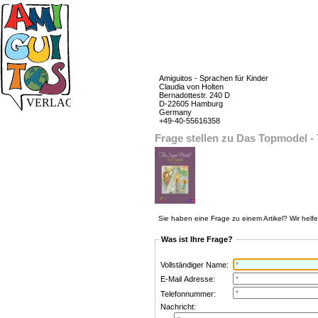
Amiguitos - Sprachen für Kinder
Claudia von Holten
Bernadottestr. 240 D
D-22605 Hamburg
Germany
+49-40-55616358
Frage stellen zu Das Topmodel -
Sie haben eine Frage zu einem Artikel? Wir helf
Was ist Ihre Frage?
Vollständiger Name:
E-Mail Adresse:
Telefonnummer:
Nachricht: