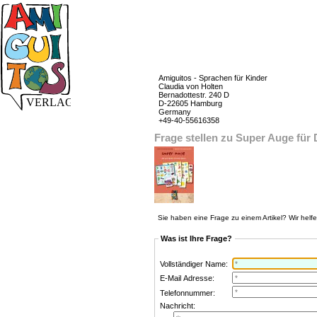
Amiguitos - Sprachen für Kinder
Claudia von Holten
Bernadottestr. 240 D
D-22605 Hamburg
Germany
+49-40-55616358
Frage stellen zu Super Auge für
Sie haben eine Frage zu einem Artikel? Wir helf
Was ist Ihre Frage?
Vollständiger Name:
E-Mail Adresse:
Telefonnummer:
Nachricht: