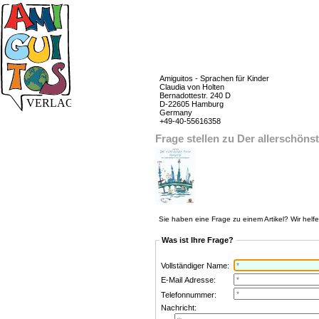
Amiguitos - Sprachen für Kinder
Claudia von Holten
Bernadottestr. 240 D
D-22605 Hamburg
Germany
+49-40-55616358
Frage stellen zu Der allerschön
Sie haben eine Frage zu einem Artikel? Wir helf
Was ist Ihre Frage?
Vollständiger Name:
E-Mail Adresse:
Telefonnummer:
Nachricht: