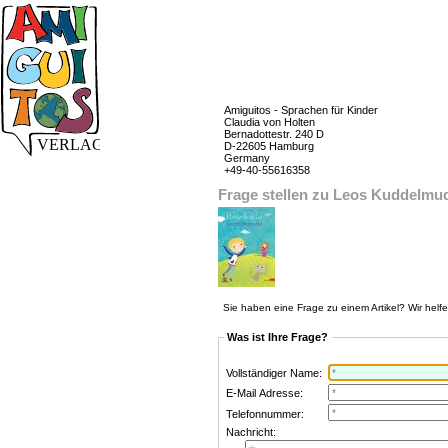
Amiguitos - Sprachen für Kinder
Claudia von Holten
Bernadottestr. 240 D
D-22605 Hamburg
Germany
+49-40-55616358
Frage stellen zu Leos Kuddelmud
Sie haben eine Frage zu einem Artikel? Wir helf
Was ist Ihre Frage?
Vollständiger Name:
E-Mail Adresse:
Telefonnummer:
Nachricht: