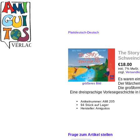
Plattdeutsch-Deutsch
The Story 
Schweinc
€18.00
inkl. 7% MwSt.
zzgl.
Versandk
Es waren ein
Der Märchenk
größeres Bild
Die großform
Eine dreisprachige Vorlesegeschichte in 
Artikelnummer: AMI 205
94 Stück auf Lager
Hersteller: Amiguitos
Frage zum Artikel stellen