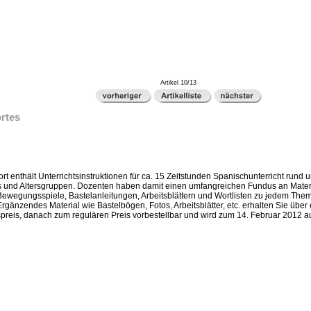
Artikel 10/13
ortes
 enthält Unterrichtsinstruktionen für ca. 15 Zeitstunden Spanischunterricht rund u
s und Altersgruppen. Dozenten haben damit einen umfangreichen Fundus an Materia
e Bewegungsspiele, Bastelanleitungen, Arbeitsblättern und Wortlisten zu jedem Thema
rgänzendes Material wie Bastelbögen, Fotos, Arbeitsblätter, etc. erhalten Sie üb
reis, danach zum regulären Preis vorbestellbar und wird zum 14. Februar 2012 au