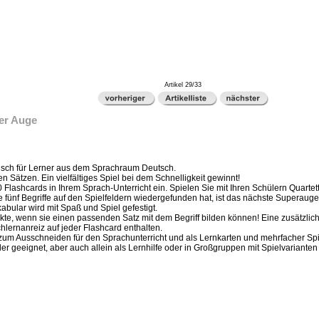
Artikel 29/33
er Auge
sisch für Lerner aus dem Sprachraum Deutsch.
en Sätzen. Ein vielfältiges Spiel bei dem Schnelligkeit gewinnt!
0 Flashcards in Ihrem Sprach-Unterricht ein. Spielen Sie mit Ihren Schülern Quartet
 fünf Begriffe auf den Spielfeldern wiedergefunden hat, ist das nächste Superauge
bular wird mit Spaß und Spiel gefestigt.
kte, wenn sie einen passenden Satz mit dem Begriff bilden können! Eine zusätzliche 
chlernanreiz auf jeder Flashcard enthalten.
 zum Ausschneiden für den Sprachunterricht und als Lernkarten und mehrfacher Sp
ler geeignet, aber auch allein als Lernhilfe oder in Großgruppen mit Spielvariante