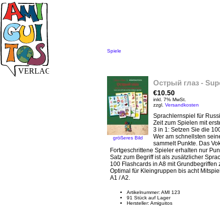
Spiele
Острый глаз - Sup
€10.50
inkl. 7% MwSt.
zzgl.
Versandkosten
Sprachlernspiel für Rus
Zeit zum Spielen mit erst
3 in 1: Setzen Sie die 10
Wer am schnellsten seine
größeres Bild
sammelt Punkte. Das Voka
Fortgeschrittene Spieler erhalten nur Pun
Satz zum Begriff ist als zusätzlicher Spra
100 Flashcards in A8 mit Grundbegriffen
Optimal für Kleingruppen bis acht Mitspie
A1 / A2.
Artikelnummer: AMI 123
91 Stück auf Lager
Hersteller: Amiguitos