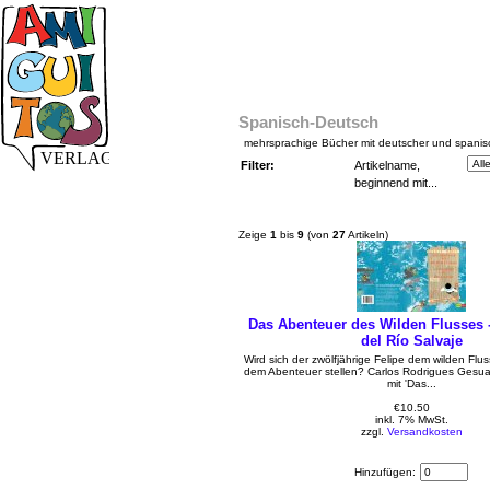
Spanisch-Deutsch
mehrsprachige Bücher mit deutscher und spanis
Filter:
Artikelname,
beginnend mit...
Zeige
1
bis
9
(von
27
Artikeln)
Das Abenteuer des Wilden Flusses -
del Río Salvaje
Wird sich der zwölfjährige Felipe dem wilden Flu
dem Abenteuer stellen? Carlos Rodrigues Gesuald
mit 'Das...
€10.50
inkl. 7% MwSt.
zzgl.
Versandkosten
Hinzufügen: