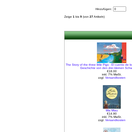
Hinzufügen:
Zeige
1
bis
9
(von
27
Artikeln)
The Story of the three little Pigs - El cuento de lo
Geschichte von den drei kleinen Sch
€18.00
inkl. 7% MwSt.
zzgl.
Versandkosten
Mia Miau
€14.90
inkl. 7% MwSt.
zzgl.
Versandkosten