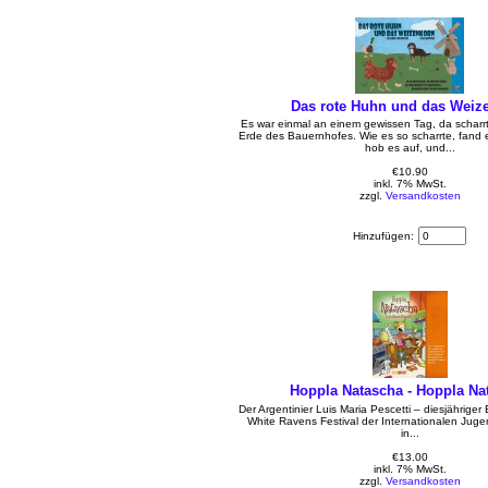
Das rote Huhn und das Weiz
Es war einmal an einem gewissen Tag, da scharr
Erde des Bauernhofes. Wie es so scharrte, fand 
hob es auf, und...
€10.90
inkl. 7% MwSt.
zzgl.
Versandkosten
Hinzufügen:
Hoppla Natascha - Hoppla Na
Der Argentinier Luis Maria Pescetti – diesjährige
White Ravens Festival der Internationalen Jugen
in...
€13.00
inkl. 7% MwSt.
zzgl.
Versandkosten