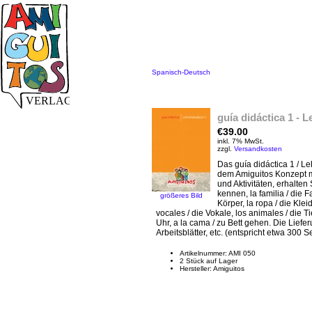
Spanisch-Deutsch
guía didáctica 1 - 
€39.00
inkl. 7% MwSt.
zzgl.
Versandkosten
Das guía didáctica 1 / Le
dem Amiguitos Konzept mi
und Aktivitäten, erhalte
kennen, la familia / die 
größeres Bild
Körper, la ropa / die Klei
vocales / die Vokale, los animales / die T
Uhr, a la cama / zu Bett gehen. Die Lief
Arbeitsblätter, etc. (entspricht etwa 300
Artikelnummer: AMI 050
2 Stück auf Lager
Hersteller: Amiguitos