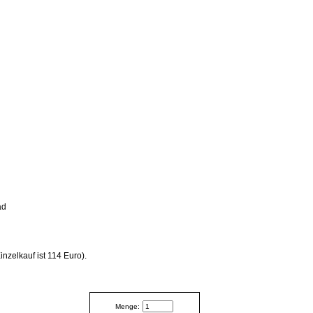
ad
inzelkauf ist 114 Euro).
Menge: