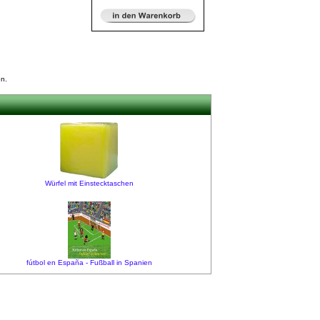
n.
Würfel mit Einstecktaschen
fútbol en España - Fußball in Spanien