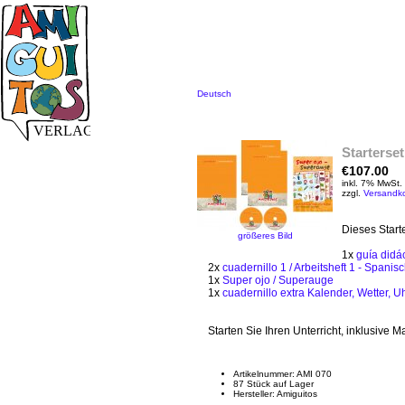
Deutsch
Starterset
€107.00
inkl. 7% MwSt.
zzgl.
Versandk
Dieses Starte
größeres Bild
1x
guía didá
2x
cuadernillo 1 / Arbeitsheft 1 - Spanis
1x
Super ojo / Superauge
1x
cuadernillo extra Kalender, Wetter, U
Starten Sie Ihren Unterricht, inklusive Ma
Artikelnummer: AMI 070
87 Stück auf Lager
Hersteller: Amiguitos