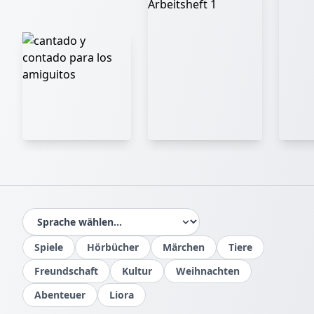
Benita Brunnert, Claudia von Holten
Spiele
Hörbücher
Märchen
Tiere
Freundschaft
Kultur
Weihnachten
Benita Brunnert
Abenteuer
Liora
Übersetzerin, Sprecherin
Benita Brunnert hat viele Talente. Sie