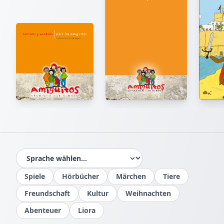
IM BUCH BLÄTTERN
Seiten mit der Maus umblättern oder Pfeile nutzen
1
/
11
Spiele
Hörbücher
Märchen
Tiere
Freundschaft
Kultur
Weihnachten
Abenteuer
Liora