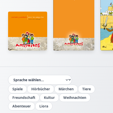
Spiele
Hörbücher
Märchen
Tiere
Freundschaft
Kultur
Weihnachten
Barbara Gruhl, Benita Brunnert, David
Fuller, Ruth Scholl
Abenteuer
Liora