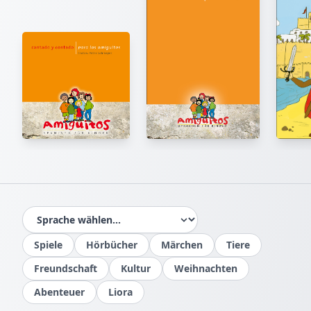
IM BUCH BLÄTTERN
Seiten mit der Maus umblättern oder Pfeile nutzen
1
/
18
Spiele
Hörbücher
Märchen
Tiere
Freundschaft
Kultur
Weihnachten
Abenteuer
Liora