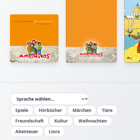
IM BUCH BLÄTTERN
Spiele
Hörbücher
Märchen
Tiere
Seiten mit der Maus umblättern oder Pfeile nutzen
Freundschaft
Kultur
Weihnachten
1
/
11
Abenteuer
Liora