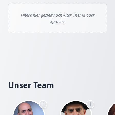
EXTRAS & MATERIAL
Filtere hier gezielt nach Alter, Thema oder
Sprache
Glossar: Sprichwörter
PDF
Unser Team
Eulalia Cornejo, Frédéric Balmès, Inés María
Jiménez, Verónica Coello Game