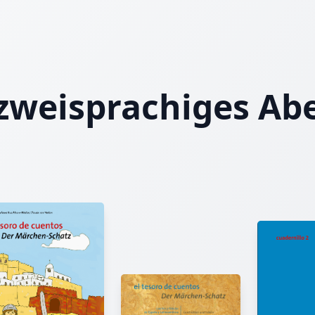
zweisprachiges Ab
Jörn von Holten
Das Echo der Unvollkommenheit: Eine Einladung zum Fr