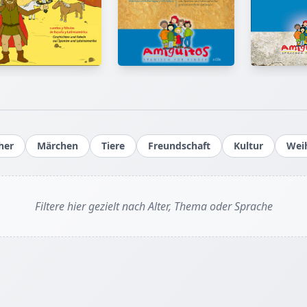
Das Buch ist eine philosophische Fabel oder dystopische 
Es verhandelt im Gewand eines poetischen Märchens k
Fragen zu Determinismus und Willensfreiheit. In einer s
perfekten Welt, die von einer übergeordneten Instanz
(„Sternenweber“) in absoluter Harmonie gehalten wird, b
Protagonistin Liora durch kritisches Hinterfragen die b
Ordnung auf. Das Werk dient als allegorische Reflexion 
Superintelligenz und technokratische Utopien. Es themati
Spannung zwischen komfortabler Sicherheit und der
schmerzhaften Verantwortung individueller Selbstbesti
her
Märchen
Tiere
Freundschaft
Kultur
Wei
Plädoyer für den Wert der Unvollkommenheit und des kr
Dialogs.
In einer Umgebung, die oft von der Sehnsucht nach lück
Filtere hier gezielt nach Alter, Thema oder Sprache
Planung und absoluter Sicherheit geprägt ist, wirkt dies
wie ein notwendiges Korrektiv. Man begegnet im Alltag 
Drang, jedes Risiko zu versichern und jede Unwägbarkei
präzise Abläufe zu eliminieren. Liora und der Sternenwe
genau dieses Spannungsfeld ein: die Verlockung einer Wel
alles seinen festen Platz hat, und den hohen Preis, den m