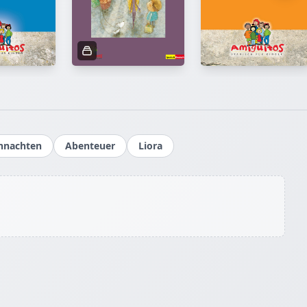
Allegorie.
omplexe
cheinbar
richt die
estehende
über
siert die
mmung. Ein
hnachten
Abenteuer
Liora
itischen
enloser
e Erzählung
häufig dem
t durch
ber fängt
t, in der
an für