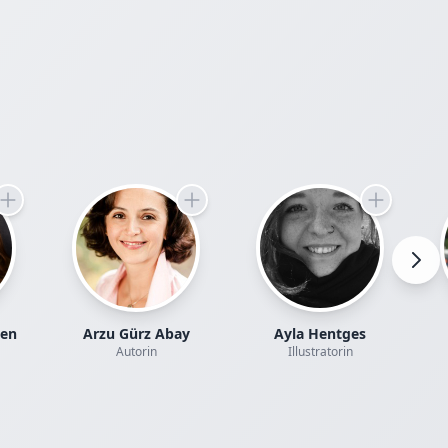
 echten,
Erzählung
enden
en.
enden
rnenweber
men
ellt Liora
 wurde,
e
izin gegen
ten
Arzu Gürz Abay
Ayla Hentges
e für
Autorin
Illustratorin
n Mut zur
he Angst
nert
st, sondern