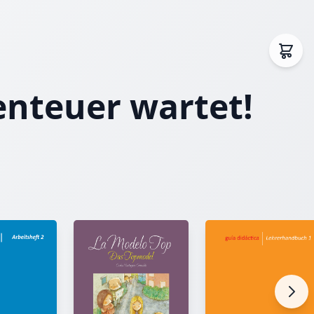
enteuer wartet!
agen