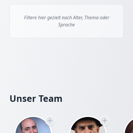
Filtere hier gezielt nach Alter, Thema oder
Sprache
Jörn von Holten
Unser Team
Das Echo der Unvollkommenheit: Eine Einladung z
Das Buch ist eine philosophische Fabel oder dystop
komplexe Fragen zu Determinismus und Willensfreihe
Instanz („Sternenweber“) in absoluter Harmonie geha
die bestehende Ordnung auf. Das Werk dient als all