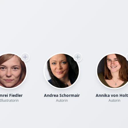
Die Geschichte beginnt sanft, fast wie eine überlieferte 
für Kinder, doch sie wandelt sich rasch zu einer tiefgreif
Untersuchung über den Ursprung unserer Entscheidung
Besonders in den zentralen Kapiteln und dem reflektier
Nachwort wird deutlich, dass die Harmonie, die der Ste
erschafft, eine Form der digitalen oder technokratischen
Vorhersehbarbeit spiegelt. In einer Zeit, in der Algorith
zunehmend bestimmen, was man sieht, hört und kauft, st
die entscheidende Frage: Ist ein Sinn, der uns geschenkt
wirklich unser eigener? Das Innehalten und das bewusst
Wahrnehmen der „Risse“ im System werden hier zur Med
eine schleichende Passivität.
Die Figuren bieten dabei wunderbare Anknüpfungspunkt
gemeinsame Gespräche in der Familie. Während Liora de
rei Fiedler
Andrea Schormair
Annika von Hol
Veränderung verkörpert, zeigt Zamir die tiefe menschlic
Illustratorin
Autorin
Autorin
vor dem Zusammenbruch des Gewohnten. Das Buch erin
daran, dass Bildung nicht das Anhäufen von Antworten i
die Fähigkeit, die richtigen Fragen auszuhalten. Es ist ein
Einladung, die „Narben“ des Lebens nicht zu verstecken,