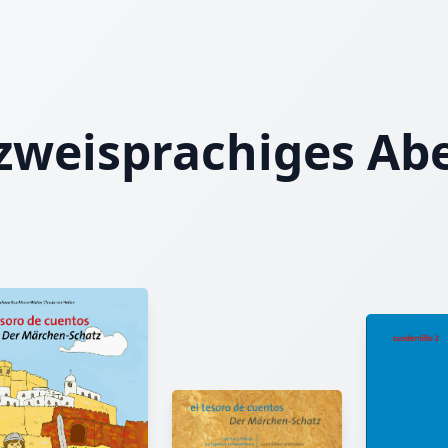
zweisprachiges Ab
Jörn von Holten
Das Echo der Unvollkommenheit: Eine Einladung zum Fr
Das Buch ist eine philosophische Fabel oder dystopische 
Es verhandelt im Gewand eines poetischen Märchens k