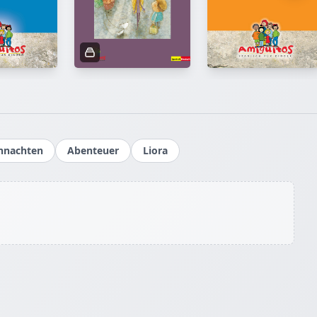
cheinbar
richt die
estehende
über
siert die
mmung. Ein
itischen
hnachten
Abenteuer
Liora
enloser
e Erzählung
häufig dem
t durch
ber fängt
t, in der
an für
 echten,