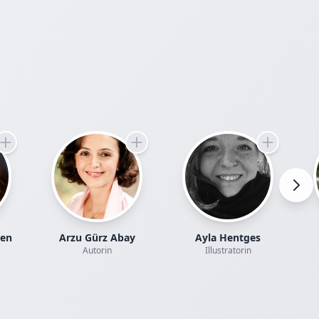
Erzählung
enden
en.
enden
rnenweber
men
ellt Liora
 wurde,
e
izin gegen
e für
n Mut zur
ten
Arzu Gürz Abay
Ayla Hentges
he Angst
Autorin
Illustratorin
nert
st, sondern
e
 sondern