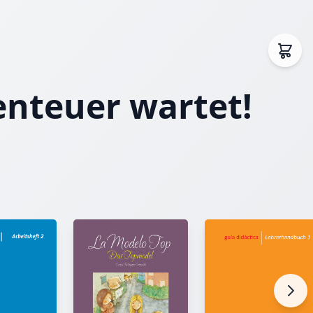
enteuer wartet!
agen
Allegorie.
omplexe