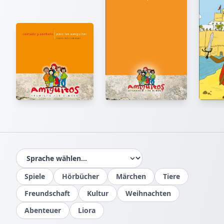
IM BUCH BLÄTTERN
Seiten mit der Maus umblättern oder Pfeile nutzen
EXTRAS & MATERIAL
Hörbuch (Englisch)
Spiele
Hörbücher
Märchen
Tiere
Freundschaft
Kultur
Weihnachten
Abenteuer
Liora