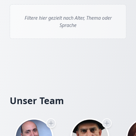
Filtere hier gezielt nach Alter, Thema oder
Sprache
Jörn von Holten
Das Echo der Unvollkommenheit: Eine Einladung z
Das Buch ist eine philosophische Fabel oder dystop
komplexe Fragen zu Determinismus und Willensfreihe
Instanz („Sternenweber“) in absoluter Harmonie geha
die bestehende Ordnung auf. Das Werk dient als all
thematisiert die Spannung zwischen komfortabler S
Selbstbestimmung. Ein Plädoyer für den Wert der U
In einer Umgebung, die oft von der Sehnsucht nach l
Unser Team
Erzählung wie ein notwendiges Korrektiv. Man begeg
Unwägbarkeit durch präzise Abläufe zu eliminieren.
Verlockung einer Welt, in der alles seinen festen Pl
zahlt – den Verlust der echten, lebendigen Erfahrun
Die Geschichte beginnt sanft, fast wie eine überliefe