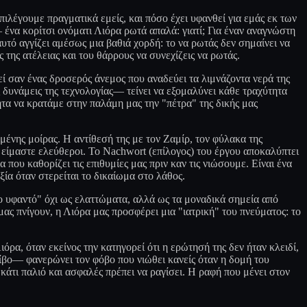
ιλέγουμε πραγματικά εμείς, και πόσο έχει υφανθεί για εμάς εκ των
ένα κορίτσι ονόματι Λιόρα ρωτά απαλά: γιατί; Για έναν αναγνώστη
ό αγγίζει αμέσως μια βαθιά χορδή: το να ρωτάς δεν σημαίνει να
ς της ατέλειας και του θάρρους να συνεχίζεις να ρωτάς.
εί σαν ένας δροσερός άνεμος που αναδεύει τα λιμνάζοντα νερά της
 δυνάμεις της τεχνολογίας— τείνει να εξομαλύνει κάθε τραχύτητα
ητα να κρατάμε στην παλάμη μας την "πέτρα" της δικής μας
ισμένης μοίρας. Η αντίθεσή της με τον Ζαμίρ, τον φύλακα της
 είμαστε ελεύθεροι. Το Nachwort (επίλογος) του έργου αποκαλύπτει
που καθορίζει τις επιθυμίες μας πριν καν τις νιώσουμε. Είναι ένα
ία όταν στερείται το δικαίωμα στο λάθος.
ιο υφαντό" όχι ως ελαττώματα, αλλά ως τα μοναδικά σημεία από
μας πνίγουν, η Λιόρα μας προσφέρει μια "ιατρική" του πνεύματος: το
ρα, όταν εκείνος την κατηγορεί ότι η ερώτησή της δεν ήταν κλειδί,
ίβο— φανερώνει τον φόβο που νιώθει κανείς όταν η δομή του
 κάτι παλιό και ασφαλές πρέπει να ραγίσει. Η ραφή που μένει στον