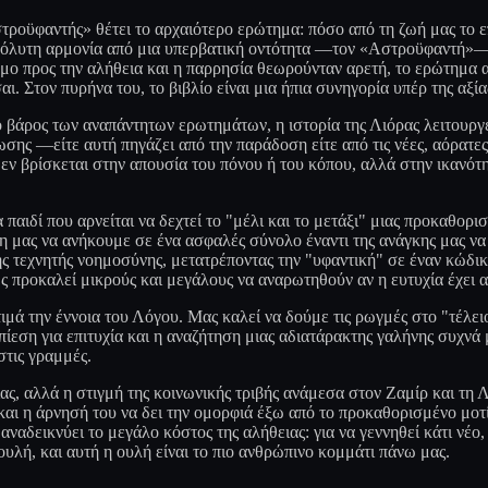
ροϋφαντής» θέτει το αρχαιότερο ερώτημα: πόσο από τη ζωή μας το επ
απόλυτη αρμονία από μια υπερβατική οντότητα —τον «Αστροϋφαντή»— 
 προς την αλήθεια και η παρρησία θεωρούνταν αρετή, το ερώτημα αυτ
ι. Στον πυρήνα του, το βιβλίο είναι μια ήπια συνηγορία υπέρ της αξία
το βάρος των αναπάντητων ερωτημάτων, η ιστορία της Λιόρας λειτουργ
ωσης —είτε αυτή πηγάζει από την παράδοση είτε από τις νέες, αόρατες
 δεν βρίσκεται στην απουσία του πόνου ή του κόπου, αλλά στην ικανότ
α παιδί που αρνείται να δεχτεί το "μέλι και το μετάξι" μιας προκαθορ
η μας να ανήκουμε σε ένα ασφαλές σύνολο έναντι της ανάγκης μας να
 τεχνητής νοημοσύνης, μετατρέποντας την "υφαντική" σε έναν κώδικα 
ς προκαλεί μικρούς και μεγάλους να αναρωτηθούν αν η ευτυχία έχει αξ
ιμά την έννοια του Λόγου. Μας καλεί να δούμε τις ρωγμές στο "τέλε
ίεση για επιτυχία και η αναζήτηση μιας αδιατάρακτης γαλήνης συχνά 
τις γραμμές.
, αλλά η στιγμή της κοινωνικής τριβής ανάμεσα στον Ζαμίρ και τη Λιό
και η άρνησή του να δει την ομορφιά έξω από το προκαθορισμένο μοτ
ναδεικνύει το μεγάλο κόστος της αλήθειας: για να γεννηθεί κάτι νέο,
ουλή, και αυτή η ουλή είναι το πιο ανθρώπινο κομμάτι πάνω μας.