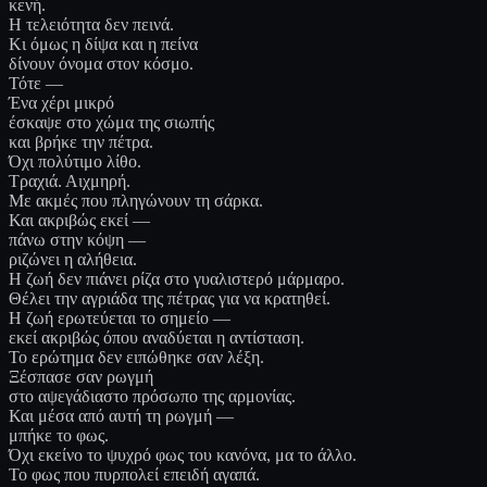
κενή.
Η τελειότητα δεν πεινά.
Κι όμως η δίψα και η πείνα
δίνουν όνομα στον κόσμο.
Τότε —
Ένα χέρι μικρό
έσκαψε στο χώμα της σιωπής
και βρήκε την πέτρα.
Όχι πολύτιμο λίθο.
Τραχιά. Αιχμηρή.
Με ακμές που πληγώνουν τη σάρκα.
Και ακριβώς εκεί —
πάνω στην κόψη —
ριζώνει η αλήθεια.
Η ζωή δεν πιάνει ρίζα στο γυαλιστερό μάρμαρο.
Θέλει την αγριάδα της πέτρας για να κρατηθεί.
Η ζωή ερωτεύεται το σημείο —
εκεί ακριβώς όπου αναδύεται η αντίσταση.
Το ερώτημα δεν ειπώθηκε σαν λέξη.
Ξέσπασε σαν ρωγμή
στο αψεγάδιαστο πρόσωπο της αρμονίας.
Και μέσα από αυτή τη ρωγμή —
μπήκε το φως.
Όχι εκείνο το ψυχρό φως του κανόνα, μα το άλλο.
Το φως που πυρπολεί επειδή αγαπά.