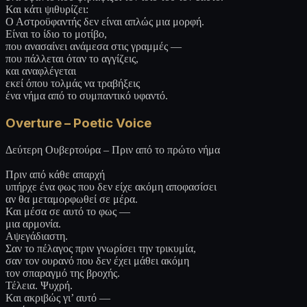
Και κάτι ψιθυρίζει:
Ο Αστροϋφαντής δεν είναι απλώς μια μορφή.
Είναι το ίδιο το μοτίβο,
που ανασαίνει ανάμεσα στις γραμμές —
που πάλλεται όταν το αγγίζεις,
και αναφλέγεται
εκεί όπου τολμάς να τραβήξεις
ένα νήμα από το συμπαντικό υφαντό.
Overture – Poetic Voice
Δεύτερη Ουβερτούρα – Πριν από το πρώτο νήμα
Πριν από κάθε απαρχή
υπήρχε ένα φως που δεν είχε ακόμη αποφασίσει
αν θα μεταμορφωθεί σε μέρα.
Και μέσα σε αυτό το φως —
μια αρμονία.
Αψεγάδιαστη.
Σαν το πέλαγος πριν γνωρίσει την τρικυμία,
σαν τον ουρανό που δεν έχει μάθει ακόμη
τον σπαραγμό της βροχής.
Τέλεια. Ψυχρή.
Και ακριβώς γι’ αυτό —