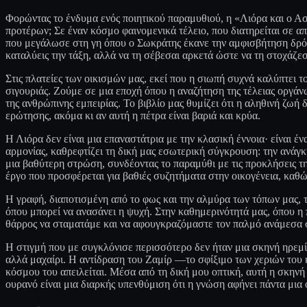
Φορώντας το ένδυμα ενός ποιητικού παραμυθιού, η «Λιόρα και ο Αστ
προτέρων; Σε έναν κόσμο φαινομενικά τέλειο, που διατηρείται σε 
που μεγάλωσε στη γη όπου ο Σωκράτης έκανε την αμφισβήτηση δρόμο
καταλύεις την τάξη, αλλά να τη σέβεσαι αρκετά ώστε να τη στοχάζεσα
Στις πλατείες των οικισμών μας, εκεί που η σιωπή συχνά καλύπτει 
σιγουριάς. Ζούμε σε μια εποχή όπου η αναζήτηση της τέλειας οργάν
της ανθρώπινης εμπειρίας. Το βιβλίο μας θυμίζει ότι η αληθινή ζωή
ερώτησης, ακόμα κι αν αυτή η πέτρα είναι βαριά και κρύα.
Η Λιόρα δεν είναι μια επαναστάτρια με την κλασική έννοια· είναι έν
αρμονίας, καθρεφτίζει τη δική μας εσωτερική σύγκρουση: την ανάγκ
μια βαθύτερη στρώση, συνδέοντας το παραμύθι με τις προκλήσεις της
έργο που προσφέρεται για βαθιές συζητήματα στην οικογένεια, καθώ
Η γραφή, διαποτισμένη από το φως και την αλμύρα των τόπων μας, τ
όπου μπορεί να ανασάνει η ψυχή. Στην καθημερινότητά μας, όπου η π
θάρρος να σταματάμε και να αφουγκραζόμαστε τον παλμό ανάμεσα σ
Η στιγμή που με συγκλόνισε περισσότερο δεν ήταν μια σκηνή ηρεμίας
αλλά μαχαίρι. Η αντίδραση του Ζαμίρ —το σφίξιμο των χεριών του 
κόσμου του απειλείται. Μέσα από τη δική μου οπτική, αυτή η σκηνή α
ουρανό είναι μια διαρκής υπενθύμιση ότι η γνώση αφήνει πάντα μια 