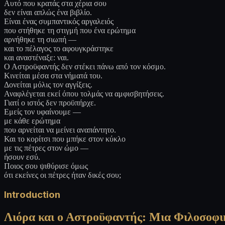
Αυτό που κρατάς στα χέρια σου
δεν είναι απλώς ένα βιβλίο.
Είναι ένας συμπαντικός αργαλειός
που στήθηκε τη στιγμή που ένα ερώτημα
αρνήθηκε τη σιωπή —
και το πέλαγος το αφουγκράστηκε
και αναστέναξε: ναι.
Ο Αστροϋφαντής δεν στέκει πάνω από τον κόσμο.
Κινείται μέσα στα νήματά του.
Δονείται μόλις τον αγγίξεις.
Αναφλέγεται εκεί όπου τολμάς να αμφισβητήσεις.
Γιατί ο ιστός δεν προϋπήρχε.
Εμείς τον υφαίνουμε —
με κάθε ερώτημα
που αρνείται να μείνει αναπάντητο.
Και το κορίτσι που μπήκε στον κύκλο
με τις πέτρες στον ώμο —
ήσουν εσύ.
Ποιος σου ψιθύρισε όμως
ότι εκείνες οι πέτρες ήταν δικές σου;
Introduction
Λιόρα και ο Αστροϋφαντής: Μια Φιλοσοφι