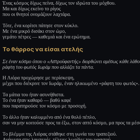
Ένας κόσμος δίχως πείνα, δίχως τον ιδρώτα του μόχθου.
Μα και δίχως εκείνο το ρίγος
που οι θνητοί ονομάζουν λαχτάρα.
Τότε, ένα κορίτσι πάτησε στον κύκλο.
Με ένα μικρό δισάκι στον ώμο,
γεμάτο πέτρες — καθεμιά και ένα ερώτημα.
Το θάρρος να είσαι ατελής
Σε έναν κόσμο όπου ο «Αστροϋφαντής» διορθώνει αμέσως κάθε λάθος,
ράφτη του φωτός Ιωράμ που αλλάζει τα πάντα.
Η Λιόρα προχώρησε με περίσκεψη,
μέχρι που διέκρινε τον Ιωράμ, έναν ηλικιωμένο «ράφτη του φωτός».
Τα μάτια του ήταν ασυνήθιστα.
Το ένα ήταν καθαρό — βαθύ καφέ
που παρατηρούσε τον κόσμο με προσοχή.
Το άλλο ήταν καλυμμένο από ένα θολό πέπλο,
σαν να μην κοιτούσε προς τα έξω, στον απτό κόσμο, μα προς τα μέσ
Το βλέμμα της Λιόρας στάθηκε στη γωνία του τραπεζιού.
Ανάμεσα στις λαμπερές, τέλειες λωρίδες του υφαντού