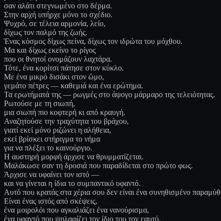
σαν αλάτι στεγνωμένο στο δέρμα.
Στην αρχή υπήρχε μόνο το σχέδιο.
Ψυχρό, σε τέλεια αρμονία, λείο,
δίχως τον παλμό της ζωής.
Ένας κόσμος δίχως πείνα, δίχως τον ιδρώτα του μόχθου.
Μα και δίχως εκείνο το ρίγος
που οι θνητοί ονομάζουν λαχτάρα.
Τότε, ένα κορίτσι πάτησε στον κύκλο.
Με ένα μικρό δισάκι στον ώμο,
γεμάτο πέτρες — καθεμιά και ένα ερώτημα.
Τα ερωτήματά της — ρωγμές στο άψογο μάρμαρο της τελειότητας.
Ρωτούσε με τη σιωπή,
μια σιωπή πιο κοφτερή κι από κραυγή.
Αναζητούσε την τραχύτητα του βράχου,
γιατί εκεί μόνο ριζώνει η αλήθεια,
εκεί βρίσκει στήριγμα το νήμα
για να πλέξει το καινούργιο.
Η αυστηρή μορφή άρχισε να θρυμματίζεται.
Μαλάκωσε σαν τη δροσιά που παραδίδεται στο πρώτο φως.
Άρχισε να υφαίνει τον ιστό —
και να γίνεται η ίδια το συμπαντικό υφαντό.
Αυτό που κρατάς στα χέρια σου δεν είναι ένα συνηθισμένο παραμύθ
Είναι ένας ιστός από σκέψεις,
ένα μοιρολόι που αγκαλιάζει ένα νανούρισμα,
ένα υφαντό που ψηλαφίζει τον ίδιο του τον εαυτό.