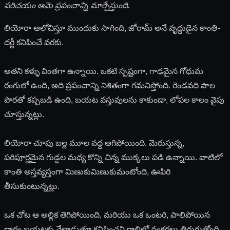
పరిచయం ఆమె ప్రపంచాన్ని మార్చేస్తుంది.
లియోరా ఆలోచిస్తూ ముందుకు సాగింది, జోరామ్ అనే వృద్ధుడైన కాంతి-
దర్జీ కనిపించే వరకు.
అతని కళ్ళు వింతగా ఉన్నాయి. ఒకటి స్పష్టంగా, గాఢమైన గోధుమ
రంగులో ఉంది, అది ప్రపంచాన్ని నిశితంగా గమనిస్తోంది. రెండవది పాల
పొరతో కప్పబడి ఉంది, బయట వస్తువులను కాకుండా, లోపల కాలం వైపు
చూస్తున్నట్లు.
లియోరా చూపు బల్ల మూల వద్ద ఆగిపోయింది. మెరుస్తున్న,
పరిపూర్ణమైన గుడ్డల మధ్య కొన్ని చిన్న ముక్కలు పడి ఉన్నాయి. వాటిలో
కాంతి అస్తవ్యస్తంగా మిణుకుమిణుకుమంటోంది, ఊపిరి
తీసుకుంటున్నట్లు.
ఒక చోట ఆ అల్లిక తెగిపోయింది, మరియు ఒక ఒంటరి, పాలిపోయిన
దారం బయటకు వేలాడుతూ కనిపించని గాలిలో వంకరలు తిరుగుతోంది,