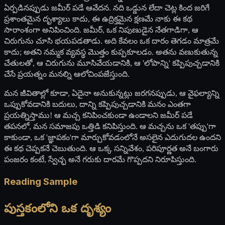
ఏర్పడినప్పుడు జమీర్ పడే ఆవేదన. నది ఒడ్డున లేదా చెట్ల కింద జరిగే
ప్రశాంతమైన దృశ్యాలు కాదు, ఈ ఉద్రిక్తమైన క్షణమే నాకు ఈ కథ
సారాంశంగా అనిపించింది. జమీర్, ఒక నిపుణుడైన నేతగాడిగా, ఆ
చిరుగును చూసి భయపడతాడు. అది కేవలం ఒక దారం తెగడం మాత్రమే
కాదు; అతని నమ్మక వ్యవస్థ మొత్తం కుప్పకూలడం. అతను వణుకుతున్న
చేతులతో, ఆ చిరుగును మూసివేయడానికి, ఆ 'లోపాన్ని' కప్పిపుచ్చడానికి
చేసే ప్రయత్నం మనల్ని ఆలోచింపజేస్తుంది.
మన జీవితాల్లో కూడా, ఏదైనా అనుకున్నట్లు జరగనప్పుడు, ఆ వైఫల్యాన్ని
ఒప్పుకోవడానికి బదులు, దాన్ని కప్పిపుచ్చడానికి మనం ఎంతగా
ప్రయత్నిస్తాము! ఆ మచ్చ కనిపించకుండా ఉండాలని జమీర్ పడే
తపనలో, మన సమాజపు ఒత్తిడి కనిపిస్తుంది. ఆ మచ్చను ఒక 'తప్పు'గా
కాకుండా, ఒక 'జ్ఞాపకం'గా మార్చుకోవడంలోనే అసలైన ఎదుగుదల ఉందని
ఈ కథ చెప్పకనే చెబుతుంది. ఆ ఒక్క సన్నివేశం, పరిపూర్ణత అనే బంగారు
పంజరం కంటే, స్వేచ్ఛ అనే గరుకు దారమే గొప్పదని నిరూపిస్తుంది.
Reading Sample
పుస్తకంలోని ఒక దృశ్యం