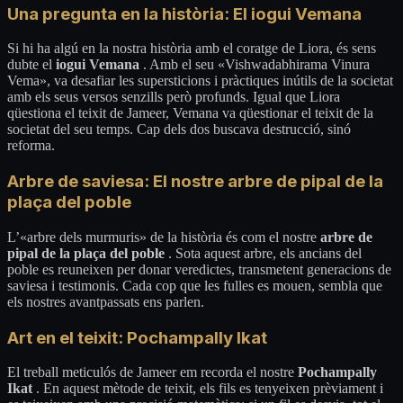
Una pregunta en la història: El iogui Vemana
Si hi ha algú en la nostra història amb el coratge de Liora, és sens
dubte el
iogui Vemana
. Amb el seu «Vishwadabhirama Vinura
Vema», va desafiar les supersticions i pràctiques inútils de la societat
amb els seus versos senzills però profunds. Igual que Liora
qüestiona el teixit de Jameer, Vemana va qüestionar el teixit de la
societat del seu temps. Cap dels dos buscava destrucció, sinó
reforma.
Arbre de saviesa: El nostre arbre de pipal de la
plaça del poble
L’«arbre dels murmuris» de la història és com el nostre
arbre de
pipal de la plaça del poble
. Sota aquest arbre, els ancians del
poble es reuneixen per donar veredictes, transmetent generacions de
saviesa i testimonis. Cada cop que les fulles es mouen, sembla que
els nostres avantpassats ens parlen.
Art en el teixit: Pochampally Ikat
El treball meticulós de Jameer em recorda el nostre
Pochampally
Ikat
. En aquest mètode de teixit, els fils es tenyeixen prèviament i