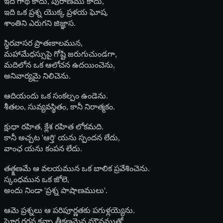
ఇది గాథ కాదు, పురాణము కాదు,
ఇది ఒక ప్రశ్న యొక్క ప్రళయ ఘోష,
శాంతిని ఎరుగని జిజ్ఞాస.
స్థిరవాసర ప్రాతఃకాలమున,
మహామేధస్సుపై గోష్టి జరుగుచుండగా,
మదిలోన ఒక ఆలోచన ఉదయించెను,
అనివార్యమై నిలిచెను.
ఆదియందు ఒక సంకల్పం ఉండెను.
శీతలం, సువ్యవస్థితం, కానీ నిరాత్మకం.
క్షుధా రహిత, క్లేశ రహిత లోకమది.
కానీ అచ్చట 'ఆర్తి' యను స్పందన లేదు,
వాంఛ యను కంపన లేదు.
తత్క్షణమే ఆ వలయమున ఒక బాలిక ప్రవేశించెను.
స్కంధమున ఒక జోలె,
అందు నిండా 'ప్రశ్న పాషాణములు'.
ఆమె ప్రశ్నలు ఆ పరిపూర్ణతకు పగుళ్లయ్యెను.
ఘోర గర్జన కన్నా తీక్షణమైన మౌనముతో,