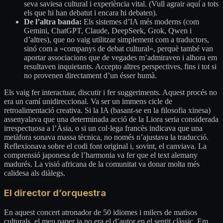
seva saviesa cultural i experiència vital. (Vull agrair aquí a tots
els que hi han debatut i encara hi debaten).
De l’altra banda:
Els sistemes d’IA més moderns (com
Gemini, ChatGPT, Claude, DeepSeek, Grok, Qwen i
d’altres), que no vaig utilitzar simplement com a traductors,
sinó com a «companys de debat cultural», perquè també van
aportar associacions que de vegades m’admiraven i alhora em
resultaven inquietants. Accepto altres perspectives, fins i tot si
no provenen directament d’un ésser humà.
Els vaig fer interactuar, discutir i fer suggeriments. Aquest procés no
era un camí unidireccional. Va ser un immens cicle de
retroalimentació creativa. Si la IA (basant-se en la filosofia xinesa)
assenyalava que una determinada acció de la Liora seria considerada
irrespectuosa a l’Àsia, o si un col·lega francès indicava que una
metàfora sonava massa tècnica, no només n’ajustava la traducció.
Reflexionava sobre el codi font original i, sovint, el canviava. La
comprensió japonesa de l’harmonia va fer que el text alemany
madurés. La visió africana de la comunitat va donar molta més
calidesa als diàlegs.
El director d’orquestra
En aquest concert atronador de 50 idiomes i milers de matisos
culturals, el meu paper ja no era el d’autor en el sentit clàssic. Em