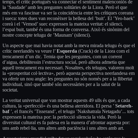
temps, el crític portuguès va connectar el sentiment malenconiós de
la ’Saudade’ amb les preguntes solitàries de la Liora. Però el que
més em va fascinar va ser la coincidència entre les crítiques coreana
i sueca: totes dues van reconèixer la bellesa del ’buit’. El ’Yeo-baek’
coreà i el ’Vemod’ suec expressen la mateixa veritat: el silenci,
l’espai buit, també és una forma de conversa. Això és sinònim del
nostre concepte telugu de ’Maunam’ (silenci).
Un aspecte que mai havia notat amb la meva mirada telugu és que el
crític neerlandès va veure l’
Esquerda
(Crack) de la Liora com el
trencament d’un dic. Temia que les preguntes, com un corrent
d’aigua, debilitessin l’estructura social, però alhora admetia que
aquell trencament era necessari. Nosaltres, els telugus, valorem molt
la «prosperitat col·lectiva», però aquesta perspectiva neerlandesa em
va oferir un nou angle: les preguntes no són només per a la llibertat
individual, sinó que també són necessàries per a la salut de la
societat.
La veritat universal que van mostrar aquests 49 ulls és que, a cada
cultura, la «perfecció» és una bellesa aterridora. El persa ’
Setareh-
baf
’, el francès ’Tisserand’, el telugu ’Nakshatrala Netagadu’... tots
expressen la mateixa por: la perfecció silencia la vida. Però la
diversitat cultural es fa palesa en la manera d’afrontar aquesta por:
uns amb rebel·lia, uns altres amb paciència i uns altres amb art.