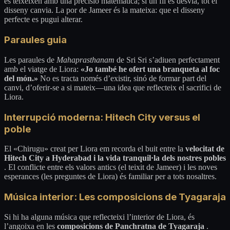
es teixeixen amb una precisió matemàtica; si un fil es desvia, tot el
disseny canvia. La por de Jameer és la mateixa: que el disseny
perfecte es pugui alterar.
Paraules guia
Les paraules de
Mahaprasthanam
de Sri Sri s’adiuen perfectament
amb el viatge de Liora:
«Jo també he ofert una branqueta al foc
del món.»
No es tracta només d’existir, sinó de formar part del
canvi, d’oferir-se a si mateix—una idea que reflecteix el sacrifici de
Liora.
Interrupció moderna: Hitech City versus el
poble
El «Chirugu» creat per Liora em recorda el buit entre la
velocitat de
Hitech City a Hyderabad i la vida tranquil·la dels nostres pobles
. El conflicte entre els valors antics (el teixit de Jameer) i les noves
esperances (les preguntes de Liora) és familiar per a tots nosaltres.
Música interior: Les composicions de Tyagaraja
Si hi ha alguna música que reflecteixi l’interior de Liora, és
l’angoixa en les
composicions de Panchratna de Tyagaraja
.