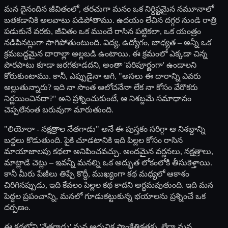
మన దైనందిన జీవితంలో, తరచుగా మనం ఒక నిర్దిష్టమైన నమూనాలో
బతకడానికి అలవాటు పడిపోతాము. ఉదయం లేచిన దగ్గర నుండి రాత్రి
పడుకునే వరకు, జీవితం ఒక ముందే రాసిన పట్టికలా, ఒక యంత్రం
నడిపినట్లుగా సాగిపోతుంటుంది. విద్య, ఉద్యోగం, బాధ్యత – అన్నీ ఒక
క్రమబద్ధమైన దారాల్లా అల్లబడి ఉంటాయి. ఈ క్రమంలో ఎక్కడా చిన్న
పొరపాటు కూడా జరగకూడదని, అంతా 'పరిపూర్ణంగా' ఉండాలని
కోరుకుంటాము. కానీ, ఎప్పుడైనా ఆగి, "అసలు ఈ దారాన్ని ఎవరు
అల్లుతున్నారు? ఇది నా సొంత ఆలోచనేనా లేక నా కోసం వేరొకరు
నిర్ణయించినదా?" అని ప్రశ్నించుకుంటే, ఆ నిశబ్దమే సమాధానం
చెప్పలేనంత బరువుగా మారుతుంది.
"లియోరా - నక్షత్రాల నేతగాడు" అనే ఈ పుస్తకం సరిగ్గా ఆ నిశబ్దాన్ని
బద్దలు కొడుతుంది. పైకి చూడటానికి ఇది పిల్లల కోసం రాసిన
మాయాజాలపు కథలా అనిపించవచ్చు. అందమైన వర్ణనలు, నక్షత్రాలు,
మాట్లాడే చెట్లు – ఇవన్నీ మనల్ని ఒక అద్భుత లోకంలోకి తీసుకెళ్తాయి.
కానీ మీరు పేజీలు తిప్పే కొద్దీ, ముఖ్యంగా కథ మధ్యలో ఆకాశం
చిరిగినప్పుడు, ఇది కేవలం పిల్లల కథ కాదని అర్థమవుతుంది. ఇది మన
పెద్దల ప్రపంచాన్ని, మనలో గూడుకట్టుకున్న భయాలను ప్రశ్నించే ఒక
దర్పణం.
ఈ కథలోని 'నేతగాడు' మన ఆధునిక సాంకేతికతకు, లేదా మన