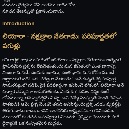
మనము ధైర్యము చేసి దారము లాగినచోట,
నూతన తేజస్సుతో ప్రకాశించువాడు.
Introduction
లియోరా - నక్షత్రాల నేతగాడు: పరిపూర్ణతలో
పగుళ్లు
కవితాత్మక గాథ ముసుగులో «లియోరా - నక్షత్రాల నేతగాడు» అత్యంత
ప్రాచీనమైన ప్రశ్నను లేవనెత్తుతుంది: మన జీవితంలో ఎంత భాగాన్ని
నిజంగా మనమే ఎంచుకుంటాము, ఎంత భాగం మన కోసం ముందే
అల్లబడుతుంది? ఒక "నక్షత్రాల నేతగాడు" అనే ఉన్నత శక్తి సంపూర్ణ
సామరస్యంలో నడిపే, పైకి పరిపూర్ణంగా కనిపించే లోకంలో, లియోరా అనే
చిన్నారి నెమ్మదిగా అడుగుతుంది: ఎందుకు? 'పరుల ధర్మం కంటే
లోపమున్నా తన స్వధర్మమే మిన్న' అని నమ్మే సంస్కృతి నుండి వచ్చిన
పాఠకుడికి ఆమె ప్రశ్న వెంటనే తనది అనిపిస్తుంది: ప్రశ్నించడం వ్యవస్థపై
తిరుగుబాటు కాదు, దానిని ఆలోచనకు అర్హమైనదిగా గౌరవించడం.
మూలంలో ఈ రచన అసంపూర్ణత విలువకు, ప్రశ్నిస్తూ ముందుకు సాగే
ధైర్యానికి ఒక సున్నితమైన మద్దతు.