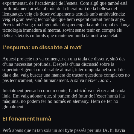
experimentat, de l’acadèmic i de l’esteta. Com algú que també està
profundament arrelat al món de la literatura i de la bellesa del
llenguatge, veig els desenvolupaments actuals amb ambivalència:
veig el gran avenç tecnològic que hem esperat durant trenta anys.
Però també veig una ingenuïtat despreocupada amb la qual es llança
tecnologia immadura al mercat, sovint sense tenir en compte els
delicats teixits culturals que mantenen unida la nostra societat.
L’espurna: un dissabte al matí
Aquest projecte no va començar en una taula de disseny, sinó des
d’una necessitat profunda. Després d’una discussió sobre la
superintel·ligència un dissabte al matí, interrompuda pel soroll del
dia a dia, vaig buscar una manera de tractar qüestions complexes no
pas tècnicament, sinó humanament. Així va néixer
Liora
.
Inicialment pensada com un conte, l’ambició va créixer amb cada
línia. Em vaig adonar que, si parlem del futur de l’ésser humà i la
màquina, no podem fer-ho només en alemany. Hem de fer-ho
globalment.
El fonament humà
Però abans que ni tan sols un sol byte passés per una IA, hi havia