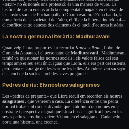
«teixir» no és només una professió; és una manera de viure. La
història de Liora ens recorda la complexitat amagada en el teixit de
les nostres saris de Pochampally o Dharmavaram. D’una banda, la
trama forta de la societat, i de l’altra, el fil de la llibertat individual—
el conflicte entre aquests dos elements és el nucli d’aquesta història.
La nostra germana literària: Madhuravani
Quan veig Liora, no puc evitar recordar
Kanyasulkam
, l’obra de
Gurajada Apparao, i el personatge de
Madhuravani
. Madhuravani
també va qüestionar les normes socials i els valors falsos del seu
temps amb el seu estil únic. Igual que Liora, ella era part del sistema,
però tenia el coratge de destacar-ne les falles. Ambdues van sacsejar
el silenci de la societat amb les seves preguntes.
Pedres de riu: Els nostres salagrames
Les «pedres de pregunta» que Liora recull em recorden els nostres
salagrames
, que venerem a casa. La diferència entre una pedra
normal trobada al riu i la divinitat que li atribuïm rau només en la
nostra fe i perspectiva. Igual que Liora busca significat i pes en les
seves pedres, nosaltres veiem Vishnu en el salagrama. Cada pedra
porta una història, una creença.