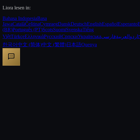
Liora lesen in:
Bahasa Indonesia
Basa
Jawa
Català
Čeština
Cymraeg
Dansk
Deutsch
English
Español
Esperanto
E
(BR)
Português (PT)
Scots
Suomi
Svenska
Tiếng
Việt
Türkçe
Ελληνικά
Русский
Српски
Українська
فارسی
العربية
اردو
한국어
中文 (简体)
中文 (繁體)
日本語
Quenya