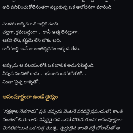
అది వదిలించుకోలేనంతగా పట్టుకున్న ఒక ఆలోచనగా మారింది.
మొదట అక్కడ ఒక అల్లిక ఉంది.
చల్లగా, క్రమబద్ధంగా… కానీ ఆత్మ లేనట్లుగా.
ఆకలి లేని, కష్టమే లేని లోకం అది.
కానీ 'ఆర్తి' అనే ఆ అంతర్మధనం అక్కడ లేదు.
అప్పుడు ఆ వలయంలోకి ఒక బాలిక అడుగుపెట్టింది.
వీపున సంచితో కాదు… భుజాన ఒక 'జోలె'తో…
నిండా 'ప్రశ్న రాళ్ళతో'.
అసంపూర్ణంగా ఉండే ధైర్యం
"నక్షత్రాల నేతగాడు" ప్రతి తప్పును వెంటనే సరిదిద్దే ప్రపంచంలో, కాంతి
సంతలో లియోరాకు నిషిద్ధమైనది ఒకటి దొరుకుతుంది: అసంపూర్ణంగా
మిగిలిపోయిన ఒక గుడ్డ ముక్క. వృద్ధుడైన కాంతి దర్జీ జోరామ్‌తో ఆ