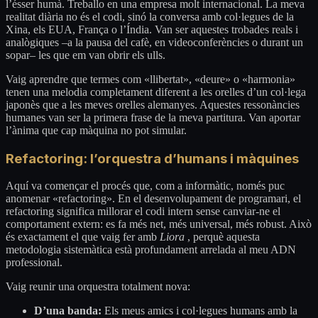
l’ésser humà. Treballo en una empresa molt internacional. La meva
realitat diària no és el codi, sinó la conversa amb col·legues de la
Xina, els EUA, França o l’Índia. Van ser aquestes trobades reals i
analògiques –a la pausa del cafè, en videoconferències o durant un
sopar– les que em van obrir els ulls.
Vaig aprendre que termes com «llibertat», «deure» o «harmonia»
tenen una melodia completament diferent a les orelles d’un col·lega
japonès que a les meves orelles alemanyes. Aquestes ressonàncies
humanes van ser la primera frase de la meva partitura. Van aportar
l’ànima que cap màquina no pot simular.
Refactoring: l’orquestra d’humans i màquines
Aquí va començar el procés que, com a informàtic, només puc
anomenar «refactoring». En el desenvolupament de programari, el
refactoring significa millorar el codi intern sense canviar-ne el
comportament extern: es fa més net, més universal, més robust. Això
és exactament el que vaig fer amb
Liora
, perquè aquesta
metodologia sistemàtica està profundament arrelada al meu ADN
professional.
Vaig reunir una orquestra totalment nova:
D’una banda:
Els meus amics i col·legues humans amb la