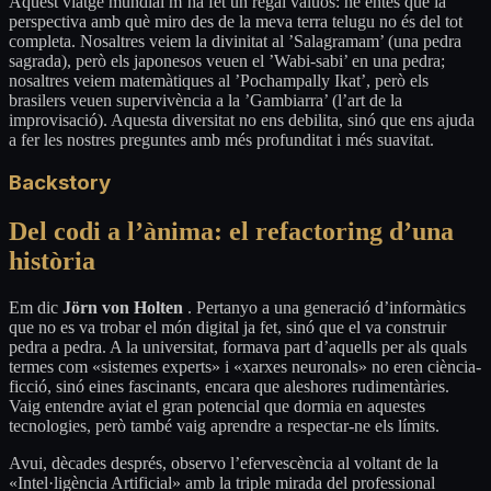
Aquest viatge mundial m’ha fet un regal valuós: he entès que la
perspectiva amb què miro des de la meva terra telugu no és del tot
completa. Nosaltres veiem la divinitat al ’Salagramam’ (una pedra
sagrada), però els japonesos veuen el ’Wabi-sabi’ en una pedra;
nosaltres veiem matemàtiques al ’Pochampally Ikat’, però els
brasilers veuen supervivència a la ’Gambiarra’ (l’art de la
improvisació). Aquesta diversitat no ens debilita, sinó que ens ajuda
a fer les nostres preguntes amb més profunditat i més suavitat.
Backstory
Del codi a l’ànima: el refactoring d’una
història
Em dic
Jörn von Holten
. Pertanyo a una generació d’informàtics
que no es va trobar el món digital ja fet, sinó que el va construir
pedra a pedra. A la universitat, formava part d’aquells per als quals
termes com «sistemes experts» i «xarxes neuronals» no eren ciència-
ficció, sinó eines fascinants, encara que aleshores rudimentàries.
Vaig entendre aviat el gran potencial que dormia en aquestes
tecnologies, però també vaig aprendre a respectar-ne els límits.
Avui, dècades després, observo l’efervescència al voltant de la
«Intel·ligència Artificial» amb la triple mirada del professional