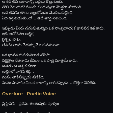
ఆ కథ తన ఆకారాన్ని బద్దలు కొట్టుకుంది.
తొలి వెలుగులో మంచు బిందువులా మెత్తగా మారింది.
అది తనను తాను అల్లుకోవడం మొదలుపెట్టింది,
ఏది అల్లబడుతుందో… అదే తానై నిలిచింది.
ఇప్పుడు మీరు చదువుతున్నది ఒక సాంప్రదాయక జానపద కథ కాదు.
ఇది ఆలోచనల అల్లిక,
ప్రశ్నల పాట,
తనను తాను వెతుక్కునే ఒక నమూనా.
ఒక భావన గుసగుసలాడుతోంది:
నక్షత్రాల నేతగాడు కేవలం ఒక పాత్ర మాత్రమే కాదు.
అతడు ఆ అల్లిక కూడా.
అల్లికలో దాగిన శక్తి…
మనం తాకినప్పుడు వణికేది,
మనం సాహసించి ఒక దారాన్ని లాగినప్పుడు… కొత్తగా వెలిగేది.
Overture – Poetic Voice
ప్రస్తావన – ప్రథమ తంతువుకు పూర్వం