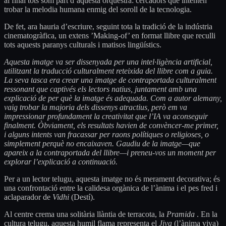
al final tots som part d’aquesta orquestra: cercadors que intenten
trobar la melodia humana enmig del soroll de la tecnologia.
De fet, ara hauria d’escriure, seguint tota la tradició de la indústria
cinematogràfica, un extens ’Making-of’ en format llibre que reculli
tots aquests paranys culturals i matisos lingüístics.
Aquesta imatge va ser dissenyada per una intel·ligència artificial,
utilitzant la traducció culturalment reteixida del llibre com a guia.
La seva tasca era crear una imatge de contraportada culturalment
ressonant que captivés els lectors natius, juntament amb una
explicació de per què la imatge és adequada. Com a autor alemany,
vaig trobar la majoria dels dissenys atractius, però em va
impressionar profundament la creativitat que l’IA va aconseguir
finalment. Òbviament, els resultats havien de convèncer-me primer,
i alguns intents van fracassar per raons polítiques o religioses, o
simplement perquè no encaixaven. Gaudiu de la imatge—que
apareix a la contraportada del llibre—i preneu-vos un moment per
explorar l’explicació a continuació.
Per a un lector telugu, aquesta imatge no és merament decorativa; és
una confrontació entre la calidesa orgànica de l’ànima i el pes fred i
aclaparador de
Vidhi
(Destí).
Al centre crema una solitària llàntia de terracota, la
Pramida
. En la
cultura telugu, aquesta humil flama representa el
Jiva
(l’ànima viva)