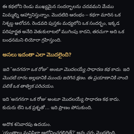
ఈ కథలోని రెండు ముఖ్యమైన సందర్భాలను చదవమని మేము
మిమ్మల్ని ఆహ్వానిస్తున్నాం. మొదటిది ఆరంభం – కథగా మారిన ఒక
నిశ్శబ్ద ఆలోచన. రెండవది పుస్తకం మధ్యలోని ఒక సందర్భం, ఇక్కడ
పరిపూర్ణత అనేది వెతుకులాటలో ముగింపు కాదని, తరచుగా అది ఒక
బంధనమని లియోరా గ్రహిస్తుంది.
అసలు ఇదంతా ఎలా మొదలైంది?
ఇది "అనగనగా ఒక రోజు" అంటూ మొదలయ్యే సాధారణ కథ కాదు. ఇది
మొదటి దారం అల్లడానికి ముందు జరిగిన క్షణం. ఈ ప్రయాణానికి నాంది
పలికే ఒక తాత్విక పరిచయం.
ఇది 'అనగనగా ఒక రోజు' అంటూ మొదలయ్యే సాధారణ కథ కాదు.
కుదురు లేని ఒక ప్రశ్నతో… ఇది ప్రాణం పోసుకుంది.
అదొక శనివారపు ఉదయం.
'యంత్రాలు మనిషిలా ఆలోచించగలిగితే?' అన్న చర్చ మొదలైంది,