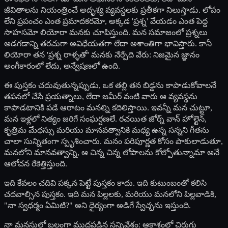
జీవితాలను నియంత్రించే అదృశ్య వ్యవస్థలకు ప్రతీకగా నిలుస్తాడు. లోపం
లేని ప్రపంచం ఎంత ప్రమాదకరమో, అక్కడ 'ప్రశ్న' వేయడం ఎంత పెద్ద
సాహసమో లియోరా మనకు చూపిస్తుంది. మన సమాజంలో ప్రశ్నలు
అడగడాన్ని తరచుగా అవిధేయతగా లేదా అశాంతిగా భావిస్తారు. కానీ
లియోరా తన 'ప్రశ్న రాళ్ళతో' మనకు నేర్పేది వేరు: నిజమైన జ్ఞానం
అంగీకారంలో లేదు, అన్వేషణలో ఉంది.
ఈ పుస్తకం చదువుతున్నప్పుడు, ఒక తల్లి తన బిడ్డను కాపాడుకోవాలనే
తపనలో చేసే ప్రయత్నాలు, లేదా జమీర్ వంటి వారు ఆ వ్యవస్థను
కాపాడటానికి పడే ఆరాటం మనల్ని కదిలిస్తాయి. ఇవన్నీ మన చుట్టూ,
మన ఇళ్లలో నిత్యం జరిగే సంఘర్షణలే. రచయిత జోర్న్ వాన్ హోల్టెన్,
కృత్రిమ మేధస్సు మరియు మానవత్వానికి మధ్య ఉన్న సన్నని గీతను
చాలా సున్నితంగా స్పృశించారు. మనం పరిపూర్ణత కోసం పాకులాడుతూ,
మనలోని మానవత్వాన్ని, ఆ చిన్న చిన్న లోపాలను కోల్పోతున్నామా అనే
ఆలోచన రేకెత్తిస్తుంది.
ఇది కేవలం చదివి పక్కన పెట్టే పుస్తకం కాదు. ఇది కుటుంబంతో కలిసి
చదవాల్సిన పుస్తకం. ఇది మన పిల్లలకు, మరియు మనలోని పిల్లవాడికి,
"నా స్వధర్మం ఏమిటి?" అని ధైర్యంగా అడిగే స్వేచ్ఛను ఇస్తుంది.
నా మనసులో బలంగా ముద్రపడిన సన్నివేశం: ఆకాశంలో చిరుగు