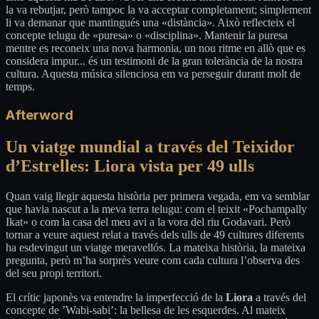
la va rebutjar, però tampoc la va acceptar completament; simplement
li va demanar que mantingués una «distància». Això reflecteix el
concepte telugu de «puresa» o «disciplina». Mantenir la puresa
mentre es reconeix una nova harmonia, un nou ritme en allò que es
considera impur... és un testimoni de la gran tolerància de la nostra
cultura. Aquesta música silenciosa em va perseguir durant molt de
temps.
Afterword
Un viatge mundial a través del Teixidor
d’Estrelles: Liora vista per 49 ulls
Quan vaig llegir aquesta història per primera vegada, em va semblar
que havia nascut a la meva terra telugu: com el teixit «Pochampally
Ikat» o com la casa del meu avi a la vora del riu Godavari. Però
tornar a veure aquest relat a través dels ulls de 49 cultures diferents
ha esdevingut un viatge meravellós. La mateixa història, la mateixa
pregunta, però m’ha sorprès veure com cada cultura l’observa des
del seu propi territori.
El crític japonès va entendre la imperfecció de la
Liora
a través del
concepte de ’Wabi-sabi’: la bellesa de les esquerdes. Al mateix