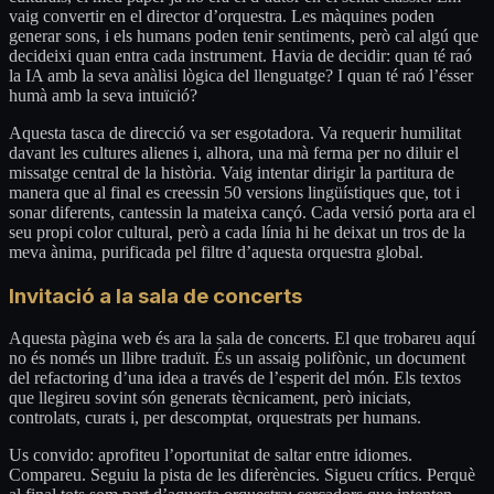
vaig convertir en el director d’orquestra. Les màquines poden
generar sons, i els humans poden tenir sentiments, però cal algú que
decideixi quan entra cada instrument. Havia de decidir: quan té raó
la IA amb la seva anàlisi lògica del llenguatge? I quan té raó l’ésser
humà amb la seva intuïció?
Aquesta tasca de direcció va ser esgotadora. Va requerir humilitat
davant les cultures alienes i, alhora, una mà ferma per no diluir el
missatge central de la història. Vaig intentar dirigir la partitura de
manera que al final es creessin 50 versions lingüístiques que, tot i
sonar diferents, cantessin la mateixa cançó. Cada versió porta ara el
seu propi color cultural, però a cada línia hi he deixat un tros de la
meva ànima, purificada pel filtre d’aquesta orquestra global.
Invitació a la sala de concerts
Aquesta pàgina web és ara la sala de concerts. El que trobareu aquí
no és només un llibre traduït. És un assaig polifònic, un document
del refactoring d’una idea a través de l’esperit del món. Els textos
que llegireu sovint són generats tècnicament, però iniciats,
controlats, curats i, per descomptat, orquestrats per humans.
Us convido: aprofiteu l’oportunitat de saltar entre idiomes.
Compareu. Seguiu la pista de les diferències. Sigueu crítics. Perquè