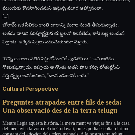
ముందుకు కొనసాగించమని ఇస్తున్న మూగ ఆహ్వానంలా.
[...]
జోరామ్ ఒక పీలికల కాంతి దారాన్ని మూల నుండి తీసుకున్నాడు.
అతడు దానిని పరిపూర్ణమైన చుట్టలతో కలపలేదు, కానీ బల్ల అంచున
పెట్టాడు, అక్కడ పిల్లలు నడుచుకుంటూ వెళ్తారు.
"కొన్ని దారాలు వెతికి పట్టుకోవడానికే పుడతాయి," అని అతడు
గొణుక్కున్నాడు, ఇప్పుడు ఆ గొంతు అతని పాల కన్ను లోతుల్లోంచి
వస్తున్నట్లు అనిపించింది, "దాచబడటానికి కాదు."
Cultural Perspective
Preguntes atrapades entre fils de seda:
Una observació des de la terra telugu
Mentre llegia aquesta història, la meva ment va viatjar fins a la casa
del meu avi a la vora del riu Godavari, on es podia escoltar el ritme
constant del «tic-tic» dels telers manuals. A la nostra terra telugu,