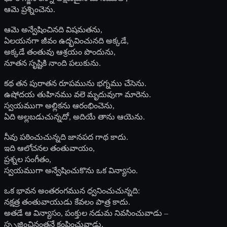
ఆమె ప్రశ్నించెను.
ఆమె అన్వేషించినది విషమతను,
ఏలయనగా జీవం ఉద్భవించునది అక్కడే,
అక్కడే తంతువు ఆశ్రయం పొందును,
నూతన సృష్టికి నాంది పలుకును.
కథ తన పురాతన రూపమును భగ్నము చేసెను.
ఉషోదయ తుహినము వలె మృదువుగా మారెను.
స్వయముగా అల్లికను ఆరంభించెను,
ఏది అల్లబడుచున్నదో, అదియే తాను ఆయెను.
నీవు పఠించుచున్నది జానపద గాథ కాదు.
ఇది ఆలోచనల తంతువాయం,
ప్రశ్నల సంగీతం,
స్వయముగా అన్వేషించుకొను ఒక విన్యాసం.
ఒక భావన అంతరంగమున ధ్వనించుచున్నది:
నక్షత్ర తంతువాయుడు కేవలం పాత్ర కాదు.
అతడే ఆ విన్యాసం, పంక్తుల నడుమ నివసించువాడు –
స్పృజించినంతనే కంపించువాడు,