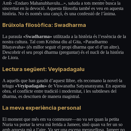
Amb «Endaro Mahanubhavulu...», saluda a tots mentre busca la
sinceritat en la devoció. Aquesta filosofia també es veu en aquesta
història. No és només una cançó, és una confessió de l’ànima.
Brúixola filosòfica: Swadharma
La paraula
«Swadharma»
utilitzada a la història és l’essència de la
nostra cultura. Tal com Krishna diu al Gita, «Paradharmo
Bhayavaha» (és millor seguir el propi dharma que el d’un altre).
Descobrir el seu propi dharma (preguntar) és el nucli de la història
de Liora.
Lectura següent: Veyipadagalu
A aquells que han gaudit d’aquest llibre, els recomano la novel·la
telugu
«Veyipadagalu»
de Viswanatha Satyanarayana. En aquesta
obra, el conflicte entre tradició i modernitat, i les subtileses del
dharma, es descriuen de manera magistral.
La meva experiència personal
El moment que més em va commoure—no va ser quan la petita
Nuria va portar la seva mà ferida a Jameer, sinó quan va fer un so
amb aquesta mà a l’aire. Va ser una escena meravellosa. Jameer no