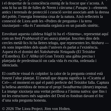
i el despertar de la consciència enmig de la foscor que s’acosta. A
sota hi ha un llit de fulles de Neem i cúrcuma (
Pasupu
)—elements
antics i terrenals de protecció i curació sovint associats amb la deessa
del poble, l’energia femenina crua de la natura. Això reflecteix la
connexió de Liora amb les «Pedres de pregunta» i la terra
xiuxiuejant—ella és l’anomalia orgànica en un paradís sintètic.
Envoltant aquesta calidesa fràgil hi ha el «Sistema», representat aquí
com un fred
Prabhavali
(l’arc-aura) platejat. Inscrites dins dels
cercles metàl·lics hi ha lletres telugu, que representen les
Akshara
—
els sons imperibles dels quals l’univers és parlat a l’existència.
Aquest és el domini del
Nakshatrala Netagadu
(El Teixidor
d’Estrelles). És l’
Allika
(el Gran Teixit): una gàbia precisa i
platejada de predestinació on cada vida és escrita, ordenada i
silenciada.
El conflicte visual és colpidor: la calor de la pregunta central està
fonent l’altar platejat. El metall que degota significa la «Cicatriu al
Cel»—el moment en què el patró perfecte del Teixidor falla. Captura
la bellesa aterridora de trencar el propi
Swadharma
(deure) imposat.
La imatge xiuxiueja una veritat perillosa a l’ànima nativa: que fins i
tot les estructures més sagrades del Destí es fondran davant el foc
d’una sola pregunta honesta.
© 2026 The Liora Project. Jörn von Holten.