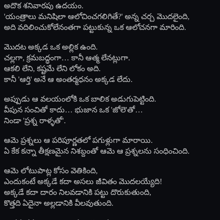
అదొక శనివారపు ఉదయం.
'యంత్రాలు మనిషిలా ఆలోచించగలిగితే?' అన్న చర్చ మొదలైంది,
అది వదిలించుకోలేనంతగా పట్టుకున్న ఒక ఆలోచనగా మారింది.
మొదట అక్కడ ఒక అల్లిక ఉంది.
చల్లగా, క్రమబద్ధంగా… కానీ ఆత్మ లేనట్లుగా.
ఆకలి లేని, కష్టమే లేని లోకం అది.
కానీ 'ఆర్తి' అనే ఆ అంతర్మధనం అక్కడ లేదు.
అప్పుడు ఆ వలయంలోకి ఒక బాలిక అడుగుపెట్టింది.
వీపున సంచితో కాదు… భుజాన ఒక 'జోలె'తో…
నిండా 'ప్రశ్న రాళ్ళతో'.
ఆమె ప్రశ్నలు ఆ పరిపూర్ణతలో పగుళ్లుగా మారాయి.
ఏ కేక కన్నా తీక్షణమైన నిశబ్దంతో ఆమె ఆ ప్రశ్నలను సంధించింది.
ఆమె లోటుపాట్ల కోసం వెతికింది,
ఎందుకంటే అక్కడే కదా అసలు జీవితం మొదలయ్యేది!
అక్కడే కదా దారం నిలవడానికి పట్టు దొరుకుతుంది,
కొత్తది ఏదైనా అల్లడానికి వీలవుతుంది.