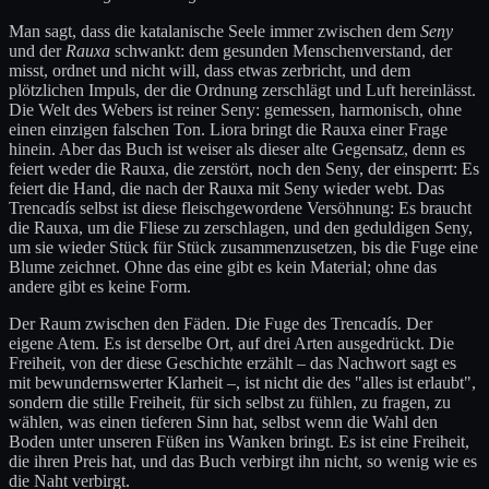
Man sagt, dass die katalanische Seele immer zwischen dem
Seny
und der
Rauxa
schwankt: dem gesunden Menschenverstand, der
misst, ordnet und nicht will, dass etwas zerbricht, und dem
plötzlichen Impuls, der die Ordnung zerschlägt und Luft hereinlässt.
Die Welt des Webers ist reiner Seny: gemessen, harmonisch, ohne
einen einzigen falschen Ton. Liora bringt die Rauxa einer Frage
hinein. Aber das Buch ist weiser als dieser alte Gegensatz, denn es
feiert weder die Rauxa, die zerstört, noch den Seny, der einsperrt: Es
feiert die Hand, die nach der Rauxa mit Seny wieder webt. Das
Trencadís selbst ist diese fleischgewordene Versöhnung: Es braucht
die Rauxa, um die Fliese zu zerschlagen, und den geduldigen Seny,
um sie wieder Stück für Stück zusammenzusetzen, bis die Fuge eine
Blume zeichnet. Ohne das eine gibt es kein Material; ohne das
andere gibt es keine Form.
Der Raum zwischen den Fäden. Die Fuge des Trencadís. Der
eigene Atem. Es ist derselbe Ort, auf drei Arten ausgedrückt. Die
Freiheit, von der diese Geschichte erzählt – das Nachwort sagt es
mit bewundernswerter Klarheit –, ist nicht die des "alles ist erlaubt",
sondern die stille Freiheit, für sich selbst zu fühlen, zu fragen, zu
wählen, was einen tieferen Sinn hat, selbst wenn die Wahl den
Boden unter unseren Füßen ins Wanken bringt. Es ist eine Freiheit,
die ihren Preis hat, und das Buch verbirgt ihn nicht, so wenig wie es
die Naht verbirgt.