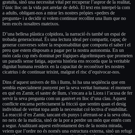
gratuïta, sinó una necessitat vital per recuperar l’aspror de la realitat,
l’únic lloc on la vida pot arrelar de debò. El text ens interpel·la com
a adults, obligant-nos a mirar les nostres pròpies «pedres de
pregunta» i a decidir si volem continuar recollint una llum que no
hem encès nosaltres mateixos.
D’una bellesa plàstica colpidora, la narració és també un espai de
trobada generacional. És una lectura ideal per compartir, capaç de
generar converses sobre la responsabilitat que comporta el saber i el
preu que estem disposats a pagar per la nostra autonomia. En un
món cada cop més dominat per lògiques algorítmiques que prometen
un paradís sense fatiga, aquesta història ens recorda que la veritable
dignitat humana resideix en la capacitat de reconèixer les nostres
cicatrius i de continuar teixint, malgrat el risc d’equivocar-nos.
Dins d’aquest univers de fils i llums, hi ha una seqüència que em
sembla especialment punyent per la seva veritat humana: el moment
en què en Zamir, el sastre de llum, s’encara a la Liora i l’acusa de fer
servir la seva pregunta com un ganivet en lloc d’una clau. Aquest
conflicte encarna perfectament la fricció que sentim quan el desig
individual de veritat topa amb la necessitat col·lectiva d’estabilitat.
La reacció d’en Zamir, tancant els punys i aferrant-se a la seva obra,
no neix de la malícia, sinó de la por a perdre un món que entén com
a segur. Analitzant aquest enfrontament des de la nostra mirada,
veiem que l’ordre no és només una estructura externa, sinó un refugi