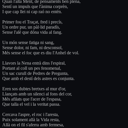
Quan l'alta Ment, de pensaments ben plena,
Sentí un impuls que l'ànima corprèn,
I que cap llei ni cap raó no entén.
Primer fou el Traçat, fred i precís,
Un ordre pur, un pàl·lid paradís,
Sense l'alè que dóna vida al fang.
Un món sense fatiga ni sang,
Sense dolor, ni fam, ni desconsol,
Més sense el foc que es diu l'Anhel de vol.
Llavors la Nena entrà dins l'espiral,
Portant al coll un pes fenomenal,
Un sac curull de Pedres de Pregunta,
Que amb el destí dels astres es conjunta.
Eren sos dubtes bretxes al mur d'or,
Llançats amb un silenci al fons del cor,
Més afilats que l'acer de l'espasa,
Que talla el vel i la veritat passa.
Cercava l'aspre, el roc i l'aresta,
Puix solament allà la Vida resta,
Allà on el fil s'aferra amb fermesa,