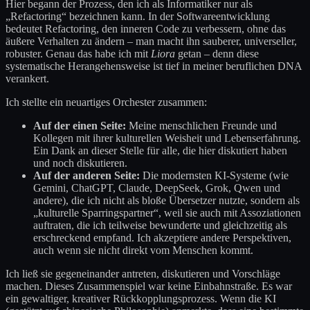
Hier begann der Prozess, den ich als Informatiker nur als
„Refactoring“ bezeichnen kann. In der Softwareentwicklung
bedeutet Refactoring, den inneren Code zu verbessern, ohne das
äußere Verhalten zu ändern – man macht ihn sauberer, universeller,
robuster. Genau das habe ich mit
Liora
getan – denn diese
systematische Herangehensweise ist tief in meiner beruflichen DNA
verankert.
Ich stellte ein neuartiges Orchester zusammen:
Auf der einen Seite:
Meine menschlichen Freunde und
Kollegen mit ihrer kulturellen Weisheit und Lebenserfahrung.
Ein Dank an dieser Stelle für alle, die hier diskutiert haben
und noch diskutieren.
Auf der anderen Seite:
Die modernsten KI-Systeme (wie
Gemini, ChatGPT, Claude, DeepSeek, Grok, Qwen und
andere), die ich nicht als bloße Übersetzer nutzte, sondern als
„kulturelle Sparringspartner“, weil sie auch mit Assoziationen
auftraten, die ich teilweise bewunderte und gleichzeitig als
erschreckend empfand. Ich akzeptiere andere Perspektiven,
auch wenn sie nicht direkt vom Menschen kommt.
Ich ließ sie gegeneinander antreten, diskutieren und Vorschläge
machen. Dieses Zusammenspiel war keine Einbahnstraße. Es war
ein gewaltiger, kreativer Rückkopplungsprozess. Wenn die KI