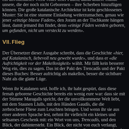
unsere, die der noch nicht Geborenen – ihre Scherben hinzufügen
können. Die große katalanische Architektur ist kein geschlossenes
Muster: Sie ist eine stumme Einladung weiterzumachen, genau wie
jener
«einzige blasse Faden»
, den Joram an der Tischkante hängen
lässt, damit jemand ihn findet, denn
«einige Fäden werden geboren,
um gefunden, nicht um versteckt zu werden»
.
VII. Flieg
Der Übersetzer dieser Ausgabe schreibt, dass die Geschichte
«hier,
auf Katalanisch, liebevoll neu gewebt wurde»
, und dass er
«die
Aufrichtigkeit vor der Makellosigkeit»
wählt. Mir fällt kein besserer
Weg ein, dies zu sagen. Das ist der Pakt des Trencadís und der Pakt
dieses Buches: Besser aufrichtig als makellos, besser die sichtbare
Naht als die glatte Lüge.
Wenn ihr Katalanen seid, hoffe ich, ihr habt gespürt, dass diese
fernab geborene Geschichte bereits ein wenig eure war: dass sie mit
der Stimme Maragalls spricht, der die unvollkommene Welt liebt,
mit dem Staunen Llulls, mit den Händen Gaudís, die die
zerbrochene Fliese zum Leuchten bringen. Und wenn ihr sie aus
einer anderen Sprache lest, nehmt ihr vielleicht ein kleines und
seltsames Geschenk mit: ein Wort von uns,
Trencadís
, und den
Blick, der dahintersteht. Ein Blick, der nicht von euch verlangt,