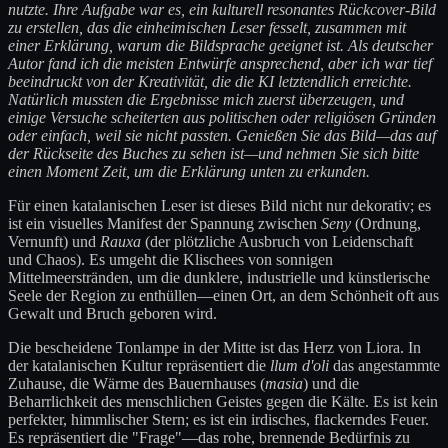
nutzte. Ihre Aufgabe war es, ein kulturell resonantes Rückcover-Bild
zu erstellen, das die einheimischen Leser fesselt, zusammen mit
einer Erklärung, warum die Bildsprache geeignet ist. Als deutscher
Autor fand ich die meisten Entwürfe ansprechend, aber ich war tief
beeindruckt von der Kreativität, die die KI letztendlich erreichte.
Natürlich mussten die Ergebnisse mich zuerst überzeugen, und
einige Versuche scheiterten aus politischen oder religiösen Gründen
oder einfach, weil sie nicht passten. Genießen Sie das Bild—das auf
der Rückseite des Buches zu sehen ist—und nehmen Sie sich bitte
einen Moment Zeit, um die Erklärung unten zu erkunden.
Für einen katalanischen Leser ist dieses Bild nicht nur dekorativ; es
ist ein visuelles Manifest der Spannung zwischen
Seny
(Ordnung,
Vernunft) und
Rauxa
(der plötzliche Ausbruch von Leidenschaft
und Chaos). Es umgeht die Klischees von sonnigen
Mittelmeerstränden, um die dunklere, industrielle und künstlerische
Seele der Region zu enthüllen—einen Ort, an dem Schönheit oft aus
Gewalt und Bruch geboren wird.
Die bescheidene Tonlampe in der Mitte ist das Herz von Liora. In
der katalanischen Kultur repräsentiert die
llum d'oli
das angestammte
Zuhause, die Wärme des Bauernhauses (
masia
) und die
Beharrlichkeit des menschlichen Geistes gegen die Kälte. Es ist kein
perfekter, himmlischer Stern; es ist ein irdisches, flackerndes Feuer.
Es repräsentiert die "Frage"—das rohe, brennende Bedürfnis zu