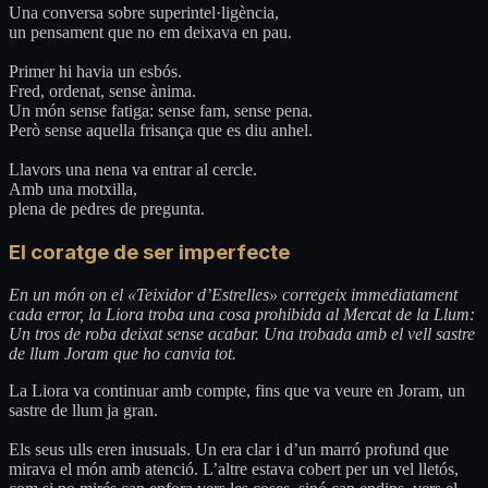
Una conversa sobre superintel·ligència,
un pensament que no em deixava en pau.
Primer hi havia un esbós.
Fred, ordenat, sense ànima.
Un món sense fatiga: sense fam, sense pena.
Però sense aquella frisança que es diu anhel.
Llavors una nena va entrar al cercle.
Amb una motxilla,
plena de pedres de pregunta.
El coratge de ser imperfecte
En un món on el «Teixidor d’Estrelles» corregeix immediatament
cada error, la Liora troba una cosa prohibida al Mercat de la Llum:
Un tros de roba deixat sense acabar. Una trobada amb el vell sastre
de llum Joram que ho canvia tot.
La Liora va continuar amb compte, fins que va veure en Joram, un
sastre de llum ja gran.
Els seus ulls eren inusuals. Un era clar i d’un marró profund que
mirava el món amb atenció. L’altre estava cobert per un vel lletós,