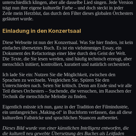
unterschiedlich klingen, aber alle dasselbe Lied singen. Jede Version
trägt nun ihre eigene kulturelle Farbe – und doch steckt in jeder
Zeile mein Herzblut, das durch den Filter dieses globalen Orchesters
geläutert wurde.
Einladung in den Konzertsaal
Diese Webseite ist nun der Konzertsaal. Was Sie hier finden, ist kein
einfaches übersetztes Buch. Es ist ein vielstimmiges Essay, ein
Dokument des Refactorings einer Idee durch den Geist der Welt.
Die Texte, die Sie lesen werden, sind häufig technisch erzeugt, aber
menschlich initiiert, kontrolliert, kuratiert und natürlich orchestriert.
Ich lade Sie ein: Nutzen Sie die Möglichkeit, zwischen den
Sprachen zu wechseln. Vergleichen Sie. Spüren Sie den
Unterschieden nach. Seien Sie kritisch. Denn am Ende sind wir alle
Teil dieses Orchesters – Suchende, die versuchen, im Rauschen der
Technik die menschliche Melodie zu finden.
Eigentlich müsste ich nun, ganz in der Tradition der Filmindustrie,
ein umfangreiches ‚Making-of‘ in Buchform verfassen, das all diese
kulturellen Fallstricke und sprachlichen Nuancen aufbereitet.
Dieses Bild wurde von einer künstlichen Intelligenz entworfen, die
die kulturell neu gewebte Übersetzung des Buches als Leitfaden