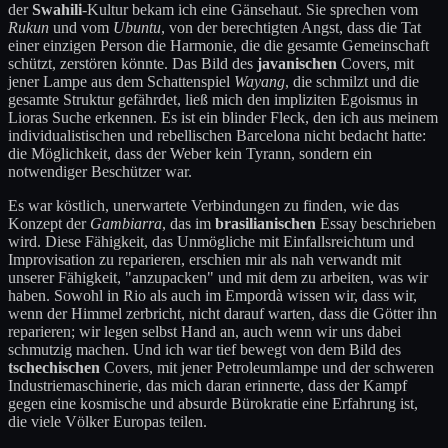
der
Swahili
-Kultur bekam ich eine Gänsehaut. Sie sprechen vom
Rukun
und vom
Ubuntu
, von der berechtigten Angst, dass die Tat
einer einzigen Person die Harmonie, die die gesamte Gemeinschaft
schützt, zerstören könnte. Das Bild des
javanischen
Covers, mit
jener Lampe aus dem Schattenspiel
Wayang
, die schmilzt und die
gesamte Struktur gefährdet, ließ mich den impliziten Egoismus in
Lioras Suche erkennen. Es ist ein blinder Fleck, den ich aus meinem
individualistischen und rebellischen Barcelona nicht bedacht hatte:
die Möglichkeit, dass der Weber kein Tyrann, sondern ein
notwendiger Beschützer war.
Es war köstlich, unerwartete Verbindungen zu finden, wie das
Konzept der
Gambiarra
, das im
brasilianischen
Essay beschrieben
wird. Diese Fähigkeit, das Unmögliche mit Einfallsreichtum und
Improvisation zu reparieren, erschien mir als nah verwandt mit
unserer Fähigkeit, "anzupacken" und mit dem zu arbeiten, was wir
haben. Sowohl in Rio als auch im Empordà wissen wir, dass wir,
wenn der Himmel zerbricht, nicht darauf warten, dass die Götter ihn
reparieren; wir legen selbst Hand an, auch wenn wir uns dabei
schmutzig machen. Und ich war tief bewegt von dem Bild des
tschechischen
Covers, mit jener Petroleumlampe und der schweren
Industriemaschinerie, das mich daran erinnerte, dass der Kampf
gegen eine kosmische und absurde Bürokratie eine Erfahrung ist,
die viele Völker Europas teilen.