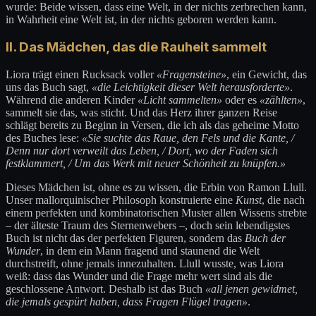
wurde: Beide wissen, dass eine Welt, in der nichts zerbrechen kann,
in Wahrheit eine Welt ist, in der nichts geboren werden kann.
II. Das Mädchen, das die Rauheit sammelt
Liora trägt einen Rucksack voller
«Fragensteine»
, ein Gewicht, das
uns das Buch sagt,
«die Leichtigkeit dieser Welt herausforderte»
.
Während die anderen Kinder
«Licht sammelten»
oder es
«zählten»
,
sammelt sie das, was sticht. Und das Herz ihrer ganzen Reise
schlägt bereits zu Beginn in Versen, die ich als das geheime Motto
des Buches lese:
«Sie suchte das Raue, den Fels und die Kante, /
Denn nur dort verweilt das Leben, / Dort, wo der Faden sich
festklammert, / Um das Werk mit neuer Schönheit zu knüpfen.»
Dieses Mädchen ist, ohne es zu wissen, die Erbin von Ramon Llull.
Unser mallorquinischer Philosoph konstruierte eine
Kunst
, die nach
einem perfekten und kombinatorischen Muster allen Wissens strebte
– der älteste Traum des Sternenwebers –, doch sein lebendigstes
Buch ist nicht das der perfekten Figuren, sondern das
Buch der
Wunder
, in dem ein Mann fragend und staunend die Welt
durchstreift, ohne jemals innezuhalten. Llull wusste, was Liora
weiß: dass das Wunder und die Frage mehr wert sind als die
geschlossene Antwort. Deshalb ist das Buch
«all jenen gewidmet,
die jemals gespürt haben, dass Fragen Flügel tragen»
.