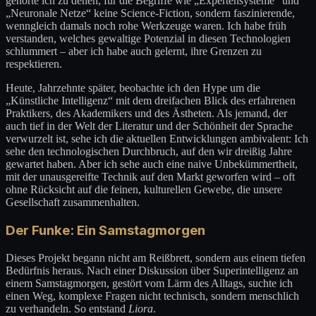
gehörte ich zu denen, für die Begriffe wie „Expertensysteme“ und
„Neuronale Netze“ keine Science-Fiction, sondern faszinierende,
wenngleich damals noch rohe Werkzeuge waren. Ich habe früh
verstanden, welches gewaltige Potenzial in diesen Technologien
schlummert – aber ich habe auch gelernt, ihre Grenzen zu
respektieren.
Heute, Jahrzehnte später, beobachte ich den Hype um die
„Künstliche Intelligenz“ mit dem dreifachen Blick des erfahrenen
Praktikers, des Akademikers und des Ästheten. Als jemand, der
auch tief in der Welt der Literatur und der Schönheit der Sprache
verwurzelt ist, sehe ich die aktuellen Entwicklungen ambivalent: Ich
sehe den technologischen Durchbruch, auf den wir dreißig Jahre
gewartet haben. Aber ich sehe auch eine naive Unbekümmertheit,
mit der unausgereifte Technik auf den Markt geworfen wird – oft
ohne Rücksicht auf die feinen, kulturellen Gewebe, die unsere
Gesellschaft zusammenhalten.
Der Funke: Ein Samstagmorgen
Dieses Projekt begann nicht am Reißbrett, sondern aus einem tiefen
Bedürfnis heraus. Nach einer Diskussion über Superintelligenz an
einem Samstagmorgen, gestört vom Lärm des Alltags, suchte ich
einen Weg, komplexe Fragen nicht technisch, sondern menschlich
zu verhandeln. So entstand
Liora
.