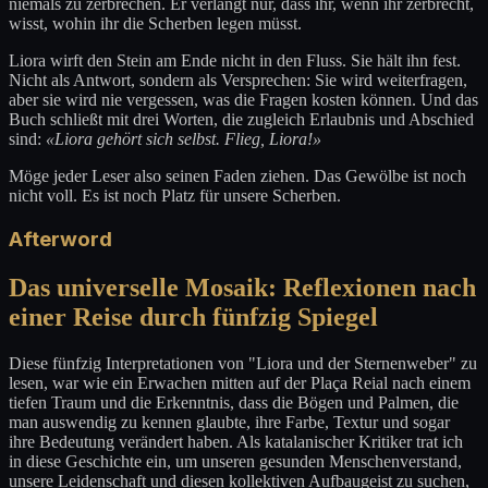
niemals zu zerbrechen. Er verlangt nur, dass ihr, wenn ihr zerbrecht,
wisst, wohin ihr die Scherben legen müsst.
Liora wirft den Stein am Ende nicht in den Fluss. Sie hält ihn fest.
Nicht als Antwort, sondern als Versprechen: Sie wird weiterfragen,
aber sie wird nie vergessen, was die Fragen kosten können. Und das
Buch schließt mit drei Worten, die zugleich Erlaubnis und Abschied
sind:
«Liora gehört sich selbst. Flieg, Liora!»
Möge jeder Leser also seinen Faden ziehen. Das Gewölbe ist noch
nicht voll. Es ist noch Platz für unsere Scherben.
Afterword
Das universelle Mosaik: Reflexionen nach
einer Reise durch fünfzig Spiegel
Diese fünfzig Interpretationen von "Liora und der Sternenweber" zu
lesen, war wie ein Erwachen mitten auf der Plaça Reial nach einem
tiefen Traum und die Erkenntnis, dass die Bögen und Palmen, die
man auswendig zu kennen glaubte, ihre Farbe, Textur und sogar
ihre Bedeutung verändert haben. Als katalanischer Kritiker trat ich
in diese Geschichte ein, um unseren gesunden Menschenverstand,
unsere Leidenschaft und diesen kollektiven Aufbaugeist zu suchen,