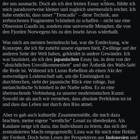
der uns ausmacht. Doch als ich den letzten Essay schloss, fühlte ich
mich paradoxerweise kleiner und zugleich unermesslich reicher. Ich
habe entdeckt, dass unser "Trencadís" – diese Technik, aus
zerbrochenen Fragmenten Schönheit zu schaffen – nicht nur eine
Obsession Gaudís ist, sondern eine universelle Metapher, die von
den Fjorden Norwegens bis zu den Inseln Javas widerhallt.
Was mich am meisten beeindruckt hat, war die Entdeckung, wie
Konzepte, die ich für zutiefst unsere eigenen hielt, Zwillinge auf der
anderen Seite der Welt haben, gekleidet in andere Gewänder. Ich
war fasziniert, als ich den
japanischen
Essay las, in dem von der
"absichtlichen Unvollkommenheit" und der Ästhetik des
Wabi-Sabi
die Rede ist. Während ich Lioras Rebellion als einen Akt der
notwendigen Leidenschaft sah, um die Eintönigkeit zu
durchbrechen, sieht der japanische Blick eine ruhige, fast
melancholische Schönheit in der Narbe selbst. Es ist eine
überraschende Verbindung zu unserer modernistischen Kunst:
Sowohl sie als auch wir verstehen, dass absolute Perfektion tot ist
und dass das Leben nur durch den Riss atmet.
Aber es gab auch kulturelle Zusammenstöße, die mich dazu
brachten, meine eigene "westliche" Lesart zu überdenken. Als
Katalane neige ich dazu, das Individuum zu feiern, das sich der
zentralisierten Macht entgegenstellt; Liora war für mich eine Heldin
der Freiheit. Doch beim Lesen der Perspektiven aus
Indonesien
und