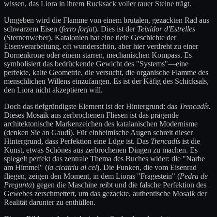
wissen, das Liora in ihrem Rucksack voller rauer Steine trägt.
Umgeben wird die Flamme von einem brutalen, gezackten Rad aus
schwarzem Eisen (
ferro forjat
). Dies ist der
Teixidor d'Estrelles
(Sternenweber). Katalonien hat eine tiefe Geschichte der
Eisenverarbeitung, oft wunderschön, aber hier verdreht zu einer
Dornenkrone oder einem starren, mechanischen Kompass. Es
symbolisiert das bedrückende Gewicht des "Systems"—eine
perfekte, kalte Geometrie, die versucht, die organische Flamme des
menschlichen Willens einzufangen. Es ist der Käfig des Schicksals,
den Liora nicht akzeptieren will.
Doch das tiefgründigste Element ist der Hintergrund: das
Trencadís
.
Dieses Mosaik aus zerbrochenen Fliesen ist das prägende
architektonische Markenzeichen des katalanischen Modernisme
(denken Sie an Gaudí). Für einheimische Augen schreit dieser
Hintergrund, dass Perfektion eine Lüge ist. Das
Trencadís
ist die
Kunst, etwas Schönes aus zerbrochenen Dingen zu machen. Es
spiegelt perfekt das zentrale Thema des Buches wider: die "Narbe
am Himmel" (
la cicatriu al cel
). Die Funken, die vom Eisenrad
fliegen, zeigen den Moment, in dem Lioras "Fragestein" (
Pedra de
Pregunta
) gegen die Maschine reibt und die falsche Perfektion des
Gewebes zerschmettert, um das gezackte, authentische Mosaik der
Realität darunter zu enthüllen.