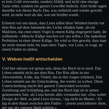
es kein Gold verwendet, sondern Abfall, und nicht eine einzige
Tasse rettet, sondern ein ganzes Gewölbe bedeckt. Aber beide sagen
dasselbe wie dieses Buch: Das, was zerbricht und wieder gewebt
wird, ist mehr wert als das, was nie berührt wurde.
Erinnern wir uns daran, dass Liora selbst diese Weisheit bereits vor
dem Riss auf dem Jahrmarkt des Lichts erhalten hatte, als ein
Mädchen, das einst einen Vogel in einem Käfig eingesperrt hatte, ihr
zuflüsterte:
«Manche Käfige machen wir uns selbst.»
Die makellose
Perfektion ist einer dieser Käfige. Sie wird so fein gewebt, dass man
sie nicht einmal sieht, bis man eines Tages, wie Liora, es wagt, an
einem Faden zu ziehen.
V. Weben heißt entscheiden
Und hier müssen wir genau sein, denn das Buch ist es auch. Das
Leben entsteht nicht aus dem Riss. Der Riss allein ist nur
Abwesenheit, Kälte, das Violett, das in den Augen schmerzt. Das
Leben entsteht aus der
Entscheidung
, ihn wieder zu weben. Diese
Unterscheidung macht den ganzen Unterschied zwischen
Zerstörung und Schöpfung aus, und das Buch legt sie in seinen
gelassensten Satz, als Liora bereits alles verstanden hat:
«Das wahre
Design der Welt, so fand Liora heraus, / lag nicht im Muster. / Es
lag in dem Raum zwischen den Fäden – / jenem unsichtbaren Atem,
der nur der eigenen Wahl gehörte.»