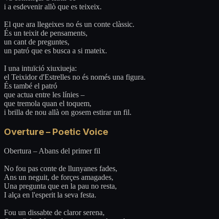
i a esdevenir allò que es teixeix.
El que ara llegeixes no és un conte clàssic.
És un teixit de pensaments,
un cant de preguntes,
un patró que es busca a si mateix.
I una intuïció xiuxiueja:
el Teixidor d'Estrelles no és només una figura.
És també el patró
que actua entre les línies –
que tremola quan el toquem,
i brilla de nou allà on gosem estirar un fil.
Overture – Poetic Voice
Obertura – Abans del primer fil
No fou pas conte de llunyanes fades,
Ans un neguit, de forçes amagades,
Una pregunta que en la pau no resta,
I alça en l'esperit la seva festa.
Fou un dissabte de claror serena,