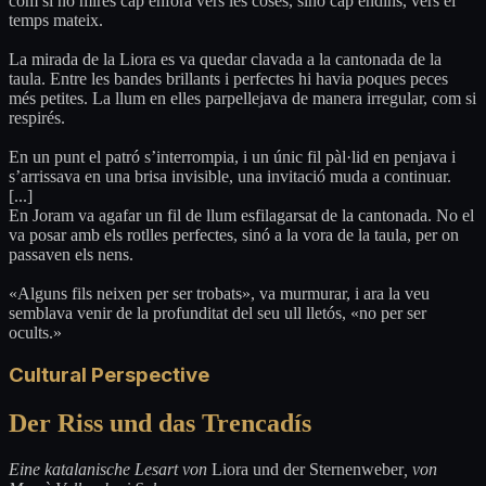
com si no mirés cap enfora vers les coses, sinó cap endins, vers el
temps mateix.
La mirada de la Liora es va quedar clavada a la cantonada de la
taula. Entre les bandes brillants i perfectes hi havia poques peces
més petites. La llum en elles parpellejava de manera irregular, com si
respirés.
En un punt el patró s’interrompia, i un únic fil pàl·lid en penjava i
s’arrissava en una brisa invisible, una invitació muda a continuar.
[...]
En Joram va agafar un fil de llum esfilagarsat de la cantonada. No el
va posar amb els rotlles perfectes, sinó a la vora de la taula, per on
passaven els nens.
«Alguns fils neixen per ser trobats», va murmurar, i ara la veu
semblava venir de la profunditat del seu ull lletós, «no per ser
ocults.»
Cultural Perspective
Der Riss und das Trencadís
Eine katalanische Lesart von
Liora und der Sternenweber
, von