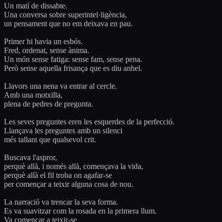
Un matí de dissabte.
Una conversa sobre superintel·ligència,
un pensament que no em deixava en pau.
Primer hi havia un esbós.
Fred, ordenat, sense ànima.
Un món sense fatiga: sense fam, sense pena.
Però sense aquella frisança que es diu anhel.
Llavors una nena va entrar al cercle.
Amb una motxilla,
plena de pedres de pregunta.
Les seves preguntes eren les esquerdes de la perfecció.
Llançava les preguntes amb un silenci
més tallant que qualsevol crit.
Buscava l'aspror,
perquè allà, i només allà, començava la vida,
perquè allà el fil troba on agafar-se
per començar a teixir alguna cosa de nou.
La narració va trencar la seva forma.
Es va suavitzar com la rosada en la primera llum.
Va començar a teixir-se