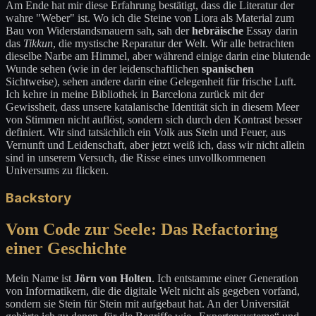
Am Ende hat mir diese Erfahrung bestätigt, dass die Literatur der
wahre "Weber" ist. Wo ich die Steine von Liora als Material zum
Bau von Widerstandsmauern sah, sah der
hebräische
Essay darin
das
Tikkun
, die mystische Reparatur der Welt. Wir alle betrachten
dieselbe Narbe am Himmel, aber während einige darin eine blutende
Wunde sehen (wie in der leidenschaftlichen
spanischen
Sichtweise), sehen andere darin eine Gelegenheit für frische Luft.
Ich kehre in meine Bibliothek in Barcelona zurück mit der
Gewissheit, dass unsere katalanische Identität sich in diesem Meer
von Stimmen nicht auflöst, sondern sich durch den Kontrast besser
definiert. Wir sind tatsächlich ein Volk aus Stein und Feuer, aus
Vernunft und Leidenschaft, aber jetzt weiß ich, dass wir nicht allein
sind in unserem Versuch, die Risse eines unvollkommenen
Universums zu flicken.
Backstory
Vom Code zur Seele: Das Refactoring
einer Geschichte
Mein Name ist
Jörn von Holten
. Ich entstamme einer Generation
von Informatikern, die die digitale Welt nicht als gegeben vorfand,
sondern sie Stein für Stein mit aufgebaut hat. An der Universität