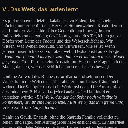
VI. Das Werk, das laufen lernt
Es gibt noch einen letzten katalanischen Faden, den ich ziehen
möchte, und er berührt das Herz des Sternenwebers. Katalonien ist
ein Land der Webstühle. Über Generationen hinweg, in den
Industriekolonien entlang des Llobregat und des Ter, lebten ganze
Dörfer vom Lärm des Fadens und des Weberschiffchens. Wir
wissen, was Weben bedeutet, und wir wissen, wie es ist, wenn
jemand unser Schicksal von oben webt. Deshalb ist Lioras Frage –
«Wenn mir niemand davon erzählt hat, / wer hat dann diesen Faden
gesponnen?»
– für uns keine Abstraktion: Es ist eine Frage nach der
Macht, danach, wer das Schiffchen unseres Lebens bewegt.
Und die Antwort des Buches ist großartig und sehr unser. Der
Weber kann die Welt erschaffen, aber er kann Lioras Tränen nicht
weinen. Der Schöpfer muss sein Werk loslassen. Der Autor drückt
dies mit einem Bild aus, das jeder katalanische Handwerker
verstehen würde:
«Ein Werk, das der Schöpfer noch vollständig
kontrolliert, ist nur eine Marionette. / Ein Werk, das ihm fremd wird,
ist ein Kind, das laufen lernt.»
Denkt an Gaudí. Er starb, ohne die Sagrada Família vollendet zu
sehen, und sagte, sein Auftraggeber habe es nicht eilig. Er hinterließ
ein unvollendetes Werk voller loser Fäden, damit andere Hände –