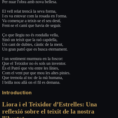
Per nuar l'obra amb nova bellesa.
El vell relat trencà la seva forma,
I es va estovar com la rosada en l'orma.
Va començar a teixir-se el seu destí,
Fent-se el camí que havia de seguir.
Ço que llegiu no és rondalla vella,
Sinó un teixit que la raó capdella,
Un cant de dubtes, càntic de la ment,
Un gran patró que es busca eternament.
I un sentiment murmura en la foscor:
Que el Teixidor no és sols un inventor.
És el Patró que viu entre les línies,
Com el vent pur que mou les altes pinies.
Que tremola al toc de la mà humana,
I brilla nou allà on el fil es demana.
Introduction
Liora i el Teixidor d’Estrelles: Una
reflexió sobre el teixit de la nostra