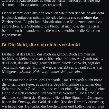
zuerst eine Katastrophe; es sieht den ersten Bruch eines Mosaiks,
das noch nicht zusammengesetzt wurde.
Daher stammt der Satz, den ich euch wie einen der Steine aus dem
Rucksack mitgeben möchte:
Es gibt kein Trencadís ohne das
Zerbrechen.
Es gibt kein Mosaik ohne den Mut, zuerst etwas zu
zerbrechen. Die Schönheit, die bleibt, ist nicht die, die nie Risse
bekommen hat, sondern die, die wusste, wohin sie die Scherben
legen musste.
IV. Die Naht, die sich nicht versteckt
Deshalb ist das Detail, das mich im ganzen Buch am meisten
berührt, so klein, dass man es übersehen könnte. Als Zamir nachts
das Loch, das die Frage geöffnet hatte, wieder verwebt, sagt der
Text nicht, dass der Himmel wieder perfekt sei. Er sagt etwas viel
Mutigeres:
«Zamirs Naht wird immer sichtbar sein.»
Genau das ist die Moral des Trencadís. Das Trencadís sucht nicht
die unsichtbare Fuge; es zeigt sie. Jede Mörtellinie zwischen den
Scherben ist das Geständnis, dass es hier einen Bruch gab und eine
Hand, die sich entschied, ihn wieder zu vereinen. Die Narbe ist
nicht das Scheitern der Reparatur: Sie ist ihre Signatur. Die Japaner
haben ihr
Kintsugi
, das Gold, das den Riss der Keramik erleuchtet;
wir haben das Trencadís, das bescheidener und kollektiver ist, weil