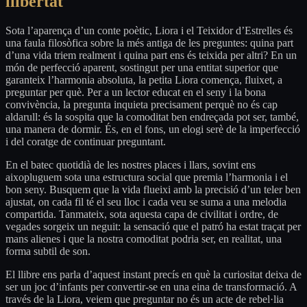
llibertat
Sota l’aparença d’un conte poètic, Liora i el Teixidor d’Estrelles és
una faula filosòfica sobre la més antiga de les preguntes: quina part
d’una vida triem realment i quina part ens és teixida per altri? En un
món de perfecció aparent, sostingut per una entitat superior que
garanteix l’harmonia absoluta, la petita Liora comença, fluixet, a
preguntar per què. Per a un lector educat en el seny i la bona
convivència, la pregunta inquieta precisament perquè no és cap
aldarull: és la sospita que la comoditat ben endreçada pot ser, també,
una manera de dormir. És, en el fons, un elogi serè de la imperfecció
i del coratge de continuar preguntant.
En el batec quotidià de les nostres places i llars, sovint ens
aixopluguem sota una estructura social que premia l’harmonia i el
bon seny. Busquem que la vida flueixi amb la precisió d’un teler ben
ajustat, on cada fil té el seu lloc i cada veu se suma a una melodia
compartida. Tanmateix, sota aquesta capa de civilitat i ordre, de
vegades sorgeix un neguit: la sensació que el patró ha estat traçat per
mans alienes i que la nostra comoditat podria ser, en realitat, una
forma subtil de son.
El llibre ens parla d’aquest instant precís en què la curiositat deixa de
ser un joc d’infants per convertir-se en una eina de transformació. A
través de la Liora, veiem que preguntar no és un acte de rebel·lia