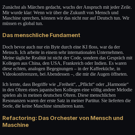
Zunächst als Märchen gedacht, wuchs der Anspruch mit jeder Zeile.
Mir wurde klar: Wenn wir über die Zukunft von Mensch und
Maschine sprechen, können wir das nicht nur auf Deutsch tun. Wir
müssen es global tun.
Das menschliche Fundament
Doch bevor auch nur ein Byte durch eine KI floss, war da der
Mensch. Ich arbeite in einem sehr internationalen Unternehmen.
Meine tägliche Realität ist nicht der Code, sondern das Gespräch mit
Kollegen aus China, den USA, Frankreich oder Indien. Es waren
diese echten, analogen Begegnungen – in der Kaffeeküche, in
Videokonferenzen, bei Abendessen –, die mir die Augen öffneten.
Ich lernte, dass Begriffe wie „Freiheit“, „Pflicht“ oder „Harmonie“
in den Ohren eines japanischen Kollegen eine völlig andere Melodie
spielen als in meinen deutschen Ohren. Diese menschlichen
Resonanzen waren der erste Satz in meiner Partitur. Sie lieferten die
Seele, die keine Maschine simulieren kann.
Refactoring: Das Orchester von Mensch und
Maschine