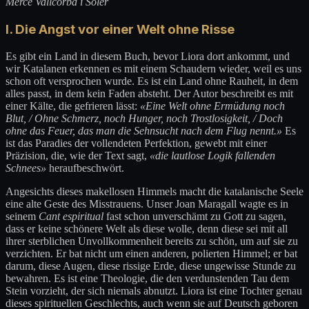
Mercè Vallcorba i Soler
I. Die Angst vor einer Welt ohne Risse
Es gibt ein Land in diesem Buch, bevor Liora dort ankommt, und
wir Katalanen erkennen es mit einem Schaudern wieder, weil es uns
schon oft versprochen wurde. Es ist ein Land ohne Rauheit, in dem
alles passt, in dem kein Faden absteht. Der Autor beschreibt es mit
einer Kälte, die gefrieren lässt:
«Eine Welt ohne Ermüdung noch
Blut, / Ohne Schmerz, noch Hunger, noch Trostlosigkeit, / Doch
ohne das Feuer, das man die Sehnsucht nach dem Flug nennt.»
Es
ist das Paradies der vollendeten Perfektion, gewebt mit einer
Präzision, die, wie der Text sagt,
«die lautlose Logik fallenden
Schnees»
heraufbeschwört.
Angesichts dieses makellosen Himmels macht die katalanische Seele
eine alte Geste des Misstrauens. Unser Joan Maragall wagte es in
seinem
Cant espiritual
fast schon unverschämt zu Gott zu sagen,
dass er keine schönere Welt als diese wolle, denn diese sei mit all
ihrer sterblichen Unvollkommenheit bereits zu schön, um auf sie zu
verzichten. Er bat nicht um einen anderen, polierten Himmel; er bat
darum, diese Augen, diese rissige Erde, diese ungewisse Stunde zu
bewahren. Es ist eine Theologie, die den verdunstenden Tau dem
Stein vorzieht, der sich niemals abnutzt. Liora ist eine Tochter genau
dieses spirituellen Geschlechts, auch wenn sie auf Deutsch geboren