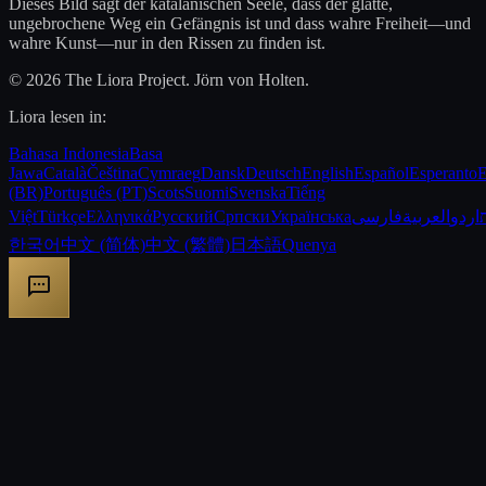
Dieses Bild sagt der katalanischen Seele, dass der glatte,
ungebrochene Weg ein Gefängnis ist und dass wahre Freiheit—und
wahre Kunst—nur in den Rissen zu finden ist.
© 2026 The Liora Project. Jörn von Holten.
Liora lesen in:
Bahasa Indonesia
Basa
Jawa
Català
Čeština
Cymraeg
Dansk
Deutsch
English
Español
Esperanto
E
(BR)
Português (PT)
Scots
Suomi
Svenska
Tiếng
Việt
Türkçe
Ελληνικά
Русский
Српски
Українська
فارسی
العربية
اردو
한국어
中文 (简体)
中文 (繁體)
日本語
Quenya