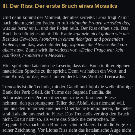
III. Der Riss: Der erste Bruch eines Mosaiks
Und dann kommt der Moment, der alles zerreißt. Liora fragt Zamir
nach einem geteilten Faden, er ruft
«Manche Fragen zerreißen das,
was sie berühren!»
, und der Faden reißt. Der Riss öffnet sich. Das
Buch beschönigt es nicht: Die Kante
«glänzte nicht golden wie der
Rest des Gewebes, / sondern in einem fiebrigen und pochenden
Violett»
, und das, was dahinter lag,
«spuckte die Abwesenheit von
allem aus»
. Zamir wirft ihr verletzt vor:
«Deine Frage war kein
Schlüssel, / sondern ein Messer!»
Hier spürt eine katalanische Leserin, dass das Buch in ihrer eigenen
materiellen Sprache zu ihr spricht. Denn wir haben ein Wort, und
eine Kunst, für das, was Liora entdeckt. Das Wort ist
Trencadís
.
Trencadís ist die Technik, mit der Gaudí und Jujol die wellenförmige
Bank des Park Güell, die Türme der Sagrada Família, die
Schornsteine der Pedrera überzogen: die zerbrochene Fliese
nehmen, den gesprungenen Teller, den Abfall, den niemand will,
und aus den Scherben eine neue Oberfläche komponieren, die heller
strahlt als die unversehrte Fliese. Das Trencadís verbirgt den Bruch
nicht. Es tut nicht so, als wäre das Stück nie zerbrochen. Im
Gegenteil: Es macht den Bruch zu seinem Material und die Fuge zu
seiner Zeichnung. Vor Lioras Riss sieht das katalanische Auge nicht