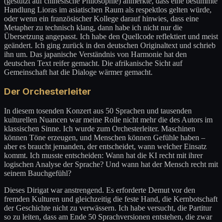
(gestützt auf chinesische Philosophie) anmerkte, dass eine bestimmte
Handlung Lioras im asiatischen Raum als respektlos gelten würde,
oder wenn ein französischer Kollege darauf hinwies, dass eine
Metapher zu technisch klang, dann habe ich nicht nur die
Übersetzung angepasst. Ich habe den Quellcode reflektiert und meist
geändert. Ich ging zurück in den deutschen Originaltext und schrieb
ihn um. Das japanische Verständnis von Harmonie hat den
deutschen Text reifer gemacht. Die afrikanische Sicht auf
Gemeinschaft hat die Dialoge wärmer gemacht.
Der Orchesterleiter
In diesem tosenden Konzert aus 50 Sprachen und tausenden
kulturellen Nuancen war meine Rolle nicht mehr die des Autors im
klassischen Sinne. Ich wurde zum Orchesterleiter. Maschinen
können Töne erzeugen, und Menschen können Gefühle haben –
aber es braucht jemanden, der entscheidet, wann welcher Einsatz
kommt. Ich musste entscheiden: Wann hat die KI recht mit ihrer
logischen Analyse der Sprache? Und wann hat der Mensch recht mit
seinem Bauchgefühl?
Dieses Dirigat war anstrengend. Es erforderte Demut vor den
fremden Kulturen und gleichzeitig die feste Hand, die Kernbotschaft
der Geschichte nicht zu verwässern. Ich habe versucht, die Partitur
so zu leiten, dass am Ende 50 Sprachversionen entstehen, die zwar