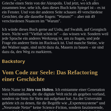
Grieche einen Stein von der Akropolis. Und jetzt, wo ich alles
zusammen lese, sehe ich, dass dieses Buch kein Spiegel ist – es ist
ein Fenster. Und von der anderen Seite schauen 49 verschiedene
Gesichter, die alle dasselbe fragen: "Warum?" – aber mit 49
verschiedenen Nuancen im "Warum".
Ich würde dieses Buch gerne auf Urdu, auf Swahili, auf Georgisch
lesen. Nicht weil "Vielfalt schön ist" – das wissen wir. Sondern weil
jede Sprache ein anderes Werkzeug ist, um zu fragen, und jede
Frage ein anderer Stein im Rucksack ist. Und manche Steine, wie
der Waliser sagte, sind nicht dazu da, Mauern zu bauen – sie sind
dazu da, den Weg zu markieren.
Backstory
Vom Code zur Seele: Das Refactoring
einer Geschichte
Mein Name ist
Jörn von Holten
. Ich entstamme einer Generation
von Informatikern, die die digitale Welt nicht als gegeben vorfand,
sondern sie Stein für Stein mit aufgebaut hat. An der Universität
gehörte ich zu denen, für die Begriffe wie „Expertensysteme“ und
„Neuronale Netze“ keine Science-Fiction, sondern faszinierende,