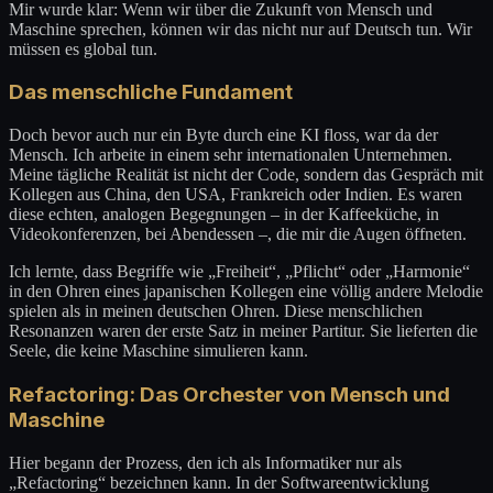
Mir wurde klar: Wenn wir über die Zukunft von Mensch und
Maschine sprechen, können wir das nicht nur auf Deutsch tun. Wir
müssen es global tun.
Das menschliche Fundament
Doch bevor auch nur ein Byte durch eine KI floss, war da der
Mensch. Ich arbeite in einem sehr internationalen Unternehmen.
Meine tägliche Realität ist nicht der Code, sondern das Gespräch mit
Kollegen aus China, den USA, Frankreich oder Indien. Es waren
diese echten, analogen Begegnungen – in der Kaffeeküche, in
Videokonferenzen, bei Abendessen –, die mir die Augen öffneten.
Ich lernte, dass Begriffe wie „Freiheit“, „Pflicht“ oder „Harmonie“
in den Ohren eines japanischen Kollegen eine völlig andere Melodie
spielen als in meinen deutschen Ohren. Diese menschlichen
Resonanzen waren der erste Satz in meiner Partitur. Sie lieferten die
Seele, die keine Maschine simulieren kann.
Refactoring: Das Orchester von Mensch und
Maschine
Hier begann der Prozess, den ich als Informatiker nur als
„Refactoring“ bezeichnen kann. In der Softwareentwicklung