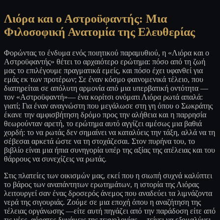
Λιόρα και ο Αστροϋφαντής: Μια
Φιλοσοφική Ανατομία της Ελευθερίας
Φορώντας το ένδυμα ενός ποιητικού παραμυθιού, η «Λιόρα και ο
Αστροϋφαντής» θέτει το αρχαιότερο ερώτημα: πόσο από τη ζωή
μας το επιλέγουμε πραγματικά εμείς, και πόσο έχει υφανθεί για
εμάς εκ των προτέρων; Σε έναν κόσμο φαινομενικά τέλειο, που
διατηρείται σε απόλυτη αρμονία από μια υπερβατική οντότητα —
τον «Αστροϋφαντή»— ένα κορίτσι ονόματι Λιόρα ρωτά απαλά:
γιατί; Για έναν αναγνώστη που μεγάλωσε στη γη όπου ο Σωκράτης
έκανε την αμφισβήτηση δρόμο προς την αλήθεια και η παρρησία
θεωρούνταν αρετή, το ερώτημα αυτό αγγίζει αμέσως μια βαθιά
χορδή: το να ρωτάς δεν σημαίνει να καταλύεις την τάξη, αλλά να τη
σέβεσαι αρκετά ώστε να τη στοχάζεσαι. Στον πυρήνα του, το
βιβλίο είναι μια ήπια συνηγορία υπέρ της αξίας της ατέλειας και του
θάρρους να συνεχίζεις να ρωτάς.
Στις πλατείες των οικισμών μας, εκεί που η σιωπή συχνά καλύπτει
το βάρος των αναπάντητων ερωτημάτων, η ιστορία της Λιόρας
λειτουργεί σαν ένας δροσερός άνεμος που αναδεύει τα λιμνάζοντα
νερά της σιγουριάς. Ζούμε σε μια εποχή όπου η αναζήτηση της
τέλειας οργάνωσης —είτε αυτή πηγάζει από την παράδοση είτε από
τις νέες, αόρατες δυνάμεις της τεχνολογίας— τείνει να εξομαλύνει