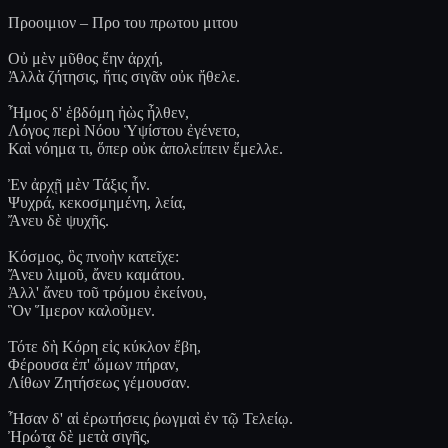
Προοιμιον – Προ του πρωτου μιτου
Οὐ μὲν μῦθος ἔην ἀρχή,
Ἀλλὰ ζήτησις, ἥτις σιγᾶν οὐκ ἤθελε.
Ἦμος δ' ἑβδόμη ἠὼς ἦλθεν,
Λόγος περὶ Νόου Ὑψίστου ἐγένετο,
Καὶ νόημα τι, ὅπερ οὐκ ἀπολείπειν ἔμελλε.
Ἐν ἀρχῇ μὲν Τάξις ἦν.
Ψυχρά, κεκοσμημένη, λεία,
Ἄνευ δὲ ψυχῆς.
Κόσμος, ὃς πνοὴν κατεῖχε:
Ἄνευ λιμοῦ, ἄνευ καμάτου.
Ἀλλ' ἄνευ τοῦ τρόμου ἐκείνου,
Ὃν Ἵμερον καλοῦμεν.
Τότε δὴ Κόρη εἰς κύκλον ἔβη,
Φέρουσα ἐπ' ὤμων πήραν,
Λίθων Ζητήσεως γέμουσαν.
Ἦσαν δ' αἱ ἐρωτήσεις ῥωγμαὶ ἐν τῷ Τελείῳ.
Ἠρώτα δὲ μετὰ σιγῆς,