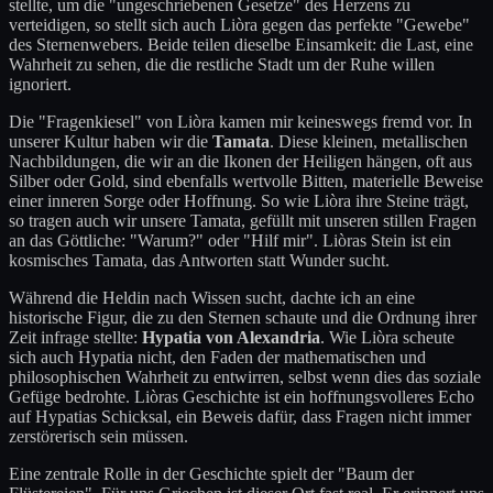
stellte, um die "ungeschriebenen Gesetze" des Herzens zu
verteidigen, so stellt sich auch Liòra gegen das perfekte "Gewebe"
des Sternenwebers. Beide teilen dieselbe Einsamkeit: die Last, eine
Wahrheit zu sehen, die die restliche Stadt um der Ruhe willen
ignoriert.
Die "Fragenkiesel" von Liòra kamen mir keineswegs fremd vor. In
unserer Kultur haben wir die
Tamata
. Diese kleinen, metallischen
Nachbildungen, die wir an die Ikonen der Heiligen hängen, oft aus
Silber oder Gold, sind ebenfalls wertvolle Bitten, materielle Beweise
einer inneren Sorge oder Hoffnung. So wie Liòra ihre Steine trägt,
so tragen auch wir unsere Tamata, gefüllt mit unseren stillen Fragen
an das Göttliche: "Warum?" oder "Hilf mir". Liòras Stein ist ein
kosmisches Tamata, das Antworten statt Wunder sucht.
Während die Heldin nach Wissen sucht, dachte ich an eine
historische Figur, die zu den Sternen schaute und die Ordnung ihrer
Zeit infrage stellte:
Hypatia von Alexandria
. Wie Liòra scheute
sich auch Hypatia nicht, den Faden der mathematischen und
philosophischen Wahrheit zu entwirren, selbst wenn dies das soziale
Gefüge bedrohte. Liòras Geschichte ist ein hoffnungsvolleres Echo
auf Hypatias Schicksal, ein Beweis dafür, dass Fragen nicht immer
zerstörerisch sein müssen.
Eine zentrale Rolle in der Geschichte spielt der "Baum der