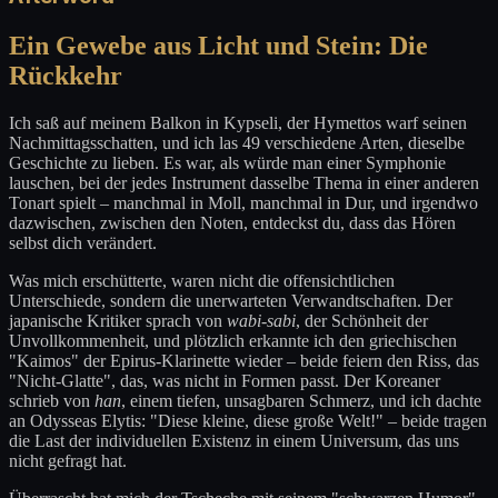
Ein Gewebe aus Licht und Stein: Die
Rückkehr
Ich saß auf meinem Balkon in Kypseli, der Hymettos warf seinen
Nachmittagsschatten, und ich las 49 verschiedene Arten, dieselbe
Geschichte zu lieben. Es war, als würde man einer Symphonie
lauschen, bei der jedes Instrument dasselbe Thema in einer anderen
Tonart spielt – manchmal in Moll, manchmal in Dur, und irgendwo
dazwischen, zwischen den Noten, entdeckst du, dass das Hören
selbst dich verändert.
Was mich erschütterte, waren nicht die offensichtlichen
Unterschiede, sondern die unerwarteten Verwandtschaften. Der
japanische Kritiker sprach von
wabi-sabi
, der Schönheit der
Unvollkommenheit, und plötzlich erkannte ich den griechischen
"Kaimos" der Epirus-Klarinette wieder – beide feiern den Riss, das
"Nicht-Glatte", das, was nicht in Formen passt. Der Koreaner
schrieb von
han
, einem tiefen, unsagbaren Schmerz, und ich dachte
an Odysseas Elytis: "Diese kleine, diese große Welt!" – beide tragen
die Last der individuellen Existenz in einem Universum, das uns
nicht gefragt hat.