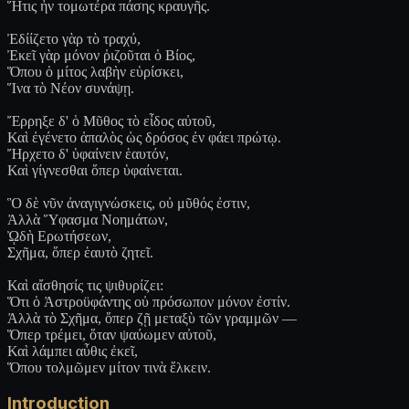
Ἥτις ἦν τομωτέρα πάσης κραυγῆς.
Ἐδίίζετο γὰρ τὸ τραχύ,
Ἐκεῖ γὰρ μόνον ῥιζοῦται ὁ Βίος,
Ὅπου ὁ μίτος λαβὴν εὑρίσκει,
Ἵνα τὸ Νέον συνάψῃ.
Ἔρρηξε δ' ὁ Μῦθος τὸ εἶδος αὐτοῦ,
Καὶ ἐγένετο ἁπαλὸς ὡς δρόσος ἐν φάει πρώτῳ.
Ἤρχετο δ' ὑφαίνειν ἑαυτόν,
Καὶ γίγνεσθαι ὅπερ ὑφαίνεται.
Ὃ δὲ νῦν ἀναγιγνώσκεις, οὐ μῦθός ἐστιν,
Ἀλλὰ Ὕφασμα Νοημάτων,
ᾨδὴ Ερωτήσεων,
Σχῆμα, ὅπερ ἑαυτὸ ζητεῖ.
Καὶ αἴσθησίς τις ψιθυρίζει:
Ὅτι ὁ Ἀστροϋφάντης οὐ πρόσωπον μόνον ἐστίν.
Ἀλλὰ τὸ Σχῆμα, ὅπερ ζῇ μεταξὺ τῶν γραμμῶν —
Ὅπερ τρέμει, ὅταν ψαύωμεν αὐτοῦ,
Καὶ λάμπει αὖθις ἐκεῖ,
Ὅπου τολμῶμεν μίτον τινὰ ἕλκειν.
Introduction