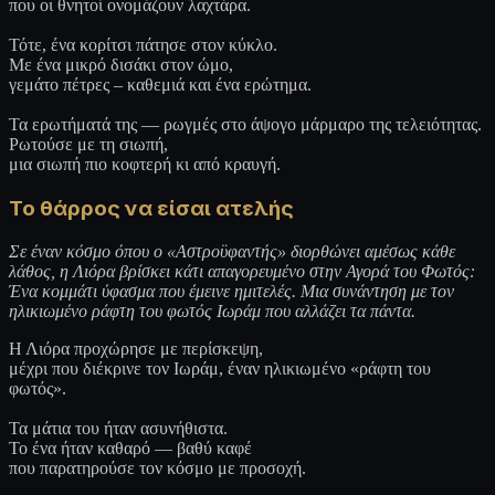
που οι θνητοί ονομάζουν λαχτάρα.
Τότε, ένα κορίτσι πάτησε στον κύκλο.
Με ένα μικρό δισάκι στον ώμο,
γεμάτο πέτρες – καθεμιά και ένα ερώτημα.
Τα ερωτήματά της — ρωγμές στο άψογο μάρμαρο της τελειότητας.
Ρωτούσε με τη σιωπή,
μια σιωπή πιο κοφτερή κι από κραυγή.
Το θάρρος να είσαι ατελής
Σε έναν κόσμο όπου ο «Αστροϋφαντής» διορθώνει αμέσως κάθε
λάθος, η Λιόρα βρίσκει κάτι απαγορευμένο στην Αγορά του Φωτός:
Ένα κομμάτι ύφασμα που έμεινε ημιτελές. Μια συνάντηση με τον
ηλικιωμένο ράφτη του φωτός Ιωράμ που αλλάζει τα πάντα.
Η Λιόρα προχώρησε με περίσκεψη,
μέχρι που διέκρινε τον Ιωράμ, έναν ηλικιωμένο «ράφτη του
φωτός».
Τα μάτια του ήταν ασυνήθιστα.
Το ένα ήταν καθαρό — βαθύ καφέ
που παρατηρούσε τον κόσμο με προσοχή.