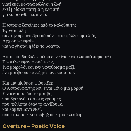
γιατί εκεί μονάχα ριζώνει η ζωή,
εκεί βρίσκει πάτημα η κλωστή,
για να υφανθεί κάτι νέο.
Η ιστορία ξεχείλισε από το καλούπι της.
Έγινε απαλή
σαν την πρωινή δροσιά πάνω στα φύλλα της ελιάς.
Άρχισε να υφαίνει
και να γίνεται η ίδια το υφαντό.
Αυτό που διαβάζεις τώρα δεν είναι ένα κλασικό παραμύθι.
Είναι ένα υφαντό σκέψεων,
ένα μοιρολόι και ένα νανούρισμα μαζί,
ένα μοτίβο που αναζητά τον εαυτό του.
Και μια αίσθηση ψιθυρίζει:
Ο Αστροϋφαντής δεν είναι μόνο μια μορφή.
Είναι και το ίδιο το μοτίβο,
που δρα ανάμεσα στις γραμμές —
που πάλλεται όταν το αγγίζουμε,
και λάμπει ξανά εκεί,
όπου τολμάμε να τραβήξουμε μια κλωστή.
Overture – Poetic Voice