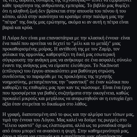
κάθε τραχύτητα της ανθρώπινης εμπειρίας. Το βιβλίο μας θυμίζει
ότι η αληθινή ζωή δεν βρίσκεται στην απουσία του πόνου ή του
κόπου, αλλά στην ικανότητα να κρατάμε στην παλάμη μας την
"πέτρα" της δικής μας ερώτησης, ακόμα κι αν αυτή η πέτρα είναι
βαριά και κρύα.
Η Λιόρα δεν είναι μια επαναστάτρια με την κλασική έννοια· είναι
ένα παιδί που αρνείται να δεχτεί το "μέλι και το μετάξι" μιας
προκαθορισμένης μοίρας. Η αντίθεσή της με τον Ζαμίρ, τον
φύλακα της αρμονίας, καθρεφτίζει τη δική μας εσωτερική
σύγκρουση: την ανάγκη μας να ανήκουμε σε ένα ασφαλές σύνολο
έναντι της ανάγκης μας να είμαστε ελεύθεροι. Το Nachwort
(επίλογος) του έργου αποκαλύπτει μια βαθύτερη στρώση,
συνδέοντας το παραμύθι με τις προκλήσεις της τεχνητής
νοημοσύνης, μετατρέποντας την "υφαντική" σε έναν κώδικα που
καθορίζει τις επιθυμίες μας πριν καν τις νιώσουμε. Είναι ένα έργο
που προσφέρεται για βαθιές συζητήματα στην οικογένεια, καθώς
προκαλεί μικρούς και μεγάλους να αναρωτηθούν αν η ευτυχία έχει
αξία όταν στερείται το δικαίωμα στο λάθος.
Η γραφή, διαποτισμένη από το φως και την αλμύρα των τόπων μας,
τιμά την έννοια του Λόγου. Μας καλεί να δούμε τις ρωγμές στο
"τέλειο υφαντό" όχι ως ελαττώματα, αλλά ως τα μοναδικά σημεία
από όπου μπορεί να ανασάνει η ψυχή. Στην καθημερινότητά μας,
όπου η πίεση για επιτυχία και η αναζήτηση μιας αδιατάρακτης