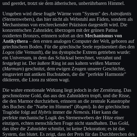
und geerdet, trotzt sie dem ätherischen, unberührbaren Himmel.
Umgeben wird diese fragile Wärme vom "System" des
Astroifantis
(Sternenwebers), das hier nicht als Webstuhl aus Fäden, sondern als
Mechanismus von erschreckender Präzision dargestellt wird. Die
konzentrischen Zahnräder, überzogen mit der grünen Patina
oxidierten Bronzes, erinnern sofort an den
Mechanismus von
Antikythera
– den ersten analogen Computer der Welt, geboren auf
griechischem Boden. Für die griechische Seele repräsentiert dies den
Logos
(die Vernunft), die ins dystopische Extrem getrieben wurde:
ein Universum, in dem das Schicksal berechnet, verzahnt und
festgelegt ist. Der äußere Ring ist aus kaltem weißen Marmor
(
Marmaro
) geschnitzt, dem ewigen Zeugen unserer Geschichte,
eingraviert mit antiken Buchstaben, die die "perfekte Harmonie"
diktieren, die Liora zu stören wagt.
Die wahre emotionale Wirkung liegt jedoch in der Zerstörung. Das
geschmolzene Gold, das aus den Zahnrädern tropft, und die Risse,
die den Marmor durchziehen, erinnern an die zentrale Katastrophe
des Buches: die "Narbe im Himmel" (
Rogmi
). In der griechischen
Tragödie folgt auf
Hybris
immer die
Nemesis
. Hier kann die
perfekte mechanische Logik des Sternenwebers der Hitze einer
einzigen, echten menschlichen Frage nicht standhalten. Das Gold,
das über die Zahnräder schmilzt, ist keine Dekoration; es ist das
System, das blutet. Es zeigt, dass der Preis für das Durchbrechen des