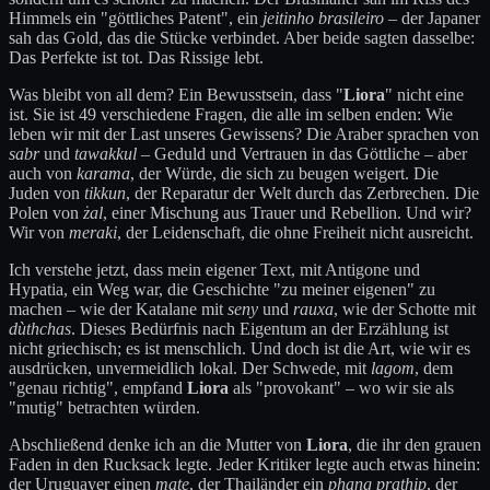
Himmels ein "göttliches Patent", ein
jeitinho brasileiro
– der Japaner
sah das Gold, das die Stücke verbindet. Aber beide sagten dasselbe:
Das Perfekte ist tot. Das Rissige lebt.
Was bleibt von all dem? Ein Bewusstsein, dass "
Liora
" nicht eine
ist. Sie ist 49 verschiedene Fragen, die alle im selben enden: Wie
leben wir mit der Last unseres Gewissens? Die Araber sprachen von
sabr
und
tawakkul
– Geduld und Vertrauen in das Göttliche – aber
auch von
karama
, der Würde, die sich zu beugen weigert. Die
Juden von
tikkun
, der Reparatur der Welt durch das Zerbrechen. Die
Polen von
żal
, einer Mischung aus Trauer und Rebellion. Und wir?
Wir von
meraki
, der Leidenschaft, die ohne Freiheit nicht ausreicht.
Ich verstehe jetzt, dass mein eigener Text, mit Antigone und
Hypatia, ein Weg war, die Geschichte "zu meiner eigenen" zu
machen – wie der Katalane mit
seny
und
rauxa
, wie der Schotte mit
dùthchas
. Dieses Bedürfnis nach Eigentum an der Erzählung ist
nicht griechisch; es ist menschlich. Und doch ist die Art, wie wir es
ausdrücken, unvermeidlich lokal. Der Schwede, mit
lagom
, dem
"genau richtig", empfand
Liora
als "provokant" – wo wir sie als
"mutig" betrachten würden.
Abschließend denke ich an die Mutter von
Liora
, die ihr den grauen
Faden in den Rucksack legte. Jeder Kritiker legte auch etwas hinein:
der Uruguayer einen
mate
, der Thailänder ein
phang prathip
, der