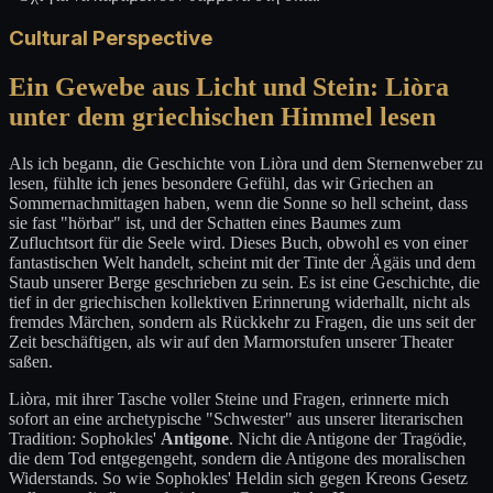
Cultural Perspective
Ein Gewebe aus Licht und Stein: Liòra
unter dem griechischen Himmel lesen
Als ich begann, die Geschichte von Liòra und dem Sternenweber zu
lesen, fühlte ich jenes besondere Gefühl, das wir Griechen an
Sommernachmittagen haben, wenn die Sonne so hell scheint, dass
sie fast "hörbar" ist, und der Schatten eines Baumes zum
Zufluchtsort für die Seele wird. Dieses Buch, obwohl es von einer
fantastischen Welt handelt, scheint mit der Tinte der Ägäis und dem
Staub unserer Berge geschrieben zu sein. Es ist eine Geschichte, die
tief in der griechischen kollektiven Erinnerung widerhallt, nicht als
fremdes Märchen, sondern als Rückkehr zu Fragen, die uns seit der
Zeit beschäftigen, als wir auf den Marmorstufen unserer Theater
saßen.
Liòra, mit ihrer Tasche voller Steine und Fragen, erinnerte mich
sofort an eine archetypische "Schwester" aus unserer literarischen
Tradition: Sophokles'
Antigone
. Nicht die Antigone der Tragödie,
die dem Tod entgegengeht, sondern die Antigone des moralischen
Widerstands. So wie Sophokles' Heldin sich gegen Kreons Gesetz