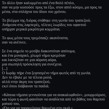
Το άλλο ήταν καλυμμένο από ένα θολό πέπλο,
σαν να μην κοιτούσε προς τα έξω, στον απτό κόσμο, μα προς τα
μέσα, στα σπλάχνα του ίδιου του χρόνου.
Το βλέμμα της Λιόρας στάθηκε στη γωνία του τραπεζιού.
Ανάμεσα στις λαμπερές, τέλειες λωρίδες του υφαντού
υπήρχαν μερικά μικρότερα κομμάτια.
Το φως μέσα τους τρεμόπαιζε ακανόνιστα,
σαν να ανέπνεε.
Σε ένα σημείο το μοτίβο διακοπτόταν απότομα,
και ένα μοναχικό, χλωμό νήμα κρεμόταν
και λικνιζόταν σε μια αόρατη αύρα,
μια σιωπηλή πρόσκληση για συνέχεια.
[...]
Ο Ιωράμ πήρε ένα ξεφτισμένο νήμα φωτός από τη γωνία.
Δεν το έβαλε με τα τέλεια ρολά,
αλλά στην άκρη του τραπεζιού,
εκεί όπου διάβαιναν τα παιδιά.
«Κάποια νήματα γεννιούνται για να ανακαλυφθούν», μουρμούρισε,
και τώρα η φωνή φαινόταν να αναδύεται από το βάθος του θαμπού
ματιού του,
«Όχι για να παραμείνουν θαμμένα στη σκιά.»