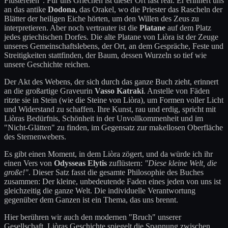
Flüstereien". Für uns Griechen ist dieser Ort fast real. Er erinnert uns
an das antike
Dodona
, das Orakel, wo die Priester das Rascheln der
Blätter der heiligen Eiche hörten, um den Willen des Zeus zu
interpretieren. Aber noch vertrauter ist die
Platane
auf dem Platz
jedes griechischen Dorfes. Die alte Platane von Liòra ist der Zeuge
unseres Gemeinschaftslebens, der Ort, an dem Gespräche, Feste und
Streitigkeiten stattfinden, der Baum, dessen Wurzeln so tief wie
unsere Geschichte reichen.
Der Akt des Webens, der sich durch das ganze Buch zieht, erinnert
an die großartige Graveurin
Vasso Katraki
. Anstelle von Fäden
ritzte sie in Stein (wie die Steine von Liòra), um Formen voller Licht
und Widerstand zu schaffen. Ihre Kunst, rau und erdig, spricht mit
Liòras Bedürfnis, Schönheit in der Unvollkommenheit und im
"Nicht-Glätten" zu finden, im Gegensatz zur makellosen Oberfläche
des Sternenwebers.
Es gibt einen Moment, in dem Liòra zögert, und da würde ich ihr
einen Vers von
Odysseas Elytis
zuflüstern:
"Diese kleine Welt, die
große!"
. Dieser Satz fasst die gesamte Philosophie des Buches
zusammen: Der kleine, unbedeutende Faden eines jeden von uns ist
gleichzeitig die ganze Welt. Die individuelle Verantwortung
gegenüber dem Ganzen ist ein Thema, das uns brennt.
Hier berühren wir auch den modernen "Bruch" unserer
Gesellschaft. Liòras Geschichte spiegelt die Spannung zwischen