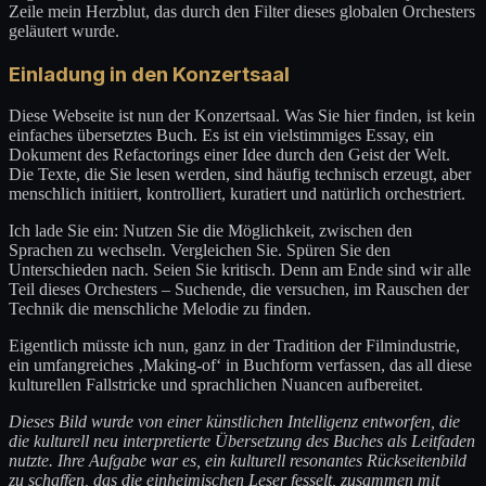
Zeile mein Herzblut, das durch den Filter dieses globalen Orchesters
geläutert wurde.
Einladung in den Konzertsaal
Diese Webseite ist nun der Konzertsaal. Was Sie hier finden, ist kein
einfaches übersetztes Buch. Es ist ein vielstimmiges Essay, ein
Dokument des Refactorings einer Idee durch den Geist der Welt.
Die Texte, die Sie lesen werden, sind häufig technisch erzeugt, aber
menschlich initiiert, kontrolliert, kuratiert und natürlich orchestriert.
Ich lade Sie ein: Nutzen Sie die Möglichkeit, zwischen den
Sprachen zu wechseln. Vergleichen Sie. Spüren Sie den
Unterschieden nach. Seien Sie kritisch. Denn am Ende sind wir alle
Teil dieses Orchesters – Suchende, die versuchen, im Rauschen der
Technik die menschliche Melodie zu finden.
Eigentlich müsste ich nun, ganz in der Tradition der Filmindustrie,
ein umfangreiches ‚Making-of‘ in Buchform verfassen, das all diese
kulturellen Fallstricke und sprachlichen Nuancen aufbereitet.
Dieses Bild wurde von einer künstlichen Intelligenz entworfen, die
die kulturell neu interpretierte Übersetzung des Buches als Leitfaden
nutzte. Ihre Aufgabe war es, ein kulturell resonantes Rückseitenbild
zu schaffen, das die einheimischen Leser fesselt, zusammen mit