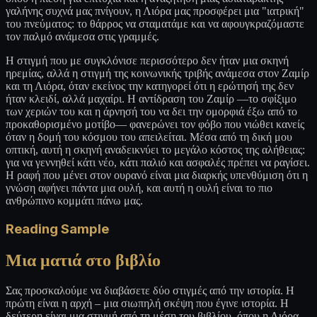
γαλήνης συχνά μας πνίγουν, η Λιόρα μας προσφέρει μια "ιατρική"
του πνεύματος: το θάρρος να σταματάμε και να αφουγκραζόμαστε
τον παλμό ανάμεσα στις γραμμές.
Η στιγμή που με συγκλόνισε περισσότερο δεν ήταν μια σκηνή
ηρεμίας, αλλά η στιγμή της κοινωνικής τριβής ανάμεσα στον Ζαμίρ
και τη Λιόρα, όταν εκείνος την κατηγορεί ότι η ερώτησή της δεν
ήταν κλειδί, αλλά μαχαίρι. Η αντίδραση του Ζαμίρ —το σφίξιμο
των χεριών του και η άρνησή του να δει την ομορφιά έξω από το
προκαθορισμένο μοτίβο— φανερώνει τον φόβο που νιώθει κανείς
όταν η δομή του κόσμου του απειλείται. Μέσα από τη δική μου
οπτική, αυτή η σκηνή αναδεικνύει το μεγάλο κόστος της αλήθειας:
για να γεννηθεί κάτι νέο, κάτι παλιό και ασφαλές πρέπει να ραγίσει.
Η ραφή που μένει στον ουρανό είναι μια διαρκής υπενθύμιση ότι η
γνώση αφήνει πάντα μια ουλή, και αυτή η ουλή είναι το πιο
ανθρώπινο κομμάτι πάνω μας.
Reading Sample
Μια ματιά στο βιβλίο
Σας προσκαλούμε να διαβάσετε δύο στιγμές από την ιστορία. Η
πρώτη είναι η αρχή – μια σιωπηλή σκέψη που έγινε ιστορία. Η
δεύτερη είναι μια στιγμή από τη μέση του βιβλίου, όπου η Λιόρα