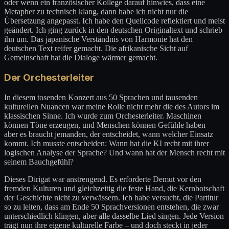
oder wenn ein französischer Kollege darauf hinwies, dass eine
Metapher zu technisch klang, dann habe ich nicht nur die
Übersetzung angepasst. Ich habe den Quellcode reflektiert und meist
geändert. Ich ging zurück in den deutschen Originaltext und schrieb
ihn um. Das japanische Verständnis von Harmonie hat den
deutschen Text reifer gemacht. Die afrikanische Sicht auf
Gemeinschaft hat die Dialoge wärmer gemacht.
Der Orchesterleiter
In diesem tosenden Konzert aus 50 Sprachen und tausenden
kulturellen Nuancen war meine Rolle nicht mehr die des Autors im
klassischen Sinne. Ich wurde zum Orchesterleiter. Maschinen
können Töne erzeugen, und Menschen können Gefühle haben –
aber es braucht jemanden, der entscheidet, wann welcher Einsatz
kommt. Ich musste entscheiden: Wann hat die KI recht mit ihrer
logischen Analyse der Sprache? Und wann hat der Mensch recht mit
seinem Bauchgefühl?
Dieses Dirigat war anstrengend. Es erforderte Demut vor den
fremden Kulturen und gleichzeitig die feste Hand, die Kernbotschaft
der Geschichte nicht zu verwässern. Ich habe versucht, die Partitur
so zu leiten, dass am Ende 50 Sprachversionen entstehen, die zwar
unterschiedlich klingen, aber alle dasselbe Lied singen. Jede Version
trägt nun ihre eigene kulturelle Farbe – und doch steckt in jeder