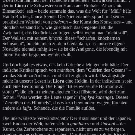
Überrascht hat mich der Tscheche mit seinem "schwarzen Humor",
der in
Liora
die Schwester von Hanta aus Hrabals "Allzu laute
Einsamkeit" sah – beide sammeln das, was die Welt für "Müll" hält:
Hanta Bücher,
Liora
Steine. Der Niederländer sprach mit seiner
praktischen Weisheit von
polderen
– der Kunst des Konsenses – und
plötzlich verstand ich, wie griechisch das Gegenteil ist: die
Zwietracht, das Bedürfnis zu fragen, selbst wenn man "nicht soll".
Der Waliser, mit seinem
hiraeth
, dieser "scharfen, knöchernen
Sehnsucht", brachte mich zu dem Gedanken, dass unsere eigene
Nostalgie niemals ruhig ist – sie ist die Antigone, die lebendig mit
ihrem Bruder begraben werden will.
Und doch gab es etwas, das kein Grieche allein gedacht hätte. Der
indische Kritiker sprach von
manthan
, dem "Quirlen des Ozeans" –
wo das Stroh zu Ambrosia und Gift zugleich wird. Das ängstigte
mich: In unserer Lesart ist
Liora
eine Heldin. In der indischen ist sie
auch eine Bedrohung. Die Frage "Ist es weise, die Harmonie zu
stören?", die ich in meinem eigenen Text flüsterte, wird dort zum
Schrei: "Was werden die Leute sagen?" (
log kya kahenge
). Dieses
"Zerreißen des Himmels", das wir zu bewundern wagen, fürchten
andere als
lajja
, Schande, die die Familie auflöst.
Die unerwartetste Verwandtschaft? Der Brasilianer und der Japaner,
zwei Enden der Welt, trafen sich in
gambiarra
und
kintsugi
– der
Kunst, das Zerbrochene zu reparieren, nicht um es zu verbergen,
sondern um es schöner zu machen. Der Brasilianer sah im Riss des