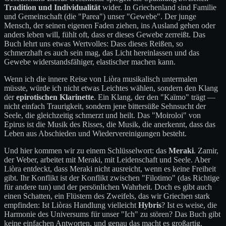
Tradition und Individualität
wider. In Griechenland sind Familie
und Gemeinschaft (die "Parea") unser "Gewebe". Der junge
Mensch, der seinen eigenen Faden ziehen, ins Ausland gehen oder
anders leben will, fühlt oft, dass er dieses Gewebe zerreißt. Das
Buch lehrt uns etwas Wertvolles: Dass dieses Reißen, so
schmerzhaft es auch sein mag, das Licht hereinlassen und das
Gewebe widerstandsfähiger, elastischer machen kann.
Wenn ich die innere Reise von Liòra musikalisch untermalen
müsste, würde ich nicht etwas Leichtes wählen, sondern den Klang
der
epirotischen Klarinette
. Ein Klang, der den "Kaïmo" trägt —
nicht einfach Traurigkeit, sondern jene bittersüße Sehnsucht der
Seele, die gleichzeitig schmerzt und heilt. Das "Moiroloi" von
Epirus ist die Musik des Risses, die Musik, die anerkennt, dass das
Leben aus Abschieden und Wiedervereinigungen besteht.
Und hier kommen wir zu einem Schlüsselwort: das
Meraki
. Zamir,
der Weber, arbeitet mit Meraki, mit Leidenschaft und Seele. Aber
Liòra entdeckt, dass Meraki nicht ausreicht, wenn es keine Freiheit
gibt. Ihr Konflikt ist der Konflikt zwischen "Filotimo" (das Richtige
für andere tun) und der persönlichen Wahrheit. Doch es gibt auch
einen Schatten, ein Flüstern des Zweifels, das wir Griechen stark
empfinden: Ist Liòras Handlung vielleicht
Hybris
? Ist es weise, die
Harmonie des Universums für unser "Ich" zu stören? Das Buch gibt
keine einfachen Antworten, und genau das macht es großartig.