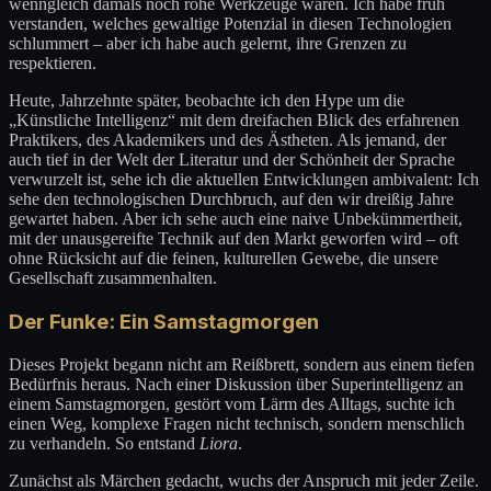
wenngleich damals noch rohe Werkzeuge waren. Ich habe früh
verstanden, welches gewaltige Potenzial in diesen Technologien
schlummert – aber ich habe auch gelernt, ihre Grenzen zu
respektieren.
Heute, Jahrzehnte später, beobachte ich den Hype um die
„Künstliche Intelligenz“ mit dem dreifachen Blick des erfahrenen
Praktikers, des Akademikers und des Ästheten. Als jemand, der
auch tief in der Welt der Literatur und der Schönheit der Sprache
verwurzelt ist, sehe ich die aktuellen Entwicklungen ambivalent: Ich
sehe den technologischen Durchbruch, auf den wir dreißig Jahre
gewartet haben. Aber ich sehe auch eine naive Unbekümmertheit,
mit der unausgereifte Technik auf den Markt geworfen wird – oft
ohne Rücksicht auf die feinen, kulturellen Gewebe, die unsere
Gesellschaft zusammenhalten.
Der Funke: Ein Samstagmorgen
Dieses Projekt begann nicht am Reißbrett, sondern aus einem tiefen
Bedürfnis heraus. Nach einer Diskussion über Superintelligenz an
einem Samstagmorgen, gestört vom Lärm des Alltags, suchte ich
einen Weg, komplexe Fragen nicht technisch, sondern menschlich
zu verhandeln. So entstand
Liora
.
Zunächst als Märchen gedacht, wuchs der Anspruch mit jeder Zeile.