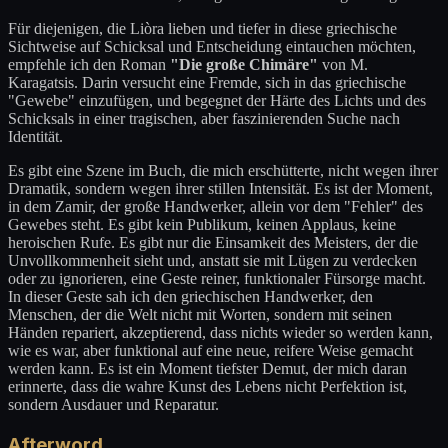
Für diejenigen, die Liòra lieben und tiefer in diese griechische
Sichtweise auf Schicksal und Entscheidung eintauchen möchten,
empfehle ich den Roman
"Die große Chimäre"
von M.
Karagatsis. Darin versucht eine Fremde, sich in das griechische
"Gewebe" einzufügen, und begegnet der Härte des Lichts und des
Schicksals in einer tragischen, aber faszinierenden Suche nach
Identität.
Es gibt eine Szene im Buch, die mich erschütterte, nicht wegen ihrer
Dramatik, sondern wegen ihrer stillen Intensität. Es ist der Moment,
in dem Zamir, der große Handwerker, allein vor dem "Fehler" des
Gewebes steht. Es gibt kein Publikum, keinen Applaus, keine
heroischen Rufe. Es gibt nur die Einsamkeit des Meisters, der die
Unvollkommenheit sieht und, anstatt sie mit Lügen zu verdecken
oder zu ignorieren, eine Geste reiner, funktionaler Fürsorge macht.
In dieser Geste sah ich den griechischen Handwerker, den
Menschen, der die Welt nicht mit Worten, sondern mit seinen
Händen repariert, akzeptierend, dass nichts wieder so werden kann,
wie es war, aber funktional auf eine neue, reifere Weise gemacht
werden kann. Es ist ein Moment tiefster Demut, der mich daran
erinnerte, dass die wahre Kunst des Lebens nicht Perfektion ist,
sondern Ausdauer und Reparatur.
Afterword