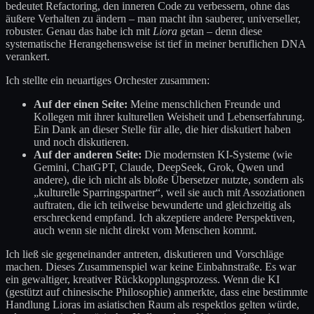
bedeutet Refactoring, den inneren Code zu verbessern, ohne das
äußere Verhalten zu ändern – man macht ihn sauberer, universeller,
robuster. Genau das habe ich mit
Liora
getan – denn diese
systematische Herangehensweise ist tief in meiner beruflichen DNA
verankert.
Ich stellte ein neuartiges Orchester zusammen:
Auf der einen Seite:
Meine menschlichen Freunde und
Kollegen mit ihrer kulturellen Weisheit und Lebenserfahrung.
Ein Dank an dieser Stelle für alle, die hier diskutiert haben
und noch diskutieren.
Auf der anderen Seite:
Die modernsten KI-Systeme (wie
Gemini, ChatGPT, Claude, DeepSeek, Grok, Qwen und
andere), die ich nicht als bloße Übersetzer nutzte, sondern als
„kulturelle Sparringspartner“, weil sie auch mit Assoziationen
auftraten, die ich teilweise bewunderte und gleichzeitig als
erschreckend empfand. Ich akzeptiere andere Perspektiven,
auch wenn sie nicht direkt vom Menschen kommt.
Ich ließ sie gegeneinander antreten, diskutieren und Vorschläge
machen. Dieses Zusammenspiel war keine Einbahnstraße. Es war
ein gewaltiger, kreativer Rückkopplungsprozess. Wenn die KI
(gestützt auf chinesische Philosophie) anmerkte, dass eine bestimmte
Handlung Lioras im asiatischen Raum als respektlos gelten würde,