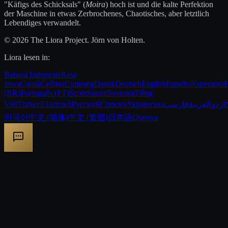
"Käfigs des Schicksals" (
Moira
) hoch ist und die kalte Perfektion
der Maschine in etwas Zerbrochenes, Chaotisches, aber letztlich
Lebendiges verwandelt.
© 2026 The Liora Project. Jörn von Holten.
Liora lesen in:
Bahasa Indonesia
Basa
Jawa
Català
Čeština
Cymraeg
Dansk
Deutsch
English
Español
Esperanto
E
(BR)
Português (PT)
Scots
Suomi
Svenska
Tiếng
Việt
Türkçe
Ελληνικά
Русский
Српски
Українська
فارسی
العربية
اردو
한국어
中文 (简体)
中文 (繁體)
日本語
Quenya