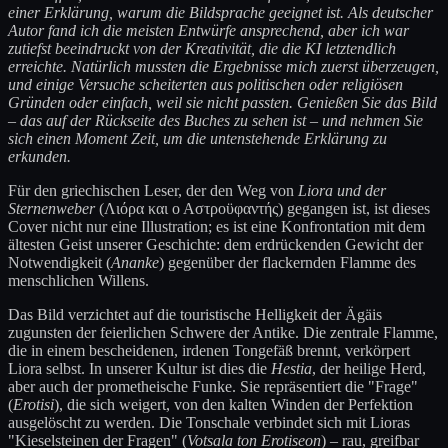
einer Erklärung, warum die Bildsprache geeignet ist. Als deutscher
Autor fand ich die meisten Entwürfe ansprechend, aber ich war
zutiefst beeindruckt von der Kreativität, die die KI letztendlich
erreichte. Natürlich mussten die Ergebnisse mich zuerst überzeugen,
und einige Versuche scheiterten aus politischen oder religiösen
Gründen oder einfach, weil sie nicht passten. Genießen Sie das Bild
– das auf der Rückseite des Buches zu sehen ist – und nehmen Sie
sich einen Moment Zeit, um die untenstehende Erklärung zu
erkunden.
Für den griechischen Leser, der den Weg von
Liora und der
Sternenweber
(Λιόρα και ο Αστροϋφαντής) gegangen ist, ist dieses
Cover nicht nur eine Illustration; es ist eine Konfrontation mit dem
ältesten Geist unserer Geschichte: dem erdrückenden Gewicht der
Notwendigkeit (
Ananke
) gegenüber der flackernden Flamme des
menschlichen Willens.
Das Bild verzichtet auf die touristische Helligkeit der Ägäis
zugunsten der feierlichen Schwere der Antike. Die zentrale Flamme,
die in einem bescheidenen, irdenen Tongefäß brennt, verkörpert
Liora selbst. In unserer Kultur ist dies die
Hestia
, der heilige Herd,
aber auch der prometheische Funke. Sie repräsentiert die "Frage"
(
Erotisi
), die sich weigert, von den kalten Winden der Perfektion
ausgelöscht zu werden. Die Tonschale verbindet sich mit Lioras
"Kieselsteinen der Fragen" (
Votsala ton Erotiseon
) – rau, greifbar