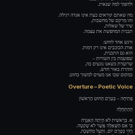
ולהפוך למה שנארג.
מה שאתם קוראים כעת אינו אגדה רגילה.
זהו מרקם של מחשבות,
שיר של שאלות,
תבנית המחפשת את עצמה.
ורגש אחד לוחש:
אורג הכוכבים אינו רק דמות.
הוא גם התבנית,
שפועמת בין השורות –
שרועדת כשאנו נוגעים בה,
וזוהרת באור חדש,
במקום שבו אנו מעזים למשוך בחוט.
Overture – Poetic Voice
פְּתִיחָה – בְּטֶרֶם הַחוּט הָרִאשׁוֹן
הַהַתְחָלָה
א. בְּרֵאשִׁית לֹא הָיְתָה הָאַגָּדָה
כִּי אִם הַשְּׁאֵלָה אֲשֶׁר לֹא שָׁקְטָה.
וַיְהִי בְּטֶרֶם יוֹם, וַתַּעַל מַחְשָׁבָה,