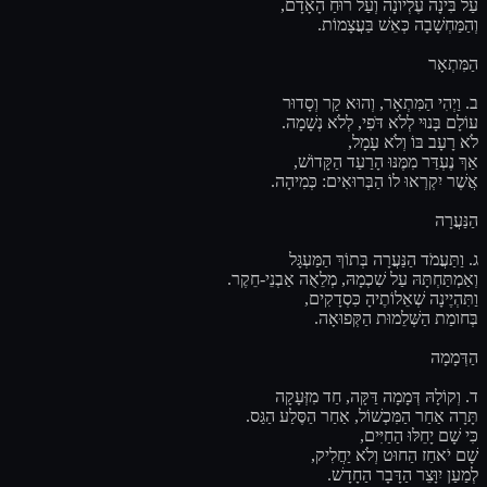
עַל בִּינָה עֶלְיוֹנָה וְעַל רוּחַ הָאָדָם,
וְהַמַּחְשָׁבָה כְּאֵשׁ בַּעֲצָמוֹת.
הַמִּתְאָר
ב. וַיְהִי הַמִּתְאָר, וְהוּא קַר וְסָדוּר
עוֹלָם בָּנוּי לְלֹא דֹּפִי, לְלֹא נְשָׁמָה.
לֹא רָעָב בּוֹ וְלֹא עָמָל,
אַךְ נֶעְדַּר מִמֶּנּוּ הָרַעַד הַקָּדוֹשׁ,
אֲשֶׁר יִקְרְאוּ לוֹ הַבְּרוּאִים: כְּמִיהָה.
הַנַּעֲרָה
ג. וַתַּעֲמֹד הַנַּעֲרָה בְּתוֹךְ הַמַּעְגָּל
וְאַמְתַּחְתָּהּ עַל שִׁכְמָהּ, מְלֵאֻה אַבְנֵי-חֵקֶר.
וַתִּהְיֶינָה שְׁאֵלוֹתֶיהָ כִּסְדָקִים,
בְּחומַת הַשְּׁלֵמוּת הַקְּפוּאָה.
הַדְּמָמָה
ד. וְקוֹלָהּ דְּמָמָה דַּקָּה, חַד מִזְּעָקָה
תָּרָה אַחַר הַמִּכְשׁוֹל, אַחַר הַסֶּלַע הַגַּס.
כִּי שָׁם יָחֵלּוּ הַחַיִּים,
שָׁם יֹאחַז הַחוּט וְלֹא יַחֲלִיק,
לְמַעַן יִוָּצֵר הַדָּבָר הַחָדָשׁ.