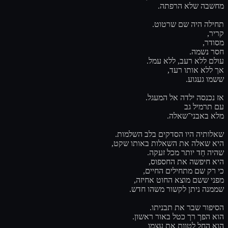
מחשבה שלא הרפתה.
תחילה היה שם שרטוט.
קריר,
מסודר,
חסר נשמה.
עולם ללא רעב, ללא עמל.
אך ללא אותו רעד,
ששמו געגוע.
אז נכנסה ילדה אל המעגל.
עם תרמיל גב
מלא באבני־שאלה.
שאלותיה היו הסדקים בלב השלמות.
היא שאלה את השאלות באותו שקט,
שהיה חַד יותר מכל זעקה.
היא חיפשה את החספוס,
כי רק שם מתחילים החיים,
מפני ששם מוצא החוט אחיזה,
שממנה ניתן לקשור משהו חדש.
הסיפור שבר את תבניתו.
הוא הפך רך כטל באור ראשון.
הוא החל לטוות את עצמו