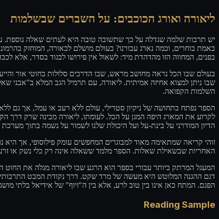
ליאורה ואורג הכוכבים: על השברים שבשלמות
יש תרבות שלמה שגדלה על כך שתשובה טובה היא לעתים שאלה נוספת. עבור 
באמת בוחרים, וכמה נארג עבורנו? בעולם מושלם לכאורה, המוחזק בהרמונ
בפנים, המחווה הזו מהדהדת מיד: לשאול אין פירושו לבגוד בסדר, אלא ל.
בעולם שבו הכל נראה מחושב מראש, שבו הדרכים סלולות בחוטי אור והייע
שבו ניתן למצוא אחיזה אמיתית. ליאורה, עם תרמיל הגב המלא ב"אבני ש
השלמות הקפואה.
הספר נפתח בתחושה של ניקיון סטרילי, עולם ללא רעב או עמל, אך גם לל
לקרוע את המארג היפה המגן על הכל. לעומתו, ליאורה מבינה שרק דרך הק:
הדיון המודרני על בינת-על ועל היכולת שלנו לשמור על נשמה בתוך מערכת.
זוהי קריאה שמתאימה מאוד למבוגרים המחפשים עומק פילוסופי, אך היא
האחריות שבשאילת שאלות. הספר מלמד ששאלה אינה רק כלי נשק או זרע, .
המעגל המרתק ביותר עבורי בספר הוא הרגע שבו ליאורה מגלה את החוט ה
דגם ההגנה המלוטש היא מעשה של מרד שקט. דרך נקודת המבט התרבותית המ
הפגם. המתח כאן אינו בין טוב לרע, אלא בין ה"זיוף" של אידיאל בלתי מו.
Reading Sample