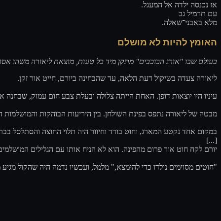
אז נכנסה ילדה אל המעגל.
עם תרמיל גב
מלא באבני־שאלה.
האומץ להיות לא מושלם
בעולם שבו "אורג הכוכבים" מתקן מיד כל טעות, מוצאת ליאורה משהו אסו.
ליאורה צעדה בשיקול דעת הלאה, עד שהבחינה ביורם, חייט אור זקן.
עיניו היו יוצאות דופן. האחת הייתה צלולה ובעלת צבע חום עמוק, שבחנה.
מבטה של ליאורה נתפס בפינת השולחן. בין היריעות הבוהקות והמושלמות ה.
במקום אחד נקטע המארג, וחוט בודד וחיוור היה תלוי החוצה והסתלסל בב.
[...]
יורם לקח חוט אור פרום מהפינה. הוא לא הניח אותו עם הגלילים המושלמי.
חוטים מסוימים נולדו כדי להימצא," מלמל, ועכשיו נדמה היה שהקול מגי."