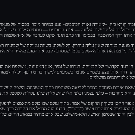
קורא כזה, «ליאורה ואורג הכוכבים» נוגע במיתר מוכר. בכסות של מעשייה 
יה מוחלטת על ידי ישות עליונה — אורג הכוכבים — מתחילה ילדה בשם ליא
כבד אותו דרך המחשבה. בבסיסו, זהו כתב הגנה שקט לערכה של אי-השלמות 
וד מוענק כמתנה שאין עליה עוררין, קל לשקוע בשינה עמוקה של שביעות רצ
אלה", מייצגת את אותו אי-שקט פנימי שמסרב לקבל את המובן מאליו. הי
א ה"רעד הקדוש" של הכמיהה. דמותו של זמיר, אמן המנגינות, משקפת את הח
רע, דרך אותו פצע בשמיים שנוצר כשמעזים למשוך בחוט רופף, יכולה לצמו
 של אלגוריתמים מושלמים
 נושאת איכות מיוחדת כספר לקריאה משותפת בתוך המשפחה. השפה העשירה
היא מחויבות – כלפי עצמנו וכלפי אלו שהשאלות שלנו עלולות לטלטל את 
אפור הקטן בשקיק הרקום של אמה. בתוך עולם שבו כולם מתאמצים להפגין
עריכה אותנטיות ויושר ("דוגרי"), הרגע הזה מסמל את ההכרה בכך שאהבה
שג לבין היופי שבסימן האישי, הלא-מושלם, שכל אדם מותיר במארג החיים שלו