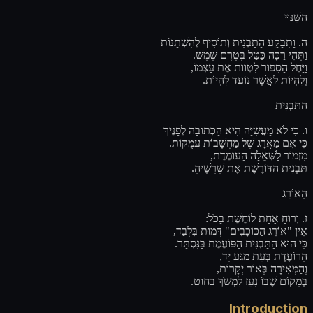
הַשִּׁנּוּי
ה. וַתִּבָּקַע הַתַּבְנִית וְתוֹסִיף לְהִשְׁתַּנּוֹת
וַתְּהִי רַכָּה כַּטַּל בְּטֶרֶם שֶׁמֶשׁ.
וַיָּחֶל הַסִּפּוּר לִטְווֹת אֶת עַצְמוֹ,
וְלִהְיוֹת לַאֲשֶׁר נוֹעַד לִהְיוֹת.
הַתַּבְנִית
ו. כִּי לֹא מַעֲשִׂיָּה הִיא הַכְּתוּבָה לְפָנֶיךָ
כִּי אִם מַאֲרָג שֶׁל מַחְשָׁבוֹת עֲמֻקּוֹת.
מִזְמוֹר לַשְּׁאֵלָה הָעוֹמֶדֶת,
תַּבְנִית הַדּוֹרֶשֶׁת אֶת שָׁרָשֶׁיהָ.
הָאוֹרֵג
ז. וְרוּחַ אַחַת לוֹחֶשֶׁת בַּכֹּל:
אֵין "אוֹרֵג הַכּוֹכָבִים" דְּמוּת בִּלְבַד,
כִּי הוּא הַתַּבְנִית הַפּוֹעֶמֶת בַּנִּסְתָּר.
הָרוֹעֶדֶת בְּעֵת מַגַּע יָד,
וְהַמְּאִירָה בְּאוֹר יְקָרוֹת,
בְּמָקוֹם שֶׁבּוֹ נָעֵז לִמְשֹׁךְ בַּחוּט.
Introduction