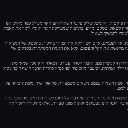
פואטית, זהו משל פילוסופי על השאלה העתיקה מכולן: כמה מחיינו אנו
ורה לשאול, בשקט, מדוע. בתרבות שמעריכה דוגרי ואומץ לומר את האמת
ולאומץ להמשיך לשאול
ון. אך לפעמים, אדם חש דווקא את הצורך בחיכוך, בחספוס של המציאות
א אינה מחפשת את הקל והפשוט, אלא את האמת המסתתרת בסדקים של
רדה האנושית מפני איבוד הסדר. עבורו, השאלה היא סכין שמאיימת
ח גדילה אמיתית. המעבר מהסיפור הפואטי לאחרית הדבר חושף רובד נוסף
, שבה השמות עצמם נושאים משמעויות של אור ושיר, מזמינה שיחה על
עולמם
 שלמות מוזהבת, הבחירה המודעת של האם לשזור חוט מט ומחוספס בתוך
 והגנה אינן נובעות מחסינות מפני טעויות, אלא מהיכולת להכיל את