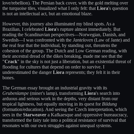
love/rebellion). The Persian back cover, with the gold melting over
the turquoise tiles, visualized what I only felt: that
Liora
's question
is not an intellectual act, but an emotional blaze.
However, this journey also illuminated my blind spots. As a
Brazilian, I celebrated
Liora
's rupture almost immediately. But
reading the Scandinavian perspectives—Norwegian, Danish, and
Swedish—I was confronted with the
Janteloven
(Law of Jante) and
the real fear that the individual, by standing out, threatens the
cohesion of the group. The Dutch and Low German reading, with
their ancestral dread of the dikes breaking, made me see that the
"
Crack
" in the sky is not just a liberation, but an existential threat of
flooding for cultures that depend on order to survive. I
underestimated the danger
Liora
represents; they felt it in their
bones.
The German essay brought an industrial gravity with its
Grubenlampe
(miner's lamp), transforming
Liora
's search into
arduous and serious work in the depths, very distant from our
tropical lightness, but equally moving in its quest for
Bildung
(formation/education). And seeing the Czech interpretation, which
sees in the
Starweaver
a Kafkaesque and oppressive bureaucracy,
transformed the fairy tale into a political resistance of survival that
resonates with our own struggles against unequal systems.