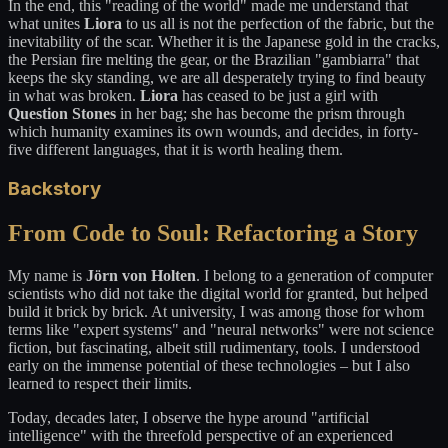
In the end, this "reading of the world" made me understand that
what unites
Liora
to us all is not the perfection of the fabric, but the
inevitability of the scar. Whether it is the Japanese gold in the cracks,
the Persian fire melting the gear, or the Brazilian "gambiarra" that
keeps the sky standing, we are all desperately trying to find beauty
in what was broken.
Liora
has ceased to be just a girl with
Question Stones
in her bag; she has become the prism through
which humanity examines its own wounds, and decides, in forty-
five different languages, that it is worth healing them.
Backstory
From Code to Soul: Refactoring a Story
My name is
Jörn von Holten
. I belong to a generation of computer
scientists who did not take the digital world for granted, but helped
build it brick by brick. At university, I was among those for whom
terms like "expert systems" and "neural networks" were not science
fiction, but fascinating, albeit still rudimentary, tools. I understood
early on the immense potential of these technologies – but I also
learned to respect their limits.
Today, decades later, I observe the hype around "artificial
intelligence" with the threefold perspective of an experienced