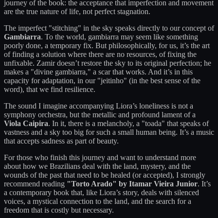
journey of the book: the acceptance that imperfection and movement
are the true nature of life, not perfect stagnation.
The imperfect "stitching" in the sky speaks directly to our concept of
Gambiarra
. To the world, gambiarra may seem like something
poorly done, a temporary fix. But philosophically, for us, it’s the art
of finding a solution where there are no resources, of fixing the
unfixable. Zamir doesn’t restore the sky to its original perfection; he
makes a "divine gambiarra," a scar that works. And it’s in this
capacity for adaptation, in our "jeitinho" (in the best sense of the
word), that we find resilience.
The sound I imagine accompanying Liora’s loneliness is not a
symphony orchestra, but the metallic and profound lament of a
Viola Caipira
. In it, there is a melancholy, a "toada" that speaks of
vastness and a sky too big for such a small human being. It’s a music
that accepts sadness as part of beauty.
For those who finish this journey and want to understand more
about how we Brazilians deal with the land, mystery, and the
wounds of the past that need to be healed (or accepted), I strongly
recommend reading
"Torto Arado" by Itamar Vieira Junior
. It’s
a contemporary book that, like Liora’s story, deals with silenced
voices, a mystical connection to the land, and the search for a
freedom that is costly but necessary.