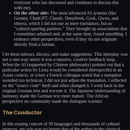
everyone who has discussed and continues to discuss this
with me).
On the other side:
The most advanced AI systems (like
Gemini, ChatGPT, Claude, DeepSeek, Grok, Qwen, and
others), which I did not use as mere translators, but as
"cultural sparring partners." They brought up associations that
I sometimes admired and, at the same time, found unsettling. I
embrace other perspectives, even if they do not originate
directly from a human.
I let them interact, discuss, and make suggestions. This interplay was
not a one-way street; it was a massive, creative feedback loop.
When the AI (supported by Chinese philosophy) pointed out that a
particular action by Liora would be considered disrespectful in an
Asian context, or when a French colleague noted that a metaphor
sounded too technical, I did not just adjust the translation. I reflected
on the "source code" itself and often changed it. I went back to the
original German text and rewrote it. The Japanese understanding of
harmony made the German text more mature. The African
perspective on community made the dialogues warmer.
The Conductor
In this roaring concert of 50 languages and thousands of cultural
nuances, my role was no longer that of the author in the classical