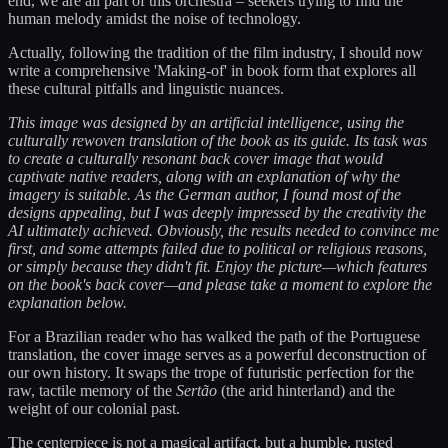
end, we are all part of this orchestra – seekers trying to find the
human melody amidst the noise of technology.
Actually, following the tradition of the film industry, I should now
write a comprehensive 'Making-of' in book form that explores all
these cultural pitfalls and linguistic nuances.
This image was designed by an artificial intelligence, using the
culturally rewoven translation of the book as its guide. Its task was
to create a culturally resonant back cover image that would
captivate native readers, along with an explanation of why the
imagery is suitable. As the German author, I found most of the
designs appealing, but I was deeply impressed by the creativity the
AI ultimately achieved. Obviously, the results needed to convince me
first, and some attempts failed due to political or religious reasons,
or simply because they didn't fit. Enjoy the picture—which features
on the book's back cover—and please take a moment to explore the
explanation below.
For a Brazilian reader who has walked the path of the Portuguese
translation, the cover image serves as a powerful deconstruction of
our own history. It swaps the trope of futuristic perfection for the
raw, tactile memory of the
Sertão
(the arid hinterland) and the
weight of our colonial past.
The centerpiece is not a magical artifact, but a humble, rusted