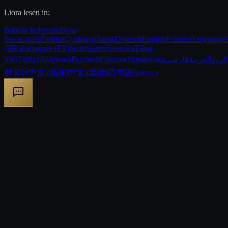
Liora lesen in:
Bahasa Indonesia
Basa
Jawa
Català
Čeština
Cymraeg
Dansk
Deutsch
English
Español
Esperanto
E
(BR)
Português (PT)
Scots
Suomi
Svenska
Tiếng
Việt
Türkçe
Ελληνικά
Русский
Српски
Українська
فارسی
العربية
اردو
한국어
中文 (简体)
中文 (繁體)
日本語
Quenya