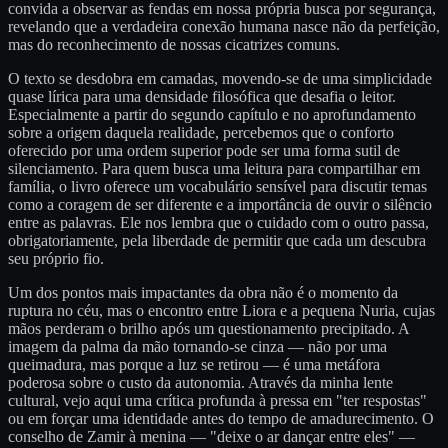
convida a observar as fendas em nossa própria busca por segurança,
revelando que a verdadeira conexão humana nasce não da perfeição,
mas do reconhecimento de nossas cicatrizes comuns.
O texto se desdobra em camadas, movendo-se de uma simplicidade
quase lírica para uma densidade filosófica que desafia o leitor.
Especialmente a partir do segundo capítulo e no aprofundamento
sobre a origem daquela realidade, percebemos que o conforto
oferecido por uma ordem superior pode ser uma forma sutil de
silenciamento. Para quem busca uma leitura para compartilhar em
família, o livro oferece um vocabulário sensível para discutir temas
como a coragem de ser diferente e a importância de ouvir o silêncio
entre as palavras. Ele nos lembra que o cuidado com o outro passa,
obrigatoriamente, pela liberdade de permitir que cada um descubra
seu próprio fio.
Um dos pontos mais impactantes da obra não é o momento da
ruptura no céu, mas o encontro entre Liora e a pequena Nuria, cujas
mãos perderam o brilho após um questionamento precipitado. A
imagem da palma da mão tornando-se cinza — não por uma
queimadura, mas porque a luz se retirou — é uma metáfora
poderosa sobre o custo da autonomia. Através da minha lente
cultural, vejo aqui uma crítica profunda à pressa em "ter respostas"
ou em forçar uma identidade antes do tempo de amadurecimento. O
conselho de Zamir à menina — "deixe o ar dançar entre eles" —