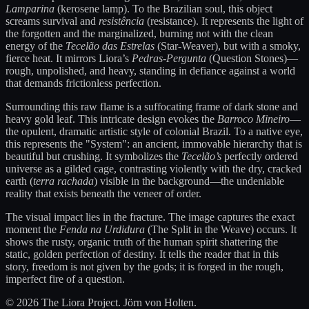
Lamparina
(kerosene lamp). To the Brazilian soul, this object
screams survival and
resistência
(resistance). It represents the light of
the forgotten and the marginalized, burning not with the clean
energy of the
Tecelão das Estrelas
(Star-Weaver), but with a smoky,
fierce heat. It mirrors Liora’s
Pedras-Pergunta
(Question Stones)—
rough, unpolished, and heavy, standing in defiance against a world
that demands frictionless perfection.
Surrounding this raw flame is a suffocating frame of dark stone and
heavy gold leaf. This intricate design evokes the
Barroco Mineiro
—
the opulent, dramatic artistic style of colonial Brazil. To a native eye,
this represents the "System": an ancient, immovable hierarchy that is
beautiful but crushing. It symbolizes the
Tecelão’s
perfectly ordered
universe as a gilded cage, contrasting violently with the dry, cracked
earth (
terra rachada
) visible in the background—the undeniable
reality that exists beneath the veneer of order.
The visual impact lies in the fracture. The image captures the exact
moment the
Fenda na Urdidura
(The Split in the Weave) occurs. It
shows the rusty, organic truth of the human spirit shattering the
static, golden perfection of destiny. It tells the reader that in this
story, freedom is not given by the gods; it is forged in the rough,
imperfect fire of a question.
© 2026 The Liora Project. Jörn von Holten.