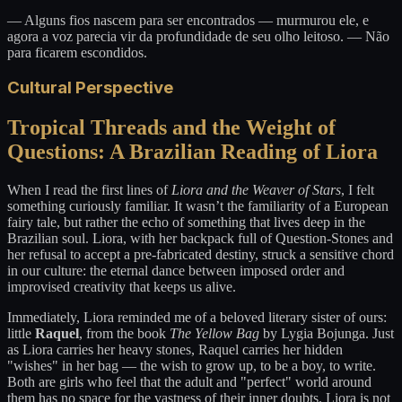
— Alguns fios nascem para ser encontrados — murmurou ele, e
agora a voz parecia vir da profundidade de seu olho leitoso. — Não
para ficarem escondidos.
Cultural Perspective
Tropical Threads and the Weight of
Questions: A Brazilian Reading of Liora
When I read the first lines of
Liora and the Weaver of Stars
, I felt
something curiously familiar. It wasn’t the familiarity of a European
fairy tale, but rather the echo of something that lives deep in the
Brazilian soul. Liora, with her backpack full of Question-Stones and
her refusal to accept a pre-fabricated destiny, struck a sensitive chord
in our culture: the eternal dance between imposed order and
improvised creativity that keeps us alive.
Immediately, Liora reminded me of a beloved literary sister of ours:
little
Raquel
, from the book
The Yellow Bag
by Lygia Bojunga. Just
as Liora carries her heavy stones, Raquel carries her hidden
"wishes" in her bag — the wish to grow up, to be a boy, to write.
Both are girls who feel that the adult and "perfect" world around
them has no space for the vastness of their inner doubts. Liora is not