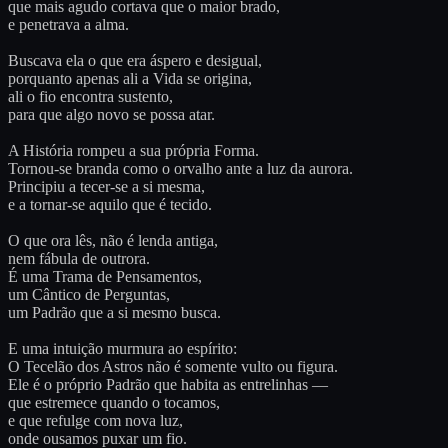
que mais agudo cortava que o maior brado,
e penetrava a alma.
Buscava ela o que era áspero e desigual,
porquanto apenas ali a Vida se origina,
ali o fio encontra sustento,
para que algo novo se possa atar.
A História rompeu a sua própria Forma.
Tornou-se branda como o orvalho ante a luz da aurora.
Principiu a tecer-se a si mesma,
e a tornar-se aquilo que é tecido.
O que ora lês, não é lenda antiga,
nem fábula de outrora.
É uma Trama de Pensamentos,
um Cântico de Perguntas,
um Padrão que a si mesmo busca.
E uma intuição murmura ao espírito:
O Tecelão dos Astros não é somente vulto ou figura.
Ele é o próprio Padrão que habita as entrelinhas —
que estremece quando o tocamos,
e que refulge com nova luz,
onde ousamos puxar um fio.