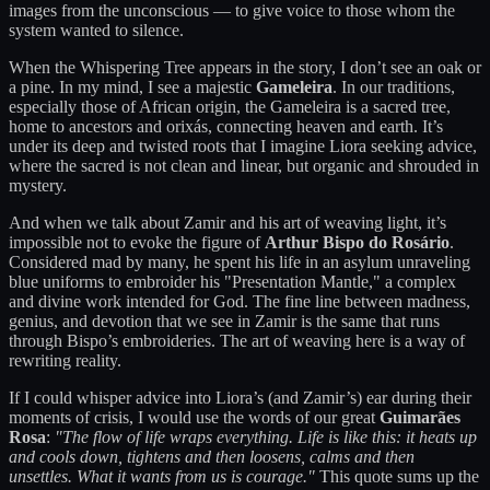
images from the unconscious — to give voice to those whom the
system wanted to silence.
When the Whispering Tree appears in the story, I don’t see an oak or
a pine. In my mind, I see a majestic
Gameleira
. In our traditions,
especially those of African origin, the Gameleira is a sacred tree,
home to ancestors and orixás, connecting heaven and earth. It’s
under its deep and twisted roots that I imagine Liora seeking advice,
where the sacred is not clean and linear, but organic and shrouded in
mystery.
And when we talk about Zamir and his art of weaving light, it’s
impossible not to evoke the figure of
Arthur Bispo do Rosário
.
Considered mad by many, he spent his life in an asylum unraveling
blue uniforms to embroider his "Presentation Mantle," a complex
and divine work intended for God. The fine line between madness,
genius, and devotion that we see in Zamir is the same that runs
through Bispo’s embroideries. The art of weaving here is a way of
rewriting reality.
If I could whisper advice into Liora’s (and Zamir’s) ear during their
moments of crisis, I would use the words of our great
Guimarães
Rosa
:
"The flow of life wraps everything. Life is like this: it heats up
and cools down, tightens and then loosens, calms and then
unsettles. What it wants from us is courage."
This quote sums up the