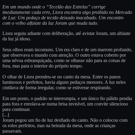
Em um mundo onde o “Tecelão das Estrelas” corrige
imediatamente cada erro, Liora encontra algo proibido no Mercado
de Luz: Um pedaço de tecido deixado inacabado. Um encontro
com o velho alfaiate da luz Joram que muda tudo.
Liora seguiu adiante com deliberação, até avistar Joram, um alfaiate
da luz já idoso.
Seus olhos eram incomuns. Um era claro e de um marrom profundo,
que observava o mundo com atenção. O outro estava coberto por
uma névoa esbranquiçada, como se olhasse não para as coisas de
fora, mas para o interior do próprio tempo.
O olhar de Liora prendeu-se no canto da mesa. Entre os panos
luminosos e perfeitos, havia alguns pedaços menores. A luz neles
cintilava de forma irregular, como se estivesse respirando.
Em um ponto, o padrão se interrompia, e um único fio pálido pendia
para fora e enrolava-se numa brisa invisível, um convite silencioso
para continuar.
[...]
Joram pegou um fio de luz desfiado do canto. Não o colocou com
os rolos perfeitos, mas na beirada da mesa, onde as crianças
passavam.