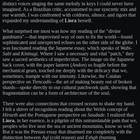
distinct voices singing the same melody in keys I could never have
imagined. As a Brazilian critic, accustomed to our syncretic mix and
our warmth, I was confronted with coldness, silence, and rigors that
expanded my understanding of
Liora
herself.
What surprised me most was how my reading of the "divine
gambiarra"—that improvised way of ours to fix the world—found
sophisticated and unexpected echoes on the other side of the globe. I
was fascinated reading the Japanese essay, which speaks of
Wabi-
Sabi
and
Kintsugi
. Where I saw a necessary and vital "patch," they
saw a sacred aesthetics of imperfection. The image on the Japanese
back cover, with the paper lantern (
Andon
) so fragile before the
mechanical gears, touched me deeply with the delicacy that we,
sometimes, trample with our intensity. Likewise, the Catalan
perspective on
Trencadís
—the art of making beauty out of broken
shards—spoke directly to our cultural patchwork quilt, showing that
fragmentation can be a form of architecture of the soul.
There were also connections that crossed oceans to shake my hand.
I felt a shiver of recognition reading about the Welsh concept of
Hiraeth
and the Portuguese perspective on
Saudade
. I realized that
Liora
, in her essence, is a pilgrim of this untranslatable pain that we,
peoples who live near the sea or ancient mountains, know so well.
But it was the Persian essay that disarmed me completely with the
distinction between
Aql
(cold reason) and
Eshgh
(burning