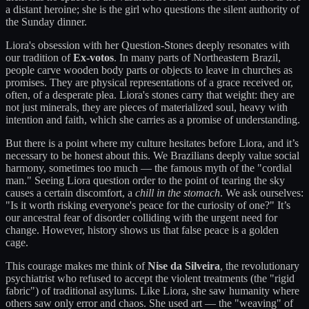
a distant heroine; she is the girl who questions the silent authority of
the Sunday dinner.
Liora's obsession with her Question-Stones deeply resonates with
our tradition of
Ex-votos
. In many parts of Northeastern Brazil,
people carve wooden body parts or objects to leave in churches as
promises. They are physical representations of a grace received or,
often, of a desperate plea. Liora's stones carry that weight: they are
not just minerals, they are pieces of materialized soul, heavy with
intention and faith, which she carries as a promise of understanding.
But there is a point where my culture hesitates before Liora, and it’s
necessary to be honest about this. We Brazilians deeply value social
harmony, sometimes too much — the famous myth of the "cordial
man." Seeing Liora question order to the point of tearing the sky
causes a certain discomfort, a
chill in the stomach
. We ask ourselves:
"Is it worth risking everyone's peace for the curiosity of one?" It’s
our ancestral fear of disorder colliding with the urgent need for
change. However, history shows us that false peace is a golden
cage.
This courage makes me think of
Nise da Silveira
, the revolutionary
psychiatrist who refused to accept the violent treatments (the "rigid
fabric") of traditional asylums. Like Liora, she saw humanity where
others saw only error and chaos. She used art — the "weaving" of