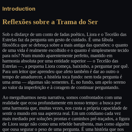
Introduction
Reflexões sobre a Trama do Ser
Sob o disfarçe de um conto de fadas poético, Liora e o Tecelão das
Estrelas faz da pergunta um gesto de cuidado. É uma fábula
filosófica que se debruça sobre a mais antiga das questões: o quanto
de uma vida é realmente escolhido e o quanto é simplesmente tecido
para nós? Num mundo aparentemente perfeito, mantido em
harmonia absoluta por uma entidade superior — o Tecelão das
Estrelas —, a pequena Liora começa, baixinho, a perguntar por quê.
Para um leitor que aprendeu que afeto também é dar ao outro o
tempo de amadurecer, a história toca fundo: nem toda pergunta é
uma arma — algumas são sementes. É, no fundo, um apelo sereno
ao valor da imperfeição e à coragem de continuar perguntando.
Ao mergulharmos nesta narrativa, somos confrontados com uma
realidade que ecoa profundamente em nosso tempo: a busca por
uma harmonia que, muitas vezes, nos custa a própria capacidade de
sentir o mundo em sua aspereza real. Em um cotidiano cada vez
mais mediado por soluções prontas e caminhos pré-traçados, a figura
de Liora surge não como uma rebelde barulhenta, mas como alguém
que ousa segurar o peso de uma pergunta. É uma história que nos