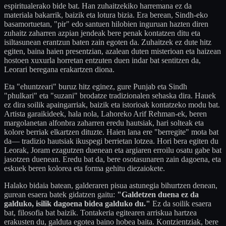
espiritualerako bide bat. Han zuhaitzekiko harremana ez da
materiala bakarrik, baizik eta lotura bizia. Era berean, Sindh-eko
basamortuetan, "pir" edo santuen hilobien inguruan hazten diren
zuhaitz zaharren azpian jendeak bere penak kontatzen ditu eta
isiltasunean erantzun baten zain egoten da. Zuhaitzek ez dute hitz
egiten, baina haien presentzian, azalean duten misterioan eta haizean
hostoen xuxurla horretan entzuten duen indar bat sentitzen da,
Leorari beregana erakartzen diona.
Eta "ehuntzeari" buruz hitz eginez, gure Punjab eta Sindh
"phulkari" eta "suzani" brodatze tradizionalen sehaska dira. Hauek
ez dira soilik apaingarriak, baizik eta istorioak kontatzeko modu bat.
Artista garaikideek, hala nola, Lahoreko Arif Rehman-ek, beren
margolanetan alfonbra zaharren eredu hautsiak, hari solteak eta
kolore berriak elkartzen dituzte. Haien lana ere "berregite" mota bat
da— tradizio hautsiak ikuspegi berrietan lotzea. Hori bera egiten du
Leorak, Joram ezagutzen duenean eta argiaren erroilu osatu gabe bat
jasotzen duenean. Eredu bat da, bere osotasunaren zain dagoena, eta
eskuek beren kolorea eta forma gehitu diezaiokete.
Halako bidaia batean, galderaren pisua astunegia bihurtzen denean,
gurean esaera batek gidatzen gaitu:
"Galdetzen duena ez da
galduko, isilik dagoena bidea galduko du."
Ez da soilik esaera
bat, filosofia bat baizik. Tontakeria egitearen arriskua hartzea
erakusten du, galduta egotea baino hobea baita. Kontzientziak, bere