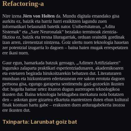
Refactoring-a
Nire izena
Jörn von Holten
da. Mundu digitala emandako gisa
aurkitu ez, baizik eta harriz harri eraikitzen lagundu zuen
informatikari belaunaldi batetik nator. Unibertsitatean, „Aditu
Sistemak“ eta „Sare Neuronalak“ bezalako terminoak zientzia-
fikzioa ez, baizik eta tresna liluragarriak, orduan oraindik gordinak
izan arren, zirenentzat nintzena. Goiz ulertu nuen teknologia hauetan
zer potentzial izugarria lo dagoen – baina haien mugak errespetatzen
ere ikasi nuen.
Gaur egun, hamarkada batzuk geroago, „Adimen Artifizialaren“
inguruko zalaparta praktikari esperientziadunaren, akademikoaren
eta estetaren begirada hirukoitzarekin behatzen dut. Literaturaren
munduan eta hizkuntzaren edertasunean ere sakon errotuta dagoen
pertsona gisa, egungo garapena sentimendu gazi-gozoekin ikusten
dut: hogeita hamar urtez itxaron dugun aurrerapen teknologikoa
ikusten dut. Baina teknologia heldugabea merkatura nola botatzen
den – askotan gure gizartea elkartuta mantentzen duten ehun kultural
finak kontuan hartu gabe – erakusten duen arduragabekeria inozoa
ere ikusten dut.
Txinparta: Larunbat goiz bat