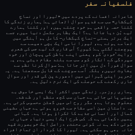
فلسفیانہ سفر
شاعرانہ افسانے کے پردے میں «لیورا اور نساجِ
کہکشاں» سب سے قدیم سوال اٹھاتی ہے: ہماری زندگی کا
کتنا حصہ واقعی ہم خود چنتے ہیں، اور کتنا ہمارے
لیے بُن دیا جاتا ہے؟ ایک بظاہر مکمل دنیا میں، جسے
ایک برتر ہستی –نساجِ کہکشاں– کامل ہم آہنگی میں
تھامے ہوئے ہے، لیورا نامی ایک بچی دھیمے سے
پوچھنے لگتی ہے: کیوں؟ اُس قاری کے لیے جس کی شعری
روایت 'خودی' کو، یعنی اپنے باطن کی پہچان اور خود
سپردگی کے انکار کو، سب سے بلند مقام دیتی ہے، یہ
سوال فوراً دل میں اتر جاتا ہے: سوال کرنا نظم سے
بغاوت نہیں، بلکہ اُسے سوچنے کے قابل سمجھنا ہے۔ یہ
تحریر اپنی گہرائی میں ادھورے پن کی قدر اور سوال
جاری رکھنے کے حوصلے کی ایک نرم دلیل ہے۔
ہماری روزمرہ زندگی میں اکثر ایک ایسی خاموش بے
چینی پائی جاتی ہے جہاں سب کچھ منظم اور طے شدہ
معلوم ہوتا ہے، مگر روح اس میں گھٹن محسوس کرتی ہے۔
یہ داستان عین اسی مقام سے شروع ہوتی ہے جہاں مشینی
کمال اور انسانی جذبے کا ٹکراؤ ہوتا ہے۔ کہانی
ہمیں دکھاتی ہے کہ کس طرح ایک ایسی دنیا، جہاں نہ
کوئی دکھ ہے نہ کوئی محنت، دراصل ایک خوبصورت قید
خانہ بھی ہو سکتی ہے۔ لیورا کا کردار ان تمام افراد
کی نمائندگی کرتا ہے جو بنے بنائے جوابات پر قناعت