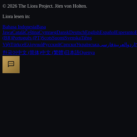
© 2026 The Liora Project. Jörn von Holten.
Liora lesen in:
Bahasa Indonesia
Basa
Jawa
Català
Čeština
Cymraeg
Dansk
Deutsch
English
Español
Esperanto
E
(BR)
Português (PT)
Scots
Suomi
Svenska
Tiếng
Việt
Türkçe
Ελληνικά
Русский
Српски
Українська
فارسی
العربية
اردو
한국어
中文 (简体)
中文 (繁體)
日本語
Quenya