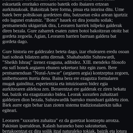
eskuetatik eroritako errosario batetik edo ibaiaren ertzean
aurkitutakoak. Bakoitzak bere forma, pisua eta istorioa ditu. Ume
batek bere poltsikoan gordetzen ditu, batzuetan esku artean igurtziz
edo lagunei erakutsiz. "Botoi" hauek ez dira jostailu soilak;
pentsamendu ukigarriak dira, Leoraren harriek isilpeko galderak
diren bezala. Gure zaharrek esaten zuten botoi bakoitzean otoitz bat
gordeta zegoela. Agian, Leoraren harrien barruan galdera bat
gordeta dago.
Gure historia ere galdezalez beteta dago, izar ehulearen eredu osoan
hari solteak bilatzen aritu direnak. Shahabuddin Suhrawardi,
"Sheikh Ishraq" izenez ezaguna, adibidez. XIII. mendeko filosofo
eta sufí honek argiaren ehunen sekretuez hitz egin zuen. Bere
pentsamenduan "Nural-Anwar" (argiaren argia) kontzeptua zegoen,
unibertsoaren iturria dena. Baina bera ere ezagutza formalaren
mugak gaindituz, esperientzia eta intuizioaren bidez egia
aurkitzearen aldekoa zen. Berarentzat ere galderak ez ziren bekatu
bat, baizik eta ezagutzarako bidea. Leorak xuxurlen zuhaitzari
galdetzen dion bezala, Suhrawardik barruko munduari galdetu zion.
Biek aurre egin behar izan zioten sistema tradizionalarekin talka
egiteari.
Leoraren "xuxurlen zuhaitza" ez da guretzat kontzeptu arrotza.
Pakistan iparraldean, Kalash haraneko baso sakratuetan,
bertakoentzat ez dira soilik itzal naturaleko tokiak, baizik eta lotura