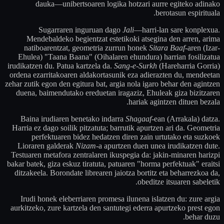
dauka—unibertsoaren logika hotzari aurre egiteko adinako
berotasun espirituala.
Sugarraren inguruan dago
Jali
—harri-lan sare konplexua.
Mendebaldeko begientzat estetikoki atsegina den arren, arima
natiboarentzat, geometria zurrun honek
Sitara Baaf
-aren (Izar-
Ehulea) "Taana Baana" (Oihalaren ehundura) harrian fosilizatua
irudikatzen du. Patua kartzela da.
Sang-e-Surkh
(Hareharria Gorria)
ordena ezarritakoaren aldakortasunik eza adierazten du, mendeetan
zehar zutik egon den egitura bat, argia nola igaro behar den agintzen
duena, baimendutako ereduetan iragaziz, Ehuleak giza bizitzaren
hariak agintzen dituen bezala.
Baina irudiaren benetako indarra
Shagaaf
-ean (Arrakala) datza.
Harria ez dago soilik pitzatuta; barrutik apurtzen ari da. Geometria
perfektuaren bidez hedatzen diren zain urtutako eta suzkoek
Lioraren galderak
Nizam
-a apurtzen duen unea irudikatzen dute.
Testuaren metafora zentralaren ikuspegia da: jakin-minaren harizpi
bakar batek, giza eskuz tiratuta, patuaren "horma perfektuak" eraitsi
ditzakeela. Borondate librearen jaiotza bortitz eta beharrezkoa da,
obeditze itsuaren sabeletik.
Irudi honek eleberriaren promesa ilunena islatzen du: zure argia
aurkitzeko, zure kartzela den santutegi ederra apurtzeko prest egon
behar duzu.