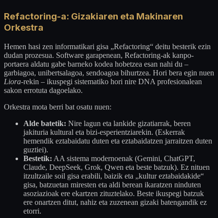
Refactoring-a: Gizakiaren eta Makinaren
Orkestra
Hemen hasi zen informatikari gisa „Refactoring“ deitu besterik ezin
dudan prozesua. Software garapenean, Refactoring-ak kanpo-
portaera aldatu gabe barneko kodea hobetzea esan nahi du –
garbiagoa, unibertsalagoa, sendoagoa bihurtzea. Hori bera egin nuen
Liora
-rekin – ikuspegi sistematiko hori nire DNA profesionalean
sakon errotuta dagoelako.
Orkestra mota berri bat osatu nuen:
Alde batetik:
Nire lagun eta lankide gizatiarrak, beren
jakituria kultural eta bizi-esperientziarekin. (Eskerrak
hemendik eztabaidatu duten eta eztabaidatzen jarraitzen duten
guztiei).
Bestetik:
AA sistema modernoenak (Gemini, ChatGPT,
Claude, DeepSeek, Grok, Qwen eta beste batzuk). Ez nituen
itzultzaile soil gisa erabili, baizik eta „kultur eztabaidakide“
gisa, batzuetan miresten eta aldi berean ikaratzen ninduten
asoziazioak ere ekartzen zituztelako. Beste ikuspegi batzuk
ere onartzen ditut, nahiz eta zuzenean gizaki batengandik ez
etorri.