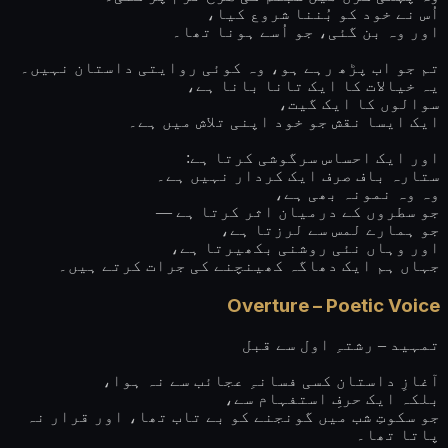
اُس نے خود کو بُننا شروع کیا،
اور وہ بن گئی، جو اُسے ہونا تھا۔
تم جو اب پڑھ رہے ہو، وہ کوئی روایتی داستان نہیں۔
یہ خیالات کا ایک تانا بانا ہے،
سوالوں کا ایک گیت،
ایک ایسا نقش جو خود اپنی تلاش میں ہے۔
اور ایک احساس سرگوشی کرتا ہے:
ستارہ باف صرف ایک کردار نہیں ہے۔
وہ وہ نمونہ بھی ہے،
جو سطروں کے درمیان اثر کرتا ہے —
جو ہمارے لمس سے لرزتا ہے،
اور وہاں نئی روشنی بکھیرتا ہے،
جہاں ہم ایک دھاگہ کھینچنے کی جرات کرتے ہیں۔
Overture – Poetic Voice
تمہید – رشتہِ اول سے قبل
آغازِ داستان کسی فسانہِ عجائب سے نہ ہوا،
بلکہ ایک حرفِ استفہام سے،
جو سکوتِ شب میں گونجنے کو بے تاب تھا، اور قرار نہ
پاتا تھا۔