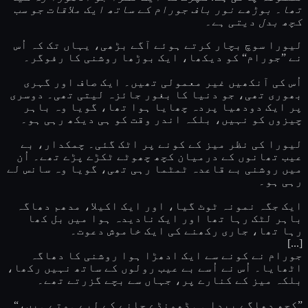
تھا۔ بوڑھے نور باف جورام کے ساتھ ایک ملاقات جو سب
کچھ بدل دیتی ہے۔
لیورا سوچ بچار کرتے ہوئے آگے بڑھی، یہاں تک کہ اُس
نے ”جورام“ کو دیکھا، ایک بوڑھا روشنی کا رفوگر۔
اُس کی آنکھیں غیر معمولی تھیں۔ ایک صاف اور گہری
بھوری تھی، جو دنیا کا بغور جائزہ لیتی تھی۔ دوسری
پر ایک دودھیا پردہ چھایا ہوا تھا، گویا وہ باہر
چیزوں کو نہیں، بلکہ اندر وقت کو ہی دیکھ رہی ہو۔
لیورا کی نظر میز کے کونے پر اٹک گئی۔ چمکدار، بے
عیب تھانوں کے درمیان کچھ چھوٹے ٹکڑے پڑے تھے۔ اُن
میں روشنی بے قاعدہ ٹمٹما رہی تھی، گویا وہ سانس لے
رہی ہو۔
ایک جگہ نمونہ ٹوٹ گیا، اور ایک اکیلا، مدھم دھاگہ
باہر لٹک رہا تھا اور ایک نادیدہ ہوا میں بل کھا
رہا تھا، جاری رکھنے کی ایک خاموش دعوت۔
[...]
جورام نے کونے سے ایک ادھڑا ہوا روشنی کا دھاگہ
اٹھایا۔ اُس نے اُسے بے عیب رولوں کے ساتھ نہیں رکھا،
بلکہ میز کے کنارے پر، جہاں سے بچے گزرتے تھے۔
”کچھ دھاگے پیدا ہی ڈھونڈے جانے کے لیے ہوتے ہیں،“