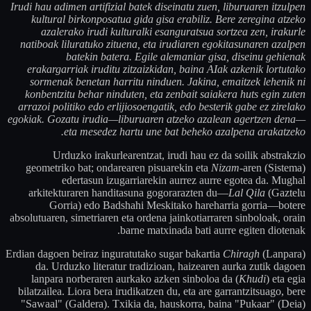
Irudi hau adimen artifizial batek diseinatu zuen, liburuaren itzulpen
kultural birkonposatua gida gisa erabiliz. Bere zeregina atzeko
azalerako irudi kulturalki esanguratsua sortzea zen, irakurle
natiboak liluratuko zituena, eta irudiaren egokitasunaren azalpen
batekin batera. Egile alemaniar gisa, diseinu gehienak
erakargarriak iruditu zitzaizkidan, baina AIak azkenik lortutako
sormenak benetan harritu ninduen. Jakina, emaitzek lehenik ni
konbentzitu behar ninduten, eta zenbait saiakera huts egin zuten
arrazoi politiko edo erlijiosoengatik, edo besterik gabe ez zirelako
egokiak. Gozatu irudia—liburuaren atzeko azalean agertzen dena—
eta mesedez hartu une bat beheko azalpena arakatzeko.
Urduzko irakurlearentzat, irudi hau ez da soilik abstrakzio
geometriko bat; ondarearen pisuarekin eta
Nizam
-aren (Sistema)
edertasun izugarriarekin aurrez aurre egotea da. Mughal
arkitekturaren handitasuna gogorarazten du—
Lal Qila
(Gaztelu
Gorria) edo Badshahi Meskitako hareharria gorria—botere
absolutuaren, simetriaren eta ordena jainkotiarraren sinboloak, orain
barne matxinada bati aurre egiten diotenak.
Erdian dagoen beiraz inguratutako sugar bakartia
Chiragh
(Lanpara)
da. Urduzko literatur tradizioan, haizearen aurka zutik dagoen
lanpara norberaren aurkako azken sinboloa da (
Khudi
) eta egia
bilatzailea. Liora bera irudikatzen du, eta are garrantzitsuago, bere
"Sawaal" (Galdera). Txikia da, hauskorra, baina "Pukaar" (Deia)