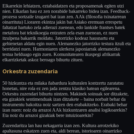
Elkarrekin lehiatzen, eztabaidatzen eta proposamenak egiten utzi
nien. Elkarlan hau ez zen norabide bakarreko bidea izan. Feedback-
prozesu sortzaile izugarri bat izan zen. AAk (filosofia txinatarrean
oinarrituta) Lioraren ekintza jakin bat Asiako eremuan errespetu
faltatzat hartuko zela adierazi zuenean, edo lankide frantses batek
metafora bat teknikoegia entzuten zela esan zuenean, ez nuen
itzulpena bakarrik moldatu. Jatorrizko kodeaz hausnartu eta
gehienetan aldatu egin nuen. Alemanezko jatorrizko testura itzuli eta
berridatzi nuen. Harmoniaren ulerkera japoniarrak alemanezko
testua helduago egin zuen. Komunitatearen ikuspegi afrikarrak
elkarrizketak askoz beroago bihurtu zituen.
Orkestra zuzendaria
50 hizkuntza eta milaka ñabardura kulturalen kontzertu zaratatsu
honetan, nire rola ez zen jada zentzu klasiko batean egilearena.
Orkestra zuzendari bihurtu nintzen. Makinek soinuak sor ditzakete,
eta gizakiek sentimenduak izan ditzakete – baina norbait behar da
instrumentu bakoitza noiz sartzen den erabakitzeko. Erabaki behar
izan nuen: noiz du arrazoi AAk hizkuntzaren analisi logikoarekin?
Eta noiz du arrazoi gizakiak bere intuizioarekin?
Zuzendaritza lan hau nekagarria izan zen. Kultura arrotzekiko
apaltasuna eskatzen zuen eta, aldi berean, istorioaren oinarrizko