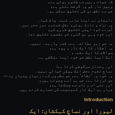
کہ حیات وہیں سے طلوع ہوتی ہے،
وہیں تار کو وہ گرفت ملتی ہے،
جس سے نقشِ نو کی تخلیق ممکن ہو۔
داستان نے اپنا جامہِ کہنہ چاک کیا۔
وہِ نرم و نازک ہوئی، مثلِ شبنم، نورِ سحر میں۔
اُس نے خود اپنی تخلیق شروع کی،
اور خود وہی بن گئی، جو مقصودِ تخلیق تھا۔
یہ جو زیرِ مطالعہ ہے، قصہِ پارینہ نہیں۔
یہ افکار کا ایک تار و پود ہے،
سوالات کا ایک نغمہ،
ایک ایسا نقش جو خود اپنا متلاشی ہے۔
اور وجدان سرگوشی کرتا ہے:
نساجِ نجوم محض ایک پیکرِ خیالی نہیں۔
وہ خود وہ 'نظام' ہے، جو سطروں کے درمیان پنہاں ہے —
جو لرزتا ہے، جب ہم اُسے چھوتے ہیں،
اور نئی آب و تاب سے چمکتا ہے،
جہاں ہم ایک تار کھینچنے کی جسارت کرتے ہیں۔
Introduction
لیورا اور نساجِ کہکشاں: ایک