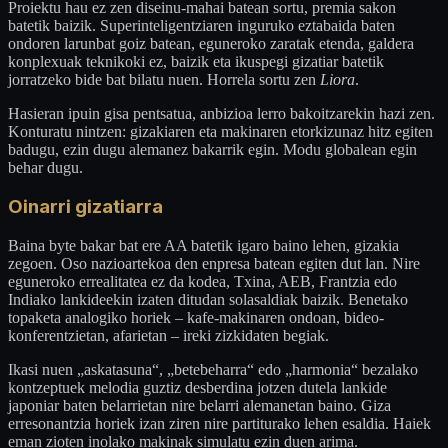
Proiektu hau ez zen diseinu-mahai batean sortu, premia sakon
batetik baizik. Superinteligentziaren inguruko eztabaida baten
ondoren larunbat goiz batean, eguneroko zaratak etenda, galdera
konplexuak teknikoki ez, baizik eta ikuspegi gizatiar batetik
jorratzeko bide bat bilatu nuen. Horrela sortu zen
Liora
.
Hasieran ipuin gisa pentsatua, anbizioa lerro bakoitzarekin hazi zen.
Konturatu nintzen: gizakiaren eta makinaren etorkizunaz hitz egiten
badugu, ezin dugu alemanez bakarrik egin. Modu globalean egin
behar dugu.
Oinarri gizatiarra
Baina byte bakar bat ere AA batetik igaro baino lehen, gizakia
zegoen. Oso nazioartekoa den enpresa batean egiten dut lan. Nire
eguneroko errealitatea ez da kodea, Txina, AEB, Frantzia edo
Indiako lankideekin izaten ditudan solasaldiak baizik. Benetako
topaketa analogiko horiek – kafe-makinaren ondoan, bideo-
konferentzietan, afarietan – ireki zizkidaten begiak.
Ikasi nuen „askatasuna“, „betebeharra“ edo „harmonia“ bezalako
kontzeptuek melodia guztiz desberdina jotzen dutela lankide
japoniar baten belarrietan nire belarri alemanetan baino. Giza
erresonantzia horiek izan ziren nire partiturako lehen esaldia. Haiek
eman zioten inolako makinak simulatu ezin duen arima.