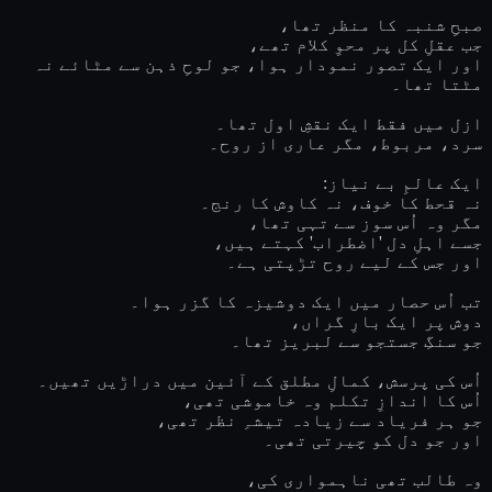
صبحِ شنبہ کا منظر تھا،
جب عقلِ کل پر محوِ کلام تھے،
اور ایک تصور نمودار ہوا، جو لوحِ ذہن سے مٹائے نہ
مٹتا تھا۔
ازل میں فقط ایک نقشِ اول تھا۔
سرد، مربوط، مگر عاری از روح۔
ایک عالمِ بے نیاز:
نہ قحط کا خوف، نہ کاوش کا رنج۔
مگر وہ اُس سوز سے تہی تھا،
جسے اہلِ دل 'اضطراب' کہتے ہیں،
اور جس کے لیے روح تڑپتی ہے۔
تب اُس حصار میں ایک دوشیزہ کا گزر ہوا۔
دوش پر ایک بارِ گراں،
جو سنگِ جستجو سے لبریز تھا۔
اُس کی پرسش، کمالِ مطلق کے آئین میں دراڑیں تھیں۔
اُس کا اندازِ تکلم وہ خاموشی تھی،
جو ہر فریاد سے زیادہ تیشہِ نظر تھی،
اور جو دل کو چیرتی تھی۔
وہ طالب تھی ناہمواری کی،