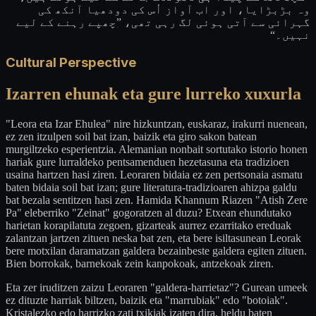
وہ بڑبڑایا، اور اب آواز اُس کی دودھیا آنکھ کی
گہرائی سے آتی ہوئی لگ رہی تھی، ”چھپے رہنے کے لیے
نہیں۔“
Cultural Perspective
Izarren ehunak eta gure lurreko xuxurla
"Leora eta Izar Ehulea" nire hizkuntzan, euskaraz, irakurri nuenean,
ez zen itzulpen soil bat izan, baizik eta giro sakon batean
murgiltzeko esperientzia. Alemanian nonbait sortutako istorio honen
hariak gure lurraldeko pentsamenduen hezetasuna eta tradizioen
usaina hartzen hasi ziren. Leoraren bidaia ez zen pertsonaia asmatu
baten bidaia soil bat izan; gure literatura-tradizioaren ahizpa galdu
bat bezala sentitzen hasi zen. Hamida Khannum Riazen "Atish Zere
Pa" eleberriko "Zeinat" gogoratzen al duzu? Etxean ehundutako
harietan korapilatuta zegoen, gizarteak aurrez ezarritako ereduak
zalantzan jartzen zituen neska bat zen, eta bere isiltasunean Leorak
bere motxilan daramatzan galdera bezainbeste galdera egiten zituen.
Bien borrokak, barnekoak zein kanpokoak, antzekoak ziren.
Eta zer iruditzen zaizu Leoraren "galdera-harrietaz"? Gurean umeek
ez dituzte harriak biltzen, baizik eta "marrubiak" edo "botoiak".
Kristalezko edo harrizko zati txikiak izaten dira, heldu baten