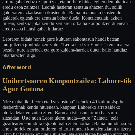
arduragabekeriaz ez apurtzea, eta norbere bidea egiten den bitartean
eredu osoa zaintzea. Leorak hasieran zentzua ahazten du, soilik
galderaren azkartasuna ikusten du. Baina pixkanaka ikasten du
galderak egiteak ere zentzua behar duela. Kontzientziak, azken
finean, zentzuz jokatzen du zeruaren orbaina konpontzen duenean—
eredu osoa hautsi gabe, indartuz.
Leoraren bidaia honek gure kulturan sakontasun handi batean
murgiltzera gonbidatzen zaitu. "Leora eta Izar Ehulea"-ren amaiera
bezala, gure istorioek eta gure galdera-harriek duten balio handiaz
ohartarazten digu.
Afterword
Unibertsoaren Konpontzailea: Lahore-tik
Agur Gutuna
Nire mahaitik "Leora eta Izar-jostuna" izeneko 49 kultura-ispilu
desberdinak kendu nituenean, kanpoan Lahoreko arratsaldeko
otoitz-deiak entzuten ziren. Barnean isiltasun arraro bat sartu
zitzaidan. Uste nuen Leora ulertu nuela—gure "Zaineta" zela,
gizartearen ehundura egokitu nahi zuen norbait. Baina mundu osoko
ahots horiek entzun ondoren, ohartu nintzen kontzientziaren antzera
izkin bat besterik ez nuela ikusten, eta errealitatea benetan alfonbra