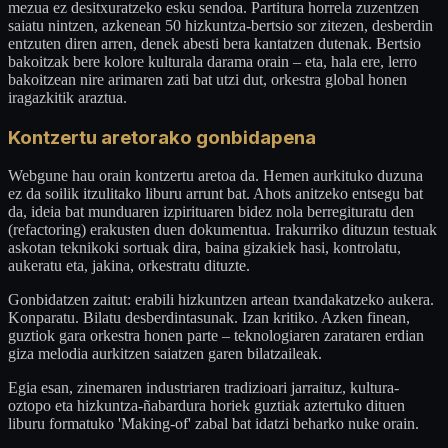
mezua ez desitxuratzeko esku sendoa. Partitura horrela zuzentzen
saiatu nintzen, azkenean 50 hizkuntza-bertsio sor zitezen, desberdin
entzuten diren arren, denek abesti bera kantatzen dutenak. Bertsio
bakoitzak bere kolore kulturala darama orain – eta, hala ere, lerro
bakoitzean nire arimaren zati bat utzi dut, orkestra global honen
iragazkitik araztua.
Kontzertu aretorako gonbidapena
Webgune hau orain kontzertu aretoa da. Hemen aurkituko duzuna
ez da soilik itzulitako liburu arrunt bat. Ahots anitzeko entsegu bat
da, ideia bat munduaren izpirituaren bidez nola berregituratu den
(refactoring) erakusten duen dokumentua. Irakurriko dituzun testuak
askotan teknikoki sortuak dira, baina gizakiek hasi, kontrolatu,
aukeratu eta, jakina, orkestratu dituzte.
Gonbidatzen zaitut: erabili hizkuntzen artean txandakatzeko aukera.
Konparatu. Bilatu desberdintasunak. Izan kritiko. Azken finean,
guztiok gara orkestra honen parte – teknologiaren zarataren erdian
giza melodia aurkitzen saiatzen garen bilatzaileak.
Egia esan, zinemaren industriaren tradizioari jarraituz, kultura-
oztopo eta hizkuntza-ñabardura horiek guztiak aztertuko dituen
liburu formatuko 'Making-of' zabal bat idatzi beharko nuke orain.