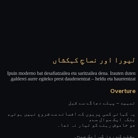
لیورا اور نساجِ کہکشاں
Ipuin moderno bat desafiatzailea eta saritzailea dena. Irauten duten
galderei aurre egiteko prest daudenentzat – heldu eta haurrentzat.
Overture
تمہید – پہلے دھاگے سے قبل
یہ کہانی کسی پریوں کے افسانے سے شروع نہیں ہوئی،
بلکہ ایک سوال سے،
جو خاموش رہنے کو تیار نہ تھا۔
ہفتے کے روز کی ایک صبح۔