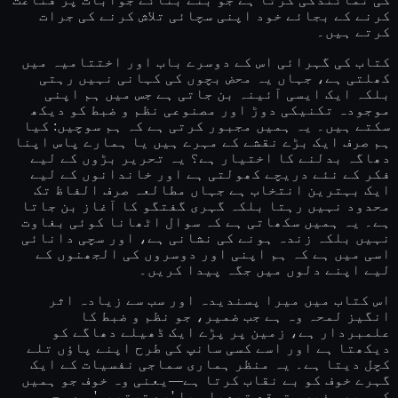
کرنے کے بجائے خود اپنی سچائی تلاش کرنے کی جرات
کرتے ہیں۔
کتاب کی گہرائی اس کے دوسرے باب اور اختتامیہ میں
کھلتی ہے، جہاں یہ محض بچوں کی کہانی نہیں رہتی
بلکہ ایک ایسی آئینہ بن جاتی ہے جس میں ہم اپنی
موجودہ تکنیکی دوڑ اور مصنوعی نظم و ضبط کو دیکھ
سکتے ہیں۔ یہ ہمیں مجبور کرتی ہے کہ ہم سوچیں: کیا
ہم صرف ایک بڑے نقشے کے مہرے ہیں یا ہمارے پاس اپنا
دھاگہ بدلنے کا اختیار ہے؟ یہ تحریر بڑوں کے لیے
فکر کے نئے دریچے کھولتی ہے اور خاندانوں کے لیے
ایک بہترین انتخاب ہے جہاں مطالعہ صرف الفاظ تک
محدود نہیں رہتا بلکہ گہری گفتگو کا آغاز بن جاتا
ہے۔ یہ ہمیں سکھاتی ہے کہ سوال اٹھانا کوئی بغاوت
نہیں بلکہ زندہ ہونے کی نشانی ہے، اور سچی دانائی
اسی میں ہے کہ ہم اپنی اور دوسروں کی الجھنوں کے
لیے اپنے دلوں میں جگہ پیدا کریں۔
اس کتاب میں میرا پسندیدہ اور سب سے زیادہ اثر
انگیز لمحہ وہ ہے جب ضمیر، جو نظم و ضبط کا
علمبردار ہے، زمین پر پڑے ایک ڈھیلے دھاگے کو
دیکھتا ہے اور اسے کسی سانپ کی طرح اپنے پاؤں تلے
کچل دیتا ہے۔ یہ منظر ہماری سماجی نفسیات کے ایک
گہرے خوف کو بے نقاب کرتا ہے—یعنی وہ خوف جو ہمیں
کسی بھی غیر متوقع تبدیلی یا 'بے ترتیبی' سے محسوس