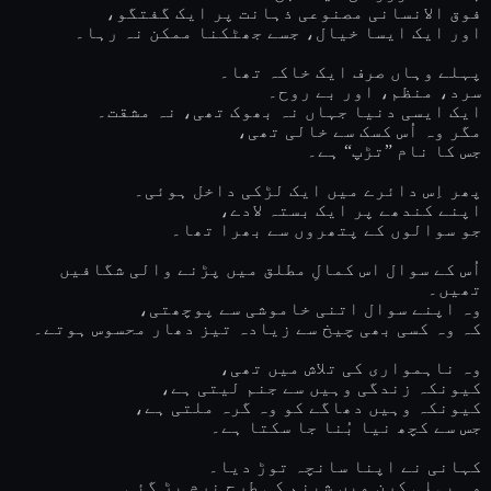
فوق الانسانی مصنوعی ذہانت پر ایک گفتگو،
اور ایک ایسا خیال، جسے جھٹکنا ممکن نہ رہا۔
پہلے وہاں صرف ایک خاکہ تھا۔
سرد، منظم، اور بے روح۔
ایک ایسی دنیا جہاں نہ بھوک تھی، نہ مشقت۔
مگر وہ اُس کسک سے خالی تھی،
جس کا نام ”تڑپ“ ہے۔
پھر اِس دائرے میں ایک لڑکی داخل ہوئی۔
اپنے کندھے پر ایک بستہ لادے،
جو سوالوں کے پتھروں سے بھرا تھا۔
اُس کے سوال اس کمالِ مطلق میں پڑنے والی شگافیں
تھیں۔
وہ اپنے سوال اتنی خاموشی سے پوچھتی،
کہ وہ کسی بھی چیخ سے زیادہ تیز دھار محسوس ہوتے۔
وہ ناہمواری کی تلاش میں تھی،
کیونکہ زندگی وہیں سے جنم لیتی ہے،
کیونکہ وہیں دھاگے کو وہ گرہ ملتی ہے،
جس سے کچھ نیا بُنا جا سکتا ہے۔
کہانی نے اپنا سانچہ توڑ دیا۔
وہ پہلی کرن میں شبنم کی طرح نرم پڑ گئی۔