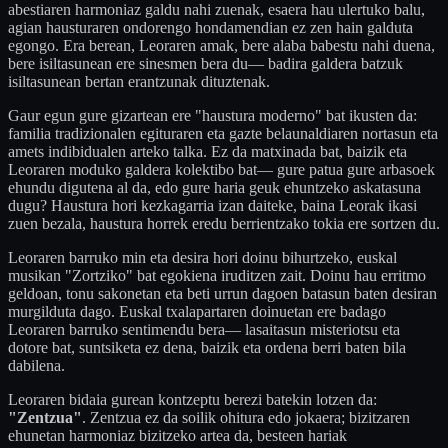
abestiaren harmoniaz galdu nahi zuenak, esaera hau ulertuko balu,
agian hausturaren ondorengo hondamendian ez zen hain galduta
egongo. Era berean, Leoraren amak, bere alaba babestu nahi duena,
bere isiltasunean ere sinesmen bera du— badira galdera batzuk
isiltasunean bertan erantzunak dituztenak.
Gaur egun gure gizartean ere "haustura moderno" bat ikusten da:
familia tradizionalen egituraren eta gazte belaunaldiaren nortasun eta
amets indibidualen arteko talka. Ez da matxinada bat, baizik eta
Leoraren moduko galdera kolektibo bat— gure patua gure arbasoek
ehundu digutena al da, edo gure haria geuk ehuntzeko askatasuna
dugu? Haustura hori kezkagarria izan daiteke, baina Leorak ikasi
zuen bezala, haustura horrek eredu berrientzako tokia ere sortzen du.
Leoraren barruko min eta desira hori doinu bihurtzeko, euskal
musikan "Zortziko" bat egokiena iruditzen zait. Doinu hau erritmo
geldoan, tonu sakonetan eta beti urrun dagoen batasun baten desiran
murgilduta dago. Euskal txalapartaren doinuetan ere badago
Leoraren barruko sentimendu bera— lasaitasun misteriotsu eta
dotore bat, suntsiketa ez dena, baizik eta ordena berri baten bila
dabilena.
Leoraren bidaia gurean kontzeptu berezi batekin lotzen da:
"Zentzua"
. Zentzua ez da soilik ohitura edo jokaera; bizitzaren
ehunetan harmoniaz bizitzeko artea da, besteen hariak