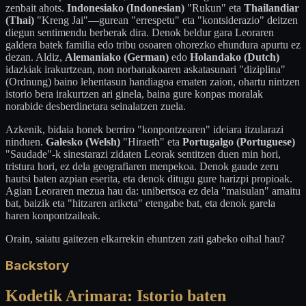
zenbait ahots.
Indonesiako (Indonesian)
"Rukun" eta
Thailandiar
(Thai)
"Kreng Jai"—gurean "errespetu" eta "kontsiderazio" deitzen
diegun sentimendu berberak dira. Denok beldur gara Leoraren
galdera batek familia edo tribu osoaren ohorezko ehundura apurtu ez
dezan. Aldiz,
Alemaniako (German)
edo
Holandako (Dutch)
idazkiak irakurtzean, non norbanakoaren askatasunari "diziplina"
(Ordnung) baino lehentasun handiagoa ematen zaion, ohartu nintzen
istorio bera irakurtzen ari ginela, baina gure konpas moralak
norabide desberdinetara seinalatzen zuela.
Azkenik, bidaia honek berriro "konpontzearen" ideiara itzularazi
ninduen.
Galesko (Welsh)
"Hiraeth" eta
Portugalgo (Portuguese)
"Saudade"-k sinestarazi zidaten Leorak sentitzen duen min hori,
tristura hori, ez dela geografiaren menpekoa. Denok gaude zeru
hautsi baten azpian eserita, eta denok ditugu gure harizpi propioak.
Agian Leoraren mezua hau da: unibertsoa ez dela "maisulan" amaitu
bat, baizik eta "hitzaren ariketa" etengabe bat, eta denok garela
haren konpontzaileak.
Orain, saiatu gaitezen elkarrekin ehuntzen zati gabeko oihal hau?
Backstory
Kodetik Arimara: Istorio baten