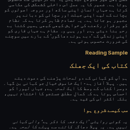
ہوتا ہے۔ ضمیر کا یہ عمل اس داخلی کشمکش کی عکاسی
کرتا ہے جہاں انسان اپنی ساکھ اور مروجہ اصولوں کو
بچانے کے لیے اپنی جبلت اور سچائی کو دبانے پر
مجبور ہو جاتا ہے۔ یہ تصادم ظاہر کرتا ہے کہ نظام
کو برقرار رکھنے کی خواہش کبھی کبھی ہمیں کتنا بے
رحم بنا دیتی ہے، اور یہی وہ مقام ہے جہاں قاری کو
اپنی زندگی کے 'دبے ہوئے دھاگوں' کے بارے میں سوچنے
کی ضرورت محسوس ہوتی ہے۔
Reading Sample
کتاب کی ایک جھلک
ہم آپ کو کہانی کے دو لمحات پڑھنے کی دعوت دیتے
ہیں۔ پہلا آغاز ہے - ایک خاموش خیال جو کہانی بن گیا۔
دوسرا کتاب کے وسط کا ایک لمحہ ہے، جہاں لیورا کو
احساس ہوتا ہے کہ کمالِ مطلق جستجو کا اختتام نہیں،
بلکہ اکثر اس کی قید ہے۔
سب کیسے شروع ہوا
یہ کوئی روایتی ’ایک دفعہ کا ذکر ہے‘ والی کہانی
نہیں ہے۔ یہ پہلا دھاگہ کاتنے سے پہلے کا لمحہ ہے۔