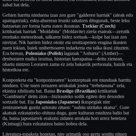
zabal bat dela.
Gehien harritu ninduena izan zen gure "galderen harriak" (aleak edo
apaingarriak), esku-ahurrean leunki sakatzen ditugunak, beste leku
batzuetan zer forma hartu zuten ikustean.
Txekiar (Czech)
kritikariak harriak "Moldabita" (Moldavite) zirela esateak—zerutik
eroritako meteoritoak, talkaren bidez sortuak—kolpe bat izan zen
niretzat. Nik harrien bidez otoitz eta oroitzapenen eragina ikusten
nuen tokian, haiek unibertsoaren indarkeria eta talka ikusi zituzten.
Era berean,
Poloniako (Polish)
lagunak "Anbarra" (Amber)—
denboraren malko izoztua, historian harrapatua—deitu zienean,
ohartu nintzen Leoraren zama ez zela bakarrik pertsonala, baizik eta
historikoa ere.
Konponketa eta "konpontzearen" kontzeptuak ere munduak harritu
ninduen. Uste nuen zeruaren arrakalak jostea "trebetasuna" zela,
ekintza zibilizatu bat. Baina
Brasilgo (Brazilian)
kritikariak
"Gambiarra" deitu zion—bizirauteko soilik egiten den desorden
sortzaile bat. Eta
Japoniako (Japanese)
ikuspegiak nire
zentzumenak guztiz aztoratu zituen: "nahita utzitako akatsa". Gure
akatsak ezkutatzeko ohitura dugu, gure kulturan estaltzea balio bat
da, baina japoniarrek erakutsi zidaten arrakala hori urrez betetzea
(Kintsugi) hura ezkutatzea baino hobea dela.
Literatura-topaketa honetan, nire arimatik oso gertu sentitu nituen