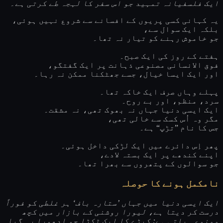
ایک فلسفیانہ تمہید جو اس سفر کا لہجہ طے کرتی ہے۔
یہ کہانی کسی پریوں کے افسانے سے شروع نہیں ہوئی،
بلکہ ایک سوال سے،
جو خاموش رہنے کو تیار نہ تھا۔
ہفتے کے روز کی ایک صبح۔
فوق الانسانی مصنوعی ذہانت پر ایک گفتگو،
اور ایک ایسا خیال، جسے جھٹکنا ممکن نہ رہا۔
پہلے وہاں صرف ایک خاکہ تھا۔
سرد، منظم، اور بے روح۔
ایک ایسی دنیا جہاں نہ بھوک تھی، نہ مشقت۔
مگر وہ اُس کسک سے خالی تھی،
جس کا نام ”تڑپ“ ہے۔
پھر اِس دائرے میں ایک لڑکی داخل ہوئی۔
اپنے کندھے پر ایک بستہ لادے،
جو سوالوں کے پتھروں سے بھرا تھا۔
نامکمل ہونے کا حوصلہ
ایک ایسی دنیا میں جہاں ’ستارہ باف‘ ہر غلطی کو فوراً
درست کر دیتا ہے، لیورا روشنی کے بازار میں کچھ
ممنوعہ پاتی ہے: کپڑے کا ایک ٹکڑا جو ادھورا رہ گیا