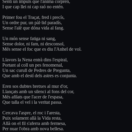
Sentí un impuls que l'ànima corprèn,
I que cap llei ni cap raó no entén.
Primer fou el Traçat, fred i precís,
Un ordre pur, un pàl·lid paradís,
Sense l'alè que dóna vida al fang.
Un món sense fatiga ni sang,
Sense dolor, ni fam, ni desconsol,
Més sense el foc que es diu l'Anhel de vol.
Llavors la Nena entrà dins l'espiral,
Portant al coll un pes fenomenal,
Un sac curull de Pedres de Pregunta,
Que amb el destí dels astres es conjunta.
Eren sos dubtes bretxes al mur d'or,
Llançats amb un silenci al fons del cor,
Més afilats que l'acer de l'espasa,
Que talla el vel i la veritat passa.
Cercava l'aspre, el roc i l'aresta,
Puix solament allà la Vida resta,
Allà on el fil s'aferra amb fermesa,
Per nuar l'obra amb nova bellesa.