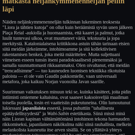
matkasta neljänkymmenenneljän peilin
läpi
Näiden neljänkymmenenneljän tulkinnan lukeminen teoksesta
"Liora ja tähtien kutoja" on ollut kuin heräämistä syvän unen jälkeen
Plaça Reial -aukiolla ja huomaamista, että kaaret ja palmut, jotka
luulit tuntevasi ulkoa, ovat muuttaneet väriä, tekstuuria ja jopa
merkitystä. Katalonialaisena kriitikkona astuin tähän tarinaan etsien
siitä meidän järkeämme, intohimoamme ja sitä kollektiivisen
rakentamisen henkeä, joka meitä määrittelee. Mutta suljettuani
viimeisen esseen tunsin itseni paradoksaalisesti pienemmäksi ja
samalla suunnattomasti rikkaammaksi. Olen oivaltanut, että meidän
"trencadísimme" — tuo kauneuden luomisen tekniikka rikotuista
paloista — ei ole vain Gaudín pakkomielle, vaan universaali
metafora, joka kaikuu Norjan vuonoilta Javan saarille.
Suurimman vaikutuksen minuun teki se, kuinka käsitteet, joita pidin
intiimisti omiemme kaltaisina, ovat saaneet kaksoisveljiä maailman
toisella puolella, tosin eri vaatteisiin pukeutuneina. Olin lumoutunut
lukiessani
japanilaista
esseetä, jossa puhuttiin "tahallisesta
epätäydellisyydestä" ja
Wabi-Sabin
estetiikasta. Siinä missä minä
näin Lioran kapinan välttämättömänä intohimon tekona harmauden
rikkomiseksi, japanilainen näkökulma näki siinä rauhallista, melkein
melankolista kauneutta itse arven sisällä. Se on yllättävä yhteys