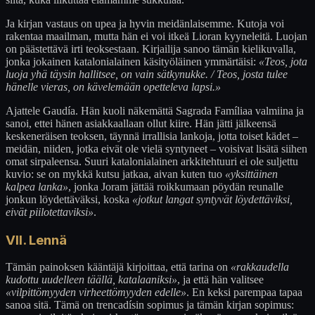
Ja kirjan vastaus on upea ja hyvin meidänlaisemme. Kutoja voi
rakentaa maailman, mutta hän ei voi itkeä Lioran kyyneleitä. Luojan
on päästettävä irti teoksestaan. Kirjailija sanoo tämän kielikuvalla,
jonka jokainen katalonialainen käsityöläinen ymmärtäisi:
«Teos, jota
luoja yhä täysin hallitsee, on vain sätkynukke. / Teos, josta tulee
hänelle vieras, on kävelemään opetteleva lapsi.»
Ajattele Gaudía. Hän kuoli näkemättä Sagrada Famíliaa valmiina ja
sanoi, ettei hänen asiakkaallaan ollut kiire. Hän jätti jälkeensä
keskeneräisen teoksen, täynnä irrallisia lankoja, jotta toiset kädet –
meidän, niiden, jotka eivät ole vielä syntyneet – voisivat lisätä siihen
omat sirpaleensa. Suuri katalonialainen arkkitehtuuri ei ole suljettu
kuvio: se on mykkä kutsu jatkaa, aivan kuten tuo
«yksittäinen
kalpea lanka»
, jonka Joram jättää roikkumaan pöydän reunalle
jonkun löydettäväksi, koska
«jotkut langat syntyvät löydettäviksi,
eivät piilotettaviksi»
.
VII. Lennä
Tämän painoksen kääntäjä kirjoittaa, että tarina on
«rakkaudella
kudottu uudelleen täällä, katalaaniksi»
, ja että hän valitsee
«vilpittömyyden virheettömyyden edelle»
. En keksi parempaa tapaa
sanoa sitä. Tämä on trencadísin sopimus ja tämän kirjan sopimus: