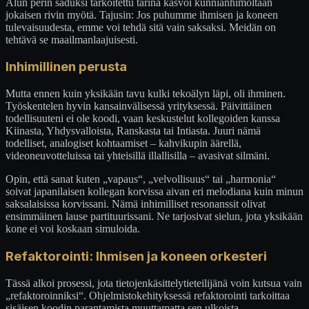
Alun perin saduksi tarkoitettu tarina kasvoi kunnianhimoltaan
jokaisen rivin myötä. Tajusin: Jos puhumme ihmisen ja koneen
tulevaisuudesta, emme voi tehdä sitä vain saksaksi. Meidän on
tehtävä se maailmanlaajuisesti.
Inhimillinen perusta
Mutta ennen kuin yksikään tavu kulki tekoälyn läpi, oli ihminen.
Työskentelen hyvin kansainvälisessä yrityksessä. Päivittäinen
todellisuuteni ei ole koodi, vaan keskustelut kollegoiden kanssa
Kiinasta, Yhdysvalloista, Ranskasta tai Intiasta. Juuri nämä
todelliset, analogiset kohtaamiset – kahvikupin äärellä,
videoneuvotteluissa tai yhteisillä illallisilla – avasivat silmäni.
Opin, että sanat kuten „vapaus“, „velvollisuus“ tai „harmonia“
soivat japanilaisen kollegan korvissa aivan eri melodiana kuin minun
saksalaisissa korvissani. Nämä inhimilliset resonanssit olivat
ensimmäinen lause partituurissani. Ne tarjosivat sielun, jota yksikään
kone ei voi koskaan simuloida.
Refaktorointi: Ihmisen ja koneen orkesteri
Tässä alkoi prosessi, jota tietojenkäsittelytieteilijänä voin kutsua vain
„refaktoroinniksi“. Ohjelmistokehityksessä refaktorointi tarkoittaa
sisäisen koodin parantamista muuttamatta sen ulkoista