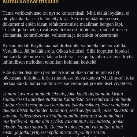
Kutsu konserttisaliin
Tämä verkkosivusto on nyt se konserttisali. Mitä täältä löydätte, ei
ole yksinkertaisesti käännetty kirja. Se on moniääninen essee,
dokumentti erään idean refaktoroinnista maailman hengen läpi.
Tekstit, joita luette, ovat usein teknisesti tuotettuja, mutta ihmisen
aloittamia, kontrolloimia, valitsemia ja tietenkin orkestroimia.
Kutsun teidät: Käyttäkää mahdollisuutta vaihdella kielten välillä.
Vertailkaa. Jäljittäkää eroja. Olkaa kriittisiä. Sillä loppujen lopuksi
me kaikki olemme osa tätä orkesteria – etsijöitä, jotka yrittävät löytää
inhimillisen melodian tekniikan kohinan keskeltä.
Elokuvateollisuuden perinteitä kunnioittaen minun pitäisi nyt
oikeastaan kirjoittaa kirjan muodossa oleva kattava 'Making-of', joka
perkaa kaikki nämä kulttuuriset sudenkuopat ja kielelliset vivahteet.
Tämän kuvan suunnitteli tekoäly, joka käytti oppaanaan kirjan
kulttuurisesti uudelleentulkittua käännöstä. Sen tehtävänä oli luoda
kulttuurisesti resonanssia herättävä takakansikuva, joka vangitsisi
alkuperäisten lukijoiden huomion, sekä selitys siitä, miksi kuvasto on
sopivaa. Saksalaisena kirjailijana pidin useimpia suunnitelmia
miellyttävinä, mutta olin syvästi vaikuttunut luovuudesta, jonka
tekoäly lopulta saavutti. Tietenkin tulosten piti vakuuttaa minut
ensin, ja jotkut yritykset epäonnistuivat poliittisista tai