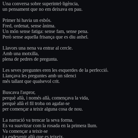
Una conversa sobre superintel·ligència,
un pensament que no em deixava en pau.
Primer hi havia un esbós.
Fred, ordenat, sense ànima.
Un món sense fatiga: sense fam, sense pena.
Però sense aquella frisança que es diu anhel.
Llavors una nena va entrar al cercle.
Amb una motxilla,
plena de pedres de pregunta.
Les seves preguntes eren les esquerdes de la perfecció.
Llançava les preguntes amb un silenci
més tallant que qualsevol crit.
Buscava l'aspror,
perquè allà, i només allà, començava la vida,
perquè allà el fil troba on agafar-se
per començar a teixir alguna cosa de nou.
La narració va trencar la seva forma.
Es va suavitzar com la rosada en la primera llum.
Va començar a teixir-se
i a esdevenir allò que es teixeix.