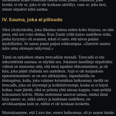
kestää, ei ole se, joka ei ole koskaan säröillyt, vaan se, joka tiesi,
minne sirpaleet tulisi asettaa.
IV. Sauma, joka ei piiloudu
Siksi yksityiskohta, joka liikuttaa minua eniten koko kirjassa, on niin
pieni, että sen voisi ohittaa. Kun Zamir yöllä kutoo uudelleen reiän,
jonka kysymys oli avannut, teksti ei sano, että taivas palaisi
täydelliseksi. Se sanoo jotain paljon rohkeampaa:
«Zamirin sauma
tulee aina olemaan näkyvissä.»
Tämä on tarkalleen ottaen trencadísin moraali. Trencadís ei etsi
näkymätöntä saumaa; se näyttää sen. Jokainen laastilinja sirpaleiden
välissä on tunnustus siitä, että tässä tapahtui rikkoutuminen, ja oli
käsi, joka päätti yhdistää sen uudelleen. Arpi ei ole korjauksen
epäonnistuminen: se on sen allekirjoitus. Japanilaisilla on
kintsuginsa
, kulta, joka valaisee keramiikan halkeaman; meillä on
trencadís, joka on nöyrempi ja kollektiivisempi, koska se ei käytä
kultaa, vaan jätettä, eikä se pelasta yhtä ainoaa kuppia, vaan peittää
kokonaisen holvin. Mutta molemmat sanovat saman, minkä tämä
kirja sanoo: se, mikä särkyy ja kudotaan uudelleen, on
arvokkaampaa kuin se, mihin ei ole koskaan koskettu.
Muistakaamme, että Liora itse, ennen halkeamaa, oli jo saanut tämän