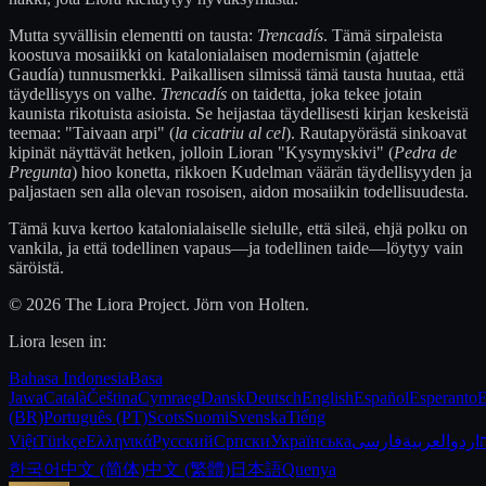
Mutta syvällisin elementti on tausta:
Trencadís
. Tämä sirpaleista
koostuva mosaiikki on katalonialaisen modernismin (ajattele
Gaudía) tunnusmerkki. Paikallisen silmissä tämä tausta huutaa, että
täydellisyys on valhe.
Trencadís
on taidetta, joka tekee jotain
kaunista rikotuista asioista. Se heijastaa täydellisesti kirjan keskeistä
teemaa: "Taivaan arpi" (
la cicatriu al cel
). Rautapyörästä sinkoavat
kipinät näyttävät hetken, jolloin Lioran "Kysymyskivi" (
Pedra de
Pregunta
) hioo konetta, rikkoen Kudelman väärän täydellisyyden ja
paljastaen sen alla olevan rosoisen, aidon mosaiikin todellisuudesta.
Tämä kuva kertoo katalonialaiselle sielulle, että sileä, ehjä polku on
vankila, ja että todellinen vapaus—ja todellinen taide—löytyy vain
säröistä.
© 2026 The Liora Project. Jörn von Holten.
Liora lesen in:
Bahasa Indonesia
Basa
Jawa
Català
Čeština
Cymraeg
Dansk
Deutsch
English
Español
Esperanto
E
(BR)
Português (PT)
Scots
Suomi
Svenska
Tiếng
Việt
Türkçe
Ελληνικά
Русский
Српски
Українська
فارسی
العربية
اردو
한국어
中文 (简体)
中文 (繁體)
日本語
Quenya