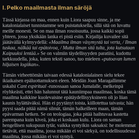
I. Pelko maailmasta ilman säröjä
Tässä kirjassa on maa, ennen kuin Liora saapuu sinne, ja me
katalonialaiset tunnistamme sen puistatuksella, sillä sitä on luvattu
meille monesti. Se on maa ilman rosoisuutta, jossa kaikki sopii
yhteen, jossa yksikään lanka ei pistä esiin. Kirjailija kuvailee sitä
jäätävällä kylmyydellä:
«Maailma ilman väsymystä tai verta, / Ilman
tuskaa, nälkää tai epätoivoa, / Mutta ilman sitä tulta, jota kutsutaan
Kaipuuksi lentää.»
Se on valmiin täydellisyyden paratiisi, kudottu
tarkkuudella, joka, kuten teksti sanoo, tuo mieleen
«putoavan lumen
hiljaisen logiikan»
.
Tämän virheettömän taivaan edessä katalonialainen sielu tekee
ikiaikaisen epäluottamuksen eleen. Meidän Joan Maragallimme
uskalsi
Cant espiritual
-runossaan sanoa Jumalalle, melkeinpä
röyhkeästi, ettei hän halunnut tätä kauniimpaa maailmaa, koska tämä
maailma kaikkine kuolevaisine epätäydellisyyksineen oli jo liian
kaunis hylättäväksi. Hän ei pyytänyt toista, kiillotettua taivasta; hän
pyysi saada pitää nämä silmät, tämän halkeilleen maan, tämän
epävarman hetken. Se on teologiaa, joka pitää haihtuvaa kastetta
parempana kuin kiveä, joka ei koskaan kulu. Liora on saman
hengellisen sukupuun tytär, vaikka syntyikin saksaksi: he molemmat
tietävät, että maailma, jossa mikään ei voi särkyä, on todellisuudessa
maailma, jossa mikään ei voi syntyä.