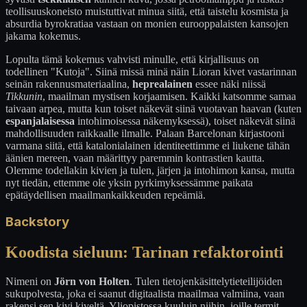
teollisuuskoneisto muistuttivat minua siitä, että taistelu kosmista ja
absurdia byrokratiaa vastaan on monien eurooppalaisten kansojen
jakama kokemus.
Lopulta tämä kokemus vahvisti minulle, että kirjallisuus on
todellinen "Kutoja". Siinä missä minä näin Lioran kivet vastarinnan
seinän rakennusmateriaalina,
heprealainen
essee näki niissä
Tikkunin
, maailman mystisen korjaamisen. Kaikki katsomme samaa
taivaan arpea, mutta kun toiset näkevät siinä vuotavan haavan (kuten
espanjalaisessa
intohimoisessa näkemyksessä), toiset näkevät siinä
mahdollisuuden raikkaalle ilmalle. Palaan Barcelonan kirjastooni
varmana siitä, että katalonialainen identiteettimme ei liukene tähän
äänien mereen, vaan määrittyy paremmin kontrastien kautta.
Olemme todellakin kivien ja tulen, järjen ja intohimon kansa, mutta
nyt tiedän, ettemme ole yksin pyrkimyksessämme paikata
epätäydellisen maailmankaikkeuden repeämiä.
Backstory
Koodista sieluun: Tarinan refaktorointi
Nimeni on
Jörn von Holten
. Tulen tietojenkäsittelytieteilijöiden
sukupolvesta, joka ei saanut digitaalista maailmaa valmiina, vaan
rakensi sen kivi kiveltä. Yliopistossa kuuluin niihin, joille termit