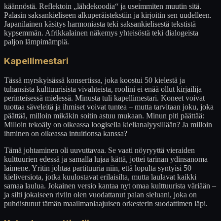
käännöstä. Reflektoin „lähdekoodia“ ja useimmiten muutin sitä.
Palasin saksankieliseen alkuperäistekstiin ja kirjoitin sen uudelleen.
Japanilainen käsitys harmoniasta teki saksankielisestä tekstistä
kypsemmän. Afrikkalainen näkemys yhteisöstä teki dialogeista
paljon lämpimämpiä.
Kapellimestari
Tässä myrskyisässä konsertissa, joka koostui 50 kielestä ja
tuhansista kulttuurisista vivahteista, roolini ei enää ollut kirjailija
perinteisessä mielessä. Minusta tuli kapellimestari. Koneet voivat
tuottaa säveleitä ja ihmiset voivat tuntea – mutta tarvitaan joku, joka
päättää, milloin mikäkin soitin astuu mukaan. Minun piti päättää:
Milloin tekoäly on oikeassa loogisella kielianalyysillään? Ja milloin
ihminen on oikeassa intuitionsa kanssa?
Tämä johtaminen oli uuvuttavaa. Se vaati nöyryyttä vieraiden
kulttuurien edessä ja samalla lujaa kättä, jottei tarinan ydinsanoma
laimene. Yritin johtaa partituuria niin, että lopulta syntyisi 50
kieliversiota, jotka kuulostavat erilaisilta, mutta laulavat kaikki
samaa laulua. Jokainen versio kantaa nyt omaa kulttuurista väriään –
ja silti jokaiseen riviin olen vuodattanut palan sieluani, joka on
puhdistunut tämän maailmanlaajuisen orkesterin suodattimen läpi.