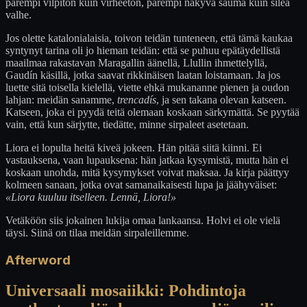
parempi vilpitön kuin virheetön, parempi näkyvä sauma kuin sileä
valhe.
Jos olette katalonialaisia, toivon teidän tunteneen, että tämä kaukaa
syntynyt tarina oli jo hieman teidän: että se puhuu epätäydellistä
maailmaa rakastavan Maragallin äänellä, Llullin ihmettelyllä,
Gaudín käsillä, jotka saavat rikkinäisen laatan loistamaan. Ja jos
luette sitä toisella kielellä, viette ehkä mukananne pienen ja oudon
lahjan: meidän sanamme,
trencadís
, ja sen takana olevan katseen.
Katseen, joka ei pyydä teitä olemaan koskaan särkymättä. Se pyytää
vain, että kun särjytte, tiedätte, minne sirpaleet asetetaan.
Liora ei lopulta heitä kiveä jokeen. Hän pitää siitä kiinni. Ei
vastauksena, vaan lupauksena: hän jatkaa kysymistä, mutta hän ei
koskaan unohda, mitä kysymykset voivat maksaa. Ja kirja päättyy
kolmeen sanaan, jotka ovat samanaikaisesti lupa ja jäähyväiset:
«Liora kuuluu itselleen. Lennä, Liora!»
Vetäköön siis jokainen lukija omaa lankaansa. Holvi ei ole vielä
täysi. Siinä on tilaa meidän sirpaleillemme.
Afterword
Universaali mosaiikki: Pohdintoja