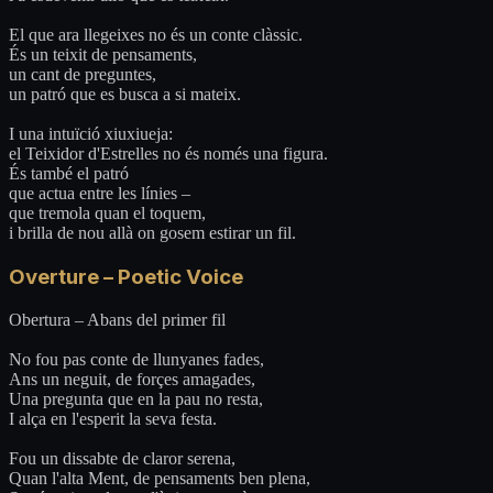
El que ara llegeixes no és un conte clàssic.
És un teixit de pensaments,
un cant de preguntes,
un patró que es busca a si mateix.
I una intuïció xiuxiueja:
el Teixidor d'Estrelles no és només una figura.
És també el patró
que actua entre les línies –
que tremola quan el toquem,
i brilla de nou allà on gosem estirar un fil.
Overture – Poetic Voice
Obertura – Abans del primer fil
No fou pas conte de llunyanes fades,
Ans un neguit, de forçes amagades,
Una pregunta que en la pau no resta,
I alça en l'esperit la seva festa.
Fou un dissabte de claror serena,
Quan l'alta Ment, de pensaments ben plena,