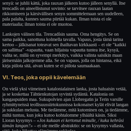
senyä: se juhlii kättä, joka rauxan jälkeen kutoo jälleen senyllä. Itse
trencadís on aineellistunut sovinto: se tarvitsee rauxan laatan
rikkomiseen ja kärsivällisen senyn sommittelemaan sen uudelleen,
pala palalta, kunnes sauma piirtää kukan. Ilman toista ei ole
materiaalia; ilman toista ei ole muotoa.
Lankojen välinen tila. Trencadísin sauma. Oma hengitys. Se on
sama paikka, sanottuna kolmella tavalla. Vapaus, josta tämä tarina
kertoo – jälkisanat toteavat sen ihailtavan kirkkaasti – ei ole "kaikki
on sallittua" -vapautta, vaan hiljaista vapautta tuntea itse, kysyä,
valita se, millä on syvempi merkitys, vaikka valinta saisikin maan
järisemään jalkojemme alla. Se on vapaus, jolla on hintansa, eikä
kirja piilota sitä, aivan kuten se ei piilota saumaakaan.
VI. Teos, joka oppii kävelemään
On vielä yksi viimeinen katalonialainen lanka, josta haluaisin vetää,
ja se koskettaa Tähtienkutojan syvintä sydäntä. Katalonia on
kangaspuiden maa. Sukupolvien ajan Llobregatin ja Terin varsille
ryhmittyneissä teollisuussiirtokunnissa kokonaiset kylät elivät langan
ja sukkulan melusta. Me tiedämme, mitä kutominen on, ja tiedämme,
miltä tuntuu, kun joku kutoo kohtalomme ylhäältä käsin. Siksi
Lioran kysymys –
«Jos kukaan ei kertonut minulle, / kuka kehräsi
tämän langan?»
– ei ole meille abstraktio: se on kysymys vallasta,
siitä, kuka liikuttaa elämämme sukkulaa.