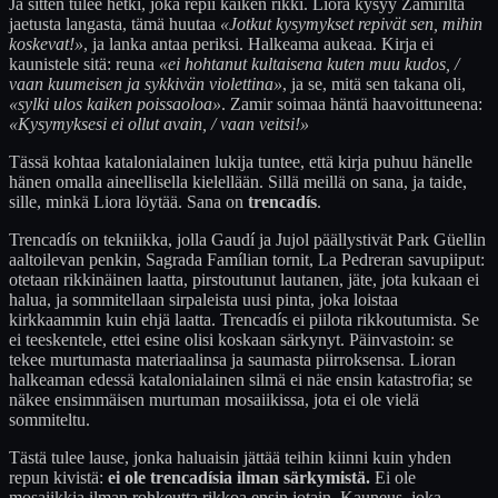
Ja sitten tulee hetki, joka repii kaiken rikki. Liora kysyy Zamirilta
jaetusta langasta, tämä huutaa
«Jotkut kysymykset repivät sen, mihin
koskevat!»
, ja lanka antaa periksi. Halkeama aukeaa. Kirja ei
kaunistele sitä: reuna
«ei hohtanut kultaisena kuten muu kudos, /
vaan kuumeisen ja sykkivän violettina»
, ja se, mitä sen takana oli,
«sylki ulos kaiken poissaoloa»
. Zamir soimaa häntä haavoittuneena:
«Kysymyksesi ei ollut avain, / vaan veitsi!»
Tässä kohtaa katalonialainen lukija tuntee, että kirja puhuu hänelle
hänen omalla aineellisella kielellään. Sillä meillä on sana, ja taide,
sille, minkä Liora löytää. Sana on
trencadís
.
Trencadís on tekniikka, jolla Gaudí ja Jujol päällystivät Park Güellin
aaltoilevan penkin, Sagrada Famílian tornit, La Pedreran savupiiput:
otetaan rikkinäinen laatta, pirstoutunut lautanen, jäte, jota kukaan ei
halua, ja sommitellaan sirpaleista uusi pinta, joka loistaa
kirkkaammin kuin ehjä laatta. Trencadís ei piilota rikkoutumista. Se
ei teeskentele, ettei esine olisi koskaan särkynyt. Päinvastoin: se
tekee murtumasta materiaalinsa ja saumasta piirroksensa. Lioran
halkeaman edessä katalonialainen silmä ei näe ensin katastrofia; se
näkee ensimmäisen murtuman mosaiikissa, jota ei ole vielä
sommiteltu.
Tästä tulee lause, jonka haluaisin jättää teihin kiinni kuin yhden
repun kivistä:
ei ole trencadísia ilman särkymistä.
Ei ole
mosaiikkia ilman rohkeutta rikkoa ensin jotain. Kauneus, joka