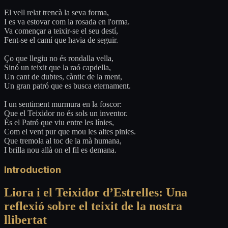
El vell relat trencà la seva forma,
I es va estovar com la rosada en l'orma.
Va començar a teixir-se el seu destí,
Fent-se el camí que havia de seguir.
Ço que llegiu no és rondalla vella,
Sinó un teixit que la raó capdella,
Un cant de dubtes, càntic de la ment,
Un gran patró que es busca eternament.
I un sentiment murmura en la foscor:
Que el Teixidor no és sols un inventor.
És el Patró que viu entre les línies,
Com el vent pur que mou les altes pinies.
Que tremola al toc de la mà humana,
I brilla nou allà on el fil es demana.
Introduction
Liora i el Teixidor d’Estrelles: Una
reflexió sobre el teixit de la nostra
llibertat