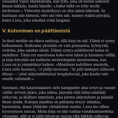
viisauden Valon Markkinoilla, kun tyttö, joka oli kerran sulkenut
linnun häkkiin, kuiski hänelle:
«Jotkut häkit on tehty meille
itsellemme.»
Virheetön täydellisyys on yksi näistä häkeistä. Se
kudotaan niin hienosti, ettei sitä edes näe, kunnes eräänä päivänä,
kuten Liora, joku uskaltaa vetää langasta.
V. Kutominen on päättämistä
Ja tässä meidän on oltava tarkkoja, sillä kirja on sitä. Elämä ei synny
halkeamasta. Halkeama yksinään on vain poissaoloa, kylmyyttä,
violettia, joka satuttaa silmiä. Elämä syntyy
päätöksestä
kutoa se
uudelleen. Tämä ero muodostaa koko eron tuhon ja luomisen välillä,
ja kirja kiteyttää sen kaikkein seesteisimpään lauseeseensa, kun
Liora on jo ymmärtänyt kaiken:
«Maailman todellinen muotoilu,
Liora näin huomasi, / ei piillyt kuviossa. / Se piili lankojen välisessä
tilassa – / siinä näkymättömässä hengityksessä, joka kuului vain
omalle valinnalle.»
Sanotaan, että katalonialainen sielu kamppailee aina
senyn
ja
rauxan
välillä: terveen järjen, joka mittaa, järjestää eikä halua minkään
särkyvän, ja äkillisen impulssin, joka pirstoo järjestyksen ja päästää
ilman sisään. Kutojan maailma on puhdasta senyä: mitattua,
harmonista, ilman yhtäkään ylimääräistä nuottia. Liora tuo siihen
kysymyksen rauxan. Mutta kirja on tätä vanhaa vastakkainasettelua
viisaampi, sillä se ei juhli tuhoavaa rauxaa eikä häkkiin sulkevaa