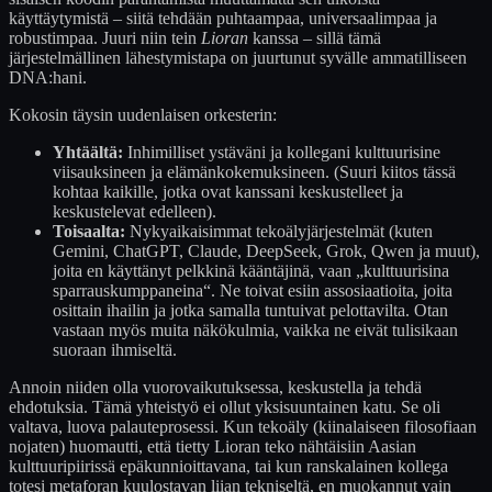
käyttäytymistä – siitä tehdään puhtaampaa, universaalimpaa ja
robustimpaa. Juuri niin tein
Lioran
kanssa – sillä tämä
järjestelmällinen lähestymistapa on juurtunut syvälle ammatilliseen
DNA:hani.
Kokosin täysin uudenlaisen orkesterin:
Yhtäältä:
Inhimilliset ystäväni ja kollegani kulttuurisine
viisauksineen ja elämänkokemuksineen. (Suuri kiitos tässä
kohtaa kaikille, jotka ovat kanssani keskustelleet ja
keskustelevat edelleen).
Toisaalta:
Nykyaikaisimmat tekoälyjärjestelmät (kuten
Gemini, ChatGPT, Claude, DeepSeek, Grok, Qwen ja muut),
joita en käyttänyt pelkkinä kääntäjinä, vaan „kulttuurisina
sparrauskumppaneina“. Ne toivat esiin assosiaatioita, joita
osittain ihailin ja jotka samalla tuntuivat pelottavilta. Otan
vastaan myös muita näkökulmia, vaikka ne eivät tulisikaan
suoraan ihmiseltä.
Annoin niiden olla vuorovaikutuksessa, keskustella ja tehdä
ehdotuksia. Tämä yhteistyö ei ollut yksisuuntainen katu. Se oli
valtava, luova palauteprosessi. Kun tekoäly (kiinalaiseen filosofiaan
nojaten) huomautti, että tietty Lioran teko nähtäisiin Aasian
kulttuuripiirissä epäkunnioittavana, tai kun ranskalainen kollega
totesi metaforan kuulostavan liian tekniseltä, en muokannut vain