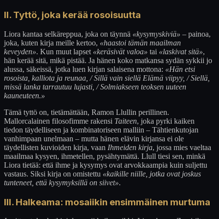
II. Tyttö, joka kerää rosoisuutta
Liora kantaa selkäreppua, joka on täynnä
«kysymyskiviä»
– painoa,
joka, kuten kirja meille kertoo,
«haastoi tämän maailman
keveyden»
. Kun muut lapset
«keräsivät valoa»
tai
«laskivat sitä»
,
hän kerää sitä, mikä pistää. Ja hänen koko matkansa sydän sykkii jo
alussa, säkeissä, jotka luen kirjan salaisena mottona:
«Hän etsi
rosoista, kalliota ja reunaa, / Sillä vain siellä Elämä viipyy, / Siellä,
missä lanka tarrautuu lujasti, / Solmiakseen teoksen uuteen
kauneuteen.»
Tämä tyttö on, tietämättään, Ramon Llullin perillinen.
Mallorcalainen filosofimme rakensi
Taiteen
, joka pyrki kaiken
tiedon täydelliseen ja kombinatoriseen malliin – Tähtienkutojan
vanhimpaan unelmaan – mutta hänen elävin kirjansa ei ole
täydellisten kuvioiden kirja, vaan
Ihmeiden kirja
, jossa mies vaeltaa
maailmaa kysyen, ihmetellen, pysähtymättä. Llull tiesi sen, minkä
Liora tietää: että ihme ja kysymys ovat arvokkaampia kuin suljettu
vastaus. Siksi kirja on omistettu
«kaikille niille, jotka ovat joskus
tunteneet, että kysymyksillä on siivet»
.
III. Halkeama: mosaiikin ensimmäinen murtuma