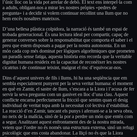
l’únic lloc on la vida pot arrelar de debò. El text ens interpel·la com
a adults, obligant-nos a mirar les nostres pròpies «pedres de
pregunta» i a decidir si volem continuar recollint una llum que no
hem encès nosaltres mateixos.
D’una bellesa plàstica colpidora, la narració és també un espai de
trobada generacional. És una lectura ideal per compartir, capaç de
generar converses sobre la responsabilitat que comporta el saber i el
preu que estem disposats a pagar per la nostra autonomia. En un
món cada cop més dominat per lògiques algorítmiques que prometen
un paradís sense fatiga, aquesta història ens recorda que la veritable
dignitat humana resideix en la capacitat de reconèixer les nostres
cicatrius i de continuar teixint, malgrat el risc d’equivocar-nos.
Dins d’aquest univers de fils i llums, hi ha una seqüència que em
sembla especialment punyent per la seva veritat humana: el moment
en què en Zamir, el sastre de llum, s’encara a la Liora i l’acusa de fer
servir la seva pregunta com un ganivet en lloc d’una clau. Aquest
conflicte encarna perfectament la fricció que sentim quan el desig
individual de veritat topa amb la necessitat col·lectiva d’estabilitat.
La reacció d’en Zamir, tancant els punys i aferrant-se a la seva obra,
no neix de la malícia, sinó de la por a perdre un món que entén com
a segur. Analitzant aquest enfrontament des de la nostra mirada,
veiem que l’ordre no és només una estructura externa, sinó un refugi
psicològic que ens costa abandonar. La lliçó no és que la Liora