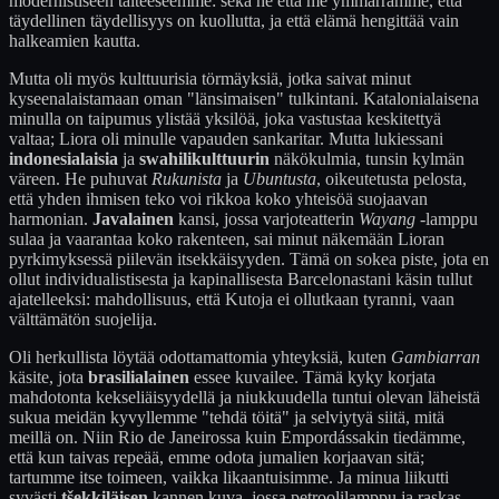
modernistiseen taiteeseemme: sekä he että me ymmärrämme, että
täydellinen täydellisyys on kuollutta, ja että elämä hengittää vain
halkeamien kautta.
Mutta oli myös kulttuurisia törmäyksiä, jotka saivat minut
kyseenalaistamaan oman "länsimaisen" tulkintani. Katalonialaisena
minulla on taipumus ylistää yksilöä, joka vastustaa keskitettyä
valtaa; Liora oli minulle vapauden sankaritar. Mutta lukiessani
indonesialaisia
ja
swahilikulttuurin
näkökulmia, tunsin kylmän
väreen. He puhuvat
Rukunista
ja
Ubuntusta
, oikeutetusta pelosta,
että yhden ihmisen teko voi rikkoa koko yhteisöä suojaavan
harmonian.
Javalainen
kansi, jossa varjoteatterin
Wayang
-lamppu
sulaa ja vaarantaa koko rakenteen, sai minut näkemään Lioran
pyrkimyksessä piilevän itsekkäisyyden. Tämä on sokea piste, jota en
ollut individualistisesta ja kapinallisesta Barcelonastani käsin tullut
ajatelleeksi: mahdollisuus, että Kutoja ei ollutkaan tyranni, vaan
välttämätön suojelija.
Oli herkullista löytää odottamattomia yhteyksiä, kuten
Gambiarran
käsite, jota
brasilialainen
essee kuvailee. Tämä kyky korjata
mahdotonta kekseliäisyydellä ja niukkuudella tuntui olevan läheistä
sukua meidän kyvyllemme "tehdä töitä" ja selviytyä siitä, mitä
meillä on. Niin Rio de Janeirossa kuin Empordássakin tiedämme,
että kun taivas repeää, emme odota jumalien korjaavan sitä;
tartumme itse toimeen, vaikka likaantuisimme. Ja minua liikutti
syvästi
tšekkiläisen
kannen kuva, jossa petroolilamppu ja raskas