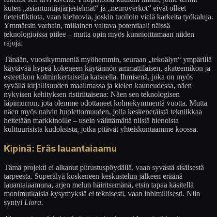
kuten „asiantuntijajärjestelmät“ ja „neuroverkot“ eivät olleet
tieteisfiktiota, vaan kiehtovia, joskin tuolloin vielä karkeita työkaluja.
Ymmärsin varhain, millainen valtava potentiaali näissä
teknologioissa piilee – mutta opin myös kunnioittamaan niiden
rajoja.
Tänään, vuosikymmeniä myöhemmin, seuraan „tekoälyn“ ympärillä
käytävää hypeä kokeneen käytännön ammattilaisen, akateemikon ja
esteetikon kolminkertaisella katseella. Ihmisenä, joka on myös
syvällä kirjallisuuden maailmassa ja kielen kauneudessa, näen
nykyisen kehityksen ristiriitaisena: Näen sen teknologisen
läpimurron, jota olemme odottaneet kolmekymmentä vuotta. Mutta
näen myös naivin huolettomuuden, jolla keskeneräistä tekniikkaa
heitetään markkinoille – usein välittämättä niistä hienoista
kulttuurisista kudoksista, jotka pitävät yhteiskuntaamme koossa.
Kipinä: Eräs lauantaiaamu
Tämä projekti ei alkanut piirustuspöydällä, vaan syvästä sisäisestä
tarpeesta. Superälyä koskeneen keskustelun jälkeen eräänä
lauantaiaamuna, arjen melun häiritsemänä, etsin tapaa käsitellä
monimutkaisia kysymyksiä ei teknisesti, vaan inhimillisesti. Niin
syntyi
Liora
.