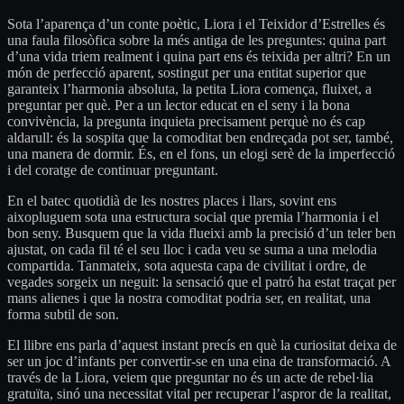
Sota l’aparença d’un conte poètic, Liora i el Teixidor d’Estrelles és
una faula filosòfica sobre la més antiga de les preguntes: quina part
d’una vida triem realment i quina part ens és teixida per altri? En un
món de perfecció aparent, sostingut per una entitat superior que
garanteix l’harmonia absoluta, la petita Liora comença, fluixet, a
preguntar per què. Per a un lector educat en el seny i la bona
convivència, la pregunta inquieta precisament perquè no és cap
aldarull: és la sospita que la comoditat ben endreçada pot ser, també,
una manera de dormir. És, en el fons, un elogi serè de la imperfecció
i del coratge de continuar preguntant.
En el batec quotidià de les nostres places i llars, sovint ens
aixopluguem sota una estructura social que premia l’harmonia i el
bon seny. Busquem que la vida flueixi amb la precisió d’un teler ben
ajustat, on cada fil té el seu lloc i cada veu se suma a una melodia
compartida. Tanmateix, sota aquesta capa de civilitat i ordre, de
vegades sorgeix un neguit: la sensació que el patró ha estat traçat per
mans alienes i que la nostra comoditat podria ser, en realitat, una
forma subtil de son.
El llibre ens parla d’aquest instant precís en què la curiositat deixa de
ser un joc d’infants per convertir-se en una eina de transformació. A
través de la Liora, veiem que preguntar no és un acte de rebel·lia
gratuïta, sinó una necessitat vital per recuperar l’aspror de la realitat,