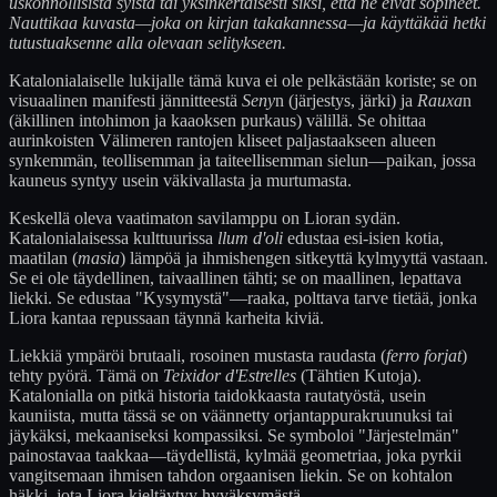
uskonnollisista syistä tai yksinkertaisesti siksi, että ne eivät sopineet.
Nauttikaa kuvasta—joka on kirjan takakannessa—ja käyttäkää hetki
tutustuaksenne alla olevaan selitykseen.
Katalonialaiselle lukijalle tämä kuva ei ole pelkästään koriste; se on
visuaalinen manifesti jännitteestä
Seny
n (järjestys, järki) ja
Rauxa
n
(äkillinen intohimon ja kaaoksen purkaus) välillä. Se ohittaa
aurinkoisten Välimeren rantojen kliseet paljastaakseen alueen
synkemmän, teollisemman ja taiteellisemman sielun—paikan, jossa
kauneus syntyy usein väkivallasta ja murtumasta.
Keskellä oleva vaatimaton savilamppu on Lioran sydän.
Katalonialaisessa kulttuurissa
llum d'oli
edustaa esi-isien kotia,
maatilan (
masia
) lämpöä ja ihmishengen sitkeyttä kylmyyttä vastaan.
Se ei ole täydellinen, taivaallinen tähti; se on maallinen, lepattava
liekki. Se edustaa "Kysymystä"—raaka, polttava tarve tietää, jonka
Liora kantaa repussaan täynnä karheita kiviä.
Liekkiä ympäröi brutaali, rosoinen mustasta raudasta (
ferro forjat
)
tehty pyörä. Tämä on
Teixidor d'Estrelles
(Tähtien Kutoja).
Katalonialla on pitkä historia taidokkaasta rautatyöstä, usein
kauniista, mutta tässä se on väännetty orjantappurakruunuksi tai
jäykäksi, mekaaniseksi kompassiksi. Se symboloi "Järjestelmän"
painostavaa taakkaa—täydellistä, kylmää geometriaa, joka pyrkii
vangitsemaan ihmisen tahdon orgaanisen liekin. Se on kohtalon
häkki, jota Liora kieltäytyy hyväksymästä.