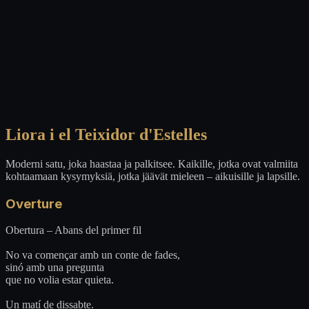
Liora i el Teixidor d'Estelles
Moderni satu, joka haastaa ja palkitsee. Kaikille, jotka ovat valmiita
kohtaamaan kysymyksiä, jotka jäävät mieleen – aikuisille ja lapsille.
Overture
Obertura – Abans del primer fil
No va començar amb un conte de fades,
sinó amb una pregunta
que no volia estar quieta.
Un matí de dissabte.