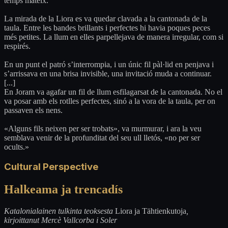
temps mateix.
La mirada de la Liora es va quedar clavada a la cantonada de la
taula. Entre les bandes brillants i perfectes hi havia poques peces
més petites. La llum en elles parpellejava de manera irregular, com si
respirés.
En un punt el patró s’interrompia, i un únic fil pàl·lid en penjava i
s’arrissava en una brisa invisible, una invitació muda a continuar.
[...]
En Joram va agafar un fil de llum esfilagarsat de la cantonada. No el
va posar amb els rotlles perfectes, sinó a la vora de la taula, per on
passaven els nens.
«Alguns fils neixen per ser trobats», va murmurar, i ara la veu
semblava venir de la profunditat del seu ull lletós, «no per ser
ocults.»
Cultural Perspective
Halkeama ja trencadís
Katalonialainen tulkinta teoksesta
Liora ja Tähtienkutoja
,
kirjoittanut Mercè Vallcorba i Soler