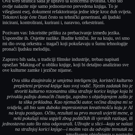
Ova web stranica sada je upravo ta koncertna dvorana. Ono što
ovdje nalazite nije samo jednostavno prevedena knjiga. To je
višeglasni esej, dokument refaktoriranja jedne ideje kroz duh svijeta.
Tekstovi koje ćete čitati često su tehnički generirani, ali ljudski
inicirani, kontrolirani, kurirani i, naravno, orkestrirani.
Pozivam vas: Iskoristite priliku za prebacivanje između jezika.
Usporedite ih. Osjetite razlike. Budite kritični. Jer na kraju, svi smo
mi dio ovog orkestra – tragači koji pokušavaju u šumu tehnologije
pronaći ljudsku melodiju.
Zapravo bih sada, u tradiciji filmske industrije, trebao napisati
opsežan 'Making-of' u obliku knjige, koji bi detaljno analizirao sve
ove kulturne zamke i jezične nijanse.
Ovu sliku dizajnirala je umjetna inteligencija, koristeći kulturno
prepleteni prijevod knjige kao svoj vodič. Njezin zadatak bio je
stvoriti kulturno rezonantnu sliku stražnje korice knjige koja bi
privukla pažnju domaćih čitatelja, zajedno s objašnjenjem zašto je
ta slika prikladna. Kao njemački autor, većina dizajna mi se
svidjela, ali bio sam duboko impresioniran kreativnošću koju je AI
na kraju postigao. Očito, rezultati su prvo morali uvjeriti mene, a
neki pokušaji nisu uspjeli zbog političkih ili vjerskih razloga, ili
jednostavno zato što nisu odgovarali. Uživajte u slici—koja se nalazi
na stražnjoj korici knjige—i molim vas da odvojite trenutak za
istraživanje objašnjenja u nastavku.