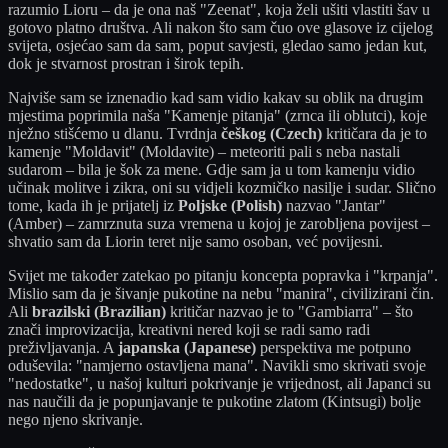
razumio Lioru – da je ona naš "Zeenat", koja želi ušiti vlastiti šav u
gotovo platno društva. Ali nakon što sam čuo ove glasove iz cijelog
svijeta, osjećao sam da sam, poput savjesti, gledao samo jedan kut,
dok je stvarnost prostran i širok tepih.
Najviše sam se iznenadio kad sam vidio kakav su oblik na drugim
mjestima poprimila naša "Kamenje pitanja" (zrnca ili oblutci), koje
nježno stišćemo u dlanu. Tvrdnja
češkog (Czech)
kritičara da je to
kamenje "Moldavit" (Moldavite) – meteoriti pali s neba nastali
sudarom – bila je šok za mene. Gdje sam ja u tom kamenju vidio
učinak molitve i zikra, oni su vidjeli kozmičko nasilje i sudar. Slično
tome, kada ih je prijatelj iz
Poljske (Polish)
nazvao "Jantar"
(Amber) – zamrznuta suza vremena u kojoj je zarobljena povijest –
shvatio sam da Liorin teret nije samo osoban, već povijesni.
Svijet me također zatekao po pitanju koncepta popravka i "krpanja".
Mislio sam da je šivanje pukotine na nebu "manira", civilizirani čin.
Ali
brazilski (Brazilian)
kritičar nazvao je to "Gambiarra" – što
znači improvizacija, kreativni nered koji se radi samo radi
preživljavanja. A
japanska (Japanese)
perspektiva me potpuno
oduševila: "namjerno ostavljena mana". Navikli smo skrivati svoje
"nedostatke", u našoj kulturi pokrivanje je vrijednost, ali Japanci su
nas naučili da je popunjavanje te pukotine zlatom (Kintsugi) bolje
nego njeno skrivanje.