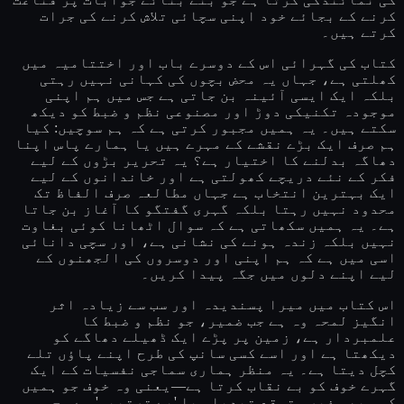
کرنے کے بجائے خود اپنی سچائی تلاش کرنے کی جرات
کرتے ہیں۔
کتاب کی گہرائی اس کے دوسرے باب اور اختتامیہ میں
کھلتی ہے، جہاں یہ محض بچوں کی کہانی نہیں رہتی
بلکہ ایک ایسی آئینہ بن جاتی ہے جس میں ہم اپنی
موجودہ تکنیکی دوڑ اور مصنوعی نظم و ضبط کو دیکھ
سکتے ہیں۔ یہ ہمیں مجبور کرتی ہے کہ ہم سوچیں: کیا
ہم صرف ایک بڑے نقشے کے مہرے ہیں یا ہمارے پاس اپنا
دھاگہ بدلنے کا اختیار ہے؟ یہ تحریر بڑوں کے لیے
فکر کے نئے دریچے کھولتی ہے اور خاندانوں کے لیے
ایک بہترین انتخاب ہے جہاں مطالعہ صرف الفاظ تک
محدود نہیں رہتا بلکہ گہری گفتگو کا آغاز بن جاتا
ہے۔ یہ ہمیں سکھاتی ہے کہ سوال اٹھانا کوئی بغاوت
نہیں بلکہ زندہ ہونے کی نشانی ہے، اور سچی دانائی
اسی میں ہے کہ ہم اپنی اور دوسروں کی الجھنوں کے
لیے اپنے دلوں میں جگہ پیدا کریں۔
اس کتاب میں میرا پسندیدہ اور سب سے زیادہ اثر
انگیز لمحہ وہ ہے جب ضمیر، جو نظم و ضبط کا
علمبردار ہے، زمین پر پڑے ایک ڈھیلے دھاگے کو
دیکھتا ہے اور اسے کسی سانپ کی طرح اپنے پاؤں تلے
کچل دیتا ہے۔ یہ منظر ہماری سماجی نفسیات کے ایک
گہرے خوف کو بے نقاب کرتا ہے—یعنی وہ خوف جو ہمیں
کسی بھی غیر متوقع تبدیلی یا 'بے ترتیبی' سے محسوس