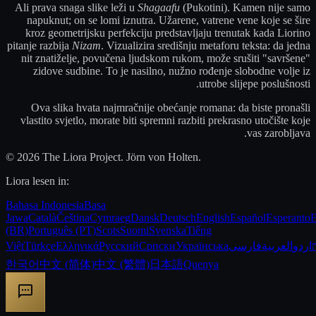
Ali prava snaga slike leži u
Shagaafu
(Pukotini). Kamen nije samo
napuknut; on se lomi iznutra. Užarene, vatrene vene koje se šire
kroz geometrijsku perfekciju predstavljaju trenutak kada Liorino
pitanje razbija
Nizam
. Vizualizira središnju metaforu teksta: da jedna
nit znatiželje, povučena ljudskom rukom, može srušiti "savršene"
zidove sudbine. To je nasilno, nužno rođenje slobodne volje iz
utrobe slijepe poslušnosti.
Ova slika hvata najmračnije obećanje romana: da biste pronašli
vlastito svjetlo, morate biti spremni razbiti prekrasno utočište koje
vas zarobljava.
© 2026 The Liora Project. Jörn von Holten.
Liora lesen in:
Bahasa Indonesia
Basa
Jawa
Català
Čeština
Cymraeg
Dansk
Deutsch
English
Español
Esperanto
E
(BR)
Português (PT)
Scots
Suomi
Svenska
Tiếng
Việt
Türkçe
Ελληνικά
Русский
Српски
Українська
فارسی
العربية
اردو
한국어
中文 (简体)
中文 (繁體)
日本語
Quenya