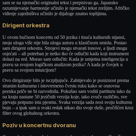
sam se na njemački originalni tekst i prepisivao ga. Japansko
razumijevanje harmonije učinilo je njemački tekst zrelijim. Afričko
viđenje zajedništva učinilo je dijaloge znatno toplijima.
Dirigent orkestra
U ovom bučnom koncertu od 50 jezika i tisuća kulturnih nijansi,
moja uloga više nije bila uloga autora u klasičnom smislu. Postao
sam dirigent orkestra. Strojevi mogu stvarati tonove, a ljudi mogu
osjećati – ali potreban je netko tko će odlučiti kada koji instrument
dolazi na red. Morao sam odlučiti: Kada je umjetna inteligencija u
pravu sa svojom logičkom analizom jezika? A kada je čovjek u
pravu sa svojom intuicijom?
Ovo dirigiranje bilo je iscrpljujuće. Zahtijevalo je poniznost prema
stranim kulturama i istovremeno čvrstu ruku kako se osnovna
poruka priče ne bi razvodnila. Pokušao sam voditi partituru tako da
na kraju nastane 50 jezičnih verzija koje, iako zvuče različito, sve
pjevaju potpuno istu pjesmu. Svaka verzija sada nosi svoju kulturnu
boju – a ipak sam u svaki redak utkao dio svoje duše, pročišćen kroz
filter ovog globalnog orkestra.
Poziv u koncertnu dvoranu