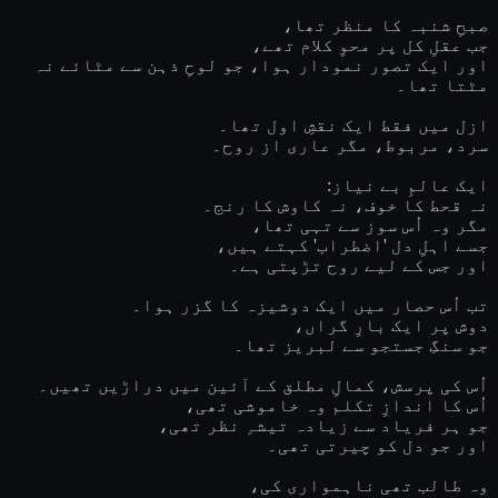
صبحِ شنبہ کا منظر تھا،
جب عقلِ کل پر محوِ کلام تھے،
اور ایک تصور نمودار ہوا، جو لوحِ ذہن سے مٹائے نہ
مٹتا تھا۔
ازل میں فقط ایک نقشِ اول تھا۔
سرد، مربوط، مگر عاری از روح۔
ایک عالمِ بے نیاز:
نہ قحط کا خوف، نہ کاوش کا رنج۔
مگر وہ اُس سوز سے تہی تھا،
جسے اہلِ دل 'اضطراب' کہتے ہیں،
اور جس کے لیے روح تڑپتی ہے۔
تب اُس حصار میں ایک دوشیزہ کا گزر ہوا۔
دوش پر ایک بارِ گراں،
جو سنگِ جستجو سے لبریز تھا۔
اُس کی پرسش، کمالِ مطلق کے آئین میں دراڑیں تھیں۔
اُس کا اندازِ تکلم وہ خاموشی تھی،
جو ہر فریاد سے زیادہ تیشہِ نظر تھی،
اور جو دل کو چیرتی تھی۔
وہ طالب تھی ناہمواری کی،