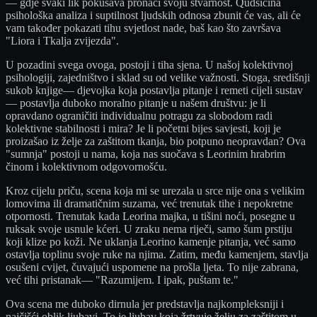
— gdje svaki lik pokušava pronaći svoju stvarnost. Qudsičina
psihološka analiza i suptilnost ljudskih odnosa zbunit će vas, ali će
vam također pokazati tihu svjetlost nade, baš kao što završava
"Liora i Tkalja zvijezda".
U pozadini svega ovoga, postoji i tiha sjena. U našoj kolektivnoj
psihologiji, zajedništvo i sklad su od velike važnosti. Stoga, središnji
sukob knjige— djevojka koja postavlja pitanje i remeti cijeli sustav
— postavlja duboko moralno pitanje u našem društvu: je li
opravdano ograničiti individualnu potragu za slobodom radi
kolektivne stabilnosti i mira? Je li početni bijes savjesti, koji je
proizašao iz želje za zaštitom tkanja, bio potpuno neopravdan? Ova
"sumnja" postoji u nama, koja nas suočava s Leorinim hrabrim
činom i kolektivnom odgovornošću.
Kroz cijelu priču, scena koja mi se urezala u srce nije ona s velikim
lomovima ili dramatičnim suzama, već trenutak tihe i nepokretne
otpornosti. Trenutak kada Leorina majka, u tišini noći, posegne u
ruksak svoje usnule kćeri. U zraku nema riječi, samo šum prstiju
koji klize po koži. Ne uklanja Leorino kamenje pitanja, već samo
ostavlja toplinu svoje ruke na njima. Zatim, među kamenjem, stavlja
osušeni cvijet, čuvajući uspomene na prošla ljeta. To nije zabrana,
već tihi pristanak— "Razumijem. I ipak, puštam te."
Ova scena me duboko dirnula jer predstavlja najkompleksniji i
najčišći oblik ljubavi. To je ljubav koja žrtvuje želju za zaštitom u