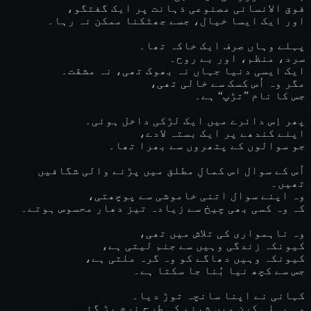
فوق الانسانی مصنوعی ذہانت پر ایک گفتگو،
اور ایک ایسا خیال، جسے جھٹکنا ممکن نہ رہا۔
پہلے وہاں صرف ایک خاکہ تھا۔
سرد، منظم، اور بے روح۔
ایک ایسی دنیا جہاں نہ بھوک تھی، نہ مشقت۔
مگر وہ اُس کسک سے خالی تھی،
جس کا نام ”تڑپ“ ہے۔
پھر اِس دائرے میں ایک لڑکی داخل ہوئی۔
اپنے کندھے پر ایک بستہ لادے،
جو سوالوں کے پتھروں سے بھرا تھا۔
اُس کے سوال اس کمالِ مطلق میں پڑنے والی شگافیں
تھیں۔
وہ اپنے سوال اتنی خاموشی سے پوچھتی،
کہ وہ کسی بھی چیخ سے زیادہ تیز دھار محسوس ہوتے۔
وہ ناہمواری کی تلاش میں تھی،
کیونکہ زندگی وہیں سے جنم لیتی ہے،
کیونکہ وہیں دھاگے کو وہ گرہ ملتی ہے،
جس سے کچھ نیا بُنا جا سکتا ہے۔
کہانی نے اپنا سانچہ توڑ دیا۔
وہ پہلی کرن میں شبنم کی طرح نرم پڑ گئی۔