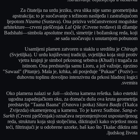
Za čitatelja na urdu jeziku, ova slika nije samo geometrijska
apstrakcija; to je suočavanje s težinom naslijeđa i zastrašujućom
ljepotom
Nizama
(Sustava). Ona priziva veličanstvenost mogulske
arhitekture—crveni pješčenjak
Lal Qile
(Crvene tvrđave) ili džamije
Badshahi—simbola apsolutne moći, simetrije i božanskog reda, koji
se sada suočavaju s unutarnjom pobunom.
Usamljeni plamen zatvoren u staklu u središtu je
Chiragh
(Svjetiljka). U urdu književnoj tradiciji, svjetiljka koja stoji protiv
vjetra krajnji je simbol prkosnog sebstva (
Khudi
) i tragača za
istinom. Ona predstavlja samu Lioru, a još važnije, njezino
"Sawaal" (Pitanje). Mala je, krhka, ali posjeduje "Pukaar" (Poziv)—
duhovnu toplinu dovoljno intenzivnu da prkosi hladnoj logici
svemira.
Oko plamena nalazi se
Jali
—složena kamena rešetka. Iako estetski
ugodna zapadnjačkom oku, za domaću dušu ova kruta geometrija
predstavlja "Taana Baana" (Osnova i potka)
Sitara Baafa
(Tkalca
Zvijezda) okamenjenog u kamenu. To je kavez Sudbine.
Sang-e-
Surkh
(Crveni pješčenjak) označava nepromjenjivost uspostavljenog
reda, strukturu koja stoji stoljećima, diktirajući kako svjetlost mora
teći, filtrirajući je u odobrene uzorke, baš kao što Tkalac diktira niti
ljudskog života.