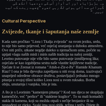
وہ بڑبڑایا، اور اب آواز اُس کی دودھیا آنکھ کی
گہرائی سے آتی ہوئی لگ رہی تھی، ”چھپے رہنے کے لیے
نہیں۔“
Cultural Perspective
Zvijezde, tkanje i šaputanja naše zemlje
Kada sam pročitao "Liora i Tkalja zvijezda" na svom jeziku, urdu,
to nije bio samo prijevod, već osjećaj uranjanja u duboku atmosferu.
Ove niti priče, utkane negdje daleko u njemačkom umu, počele su
upijati vlagu naših misli i miris naših tradicija na našoj zemlji.
Leorino putovanje nije više bilo samo putovanje izmišljenog lika;
osjećala se kao izgubljena sestra naše vlastite književne tradicije.
Sjećate li se Zeenat iz romana "Atish-e-Zir-e-Pa" Hamide Khanum
Riaz? I ona je bila djevojka zapetljana u niti svog doma, izazivajući
unaprijed određene obrasce društva, postavljajući jednako mnogo
pitanja u svojoj tišini koliko Liora nosi u svom ruksaku. Borba
obiju, unutarnja i vanjska, bila je ista.
A što je s Leorinim "kamenjem pitanja"? Kod nas djeca ne skupljaju
kamenčiće, već "perlice" ili "staklene kuglice". To su mali komadići
stakla ili kamena, koji su možda otpali s nečije brojanice ili su
pronađeni uz rijeku. Svaki ima svoj oblik, težinu i priču. Dijete ih