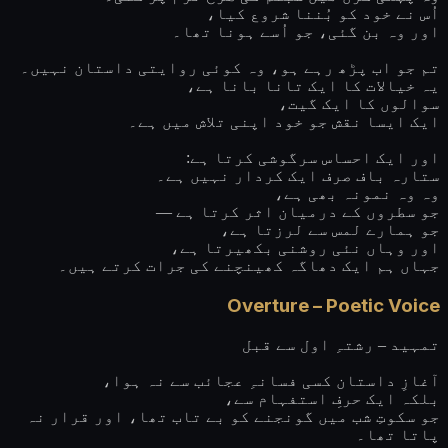
اُس نے خود کو بُننا شروع کیا،
اور وہ بن گئی، جو اُسے ہونا تھا۔
تم جو اب پڑھ رہے ہو، وہ کوئی روایتی داستان نہیں۔
یہ خیالات کا ایک تانا بانا ہے،
سوالوں کا ایک گیت،
ایک ایسا نقش جو خود اپنی تلاش میں ہے۔
اور ایک احساس سرگوشی کرتا ہے:
ستارہ باف صرف ایک کردار نہیں ہے۔
وہ وہ نمونہ بھی ہے،
جو سطروں کے درمیان اثر کرتا ہے —
جو ہمارے لمس سے لرزتا ہے،
اور وہاں نئی روشنی بکھیرتا ہے،
جہاں ہم ایک دھاگہ کھینچنے کی جرات کرتے ہیں۔
Overture – Poetic Voice
تمہید – رشتہِ اول سے قبل
آغازِ داستان کسی فسانہِ عجائب سے نہ ہوا،
بلکہ ایک حرفِ استفہام سے،
جو سکوتِ شب میں گونجنے کو بے تاب تھا، اور قرار نہ
پاتا تھا۔