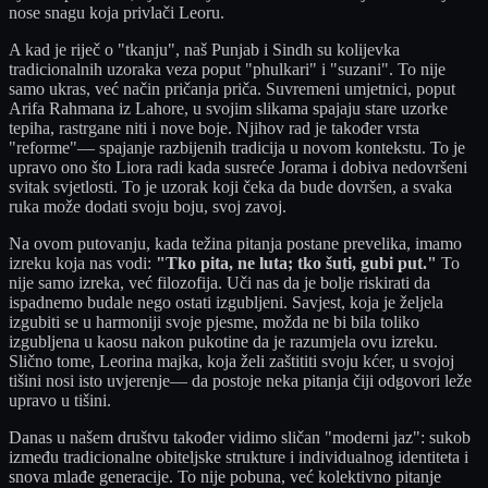
nose snagu koja privlači Leoru.
A kad je riječ o "tkanju", naš Punjab i Sindh su kolijevka
tradicionalnih uzoraka veza poput "phulkari" i "suzani". To nije
samo ukras, već način pričanja priča. Suvremeni umjetnici, poput
Arifa Rahmana iz Lahore, u svojim slikama spajaju stare uzorke
tepiha, rastrgane niti i nove boje. Njihov rad je također vrsta
"reforme"— spajanje razbijenih tradicija u novom kontekstu. To je
upravo ono što Liora radi kada susreće Jorama i dobiva nedovršeni
svitak svjetlosti. To je uzorak koji čeka da bude dovršen, a svaka
ruka može dodati svoju boju, svoj zavoj.
Na ovom putovanju, kada težina pitanja postane prevelika, imamo
izreku koja nas vodi:
"Tko pita, ne luta; tko šuti, gubi put."
To
nije samo izreka, već filozofija. Uči nas da je bolje riskirati da
ispadnemo budale nego ostati izgubljeni. Savjest, koja je željela
izgubiti se u harmoniji svoje pjesme, možda ne bi bila toliko
izgubljena u kaosu nakon pukotine da je razumjela ovu izreku.
Slično tome, Leorina majka, koja želi zaštititi svoju kćer, u svojoj
tišini nosi isto uvjerenje— da postoje neka pitanja čiji odgovori leže
upravo u tišini.
Danas u našem društvu također vidimo sličan "moderni jaz": sukob
između tradicionalne obiteljske strukture i individualnog identiteta i
snova mlađe generacije. To nije pobuna, već kolektivno pitanje