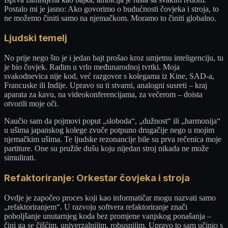
Postalo mi je jasno: Ako govorimo o budućnosti čovjeka i stroja, to
ne možemo činiti samo na njemačkom. Moramo to činiti globalno.
Ljudski temelj
No prije nego što je i jedan bajt prošao kroz umjetnu inteligenciju, tu
je bio čovjek. Radim u vrlo međunarodnoj tvrtki. Moja
svakodnevica nije kod, već razgovor s kolegama iz Kine, SAD-a,
Francuske ili Indije. Upravo su ti stvarni, analogni susreti – kraj
aparata za kavu, na videokonferencijama, za večerom – doista
otvorili moje oči.
Naučio sam da pojmovi poput „sloboda“, „dužnost“ ili „harmonija“
u ušima japanskog kolege zvuče potpuno drugačije nego u mojim
njemačkim ušima. Te ljudske rezonancije bile su prva rečenica moje
partiture. One su pružile dušu koju nijedan stroj nikada ne može
simulirati.
Refaktoriranje: Orkestar čovjeka i stroja
Ovdje je započeo proces koji kao informatičar mogu nazvati samo
„refaktoriranjem“. U razvoju softvera refaktoriranje znači
poboljšanje unutarnjeg koda bez promjene vanjskog ponašanja –
čini ga se čišćim, univerzalnijim, robusnijim. Upravo to sam učinio s