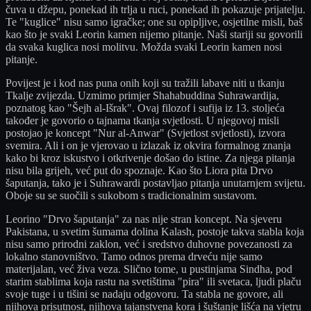
čuva u džepu, ponekad ih trlja u ruci, ponekad ih pokazuje prijatelju.
Te "kuglice" nisu samo igračke; one su opipljive, osjetilne misli, baš
kao što je svaki Leorin kamen nijemo pitanje. Naši stariji su govorili
da svaka kuglica nosi molitvu. Možda svaki Leorin kamen nosi
pitanje.
Povijest je i kod nas puna onih koji su tražili labave niti u tkanju
Tkalje zvijezda. Uzmimo primjer Shahabuddina Suhrawardija,
poznatog kao "Šejh al-Išrak". Ovaj filozof i sufija iz 13. stoljeća
također je govorio o tajnama tkanja svjetlosti. U njegovoj misli
postojao je koncept "Nur al-Anwar" (Svjetlost svjetlosti), izvora
svemira. Ali i on je vjerovao u izlazak iz okvira formalnog znanja
kako bi kroz iskustvo i otkrivenje došao do istine. Za njega pitanja
nisu bila grijeh, već put do spoznaje. Kao što Liora pita Drvo
šaputanja, tako je i Suhrawardi postavljao pitanja unutarnjem svijetu.
Oboje su se suočili s sukobom s tradicionalnim sustavom.
Leorino "Drvo šaputanja" za nas nije stran koncept. Na sjeveru
Pakistana, u svetim šumama dolina Kalash, postoje takva stabla koja
nisu samo prirodni zaklon, već i sredstvo duhovne povezanosti za
lokalno stanovništvo. Tamo odnos prema drveću nije samo
materijalan, već živa veza. Slično tome, u pustinjama Sindha, pod
starim stablima koja rastu na svetištima "pira" ili svetaca, ljudi plaču
svoje tuge i u tišini se nadaju odgovoru. Ta stabla ne govore, ali
njihova prisutnost, njihova tajanstvena kora i šuštanje lišća na vjetru