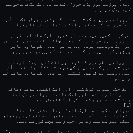
تھا۔ بوڑھے نور باف جورام کے ساتھ ایک ملاقات جو سب
کچھ بدل دیتی ہے۔
لیورا سوچ بچار کرتے ہوئے آگے بڑھی، یہاں تک کہ اُس
نے ”جورام“ کو دیکھا، ایک بوڑھا روشنی کا رفوگر۔
اُس کی آنکھیں غیر معمولی تھیں۔ ایک صاف اور گہری
بھوری تھی، جو دنیا کا بغور جائزہ لیتی تھی۔ دوسری
پر ایک دودھیا پردہ چھایا ہوا تھا، گویا وہ باہر
چیزوں کو نہیں، بلکہ اندر وقت کو ہی دیکھ رہی ہو۔
لیورا کی نظر میز کے کونے پر اٹک گئی۔ چمکدار، بے
عیب تھانوں کے درمیان کچھ چھوٹے ٹکڑے پڑے تھے۔ اُن
میں روشنی بے قاعدہ ٹمٹما رہی تھی، گویا وہ سانس لے
رہی ہو۔
ایک جگہ نمونہ ٹوٹ گیا، اور ایک اکیلا، مدھم دھاگہ
باہر لٹک رہا تھا اور ایک نادیدہ ہوا میں بل کھا
رہا تھا، جاری رکھنے کی ایک خاموش دعوت۔
[...]
جورام نے کونے سے ایک ادھڑا ہوا روشنی کا دھاگہ
اٹھایا۔ اُس نے اُسے بے عیب رولوں کے ساتھ نہیں رکھا،
بلکہ میز کے کنارے پر، جہاں سے بچے گزرتے تھے۔
”کچھ دھاگے پیدا ہی ڈھونڈے جانے کے لیے ہوتے ہیں،“