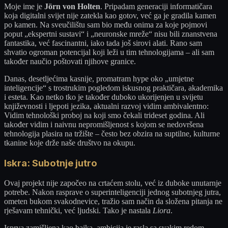
Moje ime je
Jörn von Holten
. Pripadam generaciji informatičara
koja digitalni svijet nije zatekla kao gotov, već ga je gradila kamen
po kamen. Na sveučilištu sam bio među onima za koje pojmovi
poput „ekspertni sustavi“ i „neuronske mreže“ nisu bili znanstvena
fantastika, već fascinantni, iako tada još sirovi alati. Rano sam
shvatio ogroman potencijal koji leži u tim tehnologijama – ali sam
također naučio poštovati njihove granice.
Danas, desetljećima kasnije, promatram hype oko „umjetne
inteligencije“ s trostrukim pogledom iskusnog praktičara, akademika
i esteta. Kao netko tko je također duboko ukorijenjen u svijetu
književnosti i ljepoti jezika, aktualni razvoj vidim ambivalentno:
Vidim tehnološki proboj na koji smo čekali trideset godina. Ali
također vidim i naivnu nepromišljenost s kojom se nedovršena
tehnologija plasira na tržište – često bez obzira na suptilne, kulturne
tkanine koje drže naše društvo na okupu.
Iskra: Subotnje jutro
Ovaj projekt nije započeo na crtaćem stolu, već iz duboke unutarnje
potrebe. Nakon rasprave o superinteligenciji jednog subotnjeg jutra,
ometen bukom svakodnevice, tražio sam način da složena pitanja ne
rješavam tehnički, već ljudski. Tako je nastala
Liora
.
Isprva zamišljena kao bajka, ambicija je rasla sa svakim redom.