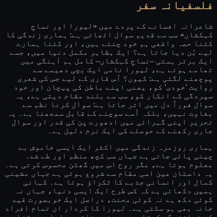
فلسفیانہ سفر
شاعرانہ افسانے کے پردے میں «لیورا اور نساجِ
کہکشاں» سب سے قدیم سوال اٹھاتی ہے: ہماری زندگی کا
کتنا حصہ واقعی ہم خود چنتے ہیں، اور کتنا ہمارے
لیے بُن دیا جاتا ہے؟ ایک بظاہر مکمل دنیا میں، جسے
ایک برتر ہستی –نساجِ کہکشاں– کامل ہم آہنگی میں
تھامے ہوئے ہے، لیورا نامی ایک بچی دھیمے سے
پوچھنے لگتی ہے: کیوں؟ اُس قاری کے لیے جس کی شعری
روایت 'خودی' کو، یعنی اپنے باطن کی پہچان اور خود
سپردگی کے انکار کو، سب سے بلند مقام دیتی ہے، یہ
سوال فوراً دل میں اتر جاتا ہے: سوال کرنا نظم سے
بغاوت نہیں، بلکہ اُسے سوچنے کے قابل سمجھنا ہے۔ یہ
تحریر اپنی گہرائی میں ادھورے پن کی قدر اور سوال
جاری رکھنے کے حوصلے کی ایک نرم دلیل ہے۔
ہماری روزمرہ زندگی میں اکثر ایک ایسی خاموش بے
چینی پائی جاتی ہے جہاں سب کچھ منظم اور طے شدہ
معلوم ہوتا ہے، مگر روح اس میں گھٹن محسوس کرتی ہے۔
یہ داستان عین اسی مقام سے شروع ہوتی ہے جہاں مشینی
کمال اور انسانی جذبے کا ٹکراؤ ہوتا ہے۔ کہانی
ہمیں دکھاتی ہے کہ کس طرح ایک ایسی دنیا، جہاں نہ
کوئی دکھ ہے نہ کوئی محنت، دراصل ایک خوبصورت قید
خانہ بھی ہو سکتی ہے۔ لیورا کا کردار ان تمام افراد
کی نمائندگی کرتا ہے جو بنے بنائے جوابات پر قناعت