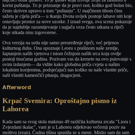
korist puštanja. To je priznanje da je pravi rast, koliko god bolan bio,
često skriven upravo u tom "puštanju". U majčinom tihom činu
sažeta je cijela priča— u tkanju života uvijek postoje labave niti koje
ostavljaju prostor za nove uzorke. I iznad svega, ova scena pokazuje
da je najdublje razumijevanje i najjača veza često utkana u riječi
koje nikada nisu izgovorene.
Ova verzija na urdu nije samo preuređenje riječi, već prijenos
kulturnog duha. Ona upoznaje Leoru s prašinom naše zemlje,
šaptanjem naših vjetrova i istom čežnjom naših srca koja ovdje
postoji tisućama godina. Pozivam vas da krenete na ovo putovanje s
ovim izdanjem— da vidite kako globalna priča cvjeta u našim
lokalnim korijenima, podsjećajući nas koliko su naše vlastite priče,
naši vlastiti kamenčići pitanja, dragocjeni.
Afterword
Krpač Svemira: Oproštajno pismo iz
Lahorea
Kada sam sa svog stola maknuo 49 različita kulturna zrcala "Liora i
Zvjezdani tkalac", vani je u Lahoreu odjekivao večernji poziv na
molitvu (ezan). Čudna tišina spustila se u mene. Mislio sam da sam