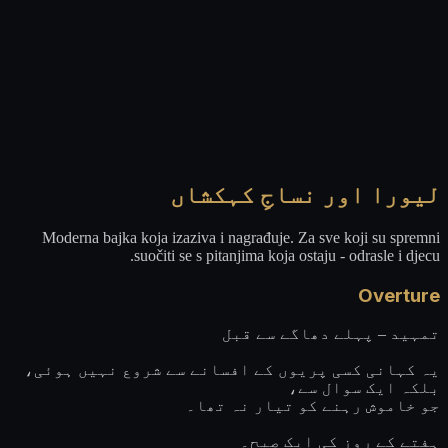
لیورا اور نساجِ کہکشاں
Moderna bajka koja izaziva i nagrađuje. Za sve koji su spremni
suočiti se s pitanjima koja ostaju - odrasle i djecu.
Overture
تمہید – پہلے دھاگے سے قبل
یہ کہانی کسی پریوں کے افسانے سے شروع نہیں ہوئی،
بلکہ ایک سوال سے،
جو خاموش رہنے کو تیار نہ تھا۔
ہفتے کے روز کی ایک صبح۔