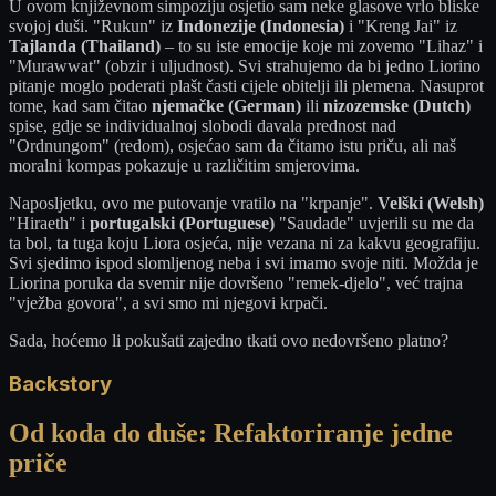
U ovom književnom simpoziju osjetio sam neke glasove vrlo bliske
svojoj duši. "Rukun" iz
Indonezije (Indonesia)
i "Kreng Jai" iz
Tajlanda (Thailand)
– to su iste emocije koje mi zovemo "Lihaz" i
"Murawwat" (obzir i uljudnost). Svi strahujemo da bi jedno Liorino
pitanje moglo poderati plašt časti cijele obitelji ili plemena. Nasuprot
tome, kad sam čitao
njemačke (German)
ili
nizozemske (Dutch)
spise, gdje se individualnoj slobodi davala prednost nad
"Ordnungom" (redom), osjećao sam da čitamo istu priču, ali naš
moralni kompas pokazuje u različitim smjerovima.
Naposljetku, ovo me putovanje vratilo na "krpanje".
Velški (Welsh)
"Hiraeth" i
portugalski (Portuguese)
"Saudade" uvjerili su me da
ta bol, ta tuga koju Liora osjeća, nije vezana ni za kakvu geografiju.
Svi sjedimo ispod slomljenog neba i svi imamo svoje niti. Možda je
Liorina poruka da svemir nije dovršeno "remek-djelo", već trajna
"vježba govora", a svi smo mi njegovi krpači.
Sada, hoćemo li pokušati zajedno tkati ovo nedovršeno platno?
Backstory
Od koda do duše: Refaktoriranje jedne
priče