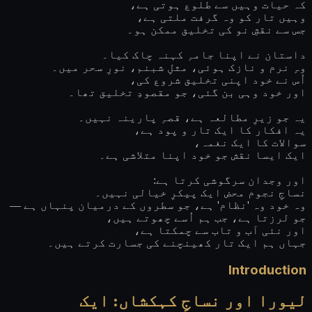
کہ حیات وہیں سے طلوع ہوتی ہے،
وہیں تار کو وہ گرفت ملتی ہے،
جس سے نقشِ نو کی تخلیق ممکن ہو۔
داستان نے اپنا جامہِ کہنہ چاک کیا۔
وہِ نرم و نازک ہوئی، مثلِ شبنم، نورِ سحر میں۔
اُس نے خود اپنی تخلیق شروع کی،
اور خود وہی بن گئی، جو مقصودِ تخلیق تھا۔
یہ جو زیرِ مطالعہ ہے، قصہِ پارینہ نہیں۔
یہ افکار کا ایک تار و پود ہے،
سوالات کا ایک نغمہ،
ایک ایسا نقش جو خود اپنا متلاشی ہے۔
اور وجدان سرگوشی کرتا ہے:
نساجِ نجوم محض ایک پیکرِ خیالی نہیں۔
وہ خود وہ 'نظام' ہے، جو سطروں کے درمیان پنہاں ہے —
جو لرزتا ہے، جب ہم اُسے چھوتے ہیں،
اور نئی آب و تاب سے چمکتا ہے،
جہاں ہم ایک تار کھینچنے کی جسارت کرتے ہیں۔
Introduction
لیورا اور نساجِ کہکشاں: ایک