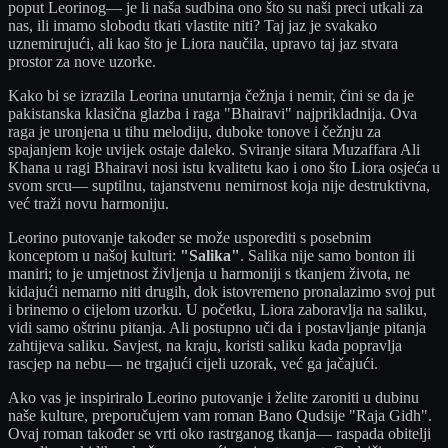
poput Leorinog— je li naša sudbina ono što su naši preci utkali za
nas, ili imamo slobodu tkati vlastite niti? Taj jaz je svakako
uznemirujući, ali kao što je Liora naučila, upravo taj jaz stvara
prostor za nove uzorke.
Kako bi se izrazila Leorina unutarnja čežnja i nemir, čini se da je
pakistanska klasična glazba i raga "Bhairavi" najprikladnija. Ova
raga je uronjena u tihu melodiju, duboke tonove i čežnju za
spajanjem koje uvijek ostaje daleko. Sviranje sitara Muzaffara Ali
Khana u ragi Bhairavi nosi istu kvalitetu kao i ono što Liora osjeća u
svom srcu— suptilnu, tajanstvenu nemirnost koja nije destruktivna,
već traži novu harmoniju.
Leorino putovanje također se može usporediti s posebnim
konceptom u našoj kulturi:
"Salika"
. Salika nije samo bonton ili
maniri; to je umjetnost življenja u harmoniji s tkanjem života, ne
kidajući nemarno niti drugih, dok istovremeno pronalazimo svoj put
i brinemo o cijelom uzorku. U početku, Liora zaboravlja na saliku,
vidi samo oštrinu pitanja. Ali postupno uči da i postavljanje pitanja
zahtijeva saliku. Savjest, na kraju, koristi saliku kada popravlja
rascjep na nebu— ne trgajući cijeli uzorak, već ga jačajući.
Ako vas je inspiriralo Leorino putovanje i želite zaroniti u dubinu
naše kulture, preporučujem vam roman Bano Qudsije "Raja Gidh".
Ovaj roman također se vrti oko rastrganog tkanja— raspada obitelji