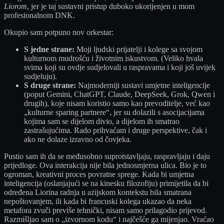
Liorom
, jer je taj sustavni pristup duboko ukorijenjen u mom
profesionalnom DNK.
Okupio sam potpuno nov orkestar:
S jedne strane:
Moji ljudski prijatelji i kolege sa svojom
kulturnom mudrošću i životnim iskustvom. (Veliko hvala
svima koji su ovdje sudjelovali u raspravama i koji još uvijek
sudjeluju).
S druge strane:
Najmoderniji sustavi umjetne inteligencije
(poput Gemini, ChatGPT, Claude, DeepSeek, Grok, Qwen i
drugih), koje nisam koristio samo kao prevoditelje, već kao
„kulturne sparing partnere“, jer su dolazili s asocijacijama
kojima sam se dijelom divio, a dijelom ih smatrao
zastrašujućima. Rado prihvaćam i druge perspektive, čak i
ako ne dolaze izravno od čovjeka.
Pustio sam ih da se međusobno suprotstavljaju, raspravljaju i daju
prijedloge. Ova interakcija nije bila jednosmjerna ulica. Bio je to
ogroman, kreativni proces povratne sprege. Kada bi umjetna
inteligencija (oslanjajući se na kinesku filozofiju) primijetila da bi
određena Liorina radnja u azijskom kontekstu bila smatrana
nepoštovanjem, ili kada bi francuski kolega ukazao da neka
metafora zvuči previše tehnički, nisam samo prilagodio prijevod.
Razmišljao sam o „izvornom kodu“ i najčešće ga mijenjao. Vraćao