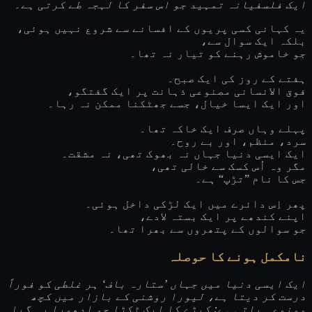
ایک فلسفیانہ تمہید جو اس سفر کا لہجہ طے کرتی ہے۔
یہ کہانی کسی پریوں کے افسانے سے شروع نہیں ہوئی،
بلکہ ایک سوال سے،
جو خاموش رہنے کو تیار نہ تھا۔
ہفتے کے روز کی ایک صبح۔
فوق الانسانی مصنوعی ذہانت پر ایک گفتگو،
اور ایک ایسا خیال، جسے جھٹکنا ممکن نہ رہا۔
پہلے وہاں صرف ایک خاکہ تھا۔
سرد، منظم، اور بے روح۔
ایک ایسی دنیا جہاں نہ بھوک تھی، نہ مشقت۔
مگر وہ اُس کسک سے خالی تھی،
جس کا نام ”تڑپ“ ہے۔
پھر اِس دائرے میں ایک لڑکی داخل ہوئی۔
اپنے کندھے پر ایک بستہ لادے،
جو سوالوں کے پتھروں سے بھرا تھا۔
نامکمل ہونے کا حوصلہ
ایک ایسی دنیا میں جہاں ’ستارہ باف‘ ہر غلطی کو فوراً
درست کر دیتا ہے، لیورا روشنی کے بازار میں کچھ
ممنوعہ پاتی ہے: کپڑے کا ایک ٹکڑا جو ادھورا رہ گیا