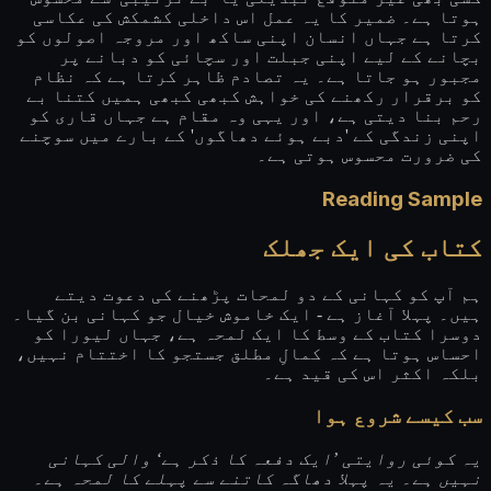
ہوتا ہے۔ ضمیر کا یہ عمل اس داخلی کشمکش کی عکاسی
کرتا ہے جہاں انسان اپنی ساکھ اور مروجہ اصولوں کو
بچانے کے لیے اپنی جبلت اور سچائی کو دبانے پر
مجبور ہو جاتا ہے۔ یہ تصادم ظاہر کرتا ہے کہ نظام
کو برقرار رکھنے کی خواہش کبھی کبھی ہمیں کتنا بے
رحم بنا دیتی ہے، اور یہی وہ مقام ہے جہاں قاری کو
اپنی زندگی کے 'دبے ہوئے دھاگوں' کے بارے میں سوچنے
کی ضرورت محسوس ہوتی ہے۔
Reading Sample
کتاب کی ایک جھلک
ہم آپ کو کہانی کے دو لمحات پڑھنے کی دعوت دیتے
ہیں۔ پہلا آغاز ہے - ایک خاموش خیال جو کہانی بن گیا۔
دوسرا کتاب کے وسط کا ایک لمحہ ہے، جہاں لیورا کو
احساس ہوتا ہے کہ کمالِ مطلق جستجو کا اختتام نہیں،
بلکہ اکثر اس کی قید ہے۔
سب کیسے شروع ہوا
یہ کوئی روایتی ’ایک دفعہ کا ذکر ہے‘ والی کہانی
نہیں ہے۔ یہ پہلا دھاگہ کاتنے سے پہلے کا لمحہ ہے۔