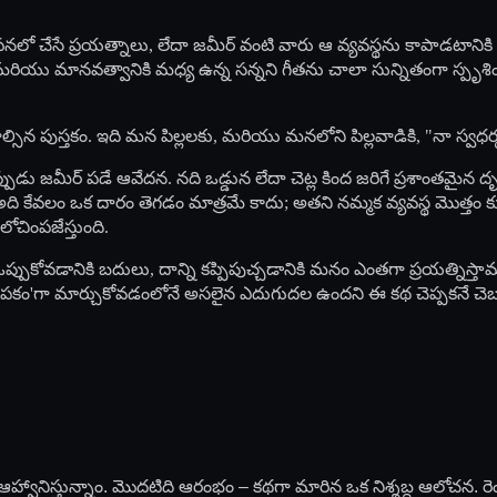
పనలో చేసే ప్రయత్నాలు, లేదా జమీర్ వంటి వారు ఆ వ్యవస్థను కాపాడటానికి
స్సు మరియు మానవత్వానికి మధ్య ఉన్న సన్నని గీతను చాలా సున్నితంగా స్
్సిన పుస్తకం. ఇది మన పిల్లలకు, మరియు మనలోని పిల్లవాడికి, "నా స్వధర్మం
ు జమీర్ పడే ఆవేదన. నది ఒడ్డున లేదా చెట్ల కింద జరిగే ప్రశాంతమైన దృశ
ి కేవలం ఒక దారం తెగడం మాత్రమే కాదు; అతని నమ్మక వ్యవస్థ మొత్తం
లోచింపజేస్తుంది.
ి ఒప్పుకోవడానికి బదులు, దాన్ని కప్పిపుచ్చడానికి మనం ఎంతగా ప్రయత్న
జ్ఞాపకం'గా మార్చుకోవడంలోనే అసలైన ఎదుగుదల ఉందని ఈ కథ చెప్పకనే చెబు
ానిస్తున్నాం. మొదటిది ఆరంభం – కథగా మారిన ఒక నిశ్శబ్ద ఆలోచన. రెం