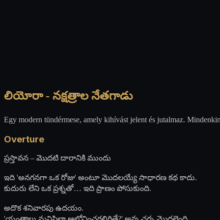
లియోరా - నక్షత్రాల నేతగాడు
Egy modern tündérmese, amely kihívást jelent és jutalmaz. Mindenki
Overture
ప్రస్తావన – మొదటి దారానికి ముందు
ఇది 'అనగనగా ఒక రోజు' అంటూ మొదలయ్యే సాధారణ కథ కాదు.
కుదురు లేని ఒక ప్రశ్నతో… ఇది ప్రాణం పోసుకుంది.
అదొక శనివారపు ఉదయం.
'యంత్రాలు మనిషిలా ఆలోచించగలిగితే?' అన్న చర్చ మొదలైంది,