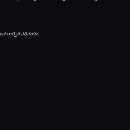
 ఒక తాత్విక పరిచయం.