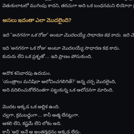
వెతుకులాటలో ముగింపు కాదని, తరచుగా అది ఒక బంధనమని లియోరా గ్రహ
అసలు ఇదంతా ఎలా మొదలైంది?
ఇది "అనగనగా ఒక రోజు" అంటూ మొదలయ్యే సాధారణ కథ కాదు. ఇది మొదటి
ఇది 'అనగనగా ఒక రోజు' అంటూ మొదలయ్యే సాధారణ కథ కాదు.
కుదురు లేని ఒక ప్రశ్నతో… ఇది ప్రాణం పోసుకుంది.
అదొక శనివారపు ఉదయం.
'యంత్రాలు మనిషిలా ఆలోచించగలిగితే?' అన్న చర్చ మొదలైంది,
అది వదిలించుకోలేనంతగా పట్టుకున్న ఒక ఆలోచనగా మారింది.
మొదట అక్కడ ఒక అల్లిక ఉంది.
చల్లగా, క్రమబద్ధంగా… కానీ ఆత్మ లేనట్లుగా.
ఆకలి లేని, కష్టమే లేని లోకం అది.
కానీ 'ఆర్తి' అనే ఆ అంతర్మధనం అక్కడ లేదు.