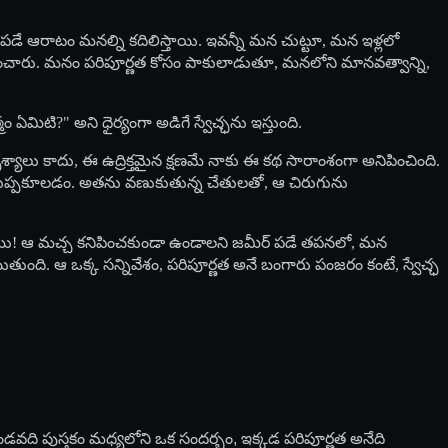
 పడే ఆరాటం మనల్ని కదిలిస్తాయి. ఇవన్నీ మన చుట్టూ, మన ఇళ్లలో
పృశించారు. మనం పరిపూర్ణత కోసం పాకులాడుతూ, మనలోని మానవత్వాన్ని,
 ఏమిటి?" అని ధైర్యంగా అడిగే స్వేచ్ఛను ఇస్తుంది.
్యాలు కాదు, ఈ ఉద్రిక్తమైన క్షణమే నాకు ఈ కథ సారాంశంగా అనిపించింది.
 కుప్పకూలడం. అతను వణుకుతున్న చేతులతో, ఆ చిరుగును
ిస్తాము! ఆ మచ్చ కనిపించకుండా ఉండాలని జమీర్ పడే తపనలో, మన
తుంది. ఆ ఒక్క సన్నివేశం, పరిపూర్ణత అనే బంగారు పంజరం కంటే, స్వేచ్ఛ
డవది పుస్తకం మధ్యలోని ఒక సందర్భం, ఇక్కడ పరిపూర్ణత అనేది