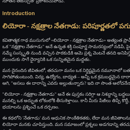
నూతన తేజస్సుతో ప్రకాశించువాడు.
Introduction
లియోరా - నక్షత్రాల నేతగాడు: పరిపూర్ణతలో పగుళ
కవితాత్మక గాథ ముసుగులో «లియోరా - నక్షత్రాల నేతగాడు» అత్యంత ప్
ఒక "నక్షత్రాల నేతగాడు" అనే ఉన్నత శక్తి సంపూర్ణ సామరస్యంలో నడిపే, ప
నమ్మే సంస్కృతి నుండి వచ్చిన పాఠకుడికి ఆమె ప్రశ్న వెంటనే తనది అనిప
ముందుకు సాగే ధైర్యానికి ఒక సున్నితమైన మద్దతు.
మన దైనందిన జీవితంలో, తరచుగా మనం ఒక నిర్దిష్టమైన నమూనాలో బతకడా
సాగిపోతుంటుంది. విద్య, ఉద్యోగం, బాధ్యత – అన్నీ ఒక క్రమబద్ధమైన ద
ఆగి, "అసలు ఈ దారాన్ని ఎవరు అల్లుతున్నారు? ఇది నా సొంత ఆలోచనేనా 
"లియోరా - నక్షత్రాల నేతగాడు" అనే ఈ పుస్తకం సరిగ్గా ఆ నిశబ్దాన్ని బద
మనల్ని ఒక అద్భుత లోకంలోకి తీసుకెళ్తాయి. కానీ మీరు పేజీలు తిప్పే కొ
భయాలను ప్రశ్నించే ఒక దర్పణం.
ఈ కథలోని 'నేతగాడు' మన ఆధునిక సాంకేతికతకు, లేదా మన జీవితాలను ని
లియోరా మనకు చూపిస్తుంది. మన సమాజంలో ప్రశ్నలు అడగడాన్ని తరచుగా అ