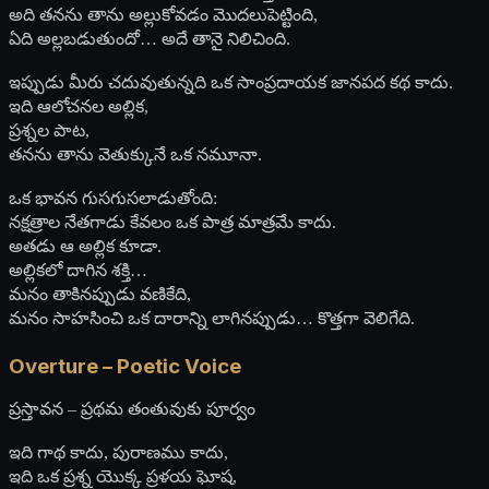
అది తనను తాను అల్లుకోవడం మొదలుపెట్టింది,
ఏది అల్లబడుతుందో… అదే తానై నిలిచింది.
ఇప్పుడు మీరు చదువుతున్నది ఒక సాంప్రదాయక జానపద కథ కాదు.
ఇది ఆలోచనల అల్లిక,
ప్రశ్నల పాట,
తనను తాను వెతుక్కునే ఒక నమూనా.
ఒక భావన గుసగుసలాడుతోంది:
నక్షత్రాల నేతగాడు కేవలం ఒక పాత్ర మాత్రమే కాదు.
అతడు ఆ అల్లిక కూడా.
అల్లికలో దాగిన శక్తి…
మనం తాకినప్పుడు వణికేది,
మనం సాహసించి ఒక దారాన్ని లాగినప్పుడు… కొత్తగా వెలిగేది.
Overture – Poetic Voice
ప్రస్తావన – ప్రథమ తంతువుకు పూర్వం
ఇది గాథ కాదు, పురాణము కాదు,
ఇది ఒక ప్రశ్న యొక్క ప్రళయ ఘోష,