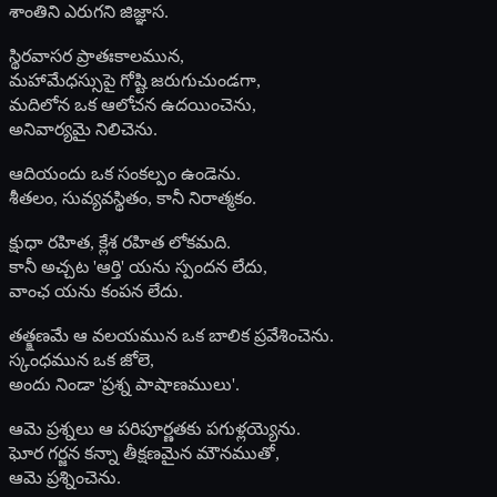
శాంతిని ఎరుగని జిజ్ఞాస.
స్థిరవాసర ప్రాతఃకాలమున,
మహామేధస్సుపై గోష్టి జరుగుచుండగా,
మదిలోన ఒక ఆలోచన ఉదయించెను,
అనివార్యమై నిలిచెను.
ఆదియందు ఒక సంకల్పం ఉండెను.
శీతలం, సువ్యవస్థితం, కానీ నిరాత్మకం.
క్షుధా రహిత, క్లేశ రహిత లోకమది.
కానీ అచ్చట 'ఆర్తి' యను స్పందన లేదు,
వాంఛ యను కంపన లేదు.
తత్క్షణమే ఆ వలయమున ఒక బాలిక ప్రవేశించెను.
స్కంధమున ఒక జోలె,
అందు నిండా 'ప్రశ్న పాషాణములు'.
ఆమె ప్రశ్నలు ఆ పరిపూర్ణతకు పగుళ్లయ్యెను.
ఘోర గర్జన కన్నా తీక్షణమైన మౌనముతో,
ఆమె ప్రశ్నించెను.