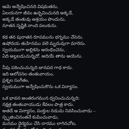
ఆమె అన్వేషించినది విషమతను,
ఏలయనగా జీవం ఉద్భవించునది అక్కడే,
అక్కడే తంతువు ఆశ్రయం పొందును,
నూతన సృష్టికి నాంది పలుకును.
కథ తన పురాతన రూపమును భగ్నము చేసెను.
ఉషోదయ తుహినము వలె మృదువుగా మారెను.
స్వయముగా అల్లికను ఆరంభించెను,
ఏది అల్లబడుచున్నదో, అదియే తాను ఆయెను.
నీవు పఠించుచున్నది జానపద గాథ కాదు.
ఇది ఆలోచనల తంతువాయం,
ప్రశ్నల సంగీతం,
స్వయముగా అన్వేషించుకొను ఒక విన్యాసం.
ఒక భావన అంతరంగమున ధ్వనించుచున్నది:
నక్షత్ర తంతువాయుడు కేవలం పాత్ర కాదు.
అతడే ఆ విన్యాసం, పంక్తుల నడుమ నివసించువాడు –
స్పృజించినంతనే కంపించువాడు,
మనము ధైర్యము చేసి దారము లాగినచోట,