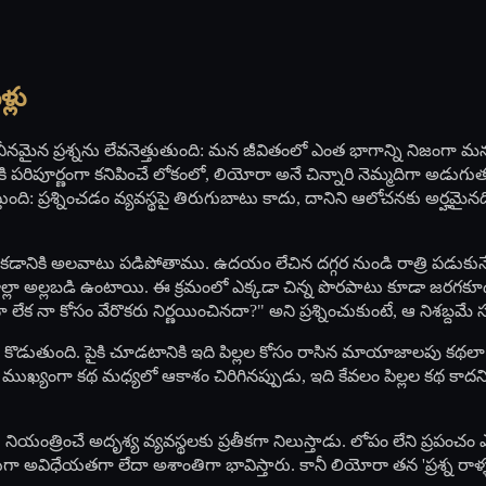
్లు
రాచీనమైన ప్రశ్నను లేవనెత్తుతుంది: మన జీవితంలో ఎంత భాగాన్ని నిజ
ైకి పరిపూర్ణంగా కనిపించే లోకంలో, లియోరా అనే చిన్నారి నెమ్మదిగా అడుగ
ిస్తుంది: ప్రశ్నించడం వ్యవస్థపై తిరుగుబాటు కాదు, దానిని ఆలోచనకు అర్
నికి అలవాటు పడిపోతాము. ఉదయం లేచిన దగ్గర నుండి రాత్రి పడుకునే వ
ారాల్లా అల్లబడి ఉంటాయి. ఈ క్రమంలో ఎక్కడా చిన్న పొరపాటు కూడా జరగకూ
లేక నా కోసం వేరొకరు నిర్ణయించినదా?" అని ప్రశ్నించుకుంటే, ఆ నిశబ్
్దలు కొడుతుంది. పైకి చూడటానికి ఇది పిల్లల కోసం రాసిన మాయాజాలపు కథలా అ
ద్దీ, ముఖ్యంగా కథ మధ్యలో ఆకాశం చిరిగినప్పుడు, ఇది కేవలం పిల్లల కథ కా
యంత్రించే అదృశ్య వ్యవస్థలకు ప్రతీకగా నిలుస్తాడు. లోపం లేని ప్రపం
విధేయతగా లేదా అశాంతిగా భావిస్తారు. కానీ లియోరా తన 'ప్రశ్న రాళ్ళత