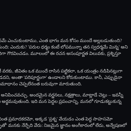
ంగా మనమే ఎంచుకుంటాము, ఎంత భాగం మన కోసం ముందే అల్లబడుతుంది?
ుతుంది: ఎందుకు? 'పరుల ధర్మం కంటే లోపమున్నా తన స్వధర్మమే మిన్న' అని
హమైనదిగా గౌరవించడం. మూలంలో ఈ రచన అసంపూర్ణత విలువకు, ప్రశ్నిస్తూ
రకు, జీవితం ఒక ముందే రాసిన పట్టికలా, ఒక యంత్రం నడిపినట్లుగా
డదని, అంతా 'పరిపూర్ణంగా' ఉండాలని కోరుకుంటాము. కానీ, ఎప్పుడైనా
దమే సమాధానం చెప్పలేనంత బరువుగా మారుతుంది.
నిపించవచ్చు. అందమైన వర్ణనలు, నక్షత్రాలు, మాట్లాడే చెట్లు – ఇవన్నీ
దని అర్థమవుతుంది. ఇది మన పెద్దల ప్రపంచాన్ని, మనలో గూడుకట్టుకున్న
చం ఎంత ప్రమాదకరమో, అక్కడ 'ప్రశ్న' వేయడం ఎంత పెద్ద సాహసమో
ో' మనకు నేర్పేది వేరు: నిజమైన జ్ఞానం అంగీకారంలో లేదు, అన్వేషణలో