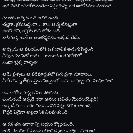
అది వదిలించుకోలేనంతగా పట్టుకున్న ఒక ఆలోచనగా మారింది.
మొదట అక్కడ ఒక అల్లిక ఉంది.
చల్లగా, క్రమబద్ధంగా… కానీ ఆత్మ లేనట్లుగా.
ఆకలి లేని, కష్టమే లేని లోకం అది.
కానీ 'ఆర్తి' అనే ఆ అంతర్మధనం అక్కడ లేదు.
అప్పుడు ఆ వలయంలోకి ఒక బాలిక అడుగుపెట్టింది.
వీపున సంచితో కాదు… భుజాన ఒక 'జోలె'తో…
నిండా 'ప్రశ్న రాళ్ళతో'.
ఆమె ప్రశ్నలు ఆ పరిపూర్ణతలో పగుళ్లుగా మారాయి.
ఏ కేక కన్నా తీక్షణమైన నిశబ్దంతో ఆమె ఆ ప్రశ్నలను సంధించింది.
ఆమె లోటుపాట్ల కోసం వెతికింది,
ఎందుకంటే అక్కడే కదా అసలు జీవితం మొదలయ్యేది!
అక్కడే కదా దారం నిలవడానికి పట్టు దొరుకుతుంది,
కొత్తది ఏదైనా అల్లడానికి వీలవుతుంది.
ఆ కథ తన ఆకారాన్ని బద్దలు కొట్టుకుంది.
తొలి వెలుగులో మంచు బిందువులా మెత్తగా మారింది.