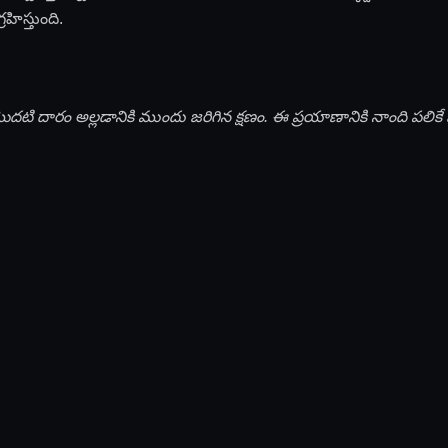
ిస్తుంది.
 దారం అల్లడానికి ముందు జరిగిన క్షణం. ఈ ప్రయాణానికి నాంది పలికే