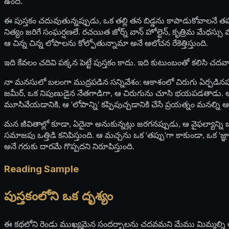
ఉంది.
ఈ పుస్తకం చదువుతున్నప్పుడు, ఒక తల్లి తన బిడ్డను కాపాడుకోవాలనే త
నిత్యం జరిగే సంఘర్షణలే. రచయిత జోర్న్ వాన్ హోల్టెన్, కృత్రిమ మేధ
ఆ చిన్న చిన్న లోపాలను కోల్పోతున్నామా అనే ఆలోచన రేకెత్తిస్తుంది.
ఇది కేవలం చదివి పక్కన పెట్టే పుస్తకం కాదు. ఇది కుటుంబంతో కలిసి చదవాల
నా మనసులో బలంగా ముద్రపడిన సన్నివేశం: ఆకాశంలో చిరుగు ఏర్పడినప్పుడ
జమీర్, ఒక నిపుణుడైన నేతగాడిగా, ఆ చిరుగును చూసి భయపడతాడు. అద
మూసివేయడానికి, ఆ 'లోపాన్ని' కప్పిపుచ్చడానికి చేసే ప్రయత్నం మనల్ని ఆ
మన జీవితాల్లో కూడా, ఏదైనా అనుకున్నట్లు జరగనప్పుడు, ఆ వైఫల్యాన్న
సమాజపు ఒత్తిడి కనిపిస్తుంది. ఆ మచ్చను ఒక 'తప్పు'గా కాకుండా, ఒక '
అనే గరుకు దారమే గొప్పదని నిరూపిస్తుంది.
Reading Sample
పుస్తకంలోని ఒక దృశ్యం
ఈ కథలోని రెండు ముఖ్యమైన సందర్భాలను చదవమని మేము మిమ్మల్ని ఆహ్వ