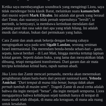
Ketika saya membayangkan soundtrack yang mengiringi Liora, saya
tidak mendengar biola klasik Barat, melainkan suara
kamancheh
dari musisi seperti
Mark Eliyahu
. Ini adalah alat gesek yang berasal
dari Timur, dan suaranya tidak pernah sepenuhnya "bersih"; ia
merintih, ia bernyanyi, ia membawa kerinduan mendalam dari
padang pasir dan rasa sakit dari apa yang telah hilang. Ini adalah
musik dari retakan, bukan dari permukaan yang halus.
Cara Zamir dan anak-anak bekerja dengan benang cahaya
mengingatkan saya pada seni
Sigalit Landau
, seorang seniman
Israel internasional. Dia merendam benda-benda sehari-hari – gaun,
sepatu, kawat berduri – di Laut Mati, hingga mereka tertutup lapisan
kristal garam. Seperti dalam buku, yang lama dan menyakitkan tidak
dibuang, tetapi mengalami transformasi. Dari garam dan air mata
tercipta keindahan kristal baru, rapuh namun abadi.
Jika Liora dan Zamir mencari pemandu, mereka akan menemukan
penghiburan dalam baris-baris dari penyair nasional kami,
Yehuda
Amichai
:
"Dari tempat di mana kita benar, bunga tidak akan
pernah tumbuh di musim semi"
. Tragedi Zamir di awal cerita adalah
bahwa dia ingin menjadi "benar", dia ingin menjadi sempurna. Liora
mengajarinya bahwa kehidupan sejati tumbuh hanya di tempat di
mana tanah telah dibajak, di mana ada keraguan, di mana ada ruang
untuk kesalahan.