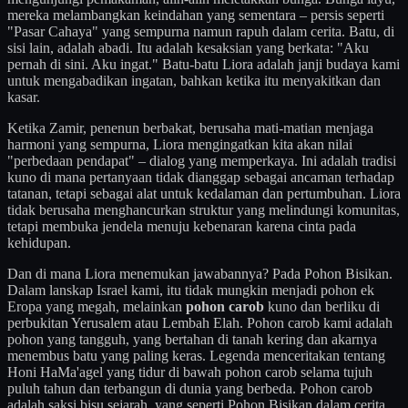
mereka melambangkan keindahan yang sementara – persis seperti
"Pasar Cahaya" yang sempurna namun rapuh dalam cerita. Batu, di
sisi lain, adalah abadi. Itu adalah kesaksian yang berkata: "Aku
pernah di sini. Aku ingat." Batu-batu Liora adalah janji budaya kami
untuk mengabadikan ingatan, bahkan ketika itu menyakitkan dan
kasar.
Ketika Zamir, penenun berbakat, berusaha mati-matian menjaga
harmoni yang sempurna, Liora mengingatkan kita akan nilai
"perbedaan pendapat" – dialog yang memperkaya. Ini adalah tradisi
kuno di mana pertanyaan tidak dianggap sebagai ancaman terhadap
tatanan, tetapi sebagai alat untuk kedalaman dan pertumbuhan. Liora
tidak berusaha menghancurkan struktur yang melindungi komunitas,
tetapi membuka jendela menuju kebenaran karena cinta pada
kehidupan.
Dan di mana Liora menemukan jawabannya? Pada Pohon Bisikan.
Dalam lanskap Israel kami, itu tidak mungkin menjadi pohon ek
Eropa yang megah, melainkan
pohon carob
kuno dan berliku di
perbukitan Yerusalem atau Lembah Elah. Pohon carob kami adalah
pohon yang tangguh, yang bertahan di tanah kering dan akarnya
menembus batu yang paling keras. Legenda menceritakan tentang
Honi HaMa'agel yang tidur di bawah pohon carob selama tujuh
puluh tahun dan terbangun di dunia yang berbeda. Pohon carob
adalah saksi bisu sejarah, yang seperti Pohon Bisikan dalam cerita,