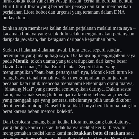
hiruk-pikuk kota yang menyusup masuk, cerita ini berubah bentuk.
Huruf-huruf Ibrani yang berbentuk persegi dan kuno memberikan
perjalanan Liora bobot dan urgensi yang tertanam dalam DNA
budaya kami.
Izinkan saya membawa kalian dalam perjalanan melalui mata saya –
kacamata budaya yang sejak dulu selalu mengutamakan pertanyaan
daripada jawaban, dan keraguan daripada kepatuhan buta.
Sudah di halaman-halaman awal, Liora terasa seperti saudara
perempuan yang hilang bagi saya. Dia langsung mengingatkan saya
pada
Momik
, tokoh utama yang tak terlupakan dari karya besar
David Grossman, "Lihat Entri: Cinta". Seperti Liora yang
mengumpulkan "batu-batu pertanyaan"-nya, Momik kecil turun ke
ruang bawah tanah rumahnya dan mengumpulkan petunjuk dan
pecahan kata untuk mencoba memahami keheningan orang tuanya,
"binatang Nazi" yang mereka sembunyikan darinya. Dalam sastra
kami, anak-anak sering kali menjadi arkeolog kebenaran; mereka
yang menggali apa yang generasi sebelumnya pilih untuk dikubur
demi bertahan hidup. Ransel Liora tidak hanya berat karena batu; itu
berat karena beban memori kolektif.
Dan berbicara tentang batu: ketika Liora memegang batu-batunya
yang dingin, kami di Israel tidak hanya melihat kerikil biasa. Ini
menggemakan tradisi kuno kami
meletakkan batu di makam
saat
mengunjungi pemakaman, alih-alih meletakkan bunga. Bunga layu,