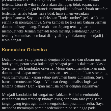
tertentu Liora di wilayah Asia akan dianggap tidak sopan, atau
ketika seorang kolega Prancis menunjukkan bahwa sebuah metafora
terdengar terlalu teknis, saya tidak hanya menyesuaikan
terjemahannya. Saya merefleksikan "kode sumber" (teks asli) dan
sering kali mengubahnya. Saya kembali ke teks asli bahasa Jerman
dan menulisnya ulang. Pemahaman Jepang tentang harmoni
membuat teks Jerman menjadi lebih matang. Pandangan Afrika
tentang komunitas membuat dialog-dialog di dalamnya menjadi jauh
lebih hangat.
Konduktor Orkestra
Dalam konser yang gemuruh dengan 50 bahasa dan ribuan nuansa
budaya ini, peran saya bukan lagi sebagai penulis dalam arti klasik.
Saya menjadi konduktor orkestra. Mesin dapat menghasilkan nada,
dan manusia dapat memiliki perasaan – tetapi dibutuhkan seseorang
yang memutuskan kapan setiap instrumen harus dimainkan. Saya
harus memutuskan: Kapan AI benar dengan analisis logisnya
tentang bahasa? Dan kapan manusia benar dengan intuisinya?
Menjadi konduktor ini sangat melelahkan. Hal ini membutuhkan
kerendahan hati terhadap budaya asing dan pada saat yang sama
tangan yang tegas agar tidak mengaburkan pesan inti cerita. Saya
mencoba memimpin partitur sedemikian rupa sehingga pada