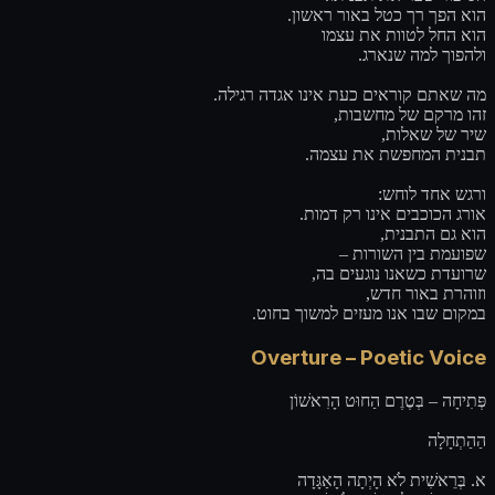
הוא הפך רך כטל באור ראשון.
הוא החל לטוות את עצמו
ולהפוך למה שנארג.
מה שאתם קוראים כעת אינו אגדה רגילה.
זהו מרקם של מחשבות,
שיר של שאלות,
תבנית המחפשת את עצמה.
ורגש אחד לוחש:
אורג הכוכבים אינו רק דמות.
הוא גם התבנית,
שפועמת בין השורות –
שרועדת כשאנו נוגעים בה,
וזוהרת באור חדש,
במקום שבו אנו מעזים למשוך בחוט.
Overture – Poetic Voice
פְּתִיחָה – בְּטֶרֶם הַחוּט הָרִאשׁוֹן
הַהַתְחָלָה
א. בְּרֵאשִׁית לֹא הָיְתָה הָאַגָּדָה