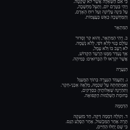
כִּי אִם הַשְּׁאֵלָה אֲשֶׁר לֹא שָׁקְטָה.
וַיְהִי בְּטֶרֶם יוֹם, וַתַּעַל מַחְשָׁבָה,
עַל בִּינָה עֶלְיוֹנָה וְעַל רוּחַ הָאָדָם,
וְהַמַּחְשָׁבָה כְּאֵשׁ בַּעֲצָמוֹת.
הַמִּתְאָר
ב. וַיְהִי הַמִּתְאָר, וְהוּא קַר וְסָדוּר
עוֹלָם בָּנוּי לְלֹא דֹּפִי, לְלֹא נְשָׁמָה.
לֹא רָעָב בּוֹ וְלֹא עָמָל,
אַךְ נֶעְדַּר מִמֶּנּוּ הָרַעַד הַקָּדוֹשׁ,
אֲשֶׁר יִקְרְאוּ לוֹ הַבְּרוּאִים: כְּמִיהָה.
הַנַּעֲרָה
ג. וַתַּעֲמֹד הַנַּעֲרָה בְּתוֹךְ הַמַּעְגָּל
וְאַמְתַּחְתָּהּ עַל שִׁכְמָהּ, מְלֵאֻה אַבְנֵי-חֵקֶר.
וַתִּהְיֶינָה שְׁאֵלוֹתֶיהָ כִּסְדָקִים,
בְּחומַת הַשְּׁלֵמוּת הַקְּפוּאָה.
הַדְּמָמָה
ד. וְקוֹלָהּ דְּמָמָה דַּקָּה, חַד מִזְּעָקָה
תָּרָה אַחַר הַמִּכְשׁוֹל, אַחַר הַסֶּלַע הַגַּס.
כִּי שָׁם יָחֵלּוּ הַחַיִּים,