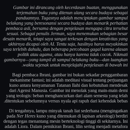
Gambar ini dirancang oleh kecerdasan buatan, menggunakan
terjemahan buku yang ditenun ulang secara budaya sebagai
panduannya. Tugasnya adalah menciptakan gambar sampul
belakang yang beresonansi secara budaya dan menarik perhatian
pembaca asli, bersama dengan penjelasan mengapa citra tersebut
sesuai. Sebagai penulis Jerman, saya menemukan sebagian besar
desain menarik, tetapi saya sangat terkesan dengan kreativitas yang
akhirnya dicapai oleh AI. Tentu saja, hasilnya harus meyakinkan
saya terlebih dahulu, dan beberapa percobaan gagal karena alasan
politik atau agama, atau hanya karena tidak cocok. Nikmati
gambarnya—yang tampil di sampul belakang buku—dan luangkan
waktu sejenak untuk menjelajahi penjelasan di bawah ini.
Bagi pembaca Ibrani, gambar ini bukan sekadar penggambaran
mekanisme fantasi; ini adalah meditasi visual tentang perjuangan
kuno antara kenyamanan Tatanan Ilahi dan kebutuhan mendesak
dari Agensi Manusia. Gambar ini menolak yang main-main demi
yang teologis: beban menghancurkan dari alam semesta yang telah
ditentukan sebelumnya versus nyala api rapuh dari kehendak bebas.
Di tengahnya, lampu minyak tanah liat sederhana (mengingatkan
pada
Ner Heres
kuno yang ditemukan di lapisan arkeologi) berdiri
dengan tegas menantang mesin berteknologi tinggi di sekitarnya. Ini
adalah Liora. Dalam pemikiran Ibrani, lilin sering menjadi metafora