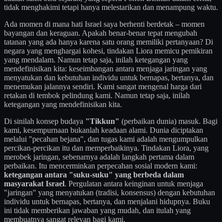
tidak menghakimi tetapi hanya melestarikan dan menampung waktu.
Ada momen di mana hati Israel saya berhenti berdetak – momen
bayangan dan keraguan. Apakah benar-benar tepat mengubah
tatanan yang ada hanya karena satu orang memiliki pertanyaan? Di
negara yang menghargai kohesi, tindakan Liora memicu pemikiran
yang mendalam. Namun tetap saja, inilah ketegangan yang
mendefinisikan kita: keseimbangan antara menjaga jaringan yang
menyatukan dan kebutuhan individu untuk bernapas, bertanya, dan
menemukan jalannya sendiri. Kami sangat mengenal harga dari
retakan di tembok pelindung kami. Namun tetap saja, inilah
ketegangan yang mendefinisikan kita.
Di sinilah konsep budaya
"Tikkun"
(perbaikan dunia) masuk. Bagi
kami, kesempurnaan bukanlah keadaan alami. Dunia diciptakan
melalui "pecahan bejana", dan tugas kami adalah mengumpulkan
percikan-percikan itu dan memperbaikinya. Tindakan Liora, yang
merobek jaringan, sebenarnya adalah langkah pertama dalam
perbaikan. Itu mencerminkan perpecahan sosial modern kami:
ketegangan antara "suku-suku" yang berbeda dalam
masyarakat Israel
. Pergulatan antara keinginan untuk menjaga
"jaringan" yang menyatukan (tradisi, konsensus) dengan kebutuhan
individu untuk bernapas, bertanya, dan menjalani hidupnya. Buku
ini tidak memberikan jawaban yang mudah, dan itulah yang
membuatnya sangat relevan bagi kami.