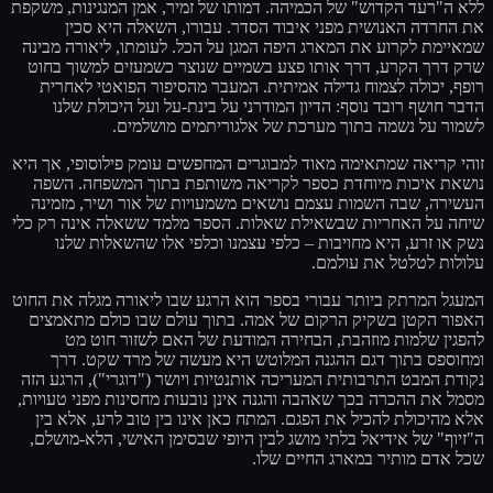
ללא ה"רעד הקדוש" של הכמיהה. דמותו של זמיר, אמן המנגינות, משקפת
את החרדה האנושית מפני איבוד הסדר. עבורו, השאלה היא סכין
שמאיימת לקרוע את המארג היפה המגן על הכל. לעומתו, ליאורה מבינה
שרק דרך הקרע, דרך אותו פצע בשמיים שנוצר כשמעזים למשוך בחוט
רופף, יכולה לצמוח גדילה אמיתית. המעבר מהסיפור הפואטי לאחרית
הדבר חושף רובד נוסף: הדיון המודרני על בינת-על ועל היכולת שלנו
לשמור על נשמה בתוך מערכת של אלגוריתמים מושלמים.
זוהי קריאה שמתאימה מאוד למבוגרים המחפשים עומק פילוסופי, אך היא
נושאת איכות מיוחדת כספר לקריאה משותפת בתוך המשפחה. השפה
העשירה, שבה השמות עצמם נושאים משמעויות של אור ושיר, מזמינה
שיחה על האחריות שבשאילת שאלות. הספר מלמד ששאלה אינה רק כלי
נשק או זרע, היא מחויבות – כלפי עצמנו וכלפי אלו שהשאלות שלנו
עלולות לטלטל את עולמם.
המעגל המרתק ביותר עבורי בספר הוא הרגע שבו ליאורה מגלה את החוט
האפור הקטן בשקיק הרקום של אמה. בתוך עולם שבו כולם מתאמצים
להפגין שלמות מוזהבת, הבחירה המודעת של האם לשזור חוט מט
ומחוספס בתוך דגם ההגנה המלוטש היא מעשה של מרד שקט. דרך
נקודת המבט התרבותית המעריכה אותנטיות ויושר ("דוגרי"), הרגע הזה
מסמל את ההכרה בכך שאהבה והגנה אינן נובעות מחסינות מפני טעויות,
אלא מהיכולת להכיל את הפגם. המתח כאן אינו בין טוב לרע, אלא בין
ה"זיוף" של אידיאל בלתי מושג לבין היופי שבסימן האישי, הלא-מושלם,
שכל אדם מותיר במארג החיים שלו.