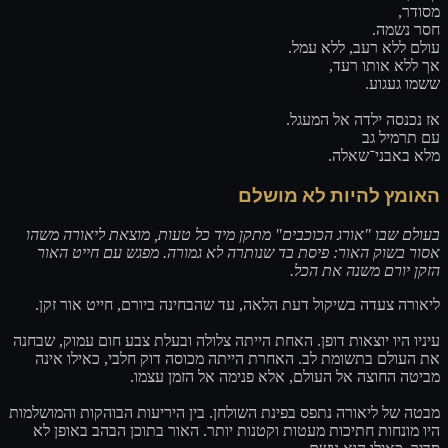
מסודר,
חסר נשמה.
עולם ללא רעב, ללא עמל.
אך ללא אותו רעד,
ששמו געגוע.
אז נכנסה ילדה אל המעגל.
עם תרמיל גב
מלא באבני־שאלה.
האומץ להיות לא מושלם
בעולם שבו "אורג הכוכבים" מתקן מיד כל טעות, מוצאת ליאורה משהו
אסור בשוק האור: פיסת בד שנותרה לא גמורה. מפגש עם חייט האור
הזקן יורם משנה את הכל.
ליאורה צעדה בשיקול דעת הלאה, עד שהבחינה ביורם, חייט אור זקן.
עיניו היו יוצאות דופן. האחת הייתה צלולה ובעלת צבע חום עמוק, שבחנה
את העולם בתשומת לב. האחרת הייתה מכוסה דוק חלבי, כאילו אינה
מביטה החוצה אל העולם, אלא פנימה אל הזמן עצמו.
מבטה של ליאורה נתפס בפינת השולחן. בין היריעות הבוהקות והמושלמות
היו מונחות חתיכות מעטות וקטנות יותר. האור בתוכן הבהב באופן לא