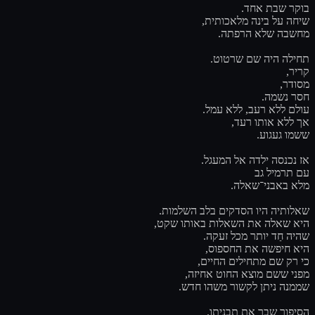
בוקר שבת אחד.
שיחה על בינה מלאכותית,
מחשבה שלא הרפתה.
תחילה היה שם שרטוט.
קריר,
מסודר,
חסר נשמה.
עולם ללא רעב, ללא עמל.
אך ללא אותו רעד,
ששמו געגוע.
אז נכנסה ילדה אל המעגל.
עם תרמיל גב
מלא באבני־שאלה.
שאלותיה היו הסדקים בלב השלמות.
היא שאלה את השאלות באותו שקט,
שהיה חַד יותר מכל זעקה.
היא חיפשה את החספוס,
כי רק שם מתחילים החיים,
מפני ששם מוצא החוט אחיזה,
שממנה ניתן לקשור משהו חדש.
הסיפור שבר את תבניתו.