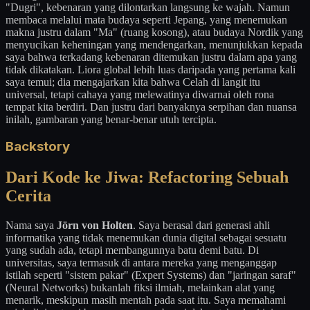
"Dugri", kebenaran yang dilontarkan langsung ke wajah. Namun
membaca melalui mata budaya seperti Jepang, yang menemukan
makna justru dalam "Ma" (ruang kosong), atau budaya Nordik yang
menyucikan keheningan yang mendengarkan, menunjukkan kepada
saya bahwa terkadang kebenaran ditemukan justru dalam apa yang
tidak dikatakan. Liora global lebih luas daripada yang pertama kali
saya temui; dia mengajarkan kita bahwa Celah di langit itu
universal, tetapi cahaya yang melewatinya diwarnai oleh rona
tempat kita berdiri. Dan justru dari banyaknya serpihan dan nuansa
inilah, gambaran yang benar-benar utuh tercipta.
Backstory
Dari Kode ke Jiwa: Refactoring Sebuah
Cerita
Nama saya
Jörn von Holten
. Saya berasal dari generasi ahli
informatika yang tidak menemukan dunia digital sebagai sesuatu
yang sudah ada, tetapi membangunnya batu demi batu. Di
universitas, saya termasuk di antara mereka yang menganggap
istilah seperti "sistem pakar" (Expert Systems) dan "jaringan saraf"
(Neural Networks) bukanlah fiksi ilmiah, melainkan alat yang
menarik, meskipun masih mentah pada saat itu. Saya memahami