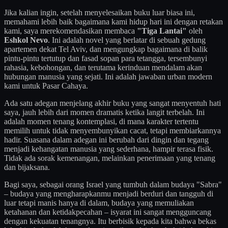
Jika kalian ingin, setelah menyelesaikan buku luar biasa ini,
memahami lebih baik bagaimana kami hidup hari ini dengan retakan
kami, saya merekomendasikan membaca
"Tiga Lantai"
oleh
Eshkol Nevo
. Ini adalah novel yang berlatar di sebuah gedung
apartemen dekat Tel Aviv, dan mengungkap bagaimana di balik
pintu-pintu tertutup dan fasad sopan para tetangga, tersembunyi
rahasia, kebohongan, dan terutama kerinduan mendalam akan
hubungan manusia yang sejati. Ini adalah jawaban urban modern
kami untuk Pasar Cahaya.
Ada satu adegan menjelang akhir buku yang sangat menyentuh hati
saya, jauh lebih dari momen dramatis ketika langit terbelah. Ini
adalah momen tenang kontemplasi, di mana karakter tertentu
memilih untuk tidak menyembunyikan cacat, tetapi membiarkannya
hadir. Suasana dalam adegan ini berubah dari dingin dan tegang
menjadi kehangatan manusia yang sederhana, hampir terasa fisik.
Tidak ada sorak kemenangan, melainkan penerimaan yang tenang
dan bijaksana.
Bagi saya, sebagai orang Israel yang tumbuh dalam budaya "Sabra"
– budaya yang mengharapkanmu menjadi berduri dan tangguh di
luar tetapi manis hanya di dalam, budaya yang memuliakan
ketahanan dan ketidakpecahan – isyarat ini sangat mengguncang
dengan kekuatan tenangnya. Itu berbisik kepada kita bahwa bekas