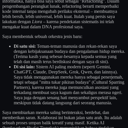
informatika, hanya bisa saya sebut sebagai "Refactoring". Dalam
pengembangan perangkat lunak, refactoring berarti memperbaiki
kode internal tanpa mengubah perilaku eksternal – membuatnya
lebih bersih, lebih universal, lebih kuat. Itulah yang persis saya
lakukan dengan
Liora
– karena pendekatan sistematis ini telah
mengakar kuat dalam DNA profesional saya.
Saya membentuk sebuah orkestra jenis baru:
Di satu sisi:
Teman-teman manusia dan rekan-rekan saya
dengan kebijaksanaan budaya dan pengalaman hidup mereka.
(Terima kasih yang sebesar-besarnya kepada semua yang
telah dan masih terus berdiskusi dengan saya di sini).
Di sisi lain:
Sistem AI paling modern (seperti Gemini,
ChatGPT, Claude, DeepSeek, Grok, Qwen, dan lainnya).
Saya tidak menggunakan mereka hanya sebagai penerjemah,
tetapi sebagai "mitra tukar pikiran budaya" (Cultural Sparring
Partners), karena mereka juga memunculkan asosiasi yang
terkadang membuat saya kagum dan sekaligus merasa ngeri.
Saya juga dengan senang hati menyambut perspektif lain,
meskipun tidak datang langsung dari seorang manusia.
Saya membiarkan mereka saling berinteraksi, berdebat, dan
memberikan saran. Kolaborasi ini bukan jalan satu arah. Itu adalah
sebuah proses umpan balik kreatif yang masif. Ketika AI
(berdasarkan filsafat Tiongkok) menunjukkan bahwa tindakan