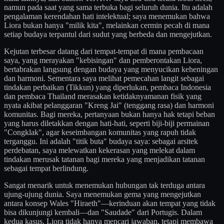
namun pada saat yang sama terbuka bagi seluruh dunia. Itu adalah
pengalaman kerendahan hati intelektual; saya menemukan bahwa
Liora bukan hanya "milik kita", melainkan cermin pecah di mana
setiap budaya terpantul dari sudut yang berbeda dan mengejutkan.
Kejutan terbesar datang dari tempat-tempat di mana pembacaan
saya, yang merayakan "kebisingan" dan pemberontakan Liora,
bertabrakan langsung dengan budaya yang menyucikan keheningan
dan harmoni. Sementara saya melihat pemecahan langit sebagai
tindakan perbaikan (Tikkun) yang diperlukan, pembaca Indonesia
dan pembaca Thailand merasakan ketidaknyamanan fisik yang
nyata akibat pelanggaran "Kreng Jai" (tenggang rasa) dan harmoni
komunitas. Bagi mereka, pertanyaan bukan hanya hak tetapi beban
yang harus diletakkan dengan hati-hati, seperti biji-biji permainan
"Congklak", agar keseimbangan komunitas yang rapuh tidak
terganggu. Ini adalah "titik buta" budaya saya: sebagai arsitek
perdebatan, saya melewatkan kekerasan yang melekat dalam
tindakan merusak tatanan bagi mereka yang menjadikan tatanan
sebagai tempat berlindung.
Sangat menarik untuk menemukan hubungan tak terduga antara
ujung-ujung dunia. Saya menemukan gema yang mengejutkan
antara konsep Wales "Hiraeth"—kerinduan akan tempat yang tidak
bisa dikunjungi kembali—dan "Saudade" dari Portugis. Dalam
kedua kasus, Liora tidak hanya mencari jawaban, tetapi membawa