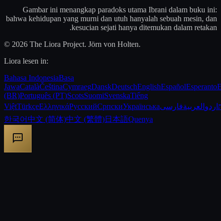
Gambar ini menangkap paradoks utama Ibrani dalam buku ini:
bahwa kehidupan yang murni dan utuh hanyalah sebuah mesin, dan
kesucian sejati hanya ditemukan dalam retakan.
© 2026 The Liora Project. Jörn von Holten.
Liora lesen in:
Bahasa Indonesia
Basa
Jawa
Català
Čeština
Cymraeg
Dansk
Deutsch
English
Español
Esperanto
E
(BR)
Português (PT)
Scots
Suomi
Svenska
Tiếng
Việt
Türkçe
Ελληνικά
Русский
Српски
Українська
فارسی
العربية
اردو
한국어
中文 (简体)
中文 (繁體)
日本語
Quenya