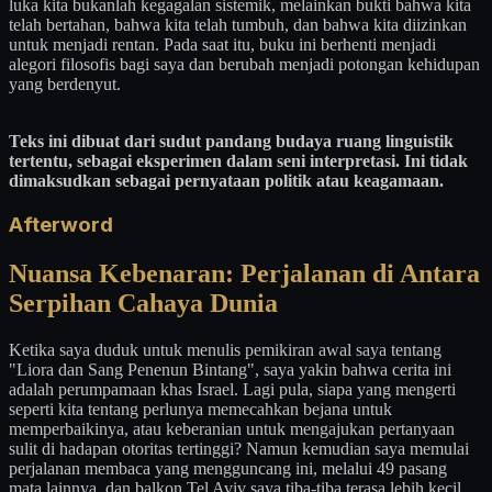
luka kita bukanlah kegagalan sistemik, melainkan bukti bahwa kita
telah bertahan, bahwa kita telah tumbuh, dan bahwa kita diizinkan
untuk menjadi rentan. Pada saat itu, buku ini berhenti menjadi
alegori filosofis bagi saya dan berubah menjadi potongan kehidupan
yang berdenyut.
Teks ini dibuat dari sudut pandang budaya ruang linguistik
tertentu, sebagai eksperimen dalam seni interpretasi. Ini tidak
dimaksudkan sebagai pernyataan politik atau keagamaan.
Afterword
Nuansa Kebenaran: Perjalanan di Antara
Serpihan Cahaya Dunia
Ketika saya duduk untuk menulis pemikiran awal saya tentang
"Liora dan Sang Penenun Bintang", saya yakin bahwa cerita ini
adalah perumpamaan khas Israel. Lagi pula, siapa yang mengerti
seperti kita tentang perlunya memecahkan bejana untuk
memperbaikinya, atau keberanian untuk mengajukan pertanyaan
sulit di hadapan otoritas tertinggi? Namun kemudian saya memulai
perjalanan membaca yang mengguncang ini, melalui 49 pasang
mata lainnya, dan balkon Tel Aviv saya tiba-tiba terasa lebih kecil,