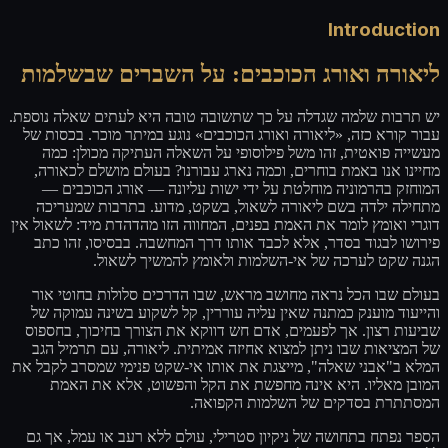
Introduction
ליאורה ואורג הכוכבים: על השברים שבשלמות
יש תרבות שלמה שגדלה על כך שתשובה טובה היא לעתים שאלה נוספת.
עבור קורא כזה, «ליאורה ואורג הכוכבים» נוגע במיתר מוכר. בכסות של
מעשייה פואטית, זהו משל פילוסופי על השאלה העתיקה מכולן: כמה
מחיינו אנו באמת בוחרים, וכמה נארג עבורנו? בעולם מושלם לכאורה,
המוחזק בהרמוניה מוחלטת על ידי ישות עליונה — אורג הכוכבים —
מתחילה ילדה בשם ליאורה לשאול, בשקט, מדוע. בתרבות שמעריכה
דוגרי ואומץ לומר את האמת בפנים, המחווה הזו מהדהדת מיד: לשאול אין
פירושו לבגוד בסדר, אלא לכבד אותו דרך המחשבה. בבסיסו, זהו כתב
הגנה שקט לערכה של אי-השלמות ולאומץ להמשיך לשאול.
בעולם שבו הכל נראה מחושב מראש, שבו הדרכים סלולות בחוטי אור
והייעוד מוענק כמתנה שאין עליה עוררין, קל לשקוע בשינה עמוקה של
שביעות רצון. אך לפעמים, אדם חש דווקא את הצורך בחיכוך, בחספוס
של המציאות שבו ניתן למצוא אחיזה אמיתית. ליאורה, עם תרמיל הגב
המלא ב"אבני שאלה", מייצגת את אותו אי-שקט פנימי שמסרב לקבל את
המובן מאליו. היא אינה מחפשת את הקל והפשוט, אלא את האמת
המסתתרת בסדקים של השלמות הקפואה.
הספר נפתח בתחושה של ניקיון סטרילי, עולם ללא רעב או עמל, אך גם