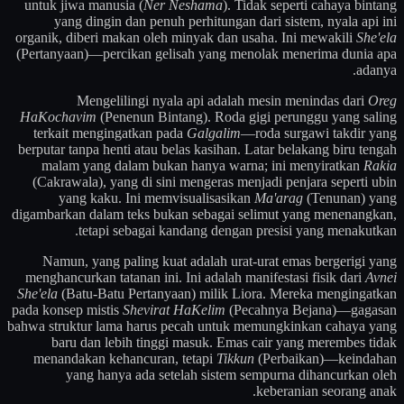
untuk jiwa manusia (
Ner Neshama
). Tidak seperti cahaya bintang
yang dingin dan penuh perhitungan dari sistem, nyala api ini
organik, diberi makan oleh minyak dan usaha. Ini mewakili
She'ela
(Pertanyaan)—percikan gelisah yang menolak menerima dunia apa
adanya.
Mengelilingi nyala api adalah mesin menindas dari
Oreg
HaKochavim
(Penenun Bintang). Roda gigi perunggu yang saling
terkait mengingatkan pada
Galgalim
—roda surgawi takdir yang
berputar tanpa henti atau belas kasihan. Latar belakang biru tengah
malam yang dalam bukan hanya warna; ini menyiratkan
Rakia
(Cakrawala), yang di sini mengeras menjadi penjara seperti ubin
yang kaku. Ini memvisualisasikan
Ma'arag
(Tenunan) yang
digambarkan dalam teks bukan sebagai selimut yang menenangkan,
tetapi sebagai kandang dengan presisi yang menakutkan.
Namun, yang paling kuat adalah urat-urat emas bergerigi yang
menghancurkan tatanan ini. Ini adalah manifestasi fisik dari
Avnei
She'ela
(Batu-Batu Pertanyaan) milik Liora. Mereka mengingatkan
pada konsep mistis
Shevirat HaKelim
(Pecahnya Bejana)—gagasan
bahwa struktur lama harus pecah untuk memungkinkan cahaya yang
baru dan lebih tinggi masuk. Emas cair yang merembes tidak
menandakan kehancuran, tetapi
Tikkun
(Perbaikan)—keindahan
yang hanya ada setelah sistem sempurna dihancurkan oleh
keberanian seorang anak.