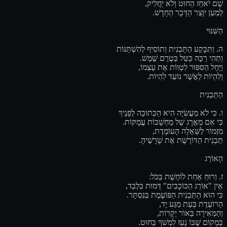
שָׁם יֹאחַז הַחוּט וְלֹא יַחֲלִיק,
לְמַעַן יִוָּצֵר הַדָּבָר הַחָדָשׁ.
הַשִּׁנּוּי
ה. וַתִּבָּקַע הַתַּבְנִית וְתוֹסִיף לְהִשְׁתַּנּוֹת
וַתְּהִי רַכָּה כַּטַּל בְּטֶרֶם שֶׁמֶשׁ.
וַיָּחֶל הַסִּפּוּר לִטְווֹת אֶת עַצְמוֹ,
וְלִהְיוֹת לַאֲשֶׁר נוֹעַד לִהְיוֹת.
הַתַּבְנִית
ו. כִּי לֹא מַעֲשִׂיָּה הִיא הַכְּתוּבָה לְפָנֶיךָ
כִּי אִם מַאֲרָג שֶׁל מַחְשָׁבוֹת עֲמֻקּוֹת.
מִזְמוֹר לַשְּׁאֵלָה הָעוֹמֶדֶת,
תַּבְנִית הַדּוֹרֶשֶׁת אֶת שָׁרָשֶׁיהָ.
הָאוֹרֵג
ז. וְרוּחַ אַחַת לוֹחֶשֶׁת בַּכֹּל:
אֵין "אוֹרֵג הַכּוֹכָבִים" דְּמוּת בִּלְבַד,
כִּי הוּא הַתַּבְנִית הַפּוֹעֶמֶת בַּנִּסְתָּר.
הָרוֹעֶדֶת בְּעֵת מַגַּע יָד,
וְהַמְּאִירָה בְּאוֹר יְקָרוֹת,
בְּמָקוֹם שֶׁבּוֹ נָעֵז לִמְשֹׁךְ בַּחוּט.