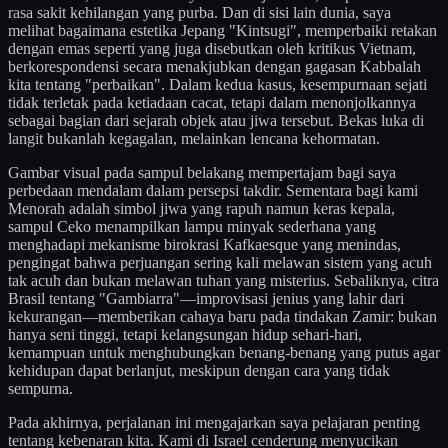
rasa sakit kehilangan yang purba. Dan di sisi lain dunia, saya
melihat bagaimana estetika Jepang "Kintsugi", memperbaiki retakan
dengan emas seperti yang juga disebutkan oleh kritikus Vietnam,
berkorespondensi secara menakjubkan dengan gagasan Kabbalah
kita tentang "perbaikan". Dalam kedua kasus, kesempurnaan sejati
tidak terletak pada ketiadaan cacat, tetapi dalam menonjolkannya
sebagai bagian dari sejarah objek atau jiwa tersebut. Bekas luka di
langit bukanlah kegagalan, melainkan lencana kehormatan.
Gambar visual pada sampul belakang mempertajam bagi saya
perbedaan mendalam dalam persepsi takdir. Sementara bagi kami
Menorah adalah simbol jiwa yang rapuh namun keras kepala,
sampul Ceko menampilkan lampu minyak sederhana yang
menghadapi mekanisme birokrasi Kafkaesque yang menindas,
pengingat bahwa perjuangan sering kali melawan sistem yang acuh
tak acuh dan bukan melawan tuhan yang misterius. Sebaliknya, citra
Brasil tentang "Gambiarra"—improvisasi jenius yang lahir dari
kekurangan—memberikan cahaya baru pada tindakan Zamir: bukan
hanya seni tinggi, tetapi kelangsungan hidup sehari-hari,
kemampuan untuk menghubungkan benang-benang yang putus agar
kehidupan dapat berlanjut, meskipun dengan cara yang tidak
sempurna.
Pada akhirnya, perjalanan ini mengajarkan saya pelajaran penting
tentang kebenaran kita. Kami di Israel cenderung menyucikan