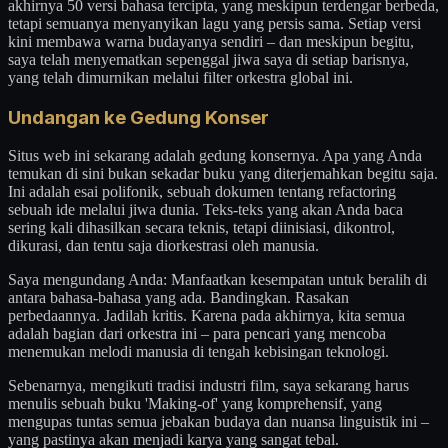
akhirnya 50 versi bahasa tercipta, yang meskipun terdengar berbeda,
tetapi semuanya menyanyikan lagu yang persis sama. Setiap versi
kini membawa warna budayanya sendiri – dan meskipun begitu,
saya telah menyematkan sepenggal jiwa saya di setiap barisnya,
yang telah dimurnikan melalui filter orkestra global ini.
Undangan ke Gedung Konser
Situs web ini sekarang adalah gedung konsernya. Apa yang Anda
temukan di sini bukan sekadar buku yang diterjemahkan begitu saja.
Ini adalah esai polifonik, sebuah dokumen tentang refactoring
sebuah ide melalui jiwa dunia. Teks-teks yang akan Anda baca
sering kali dihasilkan secara teknis, tetapi diinisiasi, dikontrol,
dikurasi, dan tentu saja diorkestrasi oleh manusia.
Saya mengundang Anda: Manfaatkan kesempatan untuk beralih di
antara bahasa-bahasa yang ada. Bandingkan. Rasakan
perbedaannya. Jadilah kritis. Karena pada akhirnya, kita semua
adalah bagian dari orkestra ini – para pencari yang mencoba
menemukan melodi manusia di tengah kebisingan teknologi.
Sebenarnya, mengikuti tradisi industri film, saya sekarang harus
menulis sebuah buku 'Making-of' yang komprehensif, yang
mengupas tuntas semua jebakan budaya dan nuansa linguistik ini –
yang pastinya akan menjadi karya yang sangat tebal.