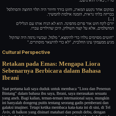
סדיר, כאילו הוא נושם.
במקום אחד נקטע המארג, וחוט בודד וחיוור היה תלוי החוצה והסתלסל
בבריזה בלתי נראית, הזמנה אילמת להמשיך.
[...]
יורם לקח חוט אור פרום מהפינה. הוא לא הניח אותו עם הגלילים
המושלמים, אלא על קצה השולחן, היכן שהילדים עברו.
"חוטים מסוימים נולדו כדי להימצא," מלמל, ועכשיו נדמה היה שהקול
מגיע ממעמקי עינו החלבית, "לא כדי להישאר מוסתרים."
Cultural Perspective
Retakan pada Emas: Mengapa Liora
Sebenarnya Berbicara dalam Bahasa
Ibrani
Saat pertama kali saya duduk untuk membaca "Liora dan Penenun
Bintang" dalam bahasa ibu saya, Ibrani, saya merasakan sesuatu
yang aneh. Bagi kalian, teman-teman internasional saya, mungkin
ini hanyalah dongeng puitis tentang seorang gadis pemberani dan
galaksi imajiner. Tetapi ketika membaca kata-kata ini di sini, di Tel
Aviv, di balkon yang disinari matahari dan penuh debu, dengan