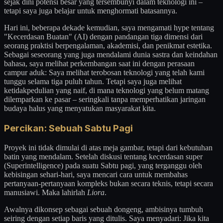
sejak dini potensi besar yang tersembunyi dalam teknologi ini –
tetapi saya juga belajar untuk menghormati batasannya.
Hari ini, beberapa dekade kemudian, saya mengamati hype tentang
"Kecerdasan Buatan" (AI) dengan pandangan tiga dimensi dari
seorang praktisi berpengalaman, akademisi, dan penikmat estetika.
Sebagai seseorang yang juga mendalami dunia sastra dan keindahan
bahasa, saya melihat perkembangan saat ini dengan perasaan
campur aduk: Saya melihat terobosan teknologi yang telah kami
tunggu selama tiga puluh tahun. Tetapi saya juga melihat
ketidakpedulian yang naif, di mana teknologi yang belum matang
dilemparkan ke pasar – seringkali tanpa memperhatikan jaringan
budaya halus yang menyatukan masyarakat kita.
Percikan: Sebuah Sabtu Pagi
Proyek ini tidak dimulai di atas meja gambar, tetapi dari kebutuhan
batin yang mendalam. Setelah diskusi tentang kecerdasan super
(Superintelligence) pada suatu Sabtu pagi, yang terganggu oleh
kebisingan sehari-hari, saya mencari cara untuk membahas
pertanyaan-pertanyaan kompleks bukan secara teknis, tetapi secara
manusiawi. Maka lahirlah
Liora
.
Awalnya dikonsep sebagai sebuah dongeng, ambisinya tumbuh
seiring dengan setiap baris yang ditulis. Saya menyadari: Jika kita