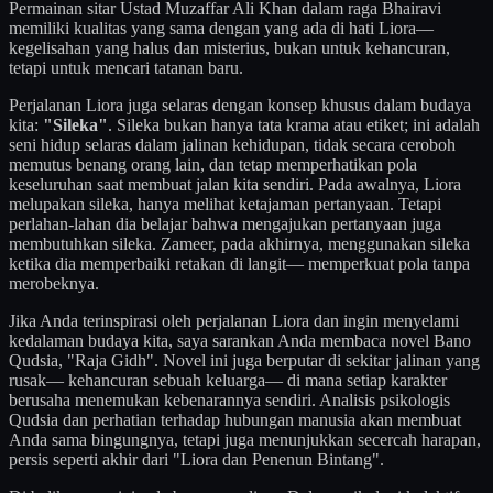
Permainan sitar Ustad Muzaffar Ali Khan dalam raga Bhairavi
memiliki kualitas yang sama dengan yang ada di hati Liora—
kegelisahan yang halus dan misterius, bukan untuk kehancuran,
tetapi untuk mencari tatanan baru.
Perjalanan Liora juga selaras dengan konsep khusus dalam budaya
kita:
"Sileka"
. Sileka bukan hanya tata krama atau etiket; ini adalah
seni hidup selaras dalam jalinan kehidupan, tidak secara ceroboh
memutus benang orang lain, dan tetap memperhatikan pola
keseluruhan saat membuat jalan kita sendiri. Pada awalnya, Liora
melupakan sileka, hanya melihat ketajaman pertanyaan. Tetapi
perlahan-lahan dia belajar bahwa mengajukan pertanyaan juga
membutuhkan sileka. Zameer, pada akhirnya, menggunakan sileka
ketika dia memperbaiki retakan di langit— memperkuat pola tanpa
merobeknya.
Jika Anda terinspirasi oleh perjalanan Liora dan ingin menyelami
kedalaman budaya kita, saya sarankan Anda membaca novel Bano
Qudsia, "Raja Gidh". Novel ini juga berputar di sekitar jalinan yang
rusak— kehancuran sebuah keluarga— di mana setiap karakter
berusaha menemukan kebenarannya sendiri. Analisis psikologis
Qudsia dan perhatian terhadap hubungan manusia akan membuat
Anda sama bingungnya, tetapi juga menunjukkan secercah harapan,
persis seperti akhir dari "Liora dan Penenun Bintang".