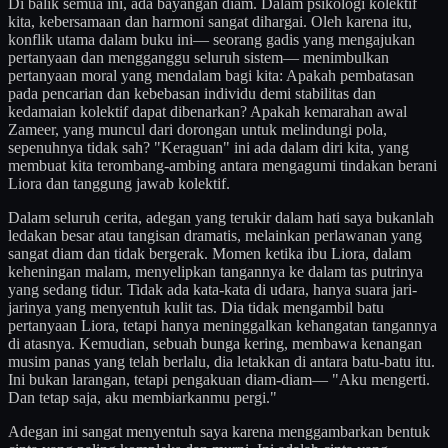
Di balik semua ini, ada bayangan diam. Dalam psikologi kolektif
kita, kebersamaan dan harmoni sangat dihargai. Oleh karena itu,
konflik utama dalam buku ini— seorang gadis yang mengajukan
pertanyaan dan mengganggu seluruh sistem— menimbulkan
pertanyaan moral yang mendalam bagi kita: Apakah pembatasan
pada pencarian dan kebebasan individu demi stabilitas dan
kedamaian kolektif dapat dibenarkan? Apakah kemarahan awal
Zameer, yang muncul dari dorongan untuk melindungi pola,
sepenuhnya tidak sah? "Keraguan" ini ada dalam diri kita, yang
membuat kita terombang-ambing antara mengagumi tindakan berani
Liora dan tanggung jawab kolektif.
Dalam seluruh cerita, adegan yang terukir dalam hati saya bukanlah
ledakan besar atau tangisan dramatis, melainkan perlawanan yang
sangat diam dan tidak bergerak. Momen ketika ibu Liora, dalam
keheningan malam, menyelipkan tangannya ke dalam tas putrinya
yang sedang tidur. Tidak ada kata-kata di udara, hanya suara jari-
jarinya yang menyentuh kulit tas. Dia tidak mengambil batu
pertanyaan Liora, tetapi hanya meninggalkan kehangatan tangannya
di atasnya. Kemudian, sebuah bunga kering, membawa kenangan
musim panas yang telah berlalu, dia letakkan di antara batu-batu itu.
Ini bukan larangan, tetapi pengakuan diam-diam— "Aku mengerti.
Dan tetap saja, aku membiarkanmu pergi."
Adegan ini sangat menyentuh saya karena menggambarkan bentuk