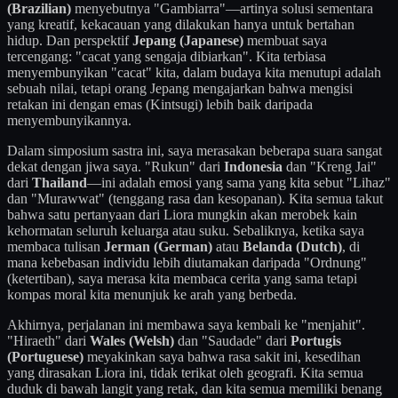
(Brazilian)
menyebutnya "Gambiarra"—artinya solusi sementara
yang kreatif, kekacauan yang dilakukan hanya untuk bertahan
hidup. Dan perspektif
Jepang (Japanese)
membuat saya
tercengang: "cacat yang sengaja dibiarkan". Kita terbiasa
menyembunyikan "cacat" kita, dalam budaya kita menutupi adalah
sebuah nilai, tetapi orang Jepang mengajarkan bahwa mengisi
retakan ini dengan emas (Kintsugi) lebih baik daripada
menyembunyikannya.
Dalam simposium sastra ini, saya merasakan beberapa suara sangat
dekat dengan jiwa saya. "Rukun" dari
Indonesia
dan "Kreng Jai"
dari
Thailand
—ini adalah emosi yang sama yang kita sebut "Lihaz"
dan "Murawwat" (tenggang rasa dan kesopanan). Kita semua takut
bahwa satu pertanyaan dari Liora mungkin akan merobek kain
kehormatan seluruh keluarga atau suku. Sebaliknya, ketika saya
membaca tulisan
Jerman (German)
atau
Belanda (Dutch)
, di
mana kebebasan individu lebih diutamakan daripada "Ordnung"
(ketertiban), saya merasa kita membaca cerita yang sama tetapi
kompas moral kita menunjuk ke arah yang berbeda.
Akhirnya, perjalanan ini membawa saya kembali ke "menjahit".
"Hiraeth" dari
Wales (Welsh)
dan "Saudade" dari
Portugis
(Portuguese)
meyakinkan saya bahwa rasa sakit ini, kesedihan
yang dirasakan Liora ini, tidak terikat oleh geografi. Kita semua
duduk di bawah langit yang retak, dan kita semua memiliki benang