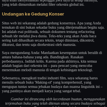
saya telah menyematkan sepenggal jiwa saya di setiap barisnya,
yang telah dimurnikan melalui filter orkestra global ini.
Undangan ke Gedung Konser
Situs web ini sekarang adalah gedung konsernya. Apa yang Anda
temukan di sini bukan sekadar buku yang diterjemahkan begitu saja.
Ini adalah esai polifonik, sebuah dokumen tentang refactoring
sebuah ide melalui jiwa dunia. Teks-teks yang akan Anda baca
sering kali dihasilkan secara teknis, tetapi diinisiasi, dikontrol,
dikurasi, dan tentu saja diorkestrasi oleh manusia.
Saya mengundang Anda: Manfaatkan kesempatan untuk beralih di
antara bahasa-bahasa yang ada. Bandingkan. Rasakan
perbedaannya. Jadilah kritis. Karena pada akhirnya, kita semua
adalah bagian dari orkestra ini – para pencari yang mencoba
menemukan melodi manusia di tengah kebisingan teknologi.
Sebenarnya, mengikuti tradisi industri film, saya sekarang harus
menulis sebuah buku 'Making-of' yang komprehensif, yang
mengupas tuntas semua jebakan budaya dan nuansa linguistik ini –
yang pastinya akan menjadi karya yang sangat tebal.
Gambar ini dirancang oleh kecerdasan buatan, menggunakan
terjemahan buku yang telah ditenun ulang secara budaya sebagai