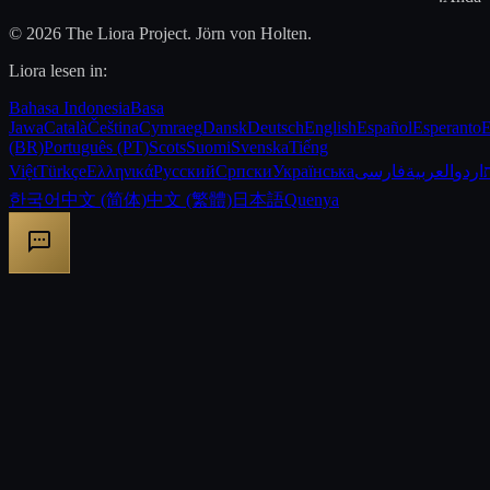
© 2026 The Liora Project. Jörn von Holten.
Liora lesen in:
Bahasa Indonesia
Basa
Jawa
Català
Čeština
Cymraeg
Dansk
Deutsch
English
Español
Esperanto
E
(BR)
Português (PT)
Scots
Suomi
Svenska
Tiếng
Việt
Türkçe
Ελληνικά
Русский
Српски
Українська
فارسی
العربية
اردو
한국어
中文 (简体)
中文 (繁體)
日本語
Quenya