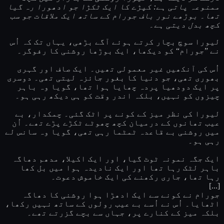
ممنوعہ پاتی ہے: کپڑے کا ایک ٹکڑا جو ادھورا رہ گیا
تھا۔ بوڑھے نور باف جورام کے ساتھ ایک ملاقات جو سب
کچھ بدل دیتی ہے۔
لیورا سوچ بچار کرتے ہوئے آگے بڑھی، یہاں تک کہ اُس
نے ”جورام“ کو دیکھا، ایک بوڑھا روشنی کا رفوگر۔
اُس کی آنکھیں غیر معمولی تھیں۔ ایک صاف اور گہری
بھوری تھی، جو دنیا کا بغور جائزہ لیتی تھی۔ دوسری
پر ایک دودھیا پردہ چھایا ہوا تھا، گویا وہ باہر
چیزوں کو نہیں، بلکہ اندر وقت کو ہی دیکھ رہی ہو۔
لیورا کی نظر میز کے کونے پر اٹک گئی۔ چمکدار، بے
عیب تھانوں کے درمیان کچھ چھوٹے ٹکڑے پڑے تھے۔ اُن
میں روشنی بے قاعدہ ٹمٹما رہی تھی، گویا وہ سانس لے
رہی ہو۔
ایک جگہ نمونہ ٹوٹ گیا، اور ایک اکیلا، مدھم دھاگہ
باہر لٹک رہا تھا اور ایک نادیدہ ہوا میں بل کھا
رہا تھا، جاری رکھنے کی ایک خاموش دعوت۔
[...]
جورام نے کونے سے ایک ادھڑا ہوا روشنی کا دھاگہ
اٹھایا۔ اُس نے اُسے بے عیب رولوں کے ساتھ نہیں رکھا،
بلکہ میز کے کنارے پر، جہاں سے بچے گزرتے تھے۔