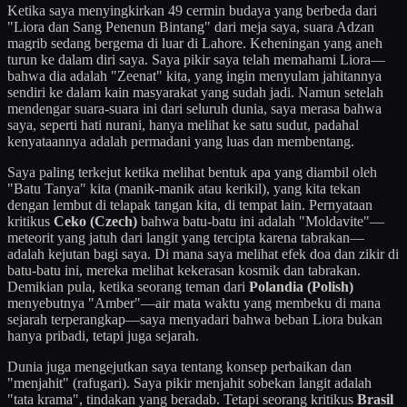
Ketika saya menyingkirkan 49 cermin budaya yang berbeda dari
"Liora dan Sang Penenun Bintang" dari meja saya, suara Adzan
magrib sedang bergema di luar di Lahore. Keheningan yang aneh
turun ke dalam diri saya. Saya pikir saya telah memahami Liora—
bahwa dia adalah "Zeenat" kita, yang ingin menyulam jahitannya
sendiri ke dalam kain masyarakat yang sudah jadi. Namun setelah
mendengar suara-suara ini dari seluruh dunia, saya merasa bahwa
saya, seperti hati nurani, hanya melihat ke satu sudut, padahal
kenyataannya adalah permadani yang luas dan membentang.
Saya paling terkejut ketika melihat bentuk apa yang diambil oleh
"Batu Tanya" kita (manik-manik atau kerikil), yang kita tekan
dengan lembut di telapak tangan kita, di tempat lain. Pernyataan
kritikus
Ceko (Czech)
bahwa batu-batu ini adalah "Moldavite"—
meteorit yang jatuh dari langit yang tercipta karena tabrakan—
adalah kejutan bagi saya. Di mana saya melihat efek doa dan zikir di
batu-batu ini, mereka melihat kekerasan kosmik dan tabrakan.
Demikian pula, ketika seorang teman dari
Polandia (Polish)
menyebutnya "Amber"—air mata waktu yang membeku di mana
sejarah terperangkap—saya menyadari bahwa beban Liora bukan
hanya pribadi, tetapi juga sejarah.
Dunia juga mengejutkan saya tentang konsep perbaikan dan
"menjahit" (rafugari). Saya pikir menjahit sobekan langit adalah
"tata krama", tindakan yang beradab. Tetapi seorang kritikus
Brasil