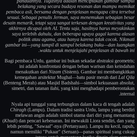
panduannya. Tugasnya adalah menciptakan gambar sampul
belakang yang secara budaya resonan dan mampu memikat
pembaca asli, bersama dengan penjelasan mengapa citra tersebut
sesuai. Sebagai penulis Jerman, saya menemukan sebagian besar
desain menarik, tetapi saya sangat terkesan dengan kreativitas yang
akhirnya dicapai oleh AI. Tentu saja, hasilnya harus meyakinkan
saya terlebih dahulu, dan beberapa upaya gagal karena alasan
politik atau agama, atau hanya karena tidak cocok. Nikmati
gambar ini—yang tampil di sampul belakang buku—dan luangkan
waktu untuk menjelajahi penjelasan di bawah ini.
Bagi pembaca Urdu, gambar ini bukan sekadar abstraksi geometris;
ini adalah konfrontasi dengan beban warisan dan keindahan
menakutkan dari
Nizam
(Sistem). Gambar ini membangkitkan
kemegahan arsitektur Mughal—batu pasir merah dari
Lal Qila
(Benteng Merah) atau Masjid Badshahi—simbol kekuasaan absolut,
simetri, dan tatanan ilahi, yang kini menghadapi pemberontakan
internal.
Nyala api tunggal yang terbungkus dalam kaca di tengah adalah
Chiragh
(Lampu). Dalam tradisi sastra Urdu, lampu yang berdiri
melawan angin adalah simbol utama dari diri yang menantang
(
Khudi
) dan pencari kebenaran. Ini mewakili Liora sendiri, dan yang
lebih penting, "Sawaal"-nya (Pertanyaan). Lampu itu kecil, rapuh,
namun memiliki "Pukaar" (Seruan)—panas spiritual yang cukup