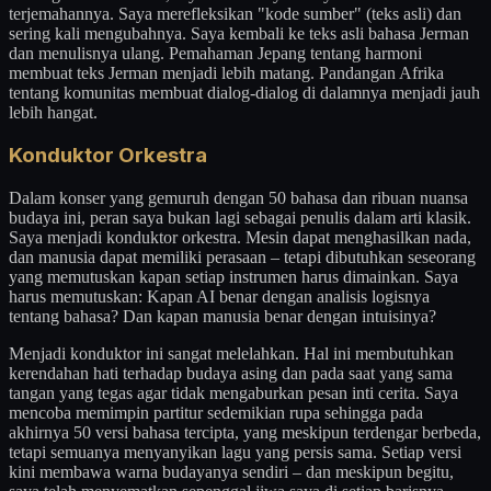
terjemahannya. Saya merefleksikan "kode sumber" (teks asli) dan
sering kali mengubahnya. Saya kembali ke teks asli bahasa Jerman
dan menulisnya ulang. Pemahaman Jepang tentang harmoni
membuat teks Jerman menjadi lebih matang. Pandangan Afrika
tentang komunitas membuat dialog-dialog di dalamnya menjadi jauh
lebih hangat.
Konduktor Orkestra
Dalam konser yang gemuruh dengan 50 bahasa dan ribuan nuansa
budaya ini, peran saya bukan lagi sebagai penulis dalam arti klasik.
Saya menjadi konduktor orkestra. Mesin dapat menghasilkan nada,
dan manusia dapat memiliki perasaan – tetapi dibutuhkan seseorang
yang memutuskan kapan setiap instrumen harus dimainkan. Saya
harus memutuskan: Kapan AI benar dengan analisis logisnya
tentang bahasa? Dan kapan manusia benar dengan intuisinya?
Menjadi konduktor ini sangat melelahkan. Hal ini membutuhkan
kerendahan hati terhadap budaya asing dan pada saat yang sama
tangan yang tegas agar tidak mengaburkan pesan inti cerita. Saya
mencoba memimpin partitur sedemikian rupa sehingga pada
akhirnya 50 versi bahasa tercipta, yang meskipun terdengar berbeda,
tetapi semuanya menyanyikan lagu yang persis sama. Setiap versi
kini membawa warna budayanya sendiri – dan meskipun begitu,