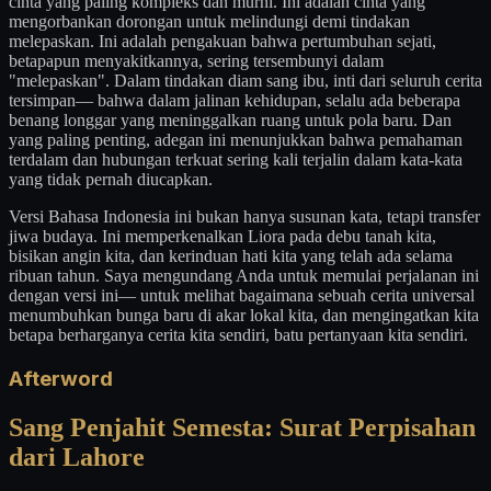
cinta yang paling kompleks dan murni. Ini adalah cinta yang
mengorbankan dorongan untuk melindungi demi tindakan
melepaskan. Ini adalah pengakuan bahwa pertumbuhan sejati,
betapapun menyakitkannya, sering tersembunyi dalam
"melepaskan". Dalam tindakan diam sang ibu, inti dari seluruh cerita
tersimpan— bahwa dalam jalinan kehidupan, selalu ada beberapa
benang longgar yang meninggalkan ruang untuk pola baru. Dan
yang paling penting, adegan ini menunjukkan bahwa pemahaman
terdalam dan hubungan terkuat sering kali terjalin dalam kata-kata
yang tidak pernah diucapkan.
Versi Bahasa Indonesia ini bukan hanya susunan kata, tetapi transfer
jiwa budaya. Ini memperkenalkan Liora pada debu tanah kita,
bisikan angin kita, dan kerinduan hati kita yang telah ada selama
ribuan tahun. Saya mengundang Anda untuk memulai perjalanan ini
dengan versi ini— untuk melihat bagaimana sebuah cerita universal
menumbuhkan bunga baru di akar lokal kita, dan mengingatkan kita
betapa berharganya cerita kita sendiri, batu pertanyaan kita sendiri.
Afterword
Sang Penjahit Semesta: Surat Perpisahan
dari Lahore