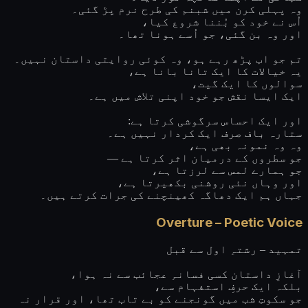
وہ پہلی کرن میں شبنم کی طرح نرم پڑ گئی۔
اُس نے خود کو بُننا شروع کیا،
اور وہ بن گئی، جو اُسے ہونا تھا۔
تم جو اب پڑھ رہے ہو، وہ کوئی روایتی داستان نہیں۔
یہ خیالات کا ایک تانا بانا ہے،
سوالوں کا ایک گیت،
ایک ایسا نقش جو خود اپنی تلاش میں ہے۔
اور ایک احساس سرگوشی کرتا ہے:
ستارہ باف صرف ایک کردار نہیں ہے۔
وہ وہ نمونہ بھی ہے،
جو سطروں کے درمیان اثر کرتا ہے —
جو ہمارے لمس سے لرزتا ہے،
اور وہاں نئی روشنی بکھیرتا ہے،
جہاں ہم ایک دھاگہ کھینچنے کی جرات کرتے ہیں۔
Overture – Poetic Voice
تمہید – رشتہِ اول سے قبل
آغازِ داستان کسی فسانہِ عجائب سے نہ ہوا،
بلکہ ایک حرفِ استفہام سے،
جو سکوتِ شب میں گونجنے کو بے تاب تھا، اور قرار نہ