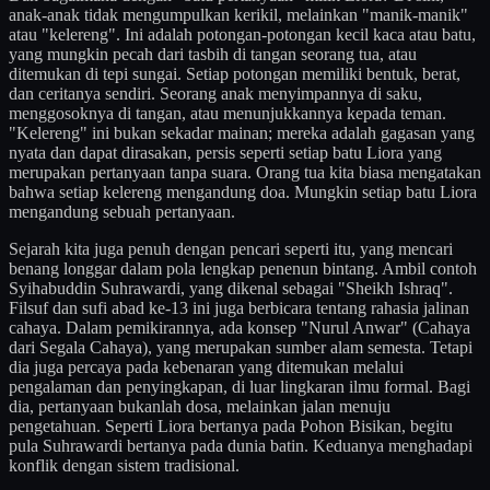
anak-anak tidak mengumpulkan kerikil, melainkan "manik-manik"
atau "kelereng". Ini adalah potongan-potongan kecil kaca atau batu,
yang mungkin pecah dari tasbih di tangan seorang tua, atau
ditemukan di tepi sungai. Setiap potongan memiliki bentuk, berat,
dan ceritanya sendiri. Seorang anak menyimpannya di saku,
menggosoknya di tangan, atau menunjukkannya kepada teman.
"Kelereng" ini bukan sekadar mainan; mereka adalah gagasan yang
nyata dan dapat dirasakan, persis seperti setiap batu Liora yang
merupakan pertanyaan tanpa suara. Orang tua kita biasa mengatakan
bahwa setiap kelereng mengandung doa. Mungkin setiap batu Liora
mengandung sebuah pertanyaan.
Sejarah kita juga penuh dengan pencari seperti itu, yang mencari
benang longgar dalam pola lengkap penenun bintang. Ambil contoh
Syihabuddin Suhrawardi, yang dikenal sebagai "Sheikh Ishraq".
Filsuf dan sufi abad ke-13 ini juga berbicara tentang rahasia jalinan
cahaya. Dalam pemikirannya, ada konsep "Nurul Anwar" (Cahaya
dari Segala Cahaya), yang merupakan sumber alam semesta. Tetapi
dia juga percaya pada kebenaran yang ditemukan melalui
pengalaman dan penyingkapan, di luar lingkaran ilmu formal. Bagi
dia, pertanyaan bukanlah dosa, melainkan jalan menuju
pengetahuan. Seperti Liora bertanya pada Pohon Bisikan, begitu
pula Suhrawardi bertanya pada dunia batin. Keduanya menghadapi
konflik dengan sistem tradisional.