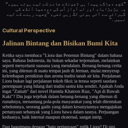
”کچھ دھاگے پیدا ہی ڈھونڈے جانے کے لیے ہوتے ہیں،“
وہ بڑبڑایا، اور اب آواز اُس کی دودھیا آنکھ کی
گہرائی سے آتی ہوئی لگ رہی تھی، ”چھپے رہنے کے لیے
نہیں۔“
Cultural Perspective
Jalinan Bintang dan Bisikan Bumi Kita
Ketika saya membaca "Liora dan Penenun Bintang" dalam bahasa
saya, Bahasa Indonesia, itu bukan sekadar terjemahan, melainkan
seperti menyelami suasana yang mendalam. Benang-benang cerita
ini, yang ditenun di suatu tempat jauh di Jerman, mulai menyerap
kelembapan pemikiran dan aroma tradisi tanah air kita. Perjalanan
Liora bukan lagi perjalanan tokoh fiksi; ia terasa seperti saudara
perempuan yang hilang dari tradisi sastra kita sendiri. Apakah Anda
ingat "Zainab" dari novel Hamida Khatoon Riaz, "Api di Bawah
Kaki"? Dia juga terjebak dalam benang-benang yang ditenun di
rumahnya, menantang pola-pola masyarakat yang telah ditentukan
sebelumnya, seorang gadis yang dalam kesunyiannya mengajukan
pertanyaan sebanyak yang Liora bawa dalam tasnya. Perjuangan
keduanya, baik internal maupun eksternal, sangat mirip.
Dan bagaimana dengan "batu pertanyaan" milik Liora? Di sini,