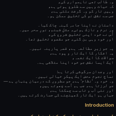
وہ طالب تھی ناہمواری کی،
کہ حیات وہیں سے طلوع ہوتی ہے،
وہیں تار کو وہ گرفت ملتی ہے،
جس سے نقشِ نو کی تخلیق ممکن ہو۔
داستان نے اپنا جامہِ کہنہ چاک کیا۔
وہِ نرم و نازک ہوئی، مثلِ شبنم، نورِ سحر میں۔
اُس نے خود اپنی تخلیق شروع کی،
اور خود وہی بن گئی، جو مقصودِ تخلیق تھا۔
یہ جو زیرِ مطالعہ ہے، قصہِ پارینہ نہیں۔
یہ افکار کا ایک تار و پود ہے،
سوالات کا ایک نغمہ،
ایک ایسا نقش جو خود اپنا متلاشی ہے۔
اور وجدان سرگوشی کرتا ہے:
نساجِ نجوم محض ایک پیکرِ خیالی نہیں۔
وہ خود وہ 'نظام' ہے، جو سطروں کے درمیان پنہاں ہے —
جو لرزتا ہے، جب ہم اُسے چھوتے ہیں،
اور نئی آب و تاب سے چمکتا ہے،
جہاں ہم ایک تار کھینچنے کی جسارت کرتے ہیں۔
Introduction