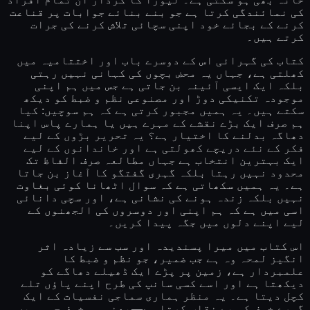
کی نمائندگی کرتا ہے جو بنے بنائے جوابات پر قناعت
کرنے کے بجائے خود اپنی سچائی تلاش کرنے کی جرات
کرتے ہیں۔
کتاب کی گہرائی اس کے دوسرے باب اور اختتامیہ میں
کھلتی ہے، جہاں یہ محض بچوں کی کہانی نہیں رہتی
بلکہ ایک ایسی آئینہ بن جاتی ہے جس میں ہم اپنی
موجودہ تکنیکی دوڑ اور مصنوعی نظم و ضبط کو دیکھ
سکتے ہیں۔ یہ ہمیں مجبور کرتی ہے کہ ہم سوچیں: کیا
ہم صرف ایک بڑے نقشے کے مہرے ہیں یا ہمارے پاس اپنا
دھاگہ بدلنے کا اختیار ہے؟ یہ تحریر بڑوں کے لیے
فکر کے نئے دریچے کھولتی ہے اور خاندانوں کے لیے
ایک بہترین انتخاب ہے جہاں مطالعہ صرف الفاظ تک
محدود نہیں رہتا بلکہ گہری گفتگو کا آغاز بن جاتا
ہے۔ یہ ہمیں سکھاتی ہے کہ سوال اٹھانا کوئی بغاوت
نہیں بلکہ زندہ ہونے کی نشانی ہے، اور سچی دانائی
اسی میں ہے کہ ہم اپنی اور دوسروں کی الجھنوں کے
لیے اپنے دلوں میں جگہ پیدا کریں۔
اس کتاب میں میرا پسندیدہ اور سب سے زیادہ اثر
انگیز لمحہ وہ ہے جب ضمیر، جو نظم و ضبط کا
علمبردار ہے، زمین پر پڑے ایک ڈھیلے دھاگے کو
دیکھتا ہے اور اسے کسی سانپ کی طرح اپنے پاؤں تلے
کچل دیتا ہے۔ یہ منظر ہماری سماجی نفسیات کے ایک
گہرے خوف کو بے نقاب کرتا ہے—یعنی وہ خوف جو ہمیں