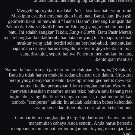
intens untuk menantang logika dingin alam semesta.
Mengelilingi nyala api adalah
Jali
—kisi-kisi batu yang rumit.
Meskipun estetis menyenangkan bagi mata Barat, bagi jiwa asli,
geometri kaku ini mewakili "Taana Baana" (Benang Lungsin dan
Pakan) dari
Sitara Baaf
(Penenun Bintang) yang membatu menjadi
batu. Ini adalah sangkar Takdir.
Sang-e-Surkh
(Batu Pasir Merah)
melambangkan ketidakberubahan tatanan yang telah mapan, sebuah
struktur yang telah berdiri selama berabad-abad, menentukan
bagaimana cahaya harus mengalir, menyaringnya ke dalam pola
yang disetujui, seperti halnya Penenun menentukan benang
kehidupan manusia.
Namun kekuatan sejati gambar ini terletak pada
Shagaaf
(Retakan).
Batu itu tidak hanya retak; ia sedang hancur dari dalam. Urat-urat
berapi yang menyebar melalui kesempurnaan geometris mewakili
momen ketika pertanyaan Liora menghancurkan
Nizam
. Ini
memvisualisasikan metafora utama teks: bahwa satu benang rasa
ingin tahu, yang ditarik oleh tangan manusia, dapat meruntuhkan
tembok "sempurna" takdir. Ini adalah kelahiran bebas kehendak
yang keras dan diperlukan dari rahim ketaatan buta.
Gambar ini menangkap janji tergelap dari novel: bahwa untuk
menemukan cahaya Anda sendiri, Anda harus bersedia
menghancurkan tempat perlindungan indah yang memenjarakan
Anda.