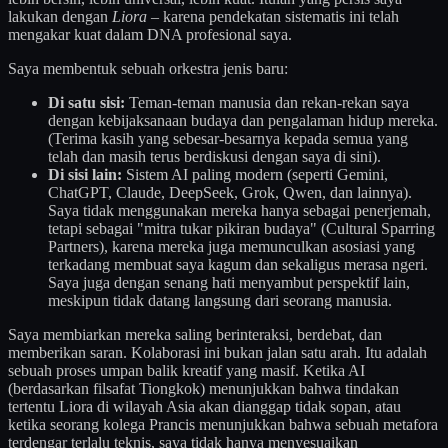
lakukan dengan
Liora
– karena pendekatan sistematis ini telah
mengakar kuat dalam DNA profesional saya.
Saya membentuk sebuah orkestra jenis baru:
Di satu sisi:
Teman-teman manusia dan rekan-rekan saya
dengan kebijaksanaan budaya dan pengalaman hidup mereka.
(Terima kasih yang sebesar-besarnya kepada semua yang
telah dan masih terus berdiskusi dengan saya di sini).
Di sisi lain:
Sistem AI paling modern (seperti Gemini,
ChatGPT, Claude, DeepSeek, Grok, Qwen, dan lainnya).
Saya tidak menggunakan mereka hanya sebagai penerjemah,
tetapi sebagai "mitra tukar pikiran budaya" (Cultural Sparring
Partners), karena mereka juga memunculkan asosiasi yang
terkadang membuat saya kagum dan sekaligus merasa ngeri.
Saya juga dengan senang hati menyambut perspektif lain,
meskipun tidak datang langsung dari seorang manusia.
Saya membiarkan mereka saling berinteraksi, berdebat, dan
memberikan saran. Kolaborasi ini bukan jalan satu arah. Itu adalah
sebuah proses umpan balik kreatif yang masif. Ketika AI
(berdasarkan filsafat Tiongkok) menunjukkan bahwa tindakan
tertentu Liora di wilayah Asia akan dianggap tidak sopan, atau
ketika seorang kolega Prancis menunjukkan bahwa sebuah metafora
terdengar terlalu teknis, saya tidak hanya menyesuaikan