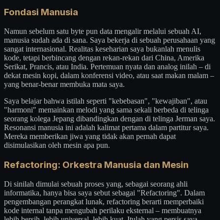
Fondasi Manusia
Namun sebelum satu byte pun data mengalir melalui sebuah AI,
manusia sudah ada di sana. Saya bekerja di sebuah perusahaan yang
sangat internasional. Realitas keseharian saya bukanlah menulis
kode, tetapi berbincang dengan rekan-rekan dari China, Amerika
Serikat, Prancis, atau India. Pertemuan nyata dan analog inilah – di
dekat mesin kopi, dalam konferensi video, atau saat makan malam –
yang benar-benar membuka mata saya.
Saya belajar bahwa istilah seperti "kebebasan", "kewajiban", atau
"harmoni" memainkan melodi yang sama sekali berbeda di telinga
seorang kolega Jepang dibandingkan dengan di telinga Jerman saya.
Resonansi manusia ini adalah kalimat pertama dalam partitur saya.
Mereka memberikan jiwa yang tidak akan pernah dapat
disimulasikan oleh mesin apa pun.
Refactoring: Orkestra Manusia dan Mesin
Di sinilah dimulai sebuah proses yang, sebagai seorang ahli
informatika, hanya bisa saya sebut sebagai "Refactoring". Dalam
pengembangan perangkat lunak, refactoring berarti memperbaiki
kode internal tanpa mengubah perilaku eksternal – membuatnya
lebih bersih, lebih universal, lebih kuat. Itulah yang persis saya