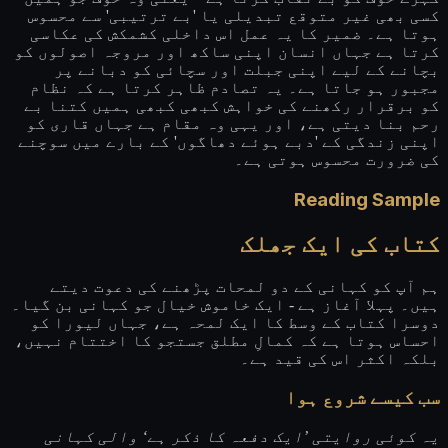
کسی بھی غیر متوقع تبدیلی یا 'بے ترتیبی' سے محسوس
ہوتا ہے۔ ضمیر کا یہ عمل اس داخلی کشمکش کی عکاسی
کرتا ہے جہاں انسان اپنی ساکھ اور مروجہ اصولوں کو
بچانے کے لیے اپنی جبلت اور سچائی کو دبانے پر
مجبور ہو جاتا ہے۔ یہ تصادم ظاہر کرتا ہے کہ نظام
کو برقرار رکھنے کی خواہش کبھی کبھی ہمیں کتنا بے
رحم بنا دیتی ہے، اور یہی وہ مقام ہے جہاں قاری کو
اپنی زندگی کے 'دبے ہوئے دھاگوں' کے بارے میں سوچنے
کی ضرورت محسوس ہوتی ہے۔
Reading Sample
کتاب کی ایک جھلک
ہم آپ کو کہانی کے دو لمحات پڑھنے کی دعوت دیتے
ہیں۔ پہلا آغاز ہے - ایک خاموش خیال جو کہانی بن گیا۔
دوسرا کتاب کے وسط کا ایک لمحہ ہے، جہاں لیورا کو
احساس ہوتا ہے کہ کمالِ مطلق جستجو کا اختتام نہیں،
بلکہ اکثر اس کی قید ہے۔
سب کیسے شروع ہوا
یہ کوئی روایتی ’ایک دفعہ کا ذکر ہے‘ والی کہانی