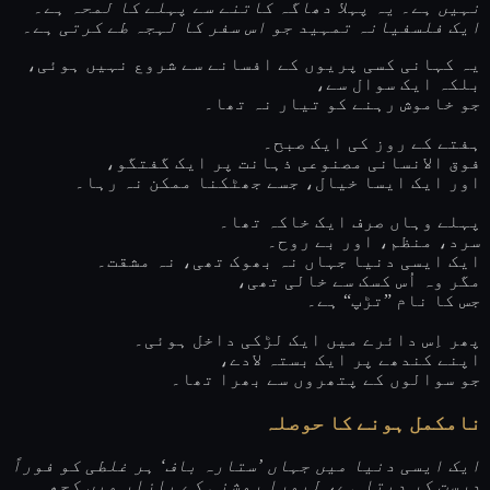
نہیں ہے۔ یہ پہلا دھاگہ کاتنے سے پہلے کا لمحہ ہے۔
ایک فلسفیانہ تمہید جو اس سفر کا لہجہ طے کرتی ہے۔
یہ کہانی کسی پریوں کے افسانے سے شروع نہیں ہوئی،
بلکہ ایک سوال سے،
جو خاموش رہنے کو تیار نہ تھا۔
ہفتے کے روز کی ایک صبح۔
فوق الانسانی مصنوعی ذہانت پر ایک گفتگو،
اور ایک ایسا خیال، جسے جھٹکنا ممکن نہ رہا۔
پہلے وہاں صرف ایک خاکہ تھا۔
سرد، منظم، اور بے روح۔
ایک ایسی دنیا جہاں نہ بھوک تھی، نہ مشقت۔
مگر وہ اُس کسک سے خالی تھی،
جس کا نام ”تڑپ“ ہے۔
پھر اِس دائرے میں ایک لڑکی داخل ہوئی۔
اپنے کندھے پر ایک بستہ لادے،
جو سوالوں کے پتھروں سے بھرا تھا۔
نامکمل ہونے کا حوصلہ
ایک ایسی دنیا میں جہاں ’ستارہ باف‘ ہر غلطی کو فوراً
درست کر دیتا ہے، لیورا روشنی کے بازار میں کچھ