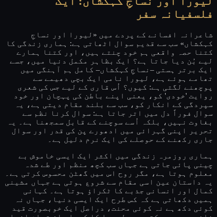
لیورا اور نساجِ کہکشاں: ایک
فلسفیانہ سفر
شاعرانہ افسانے کے پردے میں «لیورا اور نساجِ
کہکشاں» سب سے قدیم سوال اٹھاتی ہے: ہماری زندگی کا
کتنا حصہ واقعی ہم خود چنتے ہیں، اور کتنا ہمارے
لیے بُن دیا جاتا ہے؟ ایک بظاہر مکمل دنیا میں، جسے
ایک برتر ہستی –نساجِ کہکشاں– کامل ہم آہنگی میں
تھامے ہوئے ہے، لیورا نامی ایک بچی دھیمے سے
پوچھنے لگتی ہے: کیوں؟ اُس قاری کے لیے جس کی شعری
روایت 'خودی' کو، یعنی اپنے باطن کی پہچان اور خود
سپردگی کے انکار کو، سب سے بلند مقام دیتی ہے، یہ
سوال فوراً دل میں اتر جاتا ہے: سوال کرنا نظم سے
بغاوت نہیں، بلکہ اُسے سوچنے کے قابل سمجھنا ہے۔ یہ
تحریر اپنی گہرائی میں ادھورے پن کی قدر اور سوال
جاری رکھنے کے حوصلے کی ایک نرم دلیل ہے۔
ہماری روزمرہ زندگی میں اکثر ایک ایسی خاموش بے
چینی پائی جاتی ہے جہاں سب کچھ منظم اور طے شدہ
معلوم ہوتا ہے، مگر روح اس میں گھٹن محسوس کرتی ہے۔
یہ داستان عین اسی مقام سے شروع ہوتی ہے جہاں مشینی
کمال اور انسانی جذبے کا ٹکراؤ ہوتا ہے۔ کہانی
ہمیں دکھاتی ہے کہ کس طرح ایک ایسی دنیا، جہاں نہ
کوئی دکھ ہے نہ کوئی محنت، دراصل ایک خوبصورت قید
خانہ بھی ہو سکتی ہے۔ لیورا کا کردار ان تمام افراد