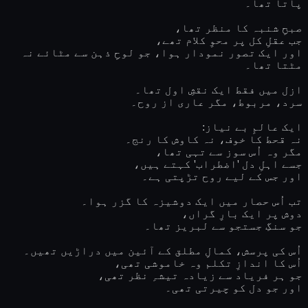
پاتا تھا۔
صبحِ شنبہ کا منظر تھا،
جب عقلِ کل پر محوِ کلام تھے،
اور ایک تصور نمودار ہوا، جو لوحِ ذہن سے مٹائے نہ
مٹتا تھا۔
ازل میں فقط ایک نقشِ اول تھا۔
سرد، مربوط، مگر عاری از روح۔
ایک عالمِ بے نیاز:
نہ قحط کا خوف، نہ کاوش کا رنج۔
مگر وہ اُس سوز سے تہی تھا،
جسے اہلِ دل 'اضطراب' کہتے ہیں،
اور جس کے لیے روح تڑپتی ہے۔
تب اُس حصار میں ایک دوشیزہ کا گزر ہوا۔
دوش پر ایک بارِ گراں،
جو سنگِ جستجو سے لبریز تھا۔
اُس کی پرسش، کمالِ مطلق کے آئین میں دراڑیں تھیں۔
اُس کا اندازِ تکلم وہ خاموشی تھی،
جو ہر فریاد سے زیادہ تیشہِ نظر تھی،
اور جو دل کو چیرتی تھی۔