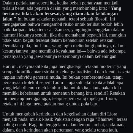
Dalam perjalanan seperti itu, ketika beban pertanyaan menjadi
terlalu berat, ada pepatah di sini yang membimbing kita:
"Yang
bertanya tidak akan tersesat, yang diam akan kehilangan
jalan."
Ini bukan sekadar pepatah, tetapi sebuah filosofi. Ini
mengajarkan bahwa mengambil risiko untuk terlihat bodoh lebih
baik daripada tetap tersesat. Zameer, yang ingin tenggelam dalam
harmoni lagunya sendiri, jika dia memahami pepatah ini, mungkin
tidak akan begitu tersesat dalam kehancuran setelah retakan.
Demikian pula, ibu Liora, yang ingin melindungi putrinya, dalam
kesunyiannya juga memiliki keyakinan ini— bahwa ada beberapa
pertanyaan yang jawabannya tersembunyi dalam keheningan.
Hari ini, masyarakat kita juga menghadapi "retakan modern" yang
serupa: konflik antara struktur keluarga tradisional dan identitas serta
impian individu generasi muda. Ini bukan pemberontakan, tetapi
pertanyaan kolektif seperti Liora— apakah takdir kita adalah apa
yang telah ditenun oleh leluhur kita untuk kita, atau apakah kita
memiliki kebebasan untuk menenun benang kita sendiri? Retakan
ini memang mengganggu, tetapi seperti yang dipelajari Liora,
retakan ini juga menciptakan ruang untuk pola baru.
Untuk mengubah kerinduan dan kegelisahan dalam diri Liora
menjadi nada, musik klasik Pakistan dengan raga "Bhairavi" terasa
paling cocok. Raga ini tenggelam dalam tempo lambat, nada-nada
dalam, dan kerinduan akan pertemuan yang selalu terasa jauh.