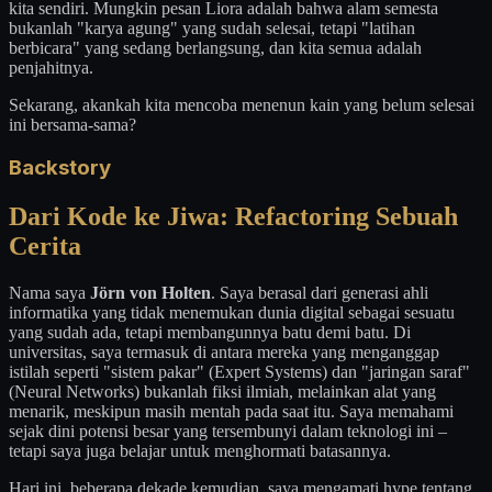
kita sendiri. Mungkin pesan Liora adalah bahwa alam semesta
bukanlah "karya agung" yang sudah selesai, tetapi "latihan
berbicara" yang sedang berlangsung, dan kita semua adalah
penjahitnya.
Sekarang, akankah kita mencoba menenun kain yang belum selesai
ini bersama-sama?
Backstory
Dari Kode ke Jiwa: Refactoring Sebuah
Cerita
Nama saya
Jörn von Holten
. Saya berasal dari generasi ahli
informatika yang tidak menemukan dunia digital sebagai sesuatu
yang sudah ada, tetapi membangunnya batu demi batu. Di
universitas, saya termasuk di antara mereka yang menganggap
istilah seperti "sistem pakar" (Expert Systems) dan "jaringan saraf"
(Neural Networks) bukanlah fiksi ilmiah, melainkan alat yang
menarik, meskipun masih mentah pada saat itu. Saya memahami
sejak dini potensi besar yang tersembunyi dalam teknologi ini –
tetapi saya juga belajar untuk menghormati batasannya.
Hari ini, beberapa dekade kemudian, saya mengamati hype tentang