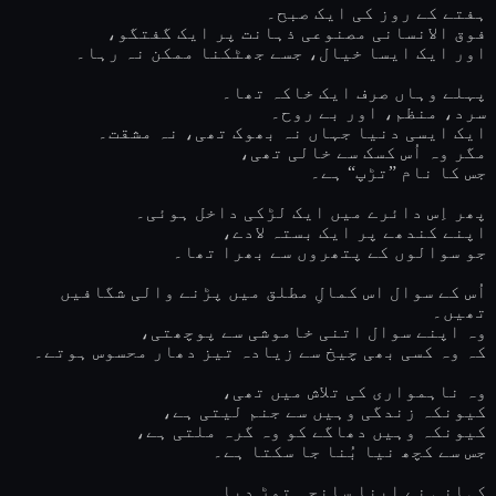
ہفتے کے روز کی ایک صبح۔
فوق الانسانی مصنوعی ذہانت پر ایک گفتگو،
اور ایک ایسا خیال، جسے جھٹکنا ممکن نہ رہا۔
پہلے وہاں صرف ایک خاکہ تھا۔
سرد، منظم، اور بے روح۔
ایک ایسی دنیا جہاں نہ بھوک تھی، نہ مشقت۔
مگر وہ اُس کسک سے خالی تھی،
جس کا نام ”تڑپ“ ہے۔
پھر اِس دائرے میں ایک لڑکی داخل ہوئی۔
اپنے کندھے پر ایک بستہ لادے،
جو سوالوں کے پتھروں سے بھرا تھا۔
اُس کے سوال اس کمالِ مطلق میں پڑنے والی شگافیں
تھیں۔
وہ اپنے سوال اتنی خاموشی سے پوچھتی،
کہ وہ کسی بھی چیخ سے زیادہ تیز دھار محسوس ہوتے۔
وہ ناہمواری کی تلاش میں تھی،
کیونکہ زندگی وہیں سے جنم لیتی ہے،
کیونکہ وہیں دھاگے کو وہ گرہ ملتی ہے،
جس سے کچھ نیا بُنا جا سکتا ہے۔
کہانی نے اپنا سانچہ توڑ دیا۔