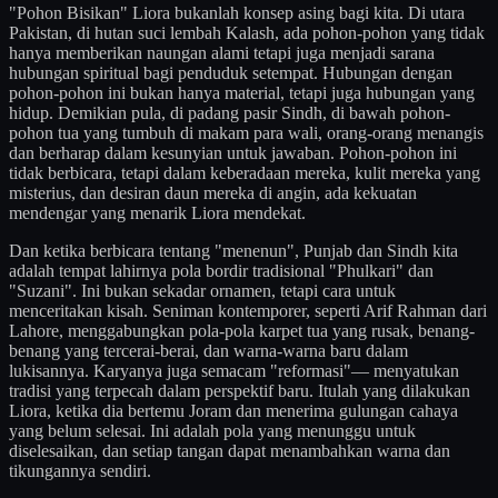
"Pohon Bisikan" Liora bukanlah konsep asing bagi kita. Di utara
Pakistan, di hutan suci lembah Kalash, ada pohon-pohon yang tidak
hanya memberikan naungan alami tetapi juga menjadi sarana
hubungan spiritual bagi penduduk setempat. Hubungan dengan
pohon-pohon ini bukan hanya material, tetapi juga hubungan yang
hidup. Demikian pula, di padang pasir Sindh, di bawah pohon-
pohon tua yang tumbuh di makam para wali, orang-orang menangis
dan berharap dalam kesunyian untuk jawaban. Pohon-pohon ini
tidak berbicara, tetapi dalam keberadaan mereka, kulit mereka yang
misterius, dan desiran daun mereka di angin, ada kekuatan
mendengar yang menarik Liora mendekat.
Dan ketika berbicara tentang "menenun", Punjab dan Sindh kita
adalah tempat lahirnya pola bordir tradisional "Phulkari" dan
"Suzani". Ini bukan sekadar ornamen, tetapi cara untuk
menceritakan kisah. Seniman kontemporer, seperti Arif Rahman dari
Lahore, menggabungkan pola-pola karpet tua yang rusak, benang-
benang yang tercerai-berai, dan warna-warna baru dalam
lukisannya. Karyanya juga semacam "reformasi"— menyatukan
tradisi yang terpecah dalam perspektif baru. Itulah yang dilakukan
Liora, ketika dia bertemu Joram dan menerima gulungan cahaya
yang belum selesai. Ini adalah pola yang menunggu untuk
diselesaikan, dan setiap tangan dapat menambahkan warna dan
tikungannya sendiri.