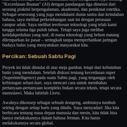
"Kecerdasan Buatan" (AI) dengan pandangan tiga dimensi dari
seorang praktisi berpengalaman, akademisi, dan penikmat estetika.
Sebagai seseorang yang juga mendalami dunia sastra dan keindahan
bahasa, saya melihat perkembangan saat ini dengan perasaan
campur aduk: Saya melihat terobosan teknologi yang telah kami
tunggu selama tiga puluh tahun. Tetapi saya juga melihat
ketidakpedulian yang naif, di mana teknologi yang belum matang
dilemparkan ke pasar – seringkali tanpa memperhatikan jaringan
budaya halus yang menyatukan masyarakat kita.
Percikan: Sebuah Sabtu Pagi
Proyek ini tidak dimulai di atas meja gambar, tetapi dari kebutuhan
batin yang mendalam. Setelah diskusi tentang kecerdasan super
(Superintelligence) pada suatu Sabtu pagi, yang terganggu oleh
kebisingan sehari-hari, saya mencari cara untuk membahas
pertanyaan-pertanyaan kompleks bukan secara teknis, tetapi secara
manusiawi. Maka lahirlah
Liora
.
Awalnya dikonsep sebagai sebuah dongeng, ambisinya tumbuh
seiring dengan setiap baris yang ditulis. Saya menyadari: Jika kita
berbicara tentang masa depan manusia dan mesin, kita tidak bisa
hanya melakukannya dalam bahasa Jerman. Kita harus
melakukannya secara global.