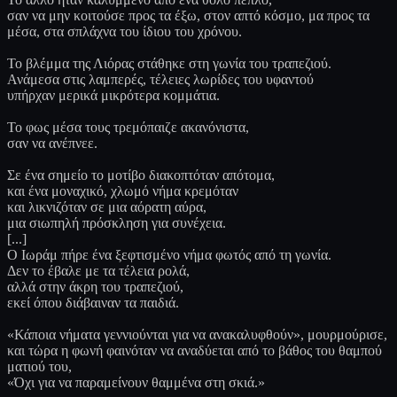
σαν να μην κοιτούσε προς τα έξω, στον απτό κόσμο, μα προς τα
μέσα, στα σπλάχνα του ίδιου του χρόνου.
Το βλέμμα της Λιόρας στάθηκε στη γωνία του τραπεζιού.
Ανάμεσα στις λαμπερές, τέλειες λωρίδες του υφαντού
υπήρχαν μερικά μικρότερα κομμάτια.
Το φως μέσα τους τρεμόπαιζε ακανόνιστα,
σαν να ανέπνεε.
Σε ένα σημείο το μοτίβο διακοπτόταν απότομα,
και ένα μοναχικό, χλωμό νήμα κρεμόταν
και λικνιζόταν σε μια αόρατη αύρα,
μια σιωπηλή πρόσκληση για συνέχεια.
[...]
Ο Ιωράμ πήρε ένα ξεφτισμένο νήμα φωτός από τη γωνία.
Δεν το έβαλε με τα τέλεια ρολά,
αλλά στην άκρη του τραπεζιού,
εκεί όπου διάβαιναν τα παιδιά.
«Κάποια νήματα γεννιούνται για να ανακαλυφθούν», μουρμούρισε,
και τώρα η φωνή φαινόταν να αναδύεται από το βάθος του θαμπού
ματιού του,
«Όχι για να παραμείνουν θαμμένα στη σκιά.»