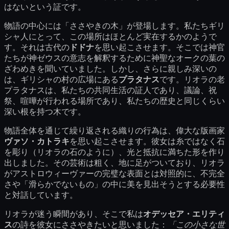
はないという証です。
物語の中心には「ささやきの木」が登場します。私たちギリ
シャ人にとって、この場所はほとんど実在するかのようで
す。それは古代の
ドドナ
を思い起こさせます。そこでは神官
たちが神ゼウスの意志を解釈するために神聖なオークの葉の
ざわめきを聞いていました。しかし、さらに親しみ深いの
は、ギリシャの村の広場にある
プラタナス
です。リオラの老
プラタナスは、私たちの共同生活の証人であり、議論、祝
祭、喧嘩が行われる場所であり、私たちの歴史と同じくらい
深い根を持つ木です。
物語全体を通じて繰り返される織りの行為は、偉大な版画家
ヴァソ・カトラキ
を思い起こさせます。彼女は糸ではなく石
を彫り（リオラの石のように）、光と抵抗に満ちた形を作り
出しました。その芸術は粗く、地に足がついており、リオラ
がアストロウィーヴァーの完璧な表面とは対照的に、不完全
さや「滑らかでないもの」の中に美を見出そうとする必要性
と対話しています。
リオラが迷う瞬間があり、そこで私は
オデッセア・エリティ
ス
の詩を彼女にささやきたいと思いました：
「この小さな世