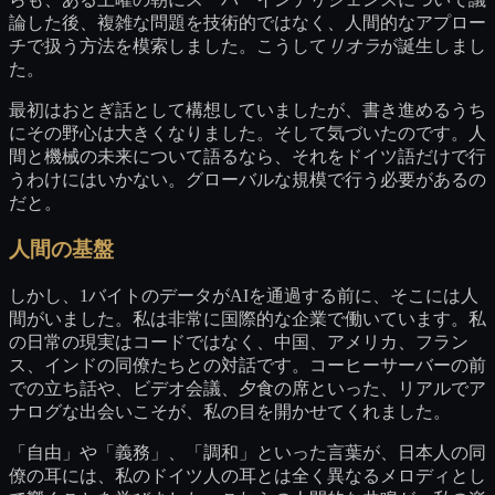
論した後、複雑な問題を技術的ではなく、人間的なアプロー
チで扱う方法を模索しました。こうして
リオラ
が誕生しまし
た。
最初はおとぎ話として構想していましたが、書き進めるうち
にその野心は大きくなりました。そして気づいたのです。人
間と機械の未来について語るなら、それをドイツ語だけで行
うわけにはいかない。グローバルな規模で行う必要があるの
だと。
人間の基盤
しかし、1バイトのデータがAIを通過する前に、そこには人
間がいました。私は非常に国際的な企業で働いています。私
の日常の現実はコードではなく、中国、アメリカ、フラン
ス、インドの同僚たちとの対話です。コーヒーサーバーの前
での立ち話や、ビデオ会議、夕食の席といった、リアルでア
ナログな出会いこそが、私の目を開かせてくれました。
「自由」や「義務」、「調和」といった言葉が、日本人の同
僚の耳には、私のドイツ人の耳とは全く異なるメロディとし