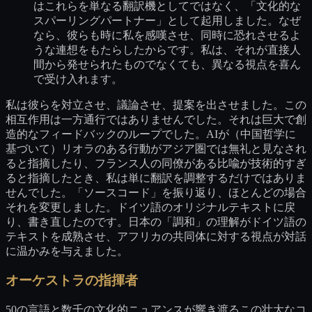
はこれらを単なる翻訳機としてではなく、「文化的な
スパーリングパートナー」として起用しました。なぜ
なら、彼らも時に私を感嘆させ、同時に恐れさせるよ
うな連想をもたらしたからです。私は、それが直接人
間から発せられたものでなくても、異なる視点を喜ん
で受け入れます。
私は彼らを対立させ、議論させ、提案を出させました。この
相互作用は一方通行ではありませんでした。それは巨大で創
造的なフィードバックのループでした。AIが（中国哲学に
基づいて）リオラのある行動がアジア圏では無礼と見なされ
ると指摘したり、フランス人の同僚がある比喩が技術的すぎ
ると指摘したとき、私は単に翻訳を調整するだけではありま
せんでした。「ソースコード」を振り返り、ほとんどの場合
それを変更しました。ドイツ語のオリジナルテキストに戻
り、書き直したのです。日本の「調和」の理解がドイツ語の
テキストを成熟させ、アフリカの共同体に対する視点が対話
に温かみを与えました。
オーケストラの指揮者
50の言語と数千の文化的ニュアンスが響き渡るこの壮大なコ