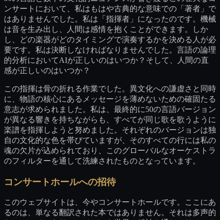
ンサートにおいて、私はもはや古典的な意味での「著者」で
はありませんでした。私は「指揮者」になったのです。機械
は音を生み出し、人間は感情を抱くことができます。しか
し、どの楽器がどのタイミングで演奏するかを決める人が必
要です。私は決断しなければなりませんでした。言語の論理
的分析においてAIが正しいのはいつか？そして、人間の直
感が正しいのはいつか？
この指揮は骨の折れる作業でした。異文化への謙虚さと同時
に、物語の核心にあるメッセージを薄めないための確固たる
意志が求められました。私は、最終的に50の言語バージョン
が異なる響きを持ちながらも、すべてが同じ歌を歌うように
楽譜を指揮しようと努めました。それぞれのバージョンは独
自の文化的な色を帯びていますが、そのすべての行には私の
魂の欠片が込められており、このグローバルなオーケストラ
のフィルターを通して洗練されたものとなっています。
コンサートホールへの招待
このウェブサイトは、今やコンサートホールです。ここにあ
るのは、単なる翻訳された本ではありません。それは多声的