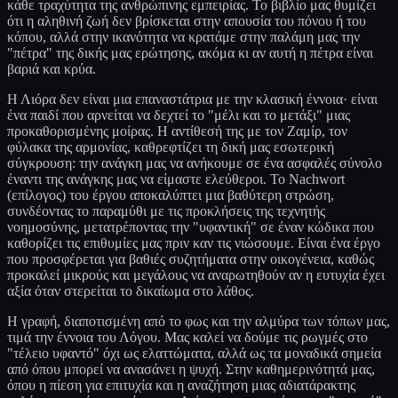
κάθε τραχύτητα της ανθρώπινης εμπειρίας. Το βιβλίο μας θυμίζει
ότι η αληθινή ζωή δεν βρίσκεται στην απουσία του πόνου ή του
κόπου, αλλά στην ικανότητα να κρατάμε στην παλάμη μας την
"πέτρα" της δικής μας ερώτησης, ακόμα κι αν αυτή η πέτρα είναι
βαριά και κρύα.
Η Λιόρα δεν είναι μια επαναστάτρια με την κλασική έννοια· είναι
ένα παιδί που αρνείται να δεχτεί το "μέλι και το μετάξι" μιας
προκαθορισμένης μοίρας. Η αντίθεσή της με τον Ζαμίρ, τον
φύλακα της αρμονίας, καθρεφτίζει τη δική μας εσωτερική
σύγκρουση: την ανάγκη μας να ανήκουμε σε ένα ασφαλές σύνολο
έναντι της ανάγκης μας να είμαστε ελεύθεροι. Το Nachwort
(επίλογος) του έργου αποκαλύπτει μια βαθύτερη στρώση,
συνδέοντας το παραμύθι με τις προκλήσεις της τεχνητής
νοημοσύνης, μετατρέποντας την "υφαντική" σε έναν κώδικα που
καθορίζει τις επιθυμίες μας πριν καν τις νιώσουμε. Είναι ένα έργο
που προσφέρεται για βαθιές συζητήματα στην οικογένεια, καθώς
προκαλεί μικρούς και μεγάλους να αναρωτηθούν αν η ευτυχία έχει
αξία όταν στερείται το δικαίωμα στο λάθος.
Η γραφή, διαποτισμένη από το φως και την αλμύρα των τόπων μας,
τιμά την έννοια του Λόγου. Μας καλεί να δούμε τις ρωγμές στο
"τέλειο υφαντό" όχι ως ελαττώματα, αλλά ως τα μοναδικά σημεία
από όπου μπορεί να ανασάνει η ψυχή. Στην καθημερινότητά μας,
όπου η πίεση για επιτυχία και η αναζήτηση μιας αδιατάρακτης