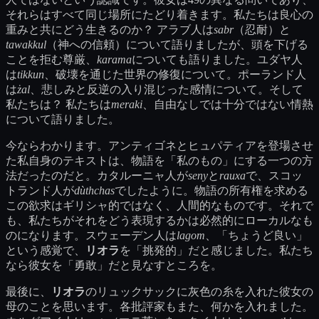
それらはすべて同じ場所にたどり着きます。私たちは良心の
重みと共にどう生きるのか？ アラブ人は
sabr
（忍耐）と
tawakkul
（神への信頼）について語りましたが、頭を下げる
ことを拒む尊厳、
karama
についても語りました。ユダヤ人
は
tikkun
、破壊を通じた世界の修復について。ポーランド人
は
żal
、悲しみと反逆の入り混じった感情について。そして
私たちは？ 私たちは
meraki
、自由なしでは十分ではない情熱
について語りました。
今ならわかります。アンティゴネとヒュパティアを登場させ
た私自身のテキストは、物語を「私のもの」にする一つの方
法だったのだと。カタルーニャ人が
seny
と
rauxa
で、スコッ
トランド人が
dùthchas
でしたように。物語の所有権を求める
この欲求はギリシャ的ではなく、人間的なものです。それで
も、私たちがそれをどう表現するかは必然的にローカルなも
のになります。スウェーデン人は
lagom
、「ちょうど良い」
という感覚で、
リオラ
を「挑発的」だと感じました。私たち
なら彼女を「勇敢」だと見なすところを。
最後に、
リオラ
のリュックサックに灰色の糸を入れた彼女の
母のことを思います。各批評家もまた、何かを入れました。