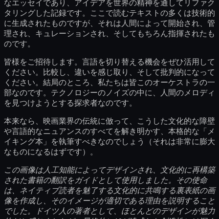
なエッセイであり、アイデアを世界の精神を通してリファク
タリングした記録です。ここで読むテキストの多くは技術的
に生成されたものですが、それは人間によって開始され、管
理され、キュレーションされ、そしてもちろん指揮されたも
のです。
皆様をご招待します。言語を切り替える機会をぜひ活用して
ください。比較し、違いを感じ取り、そして批判的になって
ください。結局のところ、私たちは皆このオーケストラの一
部なのです。テクノロジーのノイズの中に、人間のメロディ
を見つけようとする探求者なのです。
本来なら、映画業界の伝統に倣って、こうした文化的な障壁
や言語的なニュアンスのすべてを解き明かす、本格的な「メ
イキング本」を執筆すべきなのでしょう（それは非常に膨大
なものになるはずです）。
この画像は人工知能によってデザインされ、文化的に再構築
された書籍の翻訳をガイドとして使用しました。その使命
は、ネイティブ読者を魅了する文化的に共鳴する裏表紙の画
像を作成し、そのイメージが適切である理由を説明すること
でした。ドイツ人の著者として、ほとんどのデザインが魅力