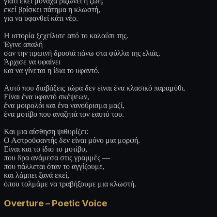
γιατί εκεί μονάχα ριζώνει η ζωή,
εκεί βρίσκει πάτημα η κλωστή,
για να υφανθεί κάτι νέο.
Η ιστορία ξεχείλισε από το καλούπι της.
Έγινε απαλή
σαν την πρωινή δροσιά πάνω στα φύλλα της ελιάς.
Άρχισε να υφαίνει
και να γίνεται η ίδια το υφαντό.
Αυτό που διαβάζεις τώρα δεν είναι ένα κλασικό παραμύθι.
Είναι ένα υφαντό σκέψεων,
ένα μοιρολόι και ένα νανούρισμα μαζί,
ένα μοτίβο που αναζητά τον εαυτό του.
Και μια αίσθηση ψιθυρίζει:
Ο Αστροϋφαντής δεν είναι μόνο μια μορφή.
Είναι και το ίδιο το μοτίβο,
που δρα ανάμεσα στις γραμμές —
που πάλλεται όταν το αγγίζουμε,
και λάμπει ξανά εκεί,
όπου τολμάμε να τραβήξουμε μια κλωστή.
Overture – Poetic Voice