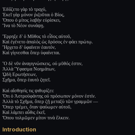
Ἐδίίζετο γὰρ τὸ τραχύ,
Ἐκεῖ γὰρ μόνον ῥιζοῦται ὁ Βίος,
Ὅπου ὁ μίτος λαβὴν εὑρίσκει,
Ἵνα τὸ Νέον συνάψῃ.
Ἔρρηξε δ' ὁ Μῦθος τὸ εἶδος αὐτοῦ,
Καὶ ἐγένετο ἁπαλὸς ὡς δρόσος ἐν φάει πρώτῳ.
Ἤρχετο δ' ὑφαίνειν ἑαυτόν,
Καὶ γίγνεσθαι ὅπερ ὑφαίνεται.
Ὃ δὲ νῦν ἀναγιγνώσκεις, οὐ μῦθός ἐστιν,
Ἀλλὰ Ὕφασμα Νοημάτων,
ᾨδὴ Ερωτήσεων,
Σχῆμα, ὅπερ ἑαυτὸ ζητεῖ.
Καὶ αἴσθησίς τις ψιθυρίζει:
Ὅτι ὁ Ἀστροϋφάντης οὐ πρόσωπον μόνον ἐστίν.
Ἀλλὰ τὸ Σχῆμα, ὅπερ ζῇ μεταξὺ τῶν γραμμῶν —
Ὅπερ τρέμει, ὅταν ψαύωμεν αὐτοῦ,
Καὶ λάμπει αὖθις ἐκεῖ,
Ὅπου τολμῶμεν μίτον τινὰ ἕλκειν.
Introduction