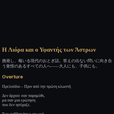
Η Λιόρα και ο Υφαντής των Άστρων
挑発し、報いる現代のおとぎ話。答えの出ない問いに向き合
う覚悟のあるすべての人へ——大人にも、子供にも。
Overture
Πρελούδιο – Πριν από την πρώτη κλωστή
Δεν άρχισε σαν παραμύθι,
μα σαν μια ερώτηση
που δεν ησύχαζε.
Ένα σαββατιάτικο πρωινό.