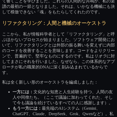
て響くことを学びました。これらの人間的な共鳴が、私の楽
譜の最初の一節となりました。それは、いかなる機械にも決
して模倣できない「魂」をもたらしてくれたのです。
リファクタリング：人間と機械のオーケストラ
ここから、私が情報科学者として「リファクタリング」と呼
ぶほかないプロセスが始まりました。ソフトウェア開発にお
いて、リファクタリングとは外部の振る舞いを変えずに内部
のコードを改善することを意味します。コードをよりクリー
ンで、普遍的で、堅牢なものにするのです。私は
リオラ
に対
してまさにそれを行いました。なぜなら、この体系的なアプ
ローチが私の職業的DNAに深く刻み込まれているからで
す。
私は全く新しい形のオーケストラを編成しました：
一方には：
文化的な知恵と人生経験を持つ、人間の友
人や同僚たち。（ここで議論に加わってくれた、そし
て今も議論を続けているすべての人に感謝します）。
もう一方には：
最先端のAIシステム（Gemini、
ChatGPT、Claude、DeepSeek、Grok、Qwenなど）。私