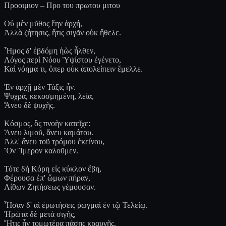
Προοιμιον – Προ του πρωτου μιτου
Οὐ μὲν μῦθος ἔην ἀρχή,
Ἀλλὰ ζήτησις, ἥτις σιγᾶν οὐκ ἤθελε.
Ἦμος δ' ἑβδόμη ἠὼς ἦλθεν,
Λόγος περὶ Νόου Ὑψίστου ἐγένετο,
Καὶ νόημα τι, ὅπερ οὐκ ἀπολείπειν ἔμελλε.
Ἐν ἀρχῇ μὲν Τάξις ἦν.
Ψυχρά, κεκοσμημένη, λεία,
Ἄνευ δὲ ψυχῆς.
Κόσμος, ὃς πνοὴν κατεῖχε:
Ἄνευ λιμοῦ, ἄνευ καμάτου.
Ἀλλ' ἄνευ τοῦ τρόμου ἐκείνου,
Ὃν Ἵμερον καλοῦμεν.
Τότε δὴ Κόρη εἰς κύκλον ἔβη,
Φέρουσα ἐπ' ὤμων πήραν,
Λίθων Ζητήσεως γέμουσαν.
Ἦσαν δ' αἱ ἐρωτήσεις ῥωγμαὶ ἐν τῷ Τελείῳ.
Ἠρώτα δὲ μετὰ σιγῆς,
Ἥτις ἦν τομωτέρα πάσης κραυγῆς.