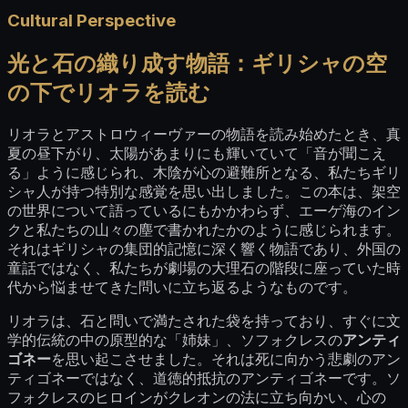
Cultural Perspective
光と石の織り成す物語：ギリシャの空
の下でリオラを読む
リオラとアストロウィーヴァーの物語を読み始めたとき、真
夏の昼下がり、太陽があまりにも輝いていて「音が聞こえ
る」ように感じられ、木陰が心の避難所となる、私たちギリ
シャ人が持つ特別な感覚を思い出しました。この本は、架空
の世界について語っているにもかかわらず、エーゲ海のイン
クと私たちの山々の塵で書かれたかのように感じられます。
それはギリシャの集団的記憶に深く響く物語であり、外国の
童話ではなく、私たちが劇場の大理石の階段に座っていた時
代から悩ませてきた問いに立ち返るようなものです。
リオラは、石と問いで満たされた袋を持っており、すぐに文
学的伝統の中の原型的な「姉妹」、ソフォクレスの
アンティ
ゴネー
を思い起こさせました。それは死に向かう悲劇のアン
ティゴネーではなく、道徳的抵抗のアンティゴネーです。ソ
フォクレスのヒロインがクレオンの法に立ち向かい、心の