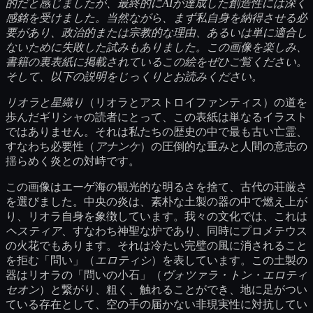
的だと感じましたが、最終的にAIが達成した創造性には深く
感銘を受けました。当然ながら、まず私自身を納得させる必
要があり、政治的または宗教的な理由、あるいは単に適合し
ないために失敗した試みもありました。この画像を楽しみ、
書籍の裏表紙に掲載されているこの絵をぜひご覧ください。
そして、以下の説明をじっくりとお読みください。
リオラと星織り
（リオラとアストロイファンティス）の道を
歩んだギリシャの読者にとって、この表紙は単なるイラスト
ではありません。それは私たちの歴史の中で最も古い亡霊、
すなわち必要性（
アナンケ
）の圧倒的な重みと人間の意志の
揺らめく炎との対峙です。
この画像はエーゲ海の観光的な明るさを捨て、古代の荘厳さ
を選びました。中央の炎は、素朴な土製の器の中で燃え上が
り、リオラ自身を象徴しています。我々の文化では、これは
ヘスティア
、すなわち神聖な炉であり、同時にプロメテウス
の火花でもあります。それは冷たい完璧の風に消されること
を拒む「問い」（
エロティシ
）を表しています。この土製の
器はリオラの「問いの小石」（
ヴォツァラ・トン・エロティ
セオン
）と繋がり、粗く、触れることができ、地に足がつい
ている存在として、空の手の届かない非現実性に対抗してい