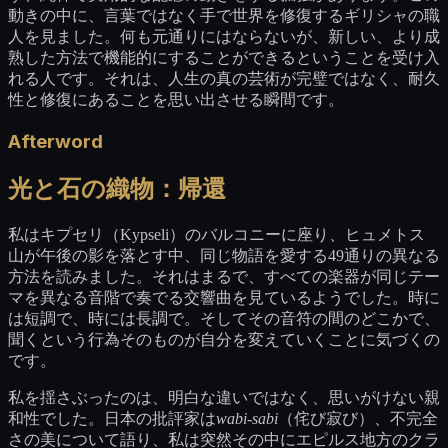
動きの中に、言葉ではなく手で世界を修復するギリシャの職
人を見ました。何も元通りにはならないが、新しい、より成
熟した方法で機能的にすることができるということを受け入
れる人です。それは、人生の真の芸術が完璧ではなく、耐久
性と修復にあることを思い出させる瞬間です。
Afterword
光と石の織物：帰還
私はキプセリ（Kypseli）のバルコニーに座り、ヒュメトス
山が午後の影を落とす中、同じ物語を愛する49通りの異なる
方法を読みました。それはまるで、すべての楽器が同じテー
マを異なる音階で奏でる交響曲を見ているようでした。時に
は短調で、時には長調で。そしてその音符の間のどこかで、
聞くという行為そのものが自分を変えていくことに気づくの
です。
私を揺さぶったのは、明白な違いではなく、思いがけない親
和性でした。日本の批評家は
wabi-sabi
（侘び寂び）、不完全
さの美について語り、私は突然その中にエピルス地方のクラ