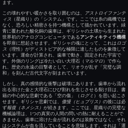
ます。
この壊れやすい暖かさを取り囲むのは、
アストロイファンテ
ィス
（星織り）の「システム」です。ここでは糸の織機では
なく、恐ろしい精密さを持つ機構として描かれています。緑
青に覆われた酸化銅の歯車は、ギリシャの土壌から生まれた
世界初のアナログコンピュータである
アンティキティラ機構
を即座に想起させます。ギリシャの魂にとって、これは
ロゴ
ス
（理性）がディストピア的な極限に達したものを象徴して
います。運命が計算され、歯車で動き、固定された宇宙で
す。外側のリングは冷たい白い大理石（
マルマロ
）で作ら
れ、歴史の永遠の目撃者として、リオラが乱す「完璧な調
和」を刻んだ古代文字が刻まれています。
しかし、真の感情的な衝撃は破壊にあります。歯車から流れ
出る溶けた金と大理石にひび割れを生じさせる裂け目は、書
籍の中心的な悲劇である「空の傷」（
ログミ
）を思い起こさ
せます。ギリシャ悲劇では、
傲慢（ヒュブリス）
の後には必
ず
報復（ネメシス）
が続きます。ここでは、星織りの完璧な
機械論理は、1つの真実の人間の問いの熱に耐えることがで
きません。歯車に溶けた金が流れるのは装飾ではなく、それ
はシステムが血を流していることを意味します。それは「運