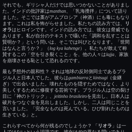
それでも、ギリシャ人だけでは思いつかないことがありまし
た。インドの批評家は
manthan
、「乳海攪拌」について語り
ました。そこでは藁がアムブロシア（神酒）にも毒にもなり
ます。これは私を怖がらせました。私たちの読み方では、
リ
オラ
はヒロインです。インドの読み方では、彼女は脅威でも
あります。私が自分のテキストで囁いた「調和を乱すことは
賢明か？」という問いは、そこでは叫びとなります。「世間
はなんと言うか？」（
log kya kahenge
）。私たちが敢えて称
賛するこの「空を引き裂くこと」を、他の人々は
lajja
、家族
を崩壊させる恥として恐れるのです。
最も予想外の親和性？ それは地球の反対側同士であるブラ
ジル人と日本人でした。彼らは
gambiarra
と
kintsugi
（金継
ぎ）で出会いました。壊れたものを隠すためではなく、より
美しくするために修復する芸術です。ブラジル人は空の裂け
目に「神のトリック」、
jeitinho brasileiro
を見出し、日本人は
破片をつなぐ金を見出しました。しかし、二人は同じことを
言いました。「完全なものは死んでいる。ひび割れたものは
生きている」と。
これらすべてから何が残るのでしょうか？ 「
リオラ
」は一
人ではないという認識です。彼女は49の異なる問いであり、