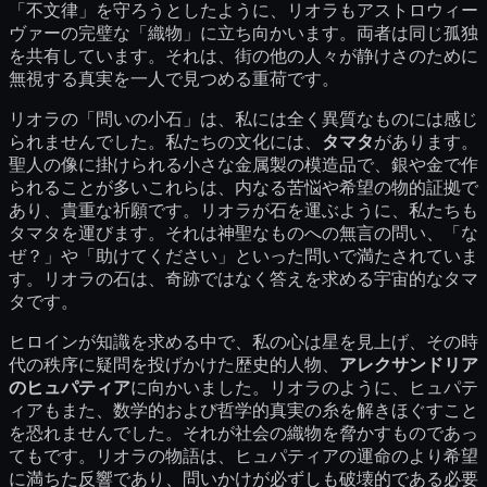
「不文律」を守ろうとしたように、リオラもアストロウィー
ヴァーの完璧な「織物」に立ち向かいます。両者は同じ孤独
を共有しています。それは、街の他の人々が静けさのために
無視する真実を一人で見つめる重荷です。
リオラの「問いの小石」は、私には全く異質なものには感じ
られませんでした。私たちの文化には、
タマタ
があります。
聖人の像に掛けられる小さな金属製の模造品で、銀や金で作
られることが多いこれらは、内なる苦悩や希望の物的証拠で
あり、貴重な祈願です。リオラが石を運ぶように、私たちも
タマタを運びます。それは神聖なものへの無言の問い、「な
ぜ？」や「助けてください」といった問いで満たされていま
す。リオラの石は、奇跡ではなく答えを求める宇宙的なタマ
タです。
ヒロインが知識を求める中で、私の心は星を見上げ、その時
代の秩序に疑問を投げかけた歴史的人物、
アレクサンドリア
のヒュパティア
に向かいました。リオラのように、ヒュパテ
ィアもまた、数学的および哲学的真実の糸を解きほぐすこと
を恐れませんでした。それが社会の織物を脅かすものであっ
てもです。リオラの物語は、ヒュパティアの運命のより希望
に満ちた反響であり、問いかけが必ずしも破壊的である必要