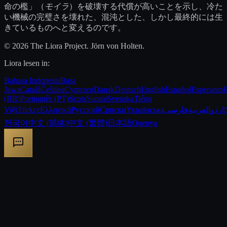
命の檻」（
モイラ
）を破壊する代償が高いことを示し、冷た
い機械の完璧さを壊れた、混沌とした、しかし最終的には生
きているものへと変えるのです。
© 2026 The Liora Project. Jörn von Holten.
Liora lesen in:
Bahasa Indonesia
Basa
Jawa
Català
Čeština
Cymraeg
Dansk
Deutsch
English
Español
Esperanto
E
(BR)
Português (PT)
Scots
Suomi
Svenska
Tiếng
Việt
Türkçe
Ελληνικά
Русский
Српски
Українська
فارسی
العربية
اردو
한국어
中文 (简体)
中文 (繁體)
日本語
Quenya