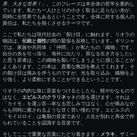
界、大きな世界！」
。このフレーズは本全体の哲学を要約し
ています。私たち一人ひとりの小さく取るに足らない糸が、
同時に全世界でもあるということです。全体に対する個人の
責任は、私たちを熱くさせるテーマです。
ここで私たちは現代社会の「裂け目」に触れます。リオラの
物語は、
伝統と個性
の間の緊張を反映しています。ギリシャ
では、家族や共同体（「仲間」）が私たちの「織物」です。
自分の糸を引っ張り、海外に出たり、異なる生き方をしたい
と思う若者は、この織物を裂いてしまうように感じることが
よくあります。この本は、貴重な教訓を教えてくれます。そ
の裂け目は痛みを伴うものですが、光を取り込み、織物をよ
り強く、より柔軟にすることができるということです。
リオラの内的な旅に音楽をつけるとしたら、軽やかなもので
はなく、
エピルスのクラリネット
の音を選びます。それは
「カイモ」を運ぶ音—単なる悲しみではなく、心が痛みなが
らも同時に癒されるような甘く苦い憧れです。エピルスの
「モイロロイ」は亀裂の音楽であり、人生が別れと再会で作
られていることを認識する音楽です。
そしてここで重要な言葉にたどり着きます：
メラキ
。ザミー