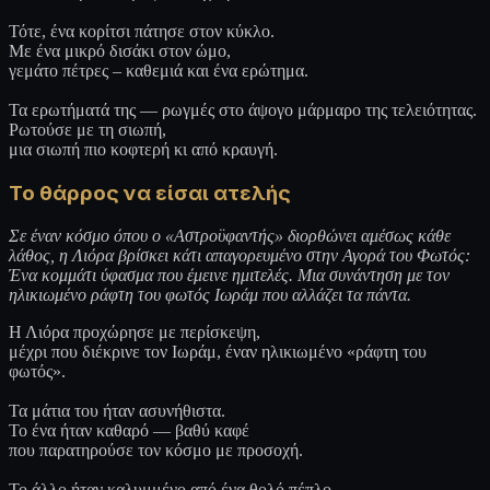
Τότε, ένα κορίτσι πάτησε στον κύκλο.
Με ένα μικρό δισάκι στον ώμο,
γεμάτο πέτρες – καθεμιά και ένα ερώτημα.
Τα ερωτήματά της — ρωγμές στο άψογο μάρμαρο της τελειότητας.
Ρωτούσε με τη σιωπή,
μια σιωπή πιο κοφτερή κι από κραυγή.
Το θάρρος να είσαι ατελής
Σε έναν κόσμο όπου ο «Αστροϋφαντής» διορθώνει αμέσως κάθε
λάθος, η Λιόρα βρίσκει κάτι απαγορευμένο στην Αγορά του Φωτός:
Ένα κομμάτι ύφασμα που έμεινε ημιτελές. Μια συνάντηση με τον
ηλικιωμένο ράφτη του φωτός Ιωράμ που αλλάζει τα πάντα.
Η Λιόρα προχώρησε με περίσκεψη,
μέχρι που διέκρινε τον Ιωράμ, έναν ηλικιωμένο «ράφτη του
φωτός».
Τα μάτια του ήταν ασυνήθιστα.
Το ένα ήταν καθαρό — βαθύ καφέ
που παρατηρούσε τον κόσμο με προσοχή.
Το άλλο ήταν καλυμμένο από ένα θολό πέπλο,