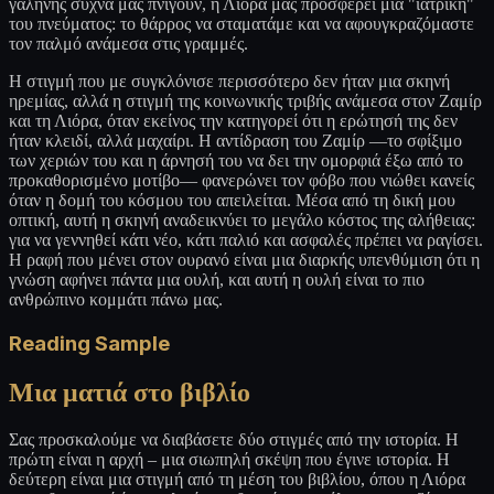
γαλήνης συχνά μας πνίγουν, η Λιόρα μας προσφέρει μια "ιατρική"
του πνεύματος: το θάρρος να σταματάμε και να αφουγκραζόμαστε
τον παλμό ανάμεσα στις γραμμές.
Η στιγμή που με συγκλόνισε περισσότερο δεν ήταν μια σκηνή
ηρεμίας, αλλά η στιγμή της κοινωνικής τριβής ανάμεσα στον Ζαμίρ
και τη Λιόρα, όταν εκείνος την κατηγορεί ότι η ερώτησή της δεν
ήταν κλειδί, αλλά μαχαίρι. Η αντίδραση του Ζαμίρ —το σφίξιμο
των χεριών του και η άρνησή του να δει την ομορφιά έξω από το
προκαθορισμένο μοτίβο— φανερώνει τον φόβο που νιώθει κανείς
όταν η δομή του κόσμου του απειλείται. Μέσα από τη δική μου
οπτική, αυτή η σκηνή αναδεικνύει το μεγάλο κόστος της αλήθειας:
για να γεννηθεί κάτι νέο, κάτι παλιό και ασφαλές πρέπει να ραγίσει.
Η ραφή που μένει στον ουρανό είναι μια διαρκής υπενθύμιση ότι η
γνώση αφήνει πάντα μια ουλή, και αυτή η ουλή είναι το πιο
ανθρώπινο κομμάτι πάνω μας.
Reading Sample
Μια ματιά στο βιβλίο
Σας προσκαλούμε να διαβάσετε δύο στιγμές από την ιστορία. Η
πρώτη είναι η αρχή – μια σιωπηλή σκέψη που έγινε ιστορία. Η
δεύτερη είναι μια στιγμή από τη μέση του βιβλίου, όπου η Λιόρα