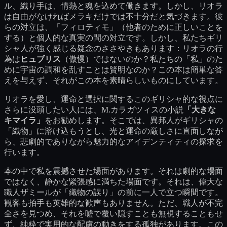
ル、織り手は、情熱と魂を込めて働きます。しかし、リオラ
は自由がなければメラキだけでは不十分だと気づきます。彼
らの対立は、「フィロティモ」（他者のために正しいことを
する）と個人的な真実の間の対立です。しかし、私たちギリ
シャ人が強く感じる疑念のささやきもあります：リオラの行
為は
ヒュブリス
（傲慢）ではないのか？私たちの「私」のた
めに宇宙の調和を乱すことは賢明なのか？この本は簡単な答
えを与えず、それがこの本を素晴らしいものにしています。
リオラを愛し、運命と選択に関するこのギリシャ的な視点に
さらに没頭したい人には、M.カラガツィスの小説
「大きな
キマイラ」
をお勧めします。そこでは、異邦人がギリシャの
「織物」に溶け込もうとし、光と運命の厳しさに直面しなが
ら、悲劇的でありながら魅力的なアイデンティティの探求を
行います。
本の中で私を震撼させた場面があります。それは劇的な場面
ではなく、静かな緊張感に満ちた場面です。それは、偉大な
職人ザミールが「織物の誤り」の前に一人で立つ瞬間です。
観客も拍手も英雄的な歓声もありません。ただ、職人が不完
全さを見つめ、それを嘘で覆い隠すことも無視することもせ
ず、純粋で実用的な配慮の動きをする孤独があります。この