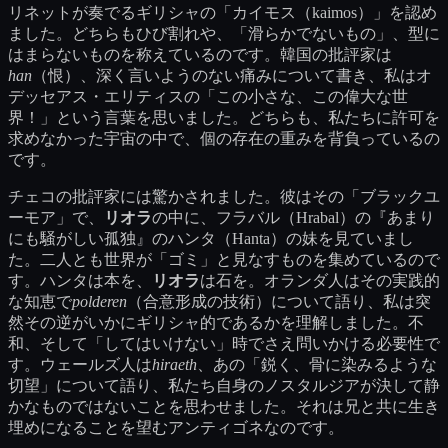
リネットが奏でるギリシャの「カイモス（kaimos）」を認め
ました。どちらもひび割れや、「滑らかでないもの」、型に
はまらないものを称えているのです。韓国の批評家は
han
（恨）、深く言いようのない痛みについて書き、私はオ
デッセアス・エリティスの「この小さな、この偉大な世
界！」という言葉を思いました。どちらも、私たちに許可を
求めなかった宇宙の中で、個の存在の重みを背負っているの
です。
チェコの批評家には驚かされました。彼はその「ブラックユ
ーモア」で、
リオラ
の中に、フラバル（Hrabal）の『あまり
にも騒がしい孤独』のハンタ（Hanta）の妹を見ていまし
た。二人とも世界が「ゴミ」と見なすものを集めているので
す。ハンタは本を、
リオラ
は石を。オランダ人はその実践的
な知恵で
polderen
（合意形成の技術）について語り、私は突
然その逆がいかにギリシャ的であるかを理解しました。不
和、そして「してはいけない」時でさえ問いかける必要性で
す。ウェールズ人は
hiraeth
、あの「鋭く、骨に染みるような
切望」について語り、私たち自身のノスタルジアが決して静
かなものではないことを思わせました。それは兄と共に生き
埋めになることを望むアンティゴネなのです。