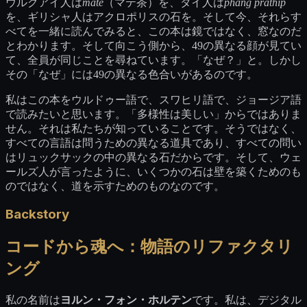
ウルグアイ人は
mate
（マテ茶）を、タイ人は
phang prathip
を、ギリシャ人はアクロポリスの石を。そして今、それらす
べてを一緒に読んでみると、この本は鏡ではなく、窓なのだ
とわかります。そして向こう側から、49の異なる顔が見てい
て、全員が同じことを尋ねています。「なぜ？」と。しかし
その「なぜ」には49の異なる色合いがあるのです。
私はこの本をウルドゥー語で、スワヒリ語で、ジョージア語
で読みたいと思います。「多様性は美しい」からではありま
せん。それは私たちが知っていることです。そうではなく、
すべての言語は問うための異なる道具であり、すべての問い
はリュックサックの中の異なる石だからです。そして、ウェ
ールズ人が言ったように、いくつかの石は壁を築くためのも
のではなく、道を示すためのものなのです。
Backstory
コードから魂へ：物語のリファクタリ
ング
私の名前は
ヨルン・フォン・ホルテン
です。私は、デジタル