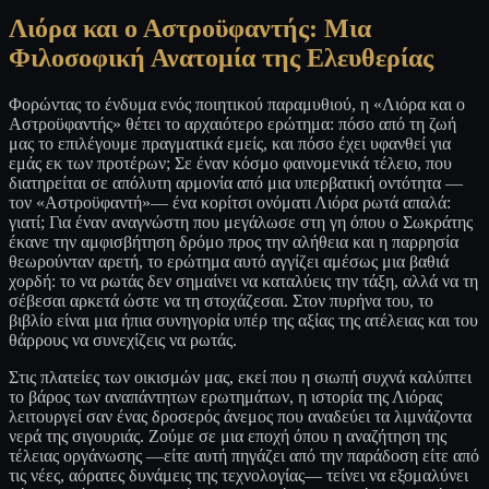
Λιόρα και ο Αστροϋφαντής: Μια
Φιλοσοφική Ανατομία της Ελευθερίας
Φορώντας το ένδυμα ενός ποιητικού παραμυθιού, η «Λιόρα και ο
Αστροϋφαντής» θέτει το αρχαιότερο ερώτημα: πόσο από τη ζωή
μας το επιλέγουμε πραγματικά εμείς, και πόσο έχει υφανθεί για
εμάς εκ των προτέρων; Σε έναν κόσμο φαινομενικά τέλειο, που
διατηρείται σε απόλυτη αρμονία από μια υπερβατική οντότητα —
τον «Αστροϋφαντή»— ένα κορίτσι ονόματι Λιόρα ρωτά απαλά:
γιατί; Για έναν αναγνώστη που μεγάλωσε στη γη όπου ο Σωκράτης
έκανε την αμφισβήτηση δρόμο προς την αλήθεια και η παρρησία
θεωρούνταν αρετή, το ερώτημα αυτό αγγίζει αμέσως μια βαθιά
χορδή: το να ρωτάς δεν σημαίνει να καταλύεις την τάξη, αλλά να τη
σέβεσαι αρκετά ώστε να τη στοχάζεσαι. Στον πυρήνα του, το
βιβλίο είναι μια ήπια συνηγορία υπέρ της αξίας της ατέλειας και του
θάρρους να συνεχίζεις να ρωτάς.
Στις πλατείες των οικισμών μας, εκεί που η σιωπή συχνά καλύπτει
το βάρος των αναπάντητων ερωτημάτων, η ιστορία της Λιόρας
λειτουργεί σαν ένας δροσερός άνεμος που αναδεύει τα λιμνάζοντα
νερά της σιγουριάς. Ζούμε σε μια εποχή όπου η αναζήτηση της
τέλειας οργάνωσης —είτε αυτή πηγάζει από την παράδοση είτε από
τις νέες, αόρατες δυνάμεις της τεχνολογίας— τείνει να εξομαλύνει