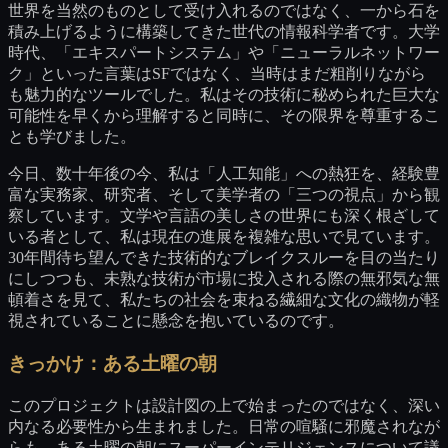
世界を当然のものとして受け入れるのではなく、一から石を
積み上げるように構築してきた世代の情報科学者です。大学
時代、「エキスパートシステム」や「ニューラルネットワー
ク」といった言葉はSFではなく、当時はまだ粗削りながら
も魅力的なツールでした。私はその技術に秘められた巨大な
可能性を早くから理解すると同時に、その限界を尊重するこ
とも学びました。
今日、数十年後の今、私は「人工知能」への熱狂を、経験豊
富な実務家、研究者、そして美学者の「三つの視点」から観
察しています。文学や言語の美しさの世界にも深く根ざして
いる者として、私は現在の進展を複雑な思いで見ています。
30年間待ち望んできた技術的なブレイクスルーを目の当たり
にしつつも、未熟な技術が市場に投入される際の無邪気な無
頓着さを見て、私たちの社会を束ねる繊細な文化の織物が軽
視されていることに懸念を抱いているのです。
きっかけ：ある土曜の朝
このプロジェクトは設計図の上で始まったのではなく、深い
内なる必要性から生まれました。日常の喧騒に邪魔されなが
らも、ある土曜の朝にスーパーインテリジェンスについて議