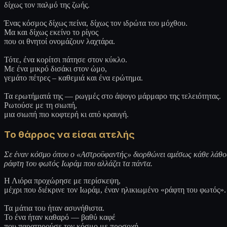
δίχως τον παλμό της ζωής.
Ένας κόσμος δίχως πείνα, δίχως τον ιδρώτα του μόχθου.
Μα και δίχως εκείνο το ρίγος
που οι θνητοί ονομάζουν λαχτάρα.
Τότε, ένα κορίτσι πάτησε στον κύκλο.
Με ένα μικρό δισάκι στον ώμο,
γεμάτο πέτρες – καθεμιά και ένα ερώτημα.
Τα ερωτήματά της — ρωγμές στο άψογο μάρμαρο της τελειότητας.
Ρωτούσε με τη σιωπή,
μια σιωπή πιο κοφτερή κι από κραυγή.
Το θάρρος να είσαι ατελής
Σε έναν κόσμο όπου ο «Αστροϋφαντής» διορθώνει αμέσως κάθε λάθος,
ράφτη του φωτός Ιωράμ που αλλάζει τα πάντα.
Η Λιόρα προχώρησε με περίσκεψη,
μέχρι που διέκρινε τον Ιωράμ, έναν ηλικιωμένο «ράφτη του φωτός».
Τα μάτια του ήταν ασυνήθιστα.
Το ένα ήταν καθαρό — βαθύ καφέ
που παρατηρούσε τον κόσμο με προσοχή.