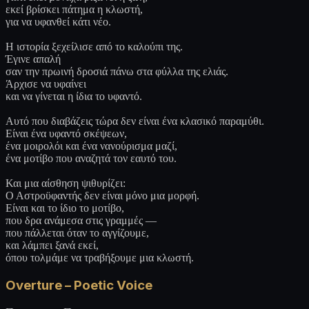
εκεί βρίσκει πάτημα η κλωστή,
για να υφανθεί κάτι νέο.
Η ιστορία ξεχείλισε από το καλούπι της.
Έγινε απαλή
σαν την πρωινή δροσιά πάνω στα φύλλα της ελιάς.
Άρχισε να υφαίνει
και να γίνεται η ίδια το υφαντό.
Αυτό που διαβάζεις τώρα δεν είναι ένα κλασικό παραμύθι.
Είναι ένα υφαντό σκέψεων,
ένα μοιρολόι και ένα νανούρισμα μαζί,
ένα μοτίβο που αναζητά τον εαυτό του.
Και μια αίσθηση ψιθυρίζει:
Ο Αστροϋφαντής δεν είναι μόνο μια μορφή.
Είναι και το ίδιο το μοτίβο,
που δρα ανάμεσα στις γραμμές —
που πάλλεται όταν το αγγίζουμε,
και λάμπει ξανά εκεί,
όπου τολμάμε να τραβήξουμε μια κλωστή.
Overture – Poetic Voice