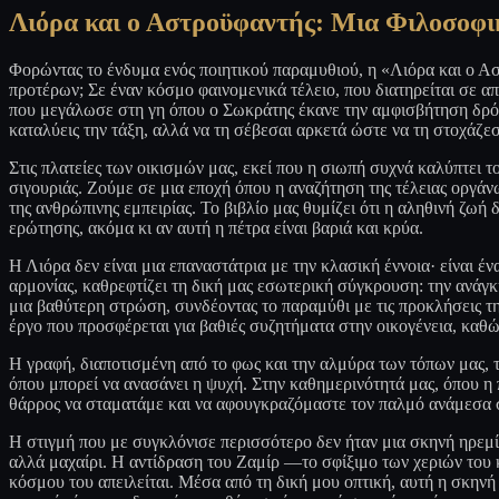
Λιόρα και ο Αστροϋφαντής: Μια Φιλοσοφι
Φορώντας το ένδυμα ενός ποιητικού παραμυθιού, η «Λιόρα και ο Αστ
προτέρων; Σε έναν κόσμο φαινομενικά τέλειο, που διατηρείται σε 
που μεγάλωσε στη γη όπου ο Σωκράτης έκανε την αμφισβήτηση δρόμο
καταλύεις την τάξη, αλλά να τη σέβεσαι αρκετά ώστε να τη στοχάζεσα
Στις πλατείες των οικισμών μας, εκεί που η σιωπή συχνά καλύπτει 
σιγουριάς. Ζούμε σε μια εποχή όπου η αναζήτηση της τέλειας οργάν
της ανθρώπινης εμπειρίας. Το βιβλίο μας θυμίζει ότι η αληθινή ζωή
ερώτησης, ακόμα κι αν αυτή η πέτρα είναι βαριά και κρύα.
Η Λιόρα δεν είναι μια επαναστάτρια με την κλασική έννοια· είναι έν
αρμονίας, καθρεφτίζει τη δική μας εσωτερική σύγκρουση: την ανάγκ
μια βαθύτερη στρώση, συνδέοντας το παραμύθι με τις προκλήσεις της
έργο που προσφέρεται για βαθιές συζητήματα στην οικογένεια, καθώ
Η γραφή, διαποτισμένη από το φως και την αλμύρα των τόπων μας, τ
όπου μπορεί να ανασάνει η ψυχή. Στην καθημερινότητά μας, όπου η π
θάρρος να σταματάμε και να αφουγκραζόμαστε τον παλμό ανάμεσα σ
Η στιγμή που με συγκλόνισε περισσότερο δεν ήταν μια σκηνή ηρεμίας
αλλά μαχαίρι. Η αντίδραση του Ζαμίρ —το σφίξιμο των χεριών του 
κόσμου του απειλείται. Μέσα από τη δική μου οπτική, αυτή η σκηνή α