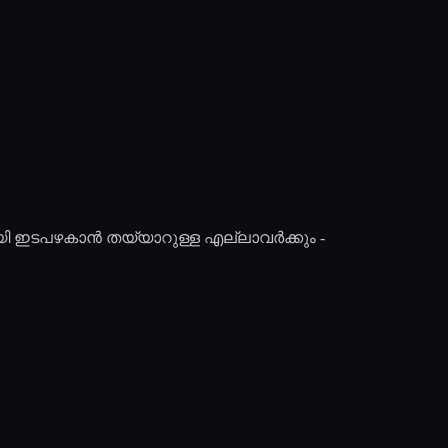
യി ഇടപഴകാൻ തയ്യാറുള്ള എല്ലാവർക്കും -