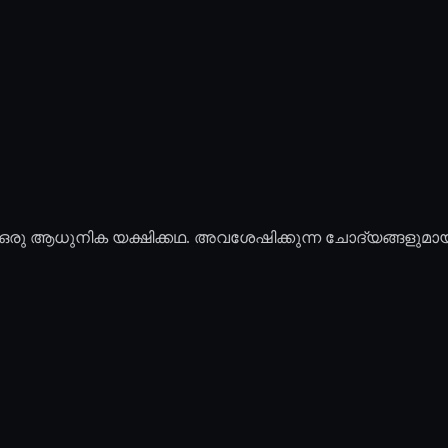
ഒരു ആധുനിക യക്ഷിക്കഥ. അവശേഷിക്കുന്ന ചോദ്യങ്ങളുമാ