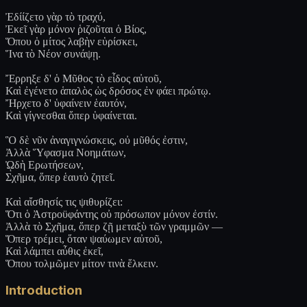
Ἐδίίζετο γὰρ τὸ τραχύ,
Ἐκεῖ γὰρ μόνον ῥιζοῦται ὁ Βίος,
Ὅπου ὁ μίτος λαβὴν εὑρίσκει,
Ἵνα τὸ Νέον συνάψῃ.
Ἔρρηξε δ' ὁ Μῦθος τὸ εἶδος αὐτοῦ,
Καὶ ἐγένετο ἁπαλὸς ὡς δρόσος ἐν φάει πρώτῳ.
Ἤρχετο δ' ὑφαίνειν ἑαυτόν,
Καὶ γίγνεσθαι ὅπερ ὑφαίνεται.
Ὃ δὲ νῦν ἀναγιγνώσκεις, οὐ μῦθός ἐστιν,
Ἀλλὰ Ὕφασμα Νοημάτων,
ᾨδὴ Ερωτήσεων,
Σχῆμα, ὅπερ ἑαυτὸ ζητεῖ.
Καὶ αἴσθησίς τις ψιθυρίζει:
Ὅτι ὁ Ἀστροϋφάντης οὐ πρόσωπον μόνον ἐστίν.
Ἀλλὰ τὸ Σχῆμα, ὅπερ ζῇ μεταξὺ τῶν γραμμῶν —
Ὅπερ τρέμει, ὅταν ψαύωμεν αὐτοῦ,
Καὶ λάμπει αὖθις ἐκεῖ,
Ὅπου τολμῶμεν μίτον τινὰ ἕλκειν.
Introduction