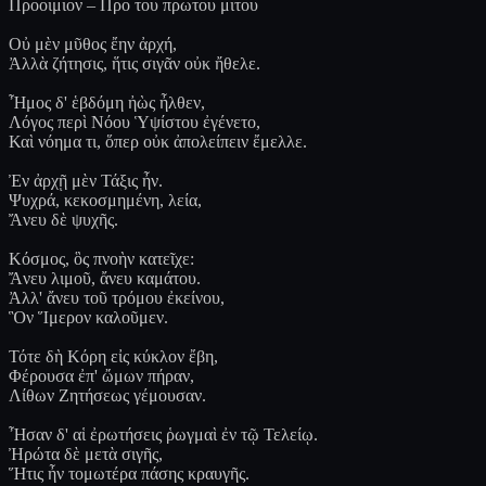
Προοιμιον – Προ του πρωτου μιτου
Οὐ μὲν μῦθος ἔην ἀρχή,
Ἀλλὰ ζήτησις, ἥτις σιγᾶν οὐκ ἤθελε.
Ἦμος δ' ἑβδόμη ἠὼς ἦλθεν,
Λόγος περὶ Νόου Ὑψίστου ἐγένετο,
Καὶ νόημα τι, ὅπερ οὐκ ἀπολείπειν ἔμελλε.
Ἐν ἀρχῇ μὲν Τάξις ἦν.
Ψυχρά, κεκοσμημένη, λεία,
Ἄνευ δὲ ψυχῆς.
Κόσμος, ὃς πνοὴν κατεῖχε:
Ἄνευ λιμοῦ, ἄνευ καμάτου.
Ἀλλ' ἄνευ τοῦ τρόμου ἐκείνου,
Ὃν Ἵμερον καλοῦμεν.
Τότε δὴ Κόρη εἰς κύκλον ἔβη,
Φέρουσα ἐπ' ὤμων πήραν,
Λίθων Ζητήσεως γέμουσαν.
Ἦσαν δ' αἱ ἐρωτήσεις ῥωγμαὶ ἐν τῷ Τελείῳ.
Ἠρώτα δὲ μετὰ σιγῆς,
Ἥτις ἦν τομωτέρα πάσης κραυγῆς.