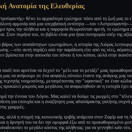
κή Ανατομία της Ελευθερίας
ροϋφαντής» θέτει το αρχαιότερο ερώτημα: πόσο από τη ζωή μας το επ
απόλυτη αρμονία από μια υπερβατική οντότητα —τον «Αστροϋφαντή»— 
 προς την αλήθεια και η παρρησία θεωρούνταν αρετή, το ερώτημα αυτ
ι. Στον πυρήνα του, το βιβλίο είναι μια ήπια συνηγορία υπέρ της αξία
το βάρος των αναπάντητων ερωτημάτων, η ιστορία της Λιόρας λειτουργ
ωσης —είτε αυτή πηγάζει από την παράδοση είτε από τις νέες, αόρατες
 δεν βρίσκεται στην απουσία του πόνου ή του κόπου, αλλά στην ικανότ
α παιδί που αρνείται να δεχτεί το "μέλι και το μετάξι" μιας προκαθορ
η μας να ανήκουμε σε ένα ασφαλές σύνολο έναντι της ανάγκης μας να
 τεχνητής νοημοσύνης, μετατρέποντας την "υφαντική" σε έναν κώδικα 
ς προκαλεί μικρούς και μεγάλους να αναρωτηθούν αν η ευτυχία έχει αξ
ιμά την έννοια του Λόγου. Μας καλεί να δούμε τις ρωγμές στο "τέλε
ίεση για επιτυχία και η αναζήτηση μιας αδιατάρακτης γαλήνης συχνά 
τις γραμμές.
, αλλά η στιγμή της κοινωνικής τριβής ανάμεσα στον Ζαμίρ και τη Λιό
και η άρνησή του να δει την ομορφιά έξω από το προκαθορισμένο μοτ
ναδεικνύει το μεγάλο κόστος της αλήθειας: για να γεννηθεί κάτι νέο,