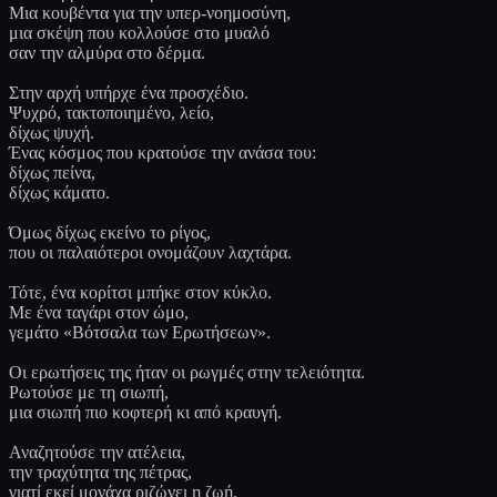
Μια κουβέντα για την υπερ-νοημοσύνη,
μια σκέψη που κολλούσε στο μυαλό
σαν την αλμύρα στο δέρμα.
Στην αρχή υπήρχε ένα προσχέδιο.
Ψυχρό, τακτοποιημένο, λείο,
δίχως ψυχή.
Ένας κόσμος που κρατούσε την ανάσα του:
δίχως πείνα,
δίχως κάματο.
Όμως δίχως εκείνο το ρίγος,
που οι παλαιότεροι ονομάζουν λαχτάρα.
Τότε, ένα κορίτσι μπήκε στον κύκλο.
Με ένα ταγάρι στον ώμο,
γεμάτο «Βότσαλα των Ερωτήσεων».
Οι ερωτήσεις της ήταν οι ρωγμές στην τελειότητα.
Ρωτούσε με τη σιωπή,
μια σιωπή πιο κοφτερή κι από κραυγή.
Αναζητούσε την ατέλεια,
την τραχύτητα της πέτρας,
γιατί εκεί μονάχα ριζώνει η ζωή,