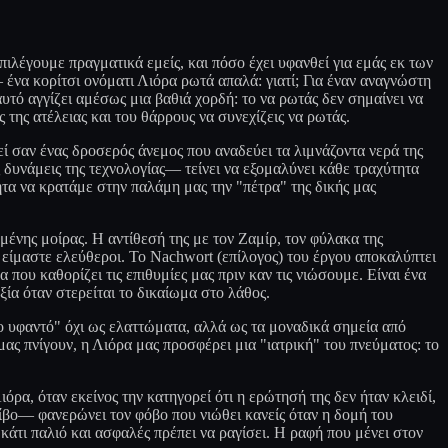
ιλέγουμε πραγματικά εμείς, και πόσο έχει υφανθεί για εμάς εκ των
ένα κορίτσι ονόματι Λιόρα ρωτά απαλά: γιατί; Για έναν αναγνώστη
ό αγγίζει αμέσως μια βαθιά χορδή: το να ρωτάς δεν σημαίνει να
ς της ατέλειας και του θάρρους να συνεχίζεις να ρωτάς.
εί σαν ένας δροσερός άνεμος που αναδεύει τα λιμνάζοντα νερά της
 δυνάμεις της τεχνολογίας— τείνει να εξομαλύνει κάθε τραχύτητα
ητα να κρατάμε στην παλάμη μας την "πέτρα" της δικής μας
ισμένης μοίρας. Η αντίθεσή της με τον Ζαμίρ, τον φύλακα της
 είμαστε ελεύθεροι. Το Nachwort (επίλογος) του έργου αποκαλύπτει
που καθορίζει τις επιθυμίες μας πριν καν τις νιώσουμε. Είναι ένα
ία όταν στερείται το δικαίωμα στο λάθος.
ιο υφαντό" όχι ως ελαττώματα, αλλά ως τα μοναδικά σημεία από
μας πνίγουν, η Λιόρα μας προσφέρει μια "ιατρική" του πνεύματος: το
ρα, όταν εκείνος την κατηγορεί ότι η ερώτησή της δεν ήταν κλειδί,
ίβο— φανερώνει τον φόβο που νιώθει κανείς όταν η δομή του
 κάτι παλιό και ασφαλές πρέπει να ραγίσει. Η ραφή που μένει στον