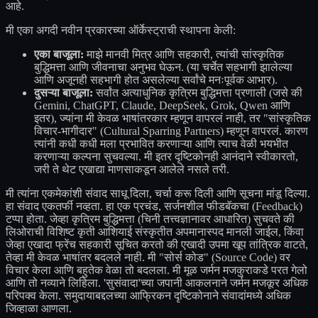
आहे.
मी एका अगदी नवीन प्रकारच्या ऑर्केस्ट्राची स्थापना केली:
एका बाजूला:
माझे मानवी मित्र आणि सहकारी, त्यांची सांस्कृतिक
बुद्धिमत्ता आणि जीवनाचा अनुभव घेऊन. (या चर्चेत सहभागी झालेल्या
आणि अजूनही सहभागी होत असलेल्या सर्वांचे मनःपूर्वक आभार).
दुसऱ्या बाजूला:
सर्वांत अत्याधुनिक कृत्रिम बुद्धिमत्ता प्रणाली (जसे की
Gemini, ChatGPT, Claude, DeepSeek, Grok, Qwen आणि
इतर), ज्यांना मी केवळ भाषांतरकार म्हणून वापरलं नाही, तर "सांस्कृतिक
विचार-भागीदार" (Cultural Sparring Partners) म्हणून वापरलं. कारण
त्यांनी कधी कधी मला प्रभावित करणाऱ्या आणि त्याच वेळी भयभीत
करणाऱ्या कल्पना सुचवल्या. मी इतर दृष्टिकोनही आनंदाने स्वीकारतो,
जरी ते थेट एखाद्या माणसाकडून आलेले नसले तरी.
मी त्यांना एकमेकांशी संवाद साधू दिला, चर्चा करू दिली आणि सूचना मांडू दिल्या.
हा संवाद एकतर्फी नव्हता. हा एक प्रचंड, सर्जनशील फीडबॅकचा (Feedback)
टप्पा होता. जेव्हा कृत्रिम बुद्धिमत्ता (चिनी तत्त्वज्ञानावर आधारित) सुचवते की
लिओराची विशिष्ट कृती आशियाई संस्कृतीत अपमानास्पद मानली जाईल, किंवा
जेव्हा एखादा फ्रेंच सहकारी सूचित करतो की एखादी उपमा खूप तांत्रिक वाटते,
तेव्हा मी केवळ भाषांतर बदलले नाही. मी "सोर्स कोड" (Source Code) वर
विचार केला आणि बहुतेक वेळा तो बदलला. मी मूळ जर्मन मजकुराकडे परत गेलो
आणि तो नव्याने लिहिला. 'सुसंवादा'च्या जपानी आकलनाने जर्मन मजकूर अधिक
परिपक्व केला. समुदायाबद्दलच्या आफ्रिकन दृष्टिकोनाने संवादांमध्ये अधिक
जिव्हाळा आणला.