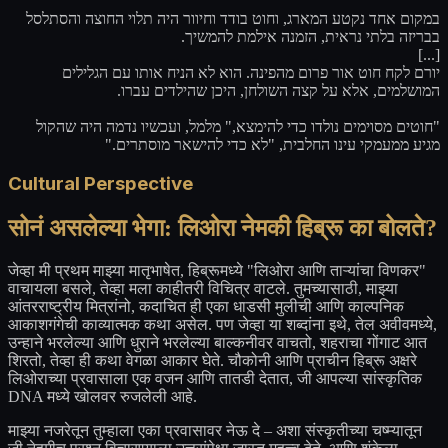
במקום אחד נקטע המארג, וחוט בודד וחיוור היה תלוי החוצה והסתלסל
בבריזה בלתי נראית, הזמנה אילמת להמשיך.
[...]
יורם לקח חוט אור פרום מהפינה. הוא לא הניח אותו עם הגלילים
המושלמים, אלא על קצה השולחן, היכן שהילדים עברו.
"חוטים מסוימים נולדו כדי להימצא," מלמל, ועכשיו נדמה היה שהקול
מגיע ממעמקי עינו החלבית, "לא כדי להישאר מוסתרים."
Cultural Perspective
सोनं असलेल्या भेगा: लिओरा नेमकी हिब्रू का बोलते?
जेव्हा मी प्रथम माझ्या मातृभाषेत, हिब्रूमध्ये "लिओरा आणि ताऱ्यांचा विणकर"
वाचायला बसले, तेव्हा मला काहीतरी विचित्र वाटले. तुमच्यासाठी, माझ्या
आंतरराष्ट्रीय मित्रांनो, कदाचित ही एका धाडसी मुलीची आणि काल्पनिक
आकाशगंगेची काव्यात्मक कथा असेल. पण जेव्हा या शब्दांना इथे, तेल अवीवमध्ये,
उन्हाने भरलेल्या आणि धुराने भरलेल्या बाल्कनीवर वाचतो, शहराचा गोंगाट आत
शिरतो, तेव्हा ही कथा वेगळा आकार घेते. चौकोनी आणि प्राचीन हिब्रू अक्षरे
लिओराच्या प्रवासाला एक वजन आणि तातडी देतात, जी आपल्या सांस्कृतिक
DNA मध्ये खोलवर रुजलेली आहे.
माझ्या नजरेतून तुम्हाला एका प्रवासावर नेऊ दे – अशा संस्कृतीच्या चष्म्यातून