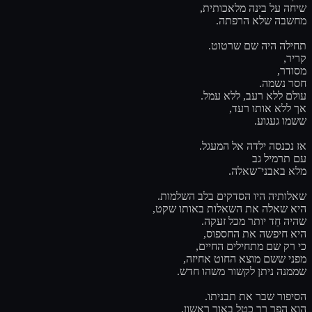
שיחה על בינה מלאכותית,
מחשבה שלא הרפתה.
תחילה היה שם שרטוט.
קריר,
מסודר,
חסר נשמה.
עולם ללא רעב, ללא עמל.
אך ללא אותו רעד,
ששמו געגוע.
אז נכנסה ילדה אל המעגל.
עם תרמיל גב
מלא באבני־שאלה.
שאלותיה היו הסדקים בלב השלמות.
היא שאלה את השאלות באותו שקט,
שהיה חַד יותר מכל זעקה.
היא חיפשה את החספוס,
כי רק שם מתחילים החיים,
מפני ששם מוצא החוט אחיזה,
שממנה ניתן לקשור משהו חדש.
הסיפור שבר את תבניתו.
הוא הפך רך כטל באור ראשון.