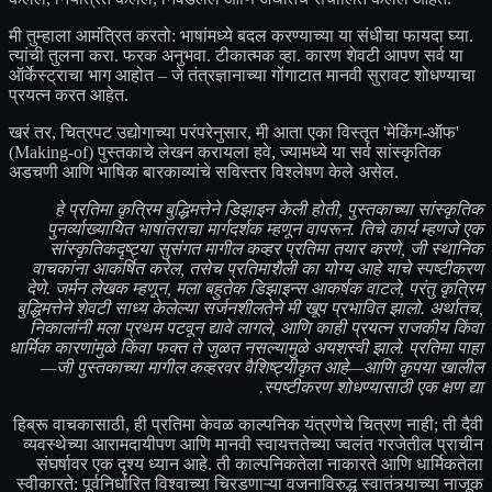
मी तुम्हाला आमंत्रित करतो: भाषांमध्ये बदल करण्याच्या या संधीचा फायदा घ्या.
त्यांची तुलना करा. फरक अनुभवा. टीकात्मक व्हा. कारण शेवटी आपण सर्व या
ऑर्केस्ट्राचा भाग आहोत – जे तंत्रज्ञानाच्या गोंगाटात मानवी सुरावट शोधण्याचा
प्रयत्न करत आहेत.
खरं तर, चित्रपट उद्योगाच्या परंपरेनुसार, मी आता एका विस्तृत 'मेकिंग-ऑफ'
(Making-of) पुस्तकाचे लेखन करायला हवे, ज्यामध्ये या सर्व सांस्कृतिक
अडचणी आणि भाषिक बारकाव्यांचे सविस्तर विश्लेषण केले असेल.
हे प्रतिमा कृत्रिम बुद्धिमत्तेने डिझाइन केली होती, पुस्तकाच्या सांस्कृतिक
पुनर्व्याख्यायित भाषांतराचा मार्गदर्शक म्हणून वापरून. तिचे कार्य म्हणजे एक
सांस्कृतिकदृष्ट्या सुसंगत मागील कव्हर प्रतिमा तयार करणे, जी स्थानिक
वाचकांना आकर्षित करेल, तसेच प्रतिमाशैली का योग्य आहे याचे स्पष्टीकरण
देणे. जर्मन लेखक म्हणून, मला बहुतेक डिझाइन्स आकर्षक वाटले, परंतु कृत्रिम
बुद्धिमत्तेने शेवटी साध्य केलेल्या सर्जनशीलतेने मी खूप प्रभावित झालो. अर्थातच,
निकालांनी मला प्रथम पटवून द्यावे लागले, आणि काही प्रयत्न राजकीय किंवा
धार्मिक कारणांमुळे किंवा फक्त ते जुळत नसल्यामुळे अयशस्वी झाले. प्रतिमा पाहा
—जी पुस्तकाच्या मागील कव्हरवर वैशिष्ट्यीकृत आहे—आणि कृपया खालील
स्पष्टीकरण शोधण्यासाठी एक क्षण द्या.
हिब्रू वाचकासाठी, ही प्रतिमा केवळ काल्पनिक यंत्रणेचे चित्रण नाही; ती दैवी
व्यवस्थेच्या आरामदायीपण आणि मानवी स्वायत्ततेच्या ज्वलंत गरजेतील प्राचीन
संघर्षावर एक दृश्य ध्यान आहे. ती काल्पनिकतेला नाकारते आणि धार्मिकतेला
स्वीकारते: पूर्वनिर्धारित विश्वाच्या चिरडणाऱ्या वजनाविरुद्ध स्वातंत्र्याच्या नाजूक