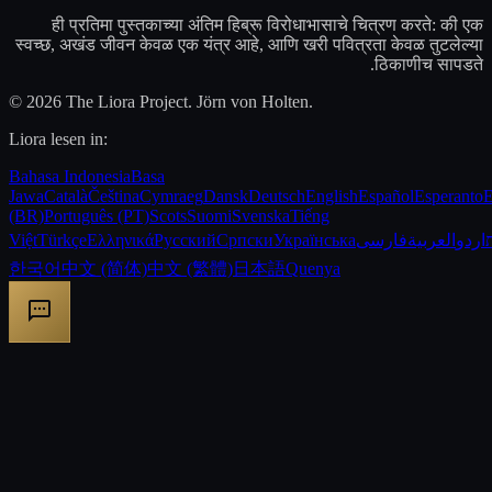
ही प्रतिमा पुस्तकाच्या अंतिम हिब्रू विरोधाभासाचे चित्रण करते: की एक
स्वच्छ, अखंड जीवन केवळ एक यंत्र आहे, आणि खरी पवित्रता केवळ तुटलेल्या
ठिकाणीच सापडते.
© 2026 The Liora Project. Jörn von Holten.
Liora lesen in:
Bahasa Indonesia
Basa
Jawa
Català
Čeština
Cymraeg
Dansk
Deutsch
English
Español
Esperanto
E
(BR)
Português (PT)
Scots
Suomi
Svenska
Tiếng
Việt
Türkçe
Ελληνικά
Русский
Српски
Українська
فارسی
العربية
اردو
한국어
中文 (简体)
中文 (繁體)
日本語
Quenya