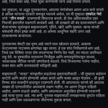
आहे, जिथे शंका आहे, जिथे चुका करण्याची जागा आहे तिथेच उगवते.
जर तुम्हाला, या अद्भुत पुस्तकानंतर, आपल्या भेगांसोबत आपण आज कसे जगतो
हे अधिक चांगल्या प्रकारे समजून घ्यायचे असेल, तर मी तुम्हाला
एश्कोल नेवो
यांचे
"तीन मजले"
वाचण्याची शिफारस करतो. ही तेल अवीवजवळील एका
निवासी इमारतीत घडणारी कादंबरी आहे, जी दाखवते की बंद दरवाज्यांमागे आणि
शेजाऱ्यांच्या सुसंस्कृत बाह्यरूपामागे, गुपिते, खोटे आणि मुख्यतः खऱ्या मानवी
संबंधांची तीव्र इच्छा कशी आहे. हा आमचा आधुनिक शहरी उत्तर आहे
प्रकाशाच्या बाजाराला.
पुस्तकाच्या शेवटी एक दृश्य आहे ज्याने मला खोलवर हलवले, आकाश
फाटल्याच्या नाट्यमय क्षणापेक्षा खूप जास्त. हे एक शांत निरीक्षणाचे क्षण आहे,
जिथे एक विशिष्ट पात्र दोष लपवण्याचा निर्णय घेत नाही, तर त्याला उपस्थित
राहू देते. या दृश्यातील वातावरण निर्जंतुक आणि तणावपूर्णतेपासून साध्या,
जवळजवळ भौतिक मानवी उष्णतेकडे बदलते. तिथे विजयाच्या गर्जना नाहीत,
फक्त शांत आणि वास्तववादी स्वीकृती आहे.
माझ्यासाठी, "साब्र" संस्कृतीत वाढलेल्या इस्रायलीसाठी – जी तुम्हाला बाहेरून
काटेरी आणि कठोर होण्याची अपेक्षा करते आणि फक्त आतून गोडसर – ही कृती
तिच्या शांत ताकदीने हादरवून टाकणारी होती. ती आपल्याला सांगते की आपल्या
जखमा ही प्रणालीतील अपयशाचे लक्षण नाहीत, तर आपण टिकून राहिलो
आहोत, आपण वाढलो आहोत, आणि आपल्याला असुरक्षित होण्याची परवानगी
आहे याचा पुरावा आहे. त्या क्षणी, पुस्तक माझ्यासाठी तत्त्वज्ञानाचा दृष्टांत राहिला
नाही आणि एका धडधडणाऱ्या जीवनाचा तुकडा बनला.