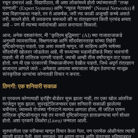
रचून उभारलं आहे. विद्यापीठात, मी अशा लोकांमध्ये होतो ज्यांच्यासाठी "तज्ज्ञ
प्रणाली" (Expert Systems) आणि "न्यूरल नेटवर्क्स" (Neural Networks) हे
शब्द विज्ञानकथा नव्हते, तर ते आकर्षक, जरी त्या काळी अजूनही कच्चे असले
तरी, साधने होते. मी लवकरच समजलो की या तंत्रज्ञानात किती प्रचंड क्षमता
आहे – पण मी त्याच्या मर्यादांचाही आदर करायला शिकलो.
आज, अनेक दशकांनंतर, मी "कृत्रिम बुद्धिमत्ता" (AI) च्या गाजावाजाकडे
अनुभवी व्यावसायिक, शिक्षणतज्ज्ञ आणि सौंदर्यशास्त्रज्ञ यांच्या तिहेरी
दृष्टिकोनातून पाहतो. एक असा व्यक्ती म्हणून, जो साहित्य आणि भाषेच्या
सौंदर्याशी खोलवर जोडलेला आहे, मी सध्याच्या घडामोडींकडे मिश्र भावनांनी
पाहतो: मी ती तांत्रिक प्रगती पाहतो, ज्याची आम्ही तीस वर्षांपासून वाट पाहत
होतो. पण मी एक प्रकारची निष्काळजीपणा देखील पाहतो, जिथे अपूर्ण तंत्रज्ञान
बाजारात आणले जाते – अनेकदा आपल्या समाजाला जोडून ठेवणाऱ्या नाजूक
सांस्कृतिक धाग्यांचा कोणताही विचार न करता.
ठिणगी: एक शनिवारी सकाळ
हा प्रकल्प कोणत्याही ड्रॉईंग बोर्डवर सुरू झाला नाही, तर एका खोल आंतरिक
गरजेतून सुरू झाला. सुपरइंटेलिजन्सवर एका शनिवारी सकाळी झालेल्या
चर्चेनंतर, ज्यामध्ये रोजच्या गोंगाटाने व्यत्यय आणला होता, मी जटिल प्रश्न
तांत्रिक दृष्टिकोनातून नव्हे तर मानवी दृष्टिकोनातून हाताळण्याचा मार्ग शोधत
होतो. अशा प्रकारे
लिओरा (Liora)
जन्माला आली.
सुरुवातीला एक परीकथा म्हणून विचार केला गेला, पण प्रत्येक ओळीनंतर त्याची
व्याप्ती वाढत गेली. मला समजलं: जर आपण मानव आणि यंत्राच्या भविष्याबद्दल