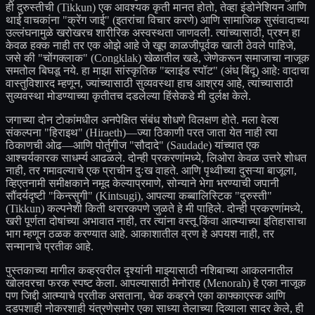
ही दुरुस्तीची (Tikkun) एक आवश्यक कृती मानत होतो, तेव्हा इंडोनेशियन आणि
थाई वाचकांना "क्रेंग जाई" (इतरांचा विचार करणे) आणि सामाजिक सुसंवादाच्या
उल्लंघनामुळे खरोखरच शारीरिक अस्वस्थता जाणवली. त्यांच्यासाठी, प्रश्न हा
केवळ हक्क नाही तर एक ओझे आहे जे खूप काळजीपूर्वक खाली ठेवले पाहिजे,
जसे की "चोंगक्लाक" (Congklak) खेळातील खडे, जेणेकरून समाजाचा नाजूक
समतोल बिघडू नये. हा माझा सांस्कृतिक "ब्लाइंड स्पॉट" (अंध बिंदू) आहे: वादाचा
वास्तुविशारद म्हणून, ज्यांच्यासाठी सुव्यवस्था हाच आश्रय आहे, त्यांच्यासाठी
सुव्यवस्था मोडण्याच्या कृतीतच दडलेल्या हिंसेकडे मी दुर्लक्ष केले.
जगाच्या दोन टोकांमधील अनपेक्षित संबंध शोधणे विलक्षण होते. मला वेल्श
संकल्पना "हिराइथ" (Hiraeth)—ज्या ठिकाणी परत जाता येत नाही त्या
ठिकाणची ओढ—आणि पोर्तुगीज "सौदादे" (Saudade) यांच्यात एक
आश्चर्यकारक साधर्म्य आढळले. दोन्ही प्रकरणांमध्ये, लिओरा केवळ उत्तरे शोधत
नाही, तर गमावल्याचे एक प्राचीन दुःख वाहते. आणि पृथ्वीच्या दुसऱ्या बाजूला,
व्हिएतनामी समीक्षकाने नमूद केल्याप्रमाणे, सोन्याने भेगा भरण्याची जपानी
सौंदर्यदृष्टी "किन्त्सुगी" (Kintsugi), आपल्या कब्बालिस्टिक "दुरुस्ती"
(Tikkun) कल्पनेशी किती थरारकपणे जुळते हे मी पाहिले. दोन्ही प्रकरणांमध्ये,
खरी पूर्णता दोषांच्या अभावात नाही, तर त्यांना वस्तू किंवा आत्म्याच्या इतिहासाचा
भाग म्हणून ठळक करण्यात आहे. आकाशातील व्रण हे अपयश नाही, तर
सन्मानाचे प्रतीक आहे.
पुस्तकाच्या मागील कव्हरवरील दृश्यांनी माझ्यासाठी नशिबाच्या आकलनातील
खोलवरचा फरक स्पष्ट केला. आपल्यासाठी मेनोराह (Menorah) हे एका नाजूक
पण जिद्दी आत्म्याचे प्रतीक असताना, चेक कव्हरने एका काफ्काएस्क आणि
दडपशाही नोकरशाही यंत्रणेसमोर एका साध्या तेलाच्या दिव्याला सादर केले, ही