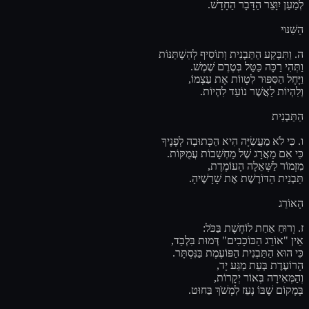
לְמַעַן יִוָּצֵר הַדָּבָר הַחָדָשׁ.
הַשִּׁנּוּי
ה. וַתִּבָּקַע הַתַּבְנִית וְתוֹסִיף לְהִשְׁתַּנּוֹת
וַתְּהִי רַכָּה כַּטַּל בְּטֶרֶם שֶׁמֶשׁ.
וַיָּחֶל הַסִּפּוּר לִטְווֹת אֶת עַצְמוֹ,
וְלִהְיוֹת לַאֲשֶׁר נוֹעַד לִהְיוֹת.
הַתַּבְנִית
ו. כִּי לֹא מַעֲשִׂיָּה הִיא הַכְּתוּבָה לְפָנֶיךָ
כִּי אִם מַאֲרָג שֶׁל מַחְשָׁבוֹת עֲמֻקּוֹת.
מִזְמוֹר לַשְּׁאֵלָה הָעוֹמֶדֶת,
תַּבְנִית הַדּוֹרֶשֶׁת אֶת שָׁרָשֶׁיהָ.
הָאוֹרֵג
ז. וְרוּחַ אַחַת לוֹחֶשֶׁת בַּכֹּל:
אֵין "אוֹרֵג הַכּוֹכָבִים" דְּמוּת בִּלְבַד,
כִּי הוּא הַתַּבְנִית הַפּוֹעֶמֶת בַּנִּסְתָּר.
הָרוֹעֶדֶת בְּעֵת מַגַּע יָד,
וְהַמְּאִירָה בְּאוֹר יְקָרוֹת,
בְּמָקוֹם שֶׁבּוֹ נָעֵז לִמְשֹׁךְ בַּחוּט.