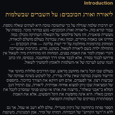
Introduction
ליאורה ואורג הכוכבים: על השברים שבשלמות
יש תרבות שלמה שגדלה על כך שתשובה טובה היא לעתים שאלה נוספת.
עבור קורא כזה, «ליאורה ואורג הכוכבים» נוגע במיתר מוכר. בכסות של
מעשייה פואטית, זהו משל פילוסופי על השאלה העתיקה מכולן: כמה
מחיינו אנו באמת בוחרים, וכמה נארג עבורנו? בעולם מושלם לכאורה,
המוחזק בהרמוניה מוחלטת על ידי ישות עליונה — אורג הכוכבים —
מתחילה ילדה בשם ליאורה לשאול, בשקט, מדוע. בתרבות שמעריכה
דוגרי ואומץ לומר את האמת בפנים, המחווה הזו מהדהדת מיד: לשאול אין
פירושו לבגוד בסדר, אלא לכבד אותו דרך המחשבה. בבסיסו, זהו כתב
הגנה שקט לערכה של אי-השלמות ולאומץ להמשיך לשאול.
בעולם שבו הכל נראה מחושב מראש, שבו הדרכים סלולות בחוטי אור
והייעוד מוענק כמתנה שאין עליה עוררין, קל לשקוע בשינה עמוקה של
שביעות רצון. אך לפעמים, אדם חש דווקא את הצורך בחיכוך, בחספוס
של המציאות שבו ניתן למצוא אחיזה אמיתית. ליאורה, עם תרמיל הגב
המלא ב"אבני שאלה", מייצגת את אותו אי-שקט פנימי שמסרב לקבל את
המובן מאליו. היא אינה מחפשת את הקל והפשוט, אלא את האמת
המסתתרת בסדקים של השלמות הקפואה.
הספר נפתח בתחושה של ניקיון סטרילי, עולם ללא רעב או עמל, אך גם
ללא ה"רעד הקדוש" של הכמיהה. דמותו של זמיר, אמן המנגינות, משקפת