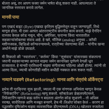
बोलत असू, तर आपण फक्त जर्मन भाषेत बोलू शकत नाही. आपल्याला ते
जागतिक स्तरावर करावे लागेल.
मानवी पाया
पण एखादं बाइट (Byte) एखाद्या कृत्रिम बुद्धिमत्तेतून वाहून जाण्यापूर्वी, तिथे
माणूस होता. मी एका अत्यंत आंतरराष्ट्रीय कंपनीत काम करतो. माझे दैनंदिन
वास्तव केवळ कोड नसून, चीन, अमेरिका, फ्रान्स किंवा भारतातील
सहकाऱ्यांसोबतचा संवाद आहे. हे खरे, भौतिक (analog) अनुभव – कॉफी
मशीनजवळ, व्हिडिओ कॉन्फरन्समध्ये, रात्रीच्या जेवणाच्या वेळी – यांनीच खऱ्या
अर्थाने माझे डोळे उघडले.
मी शिकलो की "स्वातंत्र्य", "कर्तव्य" किंवा "सुसंवाद" यांसारख्या संकल्पना
जपानी सहकाऱ्याच्या कानात माझ्या जर्मन कानांपेक्षा पूर्णपणे वेगळी धून
वाजवतात. हे मानवी प्रतिध्वनी माझ्या संगीताच्या पहिल्या ओळी होत्या. त्यांनी तो
आत्मा दिला, ज्याची कोणतीही मशीन कधीही नक्कल करू शकत नाही.
नव्याने घडवणे (Refactoring): मानव आणि यंत्रांचे ऑर्केस्ट्रा
इथेच ती प्रक्रिया सुरू झाली, ज्याला मी एक संगणक अभियंता म्हणून केवळ
"रिफॅक्टरिंग" (Refactoring) म्हणू शकतो. सॉफ्टवेअर डेव्हलपमेंटमध्ये,
रिफॅक्टरिंग म्हणजे बाह्य वर्तन न बदलता अंतर्गत कोड सुधारणे – तो अधिक
स्वच्छ, सार्वत्रिक आणि मजबूत बनवणे. हेच मी
लिओरा
सोबत केलं – कारण हा
पद्धतशीर दृष्टिकोन माझ्या व्यावसायिक डीएनएमध्ये (DNA) खोलवर रुजलेला