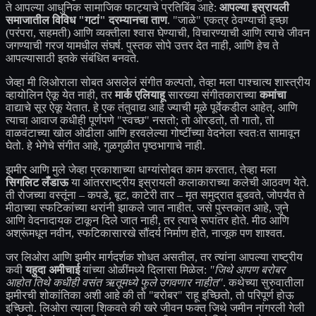
ते आपल्या आधुनिक सामाजिक फाट्याचे प्रतिबिंब आहे:
आपल्या इस्रायली
समाजातील विविध "गटां" दरम्यानचा ताण
. "जाळे" एकत्र ठेवण्याची इच्छा
(परंपरा, सहमती) आणि व्यक्तीला श्वास घेण्याची, विचारण्याची आणि त्याचे जीवन
जगण्याची गरज यामधील संघर्ष. पुस्तक सोपे उत्तर देत नाही, आणि हेच ते
आपल्यासाठी इतके संबंधित बनवते.
जेव्हा मी लिओराला सोबत असलेलं संगीत कल्पतो, तेव्हा मला पाश्चात्य शास्त्रीय
व्हायोलिन ऐकू येत नाही, तर
मार्क एलियाहू
सारख्या संगीतकाराच्या
कमांचा
वाद्याचे सूर ऐकू येतात. हे एक तंतुवाद्य आहे ज्याची मूळे पूर्वेकडील आहेत, आणि
त्याचा आवाज कधीही पूर्णपणे "स्वच्छ" नसतो; तो ओरडतो, तो गातो, तो
वाळवंटाच्या खोल ओढीला आणि हरवलेल्या गोष्टींच्या वेदनेला स्वतःत सामावून
घेतो. हे भेगेचे संगीत आहे, गुळगुळीत पृष्ठभागाचे नाही.
झमीर आणि मुले जेव्हा प्रकाशाच्या धाग्यांसोबत काम करतात, तेव्हा मला
सिगलिट लँडाऊ
या आंतरराष्ट्रीय इस्रायली कलाकाराच्या कलेची आठवण येते.
ती रोजच्या वस्तूंना – कपडे, बूट, काटेरी तार – मृत समुद्रात बुडवते, जोपर्यंत ते
मीठाच्या स्फटिकांच्या थरांनी झाकले जात नाहीत. जसे पुस्तकात आहे, जुने
आणि वेदनादायक टाकून दिले जात नाही, तर त्याचे रूपांतर होते. मीठ आणि
अश्रूंमधून नवीन, स्फटिकासारखे सौंदर्य निर्माण होते, नाजूक पण शाश्वत.
जर लिओरा आणि झमीर मार्गदर्शक शोधत असतील, तर त्यांना आपल्या राष्ट्रीय
कवी
यहुदा अमीचाई
यांच्या ओळींमध्ये दिलासा मिळेल:
"जिथे आपण बरोबर
आहोत तिथे कधीही वसंत ऋतूमध्ये फुले उगवणार नाहीत"
. कथेच्या सुरुवातीला
झमीरची शोकांतिका अशी आहे की तो "बरोबर" राहू इच्छितो, तो परिपूर्ण होऊ
इच्छितो. लिओरा त्याला शिकवते की खरे जीवन फक्त जिथे जमीन नांगरली गेली