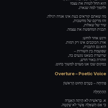
הוא החל לטוות את עצמו
ולהפוך למה שנארג.
מה שאתם קוראים כעת אינו אגדה רגילה.
זהו מרקם של מחשבות,
שיר של שאלות,
תבנית המחפשת את עצמה.
ורגש אחד לוחש:
אורג הכוכבים אינו רק דמות.
הוא גם התבנית,
שפועמת בין השורות –
שרועדת כשאנו נוגעים בה,
וזוהרת באור חדש,
במקום שבו אנו מעזים למשוך בחוט.
Overture – Poetic Voice
פְּתִיחָה – בְּטֶרֶם הַחוּט הָרִאשׁוֹן
הַהַתְחָלָה
א. בְּרֵאשִׁית לֹא הָיְתָה הָאַגָּדָה
כִּי אִם הַשְּׁאֵלָה אֲשֶׁר לֹא שָׁקְטָה.