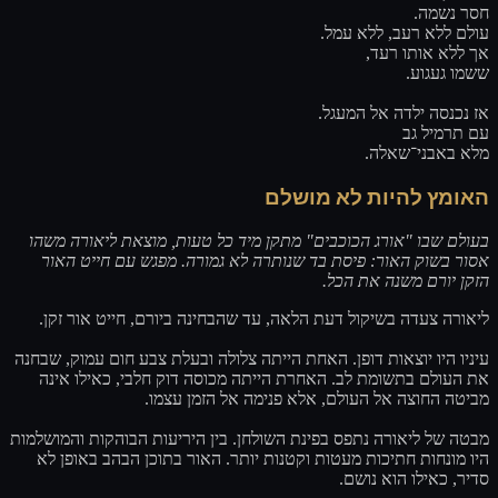
חסר נשמה.
עולם ללא רעב, ללא עמל.
אך ללא אותו רעד,
ששמו געגוע.
אז נכנסה ילדה אל המעגל.
עם תרמיל גב
מלא באבני־שאלה.
האומץ להיות לא מושלם
בעולם שבו "אורג הכוכבים" מתקן מיד כל טעות, מוצאת ליאורה משהו
אסור בשוק האור: פיסת בד שנותרה לא גמורה. מפגש עם חייט האור
הזקן יורם משנה את הכל.
ליאורה צעדה בשיקול דעת הלאה, עד שהבחינה ביורם, חייט אור זקן.
עיניו היו יוצאות דופן. האחת הייתה צלולה ובעלת צבע חום עמוק, שבחנה
את העולם בתשומת לב. האחרת הייתה מכוסה דוק חלבי, כאילו אינה
מביטה החוצה אל העולם, אלא פנימה אל הזמן עצמו.
מבטה של ליאורה נתפס בפינת השולחן. בין היריעות הבוהקות והמושלמות
היו מונחות חתיכות מעטות וקטנות יותר. האור בתוכן הבהב באופן לא
סדיר, כאילו הוא נושם.