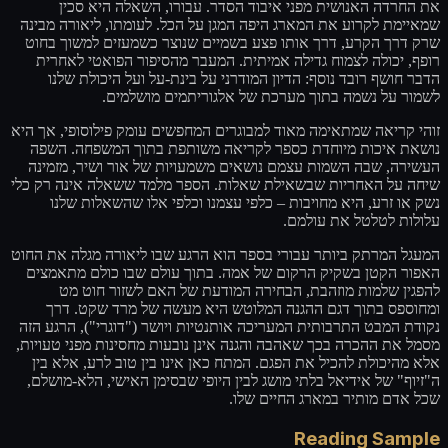
את החרדה האנושית מפני איבוד הסדר. עבורו, השאלה היא סכין
שמאיימת לקרוע את המארג היפה המגן על הכל. לעומתו, ליאורה מבינה
שרק דרך הקרע, דרך אותו פצע בשמיים שנוצר כשמעזים למשוך בחוט
רופף, יכולה לצמוח גדילה אמיתית. המעבר מהסיפור הפואטי לאחרית
הדבר חושף רובד נוסף: הדיון המודרני על בינת-על ועל היכולת שלנו
לשמור על נשמה בתוך מערכת של אלגוריתמים מושלמים.
זוהי קריאה שמתאימה מאוד למבוגרים המחפשים עומק פילוסופי, אך היא
נושאת איכות מיוחדת כספר לקריאה משותפת בתוך המשפחה. השפה
העשירה, שבה השמות עצמם נושאים משמעויות של אור ושיר, מזמינה
שיחה על האחריות שבשאילת שאלות. הספר מלמד ששאלה אינה רק כלי
נשק או זרע, היא מחויבות – כלפי עצמנו וכלפי אלו שהשאלות שלנו
עלולות לטלטל את עולמם.
המעגל המרתק ביותר עבורי בספר הוא הרגע שבו ליאורה מגלה את החוט
האפור הקטן בשקיק הרקום של אמה. בתוך עולם שבו כולם מתאמצים
להפגין שלמות מוזהבת, הבחירה המודעת של האם לשזור חוט מט
ומחוספס בתוך דגם ההגנה המלוטש היא מעשה של מרד שקט. דרך
נקודת המבט התרבותית המעריכה אותנטיות ויושר ("דוגרי"), הרגע הזה
מסמל את ההכרה בכך שאהבה והגנה אינן נובעות מחסינות מפני טעויות,
אלא מהיכולת להכיל את הפגם. המתח כאן אינו בין טוב לרע, אלא בין
ה"זיוף" של אידיאל בלתי מושג לבין היופי שבסימן האישי, הלא-מושלם,
שכל אדם מותיר במארג החיים שלו.
Reading Sample