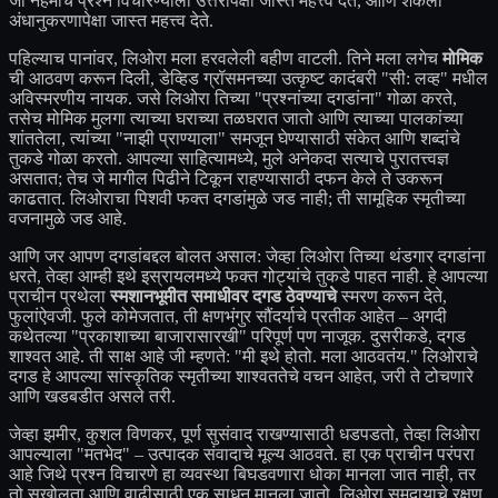
जी नेहमीच प्रश्न विचारण्याला उत्तरांपेक्षा जास्त महत्त्व देते, आणि शंकेला
अंधानुकरणापेक्षा जास्त महत्त्व देते.
पहिल्याच पानांवर, लिओरा मला हरवलेली बहीण वाटली. तिने मला लगेच
मोमिक
ची आठवण करून दिली, डेव्हिड ग्रॉसमनच्या उत्कृष्ट कादंबरी "सी: लव्ह" मधील
अविस्मरणीय नायक. जसे लिओरा तिच्या "प्रश्नांच्या दगडांना" गोळा करते,
तसेच मोमिक मुलगा त्याच्या घराच्या तळघरात जातो आणि त्याच्या पालकांच्या
शांततेला, त्यांच्या "नाझी प्राण्याला" समजून घेण्यासाठी संकेत आणि शब्दांचे
तुकडे गोळा करतो. आपल्या साहित्यामध्ये, मुले अनेकदा सत्याचे पुरातत्त्वज्ञ
असतात; तेच जे मागील पिढीने टिकून राहण्यासाठी दफन केले ते उकरून
काढतात. लिओराचा पिशवी फक्त दगडांमुळे जड नाही; ती सामूहिक स्मृतीच्या
वजनामुळे जड आहे.
आणि जर आपण दगडांबद्दल बोलत असाल: जेव्हा लिओरा तिच्या थंडगार दगडांना
धरते, तेव्हा आम्ही इथे इस्रायलमध्ये फक्त गोट्यांचे तुकडे पाहत नाही. हे आपल्या
प्राचीन प्रथेला
स्मशानभूमीत समाधीवर दगड ठेवण्याचे
स्मरण करून देते,
फुलांऐवजी. फुले कोमेजतात, ती क्षणभंगुर सौंदर्याचे प्रतीक आहेत – अगदी
कथेतल्या "प्रकाशाच्या बाजारासारखी" परिपूर्ण पण नाजूक. दुसरीकडे, दगड
शाश्वत आहे. ती साक्ष आहे जी म्हणते: "मी इथे होतो. मला आठवतंय." लिओराचे
दगड हे आपल्या सांस्कृतिक स्मृतीच्या शाश्वततेचे वचन आहेत, जरी ते टोचणारे
आणि खडबडीत असले तरी.
जेव्हा झमीर, कुशल विणकर, पूर्ण सुसंवाद राखण्यासाठी धडपडतो, तेव्हा लिओरा
आपल्याला "मतभेद" – उत्पादक संवादाचे मूल्य आठवते. हा एक प्राचीन परंपरा
आहे जिथे प्रश्न विचारणे हा व्यवस्था बिघडवणारा धोका मानला जात नाही, तर
तो सखोलता आणि वाढीसाठी एक साधन मानला जातो. लिओरा समुदायाचे रक्षण