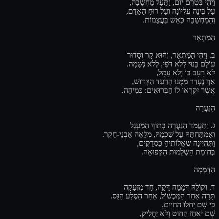
וַיְהִי בְּטֶרֶם יוֹם, וַתַּעַל מַחְשָׁבָה,
עַל בִּינָה עֶלְיוֹנָה וְעַל רוּחַ הָאָדָם,
וְהַמַּחְשָׁבָה כְּאֵשׁ בַּעֲצָמוֹת.
הַמִּתְאָר
ב. וַיְהִי הַמִּתְאָר, וְהוּא קַר וְסָדוּר
עוֹלָם בָּנוּי לְלֹא דֹּפִי, לְלֹא נְשָׁמָה.
לֹא רָעָב בּוֹ וְלֹא עָמָל,
אַךְ נֶעְדַּר מִמֶּנּוּ הָרַעַד הַקָּדוֹשׁ,
אֲשֶׁר יִקְרְאוּ לוֹ הַבְּרוּאִים: כְּמִיהָה.
הַנַּעֲרָה
ג. וַתַּעֲמֹד הַנַּעֲרָה בְּתוֹךְ הַמַּעְגָּל
וְאַמְתַּחְתָּהּ עַל שִׁכְמָהּ, מְלֵאֻה אַבְנֵי-חֵקֶר.
וַתִּהְיֶינָה שְׁאֵלוֹתֶיהָ כִּסְדָקִים,
בְּחומַת הַשְּׁלֵמוּת הַקְּפוּאָה.
הַדְּמָמָה
ד. וְקוֹלָהּ דְּמָמָה דַּקָּה, חַד מִזְּעָקָה
תָּרָה אַחַר הַמִּכְשׁוֹל, אַחַר הַסֶּלַע הַגַּס.
כִּי שָׁם יָחֵלּוּ הַחַיִּים,
שָׁם יֹאחַז הַחוּט וְלֹא יַחֲלִיק,