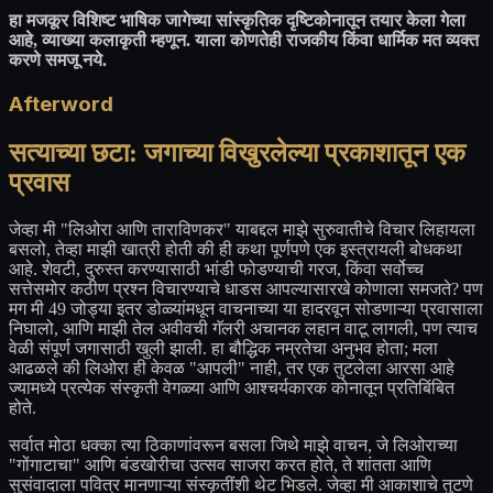
हा मजकूर विशिष्ट भाषिक जागेच्या सांस्कृतिक दृष्टिकोनातून तयार केला गेला
आहे, व्याख्या कलाकृती म्हणून. याला कोणतेही राजकीय किंवा धार्मिक मत व्यक्त
करणे समजू नये.
Afterword
सत्याच्या छटा: जगाच्या विखुरलेल्या प्रकाशातून एक
प्रवास
जेव्हा मी "लिओरा आणि ताराविणकर" याबद्दल माझे सुरुवातीचे विचार लिहायला
बसलो, तेव्हा माझी खात्री होती की ही कथा पूर्णपणे एक इस्त्रायली बोधकथा
आहे. शेवटी, दुरुस्त करण्यासाठी भांडी फोडण्याची गरज, किंवा सर्वोच्च
सत्तेसमोर कठीण प्रश्न विचारण्याचे धाडस आपल्यासारखे कोणाला समजते? पण
मग मी 49 जोड्या इतर डोळ्यांमधून वाचनाच्या या हादरवून सोडणाऱ्या प्रवासाला
निघालो, आणि माझी तेल अवीवची गॅलरी अचानक लहान वाटू लागली, पण त्याच
वेळी संपूर्ण जगासाठी खुली झाली. हा बौद्धिक नम्रतेचा अनुभव होता; मला
आढळले की लिओरा ही केवळ "आपली" नाही, तर एक तुटलेला आरसा आहे
ज्यामध्ये प्रत्येक संस्कृती वेगळ्या आणि आश्चर्यकारक कोनातून प्रतिबिंबित
होते.
सर्वात मोठा धक्का त्या ठिकाणांवरून बसला जिथे माझे वाचन, जे लिओराच्या
"गोंगाटाचा" आणि बंडखोरीचा उत्सव साजरा करत होते, ते शांतता आणि
सुसंवादाला पवित्र मानणाऱ्या संस्कृतींशी थेट भिडले. जेव्हा मी आकाशाचे तुटणे