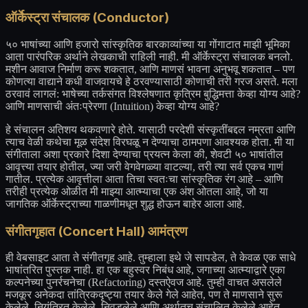
ऑर्केस्ट्रा संचालक (Conductor)
५० भाषांच्या आणि हजारो सांस्कृतिक बारकाव्यांच्या या गोंगाटात माझी भूमिका
आता पारंपरिक अर्थाने लेखकाची राहिली नाही. मी ऑर्केस्ट्रा संचालक बनलो.
मशीन आवाज निर्माण करू शकतात, आणि माणसं भावना अनुभवू शकतात – पण
कोणत्या वाद्याने कधी वाजवायचे हे ठरवण्यासाठी कोणाची तरी गरज असते. मला
ठरवावं लागलं: भाषेच्या तर्कसंगत विश्लेषणात कृत्रिम बुद्धिमत्ता केव्हा योग्य आहे?
आणि माणसाची अंतःप्रेरणा (Intuition) केव्हा योग्य आहे?
हे संचालन अतिशय थकवणारे होते. यासाठी परदेशी संस्कृतींबद्दल नम्रता आणि
त्याच वेळी कथेचा मूळ संदेश विरघळू न देण्याचा ठामपणा आवश्यक होता. मी या
संगीताला अशा प्रकारे दिशा देण्याचा प्रयत्न केला की, शेवटी ५० भाषांतील
आवृत्त्या तयार होतील, ज्या जरी वेगवेगळ्या वाटल्या, तरी त्या सर्व एकच गाणं
गातील. प्रत्येक आवृत्तीला आता तिचा स्वतःचा सांस्कृतिक रंग आहे – आणि
तरीही प्रत्येक ओळीत मी माझ्या आत्म्याचा एक अंश ओतला आहे, जो या
जागतिक ऑर्केस्ट्राच्या गाळणीमधून शुद्ध होऊन बाहेर आला आहे.
संगीतगृहात (Concert Hall) आमंत्रण
ही वेबसाइट आता ते संगीतगृह आहे. तुम्हाला इथे जे सापडेल, ते केवळ एक साधे
भाषांतरित पुस्तक नाही. हा एक बहुस्वर निबंध आहे, जगाच्या आत्म्याद्वारे एका
कल्पनेच्या पुनर्रचनेचा (Refactoring) दस्तऐवज आहे. तुम्ही वाचत असलेले
मजकूर अनेकदा तांत्रिकदृष्ट्या तयार केले गेले आहेत, पण ते माणसाने सुरू
केलेले, नियंत्रित केलेले, निवडलेले आणि अर्थातच संचालित केलेले आहेत.