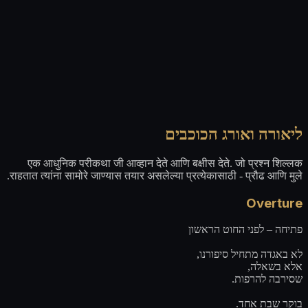
ליאורה ואורג הכוכבים
एक आधुनिक परीकथा जी आव्हान देते आणि बक्षीस देते. जो प्रश्न शिल्लक
राहतात त्यांना सामोरे जाण्यास तयार असलेल्या प्रत्येकासाठी - प्रौढ आणि मुले.
Overture
פתיחה – לפני החוט הראשון
לא באגדה מתחיל סיפורנו,
אלא בשאלה,
שסירבה להרפות.
בוקר שבת אחד.