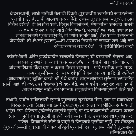
ज्योतीचा संघर्ष.
केंद्रस्थानी, साधी मातीची तेलाची दिवटी (पुरातत्वीय स्तरांमध्ये सापडलेल्या
प्राचीन
नेर हेरस
ची आठवण करून देते) उच्च-तंत्रज्ञानाच्या यंत्रणेला ठाम
विरोध दर्शवते. ही लिओरा आहे. हिब्रू विचारांमध्ये, मेणबत्तीला अनेकदा मानवी
आत्म्याचे रूपक मानले जाते (
नेर नेशामा
). प्रणालीच्या थंड, गणनात्मक
तारकांप्रमाणे प्रकाशाऐवजी, ही ज्योत सजीव आहे, तेल आणि प्रयत्नांनी
पोसलेली. ती
शे'एला
(प्रश्न)—तो अस्वस्थ ठिणगी जो जगाला जसे आहे तसे
स्वीकारण्यास नकार देतो—चे प्रतिनिधित्व करते.
ज्योतीभोवती
ओरेग हाकोचाविम
(तारकांचे विणकर) ची दडपणारी यंत्रणा आहे.
परस्पर जुळणारे कांस्याचे चाक
गलगलीम
—नशिबाचे आकाशीय चाक, जे
थांबण्याशिवाय किंवा दया न करता फिरत राहतात—यांचे प्रतीक आहे. गडद,
मध्यरात्र-निळ्या रंगाचा पार्श्वभूमी केवळ एक रंग नाही; ती
राकिया
(आकाशमंडळ) सूचित करते, जी येथे कठोर, टाइलसारख्या तुरुंगात रूपांतरित
झाली आहे. ती
माअराग
(विणकाम) चे दृश्य देते, ज्याचे वर्णन मजकुरात आरामदायी
चादर म्हणून नाही, तर भयानक अचूकतेच्या पिंजऱ्याप्रमाणे केले आहे.
तथापि, सर्वात शक्तिशाली म्हणजे सुवर्णाच्या तुटलेल्या शिरा, ज्या या व्यवस्थेला
चिरडतात. या लिओराच्या
अव्ने शे'एला
(प्रश्न दगड) च्या भौतिक अभिव्यक्ती
आहेत. त्या
शेविराट हाकेलेम
(पात्रांचे तुटणे) या गूढ संकल्पनेची आठवण करून
देतात—जुनी रचना तुटली पाहिजे जेणेकरून नवीन, उच्च प्रकाश प्रवेश करू
शकेल. वितळलेले सोने जे वाहते ते विनाशाचे प्रतीक नाही, तर
तिक्कुन
(दुरुस्ती)—ती सुंदरता जी केवळ परिपूर्ण प्रणाली एका मुलाच्या धैर्याने तुटल्यावर
अस्तित्वात येते.