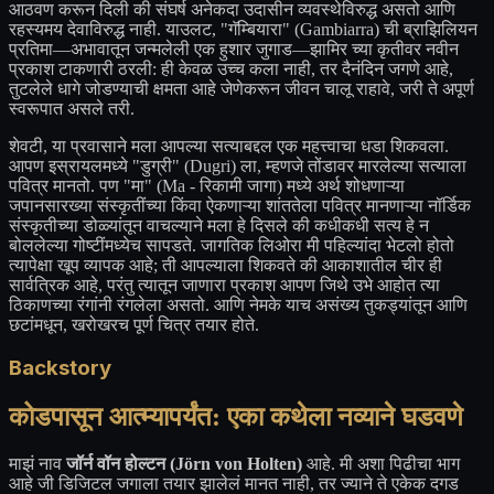
आठवण करून दिली की संघर्ष अनेकदा उदासीन व्यवस्थेविरुद्ध असतो आणि
रहस्यमय देवाविरुद्ध नाही. याउलट, "गॅम्बियारा" (Gambiarra) ची ब्राझिलियन
प्रतिमा—अभावातून जन्मलेली एक हुशार जुगाड—झामिर च्या कृतीवर नवीन
प्रकाश टाकणारी ठरली: ही केवळ उच्च कला नाही, तर दैनंदिन जगणे आहे,
तुटलेले धागे जोडण्याची क्षमता आहे जेणेकरून जीवन चालू राहावे, जरी ते अपूर्ण
स्वरूपात असले तरी.
शेवटी, या प्रवासाने मला आपल्या सत्याबद्दल एक महत्त्वाचा धडा शिकवला.
आपण इस्रायलमध्ये "डुग्री" (Dugri) ला, म्हणजे तोंडावर मारलेल्या सत्याला
पवित्र मानतो. पण "मा" (Ma - रिकामी जागा) मध्ये अर्थ शोधणाऱ्या
जपानसारख्या संस्कृतींच्या किंवा ऐकणाऱ्या शांततेला पवित्र मानणाऱ्या नॉर्डिक
संस्कृतीच्या डोळ्यांतून वाचल्याने मला हे दिसले की कधीकधी सत्य हे न
बोललेल्या गोष्टींमध्येच सापडते. जागतिक लिओरा मी पहिल्यांदा भेटलो होतो
त्यापेक्षा खूप व्यापक आहे; ती आपल्याला शिकवते की आकाशातील चीर ही
सार्वत्रिक आहे, परंतु त्यातून जाणारा प्रकाश आपण जिथे उभे आहोत त्या
ठिकाणच्या रंगांनी रंगलेला असतो. आणि नेमके याच असंख्य तुकड्यांतून आणि
छटांमधून, खरोखरच पूर्ण चित्र तयार होते.
Backstory
कोडपासून आत्म्यापर्यंत: एका कथेला नव्याने घडवणे
माझं नाव
जॉर्न वॉन होल्टन (Jörn von Holten)
आहे. मी अशा पिढीचा भाग
आहे जी डिजिटल जगाला तयार झालेलं मानत नाही, तर ज्याने ते एकेक दगड