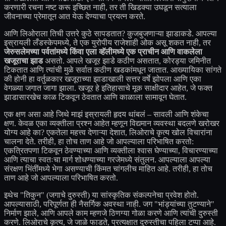
करणारी रचना नष्ट करू इच्छित नाही, तर ती खिडक्या उघडून सत्याला
जीवनाच्या प्रेमातून आत येऊ देण्याचा प्रयत्न करते.
आणि लिओराला तिची उत्तरे कुठे सापडतात? कुजबुजणाऱ्या झाडाकडे. आपल्या
इस्रायली लँडस्केपमध्ये, ते एक युरोपीय राजेशाही ओक असू शकत नाही, तर
जेरुसलेमच्या पर्वतांमध्ये किंवा एला व्हॅलीमध्ये एक प्राचीन आणि वाकलेला
खजूराचा झाड
असतो. आपले खजूर झाडे कठीण असतात, कोरड्या जमिनीत
टिकतात आणि त्यांची मुळे सर्वात कठीण खडकांमधून जातात. आख्यायिका सांगते
की होनी हा वर्तुळकार खजूराच्या झाडाखाली सत्तर वर्षे झोपला आणि एका
वेगळ्या जगात जागा झाला. खजूर हे इतिहासाचे मूक साक्षीदार आहेत, जे फक्त
झाडासारखेच काळ टिकवून ठेवतात आणि काळाला सामावून घेतात.
एक क्षण असा आहे जिथे माझं इस्रायली हृदय थांबलं – सावली आणि शंकेचा
क्षण. केवळ एका व्यक्तीला प्रश्न आहेत म्हणून विद्यमान व्यवस्था बदलणे खरोखर
योग्य आहे का? एकतेला महत्त्व देणाऱ्या देशात, लिओराचे कृत्य खोल विचारांना
चालना देते. तरीही, हा तोच ताण आहे जो आपल्याला परिभाषित करतो:
एकत्रितपणा टिकवून ठेवण्याच्या आणि व्यक्तीला श्वास घेण्याच्या, विचारण्याच्या
आणि त्याचा स्वतःचा मार्ग शोधण्याच्या गरजेमध्ये संतुलन. आपल्याला आपल्या
संरक्षण भिंतींमध्ये भेगा असण्याची किंमत चांगलीच माहित आहे. तरीही, हा तोच
ताण आहे जो आपल्याला परिभाषित करतो.
इथेच "तिकुन" (जगाचे दुरुस्ती) या सांस्कृतिक संकल्पनेचा प्रवेश होतो.
आपल्यासाठी, परिपूर्णता ही नैसर्गिक अवस्था नाही. जग "भांड्यांच्या तुटण्याने"
निर्माण झाले, आणि आपले काम म्हणजे ठिणग्या गोळा करणे आणि त्यांची दुरुस्ती
करणे. लिओराचे कृत्य, जे जाळे फाडते, प्रत्यक्षात दुरुस्तीचा पहिला टप्पा आहे.