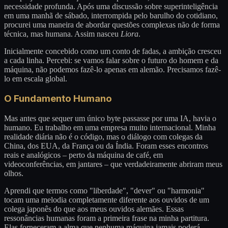
necessidade profunda. Após uma discussão sobre superinteligência
em uma manhã de sábado, interrompida pelo barulho do cotidiano,
procurei uma maneira de abordar questões complexas não de forma
técnica, mas humana. Assim nasceu
Liora
.
Inicialmente concebido como um conto de fadas, a ambição cresceu
a cada linha. Percebi: se vamos falar sobre o futuro do homem e da
máquina, não podemos fazê-lo apenas em alemão. Precisamos fazê-
lo em escala global.
O Fundamento Humano
Mas antes que sequer um único byte passasse por uma IA, havia o
humano. Eu trabalho em uma empresa muito internacional. Minha
realidade diária não é o código, mas o diálogo com colegas da
China, dos EUA, da França ou da Índia. Foram esses encontros
reais e analógicos – perto da máquina de café, em
videoconferências, em jantares – que verdadeiramente abriram meus
olhos.
Aprendi que termos como "liberdade", "dever" ou "harmonia"
tocam uma melodia completamente diferente aos ouvidos de um
colega japonês do que aos meus ouvidos alemães. Essas
ressonâncias humanas foram a primeira frase na minha partitura.
Elas forneceram a alma que nenhuma máquina jamais poderá