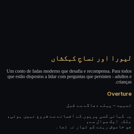
لیورا اور نساجِ کہکشاں
Um conto de fadas moderno que desafia e recompensa. Para todos
que estão dispostos a lidar com perguntas que persisten - adultos e
crianças.
Overture
تمہید – پہلے دھاگے سے قبل
یہ کہانی کسی پریوں کے افسانے سے شروع نہیں ہوئی،
بلکہ ایک سوال سے،
جو خاموش رہنے کو تیار نہ تھا۔