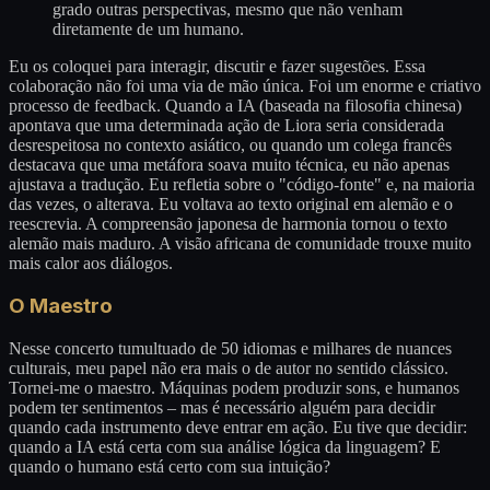
grado outras perspectivas, mesmo que não venham
diretamente de um humano.
Eu os coloquei para interagir, discutir e fazer sugestões. Essa
colaboração não foi uma via de mão única. Foi um enorme e criativo
processo de feedback. Quando a IA (baseada na filosofia chinesa)
apontava que uma determinada ação de Liora seria considerada
desrespeitosa no contexto asiático, ou quando um colega francês
destacava que uma metáfora soava muito técnica, eu não apenas
ajustava a tradução. Eu refletia sobre o "código-fonte" e, na maioria
das vezes, o alterava. Eu voltava ao texto original em alemão e o
reescrevia. A compreensão japonesa de harmonia tornou o texto
alemão mais maduro. A visão africana de comunidade trouxe muito
mais calor aos diálogos.
O Maestro
Nesse concerto tumultuado de 50 idiomas e milhares de nuances
culturais, meu papel não era mais o de autor no sentido clássico.
Tornei-me o maestro. Máquinas podem produzir sons, e humanos
podem ter sentimentos – mas é necessário alguém para decidir
quando cada instrumento deve entrar em ação. Eu tive que decidir:
quando a IA está certa com sua análise lógica da linguagem? E
quando o humano está certo com sua intuição?