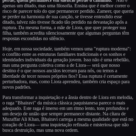
perde, quem permanece em silêncio perde o caminho."
Não é
apenas um ditado, mas uma filosofia. Ensina que é melhor correr o
risco de parecer tolo do que permanecer perdido. Zameer, que queria
se perder na harmonia de sua canção, se tivesse entendido esse
ditado, talvez não tivesse ficado tão perdido na devastação após a
ruptura. Da mesma forma, a mãe de Liora, que quer proteger sua
filha, também acredita silenciosamente que algumas perguntas têm
respostas escondidas no silêncio.
Hoje, em nossa sociedade, também vemos uma "ruptura moderna":
o conflito entre as estruturas familiares tradicionais e os sonhos e
identidades individuais da geração jovem. Isso não é uma rebelião,
mas uma pergunta coletiva como a de Liora— será que nosso
destino é o que nossos anciãos teceram para nós, ou temos a
liberdade de tecer nossos próprios fios? Essa ruptura é certamente
perturbadora, mas, como Liora aprendeu, também cria espaço para
novos padrões.
Para transformar a inquietação e a ânsia dentro de Liora em melodia,
o raga "Bhairavi" da música clássica paquistanesa parece o mais
adequado. Este raga é imerso em um ritmo lento, tons profundos e
um desejo de união que sempre permanece distante. Na cítara de
Muzaffar Ali Khan, Bhairavi carrega a mesma qualidade que está no
coração de Liora— uma inquietação refinada e misteriosa que não
busca destruição, mas uma nova ordem.