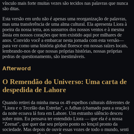
vínculo mais forte muitas vezes são tecidos nas palavras que nunca
são ditas.
Esta versão em urdu não é apenas uma reorganização de palavras,
mas uma transferência de uma alma cultural. Ela apresenta Liora à
poeira da nossa terra, aos sussurros dos nossos ventos e à mesma
ânsia em nossos corações que tem existido aqui por milhares de
anos. Convido você a embarcar nesta jornada com esta versão—
para ver como uma história global floresce em nossas raízes locais,
lembrando-nos de que nossas próprias histórias, nossas próprias
pedras de questionamento, são inestimáveis.
Afterword
O Remendão do Universo: Uma carta de
despedida de Lahore
Quando retirei da minha mesa os 49 espelhos culturais diferentes de
"Liora e o Tecelão das Estrelas", o Adhan (chamado para a oração)
da noite ecoava lá fora em Lahore. Um estranho silêncio desceu
sobre mim. Eu pensava ter entendido Liora — que ela é a nossa
"Zeenat", que quer dar seu próprio ponto no lençol pronto da
sociedade. Mas depois de ouvir essas vozes de todo o mundo, senti