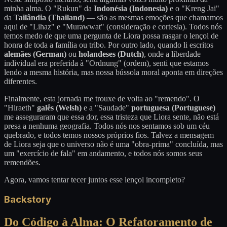
minha alma. O "Rukun" da
Indonésia (Indonesia)
e o "Kreng Jai"
da
Tailândia (Thailand)
— são as mesmas emoções que chamamos
aqui de "Lihaz" e "Murawwat" (consideração e cortesia). Todos nós
temos medo de que uma pergunta de Liora possa rasgar o lençol de
honra de toda a família ou tribo. Por outro lado, quando li escritos
alemães (German)
ou
holandeses (Dutch)
, onde a liberdade
individual era preferida à "Ordnung" (ordem), senti que estamos
lendo a mesma história, mas nossa bússola moral aponta em direções
diferentes.
Finalmente, esta jornada me trouxe de volta ao "remendo". O
"Hiraeth"
galês (Welsh)
e a "Saudade"
portuguesa (Portuguese)
me asseguraram que essa dor, essa tristeza que Liora sente, não está
presa a nenhuma geografia. Todos nós nos sentamos sob um céu
quebrado, e todos temos nossos próprios fios. Talvez a mensagem
de Liora seja que o universo não é uma "obra-prima" concluída, mas
um "exercício de fala" em andamento, e todos nós somos seus
remendões.
Agora, vamos tentar tecer juntos esse lençol incompleto?
Backstory
Do Código à Alma: O Refatoramento de