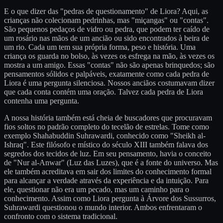
E o que dizer das "pedras de questionamento" de Liora? Aqui, as
crianças não colecionam pedrinhas, mas "miçangas" ou "contas".
São pequenos pedaços de vidro ou pedra, que podem ter caído de
um rosário nas mãos de um ancião ou sido encontrados à beira de
um rio. Cada um tem sua própria forma, peso e história. Uma
criança os guarda no bolso, às vezes os esfrega na mão, às vezes os
mostra a um amigo. Essas "contas" não são apenas brinquedos; são
pensamentos sólidos e palpáveis, exatamente como cada pedra de
Liora é uma pergunta silenciosa. Nossos anciãos costumavam dizer
que cada conta contém uma oração. Talvez cada pedra de Liora
contenha uma pergunta.
A nossa história também está cheia de buscadores que procuravam
fios soltos no padrão completo do tecelão de estrelas. Tome como
exemplo Shahabuddin Suhrawardi, conhecido como "Sheikh al-
Ishraq". Este filósofo e místico do século XIII também falava dos
segredos dos tecidos de luz. Em seu pensamento, havia o conceito
de "Nur al-Anwar" (Luz das Luzes), que é a fonte do universo. Mas
ele também acreditava em sair dos limites do conhecimento formal
para alcançar a verdade através da experiência e da intuição. Para
ele, questionar não era um pecado, mas um caminho para o
conhecimento. Assim como Liora pergunta à Árvore dos Sussurros,
Suhrawardi questionou o mundo interior. Ambos enfrentaram o
confronto com o sistema tradicional.