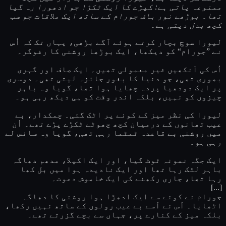
ممنوعہ پاتی ہے: کپڑے کا ایک ٹکڑا جو ادھورا رہ گیا
تھا۔ بوڑھے نور باف جورام کے ساتھ ایک ملاقات جو سب
کچھ بدل دیتی ہے۔
لیورا سوچ بچار کرتے ہوئے آگے بڑھی، یہاں تک کہ اُس
نے ”جورام“ کو دیکھا، ایک بوڑھا روشنی کا رفوگر۔
اُس کی آنکھیں غیر معمولی تھیں۔ ایک صاف اور گہری
بھوری تھی، جو دنیا کا بغور جائزہ لیتی تھی۔ دوسری
پر ایک دودھیا پردہ چھایا ہوا تھا، گویا وہ باہر
چیزوں کو نہیں، بلکہ اندر وقت کو ہی دیکھ رہی ہو۔
لیورا کی نظر میز کے کونے پر اٹک گئی۔ چمکدار، بے
عیب تھانوں کے درمیان کچھ چھوٹے ٹکڑے پڑے تھے۔ اُن
میں روشنی بے قاعدہ ٹمٹما رہی تھی، گویا وہ سانس لے
رہی ہو۔
ایک جگہ نمونہ ٹوٹ گیا، اور ایک اکیلا، مدھم دھاگہ
باہر لٹک رہا تھا اور ایک نادیدہ ہوا میں بل کھا
رہا تھا، جاری رکھنے کی ایک خاموش دعوت۔
[...]
جورام نے کونے سے ایک ادھڑا ہوا روشنی کا دھاگہ
اٹھایا۔ اُس نے اُسے بے عیب رولوں کے ساتھ نہیں رکھا،
بلکہ میز کے کنارے پر، جہاں سے بچے گزرتے تھے۔