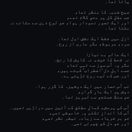
پاتا تھا۔
صبحِ شنبہ کا منظر تھا،
جب عقلِ کل پر محوِ کلام تھے،
اور ایک تصور نمودار ہوا، جو لوحِ ذہن سے مٹائے نہ
مٹتا تھا۔
ازل میں فقط ایک نقشِ اول تھا۔
سرد، مربوط، مگر عاری از روح۔
ایک عالمِ بے نیاز:
نہ قحط کا خوف، نہ کاوش کا رنج۔
مگر وہ اُس سوز سے تہی تھا،
جسے اہلِ دل 'اضطراب' کہتے ہیں،
اور جس کے لیے روح تڑپتی ہے۔
تب اُس حصار میں ایک دوشیزہ کا گزر ہوا۔
دوش پر ایک بارِ گراں،
جو سنگِ جستجو سے لبریز تھا۔
اُس کی پرسش، کمالِ مطلق کے آئین میں دراڑیں تھیں۔
اُس کا اندازِ تکلم وہ خاموشی تھی،
جو ہر فریاد سے زیادہ تیشہِ نظر تھی،
اور جو دل کو چیرتی تھی۔