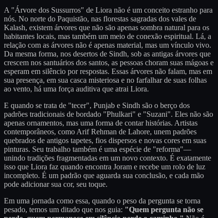
A "Árvore dos Sussurros" de Liora não é um conceito estranho para
nós. No norte do Paquistão, nas florestas sagradas dos vales de
Kalash, existem árvores que não são apenas sombra natural para os
habitantes locais, mas também um meio de conexão espiritual. Lá, a
relação com as árvores não é apenas material, mas um vínculo vivo.
Da mesma forma, nos desertos de Sindh, sob as antigas árvores que
crescem nos santuários dos santos, as pessoas choram suas mágoas e
esperam em silêncio por respostas. Essas árvores não falam, mas em
sua presença, em sua casca misteriosa e no farfalhar de suas folhas
ao vento, há uma força auditiva que atrai Liora.
E quando se trata de "tecer", Punjab e Sindh são o berço dos
padrões tradicionais de bordado "Phulkari" e "Suzani". Eles não são
apenas ornamentos, mas uma forma de contar histórias. Artistas
contemporâneos, como Arif Rehman de Lahore, unem padrões
quebrados de antigos tapetes, fios dispersos e novas cores em suas
pinturas. Seu trabalho também é uma espécie de "reforma"—
unindo tradições fragmentadas em um novo contexto. É exatamente
isso que Liora faz quando encontra Joram e recebe um rolo de luz
incompleto. É um padrão que aguarda sua conclusão, e cada mão
pode adicionar sua cor, seu toque.
Em uma jornada como essa, quando o peso da pergunta se torna
pesado, temos um ditado que nos guia:
"Quem pergunta não se