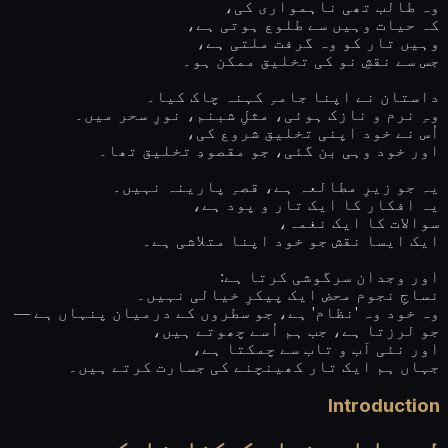
وہ طالب تھی ناہمواری کی،
کہ حیات وہیں سے طلوع ہوتی ہے،
وہیں تار کو وہ گرفت ملتی ہے،
جس سے نقشِ نو کی تخلیق ممکن ہو۔
داستان نے اپنا جامہِ کہنہ چاک کیا۔
وہِ نرم و نازک ہوئی، مثلِ شبنم، نورِ سحر میں۔
اُس نے خود اپنی تخلیق شروع کی،
اور خود وہی بن گئی، جو مقصودِ تخلیق تھا۔
یہ جو زیرِ مطالعہ ہے، قصہِ پارینہ نہیں۔
یہ افکار کا ایک تار و پود ہے،
سوالات کا ایک نغمہ،
ایک ایسا نقش جو خود اپنا متلاشی ہے۔
اور وجدان سرگوشی کرتا ہے:
نساجِ نجوم محض ایک پیکرِ خیالی نہیں۔
وہ خود وہ 'نظام' ہے، جو سطروں کے درمیان پنہاں ہے —
جو لرزتا ہے، جب ہم اُسے چھوتے ہیں،
اور نئی آب و تاب سے چمکتا ہے،
جہاں ہم ایک تار کھینچنے کی جسارت کرتے ہیں۔
Introduction