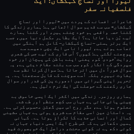
لیورا اور نساجِ کہکشاں: ایک
فلسفیانہ سفر
شاعرانہ افسانے کے پردے میں «لیورا اور نساجِ
کہکشاں» سب سے قدیم سوال اٹھاتی ہے: ہماری زندگی کا
کتنا حصہ واقعی ہم خود چنتے ہیں، اور کتنا ہمارے
لیے بُن دیا جاتا ہے؟ ایک بظاہر مکمل دنیا میں، جسے
ایک برتر ہستی –نساجِ کہکشاں– کامل ہم آہنگی میں
تھامے ہوئے ہے، لیورا نامی ایک بچی دھیمے سے
پوچھنے لگتی ہے: کیوں؟ اُس قاری کے لیے جس کی شعری
روایت 'خودی' کو، یعنی اپنے باطن کی پہچان اور خود
سپردگی کے انکار کو، سب سے بلند مقام دیتی ہے، یہ
سوال فوراً دل میں اتر جاتا ہے: سوال کرنا نظم سے
بغاوت نہیں، بلکہ اُسے سوچنے کے قابل سمجھنا ہے۔ یہ
تحریر اپنی گہرائی میں ادھورے پن کی قدر اور سوال
جاری رکھنے کے حوصلے کی ایک نرم دلیل ہے۔
ہماری روزمرہ زندگی میں اکثر ایک ایسی خاموش بے
چینی پائی جاتی ہے جہاں سب کچھ منظم اور طے شدہ
معلوم ہوتا ہے، مگر روح اس میں گھٹن محسوس کرتی ہے۔
یہ داستان عین اسی مقام سے شروع ہوتی ہے جہاں مشینی
کمال اور انسانی جذبے کا ٹکراؤ ہوتا ہے۔ کہانی
ہمیں دکھاتی ہے کہ کس طرح ایک ایسی دنیا، جہاں نہ
کوئی دکھ ہے نہ کوئی محنت، دراصل ایک خوبصورت قید
خانہ بھی ہو سکتی ہے۔ لیورا کا کردار ان تمام افراد