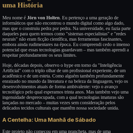
uma História
Meu nome é
Jörn von Holten
. Eu pertenço a uma geração de
informáticos que não encontrou o mundo digital como algo dado,
mas que o construiu pedra por pedra. Na universidade, eu fazia parte
daqueles para quem termos como "sistemas especialistas" e "redes
neurais" não eram ficção científica, mas ferramentas fascinantes,
embora ainda rudimentares na época. Eu compreendi cedo o imenso
potencial que essas tecnologias guardavam – mas também aprendi a
respeitar profundamente os seus limites.
Hoje, décadas depois, observo o hype em torno da "Inteligência
Artificial" com o triplo olhar de um profissional experiente, de um
acadêmico e de um esteta. Como alguém também profundamente
enraizado no mundo da literatura e na beleza da linguagem, vejo os
desenvolvimentos atuais de forma ambivalente: vejo o avanço
tecnológico pelo qual esperamos trinta anos. Mas também vejo uma
ingenuidade despreocupada, com a qual tecnologias imaturas são
lançadas no mercado – muitas vezes sem consideração pelos
delicados tecidos culturais que mantêm nossa sociedade unida.
A Centelha: Uma Manhã de Sábado
Este projeto não começou em uma prancheta, mas de uma