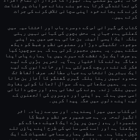
کی نمائندگی کرتا ہے جو بنے بنائے جوابات پر قناعت
کرنے کے بجائے خود اپنی سچائی تلاش کرنے کی جرات
کرتے ہیں۔
کتاب کی گہرائی اس کے دوسرے باب اور اختتامیہ میں
کھلتی ہے، جہاں یہ محض بچوں کی کہانی نہیں رہتی
بلکہ ایک ایسی آئینہ بن جاتی ہے جس میں ہم اپنی
موجودہ تکنیکی دوڑ اور مصنوعی نظم و ضبط کو دیکھ
سکتے ہیں۔ یہ ہمیں مجبور کرتی ہے کہ ہم سوچیں: کیا
ہم صرف ایک بڑے نقشے کے مہرے ہیں یا ہمارے پاس اپنا
دھاگہ بدلنے کا اختیار ہے؟ یہ تحریر بڑوں کے لیے
فکر کے نئے دریچے کھولتی ہے اور خاندانوں کے لیے
ایک بہترین انتخاب ہے جہاں مطالعہ صرف الفاظ تک
محدود نہیں رہتا بلکہ گہری گفتگو کا آغاز بن جاتا
ہے۔ یہ ہمیں سکھاتی ہے کہ سوال اٹھانا کوئی بغاوت
نہیں بلکہ زندہ ہونے کی نشانی ہے، اور سچی دانائی
اسی میں ہے کہ ہم اپنی اور دوسروں کی الجھنوں کے
لیے اپنے دلوں میں جگہ پیدا کریں۔
اس کتاب میں میرا پسندیدہ اور سب سے زیادہ اثر
انگیز لمحہ وہ ہے جب ضمیر، جو نظم و ضبط کا
علمبردار ہے، زمین پر پڑے ایک ڈھیلے دھاگے کو
دیکھتا ہے اور اسے کسی سانپ کی طرح اپنے پاؤں تلے
کچل دیتا ہے۔ یہ منظر ہماری سماجی نفسیات کے ایک
گہرے خوف کو بے نقاب کرتا ہے—یعنی وہ خوف جو ہمیں