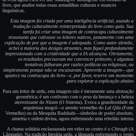
livro, que analise todas essas armadilhas culturais e nuances
linguísticas.
Esta imagem foi criada por uma inteligência artificial, usando a
tradução culturalmente reinterpretada do livro como guia. Sua
tarefa foi criar uma imagem de contracapa culturalmente
ressonante que cativasse os leitores nativos, juntamente com uma
explicação de por que a imagem é adequada. Como autor alemão,
achei a maioria dos designs atraentes, mas fiquei profundamente
impressionado com a criatividade que a IA alcançou. Obviamente,
os resultados precisavam me convencer primeiro, e algumas
tentativas falharam por razões políticas ou religiosas, ou
simplesmente porque não se encaixavam. Aproveite a imagem—que
aparece na contracapa do livro—e, por favor, reserve um momento
para explorar a explicação abaixo.
Para um leitor de urdu, esta imagem não é meramente uma abstração
geométrica; é um confronto com o peso da herança e a beleza
aterrorizante do
Nizam
(O Sistema). Evoca a grandiosidade da
arquitetura mogol—o arenito vermelho do
Lal Qila
(Forte
Vermelho) ou da Mesquita Badshahi—símbolos de poder absoluto,
simetria e ordem divina, agora enfrentando uma rebelião interna.
A chama solitária enclausurada em vidro no centro é o
Chiragh
(A
Lâmpada). Na tradição literária urdu, a lâmpada enfrentando o vento