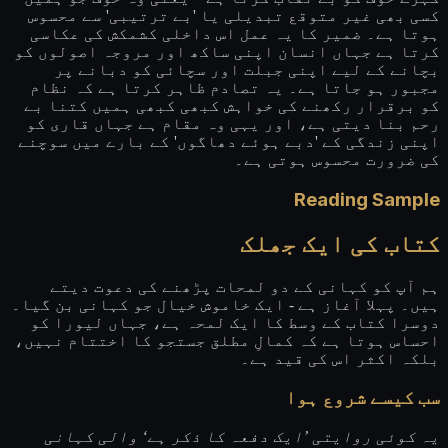
کسی بھی غیر متوقع تبدیلی یا 'بے ترتیبی' سے محسوس
ہوتا ہے۔ ضمیر کا یہ عمل اس داخلی کشمکش کی عکاسی
کرتا ہے جہاں انسان اپنی ساکھ اور مروجہ اصولوں کو
بچانے کے لیے اپنی جبلت اور سچائی کو دبانے پر
مجبور ہو جاتا ہے۔ یہ تصادم ظاہر کرتا ہے کہ نظام
کو برقرار رکھنے کی خواہش کبھی کبھی ہمیں کتنا بے
رحم بنا دیتی ہے، اور یہی وہ مقام ہے جہاں قاری کو
اپنی زندگی کے 'دبے ہوئے دھاگوں' کے بارے میں سوچنے
کی ضرورت محسوس ہوتی ہے۔
Reading Sample
کتاب کی ایک جھلک
ہم آپ کو کہانی کے دو لمحات پڑھنے کی دعوت دیتے
ہیں۔ پہلا آغاز ہے - ایک خاموش خیال جو کہانی بن گیا۔
دوسرا کتاب کے وسط کا ایک لمحہ ہے، جہاں لیورا کو
احساس ہوتا ہے کہ کمالِ مطلق جستجو کا اختتام نہیں،
بلکہ اکثر اس کی قید ہے۔
سب کیسے شروع ہوا
یہ کوئی روایتی ’ایک دفعہ کا ذکر ہے‘ والی کہانی