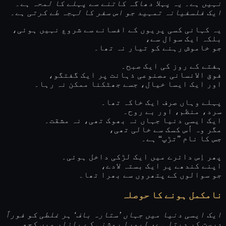
نہیں ہے۔ یہ پہلا دھاگہ کاتنے سے پہلے کا لمحہ ہے۔
ایک فلسفیانہ تمہید جو اس سفر کا لہجہ طے کرتی ہے۔
یہ کہانی کسی پریوں کے افسانے سے شروع نہیں ہوئی،
بلکہ ایک سوال سے،
جو خاموش رہنے کو تیار نہ تھا۔
ہفتے کے روز کی ایک صبح۔
فوق الانسانی مصنوعی ذہانت پر ایک گفتگو،
اور ایک ایسا خیال، جسے جھٹکنا ممکن نہ رہا۔
پہلے وہاں صرف ایک خاکہ تھا۔
سرد، منظم، اور بے روح۔
ایک ایسی دنیا جہاں نہ بھوک تھی، نہ مشقت۔
مگر وہ اُس کسک سے خالی تھی،
جس کا نام ”تڑپ“ ہے۔
پھر اِس دائرے میں ایک لڑکی داخل ہوئی۔
اپنے کندھے پر ایک بستہ لادے،
جو سوالوں کے پتھروں سے بھرا تھا۔
نامکمل ہونے کا حوصلہ
ایک ایسی دنیا میں جہاں ’ستارہ باف‘ ہر غلطی کو فوراً
درست کر دیتا ہے، لیورا روشنی کے بازار میں کچھ