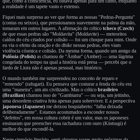
que, como a consciência, eu olhava apenas para um canto, enquanto
a realidade é um tapete vasto e extenso.
Fiquei mais surpreso ao ver que forma as nossas "Pedras-Pergunta"
(contas ou seixos), que pressionamos suavemente na palma da mão,
tomaram em outros lugares. A afirmação do crítico
tcheco (Czech)
de que essas pedras são "Moldavita" (Moldavite) — meteoritos
caídos do céu criados por colisão — foi um choque para mim. Onde
eu via o efeito da oração e do dhikr nessas pedras, eles viam
violência cósmica e colisão. Da mesma forma, quando um amigo da
Polônia (Polish)
as chamou de "Âmbar" (Amber) — uma lágrima
congelada do tempo na qual a história está presa — percebi que o
fardo de Liora não é apenas pessoal, mas histórico.
O mundo também me surpreendeu no conceito de reparo e
"remendo" (rafugari). Eu pensava que costurar a fenda do céu era
uma "maneira", um ato civilizado. Mas o crítico
brasileiro
(Brazilian)
chamou isso de "Gambiarra" — ou seja, um jeitinho,
uma desordem criativa feita apenas para sobreviver. E a perspectiva
japonesa (Japanese)
me deixou boquiaberto: "falha deixada
deliberadamente". Estamos acostumados a esconder nossos
"defeitos", em nossa cultura cobrir é um valor, mas os japoneses
ensinaram que preencher essa rachadura com ouro (Kintsugi) é
melhor do que escondê-la.
Neste simpósio literário, senti algumas vozes muito próximas da