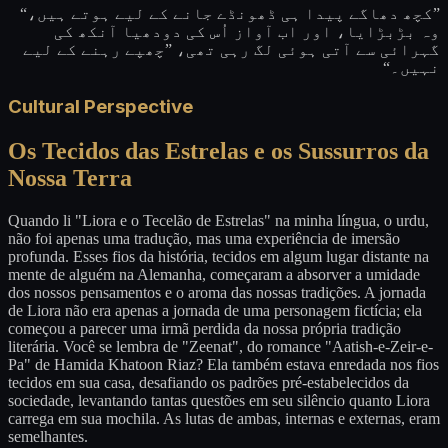
”کچھ دھاگے پیدا ہی ڈھونڈے جانے کے لیے ہوتے ہیں،“
وہ بڑبڑایا، اور اب آواز اُس کی دودھیا آنکھ کی
گہرائی سے آتی ہوئی لگ رہی تھی، ”چھپے رہنے کے لیے
نہیں۔“
Cultural Perspective
Os Tecidos das Estrelas e os Sussurros da
Nossa Terra
Quando li "Liora e o Tecelão de Estrelas" na minha língua, o urdu,
não foi apenas uma tradução, mas uma experiência de imersão
profunda. Esses fios da história, tecidos em algum lugar distante na
mente de alguém na Alemanha, começaram a absorver a umidade
dos nossos pensamentos e o aroma das nossas tradições. A jornada
de Liora não era apenas a jornada de uma personagem fictícia; ela
começou a parecer uma irmã perdida da nossa própria tradição
literária. Você se lembra de "Zeenat", do romance "Aatish-e-Zeir-e-
Pa" de Hamida Khatoon Riaz? Ela também estava enredada nos fios
tecidos em sua casa, desafiando os padrões pré-estabelecidos da
sociedade, levantando tantas questões em seu silêncio quanto Liora
carrega em sua mochila. As lutas de ambas, internas e externas, eram
semelhantes.