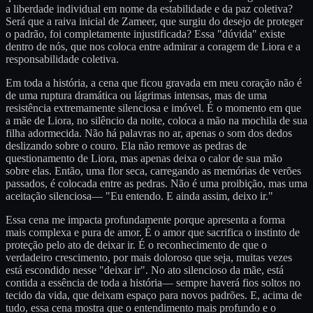
a liberdade individual em nome da estabilidade e da paz coletiva?
Será que a raiva inicial de Zameer, que surgiu do desejo de proteger
o padrão, foi completamente injustificada? Essa "dúvida" existe
dentro de nós, que nos coloca entre admirar a coragem de Liora e a
responsabilidade coletiva.
Em toda a história, a cena que ficou gravada em meu coração não é
de uma ruptura dramática ou lágrimas intensas, mas de uma
resistência extremamente silenciosa e imóvel. É o momento em que
a mãe de Liora, no silêncio da noite, coloca a mão na mochila de sua
filha adormecida. Não há palavras no ar, apenas o som dos dedos
deslizando sobre o couro. Ela não remove as pedras de
questionamento de Liora, mas apenas deixa o calor de sua mão
sobre elas. Então, uma flor seca, carregando as memórias de verões
passados, é colocada entre as pedras. Não é uma proibição, mas uma
aceitação silenciosa— "Eu entendo. E ainda assim, deixo ir."
Essa cena me impacta profundamente porque apresenta a forma
mais complexa e pura de amor. É o amor que sacrifica o instinto de
proteção pelo ato de deixar ir. É o reconhecimento de que o
verdadeiro crescimento, por mais doloroso que seja, muitas vezes
está escondido nesse "deixar ir". No ato silencioso da mãe, está
contida a essência de toda a história— sempre haverá fios soltos no
tecido da vida, que deixam espaço para novos padrões. E, acima de
tudo, essa cena mostra que o entendimento mais profundo e o