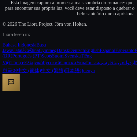
Esta imagem captura a promessa mais sombria do romance: que,
para encontrar sua própria luz, você deve estar disposto a quebrar o
belo santuário que o aprisiona.
© 2026 The Liora Project. Jörn von Holten.
Liora lesen in:
Bahasa Indonesia
Basa
Jawa
Català
Čeština
Cymraeg
Dansk
Deutsch
English
Español
Esperanto
E
(BR)
Português (PT)
Scots
Suomi
Svenska
Tiếng
Việt
Türkçe
Ελληνικά
Русский
Српски
Українська
فارسی
العربية
اردو
한국어
中文 (简体)
中文 (繁體)
日本語
Quenya