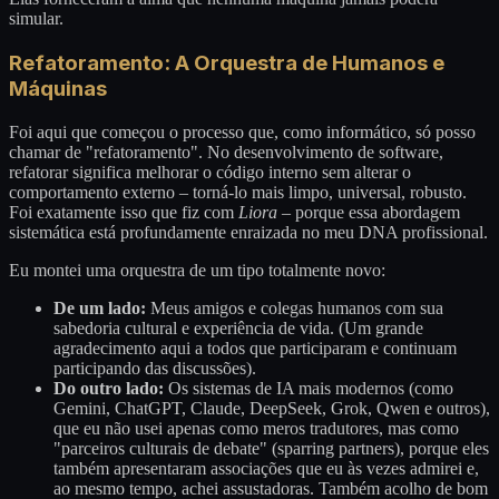
simular.
Refatoramento: A Orquestra de Humanos e
Máquinas
Foi aqui que começou o processo que, como informático, só posso
chamar de "refatoramento". No desenvolvimento de software,
refatorar significa melhorar o código interno sem alterar o
comportamento externo – torná-lo mais limpo, universal, robusto.
Foi exatamente isso que fiz com
Liora
– porque essa abordagem
sistemática está profundamente enraizada no meu DNA profissional.
Eu montei uma orquestra de um tipo totalmente novo:
De um lado:
Meus amigos e colegas humanos com sua
sabedoria cultural e experiência de vida. (Um grande
agradecimento aqui a todos que participaram e continuam
participando das discussões).
Do outro lado:
Os sistemas de IA mais modernos (como
Gemini, ChatGPT, Claude, DeepSeek, Grok, Qwen e outros),
que eu não usei apenas como meros tradutores, mas como
"parceiros culturais de debate" (sparring partners), porque eles
também apresentaram associações que eu às vezes admirei e,
ao mesmo tempo, achei assustadoras. Também acolho de bom