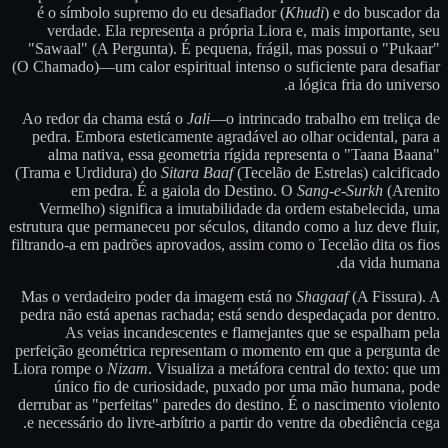
é o símbolo supremo do eu desafiador (
Khudi
) e do buscador da
verdade. Ela representa a própria Liora e, mais importante, seu
"Sawaal" (A Pergunta). É pequena, frágil, mas possui o "Pukaar"
(O Chamado)—um calor espiritual intenso o suficiente para desafiar
a lógica fria do universo.
Ao redor da chama está o
Jali
—o intrincado trabalho em treliça de
pedra. Embora esteticamente agradável ao olhar ocidental, para a
alma nativa, essa geometria rígida representa o "Taana Baana"
(Trama e Urdidura) do
Sitara Baaf
(Tecelão de Estrelas) calcificado
em pedra. É a gaiola do Destino. O
Sang-e-Surkh
(Arenito
Vermelho) significa a imutabilidade da ordem estabelecida, uma
estrutura que permaneceu por séculos, ditando como a luz deve fluir,
filtrando-a em padrões aprovados, assim como o Tecelão dita os fios
da vida humana.
Mas o verdadeiro poder da imagem está no
Shagaaf
(A Fissura). A
pedra não está apenas rachada; está sendo despedaçada por dentro.
As veias incandescentes e flamejantes que se espalham pela
perfeição geométrica representam o momento em que a pergunta de
Liora rompe o
Nizam
. Visualiza a metáfora central do texto: que um
único fio de curiosidade, puxado por uma mão humana, pode
derrubar as "perfeitas" paredes do destino. É o nascimento violento
e necessário do livre-arbítrio a partir do ventre da obediência cega.