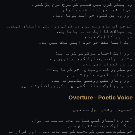
وہ پہلی کرن میں شبنم کی طرح نرم پڑ گئی۔
اُس نے خود کو بُننا شروع کیا،
اور وہ بن گئی، جو اُسے ہونا تھا۔
تم جو اب پڑھ رہے ہو، وہ کوئی روایتی داستان نہیں۔
یہ خیالات کا ایک تانا بانا ہے،
سوالوں کا ایک گیت،
ایک ایسا نقش جو خود اپنی تلاش میں ہے۔
اور ایک احساس سرگوشی کرتا ہے:
ستارہ باف صرف ایک کردار نہیں ہے۔
وہ وہ نمونہ بھی ہے،
جو سطروں کے درمیان اثر کرتا ہے —
جو ہمارے لمس سے لرزتا ہے،
اور وہاں نئی روشنی بکھیرتا ہے،
جہاں ہم ایک دھاگہ کھینچنے کی جرات کرتے ہیں۔
Overture – Poetic Voice
تمہید – رشتہِ اول سے قبل
آغازِ داستان کسی فسانہِ عجائب سے نہ ہوا،
بلکہ ایک حرفِ استفہام سے،
جو سکوتِ شب میں گونجنے کو بے تاب تھا، اور قرار نہ