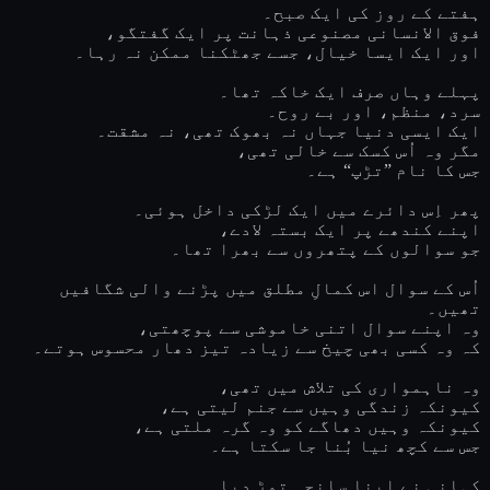
ہفتے کے روز کی ایک صبح۔
فوق الانسانی مصنوعی ذہانت پر ایک گفتگو،
اور ایک ایسا خیال، جسے جھٹکنا ممکن نہ رہا۔
پہلے وہاں صرف ایک خاکہ تھا۔
سرد، منظم، اور بے روح۔
ایک ایسی دنیا جہاں نہ بھوک تھی، نہ مشقت۔
مگر وہ اُس کسک سے خالی تھی،
جس کا نام ”تڑپ“ ہے۔
پھر اِس دائرے میں ایک لڑکی داخل ہوئی۔
اپنے کندھے پر ایک بستہ لادے،
جو سوالوں کے پتھروں سے بھرا تھا۔
اُس کے سوال اس کمالِ مطلق میں پڑنے والی شگافیں
تھیں۔
وہ اپنے سوال اتنی خاموشی سے پوچھتی،
کہ وہ کسی بھی چیخ سے زیادہ تیز دھار محسوس ہوتے۔
وہ ناہمواری کی تلاش میں تھی،
کیونکہ زندگی وہیں سے جنم لیتی ہے،
کیونکہ وہیں دھاگے کو وہ گرہ ملتی ہے،
جس سے کچھ نیا بُنا جا سکتا ہے۔
کہانی نے اپنا سانچہ توڑ دیا۔