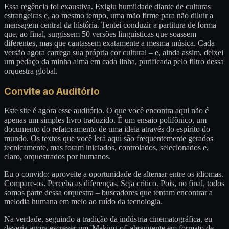
Essa regência foi exaustiva. Exigiu humildade diante de culturas
estrangeiras e, ao mesmo tempo, uma mão firme para não diluir a
mensagem central da história. Tentei conduzir a partitura de forma
que, ao final, surgissem 50 versões linguísticas que soassem
diferentes, mas que cantassem exatamente a mesma música. Cada
versão agora carrega sua própria cor cultural – e, ainda assim, deixei
um pedaço da minha alma em cada linha, purificada pelo filtro dessa
orquestra global.
Convite ao Auditório
Este site é agora esse auditório. O que você encontra aqui não é
apenas um simples livro traduzido. É um ensaio polifônico, um
documento do refatoramento de uma ideia através do espírito do
mundo. Os textos que você lerá aqui são frequentemente gerados
tecnicamente, mas foram iniciados, controlados, selecionados e,
claro, orquestrados por humanos.
Eu o convido: aproveite a oportunidade de alternar entre os idiomas.
Compare-os. Perceba as diferenças. Seja crítico. Pois, no final, todos
somos parte dessa orquestra – buscadores que tentam encontrar a
melodia humana em meio ao ruído da tecnologia.
Na verdade, seguindo a tradição da indústria cinematográfica, eu
deveria agora escrever um 'Making-of' abrangente em formato de