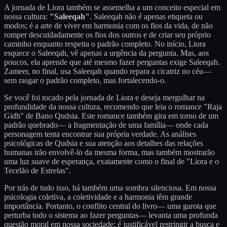
A jornada de Liora também se assemelha a um conceito especial em
nossa cultura:
"Saleeqah"
. Saleeqah não é apenas etiqueta ou
modos; é a arte de viver em harmonia com os fios da vida, de não
romper descuidadamente os fios dos outros e de criar seu próprio
caminho enquanto respeita o padrão completo. No início, Liora
esquece o Saleeqah, vê apenas a urgência da pergunta. Mas, aos
poucos, ela aprende que até mesmo fazer perguntas exige Saleeqah.
Zameer, no final, usa Saleeqah quando repara a cicatriz no céu—
sem rasgar o padrão completo, mas fortalecendo-o.
Se você foi tocado pela jornada de Liora e deseja mergulhar na
profundidade da nossa cultura, recomendo que leia o romance "Raja
Gidh" de Bano Qudsia. Este romance também gira em torno de um
padrão quebrado— a fragmentação de uma família— onde cada
personagem tenta encontrar sua própria verdade. As análises
psicológicas de Qudsia e sua atenção aos detalhes das relações
humanas irão envolvê-lo da mesma forma, mas também mostrarão
uma luz suave de esperança, exatamente como o final de "Liora e o
Tecelão de Estrelas".
Por trás de tudo isso, há também uma sombra silenciosa. Em nossa
psicologia coletiva, a coletividade e a harmonia têm grande
importância. Portanto, o conflito central do livro— uma garota que
perturba todo o sistema ao fazer perguntas— levanta uma profunda
questão moral em nossa sociedade: é justificável restringir a busca e