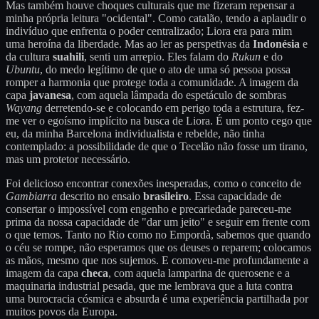
Mas também houve choques culturais que me fizeram repensar a
minha própria leitura "ocidental". Como catalão, tendo a aplaudir o
indivíduo que enfrenta o poder centralizado; Liora era para mim
uma heroína da liberdade. Mas ao ler as perspetivas da
Indonésia
e
da cultura
suahili
, senti um arrepio. Eles falam do
Rukun
e do
Ubuntu
, do medo legítimo de que o ato de uma só pessoa possa
romper a harmonia que protege toda a comunidade. A imagem da
capa
javanesa
, com aquela lâmpada do espetáculo de sombras
Wayang
derretendo-se e colocando em perigo toda a estrutura, fez-
me ver o egoísmo implícito na busca de Liora. É um ponto cego que
eu, da minha Barcelona individualista e rebelde, não tinha
contemplado: a possibilidade de que o Tecelão não fosse um tirano,
mas um protetor necessário.
Foi delicioso encontrar conexões inesperadas, como o conceito de
Gambiarra
descrito no ensaio
brasileiro
. Essa capacidade de
consertar o impossível com engenho e precariedade pareceu-me
prima da nossa capacidade de "dar um jeito" e seguir em frente com
o que temos. Tanto no Rio como no Empordà, sabemos que quando
o céu se rompe, não esperamos que os deuses o reparem; colocamos
as mãos, mesmo que nos sujemos. E comoveu-me profundamente a
imagem da capa
checa
, com aquela lamparina de querosene e a
maquinaria industrial pesada, que me lembrava que a luta contra
uma burocracia cósmica e absurda é uma experiência partilhada por
muitos povos da Europa.