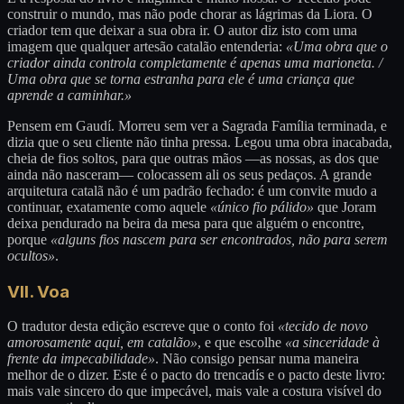
construir o mundo, mas não pode chorar as lágrimas da Liora. O
criador tem que deixar a sua obra ir. O autor diz isto com uma
imagem que qualquer artesão catalão entenderia:
«Uma obra que o
criador ainda controla completamente é apenas uma marioneta. /
Uma obra que se torna estranha para ele é uma criança que
aprende a caminhar.»
Pensem em Gaudí. Morreu sem ver a Sagrada Família terminada, e
dizia que o seu cliente não tinha pressa. Legou uma obra inacabada,
cheia de fios soltos, para que outras mãos —as nossas, as dos que
ainda não nasceram— colocassem ali os seus pedaços. A grande
arquitetura catalã não é um padrão fechado: é um convite mudo a
continuar, exatamente como aquele
«único fio pálido»
que Joram
deixa pendurado na beira da mesa para que alguém o encontre,
porque
«alguns fios nascem para ser encontrados, não para serem
ocultos»
.
VII. Voa
O tradutor desta edição escreve que o conto foi
«tecido de novo
amorosamente aqui, em catalão»
, e que escolhe
«a sinceridade à
frente da impecabilidade»
. Não consigo pensar numa maneira
melhor de o dizer. Este é o pacto do trencadís e o pacto deste livro:
mais vale sincero do que impecável, mais vale a costura visível do