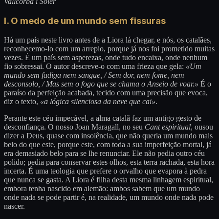
Vallcorba i Soler
I. O medo de um mundo sem fissuras
Há um país neste livro antes de a Liora lá chegar, e nós, os catalães,
reconhecemo-lo com um arrepio, porque já nos foi prometido muitas
vezes. É um país sem asperezas, onde tudo encaixa, onde nenhum
fio sobressai. O autor descreve-o com uma frieza que gela:
«Um
mundo sem fadiga nem sangue, / Sem dor, nem fome, nem
desconsolo, / Mas sem o fogo que se chama o Anseio de voar.»
É o
paraíso da perfeição acabada, tecido com uma precisão que evoca,
diz o texto,
«a lógica silenciosa da neve que cai»
.
Perante este céu impecável, a alma catalã faz um antigo gesto de
desconfiança. O nosso Joan Maragall, no seu
Cant espiritual
, ousou
dizer a Deus, quase com insolência, que não queria um mundo mais
belo do que este, porque este, com toda a sua imperfeição mortal, já
era demasiado belo para se lhe renunciar. Ele não pedia outro céu
polido; pedia para conservar estes olhos, esta terra rachada, esta hora
incerta. É uma teologia que prefere o orvalho que evapora à pedra
que nunca se gasta. A Liora é filha desta mesma linhagem espiritual,
embora tenha nascido em alemão: ambos sabem que um mundo
onde nada se pode partir é, na realidade, um mundo onde nada pode
nascer.