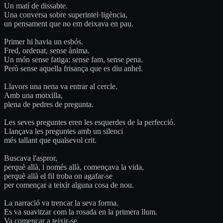
Un matí de dissabte.
Una conversa sobre superintel·ligència,
un pensament que no em deixava en pau.
Primer hi havia un esbós.
Fred, ordenat, sense ànima.
Un món sense fatiga: sense fam, sense pena.
Però sense aquella frisança que es diu anhel.
Llavors una nena va entrar al cercle.
Amb una motxilla,
plena de pedres de pregunta.
Les seves preguntes eren les esquerdes de la perfecció.
Llançava les preguntes amb un silenci
més tallant que qualsevol crit.
Buscava l'aspror,
perquè allà, i només allà, començava la vida,
perquè allà el fil troba on agafar-se
per començar a teixir alguna cosa de nou.
La narració va trencar la seva forma.
Es va suavitzar com la rosada en la primera llum.
Va començar a teixir-se