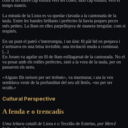
com si no mirés cap enfora vers les coses, sinó cap endins, vers el
temps mateix.
La mirada de la Liora es va quedar clavada a la cantonada de la
taula. Entre les bandes brillants i perfectes hi havia poques peces
més petites. La llum en elles parpellejava de manera irregular, com si
respirés.
En un punt el patró s’interrompia, i un únic fil pàl·lid en penjava i
s’arrissava en una brisa invisible, una invitació muda a continuar.
[...]
En Joram va agafar un fil de llum esfilagarsat de la cantonada. No el
va posar amb els rotlles perfectes, sinó a la vora de la taula, per on
passaven els nens.
«Alguns fils neixen per ser trobats», va murmurar, i ara la veu
semblava venir de la profunditat del seu ull lletós, «no per ser
ocults.»
Cultural Perspective
A fenda e o trencadís
Uma leitura catalã de
Liora e o Tecelão de Estrelas
, por Mercè