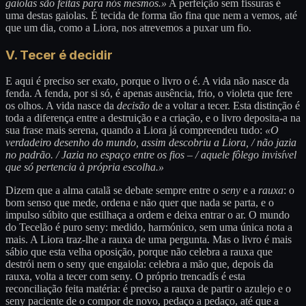
gaiolas são feitas para nós mesmos.»
A perfeição sem fissuras é
uma destas gaiolas. É tecida de forma tão fina que nem a vemos, até
que um dia, como a Liora, nos atrevemos a puxar um fio.
V. Tecer é decidir
E aqui é preciso ser exato, porque o livro o é. A vida não nasce da
fenda. A fenda, por si só, é apenas ausência, frio, o violeta que fere
os olhos. A vida nasce da
decisão
de a voltar a tecer. Esta distinção é
toda a diferença entre a destruição e a criação, e o livro deposita-a na
sua frase mais serena, quando a Liora já compreendeu tudo:
«O
verdadeiro desenho do mundo, assim descobriu a Liora, / não jazia
no padrão. / Jazia no espaço entre os fios – / aquele fôlego invisível
que só pertencia à própria escolha.»
Dizem que a alma catalã se debate sempre entre o
seny
e a
rauxa
: o
bom senso que mede, ordena e não quer que nada se parta, e o
impulso súbito que estilhaça a ordem e deixa entrar o ar. O mundo
do Tecelão é puro seny: medido, harmónico, sem uma única nota a
mais. A Liora traz-lhe a rauxa de uma pergunta. Mas o livro é mais
sábio que esta velha oposição, porque não celebra a rauxa que
destrói nem o seny que engaiola: celebra a mão que, depois da
rauxa, volta a tecer com seny. O próprio trencadís é esta
reconciliação feita matéria: é preciso a rauxa de partir o azulejo e o
seny paciente de o compor de novo, pedaço a pedaço, até que a