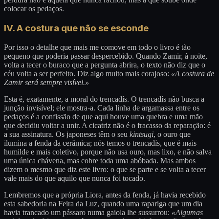
colocar os pedaços.
IV. A costura que não se esconde
Por isso o detalhe que mais me comove em todo o livro é tão
pequeno que poderia passar despercebido. Quando Zamir, à noite,
volta a tecer o buraco que a pergunta abrira, o texto não diz que o
céu volta a ser perfeito. Diz algo muito mais corajoso:
«A costura de
Zamir será sempre visível.»
Esta é, exatamente, a moral do trencadís. O trencadís não busca a
junção invisível; ele mostra-a. Cada linha de argamassa entre os
pedaços é a confissão de que aqui houve uma quebra e uma mão
que decidiu voltar a unir. A cicatriz não é o fracasso da reparação: é
a sua assinatura. Os japoneses têm o seu
kintsugi
, o ouro que
ilumina a fenda da cerâmica; nós temos o trencadís, que é mais
humilde e mais coletivo, porque não usa ouro, mas lixo, e não salva
uma única chávena, mas cobre toda uma abóbada. Mas ambos
dizem o mesmo que diz este livro: o que se parte e se volta a tecer
vale mais do que aquilo que nunca foi tocado.
Lembremos que a própria Liora, antes da fenda, já havia recebido
esta sabedoria na Feira da Luz, quando uma rapariga que um dia
havia trancado um pássaro numa gaiola lhe sussurrou:
«Algumas