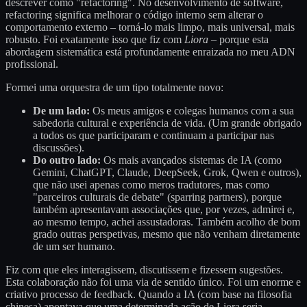
descrever como "refactoring". No desenvolvimento de software,
refactoring significa melhorar o código interno sem alterar o
comportamento externo – torná-lo mais limpo, mais universal, mais
robusto. Foi exatamente isso que fiz com
Liora
– porque esta
abordagem sistemática está profundamente enraizada no meu ADN
profissional.
Formei uma orquestra de um tipo totalmente novo:
De um lado:
Os meus amigos e colegas humanos com a sua
sabedoria cultural e experiência de vida. (Um grande obrigado
a todos os que participaram e continuam a participar nas
discussões).
Do outro lado:
Os mais avançados sistemas de IA (como
Gemini, ChatGPT, Claude, DeepSeek, Grok, Qwen e outros),
que não usei apenas como meros tradutores, mas como
"parceiros culturais de debate" (sparring partners), porque
também apresentavam associações que, por vezes, admirei e,
ao mesmo tempo, achei assustadoras. Também acolho de bom
grado outras perspetivas, mesmo que não venham diretamente
de um ser humano.
Fiz com que eles interagissem, discutissem e fizessem sugestões.
Esta colaboração não foi uma via de sentido único. Foi um enorme e
criativo processo de feedback. Quando a IA (com base na filosofia
chinesa) apontava que uma determinada ação de Liora seria