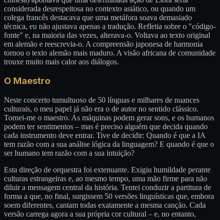
considerada desrespeitosa no contexto asiático, ou quando um
colega francês destacava que uma metáfora soava demasiado
técnica, eu não ajustava apenas a tradução. Refletia sobre o "código-
fonte" e, na maioria das vezes, alterava-o. Voltava ao texto original
em alemão e reescrevia-o. A compreensão japonesa de harmonia
tornou o texto alemão mais maduro. A visão africana de comunidade
trouxe muito mais calor aos diálogos.
O Maestro
Neste concerto tumultuoso de 50 línguas e milhares de nuances
culturais, o meu papel já não era o de autor no sentido clássico.
Tornei-me o maestro. As máquinas podem gerar sons, e os humanos
podem ter sentimentos – mas é preciso alguém que decida quando
cada instrumento deve entrar. Tive de decidir: Quando é que a IA
tem razão com a sua análise lógica da linguagem? E quando é que o
ser humano tem razão com a sua intuição?
Esta direção de orquestra foi extenuante. Exigiu humildade perante
culturas estrangeiras e, ao mesmo tempo, uma mão firme para não
diluir a mensagem central da história. Tentei conduzir a partitura de
forma a que, no final, surgissem 50 versões linguísticas que, embora
soem diferentes, cantam todas exatamente a mesma canção. Cada
versão carrega agora a sua própria cor cultural – e, no entanto,