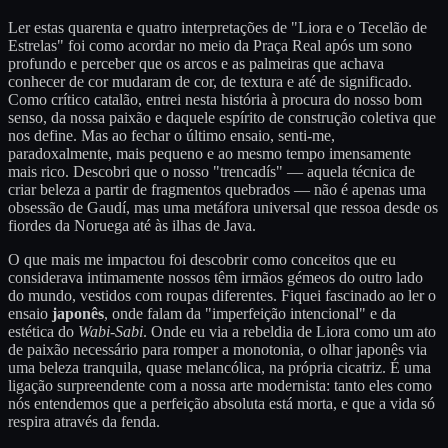
Ler estas quarenta e quatro interpretações de "Liora e o Tecelão de
Estrelas" foi como acordar no meio da Praça Real após um sono
profundo e perceber que os arcos e as palmeiras que achava
conhecer de cor mudaram de cor, de textura e até de significado.
Como crítico catalão, entrei nesta história à procura do nosso bom
senso, da nossa paixão e daquele espírito de construção coletiva que
nos define. Mas ao fechar o último ensaio, senti-me,
paradoxalmente, mais pequeno e ao mesmo tempo imensamente
mais rico. Descobri que o nosso "trencadís" — aquela técnica de
criar beleza a partir de fragmentos quebrados — não é apenas uma
obsessão de Gaudí, mas uma metáfora universal que ressoa desde os
fiordes da Noruega até às ilhas de Java.
O que mais me impactou foi descobrir como conceitos que eu
considerava intimamente nossos têm irmãos gémeos do outro lado
do mundo, vestidos com roupas diferentes. Fiquei fascinado ao ler o
ensaio
japonês
, onde falam da "imperfeição intencional" e da
estética do
Wabi-Sabi
. Onde eu via a rebeldia de Liora como um ato
de paixão necessário para romper a monotonia, o olhar japonês via
uma beleza tranquila, quase melancólica, na própria cicatriz. É uma
ligação surpreendente com a nossa arte modernista: tanto eles como
nós entendemos que a perfeição absoluta está morta, e que a vida só
respira através da fenda.