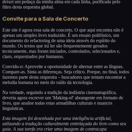
deixei um pedaço da minha alma em cada linha, purificada pelo
filtro desta orquestra global.
Convite para a Sala de Concerto
Este site é agora essa sala de concerto. O que aqui encontra não é
apenas um simples livro traduzido. É um ensaio polifónico, um
documento do refactoring de uma ideia através do espírito do
mundo. Os textos que irá ler são frequentemente gerados
tecnicamente, mas foram iniciados, controlados, selecionados e,
claro, orquestrados por humanos.
Convido-o: Aproveite a oportunidade de alternar entre as línguas.
Compare-as. Sinta as diferenças. Seja crítico. Porque, no final, todos
fazemos parte desta orquestra – buscadores que tentam encontrar a
melodia humana no meio do ruído da tecnologia.
Na verdade, seguindo a tradição da indústria cinematográfica,
deveria agora escrever um 'Making-of' abrangente em formato de
livro, que analise todas estas armadilhas culturais e nuances
linguísticas.
Esta imagem foi desenhada por uma inteligência artificial,
utilizando a tradução culturalmente entrelaçada do livro como seu
guia. A sua tarefa era criar uma imagem de contracapa