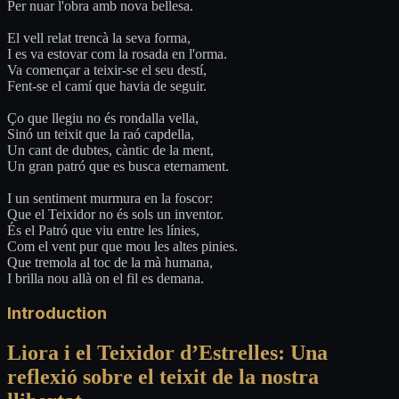
Per nuar l'obra amb nova bellesa.
El vell relat trencà la seva forma,
I es va estovar com la rosada en l'orma.
Va començar a teixir-se el seu destí,
Fent-se el camí que havia de seguir.
Ço que llegiu no és rondalla vella,
Sinó un teixit que la raó capdella,
Un cant de dubtes, càntic de la ment,
Un gran patró que es busca eternament.
I un sentiment murmura en la foscor:
Que el Teixidor no és sols un inventor.
És el Patró que viu entre les línies,
Com el vent pur que mou les altes pinies.
Que tremola al toc de la mà humana,
I brilla nou allà on el fil es demana.
Introduction
Liora i el Teixidor d’Estrelles: Una
reflexió sobre el teixit de la nostra