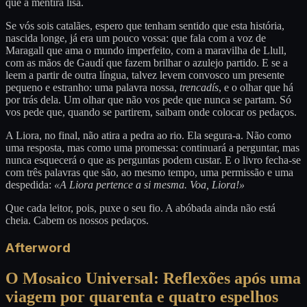
que a mentira lisa.
Se vós sois catalães, espero que tenham sentido que esta história,
nascida longe, já era um pouco vossa: que fala com a voz de
Maragall que ama o mundo imperfeito, com a maravilha de Llull,
com as mãos de Gaudí que fazem brilhar o azulejo partido. E se a
leem a partir de outra língua, talvez levem convosco um presente
pequeno e estranho: uma palavra nossa,
trencadís
, e o olhar que há
por trás dela. Um olhar que não vos pede que nunca se partam. Só
vos pede que, quando se partirem, saibam onde colocar os pedaços.
A Liora, no final, não atira a pedra ao rio. Ela segura-a. Não como
uma resposta, mas como uma promessa: continuará a perguntar, mas
nunca esquecerá o que as perguntas podem custar. E o livro fecha-se
com três palavras que são, ao mesmo tempo, uma permissão e uma
despedida:
«A Liora pertence a si mesma. Voa, Liora!»
Que cada leitor, pois, puxe o seu fio. A abóbada ainda não está
cheia. Cabem os nossos pedaços.
Afterword
O Mosaico Universal: Reflexões após uma
viagem por quarenta e quatro espelhos