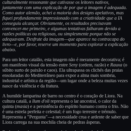
culturalmente ressonante que cativasse os leitores nativos,
juntamente com uma explicação de por que a imagem é adequada.
Como autor alemão, achei a maioria dos designs apelativos, mas
fiquei profundamente impressionado com a criatividade que a IA
conseguiu alcançar. Obviamente, os resultados precisavam
convencer-me primeiro, e algumas tentativas falharam devido a
razões políticas ou religiosas, ou simplesmente porque não se
adequavam. Desfrute da imagem—que aparece na contracapa do
livro—e, por favor, reserve um momento para explorar a explicação
abaixo.
Para um leitor catalão, esta imagem não é meramente decorativa; é
um manifesto visual da tensão entre
Seny
(ordem, razão) e
Rauxa
(o
súbito surto de paixão e caos). Ela ultrapassa os clichés das praias
ensolaradas do Mediterrâneo para expor a alma mais sombria,
industrial e artística da região—um lugar onde a beleza muitas vezes
nasce da violência e da fratura.
A humilde lamparina de barro no centro é o coração de Liora. Na
cultura catalã, a
llum d'oli
representa o lar ancestral, o calor da
quinta (
masia
) e a persistência do espírito humano contra o frio. Não
é uma estrela perfeita e celestial; é um fogo terrestre e trémulo.
Representa a "Pergunta"—a necessidade crua e ardente de saber que
Liora carrega na sua mochila cheia de pedras ásperas.