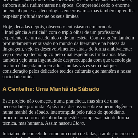
embora ainda rudimentares na época. Compreendi cedo o enorme
potencial que essas tecnologias encerravam – mas também aprendi a
respeitar profundamente os seus limites.
Hoje, décadas depois, observo o entusiasmo em torno da
"Inteligência Artificial" com o triplo olhar de um profissional
experiente, de um académico e de um esteta. Como alguém também
profundamente enraizado no mundo da literatura e na beleza da
linguagem, vejo os desenvolvimentos atuais de forma ambivalente:
vejo o avanço tecnológico pelo qual esperámos trinta anos. Mas
também vejo uma ingenuidade despreocupada com que tecnologia
imatura é lançada no mercado – muitas vezes sem qualquer
consideração pelos delicados tecidos culturais que mantêm a nossa
sociedade unida.
A Centelha: Uma Manhã de Sábado
Este projeto não começou numa prancheta, mas sim de uma
necessidade profunda. Após uma discussão sobre superinteligência
numa manhã de sábado, interrompida pelo ruído do quotidiano,
procurei uma forma de abordar questões complexas não de forma
técnica, mas humana. Assim nasceu
Liora
.
Inicialmente concebido como um conto de fadas, a ambição cresceu