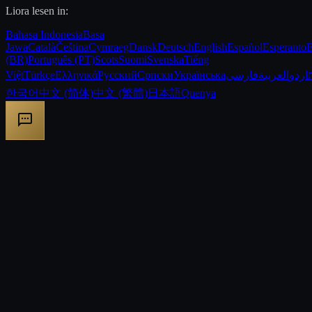
Liora lesen in:
Bahasa Indonesia
Basa
Jawa
Català
Čeština
Cymraeg
Dansk
Deutsch
English
Español
Esperanto
E
(BR)
Português (PT)
Scots
Suomi
Svenska
Tiếng
Việt
Türkçe
Ελληνικά
Русский
Српски
Українська
فارسی
العربية
اردو
한국어
中文 (简体)
中文 (繁體)
日本語
Quenya