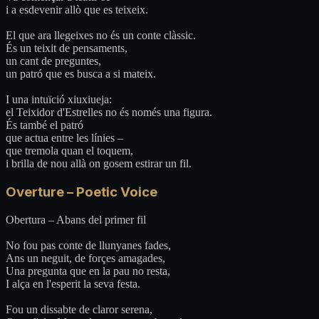
i a esdevenir allò que es teixeix.
El que ara llegeixes no és un conte clàssic.
És un teixit de pensaments,
un cant de preguntes,
un patró que es busca a si mateix.
I una intuïció xiuxiueja:
el Teixidor d'Estrelles no és només una figura.
És també el patró
que actua entre les línies –
que tremola quan el toquem,
i brilla de nou allà on gosem estirar un fil.
Overture – Poetic Voice
Obertura – Abans del primer fil
No fou pas conte de llunyanes fades,
Ans un neguit, de forçes amagades,
Una pregunta que en la pau no resta,
I alça en l'esperit la seva festa.
Fou un dissabte de claror serena,