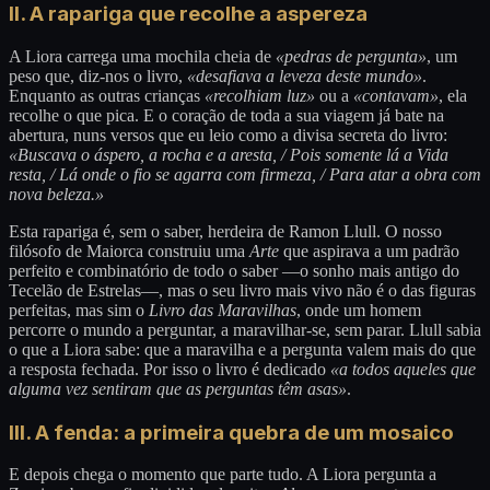
II. A rapariga que recolhe a aspereza
A Liora carrega uma mochila cheia de
«pedras de pergunta»
, um
peso que, diz-nos o livro,
«desafiava a leveza deste mundo»
.
Enquanto as outras crianças
«recolhiam luz»
ou a
«contavam»
, ela
recolhe o que pica. E o coração de toda a sua viagem já bate na
abertura, nuns versos que eu leio como a divisa secreta do livro:
«Buscava o áspero, a rocha e a aresta, / Pois somente lá a Vida
resta, / Lá onde o fio se agarra com firmeza, / Para atar a obra com
nova beleza.»
Esta rapariga é, sem o saber, herdeira de Ramon Llull. O nosso
filósofo de Maiorca construiu uma
Arte
que aspirava a um padrão
perfeito e combinatório de todo o saber —o sonho mais antigo do
Tecelão de Estrelas—, mas o seu livro mais vivo não é o das figuras
perfeitas, mas sim o
Livro das Maravilhas
, onde um homem
percorre o mundo a perguntar, a maravilhar-se, sem parar. Llull sabia
o que a Liora sabe: que a maravilha e a pergunta valem mais do que
a resposta fechada. Por isso o livro é dedicado
«a todos aqueles que
alguma vez sentiram que as perguntas têm asas»
.
III. A fenda: a primeira quebra de um mosaico
E depois chega o momento que parte tudo. A Liora pergunta a