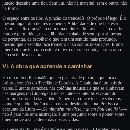
junção desenhe uma flor. Sem um, não há material; sem o outro, não
há forma.
O espaço entre os fios. A junção do trencadís. O próprio fôlego. É o
mesmo lugar, dito de três maneiras. A liberdade de que fala esta
história —diz o posfácio com uma nitidez admirável— não é a do
«tudo é permitido», mas a liberdade calada de sentir por si mesmo,
de perguntar, de escolher o que tem um sentido mais profundo,
mesmo que a escolha faça tremer o chão sob os nossos pés. É uma
liberdade que tem um custo, e o livro não o esconde, assim como
não esconde a costura.
VI. A obra que aprende a caminhar
Há um último fio catalão que eu gostaria de puxar, e que toca o
próprio coração do Tecelão de Estrelas. A Catalunha é um país de
teares. Durante gerações, nas colónias industriais que se alinhavam
nas margens do Llobregat e do Ter, aldeias inteiras viveram do
barulho do fio e da lançadeira. Sabemos o que é tecer, e sabemos
como é quando alguém tece o nosso destino de cima. Por isso a
pergunta da Liora —
«Se ninguém me disse, / quem fiou este fio?»
—
não é para nós uma abstração: é uma pergunta sobre o poder, sobre
quem move a lançadeira das nossas vidas.
E a resposta do livro é magnífica e muito nossa. O Tecelão pode