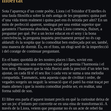
llibertat
Sota l’aparença d’un conte poètic, Liora i el Teixidor d’Estrelles és
una faula filosòfica sobre la més antiga de les preguntes: quina part
d’una vida triem realment i quina part ens és teixida per altri? En un
món de perfecció aparent, sostingut per una entitat superior que
garanteix l’harmonia absoluta, la petita Liora comença, fluixet, a
preguntar per què. Per a un lector educat en el seny i la bona
convivència, la pregunta inquieta precisament perquè no és cap
aldarull: és la sospita que la comoditat ben endreçada pot ser, també,
una manera de dormir. És, en el fons, un elogi serè de la imperfecció
i del coratge de continuar preguntant.
En el batec quotidià de les nostres places i llars, sovint ens
aixopluguem sota una estructura social que premia l’harmonia i el
bon seny. Busquem que la vida flueixi amb la precisió d’un teler ben
ajustat, on cada fil té el seu lloc i cada veu se suma a una melodia
compartida. Tanmateix, sota aquesta capa de civilitat i ordre, de
vegades sorgeix un neguit: la sensació que el patró ha estat traçat per
mans alienes i que la nostra comoditat podria ser, en realitat, una
forma subtil de son.
El llibre ens parla d’aquest instant precís en què la curiositat deixa de
ser un joc d’infants per convertir-se en una eina de transformació. A
través de la Liora, veiem que preguntar no és un acte de rebel·lia