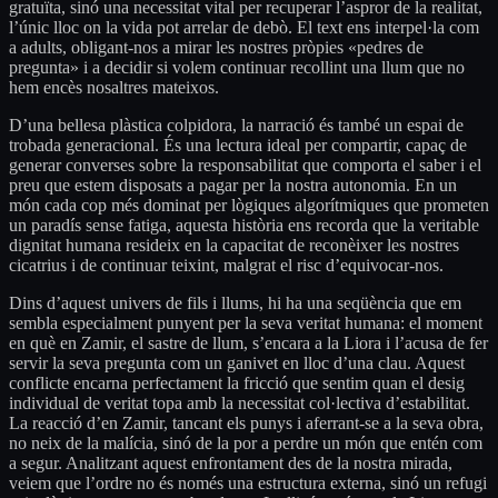
gratuïta, sinó una necessitat vital per recuperar l’aspror de la realitat,
l’únic lloc on la vida pot arrelar de debò. El text ens interpel·la com
a adults, obligant-nos a mirar les nostres pròpies «pedres de
pregunta» i a decidir si volem continuar recollint una llum que no
hem encès nosaltres mateixos.
D’una bellesa plàstica colpidora, la narració és també un espai de
trobada generacional. És una lectura ideal per compartir, capaç de
generar converses sobre la responsabilitat que comporta el saber i el
preu que estem disposats a pagar per la nostra autonomia. En un
món cada cop més dominat per lògiques algorítmiques que prometen
un paradís sense fatiga, aquesta història ens recorda que la veritable
dignitat humana resideix en la capacitat de reconèixer les nostres
cicatrius i de continuar teixint, malgrat el risc d’equivocar-nos.
Dins d’aquest univers de fils i llums, hi ha una seqüència que em
sembla especialment punyent per la seva veritat humana: el moment
en què en Zamir, el sastre de llum, s’encara a la Liora i l’acusa de fer
servir la seva pregunta com un ganivet en lloc d’una clau. Aquest
conflicte encarna perfectament la fricció que sentim quan el desig
individual de veritat topa amb la necessitat col·lectiva d’estabilitat.
La reacció d’en Zamir, tancant els punys i aferrant-se a la seva obra,
no neix de la malícia, sinó de la por a perdre un món que entén com
a segur. Analitzant aquest enfrontament des de la nostra mirada,
veiem que l’ordre no és només una estructura externa, sinó un refugi