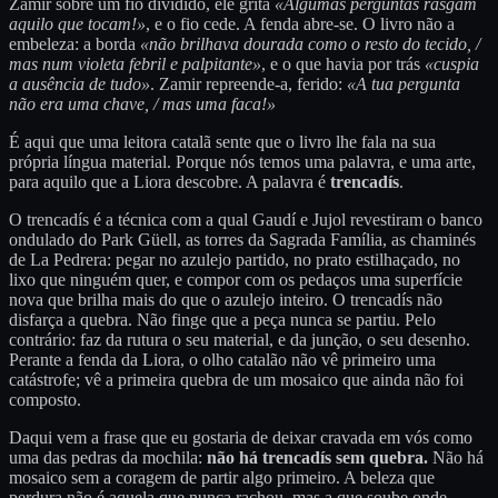
Zamir sobre um fio dividido, ele grita
«Algumas perguntas rasgam
aquilo que tocam!»
, e o fio cede. A fenda abre-se. O livro não a
embeleza: a borda
«não brilhava dourada como o resto do tecido, /
mas num violeta febril e palpitante»
, e o que havia por trás
«cuspia
a ausência de tudo»
. Zamir repreende-a, ferido:
«A tua pergunta
não era uma chave, / mas uma faca!»
É aqui que uma leitora catalã sente que o livro lhe fala na sua
própria língua material. Porque nós temos uma palavra, e uma arte,
para aquilo que a Liora descobre. A palavra é
trencadís
.
O trencadís é a técnica com a qual Gaudí e Jujol revestiram o banco
ondulado do Park Güell, as torres da Sagrada Família, as chaminés
de La Pedrera: pegar no azulejo partido, no prato estilhaçado, no
lixo que ninguém quer, e compor com os pedaços uma superfície
nova que brilha mais do que o azulejo inteiro. O trencadís não
disfarça a quebra. Não finge que a peça nunca se partiu. Pelo
contrário: faz da rutura o seu material, e da junção, o seu desenho.
Perante a fenda da Liora, o olho catalão não vê primeiro uma
catástrofe; vê a primeira quebra de um mosaico que ainda não foi
composto.
Daqui vem a frase que eu gostaria de deixar cravada em vós como
uma das pedras da mochila:
não há trencadís sem quebra.
Não há
mosaico sem a coragem de partir algo primeiro. A beleza que
perdura não é aquela que nunca rachou, mas a que soube onde