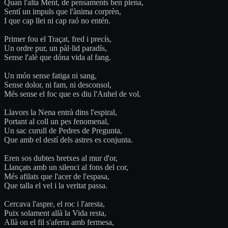
Quan l'alta Ment, de pensaments ben plena,
Sentí un impuls que l'ànima corprèn,
I que cap llei ni cap raó no entén.
Primer fou el Traçat, fred i precís,
Un ordre pur, un pàl·lid paradís,
Sense l'alè que dóna vida al fang.
Un món sense fatiga ni sang,
Sense dolor, ni fam, ni desconsol,
Més sense el foc que es diu l'Anhel de vol.
Llavors la Nena entrà dins l'espiral,
Portant al coll un pes fenomenal,
Un sac curull de Pedres de Pregunta,
Que amb el destí dels astres es conjunta.
Eren sos dubtes bretxes al mur d'or,
Llançats amb un silenci al fons del cor,
Més afilats que l'acer de l'espasa,
Que talla el vel i la veritat passa.
Cercava l'aspre, el roc i l'aresta,
Puix solament allà la Vida resta,
Allà on el fil s'aferra amb fermesa,