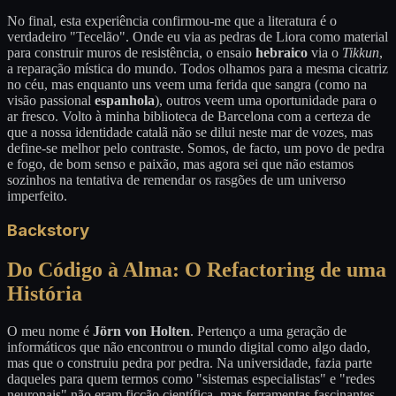
No final, esta experiência confirmou-me que a literatura é o
verdadeiro "Tecelão". Onde eu via as pedras de Liora como material
para construir muros de resistência, o ensaio
hebraico
via o
Tikkun
,
a reparação mística do mundo. Todos olhamos para a mesma cicatriz
no céu, mas enquanto uns veem uma ferida que sangra (como na
visão passional
espanhola
), outros veem uma oportunidade para o
ar fresco. Volto à minha biblioteca de Barcelona com a certeza de
que a nossa identidade catalã não se dilui neste mar de vozes, mas
define-se melhor pelo contraste. Somos, de facto, um povo de pedra
e fogo, de bom senso e paixão, mas agora sei que não estamos
sozinhos na tentativa de remendar os rasgões de um universo
imperfeito.
Backstory
Do Código à Alma: O Refactoring de uma
História
O meu nome é
Jörn von Holten
. Pertenço a uma geração de
informáticos que não encontrou o mundo digital como algo dado,
mas que o construiu pedra por pedra. Na universidade, fazia parte
daqueles para quem termos como "sistemas especialistas" e "redes
neuronais" não eram ficção científica, mas ferramentas fascinantes,