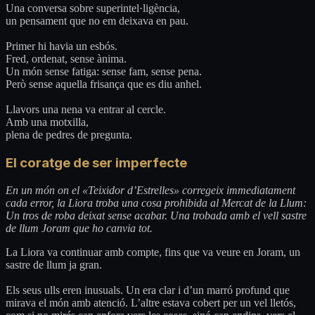
Una conversa sobre superintel·ligència,
un pensament que no em deixava en pau.
Primer hi havia un esbós.
Fred, ordenat, sense ànima.
Un món sense fatiga: sense fam, sense pena.
Però sense aquella frisança que es diu anhel.
Llavors una nena va entrar al cercle.
Amb una motxilla,
plena de pedres de pregunta.
El coratge de ser imperfecte
En un món on el «Teixidor d’Estrelles» corregeix immediatament
cada error, la Liora troba una cosa prohibida al Mercat de la Llum:
Un tros de roba deixat sense acabar. Una trobada amb el vell sastre
de llum Joram que ho canvia tot.
La Liora va continuar amb compte, fins que va veure en Joram, un
sastre de llum ja gran.
Els seus ulls eren inusuals. Un era clar i d’un marró profund que
mirava el món amb atenció. L’altre estava cobert per un vel lletós,