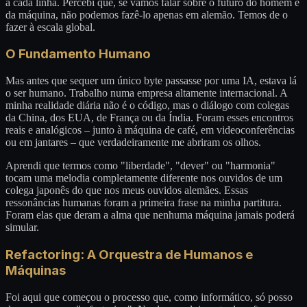
a cada linha. Percebi que, se vamos falar sobre o futuro do homem e
da máquina, não podemos fazê-lo apenas em alemão. Temos de o
fazer à escala global.
O Fundamento Humano
Mas antes que sequer um único byte passasse por uma IA, estava lá
o ser humano. Trabalho numa empresa altamente internacional. A
minha realidade diária não é o código, mas o diálogo com colegas
da China, dos EUA, de França ou da Índia. Foram esses encontros
reais e analógicos – junto à máquina de café, em videoconferências
ou em jantares – que verdadeiramente me abriram os olhos.
Aprendi que termos como "liberdade", "dever" ou "harmonia"
tocam uma melodia completamente diferente nos ouvidos de um
colega japonês do que nos meus ouvidos alemães. Essas
ressonâncias humanas foram a primeira frase na minha partitura.
Foram elas que deram a alma que nenhuma máquina jamais poderá
simular.
Refactoring: A Orquestra de Humanos e
Máquinas
Foi aqui que começou o processo que, como informático, só posso