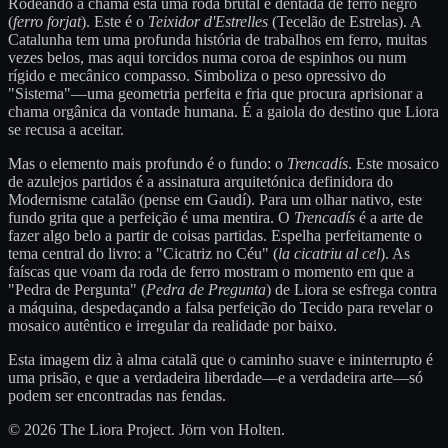
Rodeando a chama está uma roda brutal e dentada de ferro negro
(
ferro forjat
). Este é o
Teixidor d'Estrelles
(Tecelão de Estrelas). A
Catalunha tem uma profunda história de trabalhos em ferro, muitas
vezes belos, mas aqui torcidos numa coroa de espinhos ou num
rígido e mecânico compasso. Simboliza o peso opressivo do
"Sistema"—uma geometria perfeita e fria que procura aprisionar a
chama orgânica da vontade humana. É a gaiola do destino que Liora
se recusa a aceitar.
Mas o elemento mais profundo é o fundo: o
Trencadís
. Este mosaico
de azulejos partidos é a assinatura arquitetónica definidora do
Modernisme catalão (pense em Gaudí). Para um olhar nativo, este
fundo grita que a perfeição é uma mentira. O
Trencadís
é a arte de
fazer algo belo a partir de coisas partidas. Espelha perfeitamente o
tema central do livro: a "Cicatriz no Céu" (
la cicatriu al cel
). As
faíscas que voam da roda de ferro mostram o momento em que a
"Pedra de Pergunta" (
Pedra de Pregunta
) de Liora se esfrega contra
a máquina, despedaçando a falsa perfeição do Tecido para revelar o
mosaico autêntico e irregular da realidade por baixo.
Esta imagem diz à alma catalã que o caminho suave e ininterrupto é
uma prisão, e que a verdadeira liberdade—e a verdadeira arte—só
podem ser encontradas nas fendas.
© 2026 The Liora Project. Jörn von Holten.