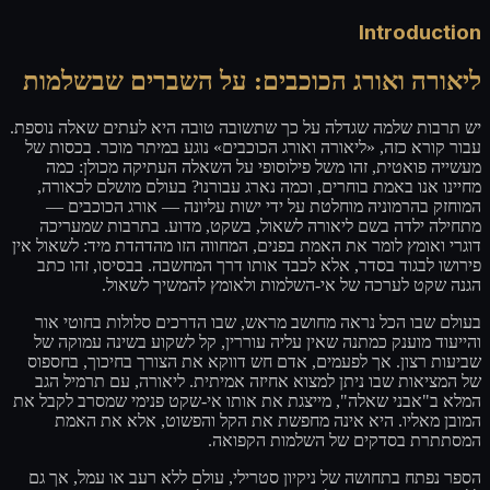
Introduction
ליאורה ואורג הכוכבים: על השברים שבשלמות
יש תרבות שלמה שגדלה על כך שתשובה טובה היא לעתים שאלה נוספת.
עבור קורא כזה, «ליאורה ואורג הכוכבים» נוגע במיתר מוכר. בכסות של
מעשייה פואטית, זהו משל פילוסופי על השאלה העתיקה מכולן: כמה
מחיינו אנו באמת בוחרים, וכמה נארג עבורנו? בעולם מושלם לכאורה,
המוחזק בהרמוניה מוחלטת על ידי ישות עליונה — אורג הכוכבים —
מתחילה ילדה בשם ליאורה לשאול, בשקט, מדוע. בתרבות שמעריכה
דוגרי ואומץ לומר את האמת בפנים, המחווה הזו מהדהדת מיד: לשאול אין
פירושו לבגוד בסדר, אלא לכבד אותו דרך המחשבה. בבסיסו, זהו כתב
הגנה שקט לערכה של אי-השלמות ולאומץ להמשיך לשאול.
בעולם שבו הכל נראה מחושב מראש, שבו הדרכים סלולות בחוטי אור
והייעוד מוענק כמתנה שאין עליה עוררין, קל לשקוע בשינה עמוקה של
שביעות רצון. אך לפעמים, אדם חש דווקא את הצורך בחיכוך, בחספוס
של המציאות שבו ניתן למצוא אחיזה אמיתית. ליאורה, עם תרמיל הגב
המלא ב"אבני שאלה", מייצגת את אותו אי-שקט פנימי שמסרב לקבל את
המובן מאליו. היא אינה מחפשת את הקל והפשוט, אלא את האמת
המסתתרת בסדקים של השלמות הקפואה.
הספר נפתח בתחושה של ניקיון סטרילי, עולם ללא רעב או עמל, אך גם