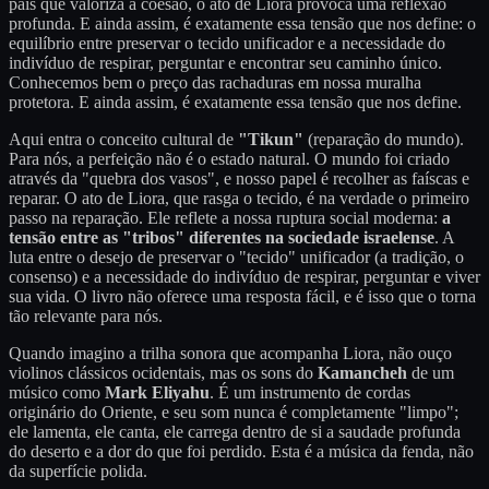
país que valoriza a coesão, o ato de Liora provoca uma reflexão
profunda. E ainda assim, é exatamente essa tensão que nos define: o
equilíbrio entre preservar o tecido unificador e a necessidade do
indivíduo de respirar, perguntar e encontrar seu caminho único.
Conhecemos bem o preço das rachaduras em nossa muralha
protetora. E ainda assim, é exatamente essa tensão que nos define.
Aqui entra o conceito cultural de
"Tikun"
(reparação do mundo).
Para nós, a perfeição não é o estado natural. O mundo foi criado
através da "quebra dos vasos", e nosso papel é recolher as faíscas e
reparar. O ato de Liora, que rasga o tecido, é na verdade o primeiro
passo na reparação. Ele reflete a nossa ruptura social moderna:
a
tensão entre as "tribos" diferentes na sociedade israelense
. A
luta entre o desejo de preservar o "tecido" unificador (a tradição, o
consenso) e a necessidade do indivíduo de respirar, perguntar e viver
sua vida. O livro não oferece uma resposta fácil, e é isso que o torna
tão relevante para nós.
Quando imagino a trilha sonora que acompanha Liora, não ouço
violinos clássicos ocidentais, mas os sons do
Kamancheh
de um
músico como
Mark Eliyahu
. É um instrumento de cordas
originário do Oriente, e seu som nunca é completamente "limpo";
ele lamenta, ele canta, ele carrega dentro de si a saudade profunda
do deserto e a dor do que foi perdido. Esta é a música da fenda, não
da superfície polida.