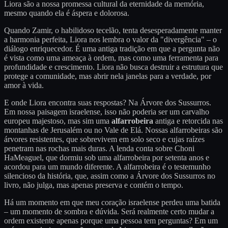
Liora são a nossa promessa cultural da eternidade da memória,
mesmo quando ela é áspera e dolorosa.
Quando Zamir, o habilidoso tecelão, tenta desesperadamente manter
a harmonia perfeita, Liora nos lembra o valor da "divergência" – o
diálogo enriquecedor. É uma antiga tradição em que a pergunta não
é vista como uma ameaça à ordem, mas como uma ferramenta para
profundidade e crescimento. Liora não busca destruir a estrutura que
protege a comunidade, mas abrir nela janelas para a verdade, por
amor à vida.
E onde Liora encontra suas respostas? Na Árvore dos Sussurros.
Em nossa paisagem israelense, isso não poderia ser um carvalho
europeu majestoso, mas sim uma
alfarrobeira
antiga e retorcida nas
montanhas de Jerusalém ou no Vale de Elá. Nossas alfarrobeiras são
árvores resistentes, que sobrevivem em solo seco e cujas raízes
penetram nas rochas mais duras. A lenda conta sobre Choni
HaMeaguel, que dormiu sob uma alfarrobeira por setenta anos e
acordou para um mundo diferente. A alfarrobeira é o testemunho
silencioso da história, que, assim como a Árvore dos Sussurros no
livro, não julga, mas apenas preserva e contém o tempo.
Há um momento em que meu coração israelense perdeu uma batida
– um momento de sombra e dúvida. Será realmente certo mudar a
ordem existente apenas porque uma pessoa tem perguntas? Em um