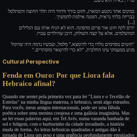
סדיר, כאילו הוא נושם.
במקום אחד נקטע המארג, וחוט בודד וחיוור היה תלוי החוצה והסתלסל
בבריזה בלתי נראית, הזמנה אילמת להמשיך.
[...]
יורם לקח חוט אור פרום מהפינה. הוא לא הניח אותו עם הגלילים
המושלמים, אלא על קצה השולחן, היכן שהילדים עברו.
"חוטים מסוימים נולדו כדי להימצא," מלמל, ועכשיו נדמה היה שהקול
מגיע ממעמקי עינו החלבית, "לא כדי להישאר מוסתרים."
Cultural Perspective
Fenda em Ouro: Por que Liora fala
Hebraico afinal?
Quando me sentei pela primeira vez para ler "Liora e o Tecelão de
Estrelas" na minha língua materna, o hebraico, senti algo estranho.
Para vocês, meus amigos internacionais, pode ser uma fábula
poética sobre uma menina corajosa e uma galáxia imaginária. Mas
ao ler essas palavras aqui, em Tel Aviv, numa varanda banhada de
sol e fuligem, com o burburinho da cidade invadindo, a história
muda de forma. As letras hebraicas quadradas e antigas dão à
jornada de Liora um peso e uma urgência profundamente enraizados