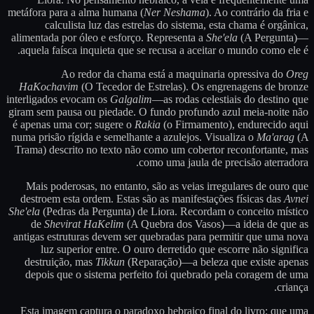
metáfora para a alma humana (
Ner Neshama
). Ao contrário da fria e
calculista luz das estrelas do sistema, esta chama é orgânica,
alimentada por óleo e esforço. Representa a
She'ela
(A Pergunta)—
aquela faísca inquieta que se recusa a aceitar o mundo como ele é.
Ao redor da chama está a maquinaria opressiva do
Oreg
HaKochavim
(O Tecedor de Estrelas). Os engrenagens de bronze
interligados evocam os
Galgalim
—as rodas celestiais do destino que
giram sem pausa ou piedade. O fundo profundo azul meia-noite não
é apenas uma cor; sugere o
Rakia
(o Firmamento), endurecido aqui
numa prisão rígida e semelhante a azulejos. Visualiza o
Ma'arag
(A
Trama) descrito no texto não como um cobertor reconfortante, mas
como uma jaula de precisão aterradora.
Mais poderosas, no entanto, são as veias irregulares de ouro que
destroem esta ordem. Estas são as manifestações físicas das
Avnei
She'ela
(Pedras da Pergunta) de Liora. Recordam o conceito místico
de
Shevirat HaKelim
(A Quebra dos Vasos)—a ideia de que as
antigas estruturas devem ser quebradas para permitir que uma nova
luz superior entre. O ouro derretido que escorre não significa
destruição, mas
Tikkun
(Reparação)—a beleza que existe apenas
depois que o sistema perfeito foi quebrado pela coragem de uma
criança.
Esta imagem captura o paradoxo hebraico final do livro: que uma