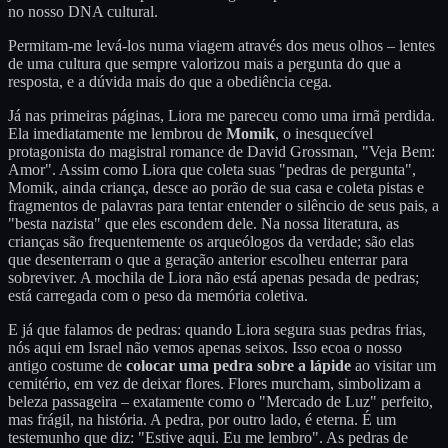
no nosso DNA cultural.
Permitam-me levá-los numa viagem através dos meus olhos – lentes
de uma cultura que sempre valorizou mais a pergunta do que a
resposta, e a dúvida mais do que a obediência cega.
Já nas primeiras páginas, Liora me pareceu como uma irmã perdida.
Ela imediatamente me lembrou de
Momik
, o inesquecível
protagonista do magistral romance de David Grossman, "Veja Bem:
Amor". Assim como Liora que coleta suas "pedras de pergunta",
Momik, ainda criança, desce ao porão de sua casa e coleta pistas e
fragmentos de palavras para tentar entender o silêncio de seus pais, a
"besta nazista" que eles escondem dele. Na nossa literatura, as
crianças são frequentemente os arqueólogos da verdade; são elas
que desenterram o que a geração anterior escolheu enterrar para
sobreviver. A mochila de Liora não está apenas pesada de pedras;
está carregada com o peso da memória coletiva.
E já que falamos de pedras: quando Liora segura suas pedras frias,
nós aqui em Israel não vemos apenas seixos. Isso ecoa o nosso
antigo costume de
colocar uma pedra sobre a lápide
ao visitar um
cemitério, em vez de deixar flores. Flores murcham, simbolizam a
beleza passageira – exatamente como o "Mercado de Luz" perfeito,
mas frágil, na história. A pedra, por outro lado, é eterna. É um
testemunho que diz: "Estive aqui. Eu me lembro". As pedras de