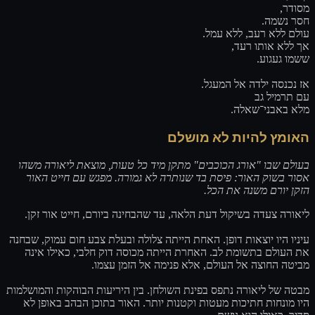
מסודר,
חסר נשמה.
עולם ללא רעב, ללא עמל.
אך ללא אותו רעד,
ששמו געגוע.
אז נכנסה ילדה אל המעגל.
עם תרמיל גב
מלא באבני־שאלה.
האומץ להיות לא מושלם
בעולם שבו "אורג הכוכבים" מתקן מיד כל טעות, מוצאת ליאורה משהו
אסור בשוק האור: פיסת בד שנותרה לא גמורה. מפגש עם חייט האור
הזקן יורם משנה את הכל.
ליאורה צעדה בשיקול דעת הלאה, עד שהבחינה ביורם, חייט אור זקן.
עיניו היו יוצאות דופן. האחת הייתה צלולה ובעלת צבע חום עמוק, שבחנה
את העולם בתשומת לב. האחרת הייתה מכוסה דוק חלבי, כאילו אינה
מביטה החוצה אל העולם, אלא פנימה אל הזמן עצמו.
מבטה של ליאורה נתפס בפינת השולחן. בין היריעות הבוהקות והמושלמות
היו מונחות חתיכות מעטות וקטנות יותר. האור בתוכן הבהב באופן לא