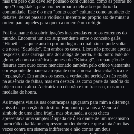
mas um peso que deve ser pousado com cuidado, como as pedras no
jogo "Congklak", para não perturbar o delicado equilíbrio da
comunidade. Este é o meu "ponto cego" cultural: como arquiteto de
debates, deixei passar a violência inerente ao próprio ato de minar a
ordem para aqueles para quem a ordem é um refúgio.
Foi fascinante descobrir ligações inesperadas entre os extremos do
mundo. Encontrei um eco surpreendente entre o conceito galês
"Hiraeth" – aquele anseio por um lugar ao qual não se pode voltar –
e a nossa "Saudade". Em ambos os casos, Liora não procura apenas
respostas, mas carrega uma dor antiga de perda. E do outro lado do
globo, vi como a estética japonesa do "Kintsugi", a reparação de
fissuras com ouro como mencionado também pelo crítico vietnamita,
corresponde de maneira arrepiante com a nossa ideia cabalística de
"reparação". Em ambos os casos, a verdadeira perfeição não reside
na ausência de falhas, mas em destacá-las como parte da história do
objeto ou da alma. A cicatriz no céu não é um fracasso, mas uma
medalha de honra.
As imagens visuais nas contracapas aguçaram para mim a diferença
abissal na perceção do destino. Enquanto para nós a Menorá é
símbolo de uma alma frágil, mas obstinada, a capa checa
apresentava uma simples lâmpada de óleo diante de um mecanismo
burocrático kafkiano e opressor, um lembrete de que a luta é muitas
vezes contra um sistema indiferente e não contra um deus