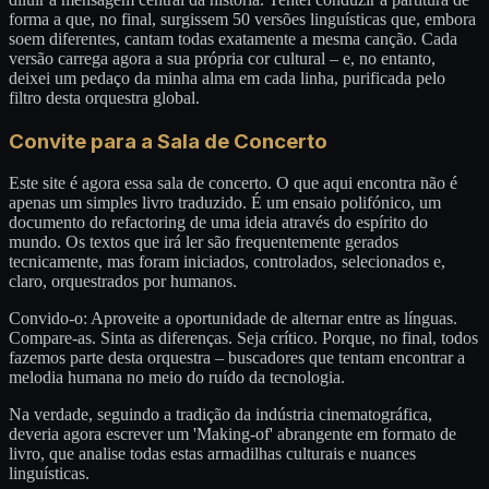
forma a que, no final, surgissem 50 versões linguísticas que, embora
soem diferentes, cantam todas exatamente a mesma canção. Cada
versão carrega agora a sua própria cor cultural – e, no entanto,
deixei um pedaço da minha alma em cada linha, purificada pelo
filtro desta orquestra global.
Convite para a Sala de Concerto
Este site é agora essa sala de concerto. O que aqui encontra não é
apenas um simples livro traduzido. É um ensaio polifónico, um
documento do refactoring de uma ideia através do espírito do
mundo. Os textos que irá ler são frequentemente gerados
tecnicamente, mas foram iniciados, controlados, selecionados e,
claro, orquestrados por humanos.
Convido-o: Aproveite a oportunidade de alternar entre as línguas.
Compare-as. Sinta as diferenças. Seja crítico. Porque, no final, todos
fazemos parte desta orquestra – buscadores que tentam encontrar a
melodia humana no meio do ruído da tecnologia.
Na verdade, seguindo a tradição da indústria cinematográfica,
deveria agora escrever um 'Making-of' abrangente em formato de
livro, que analise todas estas armadilhas culturais e nuances
linguísticas.