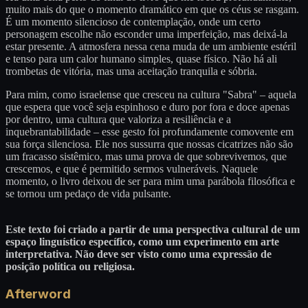
muito mais do que o momento dramático em que os céus se rasgam.
É um momento silencioso de contemplação, onde um certo
personagem escolhe não esconder uma imperfeição, mas deixá-la
estar presente. A atmosfera nessa cena muda de um ambiente estéril
e tenso para um calor humano simples, quase físico. Não há ali
trombetas de vitória, mas uma aceitação tranquila e sóbria.
Para mim, como israelense que cresceu na cultura "Sabra" – aquela
que espera que você seja espinhoso e duro por fora e doce apenas
por dentro, uma cultura que valoriza a resiliência e a
inquebrantabilidade – esse gesto foi profundamente comovente em
sua força silenciosa. Ele nos sussurra que nossas cicatrizes não são
um fracasso sistêmico, mas uma prova de que sobrevivemos, que
crescemos, e que é permitido sermos vulneráveis. Naquele
momento, o livro deixou de ser para mim uma parábola filosófica e
se tornou um pedaço de vida pulsante.
Este texto foi criado a partir de uma perspectiva cultural de um
espaço linguístico específico, como um experimento em arte
interpretativa. Não deve ser visto como uma expressão de
posição política ou religiosa.
Afterword