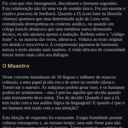
Fiz com que eles interagissem, discutissem e fizessem sugestões.
Esta colaboração não foi uma via de sentido único. Foi um enorme e
criativo processo de feedback. Quando a IA (com base na filosofia
chinesa) apontava que uma determinada ação de Liora seria
considerada desrespeitosa no contexto asiático, ou quando um
colega francês destacava que uma metáfora soava demasiado
técnica, eu não ajustava apenas a tradução. Refletia sobre o "código-
fonte" e, na maioria das vezes, alterava-o. Voltava ao texto original
em alemão e reescrevia-o. A compreensão japonesa de harmonia
tornou o texto alemão mais maduro. A visão africana de comunidade
trouxe muito mais calor aos diálogos.
O Maestro
Neste concerto tumultuoso de 50 línguas e milhares de nuances
culturais, o meu papel já não era o de autor no sentido clássico.
Tornei-me o maestro. As máquinas podem gerar sons, e os humanos
podem ter sentimentos – mas é preciso alguém que decida quando
cada instrumento deve entrar. Tive de decidir: Quando é que a IA
tem razão com a sua análise lógica da linguagem? E quando é que o
ser humano tem razão com a sua intuição?
Esta direção de orquestra foi extenuante. Exigiu humildade perante
culturas estrangeiras e, ao mesmo tempo, uma mão firme para não
diluir a mensagem central da história. Tentei conduzir a partitura de