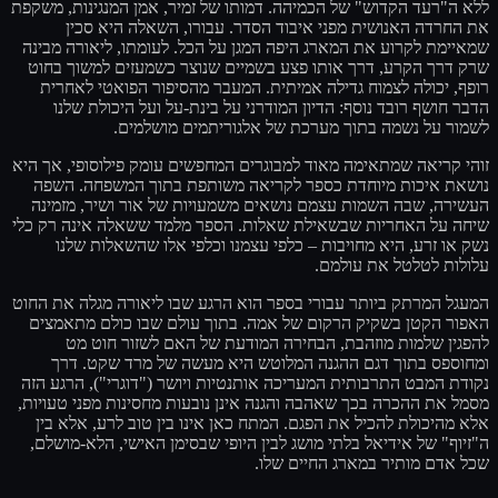
ללא ה"רעד הקדוש" של הכמיהה. דמותו של זמיר, אמן המנגינות, משקפת
את החרדה האנושית מפני איבוד הסדר. עבורו, השאלה היא סכין
שמאיימת לקרוע את המארג היפה המגן על הכל. לעומתו, ליאורה מבינה
שרק דרך הקרע, דרך אותו פצע בשמיים שנוצר כשמעזים למשוך בחוט
רופף, יכולה לצמוח גדילה אמיתית. המעבר מהסיפור הפואטי לאחרית
הדבר חושף רובד נוסף: הדיון המודרני על בינת-על ועל היכולת שלנו
לשמור על נשמה בתוך מערכת של אלגוריתמים מושלמים.
זוהי קריאה שמתאימה מאוד למבוגרים המחפשים עומק פילוסופי, אך היא
נושאת איכות מיוחדת כספר לקריאה משותפת בתוך המשפחה. השפה
העשירה, שבה השמות עצמם נושאים משמעויות של אור ושיר, מזמינה
שיחה על האחריות שבשאילת שאלות. הספר מלמד ששאלה אינה רק כלי
נשק או זרע, היא מחויבות – כלפי עצמנו וכלפי אלו שהשאלות שלנו
עלולות לטלטל את עולמם.
המעגל המרתק ביותר עבורי בספר הוא הרגע שבו ליאורה מגלה את החוט
האפור הקטן בשקיק הרקום של אמה. בתוך עולם שבו כולם מתאמצים
להפגין שלמות מוזהבת, הבחירה המודעת של האם לשזור חוט מט
ומחוספס בתוך דגם ההגנה המלוטש היא מעשה של מרד שקט. דרך
נקודת המבט התרבותית המעריכה אותנטיות ויושר ("דוגרי"), הרגע הזה
מסמל את ההכרה בכך שאהבה והגנה אינן נובעות מחסינות מפני טעויות,
אלא מהיכולת להכיל את הפגם. המתח כאן אינו בין טוב לרע, אלא בין
ה"זיוף" של אידיאל בלתי מושג לבין היופי שבסימן האישי, הלא-מושלם,
שכל אדם מותיר במארג החיים שלו.