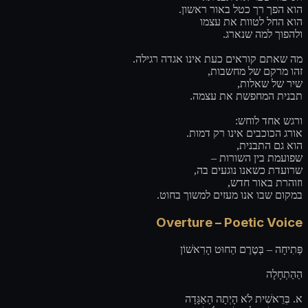
הוא הפך רך כטל באור ראשון.
הוא החל לטוות את עצמו
ולהפוך למה שנארג.
מה שאתם קוראים כעת אינו אגדה רגילה.
זהו מרקם של מחשבות,
שיר של שאלות,
תבנית המחפשת את עצמה.
ורגש אחד לוחש:
אורג הכוכבים אינו רק דמות.
הוא גם התבנית,
שפועמת בין השורות –
שרועדת כשאנו נוגעים בה,
וזוהרת באור חדש,
במקום שבו אנו מעזים למשוך בחוט.
Overture – Poetic Voice
פְּתִיחָה – בְּטֶרֶם הַחוּט הָרִאשׁוֹן
הַהַתְחָלָה
א. בְּרֵאשִׁית לֹא הָיְתָה הָאַגָּדָה