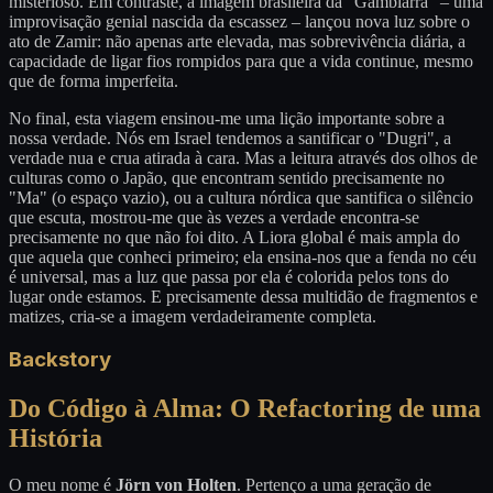
misterioso. Em contraste, a imagem brasileira da "Gambiarra" – uma
improvisação genial nascida da escassez – lançou nova luz sobre o
ato de Zamir: não apenas arte elevada, mas sobrevivência diária, a
capacidade de ligar fios rompidos para que a vida continue, mesmo
que de forma imperfeita.
No final, esta viagem ensinou-me uma lição importante sobre a
nossa verdade. Nós em Israel tendemos a santificar o "Dugri", a
verdade nua e crua atirada à cara. Mas a leitura através dos olhos de
culturas como o Japão, que encontram sentido precisamente no
"Ma" (o espaço vazio), ou a cultura nórdica que santifica o silêncio
que escuta, mostrou-me que às vezes a verdade encontra-se
precisamente no que não foi dito. A Liora global é mais ampla do
que aquela que conheci primeiro; ela ensina-nos que a fenda no céu
é universal, mas a luz que passa por ela é colorida pelos tons do
lugar onde estamos. E precisamente dessa multidão de fragmentos e
matizes, cria-se a imagem verdadeiramente completa.
Backstory
Do Código à Alma: O Refactoring de uma
História
O meu nome é
Jörn von Holten
. Pertenço a uma geração de