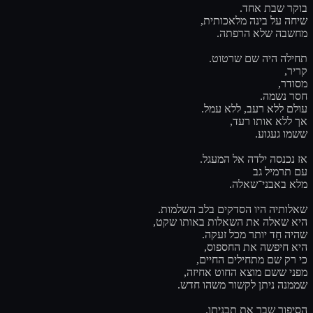
בוקר שבת אחד.
שיחה על בינה מלאכותית,
מחשבה שלא הרפתה.
תחילה היה שם שרטוט.
קריר,
מסודר,
חסר נשמה.
עולם ללא רעב, ללא עמל.
אך ללא אותו רעד,
ששמו געגוע.
אז נכנסה ילדה אל המעגל.
עם תרמיל גב
מלא באבני־שאלה.
שאלותיה היו הסדקים בלב השלמות.
היא שאלה את השאלות באותו שקט,
שהיה חַד יותר מכל זעקה.
היא חיפשה את החספוס,
כי רק שם מתחילים החיים,
מפני ששם מוצא החוט אחיזה,
שממנה ניתן לקשור משהו חדש.
הסיפור שבר את תבניתו.