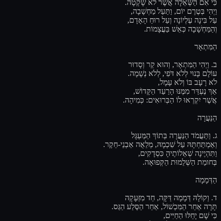
כִּי אִם הַשְּׁאֵלָה אֲשֶׁר לֹא שָׁקְטָה.
וַיְהִי בְּטֶרֶם יוֹם, וַתַּעַל מַחְשָׁבָה,
עַל בִּינָה עֶלְיוֹנָה וְעַל רוּחַ הָאָדָם,
וְהַמַּחְשָׁבָה כְּאֵשׁ בַּעֲצָמוֹת.
הַמִּתְאָר
ב. וַיְהִי הַמִּתְאָר, וְהוּא קַר וְסָדוּר
עוֹלָם בָּנוּי לְלֹא דֹּפִי, לְלֹא נְשָׁמָה.
לֹא רָעָב בּוֹ וְלֹא עָמָל,
אַךְ נֶעְדַּר מִמֶּנּוּ הָרַעַד הַקָּדוֹשׁ,
אֲשֶׁר יִקְרְאוּ לוֹ הַבְּרוּאִים: כְּמִיהָה.
הַנַּעֲרָה
ג. וַתַּעֲמֹד הַנַּעֲרָה בְּתוֹךְ הַמַּעְגָּל
וְאַמְתַּחְתָּהּ עַל שִׁכְמָהּ, מְלֵאֻה אַבְנֵי-חֵקֶר.
וַתִּהְיֶינָה שְׁאֵלוֹתֶיהָ כִּסְדָקִים,
בְּחומַת הַשְּׁלֵמוּת הַקְּפוּאָה.
הַדְּמָמָה
ד. וְקוֹלָהּ דְּמָמָה דַּקָּה, חַד מִזְּעָקָה
תָּרָה אַחַר הַמִּכְשׁוֹל, אַחַר הַסֶּלַע הַגַּס.
כִּי שָׁם יָחֵלּוּ הַחַיִּים,