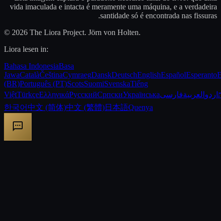
vida imaculada e intacta é meramente uma máquina, e a verdadeira
santidade só é encontrada nas fissuras.
© 2026 The Liora Project. Jörn von Holten.
Liora lesen in:
Bahasa Indonesia
Basa
Jawa
Català
Čeština
Cymraeg
Dansk
Deutsch
English
Español
Esperanto
E
(BR)
Português (PT)
Scots
Suomi
Svenska
Tiếng
Việt
Türkçe
Ελληνικά
Русский
Српски
Українська
فارسی
العربية
اردو
한국어
中文 (简体)
中文 (繁體)
日本語
Quenya