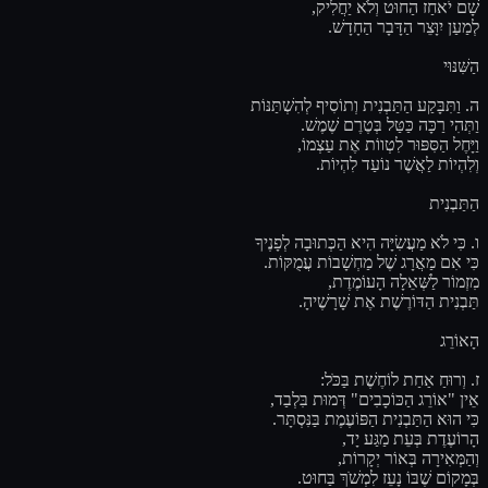
שָׁם יֹאחַז הַחוּט וְלֹא יַחֲלִיק,
לְמַעַן יִוָּצֵר הַדָּבָר הַחָדָשׁ.
הַשִּׁנּוּי
ה. וַתִּבָּקַע הַתַּבְנִית וְתוֹסִיף לְהִשְׁתַּנּוֹת
וַתְּהִי רַכָּה כַּטַּל בְּטֶרֶם שֶׁמֶשׁ.
וַיָּחֶל הַסִּפּוּר לִטְווֹת אֶת עַצְמוֹ,
וְלִהְיוֹת לַאֲשֶׁר נוֹעַד לִהְיוֹת.
הַתַּבְנִית
ו. כִּי לֹא מַעֲשִׂיָּה הִיא הַכְּתוּבָה לְפָנֶיךָ
כִּי אִם מַאֲרָג שֶׁל מַחְשָׁבוֹת עֲמֻקּוֹת.
מִזְמוֹר לַשְּׁאֵלָה הָעוֹמֶדֶת,
תַּבְנִית הַדּוֹרֶשֶׁת אֶת שָׁרָשֶׁיהָ.
הָאוֹרֵג
ז. וְרוּחַ אַחַת לוֹחֶשֶׁת בַּכֹּל:
אֵין "אוֹרֵג הַכּוֹכָבִים" דְּמוּת בִּלְבַד,
כִּי הוּא הַתַּבְנִית הַפּוֹעֶמֶת בַּנִּסְתָּר.
הָרוֹעֶדֶת בְּעֵת מַגַּע יָד,
וְהַמְּאִירָה בְּאוֹר יְקָרוֹת,
בְּמָקוֹם שֶׁבּוֹ נָעֵז לִמְשֹׁךְ בַּחוּט.