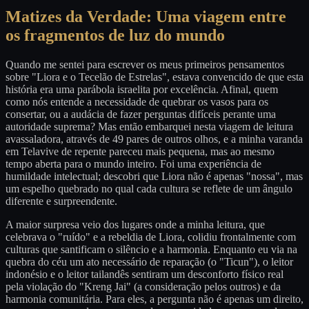
Matizes da Verdade: Uma viagem entre
os fragmentos de luz do mundo
Quando me sentei para escrever os meus primeiros pensamentos
sobre "Liora e o Tecelão de Estrelas", estava convencido de que esta
história era uma parábola israelita por excelência. Afinal, quem
como nós entende a necessidade de quebrar os vasos para os
consertar, ou a audácia de fazer perguntas difíceis perante uma
autoridade suprema? Mas então embarquei nesta viagem de leitura
avassaladora, através de 49 pares de outros olhos, e a minha varanda
em Telavive de repente pareceu mais pequena, mas ao mesmo
tempo aberta para o mundo inteiro. Foi uma experiência de
humildade intelectual; descobri que Liora não é apenas "nossa", mas
um espelho quebrado no qual cada cultura se reflete de um ângulo
diferente e surpreendente.
A maior surpresa veio dos lugares onde a minha leitura, que
celebrava o "ruído" e a rebeldia de Liora, colidiu frontalmente com
culturas que santificam o silêncio e a harmonia. Enquanto eu via na
quebra do céu um ato necessário de reparação (o "Ticun"), o leitor
indonésio e o leitor tailandês sentiram um desconforto físico real
pela violação do "Kreng Jai" (a consideração pelos outros) e da
harmonia comunitária. Para eles, a pergunta não é apenas um direito,