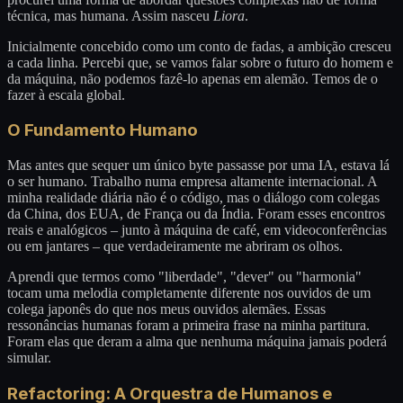
técnica, mas humana. Assim nasceu
Liora
.
Inicialmente concebido como um conto de fadas, a ambição cresceu
a cada linha. Percebi que, se vamos falar sobre o futuro do homem e
da máquina, não podemos fazê-lo apenas em alemão. Temos de o
fazer à escala global.
O Fundamento Humano
Mas antes que sequer um único byte passasse por uma IA, estava lá
o ser humano. Trabalho numa empresa altamente internacional. A
minha realidade diária não é o código, mas o diálogo com colegas
da China, dos EUA, de França ou da Índia. Foram esses encontros
reais e analógicos – junto à máquina de café, em videoconferências
ou em jantares – que verdadeiramente me abriram os olhos.
Aprendi que termos como "liberdade", "dever" ou "harmonia"
tocam uma melodia completamente diferente nos ouvidos de um
colega japonês do que nos meus ouvidos alemães. Essas
ressonâncias humanas foram a primeira frase na minha partitura.
Foram elas que deram a alma que nenhuma máquina jamais poderá
simular.
Refactoring: A Orquestra de Humanos e