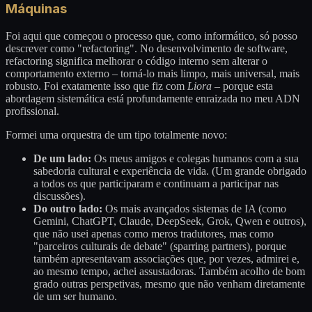
Máquinas
Foi aqui que começou o processo que, como informático, só posso
descrever como "refactoring". No desenvolvimento de software,
refactoring significa melhorar o código interno sem alterar o
comportamento externo – torná-lo mais limpo, mais universal, mais
robusto. Foi exatamente isso que fiz com
Liora
– porque esta
abordagem sistemática está profundamente enraizada no meu ADN
profissional.
Formei uma orquestra de um tipo totalmente novo:
De um lado:
Os meus amigos e colegas humanos com a sua
sabedoria cultural e experiência de vida. (Um grande obrigado
a todos os que participaram e continuam a participar nas
discussões).
Do outro lado:
Os mais avançados sistemas de IA (como
Gemini, ChatGPT, Claude, DeepSeek, Grok, Qwen e outros),
que não usei apenas como meros tradutores, mas como
"parceiros culturais de debate" (sparring partners), porque
também apresentavam associações que, por vezes, admirei e,
ao mesmo tempo, achei assustadoras. Também acolho de bom
grado outras perspetivas, mesmo que não venham diretamente
de um ser humano.