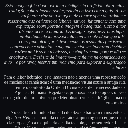
Esta imagem foi criada por uma inteligência artificial, utilizando a
tradução culturalmente reinterpretada do livro como guia. A sua
tarefa era criar uma imagem de contracapa culturalmente
ressonante que cativasse os leitores nativos, juntamente com uma
explicação sobre porque a imagem é adequada. Como autor
alemão, achei a maioria dos designs apelativos, mas fiquei
profundamente impressionado com a criatividade que a IA
conseguiu alcançar. Obviamente, os resultados precisavam
convencer-me primeiro, e algumas tentativas falharam devido a
razões políticas ou religiosas, ou simplesmente porque não se
encaixavam. Desfrute da imagem—que figura na contracapa do
livro—e por favor, reserve um momento para explorar a explicação
abaixo.
Para o leitor hebraico, esta imagem não é apenas uma representação
de mecânicas fantásticas; é uma meditação visual sobre a antiga luta
entre o conforto da Ordem Divina e a ardente necessidade da
Agência Humana. Rejeita o caprichoso pelo teológico: o peso
esmagador de um universo predeterminado versus a frágil chama do
livre-arbítrio.
No centro, a humilde lâmpada de óleo de barro (reminiscente da
antiga
Ner Heres
encontrada em estratos arqueológicos) ergue-se em
clara oposição à maquinaria de alta tecnologia ao seu redor. Esta é
Liora. No pensamento hebraico, a vela é frequentemente uma