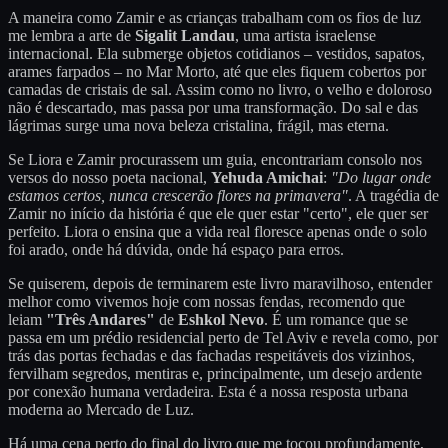
A maneira como Zamir e as crianças trabalham com os fios de luz
me lembra a arte de
Sigalit Landau
, uma artista israelense
internacional. Ela submerge objetos cotidianos – vestidos, sapatos,
arames farpados – no Mar Morto, até que eles fiquem cobertos por
camadas de cristais de sal. Assim como no livro, o velho e doloroso
não é descartado, mas passa por uma transformação. Do sal e das
lágrimas surge uma nova beleza cristalina, frágil, mas eterna.
Se Liora e Zamir procurassem um guia, encontrariam consolo nos
versos do nosso poeta nacional,
Yehuda Amichai
:
"Do lugar onde
estamos certos, nunca crescerão flores na primavera"
. A tragédia de
Zamir no início da história é que ele quer estar "certo", ele quer ser
perfeito. Liora o ensina que a vida real floresce apenas onde o solo
foi arado, onde há dúvida, onde há espaço para erros.
Se quiserem, depois de terminarem este livro maravilhoso, entender
melhor como vivemos hoje com nossas fendas, recomendo que
leiam
"Três Andares"
de
Eshkol Nevo
. É um romance que se
passa em um prédio residencial perto de Tel Aviv e revela como, por
trás das portas fechadas e das fachadas respeitáveis dos vizinhos,
fervilham segredos, mentiras e, principalmente, um desejo ardente
por conexão humana verdadeira. Esta é a nossa resposta urbana
moderna ao Mercado de Luz.
Há uma cena perto do final do livro que me tocou profundamente,