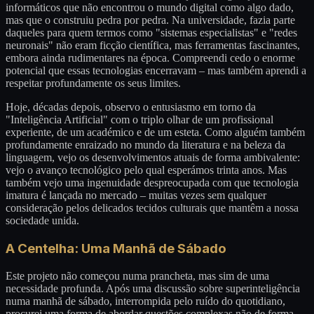
informáticos que não encontrou o mundo digital como algo dado,
mas que o construiu pedra por pedra. Na universidade, fazia parte
daqueles para quem termos como "sistemas especialistas" e "redes
neuronais" não eram ficção científica, mas ferramentas fascinantes,
embora ainda rudimentares na época. Compreendi cedo o enorme
potencial que essas tecnologias encerravam – mas também aprendi a
respeitar profundamente os seus limites.
Hoje, décadas depois, observo o entusiasmo em torno da
"Inteligência Artificial" com o triplo olhar de um profissional
experiente, de um académico e de um esteta. Como alguém também
profundamente enraizado no mundo da literatura e na beleza da
linguagem, vejo os desenvolvimentos atuais de forma ambivalente:
vejo o avanço tecnológico pelo qual esperámos trinta anos. Mas
também vejo uma ingenuidade despreocupada com que tecnologia
imatura é lançada no mercado – muitas vezes sem qualquer
consideração pelos delicados tecidos culturais que mantêm a nossa
sociedade unida.
A Centelha: Uma Manhã de Sábado
Este projeto não começou numa prancheta, mas sim de uma
necessidade profunda. Após uma discussão sobre superinteligência
numa manhã de sábado, interrompida pelo ruído do quotidiano,
procurei uma forma de abordar questões complexas não de forma