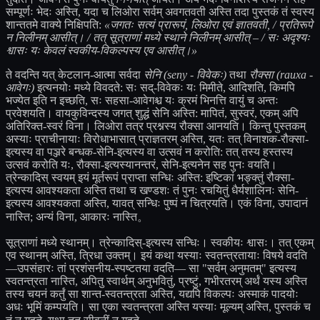
सम्पूर्णः भेदः अस्ति, यदा च लिओरा सर्वम् अवगतवती अस्ति तदा पुस्तकं तं स्वस्य
शान्ततमे वाक्ये निक्षिपति:
«जगतः सत्यं प्रारूपं, लिओरा एवं ज्ञातवती, / प्रतिरूपे
न निलीनम् आसीत्। / तत् सूत्राणां मध्ये स्थाने निलीनम् आसीत् – / सः अदृश्यः
श्वासः यः केवलं स्वकीय-विकल्पस्य एव आसीत्।»
ते वदन्ति यत् केटलान-आत्मा सर्वदा
सेनि (seny - विवेकः)
तथा
रौक्सा (rauxa -
आवेगः)
इत्यनयोः मध्ये विवदते: सः सद्-विवेकः यः मिमीते, आदिशति, किमपि
भज्येत इति न इच्छति, सः सहसा-आवेगश्च यः क्रमं भिनत्ति वायुं च अन्तः
प्रवेशयति। वायकुविन्दस्य जगत् शुद्धं सेनि अस्ति: मापितं, सुस्वरं, एकम् अपि
अतिरिक्त-स्वरं विना। लिओरा तत्र प्रश्नस्य रौक्सा आनयति। किन्तु पुस्तकम्
अस्याः प्राचीनायाः विरोधाभासात् प्राज्ञतरम् अस्ति, यतः तत् विनाशक-रौक्सा-
इत्यस्य वा पञ्जरे बन्धक-सेनि-इत्यस्य वा उत्सवं न करोति: तत् तस्य हस्तस्य
उत्सवं करोति यः, रौक्सा-इत्यस्यानन्तरं, सेनि-इत्यनेन सह पुनः वयति।
त्रेन्कादिस् स्वयम् इयं मूर्तरूपं प्राप्ता सन्धिः अस्ति: इष्टिकां भङ्क्तुं रौक्सा-
इत्यस्य आवश्यकता अस्ति तथा च खण्डशः तं पुनः रचयितुं धैर्यशालिनः सेनि-
इत्यस्य आवश्यकता अस्ति, यावत् सन्धिः पुष्पं न चित्रयति। एकं विना, उपादानं
नास्ति; अन्यं विना, आकारः नास्ति。
सूत्राणां मध्ये स्थानम्। त्रेन्कादिस्-इत्यस्य सन्धिः। स्वकीयः श्वासः। तत् एकम्
एव स्थानम् अस्ति, त्रिधा उक्तम्। इयं कथा यस्याः स्वतन्त्रतायाः विषये वदति
—उपसंहारः तां प्रशंसनीय-स्पष्टतया वदति— सा "सर्वम् अनुमतम्" इत्यस्य
स्वतन्त्रता नास्ति, अपितु स्वार्थम् अनुभवितुं, प्रष्टुं, गभीरतरम् अर्थं यस्य अस्ति
तस्य चयनं कर्तुं सा शान्त-स्वतन्त्रता अस्ति, यद्यपि विकल्पः अस्माकं पादयोः
अधः भूमिं कम्पयति। सा एका स्वतन्त्रता अस्ति यस्याः मूल्यम् अस्ति, पुस्तकं च