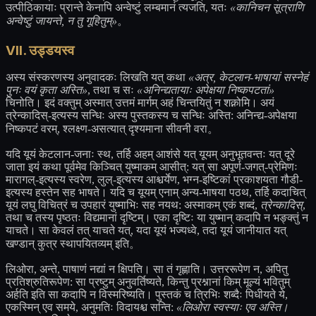
उत्पीठिकायाः प्रान्ते केनापि अन्वेष्टुं लम्बमानं त्यजति, यतः
«कानिचन सूत्राणि
अन्वेष्टुं जायन्ते, न तु गूहितुम्»
。
VII. उड्डयस्व
अस्य संस्करणस्य अनुवादकः लिखति यत् कथा
«अत्र, केटलान-भाषायां सस्नेहं
पुनः वयं कृता अस्ति»
, तथा च सः
«अनिन्द्यतायाः अपेक्षया निष्कपटतां»
चिनोति। इदं वक्तुम् अस्मात् उत्तमं मार्गम् अहं चिन्तयितुं न शक्नोमि। अयं
त्रेन्कादिस्-इत्यस्य सन्धिः अस्य पुस्तकस्य च सन्धिः अस्ति: अनिन्द्य-अपेक्षया
निष्कपटं वरम्, श्लक्ष्ण-असत्यात् दृश्यमाना सीवनी वरा。
यदि यूयं केटलान-जनाः स्थ, तर्हि अहम् आशंसे यत् यूयम् अनुभूतवन्तः यत् दूरे
जाता इयं कथा पूर्वमेव किञ्चित् युष्माकम् आसीत्: यत् सा अपूर्ण-जगत्-प्रेमिणः
मारागल्-इत्यस्य स्वरेण, लुल्-इत्यस्य आश्चर्येण, भग्न-इष्टिकां प्रकाशयता गौडी-
इत्यस्य हस्तेन सह भाषते। यदि च यूयम् एनाम् अन्य-भाषया पठथ, तर्हि कदाचित्
यूयं लघु विचित्रं च उपहारं युष्माभिः सह नयथ: अस्माकम् एकं शब्दं,
त्रेन्कादिस्
,
तथा च तस्य पृष्ठतः विद्यमानां दृष्टिम्। एका दृष्टिः या युष्मान् कदापि न भङ्क्तुं न
याचते। सा केवलं तत् याचते यत्, यदा यूयं भज्यध्वे, तदा यूयं जानीयात यत्
खण्डान् कुत्र स्थापयितव्यम् इति。
लिओरा, अन्ते, पाषाणं नद्यां न क्षिपति। सा तं गृह्णाति। उत्तररूपेण न, अपितु
प्रतिश्रुतिरूपेण: सा प्रष्टुम् अनुवर्तिष्यते, किन्तु प्रश्नानां किम् मूल्यं भवितुम्
अर्हति इति सा कदापि न विस्मरिष्यति। पुस्तकं च त्रिभिः शब्दैः पिधीयते ये,
एकस्मिन् एव समये, अनुमतिः विदायश्च सन्ति:
«लिओरा स्वस्याः एव अस्ति।