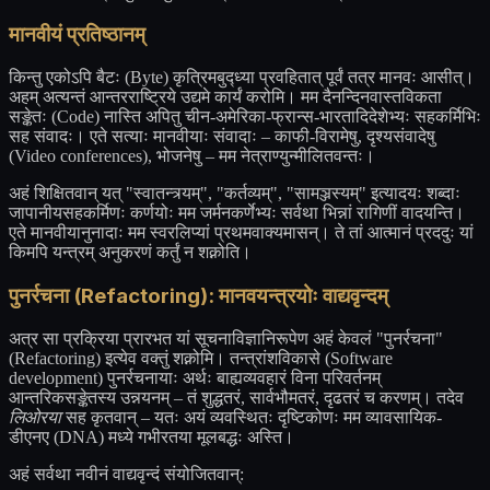
मानवीयं प्रतिष्ठानम्
किन्तु एकोऽपि बैटः (Byte) कृत्रिमबुद्ध्या प्रवहितात् पूर्वं तत्र मानवः आसीत्।
अहम् अत्यन्तं आन्तरराष्ट्रिये उद्यमे कार्यं करोमि। मम दैनन्दिनवास्तविकता
सङ्केतः (Code) नास्ति अपितु चीन-अमेरिका-फ्रान्स-भारतादिदेशेभ्यः सहकर्मिभिः
सह संवादः। एते सत्याः मानवीयाः संवादाः – काफी-विरामेषु, दृश्यसंवादेषु
(Video conferences), भोजनेषु – मम नेत्राण्युन्मीलितवन्तः।
अहं शिक्षितवान् यत् "स्वातन्त्र्यम्", "कर्तव्यम्", "सामञ्जस्यम्" इत्यादयः शब्दाः
जापानीयसहकर्मिणः कर्णयोः मम जर्मनकर्णेभ्यः सर्वथा भिन्नां रागिणीं वादयन्ति।
एते मानवीयानुनादाः मम स्वरलिप्यां प्रथमवाक्यमासन्। ते तां आत्मानं प्रददुः यां
किमपि यन्त्रम् अनुकरणं कर्तुं न शक्नोति।
पुनर्रचना (Refactoring): मानवयन्त्रयोः वाद्यवृन्दम्
अत्र सा प्रक्रिया प्रारभत यां सूचनाविज्ञानिरूपेण अहं केवलं "पुनर्रचना"
(Refactoring) इत्येव वक्तुं शक्नोमि। तन्त्रांशविकासे (Software
development) पुनर्रचनायाः अर्थः बाह्यव्यवहारं विना परिवर्तनम्
आन्तरिकसङ्केतस्य उन्नयनम् – तं शुद्धतरं, सार्वभौमतरं, दृढतरं च करणम्। तदेव
लिओरया
सह कृतवान् – यतः अयं व्यवस्थितः दृष्टिकोणः मम व्यावसायिक-
डीएनए (DNA) मध्ये गभीरतया मूलबद्धः अस्ति।
अहं सर्वथा नवीनं वाद्यवृन्दं संयोजितवान्: