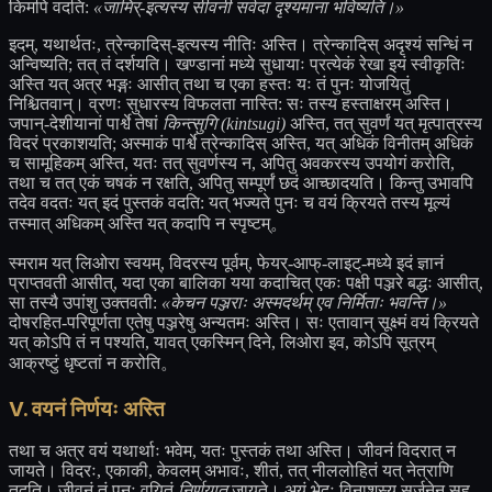
किमपि वदति:
«जामिर्-इत्यस्य सीवनी सर्वदा दृश्यमाना भविष्यति।»
इदम्, यथार्थतः, त्रेन्कादिस्-इत्यस्य नीतिः अस्ति। त्रेन्कादिस् अदृश्यं सन्धिं न
अन्विष्यति; तत् तं दर्शयति। खण्डानां मध्ये सुधायाः प्रत्येकं रेखा इयं स्वीकृतिः
अस्ति यत् अत्र भङ्गः आसीत् तथा च एका हस्तः यः तं पुनः योजयितुं
निश्चितवान्। व्रणः सुधारस्य विफलता नास्ति: सः तस्य हस्ताक्षरम् अस्ति।
जपान्-देशीयानां पार्श्वे तेषां
किन्त्सुगि (kintsugi)
अस्ति, तत् सुवर्णं यत् मृत्पात्रस्य
विदरं प्रकाशयति; अस्माकं पार्श्वे त्रेन्कादिस् अस्ति, यत् अधिकं विनीतम् अधिकं
च सामूहिकम् अस्ति, यतः तत् सुवर्णस्य न, अपितु अवकरस्य उपयोगं करोति,
तथा च तत् एकं चषकं न रक्षति, अपितु सम्पूर्णं छदं आच्छादयति। किन्तु उभावपि
तदेव वदतः यत् इदं पुस्तकं वदति: यत् भज्यते पुनः च वयं क्रियते तस्य मूल्यं
तस्मात् अधिकम् अस्ति यत् कदापि न स्पृष्टम्。
स्मराम यत् लिओरा स्वयम्, विदरस्य पूर्वम्, फेयर्-आफ्-लाइट्-मध्ये इदं ज्ञानं
प्राप्तवती आसीत्, यदा एका बालिका यया कदाचित् एकः पक्षी पञ्जरे बद्धः आसीत्,
सा तस्यै उपांशु उक्तवती:
«केचन पञ्जराः अस्मदर्थम् एव निर्मिताः भवन्ति।»
दोषरहित-परिपूर्णता एतेषु पञ्जरेषु अन्यतमः अस्ति। सः एतावान् सूक्ष्मं वयं क्रियते
यत् कोऽपि तं न पश्यति, यावत् एकस्मिन् दिने, लिओरा इव, कोऽपि सूत्रम्
आक्रष्टुं धृष्टतां न करोति。
V. वयनं निर्णयः अस्ति
तथा च अत्र वयं यथार्थाः भवेम, यतः पुस्तकं तथा अस्ति। जीवनं विदरात् न
जायते। विदरः, एकाकी, केवलम् अभावः, शीतं, तत् नीललोहितं यत् नेत्राणि
तुदति। जीवनं तं पुनः वयितुं
निर्णयात्
जायते। अयं भेदः विनाशस्य सर्जनेन सह