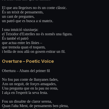
El que ara llegeixes no és un conte clàssic.
És un teixit de pensaments,
un cant de preguntes,
un patró que es busca a si mateix.
I una intuïció xiuxiueja:
el Teixidor d'Estrelles no és només una figura.
És també el patró
que actua entre les línies –
que tremola quan el toquem,
i brilla de nou allà on gosem estirar un fil.
Overture – Poetic Voice
Obertura – Abans del primer fil
No fou pas conte de llunyanes fades,
Ans un neguit, de forçes amagades,
Una pregunta que en la pau no resta,
I alça en l'esperit la seva festa.
Fou un dissabte de claror serena,
Quan l'alta Ment, de pensaments ben plena,