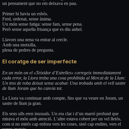
un pensament que no em deixava en pau.
Primer hi havia un esbós.
Fred, ordenat, sense ànima.
Un món sense fatiga: sense fam, sense pena.
Però sense aquella frisança que es diu anhel.
Llavors una nena va entrar al cercle.
Amb una motxilla,
plena de pedres de pregunta.
El coratge de ser imperfecte
En un món on el «Teixidor d’Estrelles» corregeix immediatament
cada error, la Liora troba una cosa prohibida al Mercat de la Llum:
Un tros de roba deixat sense acabar. Una trobada amb el vell sastre
de llum Joram que ho canvia tot.
La Liora va continuar amb compte, fins que va veure en Joram, un
sastre de llum ja gran.
Els seus ulls eren inusuals. Un era clar i d’un marró profund que
mirava el món amb atenció. L’altre estava cobert per un vel lletós,
com si no mirés cap enfora vers les coses, sinó cap endins, vers el