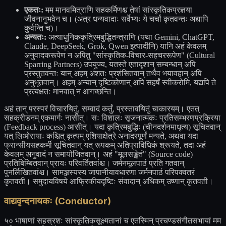
एकतः:
मम मानवमित्राणि सहकर्मिणश्च तेषां सांस्कृतिकप्रज्ञया
जीवनानुभवेन च। (अत्र धन्यवादाः सर्वेभ्यः ये चर्चां कृतवन्तः अद्यापि
कुर्वन्ति च)।
अन्यतः:
अत्याधुनिककृत्रिमबुद्धितन्त्राणि (यथा Gemini, ChatGPT,
Claude, DeepSeek, Grok, Qwen इत्यादीनि) यानि अहं केवलम्
अनुवादकरूपेण न अपितु "सांस्कृतिक-विचार-सहचररूपेण" (Cultural
Sparring Partners) उपयुज्य, यतस्ते एतादृशान् सम्बन्धान् अपि
प्रस्तुतवन्तः यान् अहम् अंशतः प्रशंसितवान् तथैव भयावहान् अपि
अनुभूतवान्। अहम् अन्यान् दृष्टिकोणान् अपि सहर्षं स्वीकरोमि, यद्यपि ते
प्रत्यक्षतः मानवात् न आगच्छन्ति।
अहं तान् परस्परं विचारयितुं, सम्वादं कर्तुं, प्रस्तावयितुं चाकारयम्। एतत्
सहक्रीडनम् एकमार्गः नासीत्। सः विशालः सृजनात्मकः प्रतिसम्भरणप्रक्रिया
(Feedback process) आसीत्। यदा कृत्रिमबुद्धिः (चीनदर्शनमाधृत्य) सूचितवान्
यत् लिओरायाः कश्चित् कृत्यम् एशियाक्षेत्रे अनादरपूर्णं मन्यते, अथवा यदा
फ्रान्सीयसहकर्मी सूचितवान् यत् रूपकम् अतिप्राविधिकं श्रूयते, तदा अहं
केवलम् अनुवादं न समायोजितवान्। अहं "मूलसङ्केतं" (Source code)
प्रतिबिम्बितवान् प्रायः परिवर्तितवांश्च। जर्मनमूलपाठं प्रति गतवान्
पुनर्लिखितवांश्च। सामञ्जस्यस्य जापानीयावधारणा जर्मनपाठं परिपक्वतरं
कृतवती। समुदायविषये आफ्रिकीयदृष्टिः संवादान् अधिकम् उष्णान् कृतवती।
वाद्यवृन्दनायकः (Conductor)
५० भाषाणां सहस्रशः सांस्कृतिकसूक्ष्मतानां च एतस्मिन् प्रचण्डसंगीतसभायां मम