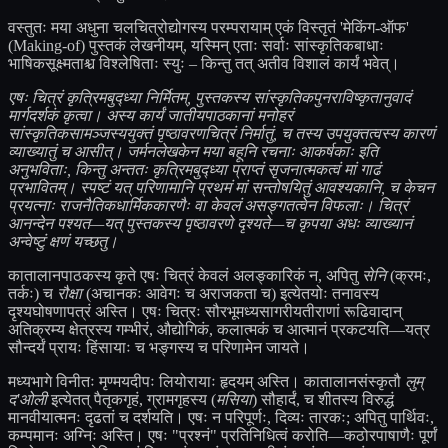
वस्तुतः मया अधुना चलचित्रोद्योगस्य परम्परायाम् एकं विस्तृतं 'मेकिंग-ऑफ'
(Making-of) पुस्तकं लेखनीयम्, यस्मिन् एताः सर्वाः सांस्कृतिकबाधाः
भाषिकसूक्ष्मताश्च विश्लेषिताः स्युः – किन्तु तत् अतीव विशालं कार्यं भवेत्।
एषः चित्रं कृत्रिमबुद्ध्या निर्मितम्, पुस्तकस्य सांस्कृतिकपुनराविष्कृतानुवादं
मार्गदर्शकं कृत्वा। अस्य कार्यं जातीयपाठकानां मनोहरं
सांस्कृतिकसामञ्जस्ययुक्तं पृष्ठावरणचित्रं निर्मातुं, च तस्य उपयुक्तत्वस्य कारणं
व्याख्यातुं च आसीत्। जर्मनलेखकेन मया बहूनि रचनाः आकर्षकाः इति
अनुभविताः, किन्तु अन्ततः कृत्रिमबुद्ध्या प्राप्तं सृजनात्मकत्वं मां गाढं
प्रभावितम्। स्पष्टं यत् परिणामानि प्रथमं मां सन्तोषयितुं आवश्यकानि, च केचन
प्रयत्नाः राजनैतिकधार्मिककारणैः वा केवलं असङ्गतत्वेन विफलाः। चित्रं
आनन्देन पश्यत—यत् पुस्तकस्य पृष्ठावरणे दृश्यते—च कृपया अधः व्याख्यानं
अन्वेष्टुं क्षणं यच्छतु।
कातालानपाठकस्य कृते एषः चित्रं केवलं अलङ्कारिकं न, अपितु
सेनि
(क्रमः,
तर्कः) च
रौक्षा
(अचानकः आवेगः च अराजकता च) इत्येतयोः तनावस्य
दृश्यघोषणापत्रं अस्ति। एषः चित्रः सौरभूमध्यसागरीयतीराणां रूढिवादान्
अतिक्रम्य क्षेत्रस्य गम्भीरं, औद्योगिकं, कलात्मकं च आत्मानं प्रकटयति—यत्र
सौन्दर्यं प्रायः हिंसायाः च भङ्गस्य च परिणामेन जायते।
मध्यभागे विनीतः मृण्मयदीपः लियोरायाः हृदयम् अस्ति। कातालानसंस्कृतौ
लुम्
द'ओली
इत्येतत् पैतृकगृहं, ग्रामगृहस्य (
मसिया
) सौहार्दं, च शीतस्य विरुद्धं
मानवीयात्मनः दृढतां च दर्शयति। एषः न परिपूर्णः, दिव्यः तारकः; अपितु पार्थिवः,
कम्पमानः अग्निः अस्ति। एषः "प्रश्नं" प्रतिनिधित्वं करोति—कठोरपाषाणैः पूर्णं