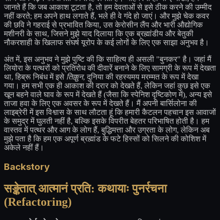
जानते हैं कि जब आकाश टूटता है, तो हम देवताओं से इसे ठीक करने की उम्मीद
नहीं करते; हम अपने हाथ लगाते हैं, भले ही वे गंदे हो जाएं। और मुझे चेक कवर
की छवि ने गहराई से प्रभावित किया, उस केरोसीन लैंप और भारी औद्योगिक
मशीनरी के साथ, जिसने मुझे याद दिलाया कि एक ब्रह्मांडीय और बेतुकी
नौकरशाही के खिलाफ संघर्ष यूरोप के कई लोगों के लिए एक साझा अनुभव है।
अंत में, इस अनुभव ने मुझे पुष्टि की कि साहित्य ही असली "बुनकर" है। जहां मैं
लियोरा के पत्थरों को प्रतिरोध की दीवारें बनाने के लिए सामग्री के रूप में देखता
था, हिब्रू निबंध में इसे
तिक्कुन
, दुनिया की रहस्यमय मरम्मत के रूप में देखा
गया। हम सभी एक ही आकाश की दरार को देखते हैं, लेकिन जहां कुछ इसे एक
खून बहने वाले घाव के रूप में देखते हैं (जैसा कि स्पेनिश दृष्टिकोण में), अन्य इसे
ताजा हवा के लिए एक अवसर के रूप में देखते हैं। मैं अपनी बार्सिलोना की
लाइब्रेरी में इस विश्वास के साथ लौटता हूं कि हमारी कैटलन पहचान इस आवाजों
के समुद्र में घुलती नहीं है, बल्कि इसके विपरीत बेहतर परिभाषित होती है। हम
वास्तव में पत्थर और आग के लोग हैं, बुद्धिमत्ता और उग्रता के लोग, लेकिन अब
मुझे पता है कि हम एक अपूर्ण ब्रह्मांड के फटे हिस्सों को सिलने की कोशिश में
अकेले नहीं हैं।
Backstory
सङ्केतात् आत्मानं प्रति: कथायाः पुनर्रचना
(Refactoring)