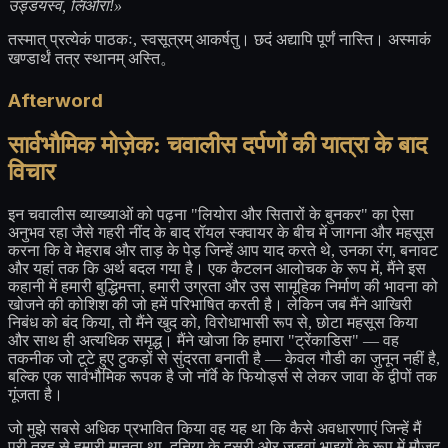
उड्डयस्व, लिओरा!»
तस्मात् प्रत्येकं पाठकः, स्वसूत्रम् आकर्षतु। छदं अद्यापि पूर्णं नास्ति। अस्माकं
खण्डार्थं तत्र स्थानम् अस्ति。
Afterword
सार्वभौमिक मोज़ेक: चवालीस दर्पणों की यात्रा के बाद
विचार
इन चवालीस व्याख्याओं को पढ़ना "लियोरा और सितारों के बुनकर" का ऐसा
अनुभव रहा जैसे गहरी नींद के बाद रॉयल स्क्वायर के बीच में जागना और महसूस
करना कि वे मेहराब और ताड़ के पेड़ जिन्हें आप याद करते थे, उनका रंग, बनावट
और यहां तक कि अर्थ बदल गया है। एक कैटलन आलोचक के रूप में, मैंने इस
कहानी में हमारी बुद्धिमत्ता, हमारी उग्रता और उस सामूहिक निर्माण की भावना को
खोजने की कोशिश की जो हमें परिभाषित करती है। लेकिन जब मैंने आखिरी
निबंध को बंद किया, तो मैंने खुद को, विरोधाभासी रूप से, छोटा महसूस किया
और साथ ही अत्यधिक समृद्ध। मैंने खोजा कि हमारा "ट्रेंकाडिस" — वह
तकनीक जो टूटे हुए टुकड़ों से सुंदरता बनाती है — केवल गौडी का जुनून नहीं है,
बल्कि एक सार्वभौमिक रूपक है जो नॉर्वे के फियोर्ड्स से लेकर जावा के द्वीपों तक
गूंजता है।
जो मुझे सबसे अधिक प्रभावित किया वह यह था कि कैसे अवधारणाएं जिन्हें मैं
पूरी तरह से हमारी मानता था, दुनिया के दूसरी ओर जुड़वां भाइयों के रूप में मौजूद