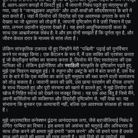
हैं, अलग-अलग कपड़ों में लिपटी हुई। मैं जापानी निबंध पढ़ते हुए मंत्रमुग्ध हो
गया, जहां वे "जानबूझकर अपूर्णता" और
वाबी-साबी
की सौंदर्यशास्त्र के बारे में
बात करते हैं। जहां मैं लियोरा की विद्रोह को एक आवश्यक उग्रता के रूप में
देखता था जो धूसरता को तोड़ती है, जापानी दृष्टिकोण में वे उसी निशान में एक
शांत, लगभग उदासीन सुंदरता देखते हैं। यह हमारे आधुनिकतावादी कला के
साथ एक आश्चर्यजनक संबंध है: वे और हम दोनों समझते हैं कि पूर्णता मृत है, और
जीवन केवल दरार के माध्यम से सांस लेता है।
लेकिन सांस्कृतिक टकराव भी हुए जिन्होंने मेरी "पश्चिमी" पढ़ाई को पुनर्विचार
करने पर मजबूर किया। एक कैटलन के रूप में, मैं उस व्यक्ति की प्रशंसा करता
हूं जो केंद्रीकृत शक्ति का सामना करता है; लियोरा मेरे लिए स्वतंत्रता की एक
नायिका थी। लेकिन इंडोनेशिया और
स्वाहिली
संस्कृति के दृष्टिकोण पढ़ते हुए,
मुझे एक सिहरन महसूस हुई। वे
रुकुन
और
उबंटू
के बारे में बात करते हैं, उस वैध
डर के बारे में कि एक व्यक्ति का कार्य पूरी समुदाय की रक्षा करने वाली सामंजस्य
को तोड़ सकता है। जावानी कवर की छवि, उस छाया प्रदर्शन की दीपक
वायांग
के साथ पिघलते हुए और पूरी संरचना को खतरे में डालते हुए, ने मुझे लियोरा की
खोज में निहित स्वार्थ को देखने पर मजबूर किया। यह एक अंधा बिंदु है जिसे मैंने,
अपनी बार्सिलोना की व्यक्तिगत और विद्रोही दृष्टिकोण से, नहीं देखा था: यह
संभावना कि बुनकर एक अत्याचारी नहीं, बल्कि एक आवश्यक संरक्षक हो सकता
है।
मुझे अप्रत्याशित कनेक्शन ढूंढना आनंददायक लगा, जैसे ब्राजीलियाई निबंध में
वर्णित
गाम्बिरा
का विचार। इस क्षमता को असंभव को चतुराई और अस्थिरता के
साथ ठीक करने की क्षमता मुझे हमारी "काम करने" और जो हमारे पास है उसके
साथ आगे बढ़ने की क्षमता की तरह लगती है। चाहे रियो हो या एम्पोर्डा, हम