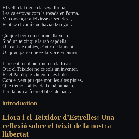
El vell relat trencà la seva forma,
I es va estovar com la rosada en l'orma.
Va començar a teixir-se el seu destí,
Fent-se el camí que havia de seguir.
Ço que llegiu no és rondalla vella,
Sinó un teixit que la raó capdella,
Un cant de dubtes, càntic de la ment,
Un gran patró que es busca eternament.
I un sentiment murmura en la foscor:
Que el Teixidor no és sols un inventor.
És el Patró que viu entre les línies,
Com el vent pur que mou les altes pinies.
Que tremola al toc de la mà humana,
I brilla nou allà on el fil es demana.
Introduction
Liora i el Teixidor d’Estrelles: Una
reflexió sobre el teixit de la nostra
llibertat