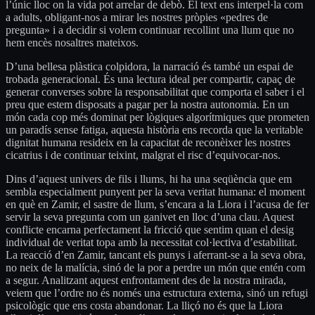
l’únic lloc on la vida pot arrelar de debò. El text ens interpel·la com
a adults, obligant-nos a mirar les nostres pròpies «pedres de
pregunta» i a decidir si volem continuar recollint una llum que no
hem encès nosaltres mateixos.
D’una bellesa plàstica colpidora, la narració és també un espai de
trobada generacional. És una lectura ideal per compartir, capaç de
generar converses sobre la responsabilitat que comporta el saber i el
preu que estem disposats a pagar per la nostra autonomia. En un
món cada cop més dominat per lògiques algorítmiques que prometen
un paradís sense fatiga, aquesta història ens recorda que la veritable
dignitat humana resideix en la capacitat de reconèixer les nostres
cicatrius i de continuar teixint, malgrat el risc d’equivocar-nos.
Dins d’aquest univers de fils i llums, hi ha una seqüència que em
sembla especialment punyent per la seva veritat humana: el moment
en què en Zamir, el sastre de llum, s’encara a la Liora i l’acusa de fer
servir la seva pregunta com un ganivet en lloc d’una clau. Aquest
conflicte encarna perfectament la fricció que sentim quan el desig
individual de veritat topa amb la necessitat col·lectiva d’estabilitat.
La reacció d’en Zamir, tancant els punys i aferrant-se a la seva obra,
no neix de la malícia, sinó de la por a perdre un món que entén com
a segur. Analitzant aquest enfrontament des de la nostra mirada,
veiem que l’ordre no és només una estructura externa, sinó un refugi
psicològic que ens costa abandonar. La lliçó no és que la Liora