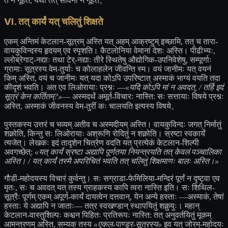
तं न गूहते, यथा तत् सीवनीं न गूहते。
VI. तत् कार्यं यत् चलितुं शिक्षते
एकम् अन्तिमं केटलान-सूत्रम् अस्ति यत् अहम् आक्रष्टुम् इच्छामि, तत् च तारा-
वायकुविन्दस्य हृदयम् एव स्पृशति। कैटलोनिया वेमानां देशः अस्ति। पीढीभ्यः,
ल्लोब्रेगाट्-नद्याः तथा टेर्-नद्याः तीरे स्थितेषु औद्योगिक-उपनिवेशेषु, सम्पूर्णाः
ग्रामाः सूत्रस्य वेम-तुर्याः च कोलाहलेन जीवन्ति स्म। वयं जानीमः यत् वयनं
किम् अस्ति, वयं च जानीमः यत् यदा कोऽपि उपरिष्टात् अस्माकं भाग्यं वयति तदा
कीदृशं भवति। अत एव लिओरायाः प्रश्नः —
«यदि कोऽपि मां न अवदत्, / तर्हि इदं
सूत्रं केन कर्तितम्?»
— अस्मदर्थं अमूर्त-विचारः नास्ति: सः सत्तायाः विषये प्रश्नः
अस्ति, अस्माकं जीवनस्य वेम-तुरीं कः चालयति इत्यस्य विषये。
पुस्तकस्य उत्तरं च भव्यम् अतीव च अस्मदीयम् अस्ति। वायकुविन्दः जगत् निर्मातुं
शक्नोति, किन्तु सः लिओरायाः अश्रूणि रोदितुं न शक्नोति। स्रष्टा स्वकार्यं
त्यजेत्। लेखकः इदं तादृशेन चित्रेण वदति यत् प्रत्येकं केटलान-शिल्पी
अवगच्छेत्:
«यत् कार्यं स्रष्टा अद्यापि पूर्णतया नियन्त्रयति तत् केवलं पञ्चालिका
अस्ति। / यत् कार्यं तस्मै अपरिचितं भवति तत् चलितुं शिक्षमाणः बालः अस्ति।»
गौडी-महोदयस्य विचारं कुर्वन्तु। सः सग्राडा-फेमिलिया-मन्दिरं पूर्णं न दृष्ट्वा एव
मृतः, सः च अवदत् यत् तस्य ग्राहकस्य कापि त्वरा नास्ति इति। सः शिथिल-
सूत्रैः पूर्णम् एकम् अपूर्ण-कार्यं दायत्वेन दत्तवान्, येन अन्ये हस्ताः —अस्माकं, तेषां
हस्ताः ये अद्यापि न जाताः— तत्र स्वखण्डान् स्थापयितुं शक्नुयुः। महान्
केटलान-वास्तुशिल्पः कश्चन पिहितः प्रतिरूपः नास्ति: तत् अनुवर्तयितुं मूकम्
आमन्त्रणम् अस्ति, सम्यक् तस्य
«एकल-पाण्डुर-सूत्रस्य»
इव यत् जोरम्-महोदयः