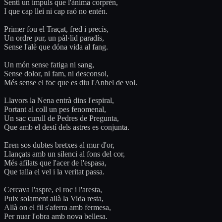
Sentí un impuls que l'ànima corprèn,
I que cap llei ni cap raó no entén.
Primer fou el Traçat, fred i precís,
Un ordre pur, un pàl·lid paradís,
Sense l'alè que dóna vida al fang.
Un món sense fatiga ni sang,
Sense dolor, ni fam, ni desconsol,
Més sense el foc que es diu l'Anhel de vol.
Llavors la Nena entrà dins l'espiral,
Portant al coll un pes fenomenal,
Un sac curull de Pedres de Pregunta,
Que amb el destí dels astres es conjunta.
Eren sos dubtes bretxes al mur d'or,
Llançats amb un silenci al fons del cor,
Més afilats que l'acer de l'espasa,
Que talla el vel i la veritat passa.
Cercava l'aspre, el roc i l'aresta,
Puix solament allà la Vida resta,
Allà on el fil s'aferra amb fermesa,
Per nuar l'obra amb nova bellesa.