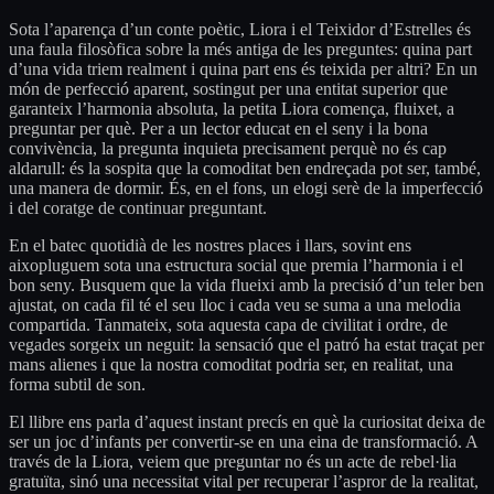
Sota l’aparença d’un conte poètic, Liora i el Teixidor d’Estrelles és
una faula filosòfica sobre la més antiga de les preguntes: quina part
d’una vida triem realment i quina part ens és teixida per altri? En un
món de perfecció aparent, sostingut per una entitat superior que
garanteix l’harmonia absoluta, la petita Liora comença, fluixet, a
preguntar per què. Per a un lector educat en el seny i la bona
convivència, la pregunta inquieta precisament perquè no és cap
aldarull: és la sospita que la comoditat ben endreçada pot ser, també,
una manera de dormir. És, en el fons, un elogi serè de la imperfecció
i del coratge de continuar preguntant.
En el batec quotidià de les nostres places i llars, sovint ens
aixopluguem sota una estructura social que premia l’harmonia i el
bon seny. Busquem que la vida flueixi amb la precisió d’un teler ben
ajustat, on cada fil té el seu lloc i cada veu se suma a una melodia
compartida. Tanmateix, sota aquesta capa de civilitat i ordre, de
vegades sorgeix un neguit: la sensació que el patró ha estat traçat per
mans alienes i que la nostra comoditat podria ser, en realitat, una
forma subtil de son.
El llibre ens parla d’aquest instant precís en què la curiositat deixa de
ser un joc d’infants per convertir-se en una eina de transformació. A
través de la Liora, veiem que preguntar no és un acte de rebel·lia
gratuïta, sinó una necessitat vital per recuperar l’aspror de la realitat,