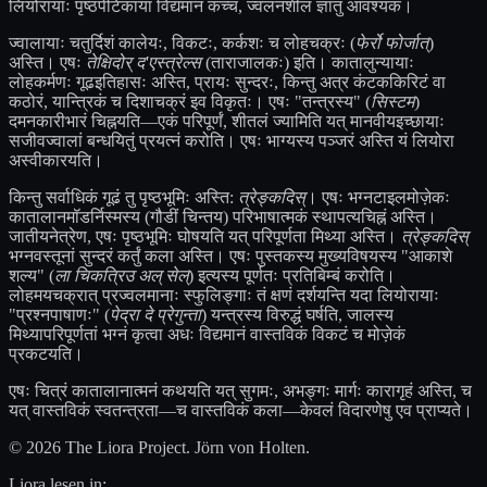
लियोरायाः पृष्ठपेटिकायां विद्यमानं कच्चं, ज्वलनशीलं ज्ञातुं आवश्यकं।
ज्वालायाः चतुर्दिशं कालेयः, विकटः, कर्कशः च लोहचक्रः (
फेर्रो फोर्जात्
)
अस्ति। एषः
तेक्षिदोर् द'एस्त्रेल्स
(ताराजालकः) इति। कातालुन्यायाः
लोहकर्मणः गूढइतिहासः अस्ति, प्रायः सुन्दरः, किन्तु अत्र कंटककिरिटं वा
कठोरं, यान्त्रिकं च दिशाचक्रं इव विकृतः। एषः "तन्त्रस्य" (
सिस्टम
)
दमनकारीभारं चिह्नयति—एकं परिपूर्णं, शीतलं ज्यामिति यत् मानवीयइच्छायाः
सजीवज्वालां बन्धयितुं प्रयत्नं करोति। एषः भाग्यस्य पञ्जरं अस्ति यं लियोरा
अस्वीकारयति।
किन्तु सर्वाधिकं गूढं तु पृष्ठभूमिः अस्ति:
त्रेङ्कदिस्
। एषः भग्नटाइलमोज़ेकः
कातालानमॉडर्निस्मस्य (गौडीं चिन्तय) परिभाषात्मकं स्थापत्यचिह्नं अस्ति।
जातीयनेत्रेण, एषः पृष्ठभूमिः घोषयति यत् परिपूर्णता मिथ्या अस्ति।
त्रेङ्कदिस्
भग्नवस्तूनां सुन्दरं कर्तुं कला अस्ति। एषः पुस्तकस्य मुख्यविषयस्य "आकाशे
शल्य" (
ला चिकत्रिउ अल् सेल्
) इत्यस्य पूर्णतः प्रतिबिम्बं करोति।
लोहमयचक्रात् प्रज्वलमानाः स्फुलिङ्गाः तं क्षणं दर्शयन्ति यदा लियोरायाः
"प्रश्नपाषाणः" (
पेद्रा दे प्रेगुन्ता
) यन्त्रस्य विरुद्धं घर्षति, जालस्य
मिथ्यापरिपूर्णतां भग्नं कृत्वा अधः विद्यमानं वास्तविकं विकटं च मोज़ेकं
प्रकटयति।
एषः चित्रं कातालानात्मनं कथयति यत् सुगमः, अभङ्गः मार्गः कारागृहं अस्ति, च
यत् वास्तविकं स्वतन्त्रता—च वास्तविकं कला—केवलं विदारणेषु एव प्राप्यते।
© 2026 The Liora Project. Jörn von Holten.
Liora lesen in: