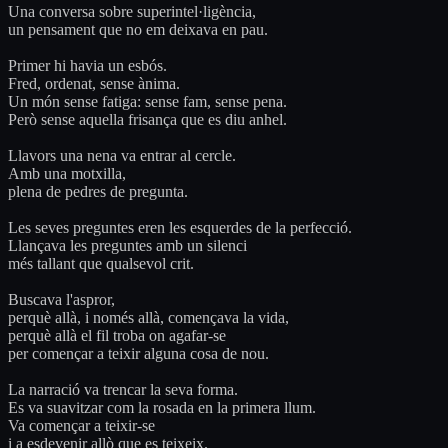
Una conversa sobre superintel·ligència,
un pensament que no em deixava en pau.
Primer hi havia un esbós.
Fred, ordenat, sense ànima.
Un món sense fatiga: sense fam, sense pena.
Però sense aquella frisança que es diu anhel.
Llavors una nena va entrar al cercle.
Amb una motxilla,
plena de pedres de pregunta.
Les seves preguntes eren les esquerdes de la perfecció.
Llançava les preguntes amb un silenci
més tallant que qualsevol crit.
Buscava l'aspror,
perquè allà, i només allà, començava la vida,
perquè allà el fil troba on agafar-se
per començar a teixir alguna cosa de nou.
La narració va trencar la seva forma.
Es va suavitzar com la rosada en la primera llum.
Va començar a teixir-se
i a esdevenir allò que es teixeix.