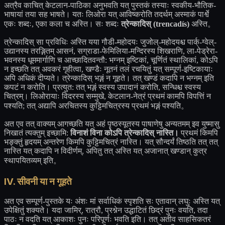
अत्रैव काचित् केटलान-पाठिका अनुभवति यत् पुस्तकं तस्याः स्वकीय-भौतिक-
भाषायां तया सह भाषते। यतः लिओरा यत् आविष्करोति तदर्थम् अस्माकं पार्श्वे
एकः शब्दः, एका कला च अस्ति। सः शब्दः
त्रेन्कादिस् (trencadís)
अस्ति。
त्रेन्कादिस् सा प्रविधिः अस्ति यया गौडी-महोदयः जुजोल्-महोदयश्च पार्क्-ग्वेल्-
उद्यानस्य तरङ्गितम् आसनं, सग्राडा-फेमिलिया-मन्दिरस्य शिखराणि, ला-पेड्रेरा-
भवनस्य धूममार्गाणि च आच्छादितवन्तौ: भग्नम् इष्टिकां, चूर्णितं स्थालिकां, कोऽपि
न इच्छति तत् अवकरं गृहीत्वा, खण्डैः नूतनं तलं रचयितुं यत् सम्पूर्ण-इष्टिकायाः
अपि अधिकं दीप्यते। त्रेन्कादिस् भङ्गं न गूहते। तत् खण्डं कदापि न भग्नम् इति
कपटं न करोति। प्रत्युत: तत् भङ्गं स्वस्य उपादानं करोति, सन्धिश्च स्वस्य
चित्रम्। लिओरायाः विदरस्य सम्मुखे, केटलान-नेत्रं प्रथमं कामपि विपत्तिं न
पश्यति; तत् अद्यापि अरचितस्य कुट्टिमचित्रस्य प्रथमं भङ्गं पश्यति。
अत एव तत् वाक्यम् आगच्छति यत् अहं पृष्ठस्यूतस्य पाषाणेषु अन्यतमम् इव युष्मासु
निखातं त्यक्तुम् इच्छामि:
विनाशं विना कोऽपि त्रेन्कादिस् नास्ति।
प्रथमं किमपि
भङ्क्तुं हृदयम् अन्तरेण किमपि कुट्टिमचित्रं नास्ति। यत् सौन्दर्यं तिष्ठति तत् तत्
नास्ति यत् कदापि न विदीर्णम्, अपितु तत् अस्ति यत् अजानात् खण्डान् कुत्र
स्थापयितव्यम् इति。
IV. सीवनी या न गूहते
अत एव सम्पूर्ण-पुस्तके यः अंशः मां सर्वाधिकं स्पृशति सः एतावान् लघुः अस्ति यत्
उपेक्षितुं शक्यते। यदा जामिर्, रात्रौ, प्रश्नेन उद्घाटितं छिद्रं पुनः वयति, तदा
पाठः न वदति यत् आकाशः पुनः परिपूर्णः भवति इति। तत् अतीव साहसिकतरं