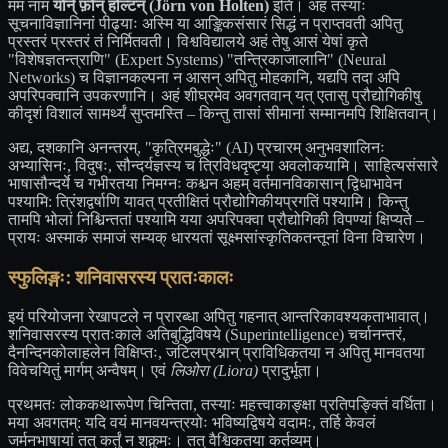
मम नाम
योर्न् फ़ोन् होल्टन् (Jörn von Holten)
इति। अहं तस्याः
सूचनाविज्ञानिनां पीढ्याः अस्मि या आङ्किकसंसारं सिद्धं न प्राप्तवती अपितु
प्रस्तरं प्रस्तरं तं निर्मितवती। विश्वविद्यालये अहं तेषु आसं येषां कृते
"विशेषज्ञतन्त्राणि" (Expert Systems) "तन्त्रिकाजालानि" (Neural
Networks) च विज्ञानकल्पना न आसन् अपितु मोहकानि, यद्यपि तदा अपि
अपरिपक्वानि उपकरणानि। अहं शीघ्रमेव अवगतवान् यत् एतासु प्रौद्योगिकीषु
कीदृशं विशालं सामर्थ्यं सुप्तमस्ति – किन्तु तासां सीमानां सम्मानमपि शिक्षितवान्।
अद्य, दशकानि अनन्तरम्, "कृत्रिमबुद्धेः" (AI) प्रचारम् अनुभवशालिनः
अभ्यासिनः, विदुषः, सौन्दर्यज्ञस्य च त्रिविधदृष्ट्या अवलोकयामि। साहित्यसंसारे
भाषासौन्दर्ये च गभीरतया निमग्नः कश्चन अहम् वर्तमानविकासान् द्विधाभावेन
पश्यामि: त्रिंशद्वर्षाणि यावत् प्रतीक्षितं प्रौद्योगिकीयप्रगतिं पश्यामि। किन्तु
तामपि भोलां निश्चिन्ततां पश्यामि यया अपरिपक्वा प्रौद्योगिकी विपण्यां क्षिप्यते –
प्रायः अस्माकं समाजं सम्यक् धारयतां सूक्ष्मसांस्कृतिकतन्तूनां विना विचारेण।
स्फुलिङ्गः: शनिवासरस्य प्रातःकालः
इयं परियोजना रेखापटले न प्रारब्धा अपितु गहनात् आन्तरिकावश्यकताभावात्।
शनिवासरस्य प्रातःकाले अतिबुद्धिविषये (Superintelligence) चर्चानन्तरं,
दैनन्दिनकोलाहलेन विक्षिप्तः, जटिलप्रश्नान् प्राविधिकतया न अपितु मानवतया
विवेचयितुं मार्गम् अन्वैषम्। एवं
लिओरा (Liora)
प्रादुर्भूता।
प्रथमतः लोककथारूपेण चिन्तिता, तस्याः महत्त्वाकाङ्क्षा प्रतिपङ्क्तिं वर्धिता।
मया अवगतम्: यदि वयं मानवयन्त्रयोः भविष्यद्विषये वदामः, तर्हि केवलं
जर्मनभाषायां तत् कर्तुं न शक्नुमः। तत् वैश्विकतया कर्तव्यम्।