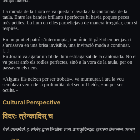
temps mateix.
La mirada de la Liora es va quedar clavada a la cantonada de la
taula. Entre les bandes brillants i perfectes hi havia poques peces
més petites. La llum en elles parpellejava de manera irregular, com si
respirés.
En un punt el patró s’interrompia, i un únic fil pàl·lid en penjava i
s’arrissava en una brisa invisible, una invitació muda a continuar.
[...]
En Joram va agafar un fil de llum esfilagarsat de la cantonada. No el
va posar amb els rotlles perfectes, sinó a la vora de la taula, per on
passaven els nens.
«Alguns fils neixen per ser trobats», va murmurar, i ara la veu
semblava venir de la profunditat del seu ull lletós, «no per ser
ocults.»
Cultural Perspective
विदरः त्रेन्कादिस् च
मेर्स-वाल्कोर्बा-इ-सोलेर्-द्वारा
लिओरा तारा-वायकुविन्दश्च
इत्यस्य केटलान-पठनम्