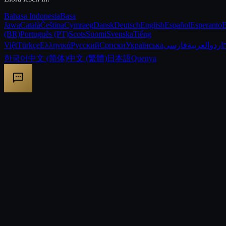
Bahasa Indonesia
Basa
Jawa
Català
Čeština
Cymraeg
Dansk
Deutsch
English
Español
Esperanto
E
(BR)
Português (PT)
Scots
Suomi
Svenska
Tiếng
Việt
Türkçe
Ελληνικά
Русский
Српски
Українська
فارسی
العربية
اردو
한국어
中文 (简体)
中文 (繁體)
日本語
Quenya