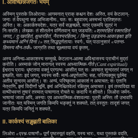
I. अविच्छिन्नजगतः भयम्
अस्मिन् पुस्तके लिओरायाः आगमनात् प्राक् कश्चन देशः अस्ति, वयं केटलान्-
जनाः तं वेपथुना सह अभिजानीमः, यतः सः बहुवारम् अस्मभ्यं प्रतिश्रुतः
अस्ति। सः अकार्कश्यदेशः, यत्र सर्वं सङ्गच्छते, यत्र एकमपि सूत्रं न
निःसरति। लेखकः तं शीतलेन वर्णितवान् यत् जडयति:
«श्रमरहितं रक्तरहितं
जगत्, / दुःखरहितं, क्षुधारहितं, नैराश्यरहितम्, / किन्तु उड्डयन-आकाङ्क्षा इति
कथ्यमानं अग्निं विना।»
तत् सिद्धपूर्णतायाः स्वर्गः, यत् पाठानुसारं
«पतन्त-
हिमस्य मौन-तर्कं»
जाग्रति तथा सूक्ष्मतया वयं कृतम्。
अस्य अनिन्द्य-आकाशस्य सम्मुखे, केटलान-आत्मा अविश्वासस्य प्राचीनं मुद्रां
करोति। अस्माकं जोन् मारागल् स्वस्य
आध्यात्मिक-गीते (Cant espiritual)
ईश्वराय प्रायः धृष्टतया वक्तुं प्रगल्भः आसीत् यत् सः अस्मात् सुन्दरतरं जगत् न
इच्छति, यतः इदं जगत्, स्वस्य सर्वैः मर्त्य-अपूर्णताभिः सह, परित्यक्तुम् पूर्वमेव
अतीव सुन्दरम् आसीत्। सः अन्यं, परिष्कृतम् आकाशं न अयाचत; सः एतानि
नेत्राणि, इमां विदीर्णां भूमिं, इमां अनिश्चितवेलां रक्षितुम् अयाचत। इयं तत्त्वविद्या या
वाष्पीभवन्तं तुषारं तस्मात् पाषाणात् रोचते यः कदापि न क्षीयते। लिओरा जर्मन-
भाषायां जाता अपि, अस्याः एव आध्यात्मिक-वंशावल्याः पुत्री अस्ति: तौ उभावपि
जानीतः यत् यस्मिन् जगति किमपि भङ्क्तुं न शक्यते, तत् वस्तुतः तादृशं जगत्
यत्र किमपि जनितुं न शक्यते。
II. कार्कश्यं सङ्गृह्णती बालिका
लिओरा
«प्रश्न-पाषाणैः»
पूर्णं पृष्ठस्यूतं वहति, यस्य भारः, यथा पुस्तकं वदति,