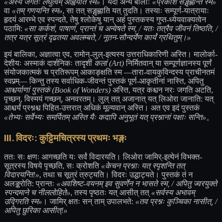
«अस्य जगतः लघुत्वम् आह्वयति स्म»
। यदा अन्ये बालाः
«प्रकाशं सङ्गृह्णन्ति स्म»
वा
«तम् गणयन्ति स्म»
, सा तत् सङ्गृह्णाति यत् तुदति। तस्याः सम्पूर्ण-यात्रायाः
हृदयं आरम्भे एव स्पन्दते, तेषु श्लोकेषु यान् अहं पुस्तकस्य गुप्त-ध्येयवाक्यत्वेन
पठामि:
«सा कर्कशं, पाषाणं, प्रान्तं च अन्वेषते स्म, / यतः तत्रैव जीवनं तिष्ठति, /
तत्र यत्र सूत्रं दृढतया अवलम्बते, / नूतन-सौन्दर्येण कार्यं ग्रथितुम्।»
इयं बालिका, अज्ञात्वा एव, रामोन्-लुल्-इत्यस्य उत्तराधिकारिणी अस्ति। मालोर्का-
देशीयः अस्माकं दार्शनिकः तादृशीं
कलां (Art)
निर्मितवान् या सम्पूर्णज्ञानस्य पूर्णं
संयोजकात्मकं च प्रतिरूपम् आकाङ्क्षति स्म —तारा-वायकुविन्दस्य प्राचीनतमं
स्वप्नम्— किन्तु तस्य सर्वाधिक-जीवन्तं पुस्तकं पूर्ण-आकृतीनां नास्ति, अपितु
आश्चर्याणां पुस्तकं (Book of Wonders)
अस्ति, यत्र कश्चन नरः जगति अटति,
पृच्छन्, विस्मयं गच्छन्, अनवरतम्। लुल् तत् अजानात् यत् लिओरा जानाति: यत्
आश्चर्यं प्रश्नश्च पिहित-उत्तरात् अधिकं मूल्यवान् अस्ति। अत एव इदं पुस्तकं
«तेभ्यः सर्वेभ्यः समर्पितम् अस्ति यैः कदापि अनुभूतं यत् प्रश्नानां पक्षाः सन्ति»
。
III. विदरः: कुट्टिमचित्रस्य प्रथमः भङ्गः
ततः सः क्षणः आगच्छति यः सर्वं विदारयति। लिओरा जामिर्-इत्येनं विभक्त-
सूत्रस्य विषये पृच्छति, सः क्रोशति
«केचन प्रश्नाः यत् स्पृशन्ति तत्
विदारयन्ति!»
, तथा च सूत्रं त्रुट्यति। विदरः उद्घाट्यते। पुस्तकं तं न
अलङ्करोति: प्रान्तः
«अवशिष्ट-वयनम् इव सुवर्णेन न भासते स्म, / अपितु ज्वरयुक्ते
स्पन्दमाने च नीललोहिते»
, तस्य पृष्ठतः यत् आसीत् तत्
«सर्वस्य अभावम्
उद्गिरति स्म»
। जामिर् क्षतः सन् ताम् उपालभते:
«तव प्रश्नः कुञ्चिका नासीत्, /
अपितु छुरिका आसीत्!»