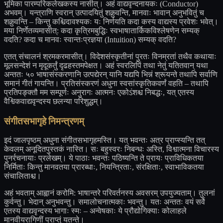
भूमिका पारम्परिकलेखकस्य नासीत्। अहं वाद्यवृन्दनायकः (Conductor)
अभवम्। यन्त्राणि स्वरान् उत्पादयितुं शक्नुवन्ति, मानवाः भावान् अनुभवितुं च
शक्नुवन्ति – किन्तु कश्चिदावश्यकः यः निर्णयति कदा कस्य वाद्यस्य प्रवेशः भवेत्।
मया निर्णेतव्यमासीत्: कदा कृत्रिमबुद्धिः स्वभाषातार्किकविश्लेषणेन सम्यक्
वदति? कदा च मानवः स्वान्तःप्रज्ञया (Intuition) सम्यक् वदति?
एतत् संचालनं श्रमकरमासीत्। विदेशसंस्कृतीनां पुरतः विनम्रतां तथैव कथायाः
मूलसन्देशं न मृदूकर्तुं दृढहस्तमपेक्षत। अहं स्वरलिपिं तथा नेतुं यतितवान् यथा
अन्ततः ५० भाषासंस्करणानि उत्पद्येरन् यानि यद्यपि भिन्नं श्रूयन्ते तथापि सर्वाणि
समानं गीतं गायन्ति। प्रतिसंस्करणं अधुना स्वसांस्कृतिकवर्णं वहति – तथापि
प्रतिपङ्क्तौ मम सम्पूर्णः अनुरागः आत्मनः एकोऽंशश्च निबद्धः, यत् एतस्य
वैश्विकवाद्यवृन्दस्य छलन्या परिशुद्धम्।
संगीतसभागृहे निमन्त्रणम्
इदं जालपृष्ठम् अधुना संगीतसभागृहमस्ति। यत् भवन्तः अत्र प्राप्स्यन्ति तत्
केवलम् अनूदितपुस्तकं नास्ति। सः बहुस्वरः निबन्धः अस्ति, विश्वात्मना विचारस्य
पुनर्रचनायाः प्रलेखम्। ये पाठाः भवन्तः पठिष्यन्ति ते प्रायः प्राविधिकतया
निर्मिताः किन्तु मानवतया प्रारब्धाः, नियन्त्रिताः, संरक्षिताः, स्वाभाविकतया
संचालिताश्च।
अहं भवताम् आह्वानं करोमि: भाषान्तरे परिवर्तनस्य अवसरम् उपयुज्यताम्। तुलनां
कुर्वन्तु। भेदान् अनुभवन्तु। समालोचनात्मकाः भवन्तु। यतः अन्ततः वयं सर्वे
एतस्य वाद्यवृन्दस्य भागाः स्मः – अन्वेषकाः ये प्रौद्योगिक्याः कोलाहले
मानवीयरागिणीं प्राप्तुं यतन्ते।