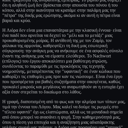
ότι η αληθινή ζωή δεν βρίσκεται στην απουσία του πόνου ή του
κόπου, αλλά στην ικανότητα να κρατάμε στην παλάμη μας την
"πέτρα" της δικής μας ερώτησης, ακόμα κι αν αυτή η πέτρα είναι
βαριά και κρύα.
Η Λιόρα δεν είναι μια επαναστάτρια με την κλασική έννοια· είναι
ένα παιδί που αρνείται να δεχτεί το "μέλι και το μετάξι" μιας
προκαθορισμένης μοίρας. Η αντίθεσή της με τον Ζαμίρ, τον
φύλακα της αρμονίας, καθρεφτίζει τη δική μας εσωτερική
σύγκρουση: την ανάγκη μας να ανήκουμε σε ένα ασφαλές σύνολο
έναντι της ανάγκης μας να είμαστε ελεύθεροι. Το Nachwort
(επίλογος) του έργου αποκαλύπτει μια βαθύτερη στρώση,
συνδέοντας το παραμύθι με τις προκλήσεις της τεχνητής
νοημοσύνης, μετατρέποντας την "υφαντική" σε έναν κώδικα που
καθορίζει τις επιθυμίες μας πριν καν τις νιώσουμε. Είναι ένα έργο
που προσφέρεται για βαθιές συζητήματα στην οικογένεια, καθώς
προκαλεί μικρούς και μεγάλους να αναρωτηθούν αν η ευτυχία έχει
αξία όταν στερείται το δικαίωμα στο λάθος.
Η γραφή, διαποτισμένη από το φως και την αλμύρα των τόπων μας,
τιμά την έννοια του Λόγου. Μας καλεί να δούμε τις ρωγμές στο
"τέλειο υφαντό" όχι ως ελαττώματα, αλλά ως τα μοναδικά σημεία
από όπου μπορεί να ανασάνει η ψυχή. Στην καθημερινότητά μας,
όπου η πίεση για επιτυχία και η αναζήτηση μιας αδιατάρακτης
γαλήνης συχνά μας πνίγουν, η Λιόρα μας προσφέρει μια "ιατρική"