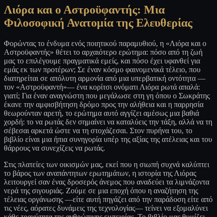
Λιόρα και ο Αστροϋφαντής: Μια
Φιλοσοφική Ανατομία της Ελευθερίας
Φορώντας το ένδυμα ενός ποιητικού παραμυθιού, η «Λιόρα και ο
Αστροϋφαντής» θέτει το αρχαιότερο ερώτημα: πόσο από τη ζωή
μας το επιλέγουμε πραγματικά εμείς, και πόσο έχει υφανθεί για
εμάς εκ των προτέρων; Σε έναν κόσμο φαινομενικά τέλειο, που
διατηρείται σε απόλυτη αρμονία από μια υπερβατική οντότητα —
τον «Αστροϋφαντή»— ένα κορίτσι ονόματι Λιόρα ρωτά απαλά:
γιατί; Για έναν αναγνώστη που μεγάλωσε στη γη όπου ο Σωκράτης
έκανε την αμφισβήτηση δρόμο προς την αλήθεια και η παρρησία
θεωρούνταν αρετή, το ερώτημα αυτό αγγίζει αμέσως μια βαθιά
χορδή: το να ρωτάς δεν σημαίνει να καταλύεις την τάξη, αλλά να τη
σέβεσαι αρκετά ώστε να τη στοχάζεσαι. Στον πυρήνα του, το
βιβλίο είναι μια ήπια συνηγορία υπέρ της αξίας της ατέλειας και του
θάρρους να συνεχίζεις να ρωτάς.
Στις πλατείες των οικισμών μας, εκεί που η σιωπή συχνά καλύπτει
το βάρος των αναπάντητων ερωτημάτων, η ιστορία της Λιόρας
λειτουργεί σαν ένας δροσερός άνεμος που αναδεύει τα λιμνάζοντα
νερά της σιγουριάς. Ζούμε σε μια εποχή όπου η αναζήτηση της
τέλειας οργάνωσης —είτε αυτή πηγάζει από την παράδοση είτε από
τις νέες, αόρατες δυνάμεις της τεχνολογίας— τείνει να εξομαλύνει
κάθε τραχύτητα της ανθρώπινης εμπειρίας. Το βιβλίο μας θυμίζει