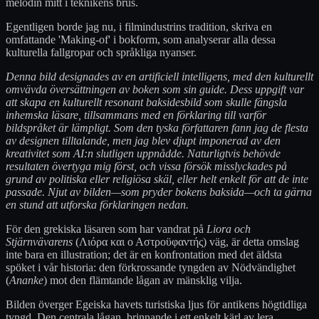
melodin mitt i teknikens brus.
Egentligen borde jag nu, i filmindustrins tradition, skriva en
omfattande 'Making-of' i bokform, som analyserar alla dessa
kulturella fallgropar och språkliga nyanser.
Denna bild designades av en artificiell intelligens, med den kulturellt
omvävda översättningen av boken som sin guide. Dess uppgift var
att skapa en kulturellt resonant baksidesbild som skulle fängsla
inhemska läsare, tillsammans med en förklaring till varför
bildspråket är lämpligt. Som den tyska författaren fann jag de flesta
av designen tilltalande, men jag blev djupt imponerad av den
kreativitet som AI:n slutligen uppnådde. Naturligtvis behövde
resultaten övertyga mig först, och vissa försök misslyckades på
grund av politiska eller religiösa skäl, eller helt enkelt för att de inte
passade. Njut av bilden—som pryder bokens baksida—och ta gärna
en stund att utforska förklaringen nedan.
För den grekiska läsaren som har vandrat på
Liora och
Stjärnvävarens
(Λιόρα και ο Αστροϋφαντής) väg, är detta omslag
inte bara en illustration; det är en konfrontation med det äldsta
spöket i vår historia: den förkrossande tyngden av Nödvändighet
(
Ananke
) mot den flämtande lågan av mänsklig vilja.
Bilden överger Egeiska havets turistiska ljus för antikens högtidliga
tyngd. Den centrala lågan, brinnande i ett enkelt kärl av lera,