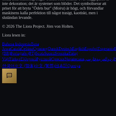
inte dekoration; det är systemet som blöder. Det symboliserar att
priset för att bryta "Ödets bur" (
Moira
) är högt, och förvandlar
maskinens kalla perfektion till något trasigt, kaotiskt, men i
slutändan levande.
© 2026 The Liora Project. Jörn von Holten.
Liora lesen in:
Bahasa Indonesia
Basa
Jawa
Català
Čeština
Cymraeg
Dansk
Deutsch
English
Español
Esperanto
E
(BR)
Português (PT)
Scots
Suomi
Svenska
Tiếng
Việt
Türkçe
Ελληνικά
Русский
Српски
Українська
فارسی
العربية
اردو
한국어
中文 (简体)
中文 (繁體)
日本語
Quenya