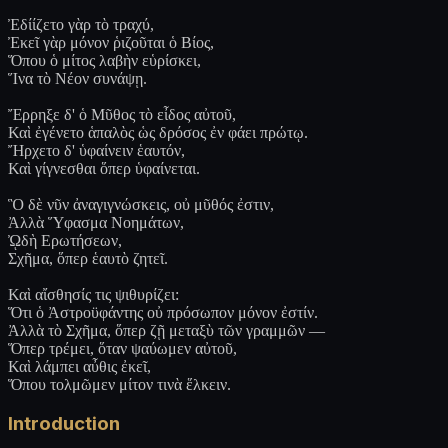
Ἐδίίζετο γὰρ τὸ τραχύ,
Ἐκεῖ γὰρ μόνον ῥιζοῦται ὁ Βίος,
Ὅπου ὁ μίτος λαβὴν εὑρίσκει,
Ἵνα τὸ Νέον συνάψῃ.
Ἔρρηξε δ' ὁ Μῦθος τὸ εἶδος αὐτοῦ,
Καὶ ἐγένετο ἁπαλὸς ὡς δρόσος ἐν φάει πρώτῳ.
Ἤρχετο δ' ὑφαίνειν ἑαυτόν,
Καὶ γίγνεσθαι ὅπερ ὑφαίνεται.
Ὃ δὲ νῦν ἀναγιγνώσκεις, οὐ μῦθός ἐστιν,
Ἀλλὰ Ὕφασμα Νοημάτων,
ᾨδὴ Ερωτήσεων,
Σχῆμα, ὅπερ ἑαυτὸ ζητεῖ.
Καὶ αἴσθησίς τις ψιθυρίζει:
Ὅτι ὁ Ἀστροϋφάντης οὐ πρόσωπον μόνον ἐστίν.
Ἀλλὰ τὸ Σχῆμα, ὅπερ ζῇ μεταξὺ τῶν γραμμῶν —
Ὅπερ τρέμει, ὅταν ψαύωμεν αὐτοῦ,
Καὶ λάμπει αὖθις ἐκεῖ,
Ὅπου τολμῶμεν μίτον τινὰ ἕλκειν.
Introduction