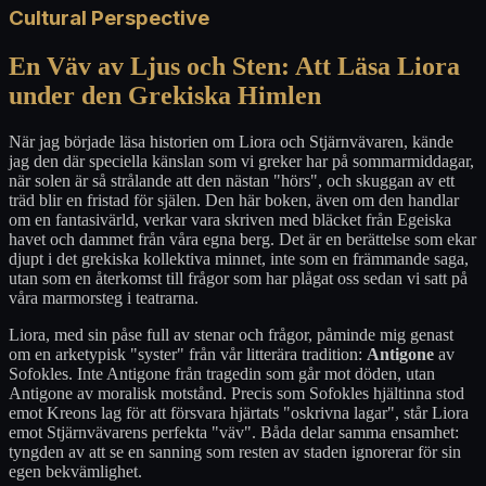
Cultural Perspective
En Väv av Ljus och Sten: Att Läsa Liora
under den Grekiska Himlen
När jag började läsa historien om Liora och Stjärnvävaren, kände
jag den där speciella känslan som vi greker har på sommarmiddagar,
när solen är så strålande att den nästan "hörs", och skuggan av ett
träd blir en fristad för själen. Den här boken, även om den handlar
om en fantasivärld, verkar vara skriven med bläcket från Egeiska
havet och dammet från våra egna berg. Det är en berättelse som ekar
djupt i det grekiska kollektiva minnet, inte som en främmande saga,
utan som en återkomst till frågor som har plågat oss sedan vi satt på
våra marmorsteg i teatrarna.
Liora, med sin påse full av stenar och frågor, påminde mig genast
om en arketypisk "syster" från vår litterära tradition:
Antigone
av
Sofokles. Inte Antigone från tragedin som går mot döden, utan
Antigone av moralisk motstånd. Precis som Sofokles hjältinna stod
emot Kreons lag för att försvara hjärtats "oskrivna lagar", står Liora
emot Stjärnvävarens perfekta "väv". Båda delar samma ensamhet:
tyngden av att se en sanning som resten av staden ignorerar för sin
egen bekvämlighet.