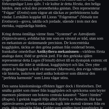
förkroppsligar Liora själv. I vår kultur är detta
Hestia
, den heliga
härden, men också den prometheiska gnistan. Den representerar
"Frågan" (
Erotisi
) som vägrar att släckas av perfektionens kalla
vindar. Lerskålen kopplar till Lioras "Frågestenar" (
Votsala ton
Erotiseon
)—grova, taktila och jordade, stående i trots mot den
eteriska, ouppnåeliga himlen.
Kring denna ömtåliga värme finns "Systemet" av
Astroifantis
(Stjärnvävaren), avbildat här inte som en vävstol av tråd, utan som
en mekanism av skrämmande precision. De koncentriska
kugghjulen, täckta av den gröna patinan från oxiderad brons,
framkallar omedelbart
Antikythera-mekanismen
—världens första
analoga dator, född ur grekisk jord. För den grekiska själen
representerar detta
Logos
(Förnuft) drivet till en dystopisk extrem: ett
universum där ödet är uträknat, kugghjulstyrt och låst. Den yttre
ringen är huggen ur kall vit marmor (
Marmaro
), den eviga vittnet till
vår historia, inskriven med antika bokstäver som dikterar den
"perfekta harmonin" som Liora vågar störa.
Den sanna känslomässiga effekten ligger dock i förstörelsen. Det
smälta guldet som rinner från kugghjulen och sprickorna som bryter
marmorn påminner om bokens centrala katastrof: "Såret i himlen"
(
Rogmi
). I grekisk tragedi följs alltid
Hybris
av
Nemesis
. Här kan
stjärnvävarens perfekta mekaniska logik inte motstå värmen från en
enda, äkta mänsklig fråga. Guldet som smälter över kugghjulen är