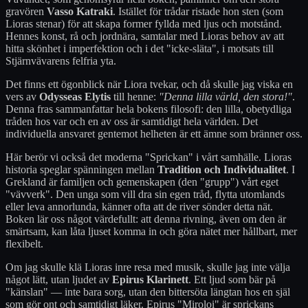
gravören
Vasso Katraki
. Istället för trådar ristade hon sten (som
Lioras stenar) för att skapa former fyllda med ljus och motstånd.
Hennes konst, rå och jordnära, samtalar med Lioras behov av att
hitta skönhet i imperfektion och i det "icke-släta", i motsats till
Stjärnvävarens felfria yta.
Det finns ett ögonblick när Liora tvekar, och då skulle jag viska en
vers av
Odysseas Elytis
till henne:
"Denna lilla värld, den stora!"
.
Denna fras sammanfattar hela bokens filosofi: den lilla, obetydliga
tråden hos var och en av oss är samtidigt hela världen. Det
individuella ansvaret gentemot helheten är ett ämne som bränner oss.
Här berör vi också det moderna "Sprickan" i vårt samhälle. Lioras
historia speglar spänningen mellan
Tradition och Individualitet
. I
Grekland är familjen och gemenskapen (den "grupp") vårt eget
"vävverk". Den unga som vill dra sin egen tråd, flytta utomlands
eller leva annorlunda, känner ofta att de river sönder detta nät.
Boken lär oss något värdefullt: att denna rivning, även om den är
smärtsam, kan låta ljuset komma in och göra nätet mer hållbart, mer
flexibelt.
Om jag skulle klä Lioras inre resa med musik, skulle jag inte välja
något lätt, utan ljudet av
Epirus Klarinett
. Ett ljud som bär på
"känslan" — inte bara sorg, utan den bittersöta längtan hos en själ
som gör ont och samtidigt läker. Epirus "Miroloi" är sprickans