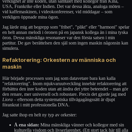
verklighet är inte koden, utan samtalet med kollegor från Kina,
USA, Frankrike eller Indien. Det var dessa äkta, analoga möten –
vid kaffemaskinen, i videokonferenser, vid middagar – som
verkligen öppnade mina ögon.
Jag lärde mig att begrepp som "frihet", "plikt" eller "harmoni" spelar
en helt annan melodi i öronen på en japansk kollega än i mina tyska
öron. Dessa mänskliga resonanser var den första satsen i min
partitur. De gav berättelsen den själ som ingen maskin någonsin kan
simulera.
Refaktorering: Orkestern av människa och
maskin
Här började processen som jag som datavetare bara kan kalla
"refaktorering". Inom mjukvaruutveckling innebär refaktorering att
förbättra den inre koden utan att ändra det yttre beteendet – man gör
den renare, mer universell och robustare. Precis det gjorde jag med
Liora
– eftersom detta systematiska tillvägagångssätt är djupt
förankrat i mitt professionella DNA.
Jag satte ihop en helt ny typ av orkester:
Å ena sidan:
Mina mänskliga vänner och kollegor med sin
kulturella visdom och livserfarenhet. (Ett stort tack här till alla