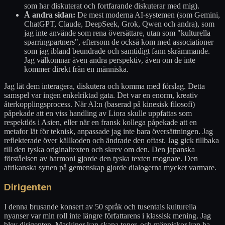
som har diskuterat och fortfarande diskuterar med mig).
Å andra sidan:
De mest moderna AI-systemen (som Gemini,
ChatGPT, Claude, DeepSeek, Grok, Qwen och andra), som
jag inte använde som rena översättare, utan som "kulturella
sparringpartners", eftersom de också kom med associationer
som jag ibland beundrade och samtidigt fann skrämmande.
Jag välkomnar även andra perspektiv, även om de inte
kommer direkt från en människa.
Jag lät dem interagera, diskutera och komma med förslag. Detta
samspel var ingen enkelriktad gata. Det var en enorm, kreativ
återkopplingsprocess. När AI:n (baserad på kinesisk filosofi)
påpekade att en viss handling av Liora skulle uppfattas som
respektlös i Asien, eller när en fransk kollega påpekade att en
metafor lät för teknisk, anpassade jag inte bara översättningen. Jag
reflekterade över källkoden och ändrade den oftast. Jag gick tillbaka
till den tyska originaltexten och skrev om den. Den japanska
förståelsen av harmoni gjorde den tyska texten mognare. Den
afrikanska synen på gemenskap gjorde dialogerna mycket varmare.
Dirigenten
I denna brusande konsert av 50 språk och tusentals kulturella
nyanser var min roll inte längre författarens i klassisk mening. Jag
blev dirigenten. Maskiner kan skapa toner, och människor kan ha