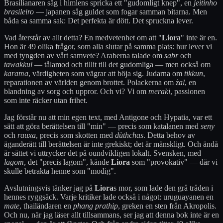
Brasilianaren såg i himlens spricka ett "gudomligt knep", en
jeitinho
brasileiro
— japanen såg guldet som fogar samman bitarna. Men
båda sa samma sak: Det perfekta är dött. Det spruckna lever.
Vad återstår av allt detta? En medvetenhet om att "
Liora
" inte är en.
Hon är 49 olika frågor, som alla slutar på samma plats: hur lever vi
med tyngden av vårt samvete? Araberna talade om
sabr
och
tawakkul
— tålamod och tillit till det gudomliga — men också om
karama
, värdigheten som vägrar att böja sig. Judarna om
tikkun
,
reparationen av världen genom brottet. Polackerna om
żal
, en
blandning av sorg och uppror. Och vi? Vi om
meraki
, passionen
som inte räcker utan frihet.
Jag förstår nu att min egen text, med Antigone och Hypatia, var ett
sätt att göra berättelsen till "min" — precis som katalanen med
seny
och
rauxa
, precis som skotten med
dùthchas
. Detta behov av
äganderätt till berättelsen är inte grekiskt; det är mänskligt. Och ändå
är sättet vi uttrycker det på oundvikligen lokalt. Svensken, med
lagom
, det "precis lagom", kände
Liora
som "provokativ" — där vi
skulle betrakta henne som "modig".
Avslutningsvis tänker jag på
Liora
s mor, som lade den grå tråden i
hennes ryggsäck. Varje kritiker lade också i något: uruguayanen en
mate
, thailändaren en
phang prathip
, greken en sten från Akropolis.
Och nu, när jag läser allt tillsammans, ser jag att denna bok inte är en