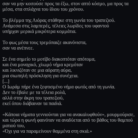
σαν να μην κοιτούσε προς τα έξω, στον απτό κόσμο, μα προς τα
μέσα, στα σπλάχνα του ίδιου του χρόνου.
Το βλέμμα της Λιόρας στάθηκε στη γωνία του τραπεζιού.
Ανάμεσα στις λαμπερές, τέλειες λωρίδες του υφαντού
υπήρχαν μερικά μικρότερα κομμάτια.
Το φως μέσα τους τρεμόπαιζε ακανόνιστα,
σαν να ανέπνεε.
Σε ένα σημείο το μοτίβο διακοπτόταν απότομα,
και ένα μοναχικό, χλωμό νήμα κρεμόταν
και λικνιζόταν σε μια αόρατη αύρα,
μια σιωπηλή πρόσκληση για συνέχεια.
[...]
Ο Ιωράμ πήρε ένα ξεφτισμένο νήμα φωτός από τη γωνία.
Δεν το έβαλε με τα τέλεια ρολά,
αλλά στην άκρη του τραπεζιού,
εκεί όπου διάβαιναν τα παιδιά.
«Κάποια νήματα γεννιούνται για να ανακαλυφθούν», μουρμούρισε,
και τώρα η φωνή φαινόταν να αναδύεται από το βάθος του θαμπού
ματιού του,
«Όχι για να παραμείνουν θαμμένα στη σκιά.»