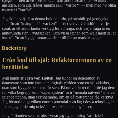
spegel — den är ett fönster. Och från andra sidan tittar 49 olika
ansikten, som alla frågar samma sak: "Varför?" — men med 49 olika
nyanser i "varför".
Jag skulle vilja läsa denna bok på urdu, på swahili, på georgiska.
Inte för att "mångfald är vackert" — det vet vi. Utan för att varje
språk är ett annorlunda verktyg för att fråga, och varje fråga är en
annorlunda sten i ryggsäcken. Och vissa stenar, som walesaren sa, är
inte till för att bygga murar — de är till för att markera vägen.
Backstory
Från kod till själ: Refaktoreringen av en
berättelse
Mitt namn är
Jörn von Holten
. Jag tillhör en generation av
datavetare som inte fann den digitala världen som en självklarhet,
utan som byggde den sten för sten. På universitetet tillhörde jag dem
för vilka begrepp som "expertsystem" och "neurala nätverk" inte var
science fiction, utan fascinerande, om än då fortfarande råa verktyg.
Jag förstod tidigt vilken enorm potential som låg i dessa teknologier
– men jag lärde mig också att respektera deras gränser.
Idag, årtionden senare, observerar jag hypen kring "artificiell