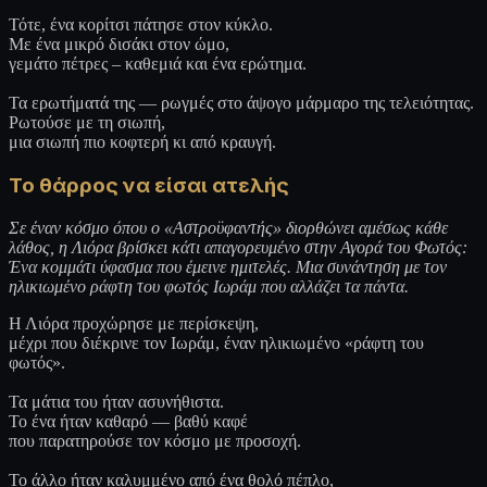
Τότε, ένα κορίτσι πάτησε στον κύκλο.
Με ένα μικρό δισάκι στον ώμο,
γεμάτο πέτρες – καθεμιά και ένα ερώτημα.
Τα ερωτήματά της — ρωγμές στο άψογο μάρμαρο της τελειότητας.
Ρωτούσε με τη σιωπή,
μια σιωπή πιο κοφτερή κι από κραυγή.
Το θάρρος να είσαι ατελής
Σε έναν κόσμο όπου ο «Αστροϋφαντής» διορθώνει αμέσως κάθε
λάθος, η Λιόρα βρίσκει κάτι απαγορευμένο στην Αγορά του Φωτός:
Ένα κομμάτι ύφασμα που έμεινε ημιτελές. Μια συνάντηση με τον
ηλικιωμένο ράφτη του φωτός Ιωράμ που αλλάζει τα πάντα.
Η Λιόρα προχώρησε με περίσκεψη,
μέχρι που διέκρινε τον Ιωράμ, έναν ηλικιωμένο «ράφτη του
φωτός».
Τα μάτια του ήταν ασυνήθιστα.
Το ένα ήταν καθαρό — βαθύ καφέ
που παρατηρούσε τον κόσμο με προσοχή.
Το άλλο ήταν καλυμμένο από ένα θολό πέπλο,