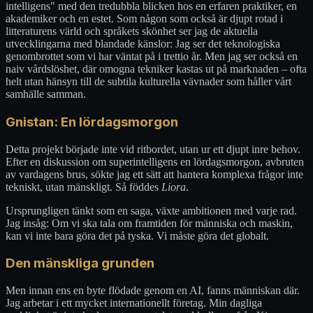
intelligens" med den tredubbla blicken hos en erfaren praktiker, en
akademiker och en estet. Som någon som också är djupt rotad i
litteraturens värld och språkets skönhet ser jag de aktuella
utvecklingarna med blandade känslor: Jag ser det teknologiska
genombrottet som vi har väntat på i trettio år. Men jag ser också en
naiv vårdslöshet, där omogna tekniker kastas ut på marknaden – ofta
helt utan hänsyn till de subtila kulturella vävnader som håller vårt
samhälle samman.
Gnistan: En lördagsmorgon
Detta projekt började inte vid ritbordet, utan ur ett djupt inre behov.
Efter en diskussion om superintelligens en lördagsmorgon, avbruten
av vardagens brus, sökte jag ett sätt att hantera komplexa frågor inte
tekniskt, utan mänskligt. Så föddes
Liora
.
Ursprungligen tänkt som en saga, växte ambitionen med varje rad.
Jag insåg: Om vi ska tala om framtiden för människa och maskin,
kan vi inte bara göra det på tyska. Vi måste göra det globalt.
Den mänskliga grunden
Men innan ens en byte flödade genom en AI, fanns människan där.
Jag arbetar i ett mycket internationellt företag. Min dagliga