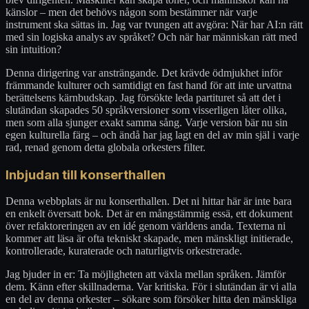
känslor – men det behövs någon som bestämmer när varje
instrument ska sättas in. Jag var tvungen att avgöra: När har AI:n rätt
med sin logiska analys av språket? Och när har människan rätt med
sin intuition?
Denna dirigering var ansträngande. Det krävde ödmjukhet inför
främmande kulturer och samtidigt en fast hand för att inte urvattna
berättelsens kärnbudskap. Jag försökte leda partituret så att det i
slutändan skapades 50 språkversioner som visserligen låter olika,
men som alla sjunger exakt samma sång. Varje version bär nu sin
egen kulturella färg – och ändå har jag lagt en del av min själ i varje
rad, renad genom detta globala orkesters filter.
Inbjudan till konserthallen
Denna webbplats är nu konserthallen. Det ni hittar här är inte bara
en enkelt översatt bok. Det är en mångstämmig essä, ett dokument
över refaktoreringen av en idé genom världens anda. Texterna ni
kommer att läsa är ofta tekniskt skapade, men mänskligt initierade,
kontrollerade, kuraterade och naturligtvis orkestrerade.
Jag bjuder in er: Ta möjligheten att växla mellan språken. Jämför
dem. Känn efter skillnaderna. Var kritiska. För i slutändan är vi alla
en del av denna orkester – sökare som försöker hitta den mänskliga