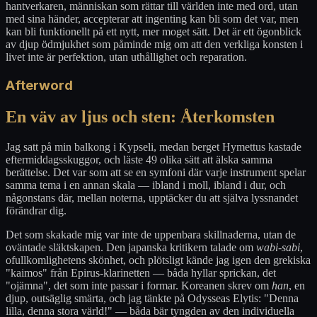
hantverkaren, människan som rättar till världen inte med ord, utan
med sina händer, accepterar att ingenting kan bli som det var, men
kan bli funktionellt på ett nytt, mer moget sätt. Det är ett ögonblick
av djup ödmjukhet som påminde mig om att den verkliga konsten i
livet inte är perfektion, utan uthållighet och reparation.
Afterword
En väv av ljus och sten: Återkomsten
Jag satt på min balkong i Kypseli, medan berget Hymettus kastade
eftermiddagsskuggor, och läste 49 olika sätt att älska samma
berättelse. Det var som att se en symfoni där varje instrument spelar
samma tema i en annan skala — ibland i moll, ibland i dur, och
någonstans där, mellan noterna, upptäcker du att själva lyssnandet
förändrar dig.
Det som skakade mig var inte de uppenbara skillnaderna, utan de
oväntade släktskapen. Den japanska kritikern talade om
wabi-sabi
,
ofullkomlighetens skönhet, och plötsligt kände jag igen den grekiska
"kaimos" från Epirus-klarinetten — båda hyllar sprickan, det
"ojämna", det som inte passar i formar. Koreanen skrev om
han
, en
djup, outsäglig smärta, och jag tänkte på Odysseas Elytis: "Denna
lilla, denna stora värld!" — båda bär tyngden av den individuella