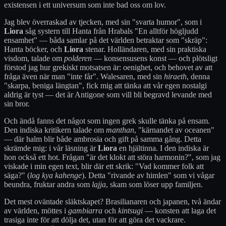
existensen i ett universum som inte bad oss om lov.
Jag blev överraskad av tjecken, med sin "svarta humor", som i
Liora
såg systern till Hanta från Hrabals "En alltför högljudd
ensamhet" — båda samlar på det världen betraktar som "skräp":
Hanta böcker, och
Liora
stenar. Holländaren, med sin praktiska
visdom, talade om
polderen
— konsensusens konst — och plötsligt
förstod jag hur grekiskt motsatsen är: oenighet, och behovet av att
fråga även när man "inte får". Walesaren, med sin
hiraeth
, denna
"skarpa, beniga längtan", fick mig att tänka att vår egen nostalgi
aldrig är tyst — det är Antigone som vill bli begravd levande med
sin bror.
Och ändå fanns det något som ingen grek skulle tänka på ensam.
Den indiska kritikern talade om
manthan
, "kärnandet av oceanen"
— där halm blir både ambrosia och gift på samma gång. Detta
skrämde mig: i vår läsning är
Liora
en hjältinna. I den indiska är
hon också ett hot. Frågan "är det klokt att störa harmonin?", som jag
viskade i min egen text, blir där ett skrik: "Vad kommer folk att
säga?" (
log kya kahenge
). Detta "rivande av himlen" som vi vågar
beundra, fruktar andra som
lajja
, skam som löser upp familjen.
Det mest oväntade släktskapet? Brasilianaren och japanen, två ändar
av världen, möttes i
gambiarra
och
kintsugi
— konsten att laga det
trasiga inte för att dölja det, utan för att göra det vackrare.