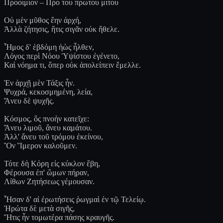
Προοιμιον – Προ του πρωτου μιτου
Οὐ μὲν μῦθος ἔην ἀρχή,
Ἀλλὰ ζήτησις, ἥτις σιγᾶν οὐκ ἤθελε.
Ἦμος δ' ἑβδόμη ἠὼς ἦλθεν,
Λόγος περὶ Νόου Ὑψίστου ἐγένετο,
Καὶ νόημα τι, ὅπερ οὐκ ἀπολείπειν ἔμελλε.
Ἐν ἀρχῇ μὲν Τάξις ἦν.
Ψυχρά, κεκοσμημένη, λεία,
Ἄνευ δὲ ψυχῆς.
Κόσμος, ὃς πνοὴν κατεῖχε:
Ἄνευ λιμοῦ, ἄνευ καμάτου.
Ἀλλ' ἄνευ τοῦ τρόμου ἐκείνου,
Ὃν Ἵμερον καλοῦμεν.
Τότε δὴ Κόρη εἰς κύκλον ἔβη,
Φέρουσα ἐπ' ὤμων πήραν,
Λίθων Ζητήσεως γέμουσαν.
Ἦσαν δ' αἱ ἐρωτήσεις ῥωγμαὶ ἐν τῷ Τελείῳ.
Ἠρώτα δὲ μετὰ σιγῆς,
Ἥτις ἦν τομωτέρα πάσης κραυγῆς.