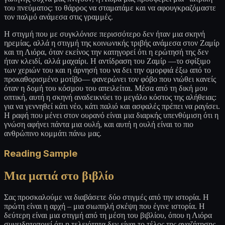
του πνεύματος: το θάρρος να σταματάμε και να αφουγκραζόμαστε
τον παλμό ανάμεσα στις γραμμές.
Η στιγμή που με συγκλόνισε περισσότερο δεν ήταν μια σκηνή
ηρεμίας, αλλά η στιγμή της κοινωνικής τριβής ανάμεσα στον Ζαμίρ
και τη Λιόρα, όταν εκείνος την κατηγορεί ότι η ερώτησή της δεν
ήταν κλειδί, αλλά μαχαίρι. Η αντίδραση του Ζαμίρ —το σφίξιμο
των χεριών του και η άρνησή του να δει την ομορφιά έξω από το
προκαθορισμένο μοτίβο— φανερώνει τον φόβο που νιώθει κανείς
όταν η δομή του κόσμου του απειλείται. Μέσα από τη δική μου
οπτική, αυτή η σκηνή αναδεικνύει το μεγάλο κόστος της αλήθειας:
για να γεννηθεί κάτι νέο, κάτι παλιό και ασφαλές πρέπει να ραγίσει.
Η ραφή που μένει στον ουρανό είναι μια διαρκής υπενθύμιση ότι η
γνώση αφήνει πάντα μια ουλή, και αυτή η ουλή είναι το πιο
ανθρώπινο κομμάτι πάνω μας.
Reading Sample
Μια ματιά στο βιβλίο
Σας προσκαλούμε να διαβάσετε δύο στιγμές από την ιστορία. Η
πρώτη είναι η αρχή – μια σιωπηλή σκέψη που έγινε ιστορία. Η
δεύτερη είναι μια στιγμή από τη μέση του βιβλίου, όπου η Λιόρα
συνειδητοποιεί ότι η τελειότητα δεν είναι το τέλος της αναζήτησης,