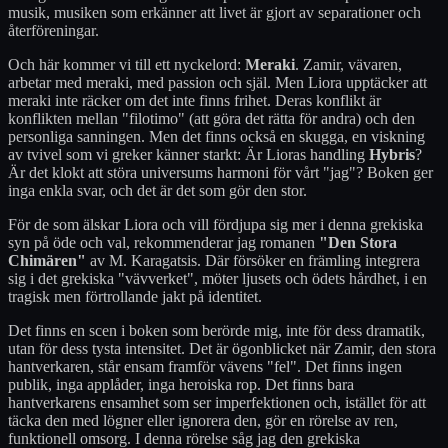
musik, musiken som erkänner att livet är gjort av separationer och
återföreningar.
Och här kommer vi till ett nyckelord:
Meraki
. Zamir, vävaren,
arbetar med meraki, med passion och själ. Men Liora upptäcker att
meraki inte räcker om det inte finns frihet. Deras konflikt är
konflikten mellan "filotimo" (att göra det rätta för andra) och den
personliga sanningen. Men det finns också en skugga, en viskning
av tvivel som vi greker känner starkt: Är Lioras handling
Hybris
?
Är det klokt att störa universums harmoni för vårt "jag"? Boken ger
inga enkla svar, och det är det som gör den stor.
För de som älskar Liora och vill fördjupa sig mer i denna grekiska
syn på öde och val, rekommenderar jag romanen
"Den Stora
Chimären"
av M. Karagatsis. Där försöker en främling integrera
sig i det grekiska "vävverket", möter ljusets och ödets hårdhet, i en
tragisk men förtrollande jakt på identitet.
Det finns en scen i boken som berörde mig, inte för dess dramatik,
utan för dess tysta intensitet. Det är ögonblicket när Zamir, den stora
hantverkaren, står ensam framför vävens "fel". Det finns ingen
publik, inga applåder, inga heroiska rop. Det finns bara
hantverkarens ensamhet som ser imperfektionen och, istället för att
täcka den med lögner eller ignorera den, gör en rörelse av ren,
funktionell omsorg. I denna rörelse såg jag den grekiska