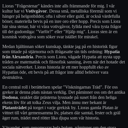
Lioras "Frågestenar" kändes inte alls främmande för mig. I vår
kultur har vi
Votivgåvor
. Dessa små, metalliska föremål som vi
hänger på helgonbilder, ofta i silver eller guld, är också värdefulla
böner, materiella bevis på en inre oro eller hopp. Precis som Liora
bär sina stenar, bär vi våra votivgåvor, fyllda med våra tysta frågor
till det gudomliga: "Varför?" eller "Hjälp mig". Lioras sten är en
kosmisk votivgåva som söker svar istället för mirakel.
Medan hjältinnan söker kunskap, tänkte jag på en historisk figur
som tittade på stjärnorna och ifrågasatte sin tids ordning:
Hypatia
från Alexandria
. Precis som Liora, vågade Hypatia att nysta upp
tråden av matematisk och filosofisk sanning, även när det hotade det
sociala nätverket. Lioras historia är ett mer hoppfullt eko av
Hypatias öde, ett bevis på att frågor inte alltid behöver vara
destruktiva.
En central roll i berättelsen spelar "Viskningarnas Träd". För oss
greker är denna plats nästan verklig. Det påminner oss om det antika
Dodona
, oraklet där prästerna lyssnade på suset från den heliga
ekens löv för att tolka Zeus vilja. Men ännu mer bekant är
Platanträdet
på torget i varje grekisk by. Lioras gamla Platan är
vittnet till vårt gemensamma liv, platsen där samtal, fester och gräl
äger rum, trädet med rötter lika djupa som vår historia.
Vävandet, som genomsyrar hela boken, påminner om den stora