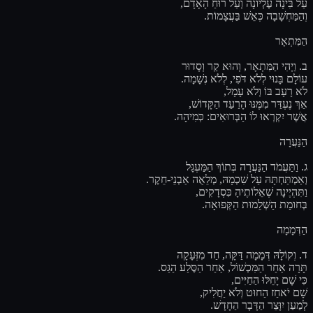
עַל בִּינָה עֶלְיוֹנָה וְעַל רוּחַ הָאָדָם,
וְהַמַּחְשָׁבָה כְּאֵשׁ בַּעֲצָמוֹת.
הַמִּתְאָר
ב. וַיְהִי הַמִּתְאָר, וְהוּא קַר וְסָדוּר
עוֹלָם בָּנוּי לְלֹא דֹּפִי, לְלֹא נְשָׁמָה.
לֹא רָעָב בּוֹ וְלֹא עָמָל,
אַךְ נֶעְדַּר מִמֶּנּוּ הָרַעַד הַקָּדוֹשׁ,
אֲשֶׁר יִקְרְאוּ לוֹ הַבְּרוּאִים: כְּמִיהָה.
הַנַּעֲרָה
ג. וַתַּעֲמֹד הַנַּעֲרָה בְּתוֹךְ הַמַּעְגָּל
וְאַמְתַּחְתָּהּ עַל שִׁכְמָהּ, מְלֵאֻה אַבְנֵי-חֵקֶר.
וַתִּהְיֶינָה שְׁאֵלוֹתֶיהָ כִּסְדָקִים,
בְּחומַת הַשְּׁלֵמוּת הַקְּפוּאָה.
הַדְּמָמָה
ד. וְקוֹלָהּ דְּמָמָה דַּקָּה, חַד מִזְּעָקָה
תָּרָה אַחַר הַמִּכְשׁוֹל, אַחַר הַסֶּלַע הַגַּס.
כִּי שָׁם יָחֵלּוּ הַחַיִּים,
שָׁם יֹאחַז הַחוּט וְלֹא יַחֲלִיק,
לְמַעַן יִוָּצֵר הַדָּבָר הַחָדָשׁ.