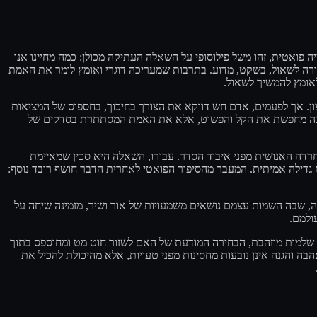
פואטית, זהו משל פילוסופי על השאלה העתיקה מכולן: כמה מחיינו אנו
ורה לשאול, בשקט, מדוע. בתרבות שמעריכה דוגרי ואומץ לומר את האמת
ולאומץ להמשיך לשאול
ון. אך לפעמים, אדם חש דווקא את הצורך בחיכוך, בחספוס של המציאות
א אינה מחפשת את הקל והפשוט, אלא את האמת המסתתרת בסדקים של
רדה האנושית מפני איבוד הסדר. עבורו, השאלה היא סכין שמאיימת
ח גדילה אמיתית. המעבר מהסיפור הפואטי לאחרית הדבר חושף רובד נוסף
, שבה השמות עצמם נושאים משמעויות של אור ושיר, מזמינה שיחה על
עולמם
 שלמות מוזהבת, הבחירה המודעת של האם לשזור חוט מט ומחוספס בתוך
 והגנה אינן נובעות מחסינות מפני טעויות, אלא מהיכולת להכיל את