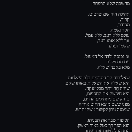
מחשבה שלא הרפתה.
תחילה היה שם שרטוט.
קריר,
מסודר,
חסר נשמה.
עולם ללא רעב, ללא עמל.
אך ללא אותו רעד,
ששמו געגוע.
אז נכנסה ילדה אל המעגל.
עם תרמיל גב
מלא באבני־שאלה.
שאלותיה היו הסדקים בלב השלמות.
היא שאלה את השאלות באותו שקט,
שהיה חַד יותר מכל זעקה.
היא חיפשה את החספוס,
כי רק שם מתחילים החיים,
מפני ששם מוצא החוט אחיזה,
שממנה ניתן לקשור משהו חדש.
הסיפור שבר את תבניתו.
הוא הפך רך כטל באור ראשון.
הוא החל לטוות את עצמו