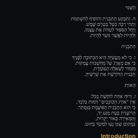
הַשִּׁנּוּי
ה. וַתִּבָּקַע הַתַּבְנִית וְתוֹסִיף לְהִשְׁתַּנּוֹת
וַתְּהִי רַכָּה כַּטַּל בְּטֶרֶם שֶׁמֶשׁ.
וַיָּחֶל הַסִּפּוּר לִטְווֹת אֶת עַצְמוֹ,
וְלִהְיוֹת לַאֲשֶׁר נוֹעַד לִהְיוֹת.
הַתַּבְנִית
ו. כִּי לֹא מַעֲשִׂיָּה הִיא הַכְּתוּבָה לְפָנֶיךָ
כִּי אִם מַאֲרָג שֶׁל מַחְשָׁבוֹת עֲמֻקּוֹת.
מִזְמוֹר לַשְּׁאֵלָה הָעוֹמֶדֶת,
תַּבְנִית הַדּוֹרֶשֶׁת אֶת שָׁרָשֶׁיהָ.
הָאוֹרֵג
ז. וְרוּחַ אַחַת לוֹחֶשֶׁת בַּכֹּל:
אֵין "אוֹרֵג הַכּוֹכָבִים" דְּמוּת בִּלְבַד,
כִּי הוּא הַתַּבְנִית הַפּוֹעֶמֶת בַּנִּסְתָּר.
הָרוֹעֶדֶת בְּעֵת מַגַּע יָד,
וְהַמְּאִירָה בְּאוֹר יְקָרוֹת,
בְּמָקוֹם שֶׁבּוֹ נָעֵז לִמְשֹׁךְ בַּחוּט.
Introduction