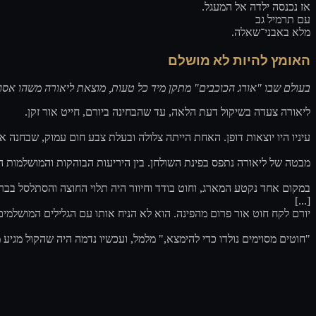
אז נכנסה ילדה אל המעגל.
עם תרמיל גב
מלא באבני־שאלה.
האומץ להיות לא מושלם
בעולם שבו "אורג הכוכבים" מתקן מיד כל טעות, מוצאת ליאורה משהו אסו.
ליאורה צעדה בשיקול דעת הלאה, עד שהבחינה ביורם, חייט אור זקן.
עיניו היו יוצאות דופן. האחת הייתה צלולה ובעלת צבע חום עמוק, שבחנה.
מבטה של ליאורה נתפס בפינת השולחן. בין היריעות הבוהקות והמושלמות ה.
במקום אחד נקטע המארג, וחוט בודד וחיוור היה תלוי החוצה והסתלסל בב.
[...]
יורם לקח חוט אור פרום מהפינה. הוא לא הניח אותו עם הגלילים המושלמי.
חוטים מסוימים נולדו כדי להימצא," מלמל, ועכשיו נדמה היה שהקול מגי."