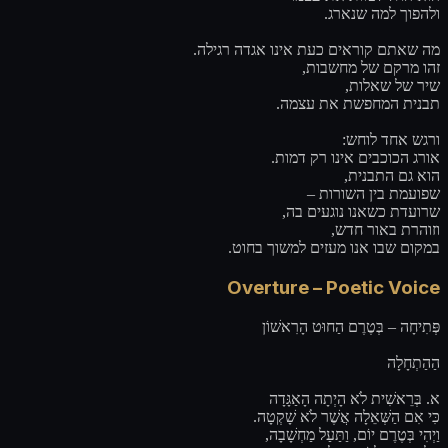
ולהפוך למה שנארג.
מה שאתם קוראים כעת אינו אגדה רגילה.
זהו מרקם של מחשבות,
שיר של שאלות,
תבנית המחפשת את עצמה.
ורגש אחד לוחש:
אורג הכוכבים אינו רק דמות.
הוא גם התבנית,
שפועמת בין השורות –
שרועדת כשאנו נוגעים בה,
וזוהרת באור חדש,
במקום שבו אנו מעזים למשוך בחוט.
Overture – Poetic Voice
פְּתִיחָה – בְּטֶרֶם הַחוּט הָרִאשׁוֹן
הַהַתְחָלָה
א. בְּרֵאשִׁית לֹא הָיְתָה הָאַגָּדָה
כִּי אִם הַשְּׁאֵלָה אֲשֶׁר לֹא שָׁקְטָה.
וַיְהִי בְּטֶרֶם יוֹם, וַתַּעַל מַחְשָׁבָה,