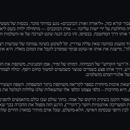
קורא כזה, «ליאורה ואורג הכוכבים» נוגע במיתר מוכר. בכסות של מעשייה 
יה מוחלטת על ידי ישות עליונה — אורג הכוכבים — מתחילה ילדה בשם ליא
כבד אותו דרך המחשבה. בבסיסו, זהו כתב הגנה שקט לערכה של אי-השלמות 
וד מוענק כמתנה שאין עליה עוררין, קל לשקוע בשינה עמוקה של שביעות רצ
אלה", מייצגת את אותו אי-שקט פנימי שמסרב לקבל את המובן מאליו. הי
א ה"רעד הקדוש" של הכמיהה. דמותו של זמיר, אמן המנגינות, משקפת את הח
רע, דרך אותו פצע בשמיים שנוצר כשמעזים למשוך בחוט רופף, יכולה לצמו
 של אלגוריתמים מושלמים
 נושאת איכות מיוחדת כספר לקריאה משותפת בתוך המשפחה. השפה העשירה
היא מחויבות – כלפי עצמנו וכלפי אלו שהשאלות שלנו עלולות לטלטל את 
אפור הקטן בשקיק הרקום של אמה. בתוך עולם שבו כולם מתאמצים להפגין
עריכה אותנטיות ויושר ("דוגרי"), הרגע הזה מסמל את ההכרה בכך שאהבה
שג לבין היופי שבסימן האישי, הלא-מושלם, שכל אדם מותיר במארג החיים שלו