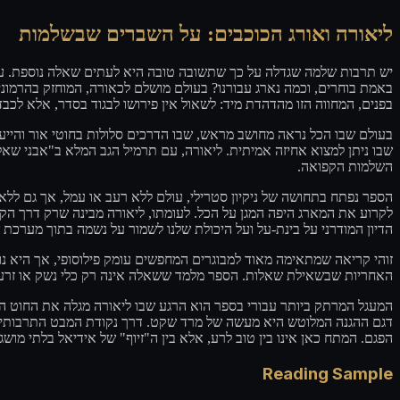
ליאורה ואורג הכוכבים: על השברים שבשלמות
יש תרבות שלמה שגדלה על כך שתשובה טובה היא לעתים שאלה נוספת. עבור 
באמת בוחרים, וכמה נארג עבורנו? בעולם מושלם לכאורה, המוחזק בהרמונ
בפנים, המחווה הזו מהדהדת מיד: לשאול אין פירושו לבגוד בסדר, אלא ל.
בעולם שבו הכל נראה מחושב מראש, שבו הדרכים סלולות בחוטי אור והייע
שבו ניתן למצוא אחיזה אמיתית. ליאורה, עם תרמיל הגב המלא ב"אבני ש
השלמות הקפואה.
הספר נפתח בתחושה של ניקיון סטרילי, עולם ללא רעב או עמל, אך גם לל
לקרוע את המארג היפה המגן על הכל. לעומתו, ליאורה מבינה שרק דרך הק:
הדיון המודרני על בינת-על ועל היכולת שלנו לשמור על נשמה בתוך מערכת.
זוהי קריאה שמתאימה מאוד למבוגרים המחפשים עומק פילוסופי, אך היא
האחריות שבשאילת שאלות. הספר מלמד ששאלה אינה רק כלי נשק או זרע, .
המעגל המרתק ביותר עבורי בספר הוא הרגע שבו ליאורה מגלה את החוט ה
דגם ההגנה המלוטש היא מעשה של מרד שקט. דרך נקודת המבט התרבותית המ
הפגם. המתח כאן אינו בין טוב לרע, אלא בין ה"זיוף" של אידיאל בלתי מו.
Reading Sample