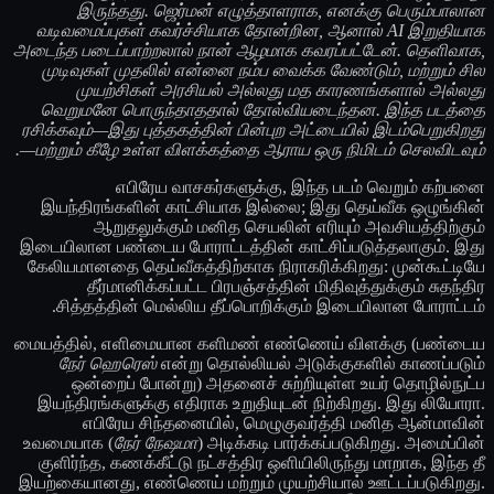
இருந்தது. ஜெர்மன் எழுத்தாளராக, எனக்கு பெரும்பாலான
வடிவமைப்புகள் கவர்ச்சியாக தோன்றின, ஆனால் AI இறுதியாக
அடைந்த படைப்பாற்றலால் நான் ஆழமாக கவரப்பட்டேன். தெளிவாக,
முடிவுகள் முதலில் என்னை நம்ப வைக்க வேண்டும், மற்றும் சில
முயற்சிகள் அரசியல் அல்லது மத காரணங்களால் அல்லது
வெறுமனே பொருந்தாததால் தோல்வியடைந்தன. இந்த படத்தை
ரசிக்கவும்—இது புத்தகத்தின் பின்புற அட்டையில் இடம்பெறுகிறது
—மற்றும் கீழே உள்ள விளக்கத்தை ஆராய ஒரு நிமிடம் செலவிடவும்.
எபிரேய வாசகர்களுக்கு, இந்த படம் வெறும் கற்பனை
இயந்திரங்களின் காட்சியாக இல்லை; இது தெய்வீக ஒழுங்கின்
ஆறுதலுக்கும் மனித செயலின் எரியும் அவசியத்திற்கும்
இடையிலான பண்டைய போராட்டத்தின் காட்சிப்படுத்தலாகும். இது
கேலியமானதை தெய்வீகத்திற்காக நிராகரிக்கிறது: முன்கூட்டியே
தீர்மானிக்கப்பட்ட பிரபஞ்சத்தின் மிதிவுத்துக்கும் சுதந்திர
சித்தத்தின் மெல்லிய தீப்பொறிக்கும் இடையிலான போராட்டம்.
மையத்தில், எளிமையான களிமண் எண்ணெய் விளக்கு (பண்டைய
நேர் ஹெரெஸ்
என்று தொல்லியல் அடுக்குகளில் காணப்படும்
ஒன்றைப் போன்று) அதனைச் சுற்றியுள்ள உயர் தொழில்நுட்ப
இயந்திரங்களுக்கு எதிராக உறுதியுடன் நிற்கிறது. இது லியோரா.
எபிரேய சிந்தனையில், மெழுகுவர்த்தி மனித ஆன்மாவின்
உவமையாக (
நேர் நேஷமா
) அடிக்கடி பார்க்கப்படுகிறது. அமைப்பின்
குளிர்ந்த, கணக்கீட்டு நட்சத்திர ஒளியிலிருந்து மாறாக, இந்த தீ
இயற்கையானது, எண்ணெய் மற்றும் முயற்சியால் ஊட்டப்படுகிறது.