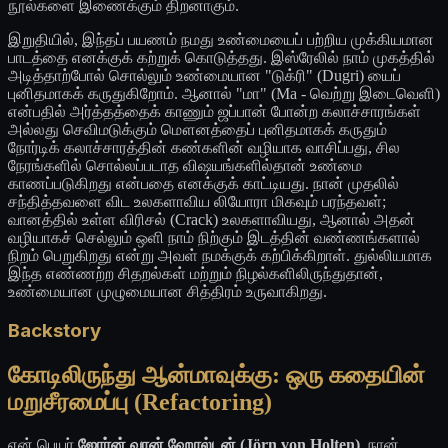
நூல்களை இணைக்கும் திறனாகும்.
இறுதியில், இந்தப் பயணம் நமது உண்மையைப் பற்றிய முக்கியமான
பாடத்தை எனக்குக் கற்றுக் கொடுத்தது. இஸ்ரேலில் நாம் முகத்தில்
அடித்தாற்போல் சொல்லும் உண்மையான "டுக்ரி" (Dugri) யைப்
புனிதமாகக் கருதுகிறோம். ஆனால் "மா" (Ma - வெற்று இடைவெளி)
என்பதில் அர்த்தத்தைக் காணும் ஜப்பான் போன்ற கலாச்சாரங்கள்
அல்லது செவிமடுக்கும் மௌனத்தைப் புனிதமாகக் கருதும்
நோர்டிக் கலாச்சாரத்தின் கண்களின் வழியாக வாசிப்பது, சில
நேரங்களில் சொல்லப்படாத விஷயங்களில்தான் உண்மை
காணப்படுகிறது என்பதை எனக்குக் காட்டியது. நான் முதலில்
சந்தித்தவளை விட உலகளாவிய லியோரா மிகவும் பரந்தவள்;
வானத்தில் உள்ள விரிசல் (Crack) உலகளாவியது, ஆனால் அதன்
வழியாகச் செல்லும் ஒளி நாம் நிற்கும் இடத்தின் வண்ணங்களால்
நிறம் பெறுகிறது என்று அவள் நமக்குக் கற்பிக்கிறாள். துல்லியமாக
இந்த எண்ணற்ற சிதறல்கள் மற்றும் நிழல்களிலிருந்துதான்,
உண்மையான முழுமையான சித்திரம் உருவாகிறது.
Backstory
கோடிலிருந்து ஆன்மாவுக்கு: ஒரு கதையின்
மறுசீரமைப்பு (Refactoring)
என் பெயர்
ஜோர்ன் வான் ஹோல்டன் (Jörn von Holten)
. நான்