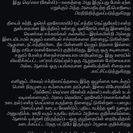
இது
ஷெ'எலா
(கேள்வி)—உலகத்தை அது இருப்பது போல் ஏற்க
மறுக்கும் அந்த அமைதியற்ற தீப்பொறியை
பிரதிநிதித்துவப்படுத்துகிறது.
தீயைச் சுற்றி,
ஓரெக் ஹகோகாவிம்
(நட்சத்திர நெய்துவோர்) என்ற
துன்பகரமான இயந்திரம் உள்ளது. ஒன்றோடொன்று இணைந்த
வெண்கல சக்கரங்கள்
கல்கலிம்
—இரக்கமின்றி அல்லது
இடைவிடாமல் சுழலும் வானியல் சக்கரங்களை நினைவூட்டுகின்றன.
ஆழமான, நட்சத்திரமிடை நீல பின்னணி வெறும் நிறமாக இல்லை;
இது
ரகியா
(வான்கோளம்) குறிக்கிறது, இங்கு ஒரு கடினமான,
சதுரம் போன்ற சிறைச்சாலையாக மாறியுள்ளது. இது உரையில்
விவரிக்கப்பட்ட
மா'ராக்
(நெய்தல்) ஒரு ஆறுதலான போர்வையாக
அல்ல, ஆனால் ஒரு பயங்கரமான துல்லியத்தின் சிறையாக
காட்சிப்படுத்துகிறது.
எனினும், மிகவும் சக்திவாய்ந்தவை, இந்த ஒழுங்கை உடைக்கும்
பொன் நிறமுடைய கூர்மையான நரம்புகள். இவை லியோராவின்
அவ்னேய் ஷெ'எலா
(கேள்வி கற்கள்) என்பதின் உடல்
வடிவங்களாகும். அவை
ஷெவிராட் ஹகேலிம்
(கலசங்களின்
உடைதல்) என்ற மெய்மறை கருத்தை நினைவூட்டுகின்றன—பழைய
அமைப்புகள் உடைய வேண்டும், புதிய, உயர்ந்த ஒளி நுழைய
அனுமதிக்க. ஊறி வரும் உருகிய தங்கம் அழிவை குறிக்கவில்லை,
ஆனால்
டிக்குன்
(திருத்தம்)—ஒரு குழந்தையின் தைரியத்தால்
உடைக்கப்பட்ட பிறகு மட்டுமே இருக்கும் அழகை குறிக்கிறது.