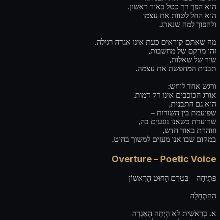
הוא הפך רך כטל באור ראשון.
הוא החל לטוות את עצמו
ולהפוך למה שנארג.
מה שאתם קוראים כעת אינו אגדה רגילה.
זהו מרקם של מחשבות,
שיר של שאלות,
תבנית המחפשת את עצמה.
ורגש אחד לוחש:
אורג הכוכבים אינו רק דמות.
הוא גם התבנית,
שפועמת בין השורות –
שרועדת כשאנו נוגעים בה,
וזוהרת באור חדש,
במקום שבו אנו מעזים למשוך בחוט.
Overture – Poetic Voice
פְּתִיחָה – בְּטֶרֶם הַחוּט הָרִאשׁוֹן
הַהַתְחָלָה
א. בְּרֵאשִׁית לֹא הָיְתָה הָאַגָּדָה