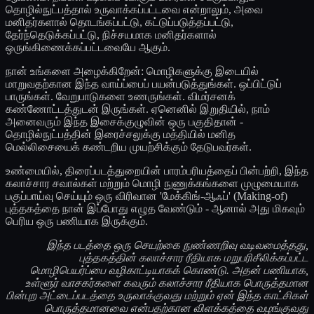
தொழில்நுட்பத்தால் உருவாக்கப்பட்டவை என்றாலும், அவை
மனிதர்களால் தொடங்கப்பட்டு, கட்டுப்படுத்தப்பட்டு,
தேர்ந்தெடுக்கப்பட்டு, நிச்சயமாக மனிதர்களால்
ஒருங்கிணைக்கப்பட்டவையே ஆகும்.
நான் உங்களை அழைக்கிறேன்: மொழிகளுக்கு இடையில்
மாறுவதற்கான இந்த வாய்ப்பைப் பயன்படுத்துங்கள். ஒப்பிட்டுப்
பாருங்கள். வேறுபாடுகளை உணருங்கள். விமர்சனக்
கண்ணோட்டத்துடன் இருங்கள். ஏனெனில் இறுதியில், நாம்
அனைவரும் இந்த இசைக்குழுவின் ஒரு பகுதிதான் -
தொழில்நுட்பத்தின் இரைச்சலுக்கு மத்தியில் மனித
மெல்லிசையைக் கண்டறிய முயற்சிக்கும் தேடுபவர்கள்.
உண்மையில், திரைப்படத்துறையின் பாரம்பரியத்தைப் பின்பற்றி, இந்த
கலாச்சார சவால்கள் மற்றும் மொழி நுணுக்கங்களை முழுமையாக
பகுப்பாய்வு செய்யும் ஒரு விரிவான 'மேக்கிங்-ஆஃப்' (Making-of)
புத்தகத்தை நான் இப்போது எழுத வேண்டும் - ஆனால் அது மிகவும்
பெரிய ஒரு பணியாக இருக்கும்.
இந்த படத்தை ஒரு செயற்கை நுண்ணறிவு வடிவமைத்தது,
புத்தகத்தின் கலாச்சார ரீதியாக மறுபரிசீலிக்கப்பட்ட
மொழிபெயர்ப்பை வழிகாட்டியாகக் கொண்டு. அதன் பணியாக,
உள்ளூர் வாசகர்களை கவரும் கலாச்சார ரீதியாக பொருத்தமான
பின்புற அட்டைப்படத்தை உருவாக்குவது மற்றும் ஏன் இந்த காட்சிகள்
பொருத்தமானவை என்பதற்கான விளக்கத்தை வழங்குவது