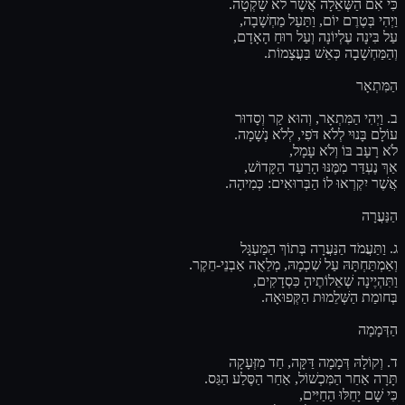
כִּי אִם הַשְּׁאֵלָה אֲשֶׁר לֹא שָׁקְטָה.
וַיְהִי בְּטֶרֶם יוֹם, וַתַּעַל מַחְשָׁבָה,
עַל בִּינָה עֶלְיוֹנָה וְעַל רוּחַ הָאָדָם,
וְהַמַּחְשָׁבָה כְּאֵשׁ בַּעֲצָמוֹת.
הַמִּתְאָר
ב. וַיְהִי הַמִּתְאָר, וְהוּא קַר וְסָדוּר
עוֹלָם בָּנוּי לְלֹא דֹּפִי, לְלֹא נְשָׁמָה.
לֹא רָעָב בּוֹ וְלֹא עָמָל,
אַךְ נֶעְדַּר מִמֶּנּוּ הָרַעַד הַקָּדוֹשׁ,
אֲשֶׁר יִקְרְאוּ לוֹ הַבְּרוּאִים: כְּמִיהָה.
הַנַּעֲרָה
ג. וַתַּעֲמֹד הַנַּעֲרָה בְּתוֹךְ הַמַּעְגָּל
וְאַמְתַּחְתָּהּ עַל שִׁכְמָהּ, מְלֵאֻה אַבְנֵי-חֵקֶר.
וַתִּהְיֶינָה שְׁאֵלוֹתֶיהָ כִּסְדָקִים,
בְּחומַת הַשְּׁלֵמוּת הַקְּפוּאָה.
הַדְּמָמָה
ד. וְקוֹלָהּ דְּמָמָה דַּקָּה, חַד מִזְּעָקָה
תָּרָה אַחַר הַמִּכְשׁוֹל, אַחַר הַסֶּלַע הַגַּס.
כִּי שָׁם יָחֵלּוּ הַחַיִּים,