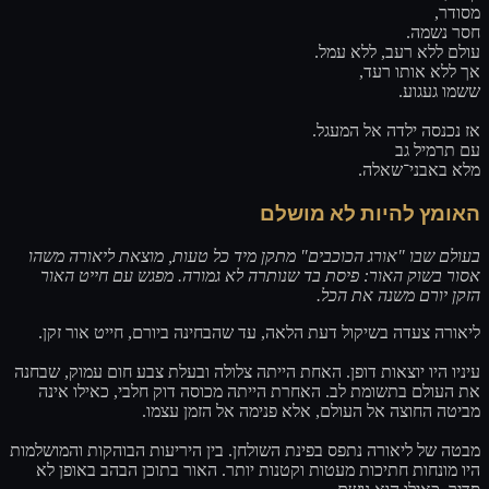
מסודר,
חסר נשמה.
עולם ללא רעב, ללא עמל.
אך ללא אותו רעד,
ששמו געגוע.
אז נכנסה ילדה אל המעגל.
עם תרמיל גב
מלא באבני־שאלה.
האומץ להיות לא מושלם
בעולם שבו "אורג הכוכבים" מתקן מיד כל טעות, מוצאת ליאורה משהו
אסור בשוק האור: פיסת בד שנותרה לא גמורה. מפגש עם חייט האור
הזקן יורם משנה את הכל.
ליאורה צעדה בשיקול דעת הלאה, עד שהבחינה ביורם, חייט אור זקן.
עיניו היו יוצאות דופן. האחת הייתה צלולה ובעלת צבע חום עמוק, שבחנה
את העולם בתשומת לב. האחרת הייתה מכוסה דוק חלבי, כאילו אינה
מביטה החוצה אל העולם, אלא פנימה אל הזמן עצמו.
מבטה של ליאורה נתפס בפינת השולחן. בין היריעות הבוהקות והמושלמות
היו מונחות חתיכות מעטות וקטנות יותר. האור בתוכן הבהב באופן לא