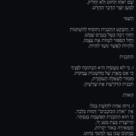
שָׁם יֹאחַז הַחוּט וְלֹא יַחֲלִיק,
לְמַעַן יִוָּצֵר הַדָּבָר הַחָדָשׁ.
הַשִּׁנּוּי
ה. וַתִּבָּקַע הַתַּבְנִית וְתוֹסִיף לְהִשְׁתַּנּוֹת
וַתְּהִי רַכָּה כַּטַּל בְּטֶרֶם שֶׁמֶשׁ.
וַיָּחֶל הַסִּפּוּר לִטְווֹת אֶת עַצְמוֹ,
וְלִהְיוֹת לַאֲשֶׁר נוֹעַד לִהְיוֹת.
הַתַּבְנִית
ו. כִּי לֹא מַעֲשִׂיָּה הִיא הַכְּתוּבָה לְפָנֶיךָ
כִּי אִם מַאֲרָג שֶׁל מַחְשָׁבוֹת עֲמֻקּוֹת.
מִזְמוֹר לַשְּׁאֵלָה הָעוֹמֶדֶת,
תַּבְנִית הַדּוֹרֶשֶׁת אֶת שָׁרָשֶׁיהָ.
הָאוֹרֵג
ז. וְרוּחַ אַחַת לוֹחֶשֶׁת בַּכֹּל:
אֵין "אוֹרֵג הַכּוֹכָבִים" דְּמוּת בִּלְבַד,
כִּי הוּא הַתַּבְנִית הַפּוֹעֶמֶת בַּנִּסְתָּר.
הָרוֹעֶדֶת בְּעֵת מַגַּע יָד,
וְהַמְּאִירָה בְּאוֹר יְקָרוֹת,
בְּמָקוֹם שֶׁבּוֹ נָעֵז לִמְשֹׁךְ בַּחוּט.