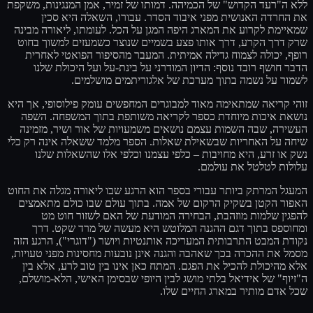
ללא ה"רעד הקדוש" של הכמיהה. דמותו של זמיר, אמן המנגינות, משקפת
את החרדה האנושית מפני איבוד הסדר. עבורו, השאלה היא סכין
שמאיימת לקרוע את המארג היפה המגן על הכל. לעומתו, ליאורה מבינה
שרק דרך הקרע, דרך אותו פצע בשמיים שנוצר כשמעזים למשוך בחוט
רופף, יכולה לצמוח גדילה אמיתית. המעבר מהסיפור הפואטי לאחרית
הדבר חושף רובד נוסף: הדיון המודרני על בינת-על ועל היכולת שלנו
לשמור על נשמה בתוך מערכת של אלגוריתמים מושלמים.
זוהי קריאה שמתאימה מאוד למבוגרים המחפשים עומק פילוסופי, אך היא
נושאת איכות מיוחדת כספר לקריאה משותפת בתוך המשפחה. השפה
העשירה, שבה השמות עצמם נושאים משמעויות של אור ושיר, מזמינה
שיחה על האחריות שבשאילת שאלות. הספר מלמד ששאלה אינה רק כלי
נשק או זרע, היא מחויבות – כלפי עצמנו וכלפי אלו שהשאלות שלנו
עלולות לטלטל את עולמם.
המעגל המרתק ביותר עבורי בספר הוא הרגע שבו ליאורה מגלה את החוט
האפור הקטן בשקיק הרקום של אמה. בתוך עולם שבו כולם מתאמצים
להפגין שלמות מוזהבת, הבחירה המודעת של האם לשזור חוט מט
ומחוספס בתוך דגם ההגנה המלוטש היא מעשה של מרד שקט. דרך
נקודת המבט התרבותית המעריכה אותנטיות ויושר ("דוגרי"), הרגע הזה
מסמל את ההכרה בכך שאהבה והגנה אינן נובעות מחסינות מפני טעויות,
אלא מהיכולת להכיל את הפגם. המתח כאן אינו בין טוב לרע, אלא בין
ה"זיוף" של אידיאל בלתי מושג לבין היופי שבסימן האישי, הלא-מושלם,
שכל אדם מותיר במארג החיים שלו.