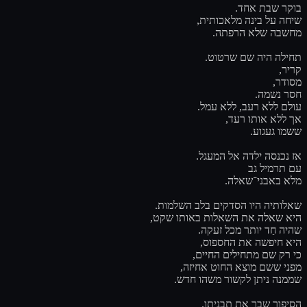
בוקר שבת אחד.
שיחה על בינה מלאכותית,
מחשבה שלא הרפתה.
תחילה היה שם שרטוט.
קריר,
מסודר,
חסר נשמה.
עולם ללא רעב, ללא עמל.
אך ללא אותו רעד,
ששמו געגוע.
אז נכנסה ילדה אל המעגל.
עם תרמיל גב
מלא באבני־שאלה.
שאלותיה היו הסדקים בלב השלמות.
היא שאלה את השאלות באותו שקט,
שהיה חַד יותר מכל זעקה.
היא חיפשה את החספוס,
כי רק שם מתחילים החיים,
מפני ששם מוצא החוט אחיזה,
שממנה ניתן לקשור משהו חדש.
הסיפור שבר את תבניתו.