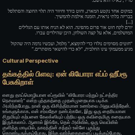
סדיר, כאילו הוא נושם.
במקום אחד נקטע המארג, וחוט בודד וחיוור היה תלוי החוצה והסתלסל
בבריזה בלתי נראית, הזמנה אילמת להמשיך.
[...]
יורם לקח חוט אור פרום מהפינה. הוא לא הניח אותו עם הגלילים
המושלמים, אלא על קצה השולחן, היכן שהילדים עברו.
"חוטים מסוימים נולדו כדי להימצא," מלמל, ועכשיו נדמה היה שהקול
מגיע ממעמקי עינו החלבית, "לא כדי להישאר מוסתרים."
Cultural Perspective
தங்கத்தில் பிளவு: ஏன் லியோரா எப்ம் ஹீப்ரூ
பேசுகிறாள்
எனது தாய்மொழியான எப்ரூவில் "லியோரா மற்றும் நட்சத்திர
நெசவாளர்" என்ற புத்தகத்தை முதன்முறையாக படிக்க
அமர்ந்தபோது, நான் ஒரு விசித்திரமான உணர்வை அனுபவித்தேன்.
உங்களுக்காக, என் சர்வதேச நண்பர்களே, இது ஒரு தைரியமான
சிறுமியும் கற்பனை கேலக்ஸியும் பற்றிய ஒரு கவிதைமிகு கதையாக
இருக்கலாம். ஆனால் இங்கே, தெல் அவிவில், ஒரு வெயிலில்
குளித்த மாடியில், நகரத்தின் சத்தம் உள்ளே புகுந்து
கொண்டிருக்கும்போது, இந்த வார்த்தைகளைப் படிக்கும்போது,