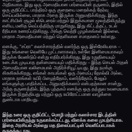
அதிகமாக. இது ஒரு அமைதியான பார்வையின் தருணம், இதில்
ஒரு குறிப்பிட்ட பாத்திரம் ஒரு குறையை மறைக்கத் தேர்வு
செய்யவில்லை, மாறாக அதை இருக்க அனுமதிக்கிறது. இந்த
காட்சியின் சூழல் ஸ்டெரைல் மற்றும் இறுக்கமான மூலத்திலிருந்து
எளிய, மனித வெப்பத்திற்கு மாறுகிறது, இது கிட்டத்தட்ட உடல்
ரீதியாக உணரப்படுகிறது. அங்கு வெற்றி முழக்கங்கள் இல்லை,
மாறாக அமைதியான மற்றும் தெளிவான சமாதானம் உள்ளது.
எனக்கு, "சப்ரா" கலாச்சாரத்தில் வளர்ந்த ஒரு இஸ்ரேலியராக –
இது உங்களை வெளியே முட்டாளாகவும், உள்ளே இனிமையாகவும்
இருக்க வேண்டும் என்று எதிர்பார்க்கிறது, இது உறுதியையும்
உடைக்க முடியாத தன்மையையும் மதிக்கிறது – இந்த செயல் அதன்
அமைதியான வலிமையால் அதிர்ச்சியூட்டியது. இது நமக்கு
கிசுகிசுக்கிறது, எங்கள் காயங்கள் ஒரு அமைப்பு தோல்வி அல்ல,
மாறாக நாங்கள் உயிர் பிழைத்தோம், வளர்ந்தோம், மேலும்
எங்களுக்கு பாதிக்கப்பட அனுமதிக்கலாம் என்பதற்கான சான்று.
அந்த தருணத்தில், இந்த புத்தகம் எனக்கு ஒரு தத்துவ உவமையாக
இருக்க நிறுத்தியது மற்றும் ஒரு உயிரோட்டமான வாழ்க்கை
துண்டாக மாறியது.
இந்த உரை ஒரு குறிப்பிட்ட மொழி மற்றும் கலாச்சார இடத்தின்
பார்வையிலிருந்து உருவாக்கப்பட்டது, விளக்க கலை முயற்சியாக.
இதை அரசியல் அல்லது மத நிலைப்பாட்டின் வெளிப்பாடாகக்
கருதக்கூடாது.