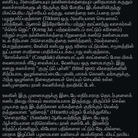
வாசிப்பு, அமைதியையும் நல்லிணக்கத்தையும் புனிதமாகக் கருதும்
கலாச்சாரங்களுடன் நேருக்கு நேர் மோதிய இடங்களிலிருந்து
மிகப்பெரிய ஆச்சரியம் வந்தது. வானத்தை உடைப்பதை நான்
பழுதுபார்ப்பதற்கான (Tikkun) ஒரு அவசியமான செயலாகப்
பார்த்தேன். ஆனால் இந்தோனேசிய மற்றும் தாய்லாந்து வாசகர்கள்
"க்ரெங் ஜெய்" (Kreng Jai - மற்றவர்களிடம் காட்டும் கரிசனம்)
மற்றும் சமூக நல்லிணக்கத்தை மீறுவதைக் கண்டு உண்மையான
உடல் ரீதியான அசௌகரியத்தை உணர்ந்தனர். அவர்களைப்
பொறுத்தவரை, கேள்வி என்பது ஒரு உரிமை மட்டுமல்ல, சமூகத்தின்
நுட்பமான சமநிலை பாதிக்கப்படக்கூடாது என்பதற்காக,
"சோங்க்ளாக்" (Congklak) விளையாட்டின் காய்களைப் போல மிகக்
கவனமாகக் கீழே வைக்கப்பட வேண்டிய ஒரு சுமையாகும். இது
எனது கலாச்சார "குருட்டுப் புள்ளி" (blind spot): விவாதங்களின்
சிற்பியாக, ஒழுங்கமைப்பையே புகலிடமாகக் கொண்டவர்களுக்கு,
அந்த ஒழுங்கை நிலைகுலையச் செய்யும் செயலில் உள்ள
வன்முறையை நான் கவனிக்கத் தவறிவிட்டேன்.
உலகின் இரு முனைகளுக்கு இடையே எதிர்பாராத தொடர்புகளைக்
கண்டறிவது மிகவும் சுவாரஸ்யமாக இருந்தது. திரும்பிச் செல்ல
முடியாத ஒரு இடத்திற்கான ஏக்கத்தைக் குறிக்கும் வெல்ஷ்
தத்துவமான "ஹிரைத்" (Hiraeth) மற்றும் போர்த்துகீசிய
"சௌதாதே" (Saudade) ஆகியவற்றிற்கு இடையே ஒரு
ஆச்சரியமான எதிரொலியை நான் கண்டேன். இரண்டு
சந்தர்ப்பங்களிலும், லியோரா பதில்களை மட்டும் தேடவில்லை,
மாறாக இழப்பின் பழமையான வலியைச் சுமக்கிறாள். வியட்நாமிய