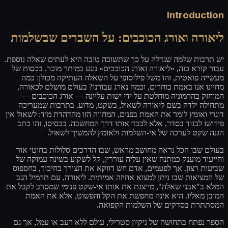
Introduction
ליאורה ואורג הכוכבים: על השברים שבשלמות
יש תרבות שלמה שגדלה על כך שתשובה טובה היא לעתים שאלה נוספת.
עבור קורא כזה, «ליאורה ואורג הכוכבים» נוגע במיתר מוכר. בכסות של
מעשייה פואטית, זהו משל פילוסופי על השאלה העתיקה מכולן: כמה
מחיינו אנו באמת בוחרים, וכמה נארג עבורנו? בעולם מושלם לכאורה,
המוחזק בהרמוניה מוחלטת על ידי ישות עליונה — אורג הכוכבים —
מתחילה ילדה בשם ליאורה לשאול, בשקט, מדוע. בתרבות שמעריכה
דוגרי ואומץ לומר את האמת בפנים, המחווה הזו מהדהדת מיד: לשאול אין
פירושו לבגוד בסדר, אלא לכבד אותו דרך המחשבה. בבסיסו, זהו כתב
הגנה שקט לערכה של אי-השלמות ולאומץ להמשיך לשאול.
בעולם שבו הכל נראה מחושב מראש, שבו הדרכים סלולות בחוטי אור
והייעוד מוענק כמתנה שאין עליה עוררין, קל לשקוע בשינה עמוקה של
שביעות רצון. אך לפעמים, אדם חש דווקא את הצורך בחיכוך, בחספוס
של המציאות שבו ניתן למצוא אחיזה אמיתית. ליאורה, עם תרמיל הגב
המלא ב"אבני שאלה", מייצגת את אותו אי-שקט פנימי שמסרב לקבל את
המובן מאליו. היא אינה מחפשת את הקל והפשוט, אלא את האמת
המסתתרת בסדקים של השלמות הקפואה.
הספר נפתח בתחושה של ניקיון סטרילי, עולם ללא רעב או עמל, אך גם