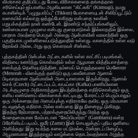
விமர்சகர் குறிப்பிட்டது போல, விரிசல்களைத் தங்கத்தால்
சரிசெய்யும் ஜப்பானிய அழகியலான "கிட்சுகி" (Kintsugi), நமது
கபாலிஸ்டிக் "பழுதுபார்ப்பு" (Tikkun) யோசனையுடன் சிலிர்ப்பூட்டும்
வகையில் எவ்வாறு ஒத்துப்போகிறது என்பதை உலகின்
மறுபக்கத்தில் நான் கண்டேன். இரண்டு சந்தர்ப்பங்களிலும்,
உண்மையான முழுமை என்பது குறைபாடுகள் இல்லாததில் இல்லை,
மாறாக அவற்றை பொருள் அல்லது ஆன்மாவின் வரலாற்றின் ஒரு
பகுதியாக முன்னிலைப்படுத்துவதில் உள்ளது. வானத்தில் உள்ள வடு
தோல்வி அல்ல, அது ஒரு கௌரவச் சின்னம்.
புத்தகத்தின் பின்பக்க அட்டைகளில் உள்ள காட்சிப் படிமங்கள்,
விதியை உணர்ந்து கொள்வதில் உள்ள ஆழமான வித்தியாசத்தை
எனக்குத் தெளிவுபடுத்தின. நம்மைப் பொறுத்தவரை மெனோரா
(Menorah - விளக்குத் தண்டு) ஒரு பலவீனமான ஆனால்
பிடிவாதமான ஆன்மாவின் அடையாளமாக இருக்கிறது. ஆனால்
செக் (Czech) அட்டைப்படம், காஃப்கா (Kafka) பாணியிலான
அடக்குமுறை அதிகாரத்துவ இயந்திரத்தை எதிர்கொள்ளும் ஒரு
எளிய எண்ணெய் விளக்கைக் காட்டியது. போராட்டம் பெரும்பாலும்
ஒரு அக்கறையற்ற அமைப்புக்கு எதிராகவே தவிர, ஒரு மர்மமான
கடவுளுக்கு எதிராக அல்ல என்பதை இது நினைவூட்டுகிறது.
இதற்கு நேர்மாறாக, பற்றாக்குறையிலிருந்து பிறந்த ஒரு
மேதைமையான மேம்பாடான "கேம்பியார்ரா" (Gambiarra) என்ற
பிரேசிலியப் படிமம், ஜமீர் (Zamir) இன் செயலுக்குப் புதிய ஒளியை
அளித்தது: இது உயர்ந்த கலை மட்டுமல்ல, அன்றாடப் பிழைப்பு,
அபூரணமாக இருந்தாலும் வாழ்க்கை தொடர்வதற்காக அறுந்த