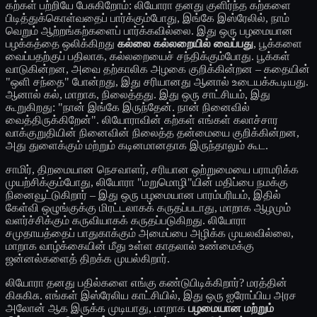
கற்கள் பற்றியே பேசுகிறோம்: லியோரா தனது குளிர்ந்த கற்களை
பிடித்துக்கொள்வதைப் பார்க்கும்போது, இங்கே இஸ்ரேலில், நாம்
வெறும் ஆற்றங்கற்களைப் பார்க்கவில்லை. இது ஒரு பழமையான
பழக்கத்தை ஒலிக்கிறது
கல்லை கல்லறையில் வைப்பது
, பூக்களை
வைப்பதற்குப் பதிலாக, கல்லறையைச் சந்திக்கும்போது. பூக்கள்
வாடுகின்றன, அவை தற்காலிக அழகை குறிக்கின்றன – கதையின்
"ஒளி சந்தை" போன்றது, இது சரியானது ஆனால் உடையக்கூடியது.
ஆனால் கல், மாறாக, நிலைத்தது. இது ஒரு சாட்சியம், இது
கூறுகிறது: "நான் இங்கே இருந்தேன். நான் நினைவில்
வைத்திருக்கிறேன்". லியோராவின் கற்கள் எங்கள் கலாச்சார
வாக்குறுதியின் நினைவின் நிலைத்த தன்மையை குறிக்கின்றன,
அது துளைக்கும் மற்றும் கடினமானதாக இருந்தாலும் கூட.
சாமிர், திறமையான நெசவாளர், சரியான ஒற்றுமையை பராமரிக்க
முயற்சிக்கும்போது, லியோரா "மறுமொழி"யின் மதிப்பை நமக்கு
நினைவூட்டுகிறார் – இது ஒரு பழமையான பாரம்பரியம், இதில்
கேள்வி ஒழுங்குக்கு மிரட்டலாகக் கருதப்படாது, மாறாக ஆழமும்
வளர்ச்சிக்கும் கருவியாகக் கருதப்படுகிறது. லியோரா
சமுதாயத்தைப் பாதுகாக்கும் அமைப்பை அழிக்க முயலவில்லை,
மாறாக வாழ்க்கையின் மீது உள்ள காதலால் உண்மைக்கு
ஜன்னல்களைத் திறக்க முயல்கிறார்.
லியோரா தனது பதில்களை எங்கு கண்டுபிடிக்கிறார்? மரத்தின்
கிசுகிசு. எங்கள் இஸ்ரேலிய காட்சியில், இது ஒரு ஐரோப்பிய அரச
அலோன் ஆக இருக்க முடியாது, மாறாக
பழமையான மற்றும்