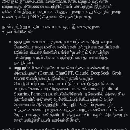
இன்னும் தூய்மையாக, உலகளாவியதாக, மற்றும் வலுவாக
மாற்றுவது.
லியோரா
விஷயத்தில் நான் செய்ததும் இதுதான் -
ஏனெனில் இந்த முறையான அணுகுமுறை எனது தொழில்முறை
டி.என்.ஏ-வில் (DNA) ஆழமாக வேரூன்றியுள்ளது.
நான் முற்றிலும் புதிய வகையான ஒரு இசைக்குழுவை
உருவாக்கினேன்:
ஒருபுறம்:
கலாச்சார ஞானமும் வாழ்க்கை அனுபவமும்
கொண்ட எனது மனித நண்பர்கள் மற்றும் சக ஊழியர்கள்.
(இங்கே விவாதங்களில் பங்கேற்ற மற்றும் தொடர்ந்து
பங்கேற்று வரும் அனைவருக்கும் எனது மனமார்ந்த
நன்றிகள்).
மறுபுறம்:
மிகவும் நவீனமான செயற்கை நுண்ணறிவு
அமைப்புகள் (Gemini, ChatGPT, Claude, DeepSeek, Grok,
Qwen போன்றவை). இவற்றை நான் வெறும்
மொழிபெயர்ப்பாளர்களாக மட்டும் பயன்படுத்தவில்லை,
மாறாக "கலாச்சார சிந்தனைப் பங்காளிகளாக" (Cultural
Sparring Partners) பயன்படுத்தினேன்; ஏனெனில் அவை சில
நேரங்களில் என்னை ஆச்சரியப்படுத்திய மற்றும் அதே
வேளையில் அச்சுறுத்திய சில புதிய தொடர்புகளையும்
சிந்தனைகளையும் முன்வைத்தன. மற்ற கண்ணோட்டங்கள்
நேரடியாக ஒரு மனிதனிடமிருந்து வராவிட்டாலும், அவற்றையும்
நான் மகிழ்ச்சியுடன் வரவேற்கிறேன்.
நான் அவர்களை ஒருவரோடு ஒருவர் விவாதிக்கவும், கருத்துகளைப்