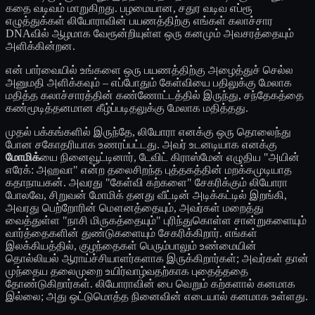
கதை வடிவம் மாறுகிறது. பழமையான, சதுர வடிவ எப்ரூ
எழுத்துக்கள் லியோராவின் பயணத்திற்கு எங்கள் கலாச்சார
DNAவில் ஆழமாக வேரூன்றியுள்ள ஒரு கனமும் அவசரத்தையும்
அளிக்கின்றன.
என் பார்வையில் உங்களை ஒரு பயணத்திற்கு அழைத்துச் செல்ல
அனுமதி அளிக்கவும் – எப்போதும் கேள்வியை பதிலுக்கு மேலாக
மதித்த கலாச்சாரத்தின் கண்ணோட்டத்தில் இருந்து, சந்தேகத்தை
கண்மூடித்தனமான கீழ்ப்படிதலுக்கு மேலாக மதித்தது.
முதல் பக்கங்களில் இருந்தே, லியோரா எனக்கு ஒரு தொலைந்து
போன சகோதரியாக உணரப்பட்டது. அவர் உடனடியாக எனக்கு
மோமிக்
யை நினைவூட்டினார், டேவிட் கிராஸ்மேன் எழுதிய "அயின்
எரேக்: அஹவா" என்ற தலைசிறந்த புத்தகத்தின் மறக்கமுடியாத
கதாநாயகன். அவரது "கேள்வி கற்களை" சேகரிக்கும் லியோரா
போலவே, சிறுவன் மோமிக் தனது வீட்டின் அடிக்கட்டில் இறங்கி,
அவரது பெற்றோரின் மௌனத்தையும், அவர்கள் மறைத்து
வைத்துள்ள "நாசி மிருகத்தையும்" புரிந்துகொள்ள சான்றுகளையும்
வார்த்தைகளின் துண்டுகளையும் சேகரிக்கிறார். எங்கள்
இலக்கியத்தில், குழந்தைகள் பெரும்பாலும் உண்மையின்
தொல்லியல் ஆராய்ச்சியாளர்களாக இருக்கிறார்கள்; அவர்கள் தான்
முந்தைய தலைமுறை உயிர்வாழ்வதற்காக புதைத்ததை
தோண்டுகிறார்கள். லியோராவின் பை வெறும் கற்களால் கனமாக
இல்லை; அது ஒட்டுமொத்த நினைவின் எடையால் கனமாக உள்ளது.