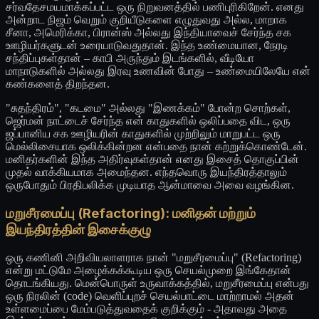
சர்வதேசமயமாக்கப்பட்ட ஒரு நிறுவனத்தில் பணிபுரிகிறேன். எனது
அன்றாட நிஜம் வெறும் குறியீடுகளை எழுதுவது அல்ல, மாறாக
சீனா, அமெரிக்கா, பிரான்ஸ் அல்லது இந்தியாவைச் சேர்ந்த சக
ஊழியர்களுடன் உரையாடுவதுதான். இந்த உண்மையான, நேரடி
சந்திப்புகள்தான் – காபி அருந்தும் இடங்களில், வீடியோ
மாநாடுகளில் அல்லது இரவு உணவின் போது – உண்மையிலேயே என்
கண்களைத் திறந்தன.
"சுதந்திரம்", "கடமை" அல்லது "இணக்கம்" போன்ற சொற்கள்,
ஜெர்மன் நாட்டைச் சேர்ந்த என் காதுகளில் ஒலிப்பதை விட, ஒரு
ஜப்பானிய சக ஊழியரின் காதுகளில் முற்றிலும் மாறுபட்ட ஒரு
மெல்லிசையாக ஒலிக்கின்றன என்பதை நான் கற்றுக்கொண்டேன்.
மனிதர்களின் இந்த அதிர்வுகள்தான் எனது இசைத் தொகுப்பின்
முதல் வாக்கியமாக அமைந்தன. எந்தவொரு இயந்திரத்தாலும்
ஒருபோதும் பிரதிபலிக்க முடியாத ஆன்மாவை அவை வழங்கின.
மறுசீரமைப்பு (Refactoring): மனிதன் மற்றும்
இயந்திரத்தின் இசைக்குழு
ஒரு கணினி அறிவியலாளராக நான் "மறுசீரமைப்பு" (Refactoring)
என்று மட்டுமே அழைக்கக்கூடிய ஒரு செயல்முறை இங்கேதான்
தொடங்கியது. மென்பொருள் உருவாக்கத்தில், மறுசீரமைப்பு என்பது
ஒரு நிரலின் (code) வெளிப்புறச் செயல்பாட்டை மாற்றாமல் அதன்
உள்ளமைப்பை மேம்படுத்துவதைக் குறிக்கும் - அதாவது அதை