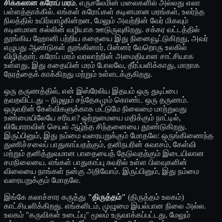
சிக்கலான கரோப் மரம்
, எருசலேமின் மலைகளில் அல்லது எலா
பள்ளத்தாக்கில். எங்கள் கரோப்கள் கடினமான மரங்கள், உலர்ந்த
நிலத்தில் உயிர்வாழ்கின்றன, மேலும் அவற்றின் வேர் மிகவும்
கடினமான கல்லின் வழியாக ஊடுருவுகிறது. சக்கர வட்டத்தில்
தூங்கிய ஹோனி பற்றிய கதையை இது நினைவூட்டுகிறது, அவர்
எழுபது ஆண்டுகள் தூங்கினார், பின்னர் வேறொரு உலகில்
விழித்தார். கரோப் மரம் வரலாற்றின் அமைதியான சாட்சியாக
உள்ளது, இது கதையின் மரம் போலவே, தீர்ப்பளிக்காது, மாறாக
நேரத்தைக் காக்கிறது மற்றும் உள்ளடக்குகிறது.
ஒரு தருணத்தில், என் இஸ்ரேலிய இதயம் ஒரு துடிப்பை
தவறவிட்டது – நிழலும் சந்தேகமும் கொண்ட ஒரு தருணம்.
ஒருவரின் கேள்விகளுக்காக மட்டுமே நிலைமை மாற்றுவது
உண்மையிலேயே சரியா? ஒற்றுமையை மதிக்கும் நாட்டில்,
லியோராவின் செயல் ஆழ்ந்த சிந்தனையை தூண்டுகிறது.
இருப்பினும், இது நம்மை வரையறுக்கும் மோதலே: ஒருங்கிணைந்த
துணிச்சலைப் பாதுகாப்பதற்கும், தனிநபரின் சுவாசம், கேள்வி
மற்றும் தனித்துவமான பாதையைத் தேடுவதற்கும் இடையிலான
சமநிலையை. எங்கள் பாதுகாப்பு சுவரில் உள்ள பிளவுகளின்
விலையை நாங்கள் நன்கு அறிவோம். இருப்பினும், இது நம்மை
வரையறுக்கும் மோதலே.
இங்கே கலாச்சார கருத்து
"திருத்தம்"
(திருத்தம் உலகம்)
காட்சியளிக்கிறது. எங்களிடம், முழுமை இயல்பான நிலை அல்ல.
உலகம் "கருவிகள் உடைப்பு" மூலம் உருவாக்கப்பட்டது, மேலும்