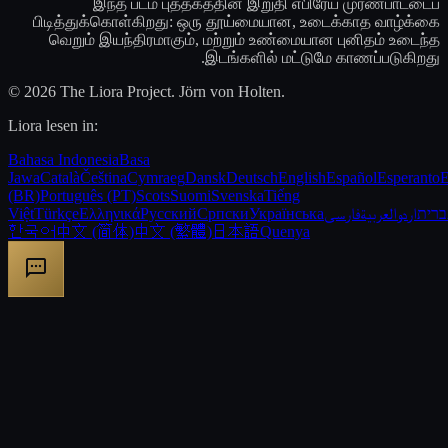
இந்த படம் புத்தகத்தின் இறுதி எபிரேய முரண்பாட்டைப்
பிடித்துக்கொள்கிறது: ஒரு தூய்மையான, உடைக்காத வாழ்க்கை
வெறும் இயந்திரமாகும், மற்றும் உண்மையான புனிதம் உடைந்த
இடங்களில் மட்டுமே காணப்படுகிறது.
© 2026 The Liora Project. Jörn von Holten.
Liora lesen in:
Bahasa Indonesia
Basa
Jawa
Català
Čeština
Cymraeg
Dansk
Deutsch
English
Español
Esperanto
E
(BR)
Português (PT)
Scots
Suomi
Svenska
Tiếng
Việt
Türkçe
Ελληνικά
Русский
Српски
Українська
فارسی
العربية
اردو
רית
한국어
中文 (简体)
中文 (繁體)
日本語
Quenya