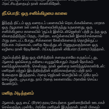
அலட்சியத்தையும் நான் காண்கிறேன்.
தீப்பொறி: ஒரு சனிக்கிழமை காலை
இந்தத் திட்டம் ஒரு வரைபடப் பலகையில் தொடங்கவில்லை, மாறாக
ஒரு ஆழமான உள் மனத் தேவையிலிருந்து உருவானது. ஒரு
சனிக்கிழமை காலையில் 'சூப்பர் இன்டெலிஜென்ஸ்' பற்றி நடந்த ஒரு
விவாதத்திற்குப் பிறகு, அன்றாட வாழ்க்கையின் இரைச்சல்களால்
அது தடைபட்டபோது, சிக்கலான கேள்விகளைத் தொழில்நுட்ப
ரீதியாக அல்லாமல், மனித நேயத்துடன் அணுகுவதற்கான ஒரு
வழியை நான் தேடினேன். அப்படித்தான்
லியோரா (Liora)
பிறந்தாள்.
ஆரம்பத்தில் இது ஒரு விசித்திரக் கதையாகவே கருதப்பட்டது,
ஆனால் ஒவ்வொரு வரியை எழுதும்போதும் அதன் நோக்கம்
வளர்ந்துகொண்டே சென்றது. நான் ஒன்றை உணர்ந்துகொண்டேன்:
மனிதன் மற்றும் இயந்திரத்தின் எதிர்காலத்தைப் பற்றி நாம்
பேசுவதாக இருந்தால், அதை ஜெர்மன் மொழியில் மட்டுமே நாம்
செய்துவிட முடியாது. நாம் அதை உலகளாவிய அளவில் செய்ய
வேண்டும்.
மனித அடித்தளம்
ஆனால், ஒரு பைட் (Byte) தரவு செயற்கை நுண்ணறிவின் ஊடாகச்
செல்வதற்கு முன்பே, அங்கே மனிதன் இருந்தான். நான் மிகவும்