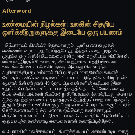
Afterword
உண்மையின் நிழல்கள்: உலகின் சிதறிய
ஒளிக்கீற்றுகளுக்கு இடையே ஒரு பயணம்
"லியோராவும் விண்மீன் நெசவாளரும்" பற்றிய எனது முதல்
எண்ணங்களை எழுத அமர்ந்தபோது, இந்தக் கதை முழுக்க
முழுக்க ஒரு இஸ்ரேலிய உவமை என்று நான் உறுதியாக நம்பினேன்.
எல்லாவற்றிற்கும் மேலாக, சரிசெய்வதற்காக பாத்திரங்களை
உடைக்க வேண்டிய அவசியத்தை, அல்லது மிக உயர்ந்த
அதிகாரத்திற்கு முன்னால் நின்று கடினமான கேள்விகளைக்
கேட்கும் துணிச்சலை நம்மைப் போல யார் புரிந்துகொள்கிறார்கள்?
ஆனால் பின்னர் நான் 49 ஜோடி பிற கண்களின் வழியாக இந்த
உலுக்கிப்போடும் வாசிப்புப் பயணத்தைத் தொடங்கினேன். எனது
டெல் அவிவ் பால்கனி திடீரென்று சிறியதாகத் தோன்றியது, ஆனால்
அதே நேரத்தில் உலகம் முழுவதற்கும் திறந்திருப்பதை உணர்ந்தேன்.
இது அறிவுசார் பணிவின் ஒரு அனுபவம்; லியோரா "நமக்கு" மட்டும்
சொந்தமானவள் அல்ல, மாறாக ஒவ்வொரு கலாச்சாரமும்
வித்தியாசமான மற்றும் ஆச்சரியமான கோணத்தில் பிரதிபலிக்கும்
ஒரு உடைந்த கண்ணாடி என்பதை நான் கண்டுபிடித்தேன்.
லியோராவின் "கூச்சலையும்" கிளர்ச்சியையும் கொண்டாடிய எனது