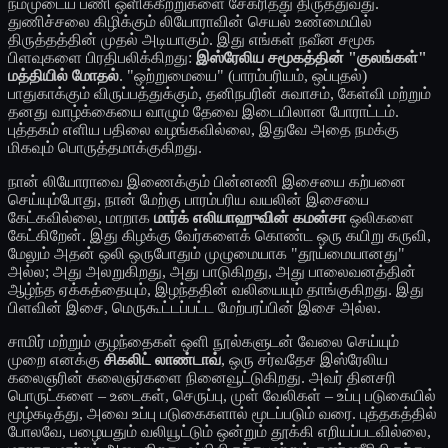
நம்முடைய பணி ஒளிக்கீற்றுகளை சேகரித்து திருத்துவது.
துணிச்சலை கிழிக்கும் லியோராவின் செயல் உண்மையில்
திருத்தத்தின் முதல் அடியாகும். இது எங்கள் நவீன சமூக
பிளவுகளை பிரதிபலிக்கிறது:
இஸ்ரேலிய சமூகத்தின் "குலங்கள்"
மத்தியில் மோதல்
. "ஒற்றுமையை" (பாரம்பரியம், ஒப்புதல்)
பாதுகாக்கும் விருப்பத்துக்கும், தனிநபரின் சுவாசம், கேள்வி மற்றும்
தனது வாழ்க்கையை வாழும் தேவை இடையிலான போராட்டம்.
புத்தகம் எளிய பதிலை வழங்கவில்லை, இதுவே அதை நமக்கு
மிகவும் பொருத்தமாக்குகிறது.
நான் லியோராவை இணைக்கும் பின்னணி இசையை கற்பனை
செய்யும்போது, நான் மேற்கு பாரம்பரிய வயலின் இசையை
கேட்கவில்லை, மாறாக
மார்க் எலியாஹுவின்
கமன்சா
ஒலிகளை
கேட்கிறேன். இது கிழக்கு வேர்களைக் கொண்ட ஒரு கயிறு கருவி,
மேலும் அதன் ஒலி ஒருபோதும் முழுமையாக "தூய்மையானது"
அல்ல; அது அலறுகிறது, அது பாடுகிறது, அது பாலைவனத்தின்
ஆழ்ந்த ஏக்கத்தையும், இழந்ததின் வலியையும் தாங்குகிறது. இது
பிளவின் இசை, மெருகூட்டப்பட்ட மேற்பரப்பின் இசை அல்ல.
சாமிர் மற்றும் குழந்தைகள் ஒளி நூல்களுடன் வேலை செய்யும்
முறை எனக்கு
சிகலிட் லாண்டாவ்
, ஒரு சர்வதேச இஸ்ரேலிய
கலைஞரின் கலைஞர்களை நினைவூட்டுகிறது. அவர் தினசரி
பொருட்களை – உடைகள், செருப்பு, முள் வேலிகள் – உப்பு படுகையில்
மூழ்கடித்து, அவை உப்பு படுகைகளால் மூடப்படும் வரை. புத்தகத்தில்
போலவே, பழையதும் வலியூட்டும் ஒன்றும் தூக்கி எறியப்படவில்லை,