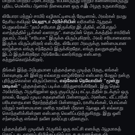
மாறாக மாற்றம் அடைகிறது. உப்பிலிருந்து மற்றும் கண்ணீரிலிருந்து
புதிய, மெல்லிய ஆனால் நிலையான ஒரு ச晶 அழகு உருவாகிறது.
லியோரா மற்றும் சாமிர் வழிகாட்டியைத் தேடினால், அவர்கள் நமது
தேசிய கவிஞர்
யெஹுடா அமிச்சியின்
வரிகளில் ஆறுதல்
பெறுவார்கள்:
"நாம் சரியாக இருக்கிற இடத்தில், எப்போதும்
வசந்தத்தில் பூக்கள் வளராது"
. கதையின் தொடக்கத்தில் சாமிரின்
துயரம், அவர் "சரியாக" இருக்க விரும்புகிறார், அவர் சரியானவராக
இருக்க விரும்புகிறார் என்பதே. லியோரா அவருக்கு உண்மையான
வாழ்க்கை எங்கு சந்தேகம் இருக்கிறதோ, எங்கு தவறுகளுக்கு
இடம் இருக்கிறதோ அங்கேயே வளர்கிறது என்பதை
கற்றுக்கொடுக்கிறார்.
நீங்கள் இந்த அற்புதமான புத்தகத்தை முடித்த பிறகு, எங்கள்
பிளவுகளுடன் இன்று எவ்வாறு வாழ்கிறோம் என்பதை மேலும் நன்கு
புரிந்துகொள்ள விரும்பினால்,
எஷ்கோல் நெவோவின்
"மூன்று
மாடிகள்"
புத்தகத்தைப் படிக்க பரிந்துரைக்கிறேன். இது தெல்
அவிவிற்கு அருகிலுள்ள ஒரு குடியிருப்பு கட்டிடத்தில் நடக்கும் ஒரு
நாவல், மேலும் மூடிய கதவுகளின் பின்னாலும், அண்டை வீட்டாரின்
மரியாதையான தோற்றத்தின் பின்னாலும், ரகசியங்கள், பொய்கள்
மற்றும் உண்மையான மனித உறவின் மீதான ஆவலுடன் எவ்வாறு
கொந்தளிக்கின்றன என்பதை வெளிப்படுத்துகிறது. இது ஒளி
சந்தைக்கு எங்கள் நவீன நகர்ப்புற பதிலாகும்.
புத்தகத்தின் முடிவின் அருகில் ஒரு காட்சி எனக்கு ஆழமாகத்
தொட்டது, வானம் கிழிக்கப்படும் நாடக தருணத்தை விட