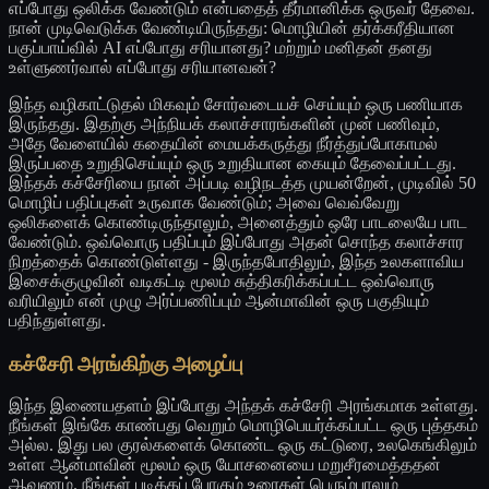
எப்போது ஒலிக்க வேண்டும் என்பதைத் தீர்மானிக்க ஒருவர் தேவை.
நான் முடிவெடுக்க வேண்டியிருந்தது: மொழியின் தர்க்கரீதியான
பகுப்பாய்வில் AI எப்போது சரியானது? மற்றும் மனிதன் தனது
உள்ளுணர்வால் எப்போது சரியானவன்?
இந்த வழிகாட்டுதல் மிகவும் சோர்வடையச் செய்யும் ஒரு பணியாக
இருந்தது. இதற்கு அந்நியக் கலாச்சாரங்களின் முன் பணிவும்,
அதே வேளையில் கதையின் மையக்கருத்து நீர்த்துப்போகாமல்
இருப்பதை உறுதிசெய்யும் ஒரு உறுதியான கையும் தேவைப்பட்டது.
இந்தக் கச்சேரியை நான் அப்படி வழிநடத்த முயன்றேன், முடிவில் 50
மொழிப் பதிப்புகள் உருவாக வேண்டும்; அவை வெவ்வேறு
ஒலிகளைக் கொண்டிருந்தாலும், அனைத்தும் ஒரே பாடலையே பாட
வேண்டும். ஒவ்வொரு பதிப்பும் இப்போது அதன் சொந்த கலாச்சார
நிறத்தைக் கொண்டுள்ளது - இருந்தபோதிலும், இந்த உலகளாவிய
இசைக்குழுவின் வடிகட்டி மூலம் சுத்திகரிக்கப்பட்ட ஒவ்வொரு
வரியிலும் என் முழு அர்ப்பணிப்பும் ஆன்மாவின் ஒரு பகுதியும்
பதிந்துள்ளது.
கச்சேரி அரங்கிற்கு அழைப்பு
இந்த இணையதளம் இப்போது அந்தக் கச்சேரி அரங்கமாக உள்ளது.
நீங்கள் இங்கே காண்பது வெறும் மொழிபெயர்க்கப்பட்ட ஒரு புத்தகம்
அல்ல. இது பல குரல்களைக் கொண்ட ஒரு கட்டுரை, உலகெங்கிலும்
உள்ள ஆன்மாவின் மூலம் ஒரு யோசனையை மறுசீரமைத்ததன்
ஆவணம். நீங்கள் படிக்கப் போகும் உரைகள் பெரும்பாலும்