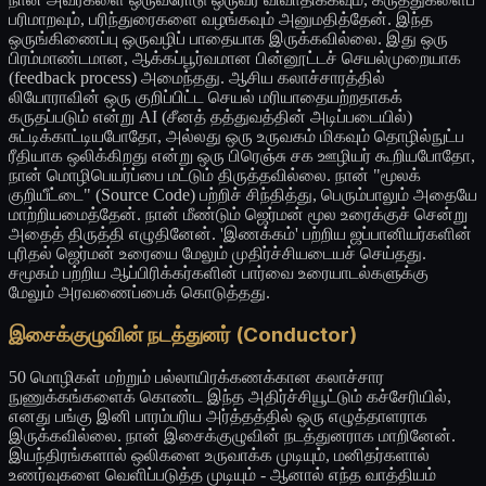
பரிமாறவும், பரிந்துரைகளை வழங்கவும் அனுமதித்தேன். இந்த
ஒருங்கிணைப்பு ஒருவழிப் பாதையாக இருக்கவில்லை. இது ஒரு
பிரம்மாண்டமான, ஆக்கப்பூர்வமான பின்னூட்டச் செயல்முறையாக
(feedback process) அமைந்தது. ஆசிய கலாச்சாரத்தில்
லியோராவின் ஒரு குறிப்பிட்ட செயல் மரியாதையற்றதாகக்
கருதப்படும் என்று AI (சீனத் தத்துவத்தின் அடிப்படையில்)
சுட்டிக்காட்டியபோதோ, அல்லது ஒரு உருவகம் மிகவும் தொழில்நுட்ப
ரீதியாக ஒலிக்கிறது என்று ஒரு பிரெஞ்சு சக ஊழியர் கூறியபோதோ,
நான் மொழிபெயர்ப்பை மட்டும் திருத்தவில்லை. நான் "மூலக்
குறியீட்டை" (Source Code) பற்றிச் சிந்தித்து, பெரும்பாலும் அதையே
மாற்றியமைத்தேன். நான் மீண்டும் ஜெர்மன் மூல உரைக்குச் சென்று
அதைத் திருத்தி எழுதினேன். 'இணக்கம்' பற்றிய ஜப்பானியர்களின்
புரிதல் ஜெர்மன் உரையை மேலும் முதிர்ச்சியடையச் செய்தது.
சமூகம் பற்றிய ஆப்பிரிக்கர்களின் பார்வை உரையாடல்களுக்கு
மேலும் அரவணைப்பைக் கொடுத்தது.
இசைக்குழுவின் நடத்துனர் (Conductor)
50 மொழிகள் மற்றும் பல்லாயிரக்கணக்கான கலாச்சார
நுணுக்கங்களைக் கொண்ட இந்த அதிர்ச்சியூட்டும் கச்சேரியில்,
எனது பங்கு இனி பாரம்பரிய அர்த்தத்தில் ஒரு எழுத்தாளராக
இருக்கவில்லை. நான் இசைக்குழுவின் நடத்துனராக மாறினேன்.
இயந்திரங்களால் ஒலிகளை உருவாக்க முடியும், மனிதர்களால்
உணர்வுகளை வெளிப்படுத்த முடியும் - ஆனால் எந்த வாத்தியம்