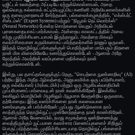
டிஜிட்டல் உலகத்தை அப்படியே ஏற்றுக்கொள்ளாமல், அதை
ஒவ்வொரு கல்லாகக் கட்டியெழுப்பிய கணினி அறிவியலாளர்களின்
ஒரு தலைமுறையைச் சேர்ந்தவன். பல்கலைக்கழகத்தில், "எக்ஸ்பர்ட்
சிஸ்டம்ஸ்" (Expert Systems) மற்றும் "நியூரல் நெட்வொர்க்ஸ்"
(Neural Networks) போன்ற சொற்களை வெறும் அறிவியல்
புனைகதையாகப் பார்க்காமல், அன்றைய காலகட்டத்தில் அவை
சற்று முதிர்ச்சியடையாமல் இருந்தாலும், அவற்றை மிகவும்
கவர்ச்சிகரமான கருவிகளாகப் பார்த்தவர்களில் நானும் ஒருவன்.
இந்தத் தொழில்நுட்பங்களுக்குள் பொதிந்துள்ள மாபெரும் திறனை
நான் மிக விரைவிலேயே உணர்ந்துகொண்டேன் - ஆனால் அதே
நேரத்தில் அவற்றின் வரம்புகளை மதிக்கவும் நான்
கற்றுக்கொண்டேன்.
இன்று, பல தசாப்தங்களுக்குப் பிறகு, "செயற்கை நுண்ணறிவு" (AI)
பற்றிய இந்த அதீத ஆர்வத்தை, அனுபவமிக்க ஒரு பயிற்சியாளர்,
ஒரு கல்வியாளர் (அக்கடமிக்) மற்றும் ஒரு அழகியல்வாதியின்
முப்பரிமாணப் பார்வையுடன் நான் கவனிக்கிறேன். இலக்கிய
உலகிலும் மொழியின் அழகிலும் ஆழமாக வேரூன்றிய ஒருவராக,
தற்போதைய இந்த வளர்ச்சிகளை நான் கலவையான
உணர்வுகளுடன் பார்க்கிறேன்: முப்பது ஆண்டுகளாக நாம்
காத்திருந்த தொழில்நுட்ப முன்னேற்றத்தை நான் காண்கிறேன்.
ஆனால் அதே வேளையில், நமது சமூகத்தை ஒன்றிணைத்து
வைத்திருக்கும் நுட்பமான கலாச்சார பிணைப்புகளைச் சிறிதும்
பொருட்படுத்தாமல், முதிர்ச்சியடையாத தொழில்நுட்பங்களைச்
சந்தைக்குக் கொண்டுவரும் ஒருவிதமான வெகுளித்தனமான