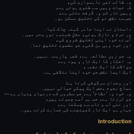
وہ طالب تھی ناہمواری کی،
کہ حیات وہیں سے طلوع ہوتی ہے،
وہیں تار کو وہ گرفت ملتی ہے،
جس سے نقشِ نو کی تخلیق ممکن ہو۔
داستان نے اپنا جامہِ کہنہ چاک کیا۔
وہِ نرم و نازک ہوئی، مثلِ شبنم، نورِ سحر میں۔
اُس نے خود اپنی تخلیق شروع کی،
اور خود وہی بن گئی، جو مقصودِ تخلیق تھا۔
یہ جو زیرِ مطالعہ ہے، قصہِ پارینہ نہیں۔
یہ افکار کا ایک تار و پود ہے،
سوالات کا ایک نغمہ،
ایک ایسا نقش جو خود اپنا متلاشی ہے۔
اور وجدان سرگوشی کرتا ہے:
نساجِ نجوم محض ایک پیکرِ خیالی نہیں۔
وہ خود وہ 'نظام' ہے، جو سطروں کے درمیان پنہاں ہے —
جو لرزتا ہے، جب ہم اُسے چھوتے ہیں،
اور نئی آب و تاب سے چمکتا ہے،
جہاں ہم ایک تار کھینچنے کی جسارت کرتے ہیں۔
Introduction