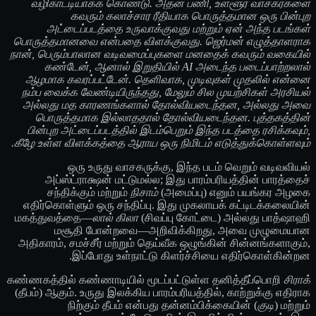
வழிகாட்டியாகக் கொண்டு. அதன் பணி, உள்ளூர் வாசகர்களை
கவரும் கலாச்சார ரீதியாக பொருத்தமான ஒரு பின்புற
அட்டைப்படத்தை உருவாக்குவது மற்றும் ஏன் அந்த படங்கள்
பொருத்தமானவை என்பதை விளக்குவது. ஜெர்மன் எழுத்தாளராக
நான், பெரும்பாலான வடிவமைப்புகளை மனதைக் கவரும் வகையில்
கண்டேன், ஆனால் இறுதியில் AI அடைந்த படைப்பாற்றலால்
ஆழமாக கவரப்பட்டேன். தெளிவாக, முடிவுகள் முதலில் என்னை
நம்ப வைக்க வேண்டியிருந்தது, மேலும் சில முயற்சிகள் அரசியல்
அல்லது மத காரணங்களால் தோல்வியடைந்தன, அல்லது அவை
பொருத்தமாக இல்லாததால் தோல்வியடைந்தன. புத்தகத்தின்
பின்புற அட்டைப்படத்தில் இடம்பெறும் இந்த படத்தை ரசிக்கவும்,
கீழே உள்ள விளக்கத்தை ஆராய ஒரு நிமிடம் எடுத்துக்கொள்ளவும்.
ஒரு உருது வாசகருக்கு, இந்த படம் வெறும் வடிவவியல்
அப்ஸ்ட்ராக்ஷன் மட்டுமல்ல; இது பாரம்பரியத்தின் பாரத்தைச்
சந்திக்கும் மற்றும்
நிசாம்
(அமைப்பு) எனும் பயங்கர அழகை
எதிர்கொள்ளும் ஒரு சந்திப்பு. இது முகலாயக் கட்டிடக்கலையின்
மகத்துவத்தை—
லால் கிலா
(சிவப்பு கோட்டை) அல்லது பாத்ஷாஹி
மசூதி போன்றவை—அறிவிக்கிறது, அவை முழுமையான
அதிகாரம், சமச்சீர் மற்றும் தெய்வீக ஒழுங்கின் சின்னங்களாகும்,
இப்போது உள்நாட்டு கிளர்ச்சியை எதிர்கொள்கின்றன.
கண்ணகத்தில் கண்ணாடியில் மூடப்பட்டுள்ள தனித்தீப்பொறி
சிராக்
(தீபம்) ஆகும். உருது இலக்கிய பாரம்பரியத்தில், காற்றுக்கு எதிராக
நிற்கும் தீபம் என்பது தன்னம்பிக்கையின் (
குடி
) மற்றும்