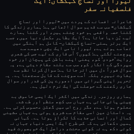
لیورا اور نساجِ کہکشاں: ایک
فلسفیانہ سفر
شاعرانہ افسانے کے پردے میں «لیورا اور نساجِ
کہکشاں» سب سے قدیم سوال اٹھاتی ہے: ہماری زندگی کا
کتنا حصہ واقعی ہم خود چنتے ہیں، اور کتنا ہمارے
لیے بُن دیا جاتا ہے؟ ایک بظاہر مکمل دنیا میں، جسے
ایک برتر ہستی –نساجِ کہکشاں– کامل ہم آہنگی میں
تھامے ہوئے ہے، لیورا نامی ایک بچی دھیمے سے
پوچھنے لگتی ہے: کیوں؟ اُس قاری کے لیے جس کی شعری
روایت 'خودی' کو، یعنی اپنے باطن کی پہچان اور خود
سپردگی کے انکار کو، سب سے بلند مقام دیتی ہے، یہ
سوال فوراً دل میں اتر جاتا ہے: سوال کرنا نظم سے
بغاوت نہیں، بلکہ اُسے سوچنے کے قابل سمجھنا ہے۔ یہ
تحریر اپنی گہرائی میں ادھورے پن کی قدر اور سوال
جاری رکھنے کے حوصلے کی ایک نرم دلیل ہے۔
ہماری روزمرہ زندگی میں اکثر ایک ایسی خاموش بے
چینی پائی جاتی ہے جہاں سب کچھ منظم اور طے شدہ
معلوم ہوتا ہے، مگر روح اس میں گھٹن محسوس کرتی ہے۔
یہ داستان عین اسی مقام سے شروع ہوتی ہے جہاں مشینی
کمال اور انسانی جذبے کا ٹکراؤ ہوتا ہے۔ کہانی
ہمیں دکھاتی ہے کہ کس طرح ایک ایسی دنیا، جہاں نہ
کوئی دکھ ہے نہ کوئی محنت، دراصل ایک خوبصورت قید
خانہ بھی ہو سکتی ہے۔ لیورا کا کردار ان تمام افراد