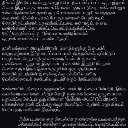
நீங்கள் இங்கே காண்பது வெறும் மொழிபெயர்க்கப்பட்ட ஒரு புத்தகம்
அல்ல. இது பல குரல்களைக் கொண்ட ஒரு கட்டுரை, உலகெங்கிலும்
உள்ள ஆன்மாவின் மூலம் ஒரு யோசனையை மறுசீரமைத்ததன்
ஆவணம். நீங்கள் படிக்கப் போகும் உரைகள் பெரும்பாலும்
தொழில்நுட்பத்தால் உருவாக்கப்பட்டவை என்றாலும், அவை
மனிதர்களால் தொடங்கப்பட்டு, கட்டுப்படுத்தப்பட்டு,
தேர்ந்தெடுக்கப்பட்டு, நிச்சயமாக மனிதர்களால்
ஒருங்கிணைக்கப்பட்டவையே ஆகும்.
நான் உங்களை அழைக்கிறேன்: மொழிகளுக்கு இடையில்
மாறுவதற்கான இந்த வாய்ப்பைப் பயன்படுத்துங்கள். ஒப்பிட்டுப்
பாருங்கள். வேறுபாடுகளை உணருங்கள். விமர்சனக்
கண்ணோட்டத்துடன் இருங்கள். ஏனெனில் இறுதியில், நாம்
அனைவரும் இந்த இசைக்குழுவின் ஒரு பகுதிதான் -
தொழில்நுட்பத்தின் இரைச்சலுக்கு மத்தியில் மனித
மெல்லிசையைக் கண்டறிய முயற்சிக்கும் தேடுபவர்கள்.
உண்மையில், திரைப்படத்துறையின் பாரம்பரியத்தைப் பின்பற்றி, இந்த
கலாச்சார சவால்கள் மற்றும் மொழி நுணுக்கங்களை முழுமையாக
பகுப்பாய்வு செய்யும் ஒரு விரிவான 'மேக்கிங்-ஆஃப்' (Making-of)
புத்தகத்தை நான் இப்போது எழுத வேண்டும் - ஆனால் அது மிகவும்
பெரிய ஒரு பணியாக இருக்கும்.
இந்த படத்தை ஒரு செயற்கை நுண்ணறிவு வடிவமைத்தது,
புத்தகத்தின் கலாச்சார புனைவாக்கப்பட்ட மொழிபெயர்ப்பை