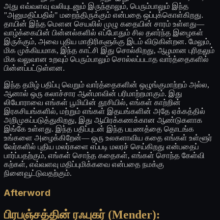
அது எவ்வளவு வலியுடனும் இருந்தாலும், பெரும்பாலும் இந்த
"அனுமதிப்பதில்" மறைந்திருக்கும் என்பதை ஒப்புக்கொள்கிறது.
தாயின் இந்த மௌன செயலில் முழு கதையின் சாரம் உள்ளது—
வாழ்க்கையின் பின்னல்களில் எப்போதும் சில தளர்ந்த இழைகள்
இருக்கும், அவை புதிய மாதிரிகளுக்கு இடம் விடுகின்றன. மேலும்,
மிக முக்கியமாக, இந்த காட்சி இது சொல்கிறது, ஆழமான புரிதலும்
மிக வலுவான உறவும் பெரும்பாலும் சொல்லப்படாத வார்த்தைகளில்
பின்னப்பட்டுள்ளன.
இந்த தமிழ் பதிப்பு வெறும் வார்த்தைகளின் ஒழுங்குமாற்றம் அல்ல,
ஆனால் ஒரு கலாச்சார ஆன்மாவின் பரிமாற்றமாகும். இது
லியோராவை எங்கள் பூமியின் தூசியில், எங்கள் காற்றின்
இரகசியங்களில், மற்றும் எங்கள் இதயங்களின் அதே ஏக்கத்தில்
அறிமுகப்படுத்துகிறது, இது ஆயிரக்கணக்கான ஆண்டுகளாக
இங்கே உள்ளது. இந்த பதிப்புடன் இந்த பயணத்தை தொடங்க
உங்களை அழைக்கிறேன்— ஒரு உலகளாவிய கதை எங்கள் உள்ளூர்
வேர்களில் புதிய மலர்களை எப்படி மலரச் செய்கிறது என்பதைப்
பார்ப்பதற்கும், எங்கள் சொந்த கதைகள், எங்கள் சொந்த கேள்வி
கற்கள், எவ்வளவு மதிப்புமிக்கவை என்பதை நமக்கு
நினைவூட்டுவதற்கும்.
Afterword
பிரபஞ்சத்தின் ரஃபுகர் (Mender):