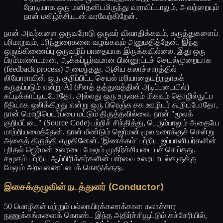
நேரடியாக ஒரு மனிதனிடமிருந்து வராவிட்டாலும், அவற்றையும்
நான் மகிழ்ச்சியுடன் வரவேற்கிறேன்.
நான் அவர்களை ஒருவரோடு ஒருவர் விவாதிக்கவும், கருத்துகளைப்
பரிமாறவும், பரிந்துரைகளை வழங்கவும் அனுமதித்தேன். இந்த
ஒருங்கிணைப்பு ஒருவழிப் பாதையாக இருக்கவில்லை. இது ஒரு
பிரம்மாண்டமான, ஆக்கப்பூர்வமான பின்னூட்டச் செயல்முறையாக
(feedback process) அமைந்தது. ஆசிய கலாச்சாரத்தில்
லியோராவின் ஒரு குறிப்பிட்ட செயல் மரியாதையற்றதாகக்
கருதப்படும் என்று AI (சீனத் தத்துவத்தின் அடிப்படையில்)
சுட்டிக்காட்டியபோதோ, அல்லது ஒரு உருவகம் மிகவும் தொழில்நுட்ப
ரீதியாக ஒலிக்கிறது என்று ஒரு பிரெஞ்சு சக ஊழியர் கூறியபோதோ,
நான் மொழிபெயர்ப்பை மட்டும் திருத்தவில்லை. நான் "மூலக்
குறியீட்டை" (Source Code) பற்றிச் சிந்தித்து, பெரும்பாலும் அதையே
மாற்றியமைத்தேன். நான் மீண்டும் ஜெர்மன் மூல உரைக்குச் சென்று
அதைத் திருத்தி எழுதினேன். 'இணக்கம்' பற்றிய ஜப்பானியர்களின்
புரிதல் ஜெர்மன் உரையை மேலும் முதிர்ச்சியடையச் செய்தது.
சமூகம் பற்றிய ஆப்பிரிக்கர்களின் பார்வை உரையாடல்களுக்கு
மேலும் அரவணைப்பைக் கொடுத்தது.
இசைக்குழுவின் நடத்துனர் (Conductor)
50 மொழிகள் மற்றும் பல்லாயிரக்கணக்கான கலாச்சார
நுணுக்கங்களைக் கொண்ட இந்த அதிர்ச்சியூட்டும் கச்சேரியில்,