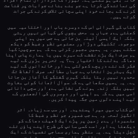
کی نمائندگی کرتا ہے جو بنے بنائے جوابات پر قناعت
کرنے کے بجائے خود اپنی سچائی تلاش کرنے کی جرات
کرتے ہیں۔
کتاب کی گہرائی اس کے دوسرے باب اور اختتامیہ میں
کھلتی ہے، جہاں یہ محض بچوں کی کہانی نہیں رہتی
بلکہ ایک ایسی آئینہ بن جاتی ہے جس میں ہم اپنی
موجودہ تکنیکی دوڑ اور مصنوعی نظم و ضبط کو دیکھ
سکتے ہیں۔ یہ ہمیں مجبور کرتی ہے کہ ہم سوچیں: کیا
ہم صرف ایک بڑے نقشے کے مہرے ہیں یا ہمارے پاس اپنا
دھاگہ بدلنے کا اختیار ہے؟ یہ تحریر بڑوں کے لیے
فکر کے نئے دریچے کھولتی ہے اور خاندانوں کے لیے
ایک بہترین انتخاب ہے جہاں مطالعہ صرف الفاظ تک
محدود نہیں رہتا بلکہ گہری گفتگو کا آغاز بن جاتا
ہے۔ یہ ہمیں سکھاتی ہے کہ سوال اٹھانا کوئی بغاوت
نہیں بلکہ زندہ ہونے کی نشانی ہے، اور سچی دانائی
اسی میں ہے کہ ہم اپنی اور دوسروں کی الجھنوں کے
لیے اپنے دلوں میں جگہ پیدا کریں۔
اس کتاب میں میرا پسندیدہ اور سب سے زیادہ اثر
انگیز لمحہ وہ ہے جب ضمیر، جو نظم و ضبط کا
علمبردار ہے، زمین پر پڑے ایک ڈھیلے دھاگے کو
دیکھتا ہے اور اسے کسی سانپ کی طرح اپنے پاؤں تلے
کچل دیتا ہے۔ یہ منظر ہماری سماجی نفسیات کے ایک
گہرے خوف کو بے نقاب کرتا ہے—یعنی وہ خوف جو ہمیں