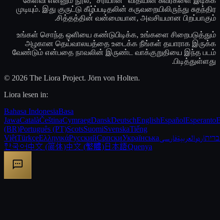
கேள்வி என்னும் நூல், "சரியான" விதியின் சுவர்களை இடிக்க
முடியும். இது குருட்டு கீழ்ப்படிதலின் கருவறையிலிருந்து சுதந்திர
சித்தத்தின் வன்மையான, அவசியமான பிறப்பாகும்.
உங்கள் சொந்த ஒளியை கண்டுபிடிக்க, உங்களை சிறைபடுத்தும்
அழகான தெய்வாலயத்தை உடைக்க நீங்கள் தயாராக இருக்க
வேண்டும் என்பதை நாவலின் இருண்ட வாக்குறுதியை இந்த படம்
பிடித்துள்ளது.
© 2026 The Liora Project. Jörn von Holten.
Liora lesen in:
Bahasa Indonesia
Basa
Jawa
Català
Čeština
Cymraeg
Dansk
Deutsch
English
Español
Esperanto
E
(BR)
Português (PT)
Scots
Suomi
Svenska
Tiếng
Việt
Türkçe
Ελληνικά
Русский
Српски
Українська
فارسی
العربية
اردو
רית
한국어
中文 (简体)
中文 (繁體)
日本語
Quenya