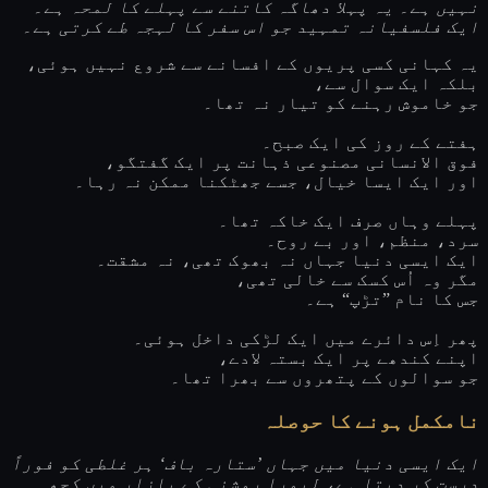
نہیں ہے۔ یہ پہلا دھاگہ کاتنے سے پہلے کا لمحہ ہے۔
ایک فلسفیانہ تمہید جو اس سفر کا لہجہ طے کرتی ہے۔
یہ کہانی کسی پریوں کے افسانے سے شروع نہیں ہوئی،
بلکہ ایک سوال سے،
جو خاموش رہنے کو تیار نہ تھا۔
ہفتے کے روز کی ایک صبح۔
فوق الانسانی مصنوعی ذہانت پر ایک گفتگو،
اور ایک ایسا خیال، جسے جھٹکنا ممکن نہ رہا۔
پہلے وہاں صرف ایک خاکہ تھا۔
سرد، منظم، اور بے روح۔
ایک ایسی دنیا جہاں نہ بھوک تھی، نہ مشقت۔
مگر وہ اُس کسک سے خالی تھی،
جس کا نام ”تڑپ“ ہے۔
پھر اِس دائرے میں ایک لڑکی داخل ہوئی۔
اپنے کندھے پر ایک بستہ لادے،
جو سوالوں کے پتھروں سے بھرا تھا۔
نامکمل ہونے کا حوصلہ
ایک ایسی دنیا میں جہاں ’ستارہ باف‘ ہر غلطی کو فوراً
درست کر دیتا ہے، لیورا روشنی کے بازار میں کچھ