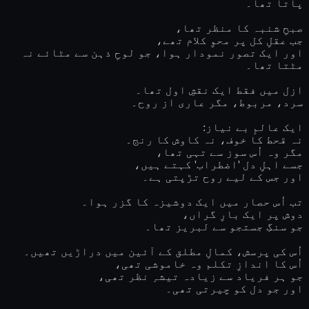
پاتا تھا۔
صبحِ شنبہ کا منظر تھا،
جب عقلِ کل پر محوِ کلام تھے،
اور ایک تصور نمودار ہوا، جو لوحِ ذہن سے مٹائے نہ
مٹتا تھا۔
ازل میں فقط ایک نقشِ اول تھا۔
سرد، مربوط، مگر عاری از روح۔
ایک عالمِ بے نیاز:
نہ قحط کا خوف، نہ کاوش کا رنج۔
مگر وہ اُس سوز سے تہی تھا،
جسے اہلِ دل 'اضطراب' کہتے ہیں،
اور جس کے لیے روح تڑپتی ہے۔
تب اُس حصار میں ایک دوشیزہ کا گزر ہوا۔
دوش پر ایک بارِ گراں،
جو سنگِ جستجو سے لبریز تھا۔
اُس کی پرسش، کمالِ مطلق کے آئین میں دراڑیں تھیں۔
اُس کا اندازِ تکلم وہ خاموشی تھی،
جو ہر فریاد سے زیادہ تیشہِ نظر تھی،
اور جو دل کو چیرتی تھی۔