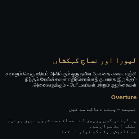
لیورا اور نساجِ کہکشاں
சவாலும் வெகுமதியும் அளிக்கும் ஒரு நவீன தேவதை கதை. எஞ்சி
நிற்கும் கேள்விகளை எதிர்கொள்ளத் தயாராக இருக்கும்
அனைவருக்கும் - பெரியவர்கள் மற்றும் குழந்தைகள்.
Overture
تمہید – پہلے دھاگے سے قبل
یہ کہانی کسی پریوں کے افسانے سے شروع نہیں ہوئی،
بلکہ ایک سوال سے،
جو خاموش رہنے کو تیار نہ تھا۔