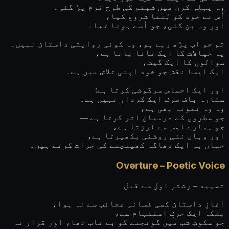
وہ پہلی کرن میں شبنم کی طرح نرم پڑ گئی۔
اُس نے خود کو بُننا شروع کیا،
اور وہ بن گئی، جو اُسے ہونا تھا۔
تم جو اب پڑھ رہے ہو، وہ کوئی روایتی داستان نہیں۔
یہ خیالات کا ایک تانا بانا ہے،
سوالوں کا ایک گیت،
ایک ایسا نقش جو خود اپنی تلاش میں ہے۔
اور ایک احساس سرگوشی کرتا ہے:
ستارہ باف صرف ایک کردار نہیں ہے۔
وہ وہ نمونہ بھی ہے،
جو سطروں کے درمیان اثر کرتا ہے —
جو ہمارے لمس سے لرزتا ہے،
اور وہاں نئی روشنی بکھیرتا ہے،
جہاں ہم ایک دھاگہ کھینچنے کی جرات کرتے ہیں۔
Overture – Poetic Voice
تمہید – رشتہِ اول سے قبل
آغازِ داستان کسی فسانہِ عجائب سے نہ ہوا،
بلکہ ایک حرفِ استفہام سے،
جو سکوتِ شب میں گونجنے کو بے تاب تھا، اور قرار نہ