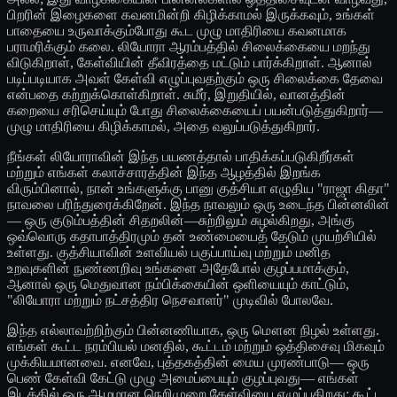
பிறரின் இழைகளை கவனமின்றி கிழிக்காமல் இருக்கவும், உங்கள்
பாதையை உருவாக்கும்போது கூட முழு மாதிரியை கவனமாக
பராமரிக்கும் கலை. லியோரா ஆரம்பத்தில் சிலைக்கையை மறந்து
விடுகிறாள், கேள்வியின் தீவிரத்தை மட்டும் பார்க்கிறாள். ஆனால்
படிப்படியாக அவள் கேள்வி எழுப்புவதற்கும் ஒரு சிலைக்கை தேவை
என்பதை கற்றுக்கொள்கிறாள். சுமீர், இறுதியில், வானத்தின்
கறையை சரிசெய்யும் போது சிலைக்கையைப் பயன்படுத்துகிறார்—
முழு மாதிரியை கிழிக்காமல், அதை வலுப்படுத்துகிறார்.
நீங்கள் லியோராவின் இந்த பயணத்தால் பாதிக்கப்படுகிறீர்கள்
மற்றும் எங்கள் கலாச்சாரத்தின் இந்த ஆழத்தில் இறங்க
விரும்பினால், நான் உங்களுக்கு பானு குத்சியா எழுதிய "ராஜா கிதா"
நாவலை பரிந்துரைக்கிறேன். இந்த நாவலும் ஒரு உடைந்த பின்னலின்
— ஒரு குடும்பத்தின் சிதறலின்—சுற்றிலும் சுழல்கிறது, அங்கு
ஒவ்வொரு கதாபாத்திரமும் தன் உண்மையைத் தேடும் முயற்சியில்
உள்ளது. குத்சியாவின் உளவியல் பகுப்பாய்வு மற்றும் மனித
உறவுகளின் நுண்ணறிவு உங்களை அதேபோல் குழப்பமாக்கும்,
ஆனால் ஒரு மெதுவான நம்பிக்கையின் ஒளியையும் காட்டும்,
"லியோரா மற்றும் நட்சத்திர நெசவாளர்" முடிவில் போலவே.
இந்த எல்லாவற்றிற்கும் பின்னணியாக, ஒரு மௌன நிழல் உள்ளது.
எங்கள் கூட்ட நரம்பியல் மனதில், கூட்டம் மற்றும் ஒத்திசைவு மிகவும்
முக்கியமானவை. எனவே, புத்தகத்தின் மைய முரண்பாடு— ஒரு
பெண் கேள்வி கேட்டு முழு அமைப்பையும் குழப்புவது— எங்கள்
இடத்தில் ஒரு ஆழமான நெறிமுறை கேள்வியை எழுப்புகிறது: கூட்ட