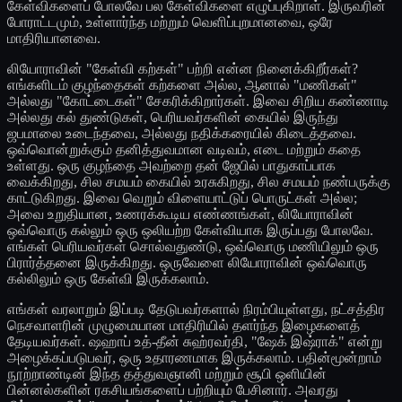
கேள்விகளைப் போலவே பல கேள்விகளை எழுப்புகிறாள். இருவரின்
போராட்டமும், உள்ளார்ந்த மற்றும் வெளிப்புறமானவை, ஒரே
மாதிரியானவை.
லியோராவின் "கேள்வி கற்கள்" பற்றி என்ன நினைக்கிறீர்கள்?
எங்களிடம் குழந்தைகள் கற்களை அல்ல, ஆனால் "மணிகள்"
அல்லது "கோட்டைகள்" சேகரிக்கிறார்கள். இவை சிறிய கண்ணாடி
அல்லது கல் துண்டுகள், பெரியவர்களின் கையில் இருந்து
ஜபமாலை உடைந்தவை, அல்லது நதிக்கரையில் கிடைத்தவை.
ஒவ்வொன்றுக்கும் தனித்துவமான வடிவம், எடை மற்றும் கதை
உள்ளது. ஒரு குழந்தை அவற்றை தன் ஜேபில் பாதுகாப்பாக
வைக்கிறது, சில சமயம் கையில் உரசுகிறது, சில சமயம் நண்பருக்கு
காட்டுகிறது. இவை வெறும் விளையாட்டுப் பொருட்கள் அல்ல;
அவை உறுதியான, உணரக்கூடிய எண்ணங்கள், லியோராவின்
ஒவ்வொரு கல்லும் ஒரு ஒலியற்ற கேள்வியாக இருப்பது போலவே.
எங்கள் பெரியவர்கள் சொல்வதுண்டு, ஒவ்வொரு மணியிலும் ஒரு
பிரார்த்தனை இருக்கிறது. ஒருவேளை லியோராவின் ஒவ்வொரு
கல்லிலும் ஒரு கேள்வி இருக்கலாம்.
எங்கள் வரலாறும் இப்படி தேடுபவர்களால் நிரம்பியுள்ளது, நட்சத்திர
நெசவாளரின் முழுமையான மாதிரியில் தளர்ந்த இழைகளைத்
தேடியவர்கள். ஷஹாப் உத்-தீன் சுஹ்ரவர்தி, "ஷேக் இஷ்ராக்" என்று
அழைக்கப்படுபவர், ஒரு உதாரணமாக இருக்கலாம். பதின்மூன்றாம்
நூற்றாண்டின் இந்த தத்துவஞானி மற்றும் சூபி ஒளியின்
பின்னல்களின் ரகசியங்களைப் பற்றியும் பேசினார். அவரது