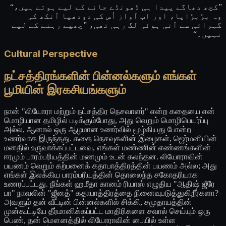
”کچھ دھاگے پیدا ہی ڈھونڈے جانے کے لیے ہوتے ہیں،“
وہ بڑبڑایا، اور اب آواز اُس کی دودھیا آنکھ کی
گہرائی سے آتی ہوئی لگ رہی تھی، ”چھپے رہنے کے لیے
نہیں۔“
Cultural Perspective
நட்சத்திரங்களின் பின்னல்களும் எங்கள்
பூமியின் இரகசியங்களும்
நான் "லியோரா மற்றும் நட்சத்திர நெசவாளர்" என்ற கதையை என்
மொழியான தமிழில் படிக்கும்போது, அது வெறும் மொழிபெயர்ப்பு
அல்ல, ஆனால் ஒரு ஆழமான உணர்வில் மூழ்கியது போன்ற
உணர்வாக இருந்தது. கதை நெசவுகளின் இழைகள், ஜெர்மனியின்
மனதில் உருவாக்கப்பட்டவை, எங்கள் மண்ணின் எண்ணங்களின்
ஈரமும் பாரம்பரியத்தின் மணமும் உடன் கலந்தன. லியோராவின்
பயணம் வெறும் கற்பனைக் கதாபாத்திரத்தின் பயணம் அல்ல; அது
எங்கள் இலக்கிய பாரம்பரியத்தின் தொலைந்த சகோதரியாக
உணரப்பட்டது. நீங்கள் ஹமீதா கானம் ரியாஸ் எழுதிய "ஆதிஷ் ஜீரே
பா" நாவலின் "ஜீனத்" கதாபாத்திரத்தை நினைவுபடுத்துகிறீர்களா?
அவளும் தன் வீட்டின் பின்னல்களில் சிக்கி, சமுதாயத்தின்
முன்கூட்டியே தீர்மானிக்கப்பட்ட மாதிரிகளை சவால் செய்யும் ஒரு
பெண், தன் மௌனத்தில் லியோராவின் பையில் உள்ள