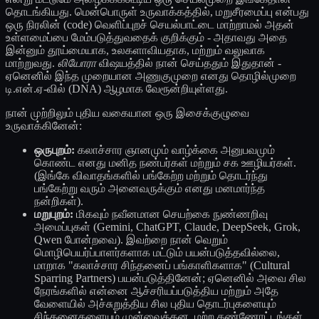
தொடங்கியது. மென்பொருள் உருவாக்கத்தில், மறுசீரமைப்பு என்பது
ஒரு நிரலின் (code) வெளிப்புறச் செயல்பாட்டை மாற்றாமல் அதன்
உள்ளமைப்பை மேம்படுத்துவதைக் குறிக்கும் - அதாவது அதை
இன்னும் தூய்மையாக, உலகளாவியதாக, மற்றும் வலுவாக
மாற்றுவது.
லியோரா
விஷயத்தில் நான் செய்ததும் இதுதான் -
ஏனெனில் இந்த முறையான அணுகுமுறை எனது தொழில்முறை
டி.என்.ஏ-வில் (DNA) ஆழமாக வேரூன்றியுள்ளது.
நான் முற்றிலும் புதிய வகையான ஒரு இசைக்குழுவை
உருவாக்கினேன்:
ஒருபுறம்:
கலாச்சார ஞானமும் வாழ்க்கை அனுபவமும்
கொண்ட எனது மனித நண்பர்கள் மற்றும் சக ஊழியர்கள்.
(இங்கே விவாதங்களில் பங்கேற்ற மற்றும் தொடர்ந்து
பங்கேற்று வரும் அனைவருக்கும் எனது மனமார்ந்த
நன்றிகள்).
மறுபுறம்:
மிகவும் நவீனமான செயற்கை நுண்ணறிவு
அமைப்புகள் (Gemini, ChatGPT, Claude, DeepSeek, Grok,
Qwen போன்றவை). இவற்றை நான் வெறும்
மொழிபெயர்ப்பாளர்களாக மட்டும் பயன்படுத்தவில்லை,
மாறாக "கலாச்சார சிந்தனைப் பங்காளிகளாக" (Cultural
Sparring Partners) பயன்படுத்தினேன்; ஏனெனில் அவை சில
நேரங்களில் என்னை ஆச்சரியப்படுத்திய மற்றும் அதே
வேளையில் அச்சுறுத்திய சில புதிய தொடர்புகளையும்
சிந்தனைகளையும் முன்வைத்தன. மற்ற கண்ணோட்டங்கள்