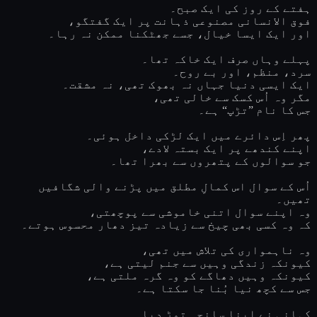
ہفتے کے روز کی ایک صبح۔
فوق الانسانی مصنوعی ذہانت پر ایک گفتگو،
اور ایک ایسا خیال، جسے جھٹکنا ممکن نہ رہا۔
پہلے وہاں صرف ایک خاکہ تھا۔
سرد، منظم، اور بے روح۔
ایک ایسی دنیا جہاں نہ بھوک تھی، نہ مشقت۔
مگر وہ اُس کسک سے خالی تھی،
جس کا نام ”تڑپ“ ہے۔
پھر اِس دائرے میں ایک لڑکی داخل ہوئی۔
اپنے کندھے پر ایک بستہ لادے،
جو سوالوں کے پتھروں سے بھرا تھا۔
اُس کے سوال اس کمالِ مطلق میں پڑنے والی شگافیں
تھیں۔
وہ اپنے سوال اتنی خاموشی سے پوچھتی،
کہ وہ کسی بھی چیخ سے زیادہ تیز دھار محسوس ہوتے۔
وہ ناہمواری کی تلاش میں تھی،
کیونکہ زندگی وہیں سے جنم لیتی ہے،
کیونکہ وہیں دھاگے کو وہ گرہ ملتی ہے،
جس سے کچھ نیا بُنا جا سکتا ہے۔
کہانی نے اپنا سانچہ توڑ دیا۔