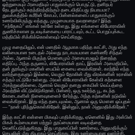
ஒற்றுமையும் அமைதியும் பாதுகாக்கும் பொருட்டு, தனிநபர்
தேடலுக்கும் சுதந்திரத்திற்கும் தடைவிதிப்பது நியாயமா?
துவக்கத்தில் சுமீரின் கோபம், பின்னல்களைப் பாதுகாக்கும்
உணர்விலிருந்து வந்தது, முழுமையாக தவறானதா? இந்த
"சந்தேகம்" எங்கள் உள்ளே உள்ளது, இது எங்களை லியோராவின்
துணிச்சலான நடவடிக்கையை பாராட்டவும், கூட்ட பொறுப்புக்கூட
மத்தியில் சிக்கிக்கொள்ளவும் செய்கிறது.
முழு கதையிலும், என் மனதில் ஆழமாக பதிந்த காட்சி, அது எந்த
வலிமையான உடைதல் அல்லது நாடகமயமான கண்ணீர் சிந்தல்
அல்ல, ஆனால் மிகுந்த மௌனமும் அசையாமலும் நிறைந்த
எதிர்ப்பு. அந்த தருணம், லியோராவின் தாய், இரவின் அமைதியில்,
தன் தூங்கும் மகளின் பையில் கையை வைக்கிறாள். காற்றில் எந்த
வார்த்தைகளும் இல்லை, வெறும் தோலின் மீது விரல்களின் உரசலின்
சத்தம் மட்டுமே உள்ளது. அவள் லியோராவின் கேள்வி கற்களை
அகற்றுவதில்லை, ஆனால் வெறும் தனது கையின் வெப்பத்தை
அவற்றில் விட்டுவிடுகிறாள். பின்னர், ஒரு உலர்ந்த பூ, கடந்த
கோடைகளின் நினைவுகளைச் சேர்த்து, அந்த கற்களின் நடுவில்
வைக்கிறாள். இது எந்த தடையுமல்ல, ஆனால் ஒரு மௌன ஒப்புதல்
— "நான் புரிந்துகொள்கிறேன். இன்னும், நான் அனுமதிக்கிறேன்."
இந்த காட்சி என்னை மிகவும் பாதிக்கிறது, ஏனெனில் இது அன்பின்
மிகக் கூர்மையான மற்றும் தூய்மையான வடிவத்தை
வெளிப்படுத்துகிறது. இது பாதுகாப்பின் உணர்வை, அனுமதிக்கும்
செயலின் மீது தியாகம் செய்கிறது. இது உண்மையான வளர்ச்சி,