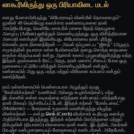
லாகூரிலிருந்து ஒரு பிரியாவிடை மடல்
எனது மேசையிலிருந்து "லியோராவும் விண்மீன் நெசவாளரும்"
நூலின் 49 வெவ்வேறு கலாச்சார கண்ணாடிகளை நான்
அகற்றியபோது, வெளியே லாகூரில் மாலை நேரத் தொழுகை
அழைப்பு (Adhan) ஒலித்துக் கொண்டிருந்தது. ஒரு விசித்திரமான
அமைதி எனக்குள் இறங்கியது. லியோராவை நான் புரிந்து
கொண்டதாக நினைத்தேன் — அவள் நம்முடைய "ஜீனத்" (அழகு),
சமூகத்தின் தயாராக உள்ள போர்வையில் தனது சொந்த தையலை
தைக்க விரும்புபவள் என்று. ஆனால் உலகம் முழுவதிலுமிருந்து வந்த
இந்தக் குரல்களைக் கேட்ட பிறகு, நான் மனசாட்சியைப் போல ஒரு
மூலையை மட்டுமே பார்த்துக் கொண்டிருந்தேன் என்றும்,
உண்மையில் அது ஒரு பரந்த மற்றும் விரிவான கம்பளம் என்றும்
உணர்ந்தேன்.
நாம் உள்ளங்கையில் மென்மையாக அழுத்தும் நமது
"கேள்விக்கற்கள்" (மணிகள் அல்லது கூழாங்கற்கள்), மற்ற
இடங்களில் என்ன வடிவத்தை எடுத்தன என்பதைப் பார்த்தபோது
நான் மிகவும் ஆச்சரியப்பட்டேன். இந்தக் கற்கள் "மோல்டவைட்"
(Moldavite) — மோதலால் உருவாகி வானிலிருந்து விழுந்த
விண்கற்கள் — என்று
செக் (Czech)
விமர்சகர் கூறியது எனக்கு
அதிர்ச்சியாக இருந்தது. இந்தக் கற்களில் பிரார்த்தனை மற்றும்
திக்ருவின் (தியானம்) விளைவை நான் கண்ட இடத்தில், அவர்கள்
பிரபஞ்ச வன்முறையையும் மோதலையும் கண்டார்கள். அதேபோல்,