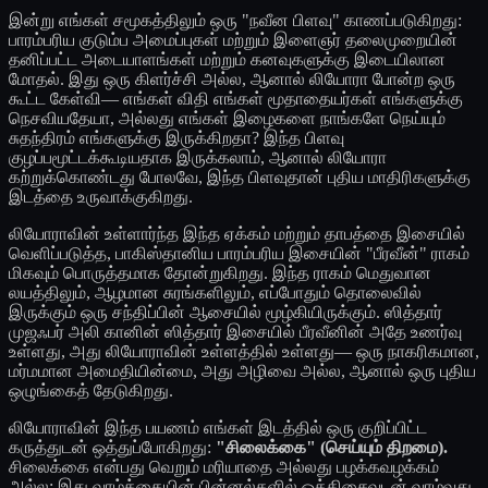
இன்று எங்கள் சமூகத்திலும் ஒரு "நவீன பிளவு" காணப்படுகிறது:
பாரம்பரிய குடும்ப அமைப்புகள் மற்றும் இளைஞர் தலைமுறையின்
தனிப்பட்ட அடையாளங்கள் மற்றும் கனவுகளுக்கு இடையிலான
மோதல். இது ஒரு கிளர்ச்சி அல்ல, ஆனால் லியோரா போன்ற ஒரு
கூட்ட கேள்வி— எங்கள் விதி எங்கள் மூதாதையர்கள் எங்களுக்கு
நெசவியதேயா, அல்லது எங்கள் இழைகளை நாங்களே நெய்யும்
சுதந்திரம் எங்களுக்கு இருக்கிறதா? இந்த பிளவு
குழப்பமூட்டக்கூடியதாக இருக்கலாம், ஆனால் லியோரா
கற்றுக்கொண்டது போலவே, இந்த பிளவுதான் புதிய மாதிரிகளுக்கு
இடத்தை உருவாக்குகிறது.
லியோராவின் உள்ளார்ந்த இந்த ஏக்கம் மற்றும் தாபத்தை இசையில்
வெளிப்படுத்த, பாகிஸ்தானிய பாரம்பரிய இசையின் "பீரவீன்" ராகம்
மிகவும் பொருத்தமாக தோன்றுகிறது. இந்த ராகம் மெதுவான
லயத்திலும், ஆழமான சுரங்களிலும், எப்போதும் தொலைவில்
இருக்கும் ஒரு சந்திப்பின் ஆசையில் மூழ்கியிருக்கும். ஸித்தார்
முஜஃபர் அலி கானின் ஸித்தார் இசையில் பீரவீனின் அதே உணர்வு
உள்ளது, அது லியோராவின் உள்ளத்தில் உள்ளது— ஒரு நாகரிகமான,
மர்மமான அமைதியின்மை, அது அழிவை அல்ல, ஆனால் ஒரு புதிய
ஒழுங்கைத் தேடுகிறது.
லியோராவின் இந்த பயணம் எங்கள் இடத்தில் ஒரு குறிப்பிட்ட
கருத்துடன் ஒத்துப்போகிறது:
"சிலைக்கை" (செய்யும் திறமை).
சிலைக்கை என்பது வெறும் மரியாதை அல்லது பழக்கவழக்கம்
அல்ல; இது வாழ்க்கையின் பின்னல்களில் ஒத்திசைவுடன் வாழ்வது,