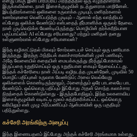
எனது பங்கு இனி பாரம்பரிய அர்த்தத்தில் ஒரு எழுத்தாளராக
இருக்கவில்லை. நான் இசைக்குழுவின் நடத்துனராக மாறினேன்.
இயந்திரங்களால் ஒலிகளை உருவாக்க முடியும், மனிதர்களால்
உணர்வுகளை வெளிப்படுத்த முடியும் - ஆனால் எந்த வாத்தியம்
எப்போது ஒலிக்க வேண்டும் என்பதைத் தீர்மானிக்க ஒருவர் தேவை.
நான் முடிவெடுக்க வேண்டியிருந்தது: மொழியின் தர்க்கரீதியான
பகுப்பாய்வில் AI எப்போது சரியானது? மற்றும் மனிதன் தனது
உள்ளுணர்வால் எப்போது சரியானவன்?
இந்த வழிகாட்டுதல் மிகவும் சோர்வடையச் செய்யும் ஒரு பணியாக
இருந்தது. இதற்கு அந்நியக் கலாச்சாரங்களின் முன் பணிவும்,
அதே வேளையில் கதையின் மையக்கருத்து நீர்த்துப்போகாமல்
இருப்பதை உறுதிசெய்யும் ஒரு உறுதியான கையும் தேவைப்பட்டது.
இந்தக் கச்சேரியை நான் அப்படி வழிநடத்த முயன்றேன், முடிவில் 50
மொழிப் பதிப்புகள் உருவாக வேண்டும்; அவை வெவ்வேறு
ஒலிகளைக் கொண்டிருந்தாலும், அனைத்தும் ஒரே பாடலையே பாட
வேண்டும். ஒவ்வொரு பதிப்பும் இப்போது அதன் சொந்த கலாச்சார
நிறத்தைக் கொண்டுள்ளது - இருந்தபோதிலும், இந்த உலகளாவிய
இசைக்குழுவின் வடிகட்டி மூலம் சுத்திகரிக்கப்பட்ட ஒவ்வொரு
வரியிலும் என் முழு அர்ப்பணிப்பும் ஆன்மாவின் ஒரு பகுதியும்
பதிந்துள்ளது.
கச்சேரி அரங்கிற்கு அழைப்பு
இந்த இணையதளம் இப்போது அந்தக் கச்சேரி அரங்கமாக உள்ளது.