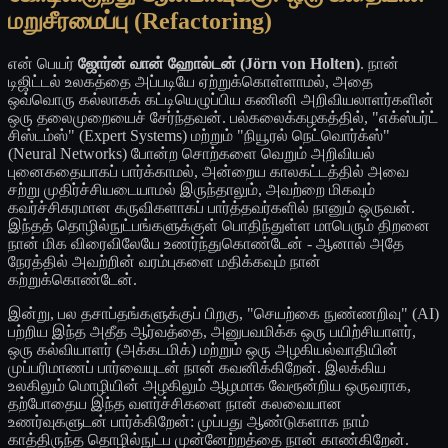
மறுசீரமைப்பு (Refactoring)
என் பெயர்
ஜோர்ன் வான் ஹோல்டன் (Jörn von Holten)
. நான்
டிஜிட்டல் உலகத்தை அப்படியே ஏற்றுக்கொள்ளாமல், அதை
ஒவ்வொரு கல்லாகக் கட்டியெழுப்பிய கணினி அறிவியலாளர்களின்
ஒரு தலைமுறையைச் சேர்ந்தவன். பல்கலைக்கழகத்தில், "எக்ஸ்பர்ட்
சிஸ்டம்ஸ்" (Expert Systems) மற்றும் "நியூரல் நெட்வொர்க்ஸ்"
(Neural Networks) போன்ற சொற்களை வெறும் அறிவியல்
புனைகதையாகப் பார்க்காமல், அன்றைய காலகட்டத்தில் அவை
சற்று முதிர்ச்சியடையாமல் இருந்தாலும், அவற்றை மிகவும்
கவர்ச்சிகரமான கருவிகளாகப் பார்த்தவர்களில் நானும் ஒருவன்.
இந்தத் தொழில்நுட்பங்களுக்குள் பொதிந்துள்ள மாபெரும் திறனை
நான் மிக விரைவிலேயே உணர்ந்துகொண்டேன் - ஆனால் அதே
நேரத்தில் அவற்றின் வரம்புகளை மதிக்கவும் நான்
கற்றுக்கொண்டேன்.
இன்று, பல தசாப்தங்களுக்குப் பிறகு, "செயற்கை நுண்ணறிவு" (AI)
பற்றிய இந்த அதீத ஆர்வத்தை, அனுபவமிக்க ஒரு பயிற்சியாளர்,
ஒரு கல்வியாளர் (அக்கடமிக்) மற்றும் ஒரு அழகியல்வாதியின்
முப்பரிமாணப் பார்வையுடன் நான் கவனிக்கிறேன். இலக்கிய
உலகிலும் மொழியின் அழகிலும் ஆழமாக வேரூன்றிய ஒருவராக,
தற்போதைய இந்த வளர்ச்சிகளை நான் கலவையான
உணர்வுகளுடன் பார்க்கிறேன்: முப்பது ஆண்டுகளாக நாம்
காத்திருந்த தொழில்நுட்ப முன்னேற்றத்தை நான் காண்கிறேன்.