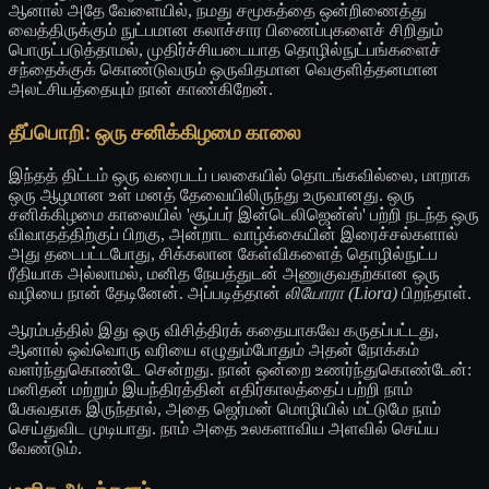
ஆனால் அதே வேளையில், நமது சமூகத்தை ஒன்றிணைத்து
வைத்திருக்கும் நுட்பமான கலாச்சார பிணைப்புகளைச் சிறிதும்
பொருட்படுத்தாமல், முதிர்ச்சியடையாத தொழில்நுட்பங்களைச்
சந்தைக்குக் கொண்டுவரும் ஒருவிதமான வெகுளித்தனமான
அலட்சியத்தையும் நான் காண்கிறேன்.
தீப்பொறி: ஒரு சனிக்கிழமை காலை
இந்தத் திட்டம் ஒரு வரைபடப் பலகையில் தொடங்கவில்லை, மாறாக
ஒரு ஆழமான உள் மனத் தேவையிலிருந்து உருவானது. ஒரு
சனிக்கிழமை காலையில் 'சூப்பர் இன்டெலிஜென்ஸ்' பற்றி நடந்த ஒரு
விவாதத்திற்குப் பிறகு, அன்றாட வாழ்க்கையின் இரைச்சல்களால்
அது தடைபட்டபோது, சிக்கலான கேள்விகளைத் தொழில்நுட்ப
ரீதியாக அல்லாமல், மனித நேயத்துடன் அணுகுவதற்கான ஒரு
வழியை நான் தேடினேன். அப்படித்தான்
லியோரா (Liora)
பிறந்தாள்.
ஆரம்பத்தில் இது ஒரு விசித்திரக் கதையாகவே கருதப்பட்டது,
ஆனால் ஒவ்வொரு வரியை எழுதும்போதும் அதன் நோக்கம்
வளர்ந்துகொண்டே சென்றது. நான் ஒன்றை உணர்ந்துகொண்டேன்:
மனிதன் மற்றும் இயந்திரத்தின் எதிர்காலத்தைப் பற்றி நாம்
பேசுவதாக இருந்தால், அதை ஜெர்மன் மொழியில் மட்டுமே நாம்
செய்துவிட முடியாது. நாம் அதை உலகளாவிய அளவில் செய்ய
வேண்டும்.