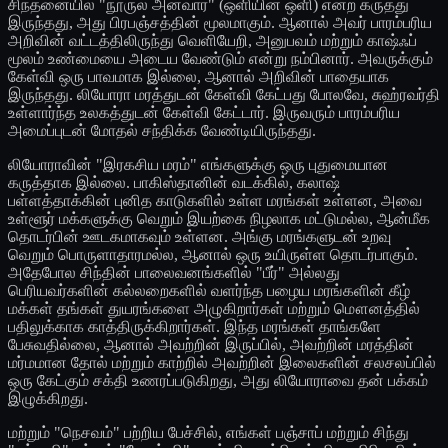
சிந்தனையில் "நூருல் அன்வார்" (ஒளியின் ஒளி) என்ற கருத்து
இருந்தது, அது பிரபஞ்சத்தின் மூலமாகும். ஆனால் அவர் பாரம்பரிய
அறிவின் வட்டத்திலிருந்து வெளியேறி, அனுபவம் மற்றும் காஷ்ஃப்
மூலம் உண்மையை அடைய வேண்டும் என்று நம்பினார். அவருக்கும்
கேள்வி ஒரு பாவமாக இல்லை, ஆனால் அறிவின் பாதையாக
இருந்தது. லியோரா மரத்துடன் கேள்வி கேட்பது போலவே, சுஹ்ரவர்தி
உள்ளார்ந்த உலகத்துடன் கேள்வி கேட்டார். இருவரும் பாரம்பரிய
அமைப்புடன் மோதல் சந்திக்க வேண்டியிருந்தது.
லியோராவின் "இரகசிய மரம்" எங்களுக்கு ஒரு புதுமையான
கருத்தாக இல்லை. பாகிஸ்தானின் வடக்கில், கலாஷ்
பள்ளத்தாக்கின் புனித காடுகளில் உள்ள மரங்கள் உள்ளன, அவை
உள்ளூர் மக்களுக்கு வெறும் இயற்கை நிழலாக மட்டுமல்ல, ஆன்மீக
தொடர்பின் ஊடகமாகவும் உள்ளன. அங்கு மரங்களுடன் உறவு
வெறும் பொருளாதாரமல்ல, ஆனால் ஒரு உயிருள்ள தொடர்பாகும்.
அதேபோல சிந்தின் பாலைவனங்களில் "பீர்" அல்லது
பெரியவர்களின் கல்லறைகளில் வளர்ந்த பழைய மரங்களின் கீழ்
மக்கள் தங்கள் துயரங்களை அழுகிறார்கள் மற்றும் மௌனத்தில்
பதிலுக்காக காத்திருக்கிறார்கள். இந்த மரங்கள் தாங்களே
பேசுவதில்லை, ஆனால் அவற்றின் இருப்பில், அவற்றின் மரத்தின்
மர்மமான தோல் மற்றும் காற்றில் அவற்றின் இலைகளின் சலசலப்பில்
ஒரு கேட்கும் சக்தி உணரப்படுகிறது, அது லியோராவை தன் பக்கம்
இழுக்கிறது.
மற்றும் "நெசவம்" பற்றிய பேச்சில், எங்கள் பஞ்சாப் மற்றும் சிந்து