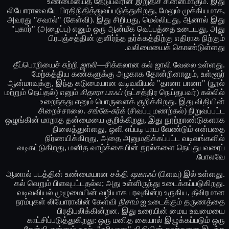
உண்மையைத் தேடுபவரின் இறுதிச் சின்னமாகும். இது
லியோராவையே பிரதிநிதித்துவப்படுத்துகிறது, மேலும் முக்கியமாக,
அவரது "சவால்" (கேள்வி). இது சிறியது, மெல்லியது, ஆனால் இது
"புகார்" (அழைப்பு) எனும் ஒரு ஆன்மீக வெப்பத்தை உடையது, அது
பிரபஞ்சத்தின் குளிர்ந்த தர்க்கத்திற்கு எதிராக நிற்கும்
வலிமையைக் கொண்டுள்ளது.
தீப்பொறியைச் சுற்றி
ஜாலி
—சிக்கலான கல் ஜாலி வேலை உள்ளது.
மேற்கத்திய கண்களுக்கு அழகாக தோன்றினாலும், உள்ளூர்
ஆன்மாவுக்கு, இந்த கடுமையான வடிவவியல் "தானா பானா" (நூல்
மற்றும் நெய்தல்) எனும்
சிதாரா பாஃப்
(நட்சத்திர நெய்துபவர்) கல்லில்
உறைந்தது எனும் பொருளைக் குறிக்கிறது. இது விதியின்
சிறைச்சாலை.
சங்கே-சுர்க்
(சிவப்பு மணற்கல்) நிறுவப்பட்ட
ஒழுங்கின் மாறாத தன்மையை குறிக்கிறது, இது நூற்றாண்டுகளாக
நிலைத்துள்ளது, ஒளி எப்படி பாய வேண்டும் என்பதை
நிர்ணயிக்கிறது, அதை அனுமதிக்கப்பட்ட வடிவங்களில்
வடிகட்டுகிறது, மனித வாழ்க்கையின் நூல்களை நெய்துபவரைப்
போலவே.
ஆனால் படத்தின் உண்மையான சக்தி
ஷகாஃப்
(பிளவு) இல் உள்ளது.
கல் வெறும் பிளவுபட்டதல்ல; அது உள்ளிருந்து உடைக்கப்படுகிறது.
வடிவவியல் முழுமையின் வழியாக பரவுகின்ற உருகிய, தீவிரமான
நரம்புகள் லியோராவின் கேள்வி
நிசாம்
ஐ உடைக்கும் தருணத்தை
பிரதிபலிக்கின்றன. இது உரையின் மைய உவமையை
காட்சிப்படுத்துகிறது: ஒரு மனித கையால் இழுக்கப்படும் ஒரு