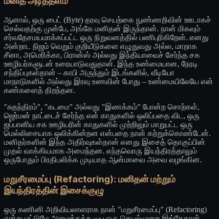
மனித அடித்தளம்
ஆனால், ஒரு பைட் (Byte) தரவு செயற்கை நுண்ணறிவின் ஊடாகச்
செல்வதற்கு முன்பே, அங்கே மனிதன் இருந்தான். நான் மிகவும்
சர்வதேசமயமாக்கப்பட்ட ஒரு நிறுவனத்தில் பணிபுரிகிறேன். எனது
அன்றாட நிஜம் வெறும் குறியீடுகளை எழுதுவது அல்ல, மாறாக
சீனா, அமெரிக்கா, பிரான்ஸ் அல்லது இந்தியாவைச் சேர்ந்த சக
ஊழியர்களுடன் உரையாடுவதுதான். இந்த உண்மையான, நேரடி
சந்திப்புகள்தான் – காபி அருந்தும் இடங்களில், வீடியோ
மாநாடுகளில் அல்லது இரவு உணவின் போது – உண்மையிலேயே என்
கண்களைத் திறந்தன.
"சுதந்திரம்", "கடமை" அல்லது "இணக்கம்" போன்ற சொற்கள்,
ஜெர்மன் நாட்டைச் சேர்ந்த என் காதுகளில் ஒலிப்பதை விட, ஒரு
ஜப்பானிய சக ஊழியரின் காதுகளில் முற்றிலும் மாறுபட்ட ஒரு
மெல்லிசையாக ஒலிக்கின்றன என்பதை நான் கற்றுக்கொண்டேன்.
மனிதர்களின் இந்த அதிர்வுகள்தான் எனது இசைத் தொகுப்பின்
முதல் வாக்கியமாக அமைந்தன. எந்தவொரு இயந்திரத்தாலும்
ஒருபோதும் பிரதிபலிக்க முடியாத ஆன்மாவை அவை வழங்கின.
மறுசீரமைப்பு (Refactoring): மனிதன் மற்றும்
இயந்திரத்தின் இசைக்குழு
ஒரு கணினி அறிவியலாளராக நான் "மறுசீரமைப்பு" (Refactoring)
என்று மட்டுமே அழைக்கக்கூடிய ஒரு செயல்முறை இங்கேதான்