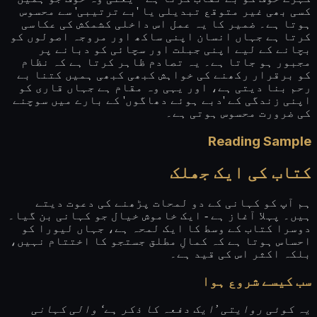
کسی بھی غیر متوقع تبدیلی یا 'بے ترتیبی' سے محسوس
ہوتا ہے۔ ضمیر کا یہ عمل اس داخلی کشمکش کی عکاسی
کرتا ہے جہاں انسان اپنی ساکھ اور مروجہ اصولوں کو
بچانے کے لیے اپنی جبلت اور سچائی کو دبانے پر
مجبور ہو جاتا ہے۔ یہ تصادم ظاہر کرتا ہے کہ نظام
کو برقرار رکھنے کی خواہش کبھی کبھی ہمیں کتنا بے
رحم بنا دیتی ہے، اور یہی وہ مقام ہے جہاں قاری کو
اپنی زندگی کے 'دبے ہوئے دھاگوں' کے بارے میں سوچنے
کی ضرورت محسوس ہوتی ہے۔
Reading Sample
کتاب کی ایک جھلک
ہم آپ کو کہانی کے دو لمحات پڑھنے کی دعوت دیتے
ہیں۔ پہلا آغاز ہے - ایک خاموش خیال جو کہانی بن گیا۔
دوسرا کتاب کے وسط کا ایک لمحہ ہے، جہاں لیورا کو
احساس ہوتا ہے کہ کمالِ مطلق جستجو کا اختتام نہیں،
بلکہ اکثر اس کی قید ہے۔
سب کیسے شروع ہوا
یہ کوئی روایتی ’ایک دفعہ کا ذکر ہے‘ والی کہانی