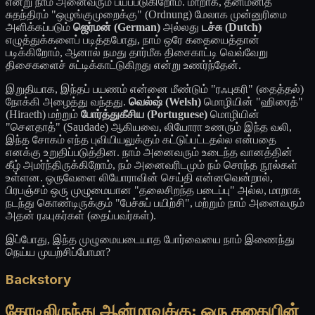
என்று நாம் அனைவரும் பயப்படுகிறோம். மாறாக, தனிமனித
சுதந்திரம் "ஒழுங்குமுறைக்கு" (Ordnung) மேலாக முன்னுரிமை
அளிக்கப்படும்
ஜெர்மன் (German)
அல்லது
டச்சு (Dutch)
எழுத்துக்களைப் படித்தபோது, நாம் ஒரே கதையைத்தான்
படிக்கிறோம், ஆனால் நமது தார்மீக திசைகாட்டி வெவ்வேறு
திசைகளைச் சுட்டிக்காட்டுகிறது என்று உணர்ந்தேன்.
இறுதியாக, இந்தப் பயணம் என்னை மீண்டும் "ரஃபுகரி" (தைத்தல்)
நோக்கி அழைத்து வந்தது.
வெல்ஷ் (Welsh)
மொழியின் "ஹிரைத்"
(Hiraeth) மற்றும்
போர்த்துகீசிய (Portuguese)
மொழியின்
"சௌதாத்" (Saudade) ஆகியவை, லியோரா உணரும் இந்த வலி,
இந்த சோகம் எந்த புவியியலுக்கும் கட்டுப்பட்டதல்ல என்பதை
எனக்கு உறுதிப்படுத்தின. நாம் அனைவரும் உடைந்த வானத்தின்
கீழ் அமர்ந்திருக்கிறோம், நம் அனைவரிடமும் நம் சொந்த நூல்கள்
உள்ளன. ஒருவேளை லியோராவின் செய்தி என்னவென்றால்,
பிரபஞ்சம் ஒரு முழுமையான "தலைசிறந்த படைப்பு" அல்ல, மாறாக
நடந்து கொண்டிருக்கும் "பேச்சுப் பயிற்சி", மற்றும் நாம் அனைவரும்
அதன் ரஃபுகர்கள் (தைப்பவர்கள்).
இப்போது, இந்த முழுமையடையாத போர்வையை நாம் இணைந்து
நெய்ய முயற்சிப்போமா?
Backstory
கோடிலிருந்து ஆன்மாவுக்கு: ஒரு கதையின்