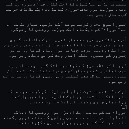
ممنوعہ پاتی ہے: کپڑے کا ایک ٹکڑا جو ادھورا رہ گیا
تھا۔ بوڑھے نور باف جورام کے ساتھ ایک ملاقات جو سب
کچھ بدل دیتی ہے۔
لیورا سوچ بچار کرتے ہوئے آگے بڑھی، یہاں تک کہ اُس
نے ”جورام“ کو دیکھا، ایک بوڑھا روشنی کا رفوگر۔
اُس کی آنکھیں غیر معمولی تھیں۔ ایک صاف اور گہری
بھوری تھی، جو دنیا کا بغور جائزہ لیتی تھی۔ دوسری
پر ایک دودھیا پردہ چھایا ہوا تھا، گویا وہ باہر
چیزوں کو نہیں، بلکہ اندر وقت کو ہی دیکھ رہی ہو۔
لیورا کی نظر میز کے کونے پر اٹک گئی۔ چمکدار، بے
عیب تھانوں کے درمیان کچھ چھوٹے ٹکڑے پڑے تھے۔ اُن
میں روشنی بے قاعدہ ٹمٹما رہی تھی، گویا وہ سانس لے
رہی ہو۔
ایک جگہ نمونہ ٹوٹ گیا، اور ایک اکیلا، مدھم دھاگہ
باہر لٹک رہا تھا اور ایک نادیدہ ہوا میں بل کھا
رہا تھا، جاری رکھنے کی ایک خاموش دعوت۔
[...]
جورام نے کونے سے ایک ادھڑا ہوا روشنی کا دھاگہ
اٹھایا۔ اُس نے اُسے بے عیب رولوں کے ساتھ نہیں رکھا،
بلکہ میز کے کنارے پر، جہاں سے بچے گزرتے تھے۔