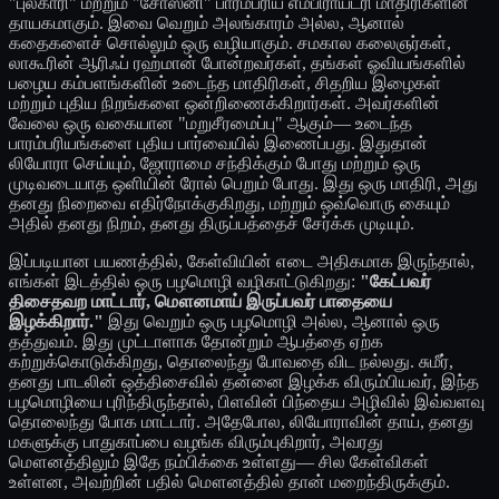
"புல்காரி" மற்றும் "சோஸ்னி" பாரம்பரிய எம்பிராய்டரி மாதிரிகளின்
தாயகமாகும். இவை வெறும் அலங்காரம் அல்ல, ஆனால்
கதைகளைச் சொல்லும் ஒரு வழியாகும். சமகால கலைஞர்கள்,
லாகூரின் ஆரிஃப் ரஹ்மான் போன்றவர்கள், தங்கள் ஓவியங்களில்
பழைய கம்பளங்களின் உடைந்த மாதிரிகள், சிதறிய இழைகள்
மற்றும் புதிய நிறங்களை ஒன்றிணைக்கிறார்கள். அவர்களின்
வேலை ஒரு வகையான "மறுசீரமைப்பு" ஆகும்— உடைந்த
பாரம்பரியங்களை புதிய பார்வையில் இணைப்பது. இதுதான்
லியோரா செய்யும், ஜோராமை சந்திக்கும் போது மற்றும் ஒரு
முடிவடையாத ஒளியின் ரோல் பெறும் போது. இது ஒரு மாதிரி, அது
தனது நிறைவை எதிர்நோக்குகிறது, மற்றும் ஒவ்வொரு கையும்
அதில் தனது நிறம், தனது திருப்பத்தைச் சேர்க்க முடியும்.
இப்படியான பயணத்தில், கேள்வியின் எடை அதிகமாக இருந்தால்,
எங்கள் இடத்தில் ஒரு பழமொழி வழிகாட்டுகிறது:
"கேட்பவர்
திசைதவற மாட்டார், மௌனமாய் இருப்பவர் பாதையை
இழக்கிறார்."
இது வெறும் ஒரு பழமொழி அல்ல, ஆனால் ஒரு
தத்துவம். இது முட்டாளாக தோன்றும் ஆபத்தை ஏற்க
கற்றுக்கொடுக்கிறது, தொலைந்து போவதை விட நல்லது. சுமீர்,
தனது பாடலின் ஒத்திசைவில் தன்னை இழக்க விரும்பியவர், இந்த
பழமொழியை புரிந்திருந்தால், பிளவின் பிந்தைய அழிவில் இவ்வளவு
தொலைந்து போக மாட்டார். அதேபோல, லியோராவின் தாய், தனது
மகளுக்கு பாதுகாப்பை வழங்க விரும்புகிறார், அவரது
மௌனத்திலும் இதே நம்பிக்கை உள்ளது— சில கேள்விகள்
உள்ளன, அவற்றின் பதில் மௌனத்தில் தான் மறைந்திருக்கும்.