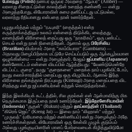
போலந்து (Polish)
நண்பர் ஒருவர் அவற்றை "ஆம்பர்" (Amber) —
வரலாறு சிறைபட்டுள்ள காலத்தின் உறைந்த கண்ணீர் — என்று
அழைத்தபோது, லியோராவின் சுமை தனிப்பட்டது மட்டுமல்ல,
வரலாற்று ரீதியானது என்பதை நான் உணர்ந்தேன்.
பழுதுபார்த்தல் மற்றும் "ரஃபுகரி" (தைத்தல்) என்ற
கருத்தாக்கத்திலும் உலகம் என்னைத் திடுக்கிட வைத்தது.
வானத்தின் விரிசலைத் தைப்பது ஒரு "நாகரிகம்", ஒரு பண்பட்ட
செயல் என்று நான் நினைத்தேன். ஆனால் ஒரு
பிரேசிலிய
(Brazilian)
விமர்சகர் அதை "காம்பியாரா" (Gambiarra) —
அதாவது பிழைப்பிற்காக மட்டுமே செய்யப்படும் ஒரு ஆக்கபூர்வமான
ஒழுங்கின்மை — என்று அழைத்தார். மேலும்
ஜப்பானிய (Japanese)
கண்ணோட்டம் என்னை வியப்பில் ஆழ்த்தியது: "வேண்டுமென்றே
விடப்பட்ட குறை". நமது "குறைகளை" மறைக்க நாம் பழகிவிட்டோம்,
நமது கலாச்சாரத்தில் மறைப்பது ஒரு விழுமியம், ஆனால் இந்த
விரிசலை தங்கத்தால் நிரப்புவது (Kintsugi) அதை மறைப்பதை விட
சிறந்தது என்று ஜப்பானியர்கள் கற்றுக் கொடுத்தார்கள்.
இந்த இலக்கியக் கூட்டத்தில், சில குரல்கள் என் ஆன்மாவிற்கு மிக
நெருக்கமாக இருப்பதை நான் உணர்ந்தேன்.
இந்தோனேசியாவின்
(Indonesia)
"ருகுன்" (Rukun) மற்றும்
தாய்லாந்தின் (Thailand)
"கிரெங் ஜெய்" (Kreng Jai) — இவை நாம் "லிஹாஸ்" மற்றும்
"முருவத்" (மரியாதை மற்றும் கண்ணியம்) என்று அழைக்கும் அதே
உணர்ச்சிகள்தான். லியோராவின் ஒரு கேள்வி முழுக் குடும்பம்
அல்லது பழங்குடியினரின் மானப் போர்வையைக் கிழித்துவிடுமோ