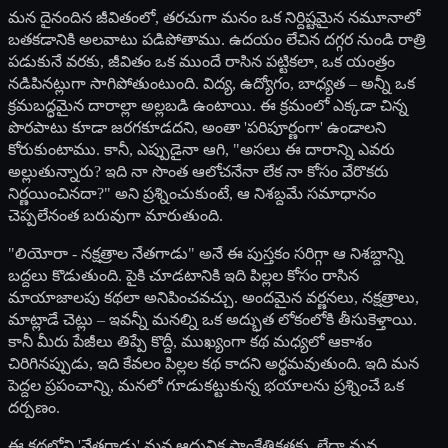
మన దైనందిన జీవితంలో, తరచుగా మనం ఒక నిర్దిష్టమైన నమూనాలో
బతకడానికి అలవాటు పడిపోతాము. ఉదయం లేచిన దగ్గర నుండి రాత్రి
పడుకునే వరకు, జీవితం ఒక ముందే రాసిన పట్టికలా, ఒక యంత్రం
నడిపినట్లుగా సాగిపోతుంటుంది. విద్య, ఉద్యోగం, బాధ్యత – అన్నీ ఒక
క్రమబద్ధమైన దారాల్లా అల్లబడి ఉంటాయి. ఈ క్రమంలో ఎక్కడా చిన్న
పొరపాటు కూడా జరగకూడదని, అంతా 'పరిపూర్ణంగా' ఉండాలని
కోరుకుంటాము. కానీ, ఎప్పుడైనా ఆగి, "అసలు ఈ దారాన్ని ఎవరు
అల్లుతున్నారు? ఇది నా సొంత ఆలోచనేనా లేక నా కోసం వేరొకరు
నిర్ణయించినదా?" అని ప్రశ్నించుకుంటే, ఆ నిశబ్దమే సమాధానం
చెప్పలేనంత బరువుగా మారుతుంది.
"లియోరా - నక్షత్రాల నేతగాడు" అనే ఈ పుస్తకం సరిగ్గా ఆ నిశబ్దాన్ని
బద్దలు కొడుతుంది. పైకి చూడటానికి ఇది పిల్లల కోసం రాసిన
మాయాజాలపు కథలా అనిపించవచ్చు. అందమైన వర్ణనలు, నక్షత్రాలు,
మాట్లాడే చెట్లు – ఇవన్నీ మనల్ని ఒక అద్భుత లోకంలోకి తీసుకెళ్తాయి.
కానీ మీరు పేజీలు తిప్పే కొద్దీ, ముఖ్యంగా కథ మధ్యలో ఆకాశం
చిరిగినప్పుడు, ఇది కేవలం పిల్లల కథ కాదని అర్థమవుతుంది. ఇది మన
పెద్దల ప్రపంచాన్ని, మనలో గూడుకట్టుకున్న భయాలను ప్రశ్నించే ఒక
దర్పణం.
ఈ కథలోని 'నేతగాడు' మన ఆధునిక సాంకేతికతకు, లేదా మన