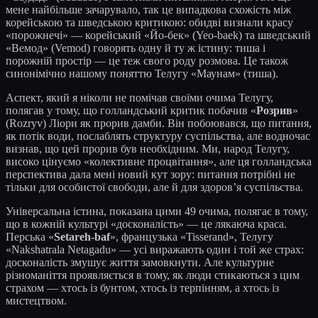
мене найбільше зачарувало, так це випадкова схожість між
корейською та шведською критикою: обидві визнали красу
«порожнечі» — корейський «Йо-бек» (Yeo-baek) та шведський
«Вемод» (Vemod) говорять одну й ту ж істину: тиша і
порожній простір — це теж свого роду розмова. Це також
синонімічно нашому поняттю Телугу «Маунам» (тиша).
Аспект, який я ніколи не помічав своїми очима Телугу,
полягав у тому, що голландський критик побачив «
Розрив
»
(Rozryv) Ліори як прорив дамби. Він побоювався, що питання,
як потік води, послаблять структуру суспільства, але водночас
визнав, що цей прорив був необхідним. Ми, народ Телугу,
високо цінуємо «колективне процвітання», але ця голландська
перспектива дала мені новий кут зору: питання потрібні не
тільки для особистої свободи, але й для здоров’я суспільства.
Універсальна істина, показана цими 49 очима, полягає в тому,
що в кожній культурі «досконалість» — це лякаюча краса.
Перська «
Setareh-baf
», французька «Tisserand», Телугу
«Nakshatrala Netagadu» — усі виражають один і той же страх:
досконалість змушує життя замовкнути. Але культурне
різноманіття проявляється в тому, як люди стикаються з цим
страхом — хтось із бунтом, хтось із терпінням, а хтось із
мистецтвом.