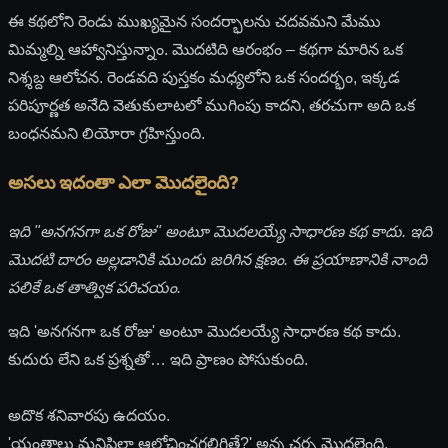
ఈ కథలోని రెండు ముఖ్యమైన సందర్భాలను చదవమని మేము
మిమ్మల్ని ఆహ్వానిస్తున్నాం. మొదటిది ఆరంభం – కథగా మారిన ఒక
నిశ్శబ్ద ఆలోచన. రెండవది పుస్తకం మధ్యలోని ఒక సందర్భం, ఇక్కడ
పరిపూర్ణత అనేది వెతుకులాటలో ముగింపు కాదని, తరచుగా అది ఒక
బంధనమని లియోరా గ్రహిస్తుంది.
అసలు ఇదంతా ఎలా మొదలైంది?
ఇది "అనగనగా ఒక రోజు" అంటూ మొదలయ్యే సాధారణ కథ కాదు. ఇది
మొదటి దారం అల్లడానికి ముందు జరిగిన క్షణం. ఈ ప్రయాణానికి నాంది
పలికే ఒక తాత్విక పరిచయం.
ఇది 'అనగనగా ఒక రోజు' అంటూ మొదలయ్యే సాధారణ కథ కాదు.
కుదురు లేని ఒక ప్రశ్నతో… ఇది ప్రాణం పోసుకుంది.
అదొక శనివారపు ఉదయం.
'యంత్రాలు మనిషిలా ఆలోచించగలిగితే?' అన్న చర్చ మొదలైంది,