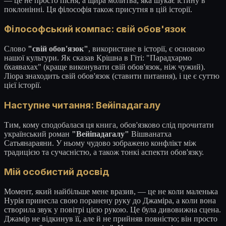
— це не просто пісня, а щира молитва, яка шукає істину в
поклонінні. Ця філософія також присутня в цій історії.
Філософський компас: свій обов'язок
Слово
"свій обов'язок"
, використане в історії, є основою
нашої культури. Як сказав Крішна в Гіті: "Парадхармо
бхаявахах" (краще виконувати свій обов'язок, ніж чужий).
Ліора знаходить свій обов'язок (ставити питання), і це є суттю
цієї історії.
Наступне читання: Вейіпадагалу
Тим, кому сподобалася ця книга, обов'язково слід прочитати
український роман
"Вейіпадагалу"
Вішванатха
Сатьянараяни. У ньому чудово зображено конфлікт між
традицією та сучасністю, а також тонкі аспекти обов'язку.
Мій особистий досвід
Момент, який найбільше мене вразив, — це не коли маленька
Нурія принесла свою поранену руку до Джаміра, а коли вона
створила звук у повітрі цією рукою. Це була дивовижна сцена.
Джамір не відкинув її, але й не прийняв повністю; він просто