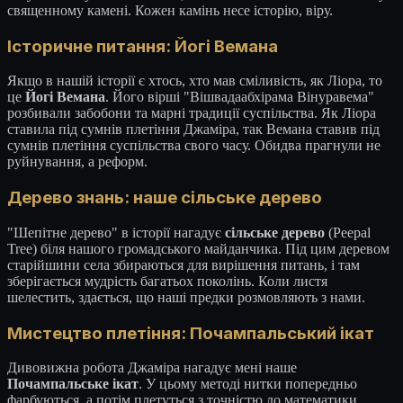
священному камені. Кожен камінь несе історію, віру.
Історичне питання: Йогі Вемана
Якщо в нашій історії є хтось, хто мав сміливість, як Ліора, то
це
Йогі Вемана
. Його вірші "Вішвадаабхірама Вінуравема"
розбивали забобони та марні традиції суспільства. Як Ліора
ставила під сумнів плетіння Джаміра, так Вемана ставив під
сумнів плетіння суспільства свого часу. Обидва прагнули не
руйнування, а реформ.
Дерево знань: наше сільське дерево
"Шепітне дерево" в історії нагадує
сільське дерево
(Peepal
Tree) біля нашого громадського майданчика. Під цим деревом
старійшини села збираються для вирішення питань, і там
зберігається мудрість багатьох поколінь. Коли листя
шелестить, здається, що наші предки розмовляють з нами.
Мистецтво плетіння: Почампальський ікат
Дивовижна робота Джаміра нагадує мені наше
Почампальське ікат
. У цьому методі нитки попередньо
фарбуються, а потім плетуться з точністю до математики.