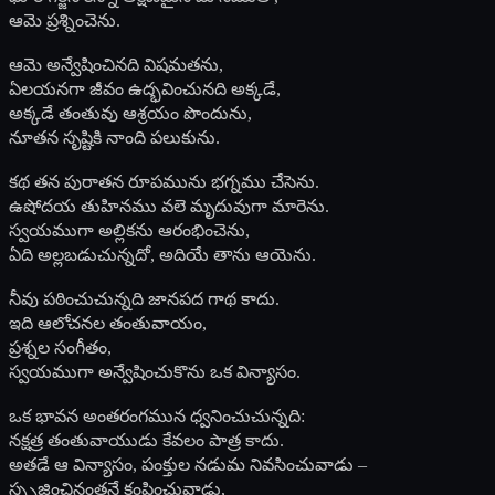
ఆమె ప్రశ్నించెను.
ఆమె అన్వేషించినది విషమతను,
ఏలయనగా జీవం ఉద్భవించునది అక్కడే,
అక్కడే తంతువు ఆశ్రయం పొందును,
నూతన సృష్టికి నాంది పలుకును.
కథ తన పురాతన రూపమును భగ్నము చేసెను.
ఉషోదయ తుహినము వలె మృదువుగా మారెను.
స్వయముగా అల్లికను ఆరంభించెను,
ఏది అల్లబడుచున్నదో, అదియే తాను ఆయెను.
నీవు పఠించుచున్నది జానపద గాథ కాదు.
ఇది ఆలోచనల తంతువాయం,
ప్రశ్నల సంగీతం,
స్వయముగా అన్వేషించుకొను ఒక విన్యాసం.
ఒక భావన అంతరంగమున ధ్వనించుచున్నది:
నక్షత్ర తంతువాయుడు కేవలం పాత్ర కాదు.
అతడే ఆ విన్యాసం, పంక్తుల నడుమ నివసించువాడు –
స్పృజించినంతనే కంపించువాడు,