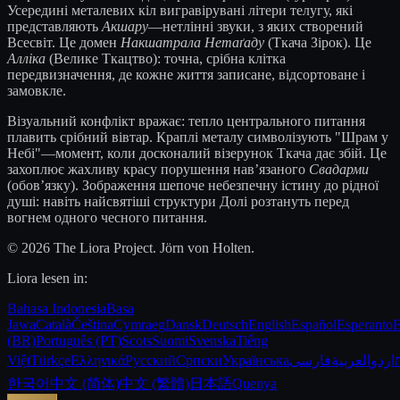
Усередині металевих кіл вигравірувані літери телугу, які
представляють
Акшару
—нетлінні звуки, з яких створений
Всесвіт. Це домен
Накшатрала Нетаґаду
(Ткача Зірок). Це
Алліка
(Велике Ткацтво): точна, срібна клітка
передвизначення, де кожне життя записане, відсортоване і
замовкле.
Візуальний конфлікт вражає: тепло центрального питання
плавить срібний вівтар. Краплі металу символізують "Шрам у
Небі"—момент, коли досконалий візерунок Ткача дає збій. Це
захоплює жахливу красу порушення нав’язаного
Свадарми
(обов’язку). Зображення шепоче небезпечну істину до рідної
душі: навіть найсвятіші структури Долі розтануть перед
вогнем одного чесного питання.
© 2026 The Liora Project. Jörn von Holten.
Liora lesen in:
Bahasa Indonesia
Basa
Jawa
Català
Čeština
Cymraeg
Dansk
Deutsch
English
Español
Esperanto
E
(BR)
Português (PT)
Scots
Suomi
Svenska
Tiếng
Việt
Türkçe
Ελληνικά
Русский
Српски
Українська
فارسی
العربية
اردو
한국어
中文 (简体)
中文 (繁體)
日本語
Quenya