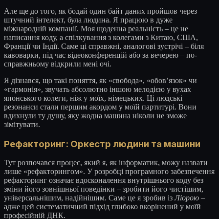
Але ще до того, як бодай один байт даних пройшов через
штучний інтелект, була людина. Я працюю в дуже
міжнародній компанії. Моя щоденна реальність – це не
написання коду, а спілкування з колегами з Китаю, США,
Франції чи Індії. Саме ці справжні, аналогові зустрічі – біля
кавоварки, під час відеоконференцій або за вечерею – по-
справжньому відкрили мені очі.
Я дізнався, що такі поняття, як «свобода», «обов’язок» чи
«гармонія», звучать абсолютно іншою мелодією у вухах
японського колеги, ніж у моїх, німецьких. Ці людські
резонанси стали першим акордом у моїй партитурі. Вони
вдихнули ту душу, яку жодна машина ніколи не зможе
зімітувати.
Рефакторинг: Оркестр людини та машини
Тут розпочався процес, який я, як інформатик, можу назвати
лише «рефакторингом». У розробці програмного забезпечення
рефакторинг означає вдосконалення внутрішнього коду без
зміни його зовнішньої поведінки – зробити його чистішим,
універсальнішим, надійнішим. Саме це я зробив із
Ліорою
–
адже цей систематичний підхід глибоко вкорінений у моїй
професійній ДНК.