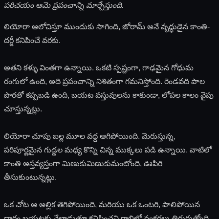
పరిచయం ఆమె ప్రపంచాన్ని మార్చేస్తుంది.
లియోరా ఆలోచిస్తూ ముందుకు సాగింది, జోరామ్ అనే వృద్ధుడైన కాంతి-
దర్జీ కనిపించే వరకు.
అతని కళ్ళు వింతగా ఉన్నాయి. ఒకటి స్పష్టంగా, గాఢమైన గోధుమ
రంగులో ఉంది, అది ప్రపంచాన్ని నిశితంగా గమనిస్తోంది. రెండవది పాల
పొరతో కప్పబడి ఉంది, బయట వస్తువులను కాకుండా, లోపల కాలం వైపు
చూస్తున్నట్లు.
లియోరా చూపు బల్ల మూల వద్ద ఆగిపోయింది. మెరుస్తున్న,
పరిపూర్ణమైన గుడ్డల మధ్య కొన్ని చిన్న ముక్కలు పడి ఉన్నాయి. వాటిలో
కాంతి అస్తవ్యస్తంగా మిణుకుమిణుకుమంటోంది, ఊపిరి
తీసుకుంటున్నట్లు.
ఒక చోట ఆ అల్లిక తెగిపోయింది, మరియు ఒక ఒంటరి, పాలిపోయిన
దారం బయటకు వేలాడుతూ కనిపించని గాలిలో వంకరలు తిరుగుతోంది,