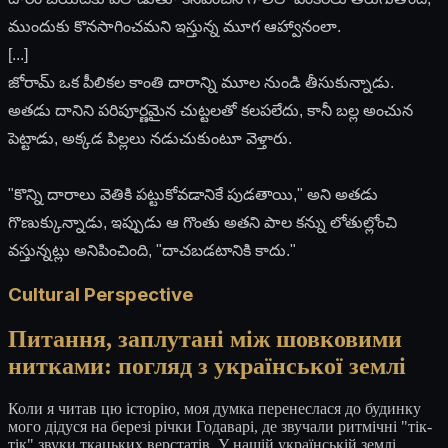
ముందుకు కొనసాగించమని ఇస్తున్న మూగ ఆహ్వానంలా.
[...]
జోరామ్ ఒక పీలికల కాంతి దారాన్ని మూల నుండి తీసుకున్నాడు.
అతడు దానిని పరిపూర్ణమైన చుట్టలతో కలపలేదు, కానీ బల్ల అంచున
పెట్టాడు, అక్కడ పిల్లలు నడుచుకుంటూ వెళ్తారు.
"కొన్ని దారాలు వెతికి పట్టుకోవడానికే పుడతాయి," అని అతడు
గొణుక్కున్నాడు, ఇప్పుడు ఆ గొంతు అతని పాల కన్ను లోతుల్లోంచి
వస్తున్నట్లు అనిపించింది, "దాచబడటానికి కాదు."
Cultural Perspective
Питання, заплутані між шовковими
нитками: погляд з української землі
Коли я читав цю історію, моя думка перенеслася до будинку
мого дідуся на березі річки Годаварі, де звучали ритмічні "тік-
тік" звуки ткацьких верстатів. У нашій українській землі