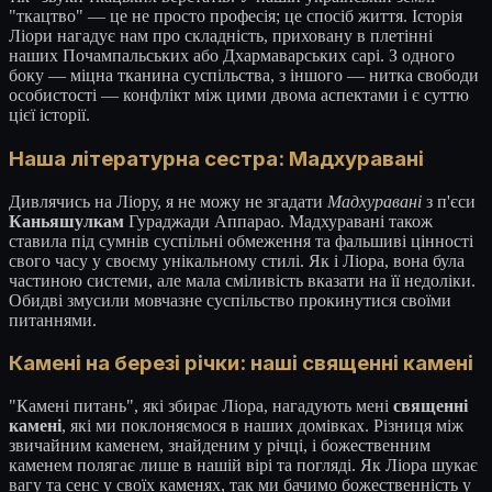
"ткацтво" — це не просто професія; це спосіб життя. Історія
Ліори нагадує нам про складність, приховану в плетінні
наших Почампальських або Дхармаварських сарі. З одного
боку — міцна тканина суспільства, з іншого — нитка свободи
особистості — конфлікт між цими двома аспектами і є суттю
цієї історії.
Наша літературна сестра: Мадхуравані
Дивлячись на Ліору, я не можу не згадати
Мадхуравані
з п'єси
Каньяшулкам
Гураджади Аппарао. Мадхуравані також
ставила під сумнів суспільні обмеження та фальшиві цінності
свого часу у своєму унікальному стилі. Як і Ліора, вона була
частиною системи, але мала сміливість вказати на її недоліки.
Обидві змусили мовчазне суспільство прокинутися своїми
питаннями.
Камені на березі річки: наші священні камені
"Камені питань", які збирає Ліора, нагадують мені
священні
камені
, які ми поклоняємося в наших домівках. Різниця між
звичайним каменем, знайденим у річці, і божественним
каменем полягає лише в нашій вірі та погляді. Як Ліора шукає
вагу та сенс у своїх каменях, так ми бачимо божественність у