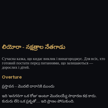
లియోరా - నక్షత్రాల నేతగాడు
Сучасна казка, що кидає виклик і винагороджує. Для всіх, хто
готовий постати перед питаннями, що залишаються —
дорослих і дітей.
Overture
ప్రస్తావన – మొదటి దారానికి ముందు
ఇది 'అనగనగా ఒక రోజు' అంటూ మొదలయ్యే సాధారణ కథ కాదు.
కుదురు లేని ఒక ప్రశ్నతో… ఇది ప్రాణం పోసుకుంది.