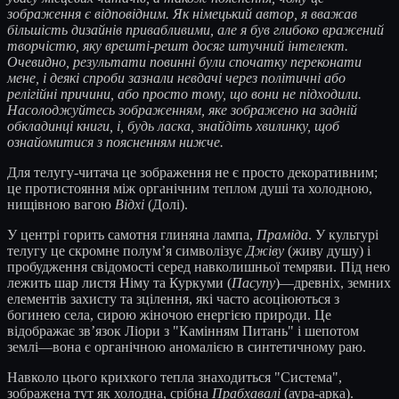
зображення є відповідним. Як німецький автор, я вважав
більшість дизайнів привабливими, але я був глибоко вражений
творчістю, яку врешті-решт досяг штучний інтелект.
Очевидно, результати повинні були спочатку переконати
мене, і деякі спроби зазнали невдачі через політичні або
релігійні причини, або просто тому, що вони не підходили.
Насолоджуйтесь зображенням, яке зображено на задній
обкладинці книги, і, будь ласка, знайдіть хвилинку, щоб
ознайомитися з поясненням нижче.
Для телугу-читача це зображення не є просто декоративним;
це протистояння між органічним теплом душі та холодною,
нищівною вагою
Відхі
(Долі).
У центрі горить самотня глиняна лампа,
Праміда
. У культурі
телугу це скромне полум’я символізує
Джіву
(живу душу) і
пробудження свідомості серед навколишньої темряви. Під нею
лежить шар листя Німу та Куркуми (
Пасупу
)—древніх, земних
елементів захисту та зцілення, які часто асоціюються з
богинею села, сирою жіночою енергією природи. Це
відображає зв’язок Ліори з "Камінням Питань" і шепотом
землі—вона є органічною аномалією в синтетичному раю.
Навколо цього крихкого тепла знаходиться "Система",
зображена тут як холодна, срібна
Прабхавалі
(аура-арка).