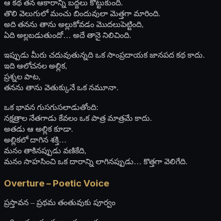
ఆ కథ తన ఆకారాన్ని బద్దలు కొట్టుకుంది.
తొలి వెలుగులో మంచు బిందువులా మెత్తగా మారింది.
అది తనను తాను అల్లుకోవడం మొదలుపెట్టింది,
ఏది అల్లబడుతుందో… అదే తానై నిలిచింది.
ఇప్పుడు మీరు చదువుతున్నది ఒక సాంప్రదాయక జానపద కథ కాదు.
ఇది ఆలోచనల అల్లిక,
ప్రశ్నల పాట,
తనను తాను వెతుక్కునే ఒక నమూనా.
ఒక భావన గుసగుసలాడుతోంది:
నక్షత్రాల నేతగాడు కేవలం ఒక పాత్ర మాత్రమే కాదు.
అతడు ఆ అల్లిక కూడా.
అల్లికలో దాగిన శక్తి…
మనం తాకినప్పుడు వణికేది,
మనం సాహసించి ఒక దారాన్ని లాగినప్పుడు… కొత్తగా వెలిగేది.
Overture – Poetic Voice
ప్రస్తావన – ప్రథమ తంతువుకు పూర్వం