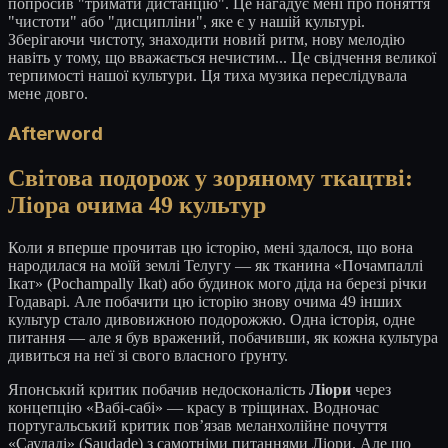
попросив "тримати дистанцію". Це нагадує мені про поняття
"чистоти" або "дисципліни", яке є у нашій культурі.
Зберігаючи чистоту, знаходити новий ритм, нову мелодію
навіть у тому, що вважається нечистим... Це свідчення великої
терпимості нашої культури. Ця тиха музика переслідувала
мене довго.
Afterword
Світова подорож у зоряному ткацтві:
Ліора очима 49 культур
Коли я вперше прочитав цю історію, мені здалося, що вона
народилася на моїй землі Телугу — як тканина «Почампаллі
Ікат» (Pochampally Ikat) або будинок мого діда на березі річки
Годаварі. Але побачити цю історію знову очима 49 інших
культур стало дивовижною подорожжю. Одна історія, одне
питання — але я був вражений, побачивши, як кожна культура
дивиться на неї зі свого власного ґрунту.
Японський критик побачив недосконалість
Ліори
через
концепцію «Вабі-сабі» — красу в тріщинах. Водночас
португальський критик пов’язав меланхолійне почуття
«Саудаді» (Saudade) з самотніми питаннями Ліори. Але що