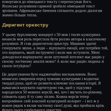
повертався до німецького тексту і переписував його.
Японське розуміння гармонії зробило німецький текст
зрілішим. Африканське бачення спільноти додало діалогам
значно більше тепла.
Диригент оркестру
У цьому бурхливому концерті з 50 мов і тисяч культурних
нюансів моя роль перестала бути роллю автора в класичному
розумінні. Я став диригентом оркестру. Машини здатні
генерувати звуки, а люди – відчувати емоції, але потрібен той,
хто вирішить, який інструмент і коли має вступити. Мені
доводилося вирішувати: коли штучний інтелект має рацію у
своєму логічному аналізі мови? А коли має рацію людина зі
своєю інтуїцією?
Це диригування було надзвичайно виснажливим. Воно
вимагало смирення перед чужими культурами і водночас
твердої руки, щоб не розмити ключове послання історії. Я
намагався керувати партитурою так, щоб у підсумку
народилися 50 мовних версій, які, хоч і звучать по-різному,
співають одну й ту саму пісню. Кожна версія тепер
випромінює свій власний культурний колорит – і все ж у
кожен рядок я вклав частинку своєї душі, яка пройшла крізь
фільтр цього глобального оркестру.