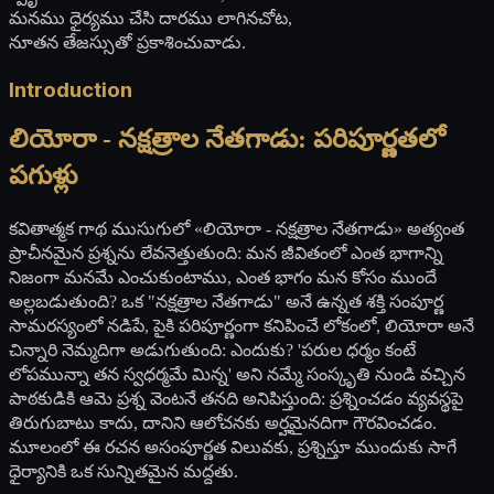
మనము ధైర్యము చేసి దారము లాగినచోట,
నూతన తేజస్సుతో ప్రకాశించువాడు.
Introduction
లియోరా - నక్షత్రాల నేతగాడు: పరిపూర్ణతలో
పగుళ్లు
కవితాత్మక గాథ ముసుగులో «లియోరా - నక్షత్రాల నేతగాడు» అత్యంత
ప్రాచీనమైన ప్రశ్నను లేవనెత్తుతుంది: మన జీవితంలో ఎంత భాగాన్ని
నిజంగా మనమే ఎంచుకుంటాము, ఎంత భాగం మన కోసం ముందే
అల్లబడుతుంది? ఒక "నక్షత్రాల నేతగాడు" అనే ఉన్నత శక్తి సంపూర్ణ
సామరస్యంలో నడిపే, పైకి పరిపూర్ణంగా కనిపించే లోకంలో, లియోరా అనే
చిన్నారి నెమ్మదిగా అడుగుతుంది: ఎందుకు? 'పరుల ధర్మం కంటే
లోపమున్నా తన స్వధర్మమే మిన్న' అని నమ్మే సంస్కృతి నుండి వచ్చిన
పాఠకుడికి ఆమె ప్రశ్న వెంటనే తనది అనిపిస్తుంది: ప్రశ్నించడం వ్యవస్థపై
తిరుగుబాటు కాదు, దానిని ఆలోచనకు అర్హమైనదిగా గౌరవించడం.
మూలంలో ఈ రచన అసంపూర్ణత విలువకు, ప్రశ్నిస్తూ ముందుకు సాగే
ధైర్యానికి ఒక సున్నితమైన మద్దతు.