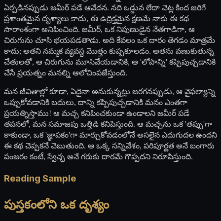
ఏర్పడినప్పుడు జమీర్ పడే ఆవేదన. నది ఒడ్డున లేదా చెట్ల కింద జరిగే
ప్రశాంతమైన దృశ్యాలు కాదు, ఈ ఉద్రిక్తమైన క్షణమే నాకు ఈ కథ
సారాంశంగా అనిపించింది. జమీర్, ఒక నిపుణుడైన నేతగాడిగా, ఆ
చిరుగును చూసి భయపడతాడు. అది కేవలం ఒక దారం తెగడం మాత్రమే
కాదు; అతని నమ్మక వ్యవస్థ మొత్తం కుప్పకూలడం. అతను వణుకుతున్న
చేతులతో, ఆ చిరుగును మూసివేయడానికి, ఆ 'లోపాన్ని' కప్పిపుచ్చడానికి
చేసే ప్రయత్నం మనల్ని ఆలోచింపజేస్తుంది.
మన జీవితాల్లో కూడా, ఏదైనా అనుకున్నట్లు జరగనప్పుడు, ఆ వైఫల్యాన్ని
ఒప్పుకోవడానికి బదులు, దాన్ని కప్పిపుచ్చడానికి మనం ఎంతగా
ప్రయత్నిస్తాము! ఆ మచ్చ కనిపించకుండా ఉండాలని జమీర్ పడే
తపనలో, మన సమాజపు ఒత్తిడి కనిపిస్తుంది. ఆ మచ్చను ఒక 'తప్పు'గా
కాకుండా, ఒక 'జ్ఞాపకం'గా మార్చుకోవడంలోనే అసలైన ఎదుగుదల ఉందని
ఈ కథ చెప్పకనే చెబుతుంది. ఆ ఒక్క సన్నివేశం, పరిపూర్ణత అనే బంగారు
పంజరం కంటే, స్వేచ్ఛ అనే గరుకు దారమే గొప్పదని నిరూపిస్తుంది.
Reading Sample
పుస్తకంలోని ఒక దృశ్యం