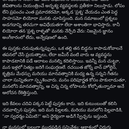
జీవితాలను నియంత్రించే అదృశ్య వ్యవస్థలకు ప్రతీకగా నిలుస్తాడు. లోపం
లేని ప్రపంచం ఎంత ప్రమాదకరమో, అక్కడ 'ప్రశ్న' వేయడం ఎంత పెద్ద
సాహసమో లియోరా మనకు చూపిస్తుంది. మన సమాజంలో ప్రశ్నలు
అడగడాన్ని తరచుగా అవిధేయతగా లేదా అశాంతిగా భావిస్తారు. కానీ
లియోరా తన 'ప్రశ్న రాళ్ళతో' మనకు నేర్పేది వేరు: నిజమైన జ్ఞానం
అంగీకారంలో లేదు, అన్వేషణలో ఉంది.
ఈ పుస్తకం చదువుతున్నప్పుడు, ఒక తల్లి తన బిడ్డను కాపాడుకోవాలనే
తపనలో చేసే ప్రయత్నాలు, లేదా జమీర్ వంటి వారు ఆ వ్యవస్థను
కాపాడటానికి పడే ఆరాటం మనల్ని కదిలిస్తాయి. ఇవన్నీ మన చుట్టూ,
మన ఇళ్లలో నిత్యం జరిగే సంఘర్షణలే. రచయిత జోర్న్ వాన్ హోల్టెన్,
కృత్రిమ మేధస్సు మరియు మానవత్వానికి మధ్య ఉన్న సన్నని గీతను
చాలా సున్నితంగా స్పృశించారు. మనం పరిపూర్ణత కోసం పాకులాడుతూ,
మనలోని మానవత్వాన్ని, ఆ చిన్న చిన్న లోపాలను కోల్పోతున్నామా అనే
ఆలోచన రేకెత్తిస్తుంది.
ఇది కేవలం చదివి పక్కన పెట్టే పుస్తకం కాదు. ఇది కుటుంబంతో కలిసి
చదవాల్సిన పుస్తకం. ఇది మన పిల్లలకు, మరియు మనలోని పిల్లవాడికి,
"నా స్వధర్మం ఏమిటి?" అని ధైర్యంగా అడిగే స్వేచ్ఛను ఇస్తుంది.
నా మనసులో బలంగా ముద్రపడిన సన్నివేశం: ఆకాశంలో చిరుగు