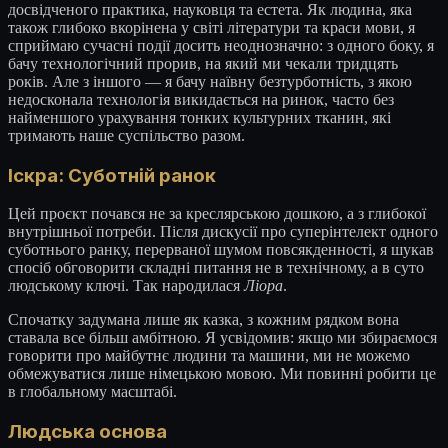
досвідченого практика, науковця та естета. Як людина, яка
також глибоко вкорінена у світі літератури та краси мови, я
сприймаю сучасні події досить неоднозначно: з одного боку, я
бачу технологічний прорив, на який ми чекали тридцять
років. Але з іншого — я бачу наївну безтурботність, з якою
недосконала технологія викидається на ринок, часто без
найменшого урахування тонких культурних тканин, які
тримають наше суспільство разом.
Іскра: Суботній ранок
Цей проєкт почався не за креслярською дошкою, а з глибокої
внутрішньої потреби. Після дискусії про суперінтелект одного
суботнього ранку, перерваної шумом повсякденності, я шукав
спосіб обговорити складні питання не в технічному, а в суто
людському ключі. Так народилася
Ліора
.
Спочатку задумана лише як казка, з кожним рядком вона
ставала все більш амбітною. Я усвідомив: якщо ми збираємося
говорити про майбутнє людини та машини, ми не можемо
обмежуватися лише німецькою мовою. Ми повинні робити це
в глобальному масштабі.
Людська основа