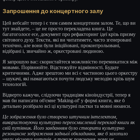
Запрошення до концертного залу
Цей вебсайт тепер і є тим самим концертним залом. Те, що ви
тут знайдете, – це не просто перекладена книга. Це
багатоголосе есе, документ про рефакторинг ідеї крізь призму
світового духу. Тексти, які ви читатимете, часто згенеровані
технічно, але вони були ініційовані, проконтрольовані,
відібрані і, звичайно ж, оркестровані людиною.
Я запрошую вас: скористайтеся можливістю перемикатися між
мовами. Порівнюйте. Відстежуйте відмінності. Будьте
критичними. Адже зрештою ми всі є частиною цього оркестру
– шукачі, які намагаються почути людську мелодію крізь шум
технологій.
Відверто кажучи, слідуючи традиціям кіноіндустрії, тепер я
мав би написати об'ємне 'Making-of' у формі книги, яке б
детально розібрало всі ці культурні пастки та мовні нюанси.
Це зображення було створено штучним інтелектом,
використовуючи культурно переосмислений переклад книги як
свій путівник. Його завданням було створити культурно
резонансне зображення задньої обкладинки, яке б захопило
увагу місцевих читачів, а також пояснення, чому це