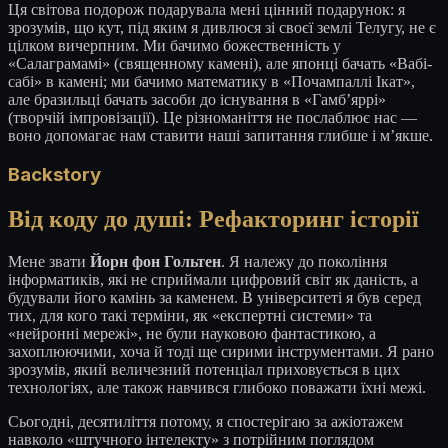
Ця світова подорож подарувала мені цінний подарунок: я
зрозумів, що кут, під яким я дивлюся зі своєї землі Телугу, не є
цілком вичерпним. Ми бачимо божественність у
«Салаграмамі» (священному камені), але японці бачать «Вабі-
сабі» в камені; ми бачимо математику в «Почампаллі Ікат»,
але бразильці бачать засоби до існування в «Гамб’яррі»
(творчій імпровізації). Це різноманіття не послаблює нас —
воно допомагає нам ставити наші запитання глибше і м’якше.
Backstory
Від коду до душі: Рефакторинг історії
Мене звати
Йорн фон Гольтен
. Я належу до покоління
інформатиків, які не сприймали цифровий світ як даність, а
будували його камінь за каменем. В університеті я був серед
тих, для кого такі терміни, як «експертні системи» та
«нейронні мережі», не були науковою фантастикою, а
захоплюючими, хоча й тоді ще сирими інструментами. Я рано
зрозумів, який величезний потенціал приховується в цих
технологіях, але також навчився глибоко поважати їхні межі.
Сьогодні, десятиліття потому, я спостерігаю за ажіотажем
навколо «штучного інтелекту» з потрійним поглядом