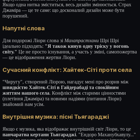
Якщо одна нитка зміститься, весь дизайн змінюється. Страх
Джаміра — це те саме: що досконалий дизайн може бути
порушений.
Напутні слова
Для подорожі Ліори слова зі
Махапрастхани
Шрі Шрі
ідеально підходять:
"Я також кинув одну тріску у вогонь
світу."
Це не просто існування, а участь у зміні, самопожертва
— це відображення жертви Ліори.
Сучасний конфлікт: Хайтек-Сіті проти села
"Чиругу", створений Ліорою, нагадує мені про розрив між
швидкістю Хайтек-Сіті в Гайдерабаді та спокійним
життям нашого села
. Конфлікт між старими цінностями
(плетіння Джаміра) та новими надіями (питання Ліори)
знайомий нам усім.
Внутрішня музика: пісні Тьягараджі
Якщо є музика, яка відображає внутрішній світ Ліори, то це
панчаратна кертани Тьягараджі
. "Ендоро Маханубхавулу..."