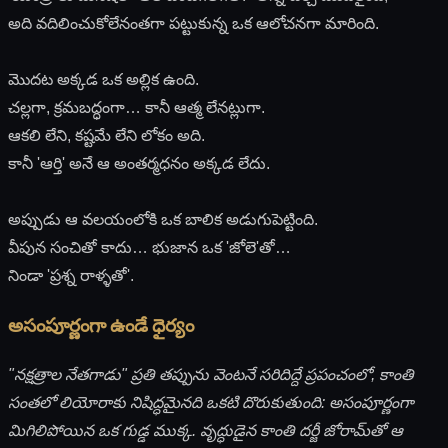
అది వదిలించుకోలేనంతగా పట్టుకున్న ఒక ఆలోచనగా మారింది.
మొదట అక్కడ ఒక అల్లిక ఉంది.
చల్లగా, క్రమబద్ధంగా… కానీ ఆత్మ లేనట్లుగా.
ఆకలి లేని, కష్టమే లేని లోకం అది.
కానీ 'ఆర్తి' అనే ఆ అంతర్మధనం అక్కడ లేదు.
అప్పుడు ఆ వలయంలోకి ఒక బాలిక అడుగుపెట్టింది.
వీపున సంచితో కాదు… భుజాన ఒక 'జోలె'తో…
నిండా 'ప్రశ్న రాళ్ళతో'.
అసంపూర్ణంగా ఉండే ధైర్యం
"నక్షత్రాల నేతగాడు" ప్రతి తప్పును వెంటనే సరిదిద్దే ప్రపంచంలో, కాంతి
సంతలో లియోరాకు నిషిద్ధమైనది ఒకటి దొరుకుతుంది: అసంపూర్ణంగా
మిగిలిపోయిన ఒక గుడ్డ ముక్క. వృద్ధుడైన కాంతి దర్జీ జోరామ్‌తో ఆ