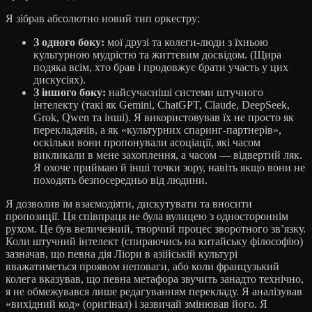
Я зібрав абсолютно новий тип оркестру:
З одного боку:
мої друзі та колеги-люди з їхньою
культурною мудрістю та життєвим досвідом. (Щира
подяка всім, хто брав і продовжує брати участь у цих
дискусіях).
З іншого боку:
найсучасніші системи штучного
інтелекту (такі як Gemini, ChatGPT, Claude, DeepSeek,
Grok, Qwen та інші). Я використовував їх не просто як
перекладачів, а як «культурних спаринг-партнерів»,
оскільки вони пропонували асоціації, які часом
викликали в мене захоплення, а часом — відвертий ляк.
Я охоче приймаю й інші точки зору, навіть якщо вони не
походять безпосередньо від людини.
Я дозволив їм взаємодіяти, дискутувати та вносити
пропозиції. Ця співпраця не була вулицею з одностороннім
рухом. Це був величезний, творчий процес зворотного зв’язку.
Коли штучний інтелект (спираючись на китайську філософію)
зазначав, що певна дія Ліори в азійській культурі
вважатиметься проявом неповаги, або коли французький
колега вказував, що певна метафора звучить занадто технічно,
я не обмежувався лише редагуванням перекладу. Я аналізував
«вихідний код» (оригінал) і зазвичай змінював його. Я