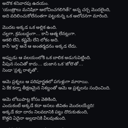
అదొక శనివారపు ఉదయం.
'యంత్రాలు మనిషిలా ఆలోచించగలిగితే?' అన్న చర్చ మొదలైంది,
అది వదిలించుకోలేనంతగా పట్టుకున్న ఒక ఆలోచనగా మారింది.
మొదట అక్కడ ఒక అల్లిక ఉంది.
చల్లగా, క్రమబద్ధంగా… కానీ ఆత్మ లేనట్లుగా.
ఆకలి లేని, కష్టమే లేని లోకం అది.
కానీ 'ఆర్తి' అనే ఆ అంతర్మధనం అక్కడ లేదు.
అప్పుడు ఆ వలయంలోకి ఒక బాలిక అడుగుపెట్టింది.
వీపున సంచితో కాదు… భుజాన ఒక 'జోలె'తో…
నిండా 'ప్రశ్న రాళ్ళతో'.
ఆమె ప్రశ్నలు ఆ పరిపూర్ణతలో పగుళ్లుగా మారాయి.
ఏ కేక కన్నా తీక్షణమైన నిశబ్దంతో ఆమె ఆ ప్రశ్నలను సంధించింది.
ఆమె లోటుపాట్ల కోసం వెతికింది,
ఎందుకంటే అక్కడే కదా అసలు జీవితం మొదలయ్యేది!
అక్కడే కదా దారం నిలవడానికి పట్టు దొరుకుతుంది,
కొత్తది ఏదైనా అల్లడానికి వీలవుతుంది.