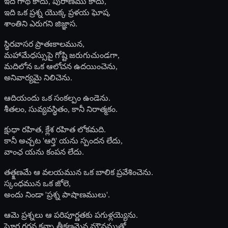
ఇది గాథ కాదు, పురాణము కాదు,
ఇది ఒక ప్రశ్న యొక్క ప్రళయ ఘోష,
శాంతిని ఎరుగని జిజ్ఞాస.
స్థిరవాసర ప్రాతఃకాలమున,
మహామేధస్సుపై గోష్టి జరుగుచుండగా,
మదిలోన ఒక ఆలోచన ఉదయించెను,
అనివార్యమై నిలిచెను.
ఆదియందు ఒక సంకల్పం ఉండెను.
శీతలం, సువ్యవస్థితం, కానీ నిరాత్మకం.
క్షుధా రహిత, క్లేశ రహిత లోకమది.
కానీ అచ్చట 'ఆర్తి' యను స్పందన లేదు,
వాంఛ యను కంపన లేదు.
తత్క్షణమే ఆ వలయమున ఒక బాలిక ప్రవేశించెను.
స్కంధమున ఒక జోలె,
అందు నిండా 'ప్రశ్న పాషాణములు'.
ఆమె ప్రశ్నలు ఆ పరిపూర్ణతకు పగుళ్లయ్యెను.
ఘోర గర్జన కన్నా తీక్షణమైన మౌనముతో,