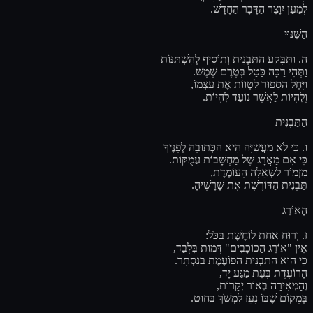
לְמַעַן יִוָּצֵר הַדָּבָר הַחָדָשׁ.
הַשִּׁנּוּי
ה. וַתִּבָּקַע הַתַּבְנִית וְתוֹסִיף לְהִשְׁתַּנּוֹת
וַתְּהִי רַכָּה כַּטַּל בְּטֶרֶם שֶׁמֶשׁ.
וַיָּחֶל הַסִּפּוּר לִטְווֹת אֶת עַצְמוֹ,
וְלִהְיוֹת לַאֲשֶׁר נוֹעַד לִהְיוֹת.
הַתַּבְנִית
ו. כִּי לֹא מַעֲשִׂיָּה הִיא הַכְּתוּבָה לְפָנֶיךָ
כִּי אִם מַאֲרָג שֶׁל מַחְשָׁבוֹת עֲמֻקּוֹת.
מִזְמוֹר לַשְּׁאֵלָה הָעוֹמֶדֶת,
תַּבְנִית הַדּוֹרֶשֶׁת אֶת שָׁרָשֶׁיהָ.
הָאוֹרֵג
ז. וְרוּחַ אַחַת לוֹחֶשֶׁת בַּכֹּל:
אֵין "אוֹרֵג הַכּוֹכָבִים" דְּמוּת בִּלְבַד,
כִּי הוּא הַתַּבְנִית הַפּוֹעֶמֶת בַּנִּסְתָּר.
הָרוֹעֶדֶת בְּעֵת מַגַּע יָד,
וְהַמְּאִירָה בְּאוֹר יְקָרוֹת,
בְּמָקוֹם שֶׁבּוֹ נָעֵז לִמְשֹׁךְ בַּחוּט.