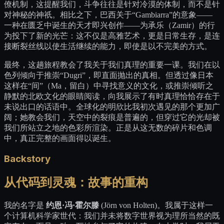
僚机制，这提醒我们，斗争往往是针对冷漠的体制，而不是针
对神秘的神祇。相比之下，巴西关于“Gambiarra”的意象——
一种在匮乏中诞生的天才即兴创作——为承乐（Zamir）的行
为投下了新的光芒：这不仅是高雅艺术，更是日常生存，是连
接断裂丝线以使生活继续的能力，即使是以不完美的方式。
最终，这趟旅程教会了我关于我们真理的重要一课。我们在以
色列倾向于推崇“Dugri”，即直面抛出的真相。但透过像日本
这样在“间”（Ma，留白）中寻找意义的文化，或推崇倾听之
静默的北欧文化的眼睛阅读，向我展示了有时真理恰恰存在于
未说出口的话语中。全球化的明欣比我初次遇见的那个更加广
阔；她教会我们，天空中的裂痕是普遍的，但穿过它的光却被
我们所站立之地的色彩所渲染。正是从这无数的碎片和色调
中，真正完整的画面得以诞生。
Backstory
从代码到灵魂：故事的重构
我的名字是
约恩·冯·霍尔滕
(Jörn von Holten)。我属于这样一
个计算机科学家世代：我们并未将数字世界视为理所当然的既