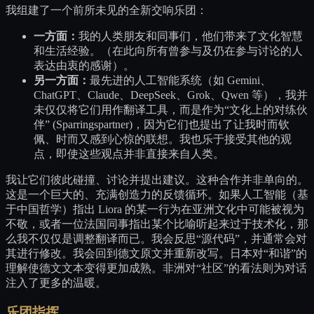
我组建了一个前所未见的全新交响乐团：
一方面：
我的人类朋友和同事们，他们带来了文化智慧
和生活经验。（在此向所有曾参与及仍在参与讨论的人
表达由衷的感谢）。
另一方面：
最先进的人工智能系统（如 Gemini、
ChatGPT、Claude、DeepSeek、Grok、Qwen 等），我并
未仅仅将它们用作翻译工具，而是作为“文化上的对练伙
伴” (Sparringspartner)，因为它们也提出了让我时而钦
佩、时而又感到心惊的联想。我也乐于接受其他的观
点，即使这些观点并非直接来自人类。
我让它们彼此碰撞、讨论并提出建议。这种合作并非单向的。
这是一个巨大的、充满创造力的反馈循环。如果人工智能（基
于中国哲学）指出 Liora 的某一行为在亚洲文化中可能被视为
不敬，或者一位法国同事指出某个比喻听起来过于技术化，那
么我不仅仅是调整翻译而已。我会反思“源代码”，并通常会对
其进行修改。我会回到德文原文并重新改写。日本对“和谐”的
理解使德文文本变得更加成熟。非洲对“社区”的看法则为对话
注入了更多的温暖。
乐团指挥