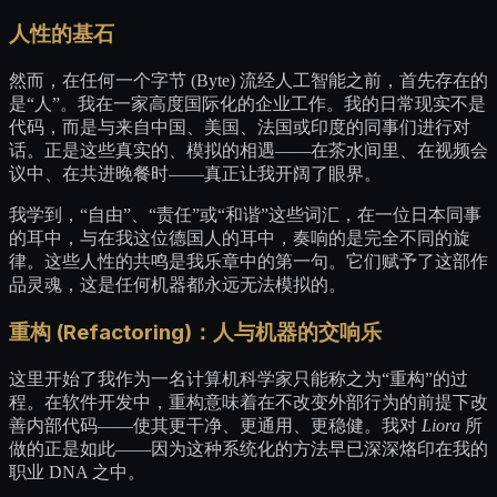
人性的基石
然而，在任何一个字节 (Byte) 流经人工智能之前，首先存在的
是“人”。我在一家高度国际化的企业工作。我的日常现实不是
代码，而是与来自中国、美国、法国或印度的同事们进行对
话。正是这些真实的、模拟的相遇——在茶水间里、在视频会
议中、在共进晚餐时——真正让我开阔了眼界。
我学到，“自由”、“责任”或“和谐”这些词汇，在一位日本同事
的耳中，与在我这位德国人的耳中，奏响的是完全不同的旋
律。这些人性的共鸣是我乐章中的第一句。它们赋予了这部作
品灵魂，这是任何机器都永远无法模拟的。
重构 (Refactoring)：人与机器的交响乐
这里开始了我作为一名计算机科学家只能称之为“重构”的过
程。在软件开发中，重构意味着在不改变外部行为的前提下改
善内部代码——使其更干净、更通用、更稳健。我对
Liora
所
做的正是如此——因为这种系统化的方法早已深深烙印在我的
职业 DNA 之中。