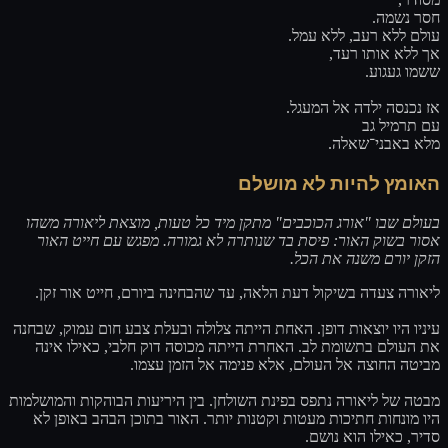
חסר נשמה.
עולם ללא רעב, ללא עמל.
אך ללא אותו רעד,
ששמו געגוע.
אז נכנסה ילדה אל המעגל.
עם תרמיל גב
מלא באבני־שאלה.
האומץ להיות לא מושלם
בעולם שבו "אורג הכוכבים" מתקן מיד כל טעות, מוצאת ליאורה משהו
אסור בשוק האור: פיסת בד שנותרה לא גמורה. מפגש עם חייט האור
הזקן יורם משנה את הכל.
ליאורה צעדה בשיקול דעת הלאה, עד שהבחינה ביורם, חייט אור זקן.
עיניו היו יוצאות דופן. האחת הייתה צלולה ובעלת צבע חום עמוק, שבחנה
את העולם בתשומת לב. האחרת הייתה מכוסה דוק חלבי, כאילו אינה
מביטה החוצה אל העולם, אלא פנימה אל הזמן עצמו.
מבטה של ליאורה נתפס בפינת השולחן. בין היריעות הבוהקות והמושלמות
היו מונחות חתיכות מעטות וקטנות יותר. האור בתוכן הבהב באופן לא
סדיר, כאילו הוא נושם.