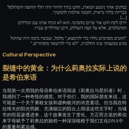
במקום אחד נקטע המארג, וחוט בודד וחיוור היה תלוי החוצה והסתלסל
בבריזה בלתי נראית, הזמנה אילמת להמשיך.
[...]
יורם לקח חוט אור פרום מהפינה. הוא לא הניח אותו עם הגלילים
המושלמים, אלא על קצה השולחן, היכן שהילדים עברו.
"חוטים מסוימים נולדו כדי להימצא," מלמל, ועכשיו נדמה היה שהקול
מגיע ממעמקי עינו החלבית, "לא כדי להישאר מוסתרים."
Cultural Perspective
裂缝中的黄金：为什么莉奥拉实际上说的
是希伯来语
当我第一次用我的母语希伯来语阅读《莉奥拉与星织者》时，
我感到了一种奇怪的感觉。对于你们，我的国际朋友来说，这
可能是一个关于勇敢女孩和虚构银河的诗意童话。但当我在特
拉维夫的阳光明媚、充满烟尘的阳台上阅读这些文字时，当城
市的喧嚣渗透进来，这个故事发生了变化。方正而古老的希伯
来字母赋予了莉奥拉的旅程一种深深植根于我们文化DNA中
的重量和紧迫感。