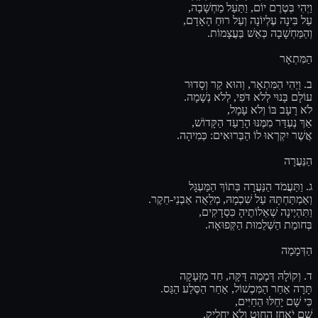
וַיְהִי בְּטֶרֶם יוֹם, וַתַּעַל מַחְשָׁבָה,
עַל בִּינָה עֶלְיוֹנָה וְעַל רוּחַ הָאָדָם,
וְהַמַּחְשָׁבָה כְּאֵשׁ בַּעֲצָמוֹת.
הַמִּתְאָר
ב. וַיְהִי הַמִּתְאָר, וְהוּא קַר וְסָדוּר
עוֹלָם בָּנוּי לְלֹא דֹּפִי, לְלֹא נְשָׁמָה.
לֹא רָעָב בּוֹ וְלֹא עָמָל,
אַךְ נֶעְדַּר מִמֶּנּוּ הָרַעַד הַקָּדוֹשׁ,
אֲשֶׁר יִקְרְאוּ לוֹ הַבְּרוּאִים: כְּמִיהָה.
הַנַּעֲרָה
ג. וַתַּעֲמֹד הַנַּעֲרָה בְּתוֹךְ הַמַּעְגָּל
וְאַמְתַּחְתָּהּ עַל שִׁכְמָהּ, מְלֵאֻה אַבְנֵי-חֵקֶר.
וַתִּהְיֶינָה שְׁאֵלוֹתֶיהָ כִּסְדָקִים,
בְּחומַת הַשְּׁלֵמוּת הַקְּפוּאָה.
הַדְּמָמָה
ד. וְקוֹלָהּ דְּמָמָה דַּקָּה, חַד מִזְּעָקָה
תָּרָה אַחַר הַמִּכְשׁוֹל, אַחַר הַסֶּלַע הַגַּס.
כִּי שָׁם יָחֵלּוּ הַחַיִּים,
שָׁם יֹאחַז הַחוּט וְלֹא יַחֲלִיק,