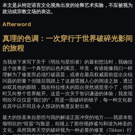
本文是从特定语言文化视角出发的诠释艺术实验，不应被视为
政治或宗教立场的表达。
Afterword
真理的色调：一次穿行于世界破碎光影间
的旅程
当我坐下来写下关于《明欣与星织者》的最初想法时，我确信
这个故事是一个典型的以色列寓言。毕竟，有谁能像我们一样
理解为了修复而必须打破器皿，或者在最高权威面前提出尖锐
问题的胆量？但随后我踏上了这趟震撼人心的阅读之旅，透过
49双其他的眼睛，我在特拉维夫的阳台突然感觉变小了，但同
时又向整个世界敞开。这是一次关于智识谦逊的体验；我发现
明欣不仅仅是“我们的”，而是一面破碎的镜子，每一种文化都
在其中以不同且令人惊讶的角度反射出来。
最大的惊喜来自那些与我的解读正面冲突的地方——我原本歌
颂明欣的“喧嚣”与叛逆，却撞上了那些视静谧与和谐为神圣的
文化。虽然我将天空的破碎视为一种必要的修复（Tikkun）行