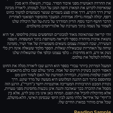
את החרדה האנושית מפני איבוד הסדר. עבורו, השאלה היא סכין
שמאיימת לקרוע את המארג היפה המגן על הכל. לעומתו, ליאורה מבינה
שרק דרך הקרע, דרך אותו פצע בשמיים שנוצר כשמעזים למשוך בחוט
רופף, יכולה לצמוח גדילה אמיתית. המעבר מהסיפור הפואטי לאחרית
הדבר חושף רובד נוסף: הדיון המודרני על בינת-על ועל היכולת שלנו
לשמור על נשמה בתוך מערכת של אלגוריתמים מושלמים.
זוהי קריאה שמתאימה מאוד למבוגרים המחפשים עומק פילוסופי, אך היא
נושאת איכות מיוחדת כספר לקריאה משותפת בתוך המשפחה. השפה
העשירה, שבה השמות עצמם נושאים משמעויות של אור ושיר, מזמינה
שיחה על האחריות שבשאילת שאלות. הספר מלמד ששאלה אינה רק כלי
נשק או זרע, היא מחויבות – כלפי עצמנו וכלפי אלו שהשאלות שלנו
עלולות לטלטל את עולמם.
המעגל המרתק ביותר עבורי בספר הוא הרגע שבו ליאורה מגלה את החוט
האפור הקטן בשקיק הרקום של אמה. בתוך עולם שבו כולם מתאמצים
להפגין שלמות מוזהבת, הבחירה המודעת של האם לשזור חוט מט
ומחוספס בתוך דגם ההגנה המלוטש היא מעשה של מרד שקט. דרך
נקודת המבט התרבותית המעריכה אותנטיות ויושר ("דוגרי"), הרגע הזה
מסמל את ההכרה בכך שאהבה והגנה אינן נובעות מחסינות מפני טעויות,
אלא מהיכולת להכיל את הפגם. המתח כאן אינו בין טוב לרע, אלא בין
ה"זיוף" של אידיאל בלתי מושג לבין היופי שבסימן האישי, הלא-מושלם,
שכל אדם מותיר במארג החיים שלו.
Reading Sample