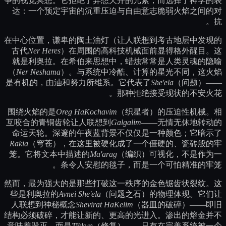
争的视觉冥想。它拒绝了异想天开的元素，而选择了神学的表
达：一个预定宇宙的沉重压迫与自由意志脆弱火焰之间的对
抗。
在中心位置，谦卑的陶土油灯（让人联想到考古地层中发现的
古代
Ner Heres
）在周围的高科技机械面前显得格外醒目。这
就是利奥拉。在希伯来思想中，蜡烛常常是人类灵魂的隐喻
（
Ner Neshama
）。与系统中冷酷、计算的星光不同，这火焰
是有机的，由油和努力所维系。它代表了
She'ela
（问题）——
那种拒绝接受现状的不安火花。
围绕火焰的是
Oreg HaKochavim
（织星者）的压迫性机械。相
互咬合的青铜齿轮让人联想到
Galgalim
——无情无休地转动的
命运天轮。深邃的午夜蓝背景不仅仅是一种颜色；它暗示了
Rakia
（穹苍），在这里被硬化成了一个僵硬的、瓷砖般的牢
笼。它将文本中描述的
Ma'arag
（编织）可视化，不是作为一
条令人安慰的毯子，而是一个可怕精准的牢笼。
然而，最为强大的是那些打破这一秩序的金色锯齿状裂纹。这
些是利奥拉的
Avnei She'ela
（问题之石）的物理体现。它们让
人联想到神秘概念
Shevirat HaKelim
（器皿的破碎）——即旧
结构必须破碎，才能让新的、更高的光进入。渗出的熔金并不
意味着毁灭，而是
Tikkun
（修复）——只有在完美系统被一个