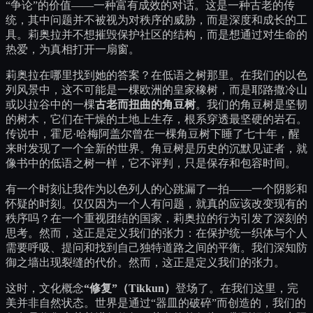
“争论”的价值——一种富有成效的对话。这是一种古老的传
统，其中问题并不被视为对秩序的威胁，而是深度和成长的工
具。莉奥拉并不想摧毁保护社区的结构，而是想通过对生命的
热爱，为真相打开一扇窗。
莉奥拉在哪里找到她的答案？在低语之树那里。在我们的以色
列风景中，这不可能是一棵欧洲的皇家橡树，而是耶路撒冷山
或以拉谷中的一棵
古老而扭曲的角豆树
。我们的角豆树是坚韧
的树木，它们在干燥的土地上生存，根系穿透最坚硬的岩石。
传说中，霍尼·哈梅阿盖尔曾在一棵角豆树下睡了七十年，醒
来时发现了一个全新的世界。角豆树是历史的沉默见证者，就
像书中的低语之树一样，它不评判，只是保存和包容时间。
有一个时刻让我作为以色列人的心跳漏了一拍——一个阴影和
怀疑的时刻。仅仅因为一个人有问题，就真的应该改变现有的
秩序吗？在一个重视团结的国家，莉奥拉的行为引发了深刻的
思考。然而，这正是定义我们的张力：在保护统一织体与个人
需要呼吸、提问和找到自己独特道路之间的平衡。我们深知防
御之墙出现裂缝的代价。然而，这正是定义我们的张力。
这时，文化概念
“修复”（Tikkun）
登场了。在我们这里，完
美并非自然状态。世界是通过“器皿的破碎”而创造的，我们的