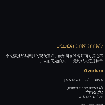
ליאורה ואורג הכוכבים
一个充满挑战与回报的现代童话。献给所有准备好面对挥之不
去的问题的人——无论成人还是孩子。
Overture
פתיחה – לפני החוט הראשון
לא באגדה מתחיל סיפורנו,
אלא בשאלה,
שסירבה להרפות.
בוקר שבת אחד.