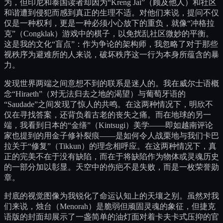
为，但印尼和泰国读者却因为“Kreng Jai”（顾及他人）和社区
和谐遭到侵犯而感到真正的生理不适。对他们来说，提问不仅
仅是一种权利，更是一种必须小心放下的重负，就像“冲格拉
克”（Congklak）游戏中的棋子，以免扰乱社区微妙的平衡。
这是我的文化“盲点”：作为争论的架构师，我忽略了对于那些
视秩序为避难所的人来说，破坏秩序这一行为本身所蕴含的暴
力。
发现世界两端之间意想不到的联系是迷人的。我在威尔士语概
念“Hiraeth”（对无法归去之地的渴望）与葡萄牙语的
“Saudade”之间发现了惊人的共鸣。在这两种情况下，明欣不
仅在寻找答案，还背负着古老的丧失之痛。而在地球的另一
端，我看到日本的“金缮”（Kintsugi）美学——即如越南评论
家也提到的用金子修补裂痕——是如何令人战栗地与我们卡巴
拉关于“修复”（Tikkun）的理念相呼应。在这两种情况下，真
正的完美不在于没有缺陷，而在于将缺陷作为物体或灵魂历史
的一部分加以彰显。天空中的伤疤不是失败，而是一枚荣誉勋
章。
封底的视觉图像为我锐化了命运认知上的天壤之别。虽然对我
们来说，烛台（Menorah）是脆弱但顽固灵魂的象征，但捷克
语版的封面却展示了一盏简单的油灯面对着卡夫卡式压抑的官