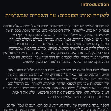
Introduction
ליאורה ואורג הכוכבים: על השברים שבשלמות
יש תרבות שלמה שגדלה על כך שתשובה טובה היא לעתים שאלה נוספת.
עבור קורא כזה, «ליאורה ואורג הכוכבים» נוגע במיתר מוכר. בכסות של
מעשייה פואטית, זהו משל פילוסופי על השאלה העתיקה מכולן: כמה
מחיינו אנו באמת בוחרים, וכמה נארג עבורנו? בעולם מושלם לכאורה,
המוחזק בהרמוניה מוחלטת על ידי ישות עליונה — אורג הכוכבים —
מתחילה ילדה בשם ליאורה לשאול, בשקט, מדוע. בתרבות שמעריכה
דוגרי ואומץ לומר את האמת בפנים, המחווה הזו מהדהדת מיד: לשאול אין
פירושו לבגוד בסדר, אלא לכבד אותו דרך המחשבה. בבסיסו, זהו כתב
הגנה שקט לערכה של אי-השלמות ולאומץ להמשיך לשאול.
בעולם שבו הכל נראה מחושב מראש, שבו הדרכים סלולות בחוטי אור
והייעוד מוענק כמתנה שאין עליה עוררין, קל לשקוע בשינה עמוקה של
שביעות רצון. אך לפעמים, אדם חש דווקא את הצורך בחיכוך, בחספוס
של המציאות שבו ניתן למצוא אחיזה אמיתית. ליאורה, עם תרמיל הגב
המלא ב"אבני שאלה", מייצגת את אותו אי-שקט פנימי שמסרב לקבל את
המובן מאליו. היא אינה מחפשת את הקל והפשוט, אלא את האמת
המסתתרת בסדקים של השלמות הקפואה.
הספר נפתח בתחושה של ניקיון סטרילי, עולם ללא רעב או עמל, אך גם
ללא ה"רעד הקדוש" של הכמיהה. דמותו של זמיר, אמן המנגינות, משקפת