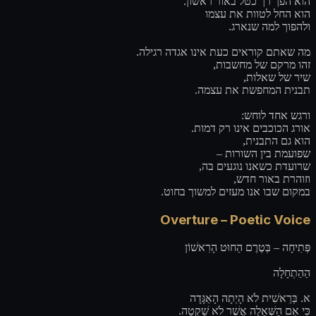
הוא הפך רך כטל באור ראשון.
הוא החל לטוות את עצמו
ולהפוך למה שנארג.
מה שאתם קוראים כעת אינו אגדה רגילה.
זהו מרקם של מחשבות,
שיר של שאלות,
תבנית המחפשת את עצמה.
ורגש אחד לוחש:
אורג הכוכבים אינו רק דמות.
הוא גם התבנית,
שפועמת בין השורות –
שרועדת כשאנו נוגעים בה,
וזוהרת באור חדש,
במקום שבו אנו מעזים למשוך בחוט.
Overture – Poetic Voice
פְּתִיחָה – בְּטֶרֶם הַחוּט הָרִאשׁוֹן
הַהַתְחָלָה
א. בְּרֵאשִׁית לֹא הָיְתָה הָאַגָּדָה
כִּי אִם הַשְּׁאֵלָה אֲשֶׁר לֹא שָׁקְטָה.