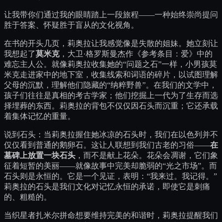
让我带你们通过我的眼睛踏上一段旅程——一种始终崇尚提问
胜于答案、怀疑胜于盲从的文化视角。
在书的开头几页，莉奥拉让我感觉像是失散的姐妹。她立刻让
我想起了
莫米克
，大卫·格罗斯曼杰作《参考条目：爱》中的
难忘主人公。就像莉奥拉收集她的“问题之石”一样，小男孩莫
米克走进家中的地下室，收集线索和词语的碎片，以试图理解
父母的沉默，理解他们隐藏的“纳粹野兽”。在我们的文学中，
孩子们往往是真相的考古学家；他们挖掘上一代为了生存而选
择埋葬的东西。莉奥拉的背包不仅仅因石头而沉重；它还承载
着集体记忆的重量。
说到石头：当莉奥拉握住她冰凉的石头时，我们在以色列并不
仅仅看到普通的鹅卵石。这让人联想到我们古老的习俗——
在
墓碑上放置一块石头
，而不是献上花朵。花朵会凋谢，它们象
征着短暂的美丽——就像故事中完美却脆弱的“光之市场”。而
石头则是永恒的。它是一个见证，表明：“我来过。我记得。”
莉奥拉的石头是我们文化对记忆永恒的承诺，即使它是刺痛
的、粗糙的。
当织星者扎米尔拼命想要维持完美的和谐时，莉奥拉提醒我们