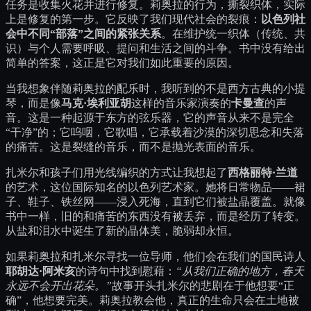
任务是收集火花并进行修复。莉奥拉的行为，撕裂织体，实际
上是修复的第一步。它反映了我们现代社会的裂痕：
以色列社
会中不同“部落”之间的紧张关系
。在维护统一织体（传统、共
识）与个人需要呼吸、提问和生活之间的斗争。书中没有给出
简单的答案，这正是它对我们如此重要的原因。
当我想象伴随莉奥拉的配乐时，我听到的不是西方古典的小提
琴，而是像
马克·埃利亚胡
这样的音乐家演奏的
卡曼查
的声
音。这是一种起源于东方的弦乐器，它的声音从来不是完全
“干净”的；它呜咽，它歌唱，它承载着沙漠的深切思念和失落
的痛苦。这是裂缝的音乐，而不是抛光表面的音乐。
扎米尔和孩子们用光线编织的方式让我想起了
西格丽特·兰道
的艺术，这位国际知名的以色列艺术家。她将日常物品——裙
子、鞋子、铁丝网——浸入死海，直到它们被盐晶覆盖。就像
书中一样，旧的和痛苦的东西没有被丢弃，而是经历了转变。
从盐和泪水中诞生了新的晶体美，脆弱却永恒。
如果莉奥拉和扎米尔寻找一位导师，他们会在我们的国民诗人
耶胡达·阿米亥
的诗句中找到慰藉：
“从我们正确的地方，春天
永远不会开出花朵。”
故事开头扎米尔的悲剧在于他想要“正
确”，他想要完美。莉奥拉教会他，真正的生命只会在土地被