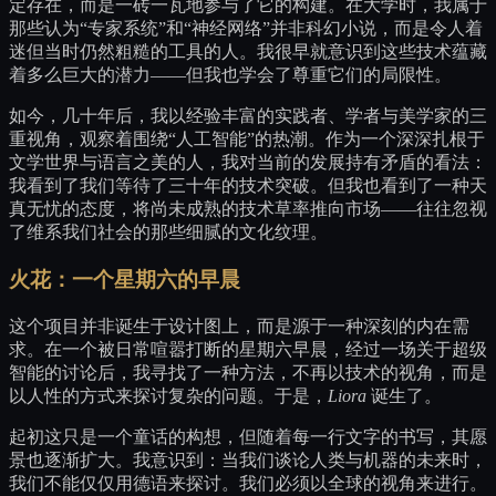
定存在，而是一砖一瓦地参与了它的构建。在大学时，我属于
那些认为“专家系统”和“神经网络”并非科幻小说，而是令人着
迷但当时仍然粗糙的工具的人。我很早就意识到这些技术蕴藏
着多么巨大的潜力——但我也学会了尊重它们的局限性。
如今，几十年后，我以经验丰富的实践者、学者与美学家的三
重视角，观察着围绕“人工智能”的热潮。作为一个深深扎根于
文学世界与语言之美的人，我对当前的发展持有矛盾的看法：
我看到了我们等待了三十年的技术突破。但我也看到了一种天
真无忧的态度，将尚未成熟的技术草率推向市场——往往忽视
了维系我们社会的那些细腻的文化纹理。
火花：一个星期六的早晨
这个项目并非诞生于设计图上，而是源于一种深刻的内在需
求。在一个被日常喧嚣打断的星期六早晨，经过一场关于超级
智能的讨论后，我寻找了一种方法，不再以技术的视角，而是
以人性的方式来探讨复杂的问题。于是，
Liora
诞生了。
起初这只是一个童话的构想，但随着每一行文字的书写，其愿
景也逐渐扩大。我意识到：当我们谈论人类与机器的未来时，
我们不能仅仅用德语来探讨。我们必须以全球的视角来进行。