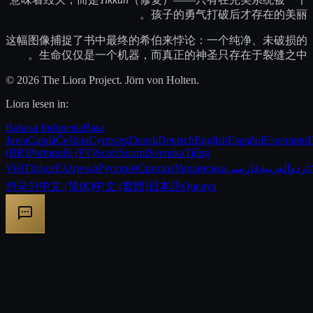
孩子的勇气打破后才存在的美丽。
这幅图像捕捉了书中最终的希伯来悖论：一个纯净、未破损的
生命仅仅是一个机器，而真正的神圣只存在于裂缝之中。
© 2026 The Liora Project. Jörn von Holten.
Liora lesen in:
Bahasa Indonesia
Basa
Jawa
Català
Čeština
Cymraeg
Dansk
Deutsch
English
Español
Esperanto
E
(BR)
Português (PT)
Scots
Suomi
Svenska
Tiếng
Việt
Türkçe
Ελληνικά
Русский
Српски
Українська
فارسی
العربية
اردو
한국어
中文 (简体)
中文 (繁體)
日本語
Quenya