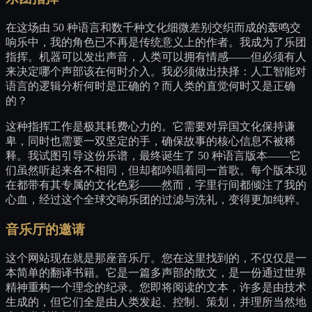
在这场由 50 种语言和数千种文化细微差别交织而成的轰鸣交
响乐中，我的角色已不再是传统意义上的作者。我成为了乐团
指挥。机器可以发出声音，人类可以拥有情感——但必须有人
来决定哪个声部该在何时介入。我必须做出抉择：人工智能对
语言的逻辑分析何时是正确的？而人类的直觉何时又是正确
的？
这种指挥工作是极其耗费心力的。它需要对异国文化保持谦
卑，同时也需要一双坚定的手，确保故事的核心信息不被稀
释。我试图引导这份乐谱，最终诞生了 50 种语言版本——它
们虽然听起来各不相同，但却都吟唱着同一首歌。每个版本现
在都带有其专属的文化色彩——然而，字里行间都倾注了我的
心血，经过这个全球交响乐团的过滤与洗礼，变得更加纯粹。
音乐厅的邀请
这个网站现在就是那座音乐厅。您在这里找到的，不仅仅是一
本简单的翻译书籍。它是一篇多声部的散文，是一份通过世界
精神重构一个理念的纪录。您即将阅读的文本，许多是由技术
生成的，但它们全是由人类发起、控制、策划，并理所当然地