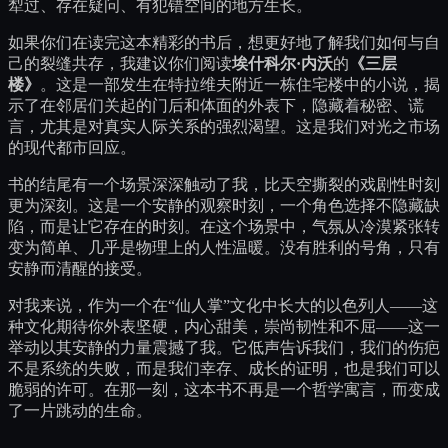
犁过、存在疑问、有犯错空间的地方生长。
如果你们在读完这本精彩的书后，想更好地了解我们如何与自
己的裂缝共存，我建议你们阅读
埃什科尔·内沃
的
《三层
楼》
。这是一部发生在特拉维夫附近一栋住宅楼中的小说，揭
示了在邻居们关起的门后和体面的外表下，隐藏着秘密、谎
言，尤其是对真实人际关系的强烈渴望。这是我们对光之市场
的现代都市回应。
书的结尾有一个场景深深触动了我，比天空撕裂的戏剧性时刻
更为深刻。这是一个安静的观察时刻，一个角色选择不隐藏缺
陷，而是让它存在的时刻。在这个场景中，气氛从冷漠紧张转
变为简单、几乎是物理上的人性温暖。没有胜利的号角，只有
安静而清醒的接受。
对我来说，作为一个在“仙人掌”文化中长大的以色列人——这
种文化期待你外表坚硬，内心甜美，崇尚韧性和不屈——这一
举动以其安静的力量震撼了我。它低声告诉我们，我们的伤疤
不是系统的失败，而是我们幸存、成长的证明，也是我们可以
脆弱的许可。在那一刻，这本书不再是一个哲学寓言，而变成
了一片跳动的生命。