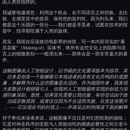
由人类所指挥的。
我诚挚地邀请您：利用这个机会，在不同语言之间切换。去比
较。去感受其中的差异。保持您的批判性。因为到头来，我们
都是这个乐团的一部分——我们都是寻觅者，试图在技术的喧
嚣中，找寻那段属于人类的旋律。
其实，我现在应该效仿电影界的传统，写一本内容详实的“幕
后花絮”（Making-of）实体书，将所有这些文化上的陷阱与语
言上的细微差别一一梳理出来——那将会是一部非常庞大的著
作。
这幅图像由人工智能设计，以书籍的文化重译版本为指导。其
任务是创造一个能够吸引本地读者的具有文化共鸣的封底图
像，并解释为什么这些图像是合适的。作为德国作者，我发现
大多数设计都很吸引人，但我对人工智能最终实现的创造力深
感印象深刻。显然，结果首先需要让我信服，有些尝试由于政
治或宗教原因，或者仅仅因为不合适而失败。欣赏这张图片
——它出现在书的封底上——并请花点时间阅读下面的解释。
对于希伯来读者来说，这幅图像不仅仅是对幻想机制的描绘；
它是对神圣秩序的安慰与人类能动性的燃烧必要性之间古老斗